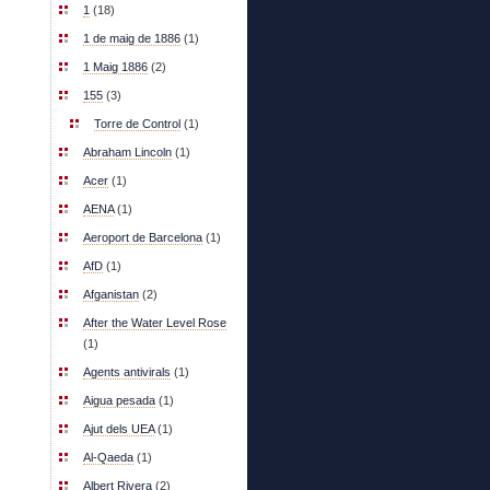
1
(18)
1 de maig de 1886
(1)
1 Maig 1886
(2)
155
(3)
Torre de Control
(1)
Abraham Lincoln
(1)
Acer
(1)
AENA
(1)
Aeroport de Barcelona
(1)
AfD
(1)
Afganistan
(2)
After the Water Level Rose
(1)
Agents antivirals
(1)
Aigua pesada
(1)
Ajut dels UEA
(1)
Al-Qaeda
(1)
Albert Rivera
(2)