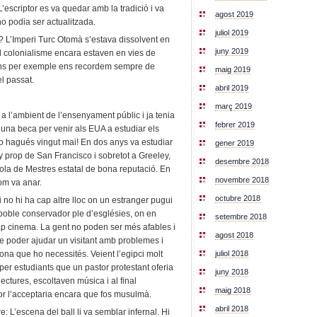
L’escriptor es va quedar amb la tradició i va
agost 2019
o podia ser actualitzada.
juliol 2019
 L’Imperi Turc Otomà s’estava dissolvent en
juny 2019
l colonialisme encara estaven en vies de
lans per exemple ens recordem sempre de
maig 2019
l passat.
abril 2019
març 2019
a l’ambient de l’ensenyament públic i ja tenia
febrer 2019
una beca per venir als EUA a estudiar els
o hagués vingut mai! En dos anys va estudiar
gener 2019
 prop de San Francisco i sobretot a Greeley,
desembre 2018
cola de Mestres estatal de bona reputació. En
novembre 2018
com va anar.
octubre 2018
 no hi ha cap altre lloc on un estranger pugui
n poble conservador ple d’esglésies, on en
setembre 2018
ap cinema. La gent no poden ser més afables i
agost 2018
 de poder ajudar un visitant amb problemes i
juliol 2018
sona que ho necessités. Veient l’egipci molt
l per estudiants que un pastor protestant oferia
juny 2018
lectures, escoltaven música i al final
maig 2018
r l’acceptaria encara que fos musulmà.
abril 2018
e: L’escena del ball li va semblar infernal. Hi