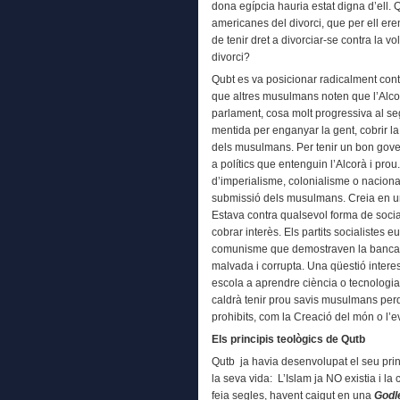
dona egípcia hauria estat digna d’ell. 
americanes del divorci, que per ell er
de tenir dret a divorciar-se contra la vol
divorci?
Qubt es va posicionar radicalment con
que altres musulmans noten que l’Alco
parlament, cosa molt progressiva al se
mentida per enganyar la gent, cobrir la
dels musulmans. Per tenir un bon gover
a polítics que entenguin l’Alcorà i prou
d’imperialisme, colonialisme o nacion
submissió dels musulmans. Creia en u
Estava contra qualsevol forma de soci
cobrar interès. Els partits socialiste
comunisme que demostraven la bancarro
malvada i corrupta. Una qüestió inter
escola a aprendre ciència o tecnologia 
caldrà tenir prou savis musulmans perq
prohibits, com la Creació del món o l’e
Els principis teològics de Qutb
Qutb ja havia desenvolupat el seu prin
la seva vida: L’Islam ja NO existia i 
feia segles, havent caigut en una
Godl