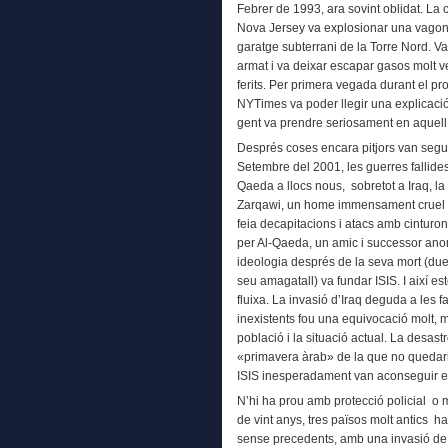
Febrer de 1993, ara sovint oblidat. La 
Nova Jersey va explosionar una vagone
garatge subterrani de la Torre Nord. Va
armat i va deixar escapar gasos molt v
ferits. Per primera vegada durant el pr
NYTimes va poder llegir una explicaci
gent va prendre seriosament en aquel
Després coses encara pitjors van segui
Setembre del 2001, les guerres fallides 
Qaeda a llocs nous, sobretot a Iraq, la fo
Zarqawi, un home immensament cruel qu
feia decapitacions i atacs amb cintur
per Al-Qaeda, un amic i successor an
ideologia després de la seva mort (d
seu amagatall) va fundar ISIS. I així 
fluixa. La invasió d’Iraq deguda a le
inexistents fou una equivocació molt, m
població i la situació actual. La desas
«primavera àrab» de la que no quedaria 
ISIS inesperadament van aconseguir e
N’hi ha prou amb protecció policial o 
de vint anys, tres països molt antics ha
sense precedents, amb una invasió de 