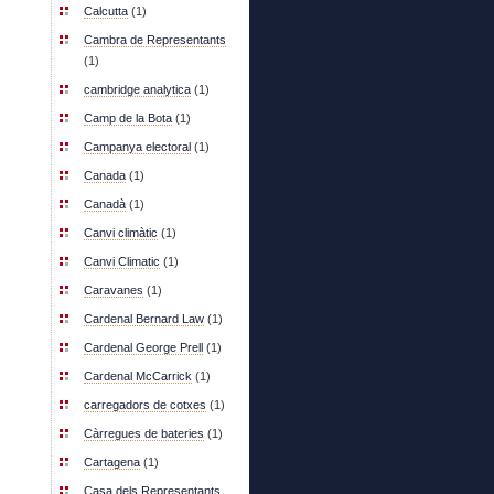
Calcutta
(1)
Cambra de Representants
(1)
cambridge analytica
(1)
Camp de la Bota
(1)
Campanya electoral
(1)
Canada
(1)
Canadà
(1)
Canvi climàtic
(1)
Canvi Climatic
(1)
Caravanes
(1)
Cardenal Bernard Law
(1)
Cardenal George Prell
(1)
Cardenal McCarrick
(1)
carregadors de cotxes
(1)
Càrregues de bateries
(1)
Cartagena
(1)
Casa dels Representants