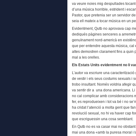
va veure noies mig despullades tocant-
d’una música horrible, estrident i escand
Pastor, que pretenia ser un servidor de
seia ell mateix a tocar música en un pe
Evidentment, Qutb no aprovava cap men
dediqués pàgines senceres a arremetre c
genuïnament nord-americà en existènci
que per entendre aquesta música, cal 
altes demostren clarament fins a quin pu
mal a les orelles.
Els Estats Units evidentment no li v
L’autor va escriure una caracterització
de vestir i els seus costums sexuals i 
trobo insultant. Només voldria afegir 
va sentir dir a una dona americana. Li
no cal complicar amb consideracions mo
fer, es reprodueixen i tot va bé i no se
ha cridat l’atenció a molta gent que fan
revolució sexual, no hi va haver cap fo
que escriguessin una cosa semblant.
En Qutb no es va casar mai no obstant 
mai una dona «amb la puresa moral i l