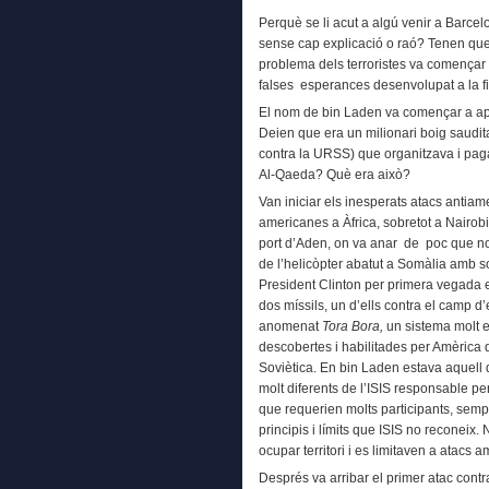
Perquè se li acut a algú venir a Barce
sense cap explicació o raó? Tenen quei
problema dels terroristes va començar 
falses esperances desenvolupat a la f
El nom de bin Laden va començar a apar
Deien que era un milionari boig saudit
contra la URSS) que organitzava i pag
Al-Qaeda? Què era això?
Van iniciar els inesperats atacs anti
americanes a Àfrica, sobretot a Nairobi
port d’Aden, on va anar de poc que no 
de l’helicòpter abatut a Somàlia amb s
President Clinton per primera vegada e
dos míssils, un d’ells contra el camp 
anomenat
Tora Bora,
un sistema molt e
descobertes i habilitades per Amèrica d
Soviètica. En bin Laden estava aquell d
molt diferents de l’ISIS responsable 
que requerien molts participants, semp
principis i límits que ISIS no reconeix. 
ocupar territori i es limitaven a atacs a
Després va arribar el primer atac cont