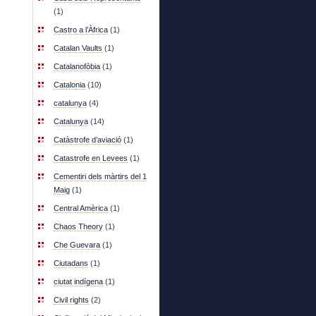
(1)
Castro a l’Àfrica
(1)
Catalan Vaults
(1)
Catalanofòbia
(1)
Catalonia
(10)
catalunya
(4)
Catalunya
(14)
Catàstrofe d’aviació
(1)
Catastrofe en Levees
(1)
Cementiri dels màrtirs del 1
Maig
(1)
Central Amèrica
(1)
Chaos Theory
(1)
Che Guevara
(1)
Ciutadans
(1)
ciutat indígena
(1)
Civil rights
(2)