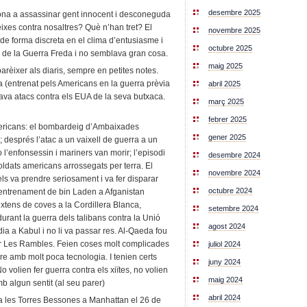
desembre 2025
lona a assassinar gent innocent i desconeguda
xes contra nosaltres? Què n’han tret? El
novembre 2025
de forma discreta en el clima d’entusiasme i
octubre 2025
i de la Guerra Freda i no semblava gran cosa.
maig 2025
èixer als diaris, sempre en petites notes.
a (entrenat pels Americans en la guerra prèvia
abril 2025
ava atacs contra els EUA de la seva butxaca.
març 2025
febrer 2025
americans: el bombardeig d’Ambaixades
gener 2025
; després l’atac a un vaixell de guerra a un
l’enfonsessin i mariners van morir; l’episodi
desembre 2024
oldats americans arrossegats per terra. El
novembre 2024
ls va prendre seriosament i va fer disparar
octubre 2024
d’entrenament de bin Laden a Afganistan
xtens de coves a la Cordillera Blanca,
setembre 2024
urant la guerra dels talibans contra la Unió
agost 2024
ia a Kabul i no li va passar res. Al-Qaeda fou
per Les Rambles. Feien coses molt complicades
juliol 2024
re amb molt poca tecnologia. I tenien certs
juny 2024
No volien fer guerra contra els xiïtes, no volien
maig 2024
mb algun sentit (al seu parer)
abril 2024
ra les Torres Bessones a Manhattan el 26 de