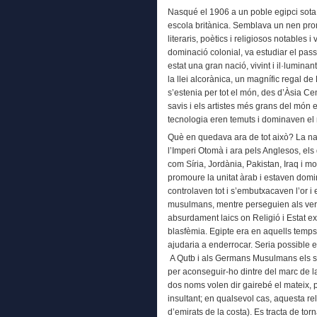
Nasqué el 1906 a un poble egipci sota e
escola britànica. Semblava un nen pro
literaris, poètics i religiosos notables
dominació colonial, va estudiar el passa
estat una gran nació, vivint i il·luminan
la llei alcorànica, un magnífic regal d
s’estenia per tot el món, des d’Àsia Cen
savis i els artistes més grans del món e
tecnologia eren temuts i dominaven el
Què en quedava ara de tot això? La na
l’Imperi Otomà i ara pels Anglesos, els 
com Síria, Jordània, Pakistan, Iraq i 
promoure la unitat àrab i estaven domin
controlaven tot i s’embutxacaven l’or i 
musulmans, mentre perseguien als verd
absurdament laics on Religió i Estat e
blasfèmia. Egipte era en aquells tem
ajudaria a enderrocar. Seria possible e
A Qutb i als Germans Musulmans els se
per aconseguir-ho dintre del marc de la
dos noms volen dir gairebé el mateix, 
insultant; en qualsevol cas, aquesta rel
d’emirats de la costa). Es tracta de torn