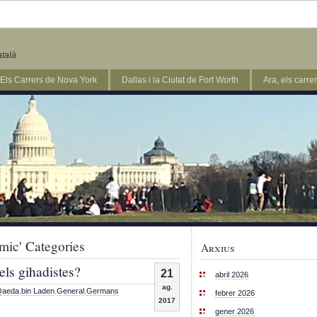
atalà
Els Carrers de Nova York
Dallas i la Ciutat de Fort Worth
Ara, els carr
amic' Categories
Arxius
els gihadistes?
21
abril 2026
ag.
Qaeda
,
bin Laden
,
General
,
Germans
febrer 2026
2017
gener 2026