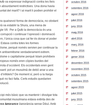
Qutb va expressar indignació contra les lleis
octubre 2016
en absurdament restrictives. Una dona havia
setembre 2016
untat del marit? I al marit li podien prohibir el
agost 2016
juliol 2016
tra qualsevol forma de democràcia, no obstant
rà va establir la Shura, una mena de
juny 2016
gle VII. Per a Qutb la democràcia és una
maig 2016
 corrupció i continuar l’opressió i dominació
n, l’única cosa que cal fer és donar el poder
abril 2016
. Estava contra totes les formes
març 2016
alisme, perquè només servien per continuar la
febrer 2016
n antisemitisme verdaderament extrem.
alisme o capitalisme perquè Islam prohibeix
gener 2016
s europeus només eren còpies burdes del
desembre 2015
ta d’occident. Els occidentals eren gent
novembre 2015
essant: pot un musulmà de debò anar a una
d’infidels? De moment sí, però a la llarga
octubre 2015
uè no faci falta. Certs estudis quedarien
setembre 2015
volució.
agost 2015
juliol 2015
cipi més bàsic que va mantenir i divulgar tota
la comunitat musulmana estava extinta des de
juny 2015
ess Ignorance
(ignorància sense Déu). Amb