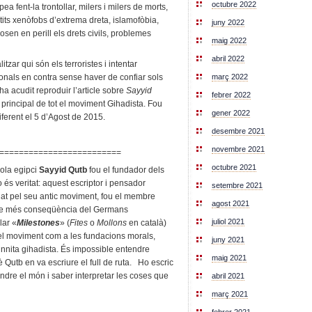
octubre 2022
pea fent-la trontollar, milers i milers de morts,
tits xenòfobs d’extrema dreta, islamofòbia,
juny 2022
sen en perill els drets civils, problemes
maig 2022
abril 2022
zar qui són els terroristes i intentar
març 2022
nals en contra sense haver de confiar sols
ha acudit reproduir l’article sobre
Sayyid
febrer 2022
principal de tot el moviment Gihadista. Fou
gener 2022
iferent el 5 d’Agost de 2015.
desembre 2021
novembre 2021
=========================
octubre 2021
cola egipci
Sayyid Qutb
fou el fundador dels
s veritat: aquest escriptor i pensador
setembre 2021
utjat pel seu antic moviment, fou el membre
agost 2021
 de més conseqüència del Germans
juliol 2021
lar «
Milestones
» (
Fites
o
Mollons
en català)
t el moviment com a les fundacions morals,
juny 2021
sunnita gihadista. És impossible entendre
maig 2021
 Qutb en va escriure el full de ruta. Ho escric
dre el món i saber interpretar les coses que
abril 2021
març 2021