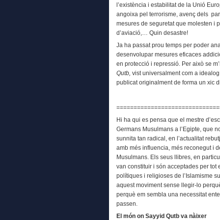
l’existència i estabilitat de la Unió Euro
angoixa pel terrorisme, avenç dels par
mesures de seguretat que molesten i po
d’aviació,… Quin desastre!
Ja ha passat prou temps per poder analit
desenvolupar mesures eficaces addicio
en protecció i repressió. Per això se m’
Qutb,
vist universalment com a idealog 
publicat originalment de forma un xic d
==============================
Hi ha qui es pensa que el mestre d’es
Germans Musulmans a l’Egipte, que no é
sunnita tan radical, en l’actualitat reb
amb més influencia, més reconegut i
Musulmans. Els seus llibres, en particu
van constituir i són acceptades per to
polítiques i religioses de l’Islamisme 
aquest moviment sense llegir-lo perquè
perquè em sembla una necessitat enten
passen.
El món on Sayyid Qutb va nàixer