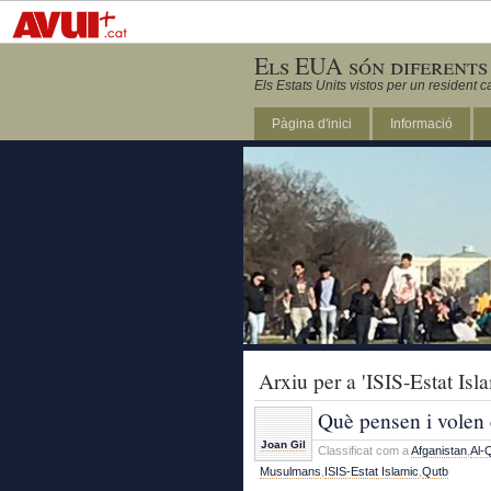
Els EUA són diferents
Els Estats Units vistos per un resident c
Pàgina d'inici
Informació
DC
Arxiu per a 'ISIS-Estat Isl
Què pensen i volen 
Joan Gil
Classificat com a
Afganistan
,
Al-
Musulmans
,
ISIS-Estat Islamic
,
Qutb