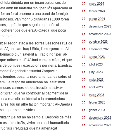
cèl·lula dirigida per un imam egipci cec de
març 2024
ta amb un material molt perillós aparcada al
febrer 2024
 fer un forat enorme a una paret de formigó
gener 2024
erinosos. Van morir 6 ciutadans i 1000 foren
océs, el públic que seguia el procés al
desembre 2023
ó coherent de què era Al-Qaeda, que poca
novembre 2023
l moment..
octubre 2023
r: el segon atac a les Torres Bessones l’11 de
d’Afganistan, Iraq i Síria, l’emergència d’Al-
setembre 2023
rmació d’un satèl·lit a l’Iraq dirigit per al-
agost 2023
e odiava els EUA tant com els xiïtes, el que
juliol 2023
ons de bombes i execucions per nens. Expulsat
omenat Baghdadi assumint Zarqawi’s
juny 2023
ues bombes pesants nord-americanes sobre el
maig 2023
estem. La resposta americana ha estat molt
abril 2023
s famoses «armes de destrucció massiva»
olt gran, que va contribuir al patiment de la
març 2023
trossa reacció occidental a la prometedora
febrer 2023
res, fou un altre factor important. Al-Qaeda i
scampar-se per Àfrica.
gener 2023
militar? Del tot no ho sembla. Després de més
desembre 2022
n estat destruïts, vivim una crisi humanitària
novembre 2022
fugitius i refugiats que ha amenaçat