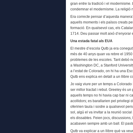
gran entre la tradició i el modernisme. 
condemnar el modernisme. La religió n
Era correcte pensar d’aquesta manera?
aquells moments i els països creats pe
formació. En qualsevol cas, els Cata
1714. Deu passar molt això d’enyorar e
Una estada fatal als EUA
El mestre d’escola Qutb ja era conegut 
més de 40 anys quan va rebre el 1950 
problemes de les escoles. Tant debò n
a Washington DC, a Stanford University
a l’estat de Colorado, on hi ha una Es
Qutb ens explica en detall a un llibre 
Jo vaig viure per un temps a Colorado i
ser millor tractat i rebut. Greeley és u
aquells temps no hi havia cap bar ni c
acollidors; es barallarien pel privilegi
oferirien taula i sostre a qualsevol per
sol, algú el va invitar a la reunió socia
els dissabtes. Feien jocs, discussions, 
acabaven sempre amb un ball. El pasto
Qutb va explicar a un llibre què va veur