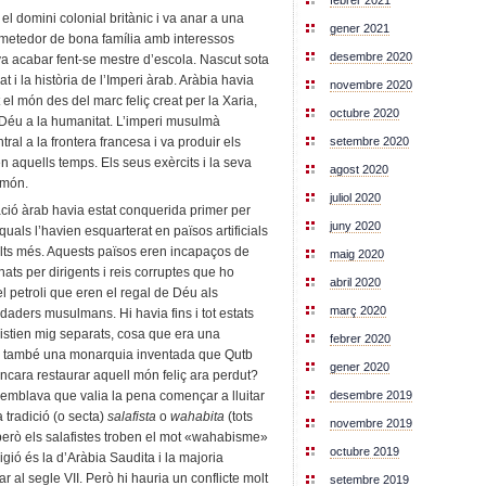
febrer 2021
l domini colonial britànic i va anar a una
gener 2021
metedor de bona família amb interessos
desembre 2020
 i va acabar fent-se mestre d’escola. Nascut sota
t i la història de l’Imperi àrab. Aràbia havia
novembre 2020
t el món des del marc feliç creat per la Xaria,
octubre 2020
e Déu a la humanitat. L’imperi musulmà
tral a la frontera francesa i va produir els
setembre 2020
n aquells temps. Els seus exèrcits i la seva
agost 2020
 món.
juliol 2020
ció àrab havia estat conquerida primer per
juny 2020
quals l’havien esquarterat en països artificials
molts més. Aquests països eren incapaços de
maig 2020
ats per dirigents i reis corruptes que ho
abril 2020
el petroli que eren el regal de Déu als
març 2020
aders musulmans. Hi havia fins i tot estats
xistien mig separats, cosa que era una
febrer 2020
ps també una monarquia inventada que Qutb
gener 2020
ncara restaurar aquell món feliç ara perdut?
mblava que valia la pena començar a lluitar
desembre 2019
 tradició (o secta)
salafista
o
wahabita
(tots
novembre 2019
però els salafistes troben el mot «wahabisme»
octubre 2019
igió és la d’Aràbia Saudita i la majoria
ar al segle VII. Però hi hauria un conflicte molt
setembre 2019