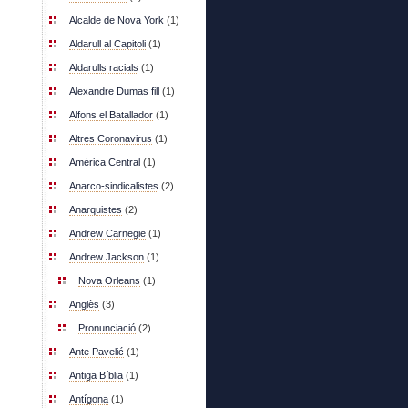
Alcalde de Nova York
(1)
Aldarull al Capitoli
(1)
Aldarulls racials
(1)
Alexandre Dumas fill
(1)
Alfons el Batallador
(1)
Altres Coronavirus
(1)
Amèrica Central
(1)
Anarco-sindicalistes
(2)
Anarquistes
(2)
Andrew Carnegie
(1)
Andrew Jackson
(1)
Nova Orleans
(1)
Anglès
(3)
Pronunciació
(2)
Ante Pavelić
(1)
Antiga Bíblia
(1)
Antígona
(1)