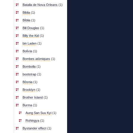
Batalla de Nova Orleans
(1)
Biblia
(1)
Bíblia
(1)
Bill Douglas
(1)
Billy the Kid
(1)
bin Laden
(1)
Bolívia
(1)
Bombes atòmiques
(1)
Bombolla
(1)
bootstrap
(1)
Bòsnia
(1)
Brooklyn
(1)
Brother Island
(1)
Burma
(1)
Aung San Suu Kyi
(1)
Rohingya
(1)
Bystander effect
(1)