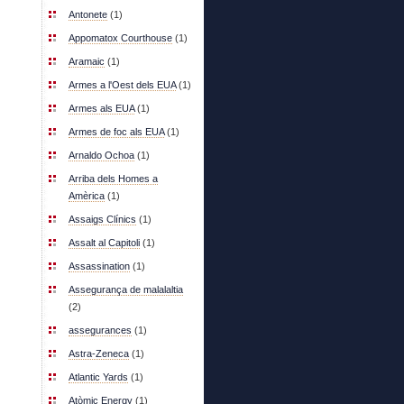
Antonete
(1)
Appomatox Courthouse
(1)
Aramaic
(1)
Armes a l'Oest dels EUA
(1)
Armes als EUA
(1)
Armes de foc als EUA
(1)
Arnaldo Ochoa
(1)
Arriba dels Homes a
Amèrica
(1)
Assaigs Clínics
(1)
Assalt al Capitoli
(1)
Assassination
(1)
Assegurança de malalaltia
(2)
assegurances
(1)
Astra-Zeneca
(1)
Atlantic Yards
(1)
Atòmic Energy
(1)