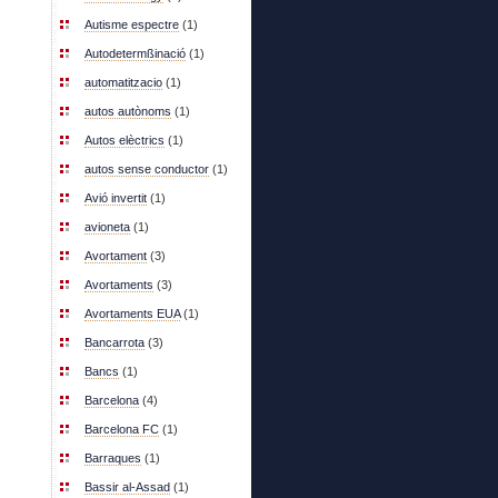
Autisme espectre
(1)
Autodetermßinació
(1)
automatitzacio
(1)
autos autònoms
(1)
Autos elèctrics
(1)
autos sense conductor
(1)
Avió invertit
(1)
avioneta
(1)
Avortament
(3)
Avortaments
(3)
Avortaments EUA
(1)
Bancarrota
(3)
Bancs
(1)
Barcelona
(4)
Barcelona FC
(1)
Barraques
(1)
Bassir al-Assad
(1)