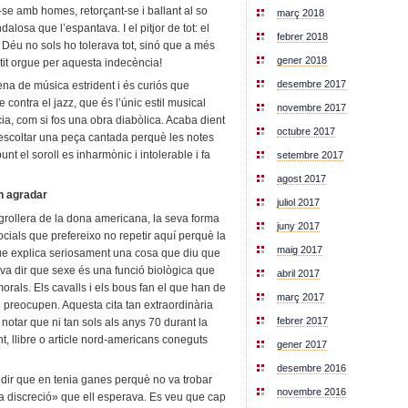
se amb homes, retorçant-se i ballant al so
març 2018
alosa que l’espantava. I el pitjor de tot: el
febrer 2018
 Déu no sols ho tolerava tot, sinó que a més
gener 2018
tit orgue per aquesta indecència!
desembre 2017
a de música estrident i és curiós que
ontra el jazz, que és l’únic estil musical
novembre 2017
a, com si fos una obra diabòlica. Acaba dient
octubre 2017
escoltar una peça cantada perquè les notes
nt el soroll es inharmònic i intolerable i fa
setembre 2017
agost 2017
an agradar
juliol 2017
 grollera de la dona americana, la seva forma
juny 2017
socials que prefereixo no repetir aquí perquè la
maig 2017
que explica seriosament una cosa que diu que
 va dir que sexe és una funció biològica que
abril 2017
rals. Els cavalls i els bous fan el que han de
març 2017
’n preocupen. Aquesta cita tan extraordinària
febrer 2017
 notar que ni tan sols als anys 70 durant la
nt, llibre o article nord-americans coneguts
gener 2017
desembre 2016
dir que en tenia ganes perquè no va trobar
novembre 2016
a discreció» que ell esperava. Es veu que cap