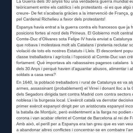
La Guerra dels 30 anyss fou una verdadera guerra mundial e
teòricament entre els catòlics i els protestants -si es que algú 
creure- De fet s’acabaria gràcies a la intervenció de França,
pel Cardenal Richelieu a favor dels protestants!
Espanya havia entrat a la guerra contra els francesos que ja 
posicions fortes al nord dels Pirineus. El Gobierno molt central
Comte-Duc d’Olivares sota Felipe IV havia enviat a Catalunya 
que robava i molestava molt als Catalans i pretenia reclutar s
violació de tots els nostres Estatuts i Lleis. El descontent popu
classe treballadora i agrícola i l’oposició al Comte-Duc van cré
fortament. Què importava als rabassaires pagesos catalans l
dels 30 Anys i perquè havien d’aguantar abusos, alimentar i all
soldats a casa seva?
En 1640, la població treballadors i rural de Catalunya es va al
armes, assassinant (probablement) el Virrei i donant lloc a la
dels Segadors dirigida tant contra Madrid com contra sectors 
noblesa i la burgesia local. L’exèrcit català va derrotar decisi
primer exèrcit espanyol dirigit per un aristòcrata espanyol in
la batalla de Montjuïc, però evidentment a la llarga no podien 
corona i van acabar oferint el Comtat de Barcelona al rei de F
Amb això, el perill per a Espanya era tan greu que es van veu
a abandonar altres conflictes i concentrar-se en combatre l’