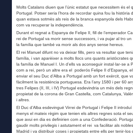
Molts Catalans diuen que l’únic estatut que necessitem és el 
Portugal. Potser seria l’hora de recordar quina fou la història 
quan estava sotmès als reis de la branca espanyola dels Hab
com va recuperar la independència.
Durant el regnat a Espanya de Felipe II, fill de l’emperador Car
rei de Portugal va morir sense successors, i va pujar al tro u
la família que també va morir als dos anys sense hereus.
El rei Manuel difunt no va deixar fills, pero va resultar que ten
família, i van aparèixer a molts llocs uns quants aristòcrates 
la família de Manuel I. Un d’ells va aconseguir instal·lar-se a 
com a rei, però un altre era el poderós Felipe II d’Espanya, el
enviar el seu Duc d’Alba a Portugal amb un fort exèrcit, que va
fàcilment la resistència portuguesa. Era l’any 1580 i per 60 an
tres Felipes (II, III, i IV) Portugal esdevindria un més dels reg
propietat de la corona de Gran Castella, com Catalunya, Valè
i altres.
El Duc d’Alba esdevingué Virrei de Portugal i Felipe II introdu
menys el mateix règim que tenien els altres regnes sota el se
que avui en dia es definirien com a una Confederació. Portuga
gaudir molts privilegis i astutament el rei va facilitar als noble
Madrid i va distribuir coses i propietats entre ells per tenir-los