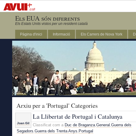
Els EUA són diferents
Els Estats Units vistos per un resident català
Pàgina d'inici
Informació
Els Carrers de Nova York
D
DC
Arxiu per a 'Portugal' Categories
La Llibertat de Portugal i Catalunya
Joan Gil
Classificat com a
Duc de Braganza
,
General
,
Guerra dels
Segadors
,
Guerra dels Trenta Anys
,
Portugal