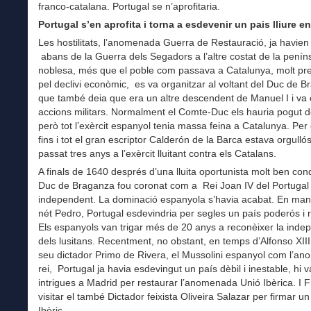
franco-catalana. Portugal se n’aprofitaria.
Portugal s’en aprofita i torna a esdevenir un pais lliure
en
Les hostilitats, l’anomenada Guerra de Restauració, ja havie
abans de la Guerra dels Segadors a l’altre costat de la penín
noblesa, més que el poble com passava a Catalunya, molt p
pel declivi econòmic, es va organitzar al voltant del Duc de 
que també deia que era un altre descendent de Manuel I i va
accions militars. Normalment el Comte-Duc els hauria pogut de
però tot l’exèrcit espanyol tenia massa feina a Catalunya. Pe
fins i tot el gran escriptor Calderón de la Barca estava orgulló
passat tres anys a l’exèrcit lluitant contra els Catalans.
A finals de 1640 després d’una lluita oportunista molt ben con
Duc de Braganza fou coronat com a Rei Joan IV del Portugal r
independent. La dominació espanyola s’havia acabat. En man
nét Pedro, Portugal esdevindria per segles un país poderós i r
Els espanyols van trigar més de 20 anys a reconèixer la inde
dels lusitans. Recentment, no obstant, en temps d’Alfonso XIII
seu dictador Primo de Rivera, el Mussolini espanyol com l’an
rei, Portugal ja havia esdevingut un país dèbil i inestable, hi 
intrigues a Madrid per restaurar l’anomenada Unió Ibèrica. I 
visitar el també Dictador feixista Oliveira Salazar per firmar u
Ibèric.