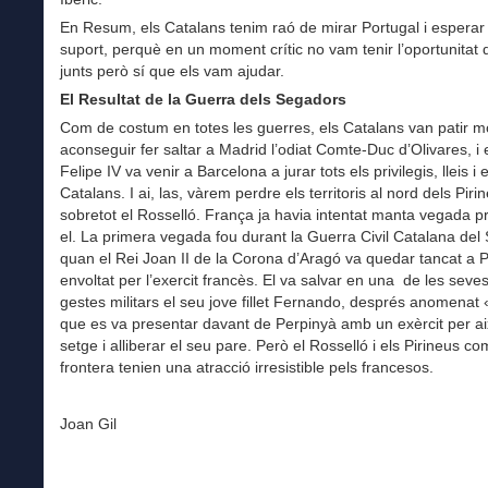
En Resum, els Catalans tenim raó de mirar Portugal i esperar 
suport, perquè en un moment crític no vam tenir l’oportunitat de
junts però sí que els vam ajudar.
El Resultat de la Guerra dels Segadors
Com de costum en totes les guerres, els Catalans van patir m
aconseguir fer saltar a Madrid l’odiat Comte-Duc d’Olivares, i 
Felipe IV va venir a Barcelona a jurar tots els privilegis, lleis i 
Catalans. I ai, las, vàrem perdre els territoris al nord dels Piri
sobretot el Rosselló. França ja havia intentat manta vegada p
el. La primera vegada fou durant la Guerra Civil Catalana del 
quan el Rei Joan II de la Corona d’Aragó va quedar tancat a 
envoltat per l’exercit francès. El va salvar en una de les seve
gestes militars el seu jove fillet Fernando, després anomenat 
que es va presentar davant de Perpinyà amb un exèrcit per ai
setge i alliberar el seu pare. Però el Rosselló i els Pirineus co
frontera tenien una atracció irresistible pels francesos.
Joan Gil