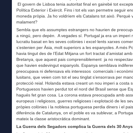
El govern de Lisboa tenia autoritat final en gairebé tot except
Política Exterior i Exèrcit. Fins i tot els van permetre seguir e
moneda pròpia. Ja ho voldríem els Catalans tot això. Perquè 
malament?
Sembla que els assumptes estrangers no haurien de preocu
a ningú, pero depèn. A vegades sí. Portugal ja era un imperi 
lucratiu basat en les seves colònies i excel·lents xarxes come
s’estenien per Àsia, molt superiors a les espanyoles. A més Po
havia tingut des de l’Edat Mitjana un fort tractat d’amistat am
Bretanya, que aquest pais comprensiblement ja no respectav
que havien esdevingut espanyols. Espanya semblava indiferen
preocupava ni defensava els interessos comercials i econòmi
lusitans, que veien com tot el seu tinglat s’ensorrava per man
protecció reial. Holanda estava creant un nou imperi a costa se
Portuguesos havien perdut tot el nord del Brasil sense que E
hagués fet gran cosa. La corona estava preocupada amb as
europeus i religiosos, guerres religioses i explotació de les se
pròpies colònies i la noblesa portuguesa perdia diners i el pai
diferència de Catalunya, on el poble es va sublevar, a Portugal
mateix la classe aristocràtica dominant.
La Guerra dels Segadors complica la Guerra dels 30 Anys