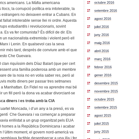
 rics americans. La Màfia americana
octubre 2016
 llocs, la corrupció política era intolerable, la
setembre 2016
 els estrangers no deixaven entrar a Cubans. En
agost 2016
fallat intolerable sense llei ni ordre. Aquesta
rups estudiantils i revolucionaris, sovint
juliol 2016
a. Es va fer comunista? És difícil de dir. Els
juny 2016
 un nacionalista extremista i violent però ell
maig 2016
 Marx i Lenin. En qualsevol cas la seva
nir més tard, després de conviure amb el que
abril 2016
rnesto Che Guevara.
març 2016
clan riquíssim dels Díaz Balart (que per cert
febrer 2016
x essent una família poderosa amb un membre
are de la noia no en volia saber res, però al
gener 2016
 nuvis molts diners per passar tres setmanes
desembre 2015
é a Manhattan. En Fidel no va aprendre mai bé
novembre 2015
r un fill però la dona va acabar divorciant-se
octubre 2015
sca diners i es troba amb la CIA
setembre 2015
 Cuartel Moncada, i d’un any a la presó, es va
argentí Che Guevara i va començar a preparar
agost 2015
avia enllistat a un grup organitzat pels EUA
juliol 2015
0 homes a la República Dominicana i acabar
juny 2015
En l’últim moment, el govern nord-americà va
li semblava factible desembarcar a una illa i fer