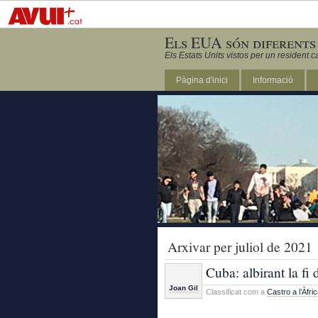
Els EUA són diferents
Els Estats Units vistos per un resident c
Pàgina d'inici
Informació
DC
Arxivar per juliol de 2021
Cuba: albirant la fi 
Joan Gil
Classificat com a
Castro a l’Àfri