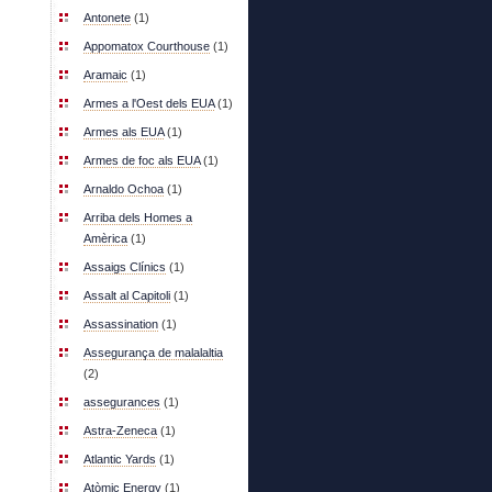
Antonete
(1)
Appomatox Courthouse
(1)
Aramaic
(1)
Armes a l'Oest dels EUA
(1)
Armes als EUA
(1)
Armes de foc als EUA
(1)
Arnaldo Ochoa
(1)
Arriba dels Homes a
Amèrica
(1)
Assaigs Clínics
(1)
Assalt al Capitoli
(1)
Assassination
(1)
Assegurança de malalaltia
(2)
assegurances
(1)
Astra-Zeneca
(1)
Atlantic Yards
(1)
Atòmic Energy
(1)