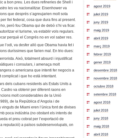
ic a bon preu. Les dues refineries de Shell i
agost 2019
stro les va nacionalitzar. Eisenhower va
ions que després s’agreujarien molt sota
juliol 2019
per llei federal, cosa que dura fins al present.
juny 2019
r-ho, però fou Obama qui de debò s’hi va ficar.
maig 2019
toritzar el turisme, va establir vols regulars.
xecar perquè el Congrés no en vol saber res.
abril 2019
e l’odi, va desfer allò que Obama havia fet i
març 2019
ions duríssimes que farien mal. En trio dues:
febrer 2019
rorista. Això, totalment absurd i injustificat
gener 2019
àtiques i consulars, i amenaça molt
ngera o americana que intenti fer negocis a
desembre 2018
 complicat i que ho està intentant.
novembre 2018
ars dels cubans residents als Estats Units a
octubre 2018
 Castro va obtenir per diferent raons en
setembre 2018
ncions molt considerables de la Unió
989), de la República d’Angola i de
agost 2018
 vinguts de Miami eren l’única font de divises
juliol 2018
b poca indústria (no obstant els intents de
juny 2018
queda el preu cobrat per l’exportació de
na reputació) a països subdesenvolupats, on
maig 2018
abril 2018