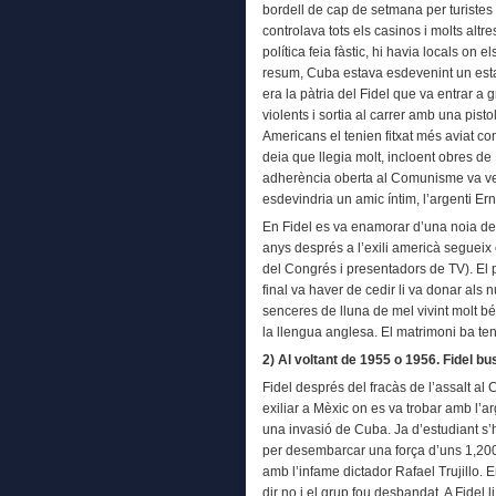
bordell de cap de setmana per turistes
controlava tots els casinos i molts altres
política feia fàstic, hi havia locals on
resum, Cuba estava esdevenint un estat 
era la pàtria del Fidel que va entrar a g
violents i sortia al carrer amb una pistol
Americans el tenien fitxat més aviat com
deia que llegia molt, incloent obres de
adherència oberta al Comunisme va ve
esdevindria un amic íntim, l’argenti E
En Fidel es va enamorar d’una noia del 
anys després a l’exili americà seguei
del Congrés i presentadors de TV). El p
final va haver de cedir li va donar als
senceres de lluna de mel vivint molt b
la llengua anglesa. El matrimoni ba teni
2) Al voltant de 1955 o 1956. Fidel bu
Fidel després del fracàs de l’assalt al
exiliar a Mèxic on es va trobar amb l’
una invasió de Cuba. Ja d’estudiant s’h
per desembarcar una força d’uns 1,20
amb l’infame dictador Rafael Trujillo. 
dir no i el grup fou desbandat. A Fidel 