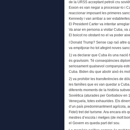
de la URSS acceptant petroli cru sovièt
Exxon es van negar a processar-lo i Ca
reaccionar imposant les primeres sanc
Kennedy i van arribar a ser establertes 
El President Carter va intentar arregla
Va anar en persona a visitar Cuba, va au
El boicot no obstant no el va poder ai
I Donald Trump? Sense cap raó altre qu
va empitjorar-ho tot afegint noves sanc
1) va declarar que Cuba és una nació ter
és gravíssim. Té conseqüències diplom
seriosament qualsevol companyia estra
Cuba. Biden diu que abolir això és molt
2) va prohibir les transferències de dòl
les famílies que es van quedar a Cuba.
diferents moments de la història subve
Soviètica (aturades per Gorbatxov en 1
Veneçuela, totes exhaurides. Els diners
d’un país predominantment agrícola, am
Fidel) tret del turisme. Ara encara els 
mestres d’escola i metges (de molt bo
el Govern es queda part del sou.