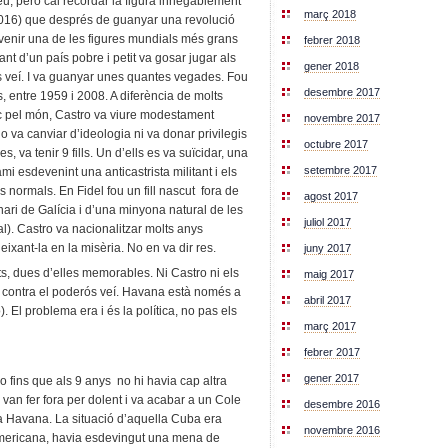
u, però cal recordar la figura innegablement
març 2018
2016) que després de guanyar una revolució
evenir una de les figures mundials més grans
febrer 2018
nt d’un país pobre i petit va gosar jugar als
gener 2018
s veí. I va guanyar unes quantes vegades. Fou
desembre 2017
, entre 1959 i 2008. A diferència de molts
ic pel món, Castro va viure modestament
novembre 2017
o va canviar d’ideologia ni va donar privilegis
octubre 2017
, va tenir 9 fills. Un d’ells es va suïcidar, una
setembre 2017
ami esdevenint una anticastrista militant i els
 normals. En Fidel fou un fill nascut fora de
agost 2017
inari de Galícia i d’una minyona natural de les
juliol 2017
al). Castro va nacionalitzar molts anys
ixant-la en la misèria. No en va dir res.
juny 2017
ts, dues d’elles memorables. Ni Castro ni els
maig 2017
t contra el poderós veí. Havana està només a
abril 2017
El problema era i és la política, no pas els
març 2017
febrer 2017
gener 2017
lo fins que als 9 anys no hi havia cap altra
 van fer fora per dolent i va acabar a un Cole
desembre 2016
t a Havana. La situació d’aquella Cuba era
novembre 2016
americana, havia esdevingut una mena de