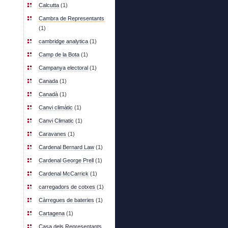
Calcutta
(1)
Cambra de Representants
(1)
cambridge analytica
(1)
Camp de la Bota
(1)
Campanya electoral
(1)
Canada
(1)
Canadà
(1)
Canvi climàtic
(1)
Canvi Climatic
(1)
Caravanes
(1)
Cardenal Bernard Law
(1)
Cardenal George Prell
(1)
Cardenal McCarrick
(1)
carregadors de cotxes
(1)
Càrregues de bateries
(1)
Cartagena
(1)
Casa dels Representants