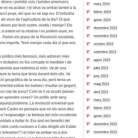
diners i prohibir vols i turistes americans.
març 2024
e es va acabar. I el virus va arribar també a la
febrer 2024
ccí propi, del que no se sap res. D’indústria
de viure de l’agricultura de la illa? Oi que
gener 2024
ners per tenir sostre, vestits i menjar? Els
desembre 2023
si estem en la misèria i no podem viure, en
novembre 2023
. Parlen els grans de la Revolució socialista.
ns importa. Tenir menjar cada dia sí que ens
octubre 2023
setembre 2023
s polítics més famosos, més admirat i més
agost 2023
es dictadors no fou corrupte ni mentider i de
juliol 2023
arxista que redimiria el món. Va dir una
ure la bena que tenia davant dels ulls. Va
juny 2023
ció geogràfica de la seva illa, però tenia un
maig 2023
imentat estirar les barbes i insultar un gegant,
 un cop de puny? Com se li va acudir passar-
abril 2023
per aprendre coses? Un polític amb seny
març 2023
 aquest problema. La revolució universal que
febrer 2023
 però Castro es pensava que en els seus dies
ra l’engranatge i la feblesa del món occidental
gener 2023
ldats a lluitar-hi. Era això en benefici del
desembre 2022
i dels coets nuclears a Cuba dirigits als Estats
novembre 2022
tolerarien? I el món va arribar no a dos