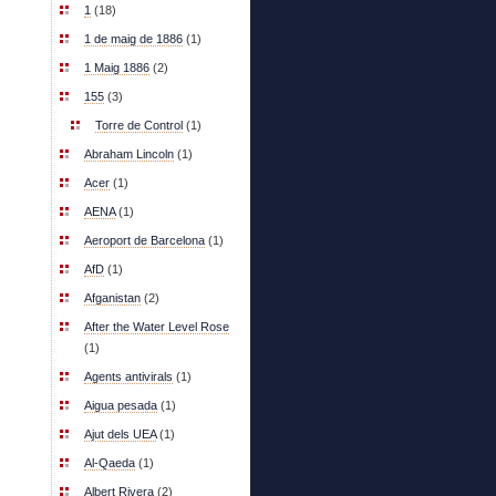
1
(18)
1 de maig de 1886
(1)
1 Maig 1886
(2)
155
(3)
Torre de Control
(1)
Abraham Lincoln
(1)
Acer
(1)
AENA
(1)
Aeroport de Barcelona
(1)
AfD
(1)
Afganistan
(2)
After the Water Level Rose
(1)
Agents antivirals
(1)
Aigua pesada
(1)
Ajut dels UEA
(1)
Al-Qaeda
(1)
Albert Rivera
(2)