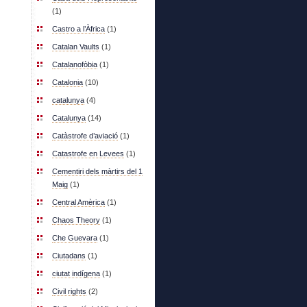
(1)
Castro a l’Àfrica
(1)
Catalan Vaults
(1)
Catalanofòbia
(1)
Catalonia
(10)
catalunya
(4)
Catalunya
(14)
Catàstrofe d’aviació
(1)
Catastrofe en Levees
(1)
Cementiri dels màrtirs del 1
Maig
(1)
Central Amèrica
(1)
Chaos Theory
(1)
Che Guevara
(1)
Ciutadans
(1)
ciutat indígena
(1)
Civil rights
(2)