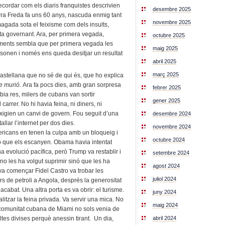
ecordar com els diaris franquistes descrivien
desembre 2025
ra Freda fa uns 60 anys, nascuda enmig tant
novembre 2025
magada sota el feixisme com dels insults,
ta governant. Ara, per primera vegada,
octubre 2025
iments sembla que per primera vegada les
maig 2025
sonen i només ens queda desitjar un resultat
abril 2025
març 2025
astellana que no sé de qui és, que ho explica
se murió.
Ara fa pocs dies, amb gran sorpresa
febrer 2025
ia res, milers de cubans van sortir
gener 2025
arrer. No hi havia feina, ni diners, ni
exigien un canvi de govern. Fou seguit d’una
desembre 2024
llar l’internet per dos dies.
novembre 2024
ricans en tenen la culpa amb un bloqueig i
octubre 2024
ó que els escanyen. Obama havia intentat
una evolució pacífica, però Trump va restablir i
setembre 2024
no les ha volgut suprimir sinó que les ha
agost 2024
va començar Fidel Castro va trobar les
juliol 2024
s de petroli a Angola, després la generositat
cabat. Una altra porta es va obrir: el turisme.
juny 2024
ralitzar la feina privada. Va servir una mica. No
maig 2024
 la comunitat cubana de Miami no sols venia de
abril 2024
ltes divises perquè anessin tirant. Un dia,