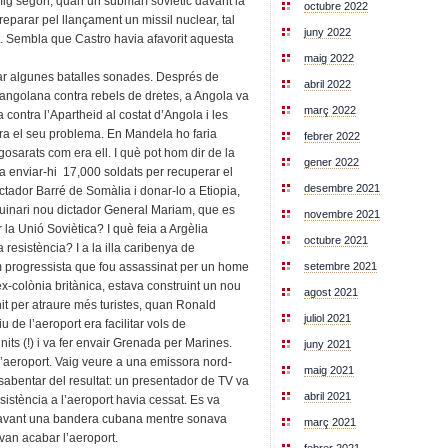
mig segon, quan un submarí soviètic davant la
octubre 2022
reparar pel llançament un missil nuclear, tal
juny 2022
t. Sembla que Castro havia afavorit aquesta
maig 2022
r algunes batalles sonades. Després de
abril 2022
angolana contra rebels de dretes, a Angola va
març 2022
 contra l’Apartheid al costat d’Angola i les
era el seu problema. En Mandela ho faria
febrer 2022
agosarats com era ell. I què pot hom dir de la
gener 2022
 enviar-hi 17,000 soldats per recuperar el
desembre 2021
ictador Barré de Somàlia i donar-lo a Etiopia,
inari nou dictador General Mariam, que es
novembre 2021
 la Unió Soviètica? I què feia a Argèlia
octubre 2021
 resistència? I a la illa caribenya de
setembre 2021
m progressista que fou assassinat per un home
 ex-colònia britànica, estava construint un nou
agost 2021
t per atraure més turistes, quan Ronald
juliol 2021
 de l’aeroport era facilitar vols de
its (!) i va fer envair Grenada per Marines.
juny 2021
’aeroport. Vaig veure a una emissora nord-
maig 2021
abentar del resultat: un presentador de TV va
abril 2021
sistència a l’aeroport havia cessat. Es va
avant una bandera cubana mentre sonava
març 2021
 van acabar l’aeroport.