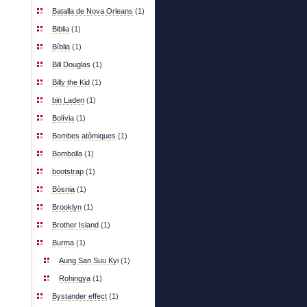
Batalla de Nova Orleans
(1)
Biblia
(1)
Bíblia
(1)
Bill Douglas
(1)
Billy the Kid
(1)
bin Laden
(1)
Bolívia
(1)
Bombes atòmiques
(1)
Bombolla
(1)
bootstrap
(1)
Bòsnia
(1)
Brooklyn
(1)
Brother Island
(1)
Burma
(1)
Aung San Suu Kyi
(1)
Rohingya
(1)
Bystander effect
(1)