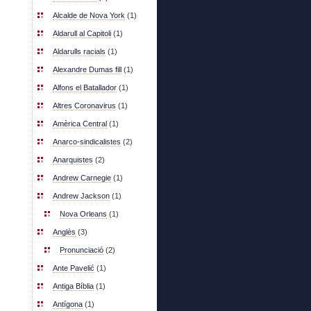
Alcalde de Nova York
(1)
Aldarull al Capitoli
(1)
Aldarulls racials
(1)
Alexandre Dumas fill
(1)
Alfons el Batallador
(1)
Altres Coronavirus
(1)
Amèrica Central
(1)
Anarco-sindicalistes
(2)
Anarquistes
(2)
Andrew Carnegie
(1)
Andrew Jackson
(1)
Nova Orleans
(1)
Anglès
(3)
Pronunciació
(2)
Ante Pavelić
(1)
Antiga Bíblia
(1)
Antígona
(1)