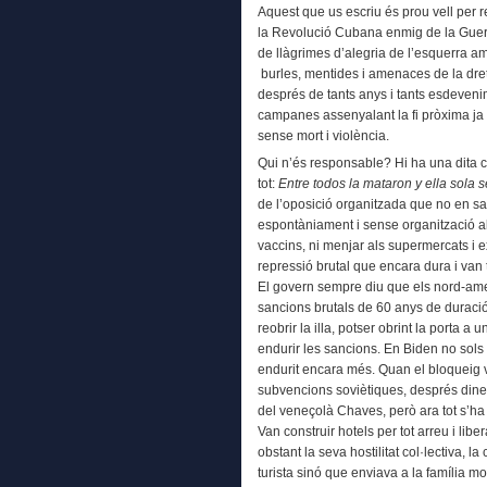
Aquest que us escriu és prou vell per r
la Revolució Cubana enmig de la Guer
de llàgrimes d’alegria de l’esquerra a
burles, mentides i amenaces de la dre
després de tants anys i tants esdeven
campanes assenyalant la fi pròxima ja 
sense mort i violència.
Qui n’és responsable? Hi ha una dita c
tot:
Entre todos la mataron y ella sola 
de l’oposició organitzada que no en sab
espontàniament i sense organització al c
vaccins, ni menjar als supermercats i 
repressió brutal que encara dura i van ta
El govern sempre diu que els nord-ame
sancions brutals de 60 anys de duraci
reobrir la illa, potser obrint la porta a 
endurir les sancions. En Biden no sols 
endurit encara més. Quan el bloqueig 
subvencions soviètiques, després diner
del veneçolà Chaves, però ara tot s’ha a
Van construir hotels per tot arreu i libe
obstant la seva hostilitat col·lectiva,
turista sinó que enviava a la família mo