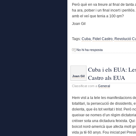
Però què en va treure al final de tant
ha ara, potser i un final incert i perill
amb el veí que tenia a 100 qm?
Joan Gil
Tags:
Cuba
,
Fidel Castro
,
Revolució C
No hi ha resposta
Cuba i els EUA: Les
Castro als EUA
Joan Gil
Classificat com a
General
Hem vist a la tele les manifestacions 
totalitari, la persecució de dissidents, 
dolenta, que és tot veritat i trist. Però n
queixar-se nomes d’un règim dictatorial 
créixer sota una dictadura feixista. Q
boicot nord-americà que afecta molt gr
vida ja té 60 anys. Fou iniciat pel Pre