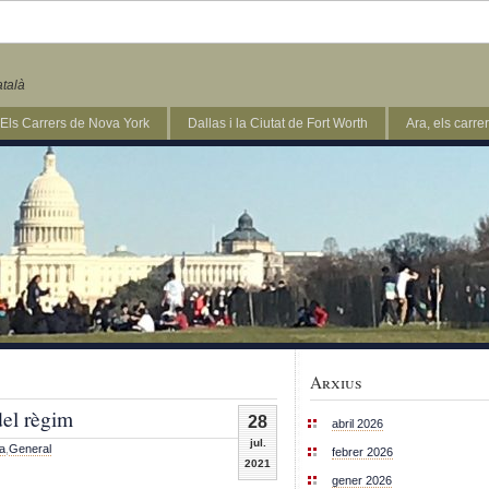
atalà
Els Carrers de Nova York
Dallas i la Ciutat de Fort Worth
Ara, els carr
Arxius
del règim
28
abril 2026
jul.
ca
,
General
febrer 2026
2021
gener 2026