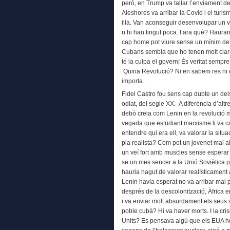
però, en Trump va tallar l’enviament de 
Aleshores va arribar la Covid i el turism
illa. Van aconseguir desenvolupar un va
n’hi han tingut poca. I ara què? Hauran 
cap home pot viure sense un mínim de di
Cubans sembla que ho tenen molt clar: 
té la culpa el govern! És veritat sempre
Quina Revolució? Ni en sabem res ni e
importa.
Fidel Castro fou sens cap dubte un del
odiat, del segle XX. A diferència d’altr
debò creia com Lenin en la revolució m
vegada que estudiant marxisme li va ca
entendre qui era ell, va valorar la situa
pla realista? Com pot un jovenet mal al
un veí fort amb muscles sense esperar
se un mes sencer a la Unió Soviètica 
hauria hagut de valorar realísticament
Lenin havia esperat no va arribar mai
després de la descolonització, Àfrica e
i va enviar molt absurdament els seus so
poble cubà? Hi va haver morts. I la cris
Units? Es pensava algú que els EUA ho 