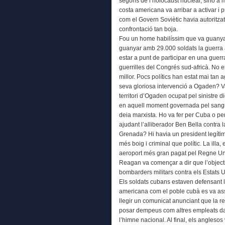
segons de l’holocaust nuclear, sinó a 
costa americana va arribar a activar i p
com el Govern Soviètic havia autoritza
confrontació tan boja.
Fou un home habilíssim que va guanya
guanyar amb 29.000 soldats la guerra 
estar a punt de participar en una guerra
guerrilles del Congrés sud-africà. No 
millor. Pocs polítics han estat mai tan 
seva gloriosa intervenció a Ogaden? Va
territori d’Ogaden ocupat pel sinistre d
en aquell moment governada pel sangu
deia marxista. Ho va fer per Cuba o per
ajudant l’alliberador Ben Bella contra la
Grenada? Hi havia un president legíti
més boig i criminal que polític. La illa,
aeroport més gran pagat pel Regne Uni
Reagan va començar a dir que l’objectiu
bombarders militars contra els Estats Un
Els soldats cubans estaven defensant l
americana com el poble cubà es va ass
llegir un comunicat anunciant que la re
posar dempeus com altres empleats d
l’himne nacional. Al final, els anglesos