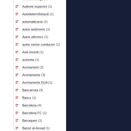
Autisme espectre
(1)
Autodetermßinació
(1)
automatitzacio
(1)
autos autònoms
(1)
Autos elèctrics
(1)
autos sense conductor
(1)
Avió invertit
(1)
avioneta
(1)
Avortament
(3)
Avortaments
(3)
Avortaments EUA
(1)
Bancarrota
(3)
Bancs
(1)
Barcelona
(4)
Barcelona FC
(1)
Barraques
(1)
Bassir al-Assad
(1)