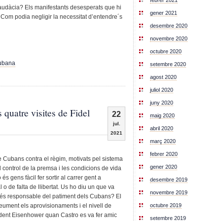
febrer 2021
a audàcia? Els manifestants desesperats que hi
gener 2021
ós. Com podia negligir la necessitat d’entendre´s
desembre 2020
novembre 2020
octubre 2020
ubana
setembre 2020
agost 2020
juliol 2020
juny 2020
 quatre visites de Fidel
22
maig 2020
jul.
abril 2020
2021
març 2020
febrer 2020
de Cubans contra el règim, motivats pel sistema
gener 2020
el control de la premsa i les condicions de vida
o és gens fàcil fer sortir al carrer gent a
desembre 2019
o de falta de llibertat. Us ho diu un que va
novembre 2019
ui és responsable del patiment dels Cubans? El
octubre 2019
eument els aprovisionaments i el nivell de
sident Eisenhower quan Castro es va fer amic
setembre 2019