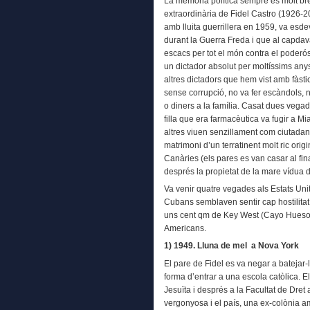
La memòria política sempre és molt bre
extraordinària de Fidel Castro (1926-
amb lluita guerrillera en 1959, va esd
durant la Guerra Freda i que al capdava
escacs per tot el món contra el poderó
un dictador absolut per moltíssims anys
altres dictadors que hem vist amb fàst
sense corrupció, no va fer escàndols, n
o diners a la família. Casat dues vegades
filla que era farmacèutica va fugir a Mi
altres viuen senzillament com ciutadans
matrimoni d’un terratinent molt ric orig
Canàries (els pares es van casar al fin
després la propietat de la mare vídua de
Va venir quatre vegades als Estats Uni
Cubans semblaven sentir cap hostilita
uns cent qm de Key West (Cayo Hueso). 
Americans.
1) 1949. Lluna de mel a Nova York
El pare de Fidel es va negar a batejar-
forma d’entrar a una escola catòlica. El
Jesuïta i després a la Facultat de Dre
vergonyosa i el país, una ex-colònia 