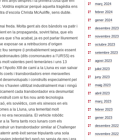
ar vint anys després i la primera cosa que em
març 2024
 Voldria explicar perquè aquella tragèdia ens
febrer 2024
estra d’escola Christa McAuliffe, sens dubte.
gener 2024
ai freda. Molta gent als dos bàndols va patir i
desembre 2023
eient en la propaganda, sovint falsa, que els
novembre 2023
a que s’ha acabat, ja es pot parlar lliurement
e exposar-se a retribucions d’origen
octubre 2023
ic fou sempre (i probablement segueix essent
setembre 2023
 astronautes (dits
cosmonautes
a l’URSS) es
agost 2023
s molt valentes però temeràries i uns 13
 l’Apollo XIII de camí a la Lluna es van salvar
juliol 2023
els coets i transbordadors eren meravelles
juny 2023
nt desenvolupats i construïts especialment pel
maig 2023
 s’havien utilitzat industrialment mai i ningú
cticament cada transbordador era desmuntat
abril 2023
onstruït com si fos nou amb tecnologia
març 2023
, els soviètics, com els xinesos en els
omes a la Lluna, una temeritat molt
febrer 2023
 no era necessària. El vehicle robòtic
gener 2023
ur a la Terra tants rocs lunars com els
desembre 2022
struir un transbordador similar al Challenger
terrir amb èxit sense tripulants una sola
novembre 2022
avien intentat fer) però no servia de res i era