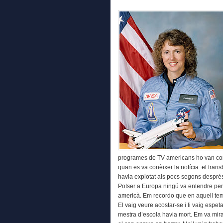
programes de TV americans ho van co
quan es va conèixer la notícia: el tra
havia explotat als pocs segons després 
Potser a Europa ningú va entendre perq
americà. Em recordo que en aquell temp
El vaig veure acostar-se i li vaig espet
mestra d’escola havia mort. Em va mirar