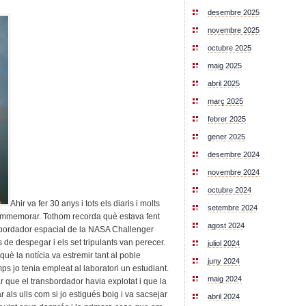
desembre 2025
novembre 2025
octubre 2025
maig 2025
abril 2025
març 2025
febrer 2025
gener 2025
desembre 2024
novembre 2024
octubre 2024
Ahir va fer 30 anys i tots els diaris i molts
setembre 2024
mmemorar. Tothom recorda què estava fent
agost 2024
nsbordador espacial de la NASA Challenger
de despegar i els set tripulants van perecer.
juliol 2024
uè la notícia va estremir tant al poble
juny 2024
s jo tenia empleat al laboratori un estudiant.
maig 2024
ar que el transbordador havia explotat i que la
 als ulls com si jo estigués boig i va sacsejar
abril 2024