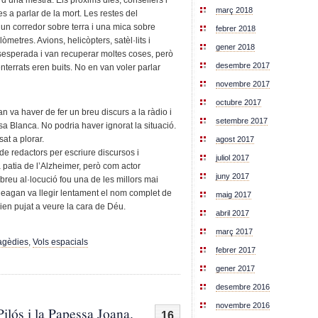
març 2018
s a parlar de la mort. Les restes del
n corredor sobre terra i una mica sobre
febrer 2018
òmetres. Avions, helicòpters, satèl·lits i
gener 2018
sesperada i van recuperar moltes coses, però
desembre 2017
nterrats eren buits. No en van voler parlar
novembre 2017
octubre 2017
 va haver de fer un breu discurs a la ràdio i
setembre 2017
asa Blanca. No podria haver ignorat la situació.
sat a plorar.
agost 2017
e redactors per escriure discursos i
juliol 2017
patia de l’Alzheimer, però com actor
juny 2017
a breu al·locució fou una de les millors mai
 Reagan va llegir lentament el nom complet de
maig 2017
vien pujat a veure la cara de Déu.
abril 2017
març 2017
agèdies
,
Vols espacials
febrer 2017
gener 2017
desembre 2016
novembre 2016
ilós i la Papessa Joana.
16