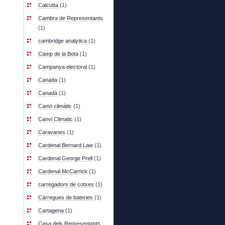
Calcutta
(1)
Cambra de Representants
(1)
cambridge analytica
(1)
Camp de la Bota
(1)
Campanya electoral
(1)
Canada
(1)
Canadà
(1)
Canvi climàtic
(1)
Canvi Climatic
(1)
Caravanes
(1)
Cardenal Bernard Law
(1)
Cardenal George Prell
(1)
Cardenal McCarrick
(1)
carregadors de cotxes
(1)
Càrregues de bateries
(1)
Cartagena
(1)
Casa dels Representants