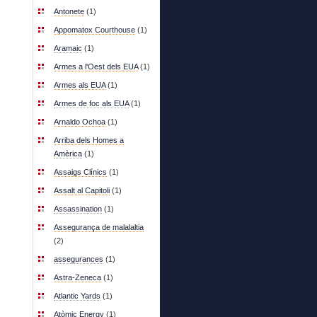
Antonete
(1)
Appomatox Courthouse
(1)
Aramaic
(1)
Armes a l'Oest dels EUA
(1)
Armes als EUA
(1)
Armes de foc als EUA
(1)
Arnaldo Ochoa
(1)
Arriba dels Homes a
Amèrica
(1)
Assaigs Clínics
(1)
Assalt al Capitoli
(1)
Assassination
(1)
Assegurança de malalaltia
(2)
assegurances
(1)
Astra-Zeneca
(1)
Atlantic Yards
(1)
Atòmic Energy
(1)