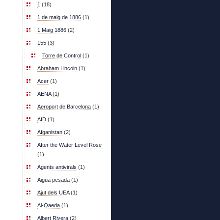
1
(18)
1 de maig de 1886
(1)
1 Maig 1886
(2)
155
(3)
Torre de Control
(1)
Abraham Lincoln
(1)
Acer
(1)
AENA
(1)
Aeroport de Barcelona
(1)
AfD
(1)
Afganistan
(2)
After the Water Level Rose
(1)
Agents antivirals
(1)
Aigua pesada
(1)
Ajut dels UEA
(1)
Al-Qaeda
(1)
Albert Rivera
(2)