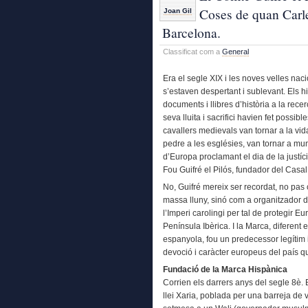
Coses de quan Carle
Joan Gil
Barcelona.
Classificat com a
General
Era el segle XIX i les noves velles nac
s’estaven despertant i sublevant. Els h
documents i llibres d’història a la rec
seva lluita i sacrifici havien fet possi
cavallers medievals van tornar a la vid
pedre a les esglésies, van tornar a munt
d’Europa proclamant el dia de la justíc
Fou Guifré el Pilós, fundador del Casa
No, Guifré mereix ser recordat, no pas
massa lluny, sinó com a organitzador d
l’Imperi carolingi per tal de protegir 
Península Ibèrica. I la Marca, diferent
espanyola, fou un predecessor legítim i
devoció i caràcter europeus del país qu
Fundació de la Marca Hispànica
Corrien els darrers anys del segle 8è.
llei Xaria, poblada per una barreja de v