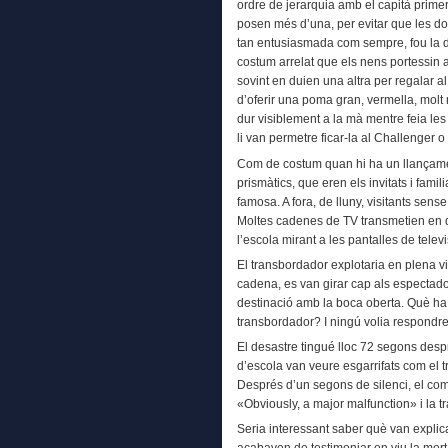
ordre de jerarquia amb el capità prime
posen més d’una, per evitar que les do
tan entusiasmada com sempre, fou la dar
costum arrelat que els nens portessin 
sovint en duien una altra per regalar al
d’oferir una poma gran, vermella, molt 
dur visiblement a la mà mentre feia le
li van permetre ficar-la al Challenger o
Com de costum quan hi ha un llançame
prismàtics, que eren els invitats i famili
famosa. A fora, de lluny, visitants sens
Moltes cadenes de TV transmetien en di
l’escola mirant a les pantalles de televi
El transbordador explotaria en plena vi
cadena, es van girar cap als espectad
destinació amb la boca oberta. Què ha 
transbordador? I ningú volia respondre n
El desastre tingué lloc 72 segons despr
d’escola van veure esgarrifats com el 
Després d’un segons de silenci, el co
«Obviously, a major malfunction» i la t
Seria interessant saber què van explic
acabaven de testimoniar en viu la mort 