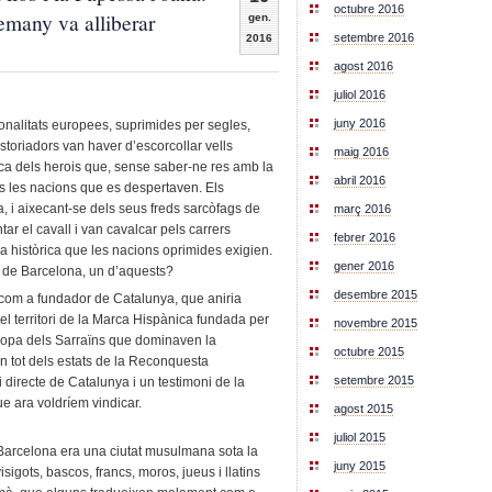
octubre 2016
many va alliberar
gen.
setembre 2016
2016
agost 2016
juliol 2016
juny 2016
ionalitats europees, suprimides per segles,
istoriadors van haver d’escorcollar vells
maig 2016
erca dels herois que, sense saber-ne res amb la
abril 2016
bles les nacions que es despertaven. Els
a, i aixecant-se dels seus freds sarcòfags de
març 2016
ar el cavall i van cavalcar pels carrers
febrer 2016
ia històrica que les nacions oprimides exigien.
gener 2016
l de Barcelona, un d’aquests?
desembre 2015
 com a fundador de Catalunya, que aniria
el territori de la Marca Hispànica fundada per
novembre 2015
Europa dels Sarraïns que dominaven la
octubre 2015
 en tot dels estats de la Reconquesta
setembre 2015
 directe de Catalunya i un testimoni de la
e ara voldríem vindicar.
agost 2015
juliol 2015
 Barcelona era una ciutat musulmana sota la
juny 2015
isigots, bascos, francs, moros, jueus i llatins