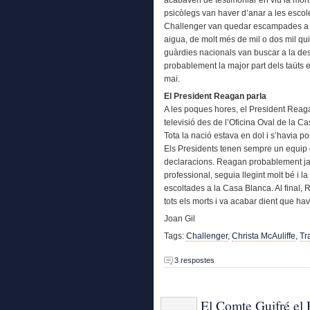
psicòlegs van haver d’anar a les escole
Challenger van quedar escampades a u
aigua, de molt més de mil o dos mil quil
guàrdies nacionals van buscar a la de
probablement la major part dels taüts e
mai.
El President Reagan parla
A les poques hores, el President Reagan
televisió des de l’Oficina Oval de la C
Tota la nació estava en dol i s’havia po
Els Presidents tenen sempre un equip d
declaracions. Reagan probablement ja 
professional, seguia llegint molt bé i l
escoltades a la Casa Blanca. Al final,
tots els morts i va acabar dient que ha
Joan Gil
Tags:
Challenger
,
Christa McAuliffe
,
Tr
3 respostes
El Comte Guifré el P