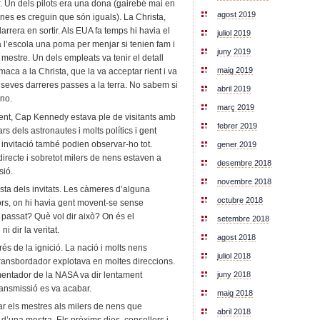
r. Un dels pilots era una dona (gairebé mai en
agost 2019
nes es creguin que són iguals). La Christa,
rera en sortir. Als EUA fa temps hi havia el
juliol 2019
a l’escola una poma per menjar si tenien fam i
juny 2019
 mestre. Un dels empleats va tenir el detall
maig 2019
maca a la Christa, que la va acceptar rient i va
s seves darreres passes a la terra. No sabem si
abril 2019
 no.
març 2019
nt, Cap Kennedy estava ple de visitants amb
febrer 2019
ars dels astronautes i molts polítics i gent
e invitació també podien observar-ho tot.
gener 2019
recte i sobretot milers de nens estaven a
desembre 2018
sió.
novembre 2018
sta dels invitats. Les càmeres d’alguna
octubre 2018
ors, on hi havia gent movent-se sense
passat? Què vol dir això? On és el
setembre 2018
i dir la veritat.
agost 2018
és de la ignició. La nació i molts nens
juliol 2018
transbordador explotava en moltes direccions.
mentador de la NASA va dir lentament
juny 2018
ransmissió es va acabar.
maig 2018
ar els mestres als milers de nens que
abril 2018
d’una mestra. Els pròxims dies, consellers i