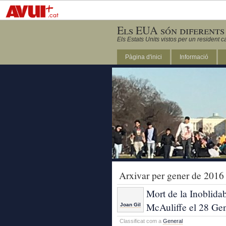
Els EUA són diferents
Els Estats Units vistos per un resident c
Pàgina d'inici
Informació
DC
Arxivar per gener de 2016
Mort de la Inoblida
McAuliffe el 28 Ge
Joan Gil
Classificat com a
General