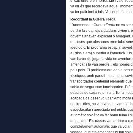
el cap enrere en horror. Me’l vaig trob
va dir és que recordava aquell moment.
va fer patir tant a tots. Va ser per la m
Recordant la Guerra Freda
L’anomenada Guerra
Freda
no va ser m
perdre la vida i els ciutadans vivien cr
governs anaven explicant o amagant. Ar
de coses que aleshores eren tabú sens
ideològic. El programa espacial sovièt
a Rússia ara) superior a l’americà. Els
van haver de jugar la vida en aventure
americans la van perdre. I els homes de
pels pèls. El problema era doble: tots 
tècniques amb parts i instruments sovi
transbordador contenint elements que no
sabia de segur com funcionarien. Prà
després de cada retorn a la Terra i rec
acabada de desenvolupar. Amb molta raó
nostres dies, no van voler enviar mai h
espectacular i apreciada pel públic que
automàtic soviètic va fer bona feina i d
americans. Els russos van arribar a con
completament automàtic que va volar i a
vegada (que els americans ni tan sols h