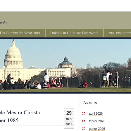
atalà
Els Carrers de Nova York
Dallas i la Ciutat de Fort Worth
Ara, els carr
Arxius
ble Mestra Christa
29
abril 2026
ner 1985
gen.
febrer 2026
2016
gener 2026