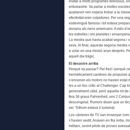
invitar a molts programes televisius, on
entusiasme. Va parlar a moltes escoles,
qualsevol nen espera trobar a la classe
efectivitat eren colpidores. Per una ve
esdevingué famosa i tot estava prepara
donaria als nens americans. A més d’en
les estrelles i els planetes i ensenyaria
La mestra que havia acabat segona i va
seva. Al final, aquesta segona mestra v
a volar en una missió anys després. P
aquell dia tràgic.
El desastre arriba
Perquè va passar? Pel fred i perquè ce
hermèticament cambres de propulsió q
s’encenen els motors no havien estat 
les a un lloc crític al Challenger. Cap
generalment càlid, però aquella nit de
feia 36 graus Fahrenheit, uns 2 Celsius
descongelat. Rumors diuen que un tècnic
ser. Tothom estava il·lusionat.
Les càmeres de TV van ensenyar com els
s’havien vestit. Anaven en fila índia, m
militars, sovint pilots de proves avessat