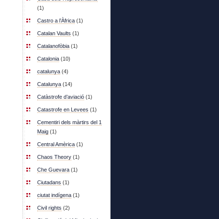
(1)
Castro a l’Àfrica
(1)
Catalan Vaults
(1)
Catalanofòbia
(1)
Catalonia
(10)
catalunya
(4)
Catalunya
(14)
Catàstrofe d’aviació
(1)
Catastrofe en Levees
(1)
Cementiri dels màrtirs del 1
Maig
(1)
Central Amèrica
(1)
Chaos Theory
(1)
Che Guevara
(1)
Ciutadans
(1)
ciutat indígena
(1)
Civil rights
(2)