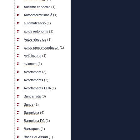
Autisme espectre
(1)
Autodetermßinació
(1)
automatitzacio
(1)
autos autònoms
(1)
Autos elèctrics
(1)
autos sense conductor
(1)
Avió invertit
(1)
avioneta
(1)
Avortament
(3)
Avortaments
(3)
Avortaments EUA
(1)
Bancarrota
(3)
Bancs
(1)
Barcelona
(4)
Barcelona FC
(1)
Barraques
(1)
Bassir al-Assad
(1)