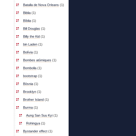
Batalla de Nova Orleans
(1)
Biblia
(1)
Bíblia
(1)
Bill Douglas
(1)
Billy the Kid
(1)
bin Laden
(1)
Bolívia
(1)
Bombes atòmiques
(1)
Bombolla
(1)
bootstrap
(1)
Bòsnia
(1)
Brooklyn
(1)
Brother Island
(1)
Burma
(1)
Aung San Suu Kyi
(1)
Rohingya
(1)
Bystander effect
(1)