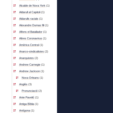
Alcalde de Nova York
(1)
Aldarull al Capitoli
(1)
Aldarulls racials
(1)
Alexandre Dumas fill
(1)
Alfons el Batallador
(1)
Altres Coronavirus
(1)
Amèrica Central
(1)
Anarco-sindicalistes
(2)
Anarquistes
(2)
Andrew Carnegie
(1)
Andrew Jackson
(1)
Nova Orleans
(1)
Anglès
(3)
Pronunciació
(2)
Ante Pavelić
(1)
Antiga Bíblia
(1)
Antígona
(1)