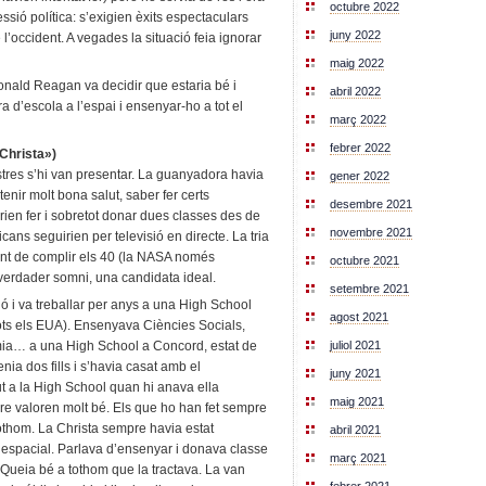
octubre 2022
ssió política: s’exigien èxits espectaculars
juny 2022
 l’occident. A vegades la situació feia ignorar
maig 2022
nald Reagan va decidir que estaria bé i
abril 2022
a d’escola a l’espai i ensenyar-ho a tot el
març 2022
febrer 2022
Christa»)
tres s’hi van presentar. La guanyadora havia
gener 2022
enir molt bona salut, saber fer certs
desembre 2021
rien fer i sobretot donar dues classes des de
novembre 2021
cans seguirien per televisió en directe. La tria
unt de complir els 40 (la NASA només
octubre 2021
verdader somni, una candidata ideal.
setembre 2021
ó i va treballar per anys a una High School
agost 2021
tots els EUA). Ensenyava Ciències Socials,
juliol 2021
omia… a una High School a Concord, estat de
a dos fills i s’havia casat amb el
juny 2021
ut a la High School quan hi anava ella
maig 2021
e valoren molt bé. Els que ho han fet sempre
thom. La Christa sempre havia estat
abril 2021
 espacial. Parlava d’ensenyar i donava classe
març 2021
Queia bé a tothom que la tractava. La van