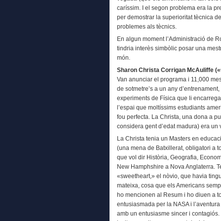
caríssim. I el segon problema era la pre
per demostrar la superioritat tècnica de
problemes als tècnics.
En algun moment l’Administració de Ro
tindria interès simbòlic posar una mestr
món.
Sharon Christa Corrigan McAuliffe («
Van anunciar el programa i 11,000 mes
de sotmetre’s a un any d’entrenament, t
experiments de Física que li encarrega
l’espai que moltíssims estudiants ameri
fou perfecta. La Christa, una dona a p
considera gent d’edat madura) era un 
La Christa tenia un Masters en educaci
(una mena de Batxillerat, obligatori a 
que vol dir Història, Geografia, Econ
New Hamphshire a Nova Anglaterra. Teni
«sweetheart,» el nòvio, que havia ting
mateixa, cosa que els Americans sempr
ho mencionen al Resum i ho diuen a to
entusiasmada per la NASA i l’aventura
amb un entusiasme sincer i contagiós. 