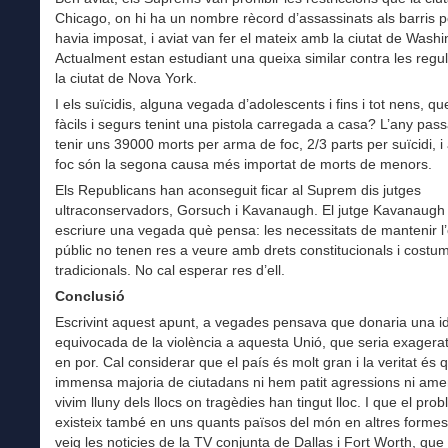
Chicago, on hi ha un nombre rècord d’assassinats als barris 
havia imposat, i aviat van fer el mateix amb la ciutat de Wash
Actualment estan estudiant una queixa similar contra les regu
la ciutat de Nova York.
I els suïcidis, alguna vegada d’adolescents i fins i tot nens, q
fàcils i segurs tenint una pistola carregada a casa? L’any pas
tenir uns 39000 morts per arma de foc, 2/3 parts per suïcidi, 
foc són la segona causa més importat de morts de menors.
Els Republicans han aconseguit ficar al Suprem dis jutges
ultraconservadors, Gorsuch i Kavanaugh. El jutge Kavanaugh 
escriure una vegada què pensa: les necessitats de mantenir l
públic no tenen res a veure amb drets constitucionals i costu
tradicionals. No cal esperar res d’ell.
Conclusió
Escrivint aquest apunt, a vegades pensava que donaria una id
equivocada de la violència a aquesta Unió, que seria exagerat
en por. Cal considerar que el país és molt gran i la veritat és 
immensa majoria de ciutadans ni hem patit agressions ni ame
vivim lluny dels llocs on tragèdies han tingut lloc. I que el pro
existeix també en uns quants països del món en altres formes
veig les noticies de la TV conjunta de Dallas i Fort Worth, que