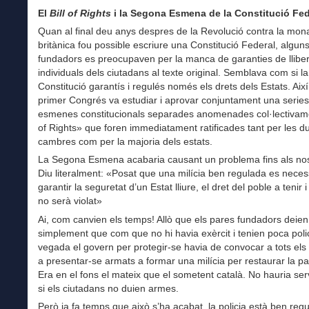
El
Bill of Rights
i la Segona Esmena de la Constitució Fed
Quan al final deu anys despres de la Revolució contra la mon
britànica fou possible escriure una Constitució Federal, algun
fundadors es preocupaven per la manca de garanties de llibert
individuals dels ciutadans al texte original. Semblava com si la
Constitució garantís i regulés només els drets dels Estats. Aix
primer Congrés va estudiar i aprovar conjuntament una serie
esmenes constitucionals separades anomenades col·lectivamen
of Rights» que foren immediatament ratificades tant per les d
cambres com per la majoria dels estats.
La Segona Esmena acabaria causant un problema fins als nos
Diu literalment: «Posat que una milícia ben regulada es neces
garantir la seguretat d’un Estat lliure, el dret del poble a tenir
no serà violat»
Ai, com canvien els temps! Allò que els pares fundadors deien
simplement que com que no hi havia exèrcit i tenien poca poli
vegada el govern per protegir-se havia de convocar a tots els
a presentar-se armats a formar una milícia per restaurar la pau
Era en el fons el mateix que el sometent català. No hauria serv
si els ciutadans no duien armes.
Però ja fa temps que això s’ha acabat, la policia està ben regu