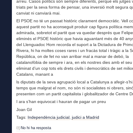
arreu. Casos polítics són sempre diferents, perquè els jutges 
triats per la seva forma de pensar, una inversió molt segura 
canviat ni canviarà mai.
El PSOE no té un passat històric clarament democràtic. Vell c
aquest partit no ha aconseguit produir cap figura política me
admirada, sobretot el partit que va quedar després que Felip
eliminés el PSOE històric que havia aguantant més de 40 any
del Llenguadoc Hom recorda el suport a la Dictadura de Prim
Rivera, hi ha moltes coses rares i un fracàs total i tràgic a la
República, on de fet no van arribar mal a manar de debò, la
catalanofòbia de sempre i ara, en els nostres dies amb el se
eliminat d’un cop tots els drets civils i democràtics de set mili
Catalans, manant a
ls diputats de la seva agrupació local a Catalunya a afegir-s’hi
temps que malgrat el nom, no són ni socialistes ni obrers, sin
presenten com un partit capitalista i globalitzador de Centre D
I ara s’han equivocat i hauran de pagar un preu
Joan Gil
Tags:
Independència judicial
,
judici a Madrid
No hi ha resposta