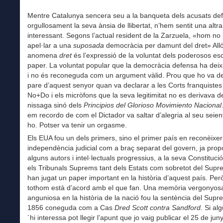
Mentre Catalunya sencera seu a la banqueta dels acusats de
orgullosament la seva ànsia de llibertat, n’hem sentit una altr
interessant. Segons l’actual resident de la Zarzuela, «hom no 
apel·lar a una
suposada
democràcia per damunt del dret» Allò
anomena
dret
és l’expressió de la voluntat dels poderosos esc
paper. La voluntat popular que la democràcia defensa ha deixat
i no és reconeguda com un argument vàlid. Prou que ho va d
pare d’aquest senyor quan va declarar a les Corts franquistes
No+Do i els micròfons que la seva legitimitat no es derivava d
nissaga sinó dels
Principios del Glorioso Movimiento Nacional
em recordo de com el Dictador va saltar d’alegria al seu seient
ho. Potser va tenir un orgasme.
Els EUA fou un dels primers, sino el primer país en reconèixer
independència judicial com a braç separat del govern, ja pro
alguns autors i intel·lectuals progressius, a la seva Constitució
els Tribunals Suprems tant dels Estats com sobretot del Sup
han jugat un paper important en la història d’aquest país. Per
tothom està d’acord amb el que fan. Una memòria vergonyosa
anguniosa en la història de la nació fou la sentència del Sup
1856 coneguda com a Cas
Dred Scott contra Sandford.
Si alg
´hi interessa pot llegir l’apunt que jo vaig publicar el 25 de ju