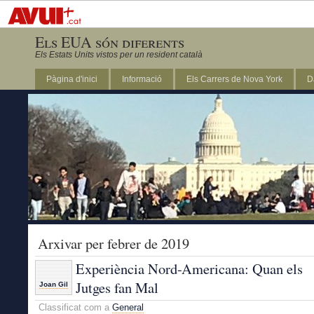
Els EUA són diferents
Els Estats Units vistos per un resident català
Pàgina d'inici
Informació
Els Carrers de Nova York
D
DC
Arxivar per febrer de 2019
Experiència Nord-Americana: Quan els
Jutges fan Mal
Joan Gil
Classificat com a
General