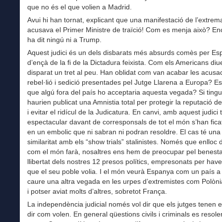
que no és el que volien a Madrid.
Avui hi han tornat, explicant que una manifestació de l’extrem
acusava el Primer Ministre de traïció! Com es menja això? Enc
ha dit ningú ni a Trump.
Aquest judici és un dels disbarats més absurds comès per E
d’ençà de la fi de la Dictadura feixista. Com els Americans diu
disparat un tret al peu. Han oblidat com van acabar les acusa
rebel·lió i sedició presentades pel Jutge Llarena a Europa? E
que algú fora del país ho acceptaria aquesta vegada? Si ting
haurien publicat una Amnistia total per protegir la reputació de
i evitar el ridícul de la Judicatura. En canvi, amb aquest judici 
espectacular davant de corresponsals de tot el món s’han ficat
en un embolic que ni sabran ni podran resoldre. El cas té una
similaritat amb els “show trials” stalinistes. Només que enlloc d
com el món farà, nosaltres ens hem de preocupar pel benestar
llibertat dels nostres 12 presos polítics, empresonats per haver
que el seu poble volia. I el món veurà Espanya com un país a
caure una altra vegada en les urpes d’extremistes com Polòni
i potser aviat molts d’altres, sobretot França.
La independència judicial només vol dir que els jutges tenen 
dir com volen. En general qüestions civils i criminals es resole