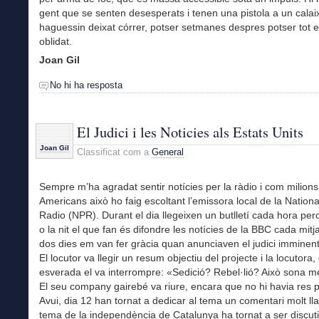
gent que se senten desesperats i tenen una pistola a un calaix
haguessin deixat córrer, potser setmanes despres potser tot e
oblidat.
Joan Gil
No hi ha resposta
El Judici i les Noticies als Estats Units
Joan Gil
Classificat com a
General
Sempre m’ha agradat sentir notícies per la ràdio i com milion
Americans això ho faig escoltant l’emissora local de la Nationa
Radio (NPR). Durant el dia llegeixen un butlletí cada hora per
o la nit el que fan és difondre les notícies de la BBC cada mitj
dos dies em van fer gràcia quan anunciaven el judici imminen
El locutor va llegir un resum objectiu del projecte i la locutora,
esverada el va interrompre: «Sedició? Rebel·lió? Això sona m
El seu company gairebé va riure, encara que no hi havia res p
Avui, dia 12 han tornat a dedicar al tema un comentari molt lla
tema de la independència de Catalunya ha tornat a ser discuti