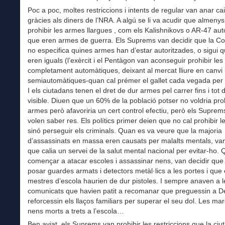
Poc a poc, moltes restriccions i intents de regular van anar ca
gràcies als diners de l’NRA. A algú se li va acudir que almenys
prohibir les armes llargues , com els Kalishnikovs o AR-47 aut
que eren armes de guerra. Els Suprems van decidir que la Con
no especifica quines armes han d’estar autoritzades, o sigui q
eren iguals (l’exèrcit i el Pentàgon van aconseguir prohibir le
completament automàtiques, deixant al mercat lliure en canvi 
semiautomàtiques-quan cal prémer el gallet cada vegada per 
I els ciutadans tenen el dret de dur armes pel carrer fins i tot
visible. Diuen que un 60% de la població potser no voldria proh
armes però afavoriria un cert control efectiu, però els Suprem
volen saber res. Els polítics primer deien que no cal prohibir 
sinó perseguir els criminals. Quan es va veure que la majoria
d’assassinats en massa eren causats per malalts mentals, van
que calia un servei de la salut mental nacional per evitar-ho.
començar a atacar escoles i assassinar nens, van decidir que 
posar guardes armats i detectors metàl·lics a les portes i que 
mestres d’escola haurien de dur pistoles. I sempre anaven a l
comunicats que havien patit a recomanar que preguessin a D
reforcessin els llaços familiars per superar el seu dol. Les ma
nens morts a trets a l’escola…
Ben aviat, els Suprems van prohibir les restriccions que la ciu