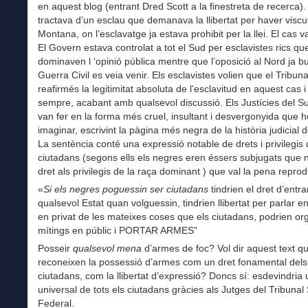
en aquest blog (entrant Dred Scott a la finestreta de recerca).
tractava d’un esclau que demanava la llibertat per haver viscu
Montana, on l’esclavatge ja estava prohibit per la llei. El cas va
El Govern estava controlat a tot el Sud per esclavistes rics qu
dominaven l ‘opinió pública mentre que l’oposició al Nord ja bull
Guerra Civil es veia venir. Els esclavistes volien que el Tribuna
reafirmés la legitimitat absoluta de l’esclavitud en aquest cas i
sempre, acabant amb qualsevol discussió. Els Justícies del 
van fer en la forma més cruel, insultant i desvergonyida que 
imaginar, escrivint la pàgina més negra de la història judicial 
La sentència conté una expressió notable de drets i privilegis 
ciutadans (segons ells els negres eren éssers subjugats que 
dret als privilegis de la raça dominant
) que val la pena reprod
«
Si els negres poguessin ser ciutadans
tindrien el dret d’entra
qualsevol Estat quan volguessin, tindrien llibertat per parlar en
en privat de les mateixes coses que els ciutadans, podrien or
mítings en públic i PORTAR ARMES”
Posseir
qualsevol mena
d’armes de foc? Vol dir aquest text q
reconeixen la possessió d’armes com un dret fonamental dels
ciutadans, com la llibertat d’expressió? Doncs sí: esdevindria 
universal de tots els ciutadans gràcies als Jutges del Tribuna
Federal.