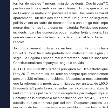
territori de més de 7 milions i mig de residents. Què hi veig?
per tres un tiroteig amb o sense víctimes. Un boig que acabav
de l’exèrcit va matar cinc policies a Dallas. Dos veïns es baral
aparcament, i un dels dos mor a trets. Un guarda de seguretat
policia veient un lladre de mercaderies a una botiga molt impor
moren dos homes i una dona es malferida. Policies que resp
incidents i baralles domèstics poden acabar ferits o morts. I se
que els nens a l’escola han de practicar què cal fer si hi ha un 
l’escola.
Jo i probablement molts altres, en tenim prou. Però no hi ha re
Ho vol la Constitució interpretada molt malament per algun jut
segle. La Segona Esmena mal interpretada, com els sospitos
Constitucionalistes espanyols, segueix en vida.
AFEGIT 08/03/2019:
Els diaris publiquen avui les estadístique
l’any 2017. Valorant-les, cal tenir en compte que probablemen
som uns 330 milions de residents. L’estadística mes esfereïdo
que fa referència a morts auto-infligides, per un total de 150,
D’aquests 2/3 parts foren causades per alcoholisme o abús d
tant comprades pel carrer com receptades per metges imprud
Fentanyl es la substancia mes destacada. Ara be: 47,173 mor
suïcidis, que es la tercera part del total. D’aquests suïcidis, la
per arma de foc, que es massa accessible sota un impuls. Hi 