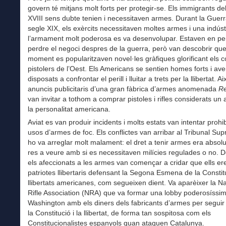
govern té mitjans molt forts per protegir-se. Els immigrants de
XVIII sens dubte tenien i necessitaven armes. Durant la Guerra
segle XIX, els exèrcits necessitaven moltes armes i una indúst
l’armament molt poderosa es va desenvolupar. Estaven en per
perdre el negoci despres de la guerra, però van descobrir que
moment es popularitzaven novel·les gràfiques glorificant els 
pistolers de l’Oest. Els Americans se sentien homes forts i ave
disposats a confrontar el perill i lluitar a trets per la llibertat. Ai
anuncis publicitaris d’una gran fàbrica d’armes anomenada
R
van invitar a tothom a comprar pistoles i rifles considerats un 
la personalitat americana.
Aviat es van produir incidents i molts estats van intentar prohib
usos d’armes de foc. Els conflictes van arribar al Tribunal Su
ho va arreglar molt malament: el dret a tenir armes era absolut
res a veure amb si es necessitaven milícies regulades o no. D
els afeccionats a les armes van començar a cridar que ells er
patriotes llibertaris defensant la Segona Esmena de la Constitu
llibertats americanes, com segueixen dient. Va aparèixer la Na
Rifle Association (NRA) que va formar una lobby poderosíssi
Washington amb els diners dels fabricants d’armes per seguir 
la Constitució i la llibertat, de forma tan sospitosa com els
Constitucionalistes espanyols quan ataquen Catalunya.