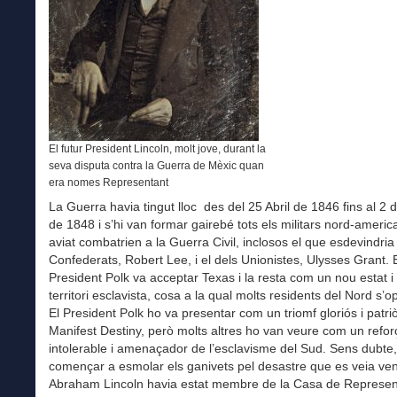
El futur President Lincoln, molt jove, durant la
seva disputa contra la Guerra de Mèxic quan
era nomes Representant
La Guerra havia tingut lloc des del 25 Abril de 1846 fins al 2 
de 1848 i s’hi van formar gairebé tots els militars nord-ameri
aviat combatrien a la Guerra Civil, inclosos el que esdevindria
Confederats, Robert Lee, i el dels Unionistes, Ulysses Grant. 
President Polk va acceptar Texas i la resta com un nou estat 
territori esclavista, cosa a la qual molts residents del Nord s’
El President Polk ho va presentar com un triomf gloriós i patriò
Manifest Destiny, però molts altres ho van veure com un refor
intolerable i amenaçador de l’esclavisme del Sud. Sens dubte,
començar a esmolar els ganivets pel desastre que es veia ven
Abraham Lincoln havia estat membre de la Casa de Represen