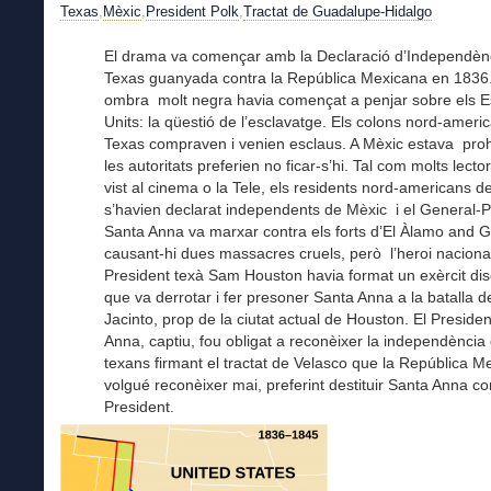
Texas
,
Mèxic
,
President Polk
,
Tractat de Guadalupe-Hidalgo
El drama va començar amb la Declaració d’Independèn
Texas guanyada contra la República Mexicana en 1836
ombra molt negra havia començat a penjar sobre els E
Units: la qüestió de l’esclavatge. Els colons nord-ameri
Texas compraven i venien esclaus. A Mèxic estava prohi
les autoritats preferien no ficar-s’hi. Tal com molts lect
vist al cinema o la Tele, els residents nord-americans d
s’havien declarat independents de Mèxic i el General-P
Santa Anna va marxar contra els forts d’El Àlamo and G
causant-hi dues massacres cruels, però l’heroi nacional 
President texà Sam Houston havia format un exèrcit disc
que va derrotar i fer presoner Santa Anna a la batalla d
Jacinto, prop de la ciutat actual de Houston. El Preside
Anna, captiu, fou obligat a reconèixer la independència 
texans firmant el tractat de Velasco que la República M
volgué reconèixer mai, preferint destituir Santa Anna c
President.