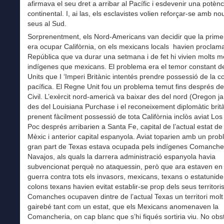
afirmava el seu dret a arribar al Pacífic i esdevenir una potènc
continental. I, ai las, els esclavistes volien reforçar-se amb nou
seus al Sud.
Sorprenentment, els Nord-Americans van decidir que la primera
era ocupar Califòrnia, on els mexicans locals havien proclam
República que va durar una setmana i de fet hi vivien molts 
indígenes que mexicans. El problema era el temor constant de
Units que I ‘Imperi Britànic intentés prendre possessió de la c
pacífica. El Regne Unit fou un problema temut fins després de
Civil. L’exèrcit nord-americà va baixar des del nord (Oregon j
des del Louisiana Purchase i el reconeixement diplomàtic brità
prenent fàcilment possessió de tota Califòrnia inclòs aviat Los
Poc després arribarien a Santa Fe, capital de l’actual estat d
Mèxic i anterior capital espanyola. Aviat toparien amb un pro
gran part de Texas estava ocupada pels indígenes Comanches
Navajos, als quals la darrera administració espanyola havia
subvencionat perquè no ataquessin, però que ara estaven en
guerra contra tots els invasors, mexicans, texans o estatunide
colons texans havien evitat establir-se prop dels seus territoris
Comanches ocupaven dintre de l’actual Texas un territori molt
gairebé tant com un estat, que els Mexicans anomenaven la
Comancheria, on cap blanc que s’hi fiqués sortiria viu. No obs