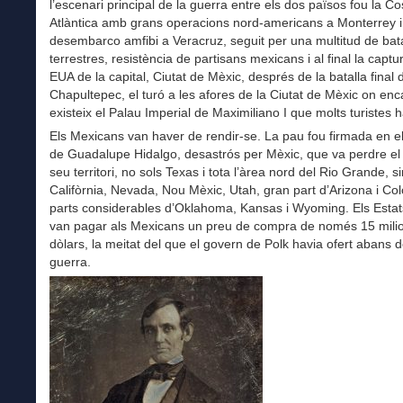
l’escenari principal de la guerra entre els dos països fou la Co
Atlàntica amb grans operacions nord-americans a Monterrey i
desembarco amfibi a Veracruz, seguit per una multitud de bat
terrestres, resistència de partisans mexicans i al final la captu
EUA de la capital, Ciutat de Mèxic, després de la batalla final 
Chapultepec, el turó a les afores de la Ciutat de Mèxic on enc
existeix el Palau Imperial de Maximiliano I que molts turistes ha
Els Mexicans van haver de rendir-se. La pau fou firmada en el
de Guadalupe Hidalgo, desastrós per Mèxic, que va perdre el
seu territori, no sols Texas i tota l’àrea nord del Rio Grande, 
Califòrnia, Nevada, Nou Mèxic, Utah, gran part d’Arizona i Col
parts considerables d’Oklahoma, Kansas i Wyoming. Els Estat
van pagar als Mexicans un preu de compra de només 15 mili
dòlars, la meitat del que el govern de Polk havia ofert abans d
guerra.