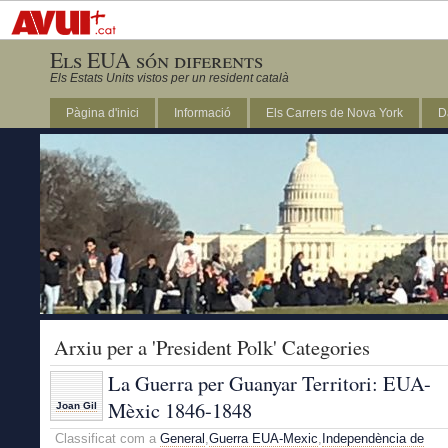
Els EUA són diferents
Els Estats Units vistos per un resident català
Pàgina d'inici
Informació
Els Carrers de Nova York
D
DC
Arxiu per a 'President Polk' Categories
La Guerra per Guanyar Territori: EUA-
Mèxic 1846-1848
Joan Gil
Classificat com a
General
,
Guerra EUA-Mexic
,
Independència de