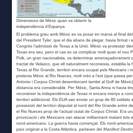
Dimensions de Mèxic quan va obtenir la
independència d’Espanya
El problema greu amb Mèxic es va posar en marxa al final de
del President Tyler, que el dia abans de plegar, havia firmat i e
Congrés l’admissió de Texas a la Unió. Mèxic va protestar die
Texas era seu, pero el cas es va complicar molt quan el nou P
Polk, un gran nacionalista, va determinar amenaçadorament q
tractat de Velasco, que ell naturalment reconeixia, establia la 
Texas al Rio Grande, territori encara ocupat pels Mexicans i 
pretenia Mèxic al Rio Nueces, molt més a l’est (que passa pe
Antonio i Corpus Christi desembocant també al Golf de Mèxic)
distancia era considerable. Per Mèxic, Santa Anna ni havia tin
reconèixer la independència de Texas ni encara menys a conce
territori addicional. Els EUA van enviar un grup de 80 soldats 
possessió del territori disputat al nord del Rio Grande entre de
el Rio Nueces prop de l’actual ciutat de Corpus Christi. Era un
provocació i els Mexicans van atacar militarment matant tots e
nord-americans. La guerra havia començat. Els nord-america
país originat a la Costa Atlàntica, parlaven del
Manifest Desti