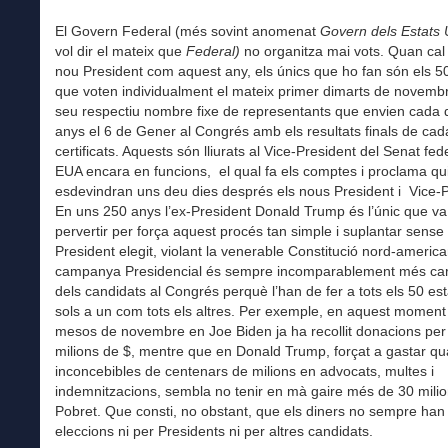
El Govern Federal (més sovint anomenat
Govern dels Estats 
vol dir el mateix que
Federal)
no organitza mai vots. Quan cal 
nou President com aquest any, els únics que ho fan són els 50
que voten individualment el mateix primer dimarts de novembre
seu respectiu nombre fixe de representants que envien cada 
anys el 6 de Gener al Congrés amb els resultats finals de cad
certificats. Aquests són lliurats al Vice-President del Senat fede
EUA encara en funcions, el qual fa els comptes i proclama qu
esdevindran uns deu dies després els nous President i Vice-P
En uns 250 anys l’ex-President Donald Trump és l’únic que va 
pervertir per força aquest procés tan simple i suplantar sense 
President elegit, violant la venerable Constitució nord-americ
campanya Presidencial és sempre incomparablement més car
dels candidats al Congrés perquè l’han de fer a tots els 50 est
sols a un com tots els altres. Per exemple, en aquest moment
mesos de novembre en Joe Biden ja ha recollit donacions per
milions de $, mentre que en Donald Trump, forçat a gastar qua
inconcebibles de centenars de milions en advocats, multes i
indemnitzacions, sembla no tenir en mà gaire més de 30 milio
Pobret. Que consti, no obstant, que els diners no sempre han
eleccions ni per Presidents ni per altres candidats.