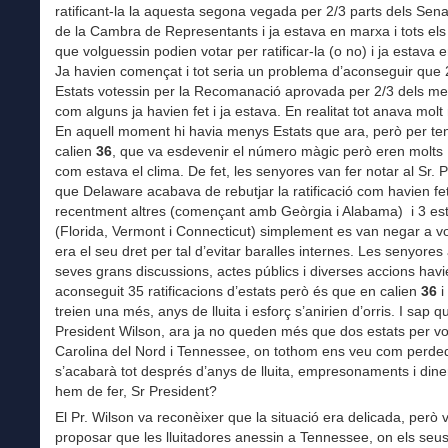
ratificant-la la aquesta segona vegada per 2/3 parts dels Sena
de la Cambra de Representants i ja estava en marxa i tots els
que volguessin podien votar per ratificar-la (o no) i ja estava 
Ja havien començat i tot seria un problema d’aconseguir que 
Estats votessin per la Recomanació aprovada per 2/3 dels m
com alguns ja havien fet i ja estava. En realitat tot anava mol
En aquell moment hi havia menys Estats que ara, però per ten
calien
36
, que va esdevenir el número màgic però eren molts E
com estava el clima. De fet, les senyores van fer notar al Sr. 
que Delaware acabava de rebutjar la ratificació com havien fe
recentment altres (començant amb Geòrgia i Alabama) i 3 es
(Florida, Vermont i Connecticut) simplement es van negar a v
era el seu dret per tal d’evitar baralles internes. Les senyores
seves grans discussions, actes públics i diverses accions hav
aconseguit 35 ratificacions d’estats però és que en calien
36
i
treien una més, anys de lluita i esforç s’anirien d’orris. I sap q
President Wilson, ara ja no queden més que dos estats per vo
Carolina del Nord i Tennessee, on tothom ens veu com perdedo
s’acabarà tot després d’anys de lluita, empresonaments i din
hem de fer, Sr President?
El Pr. Wilson va reconèixer que la situació era delicada, però 
proposar que les lluitadores anessin a Tennessee, on els seu