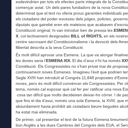
esdevindrien per tots els efectes parts integrals de la Constit
començar aviat. Un dels pares fundadors de la nova Constituc
determinat que el text no oferia prous garanties individuals pe
els ciutadans del poder excessiu dels jutges, policies, governs
diputats que gairebé eren els mateixos que acabaven d’escriu
Constitució original, hi van introduir ben de pressa les
ESMEN
X
, col·lectivament designades
BILL of RIGHTS,
en els nostres
centre sacrosant del Constitucionalisme i la devoció dels Amer
llibertat descrita a la seva Constitució.
És molt difícil aprovar una Esmena. La que va atorgar finalmen
les dones seria l’
ESMENA XIX.
El dia d’avui n’hi ha només
XXV
Constitució. Els Congressistes no s’han privat mai de proposa
contínuament noves Esmenes. Imagineu l’èxit que podrien ten
Segle XVIII han introduït al Congrés 11,848 propostes d’Esm
noves, pero és molt difícil convèncer els Congressistes. Per cl
tema, només cal exposar què cal fer per ratificar una nova E
cosa tan difícil que molts decideixen deixar-ho córrer. I de pas
que fins el dia d’avui, només una sola Esmena, la XVIII, que m
absurdament havia prohibit als ciutadans beure begudes alco
ha estat mai eliminada.
De primer, cal presentar el text de la futura Esmena breument 
bon Anglès a les dues Cambres del Congrés dels EUA, el Sena