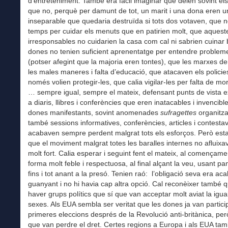
d’entreteniment. També era fàcil imaginar què deien sovint el
que no, perquè per damunt de tot, un marit i una dona eren u
inseparable que quedaria destruïda si tots dos votaven, que n
temps per cuidar els menuts que en patirien molt, que aques
irresponsables no cuidarien la casa com cal ni sabrien cuinar 
dones no tenien suficient aprenentatge per entendre probleme
(potser afegint que la majoria eren tontes), que les marxes 
les males maneres i falta d’educació, que atacaven els polici
només volien protegir-les, que calia vigilar-les per falta de mo
… sempre igual, sempre el mateix, defensant punts de vista 
a diaris, llibres i conferències que eren inatacables i invencibl
dones manifestants, sovint anomenades
sufragettes
organitz
també sessions informatives, conferències, articles i contesta
acabaven sempre perdent malgrat tots els esforços. Però esta
que el moviment malgrat totes les baralles internes no afluixav
molt fort. Calia esperar i seguint fent el mateix, al començame
forma molt feble i respectuosa, al final alçant la veu, usant pa
fins i tot anant a la presó. Tenien raó: l’obligació seva era ac
guanyant i no hi havia cap altra opció. Cal reconèixer també q
haver grups polítics que sí que van acceptar molt aviat la igual
sexes. Als EUA sembla ser veritat que les dones ja van partici
primeres eleccions després de la Revolució anti-britànica, pe
que van perdre el dret. Certes regions a Europa i als EUA ta