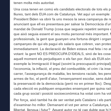
tenen molta més autoritat.
Una cosa tenen en comú els candidats electorals de tots els 
lliures, tant dels EUA com de Catalunya. Vet aquí un exemple:
President Biden va obrir fa uns mesos la seva campanya de r
anunciant que ell es presentava per salvar la Democràcia d’u
mandat de Donald Trump (cosa que segueix repetint sempre q
que això seguia essent el seu motiu personal més important. 
professionals, la gent que guanyen una fortuna dirigint i organ
campanyes de qui els pagui els salaris que cobren, van protes
immediatament. La declaració de Biden estava mal feta i no a
votant: la gent NO ES PREOCUPA D’IDEALS, sinó de les cose
aquell moment els perjudiquen o els fan por. Això als EUA són
exemple la Immigració il·legal (sovint la preocupació principal)
l’economia, la inflació, el preu del combustible, el crim i la ins
carrer, l’assegurança de malaltia, les tensions racials, les pens
armes de foc, el perill d’atur, l’ensenyament escolar, sens du
la preservació de la democràcia (però no en primer lloc). Des
cada elecció es publiquen enquestes ensenyant per quina raó
cada grup social i posició socioeconòmica ha votat com ha vot
Per força, això també ha de ser veritat pels Catalans i els part
d’examinar-ho millor. Demanant el vot per amor a Catalunya, 
llibertat, llengua i futur? Aquest autor no té cap dubte que hi