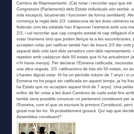
Cambra de Representants. (Cal notar i recordar aquí que els
Congressos (Parlaments) dels Estats individuals són també,
sola excepció, bicamerals i funcionen de forma semblant). Al
comença la regla dels 2/3: cadascuna de les dues càmeres ta
federals com les estatals han d’aprovar l’esmena amb una ma
2/3, i cal recordar que cap congrés estatal té cap obligació d’
votar l’esmena sinó que poden llençar-la a les escombraries, 
accepten votar per ratificar també han de treure 2/3 der vots p
separat dels vots tant dels senadors com dels representants. 
repeteix amb cadascun dels 50 estats que hi ha actualment (
n’hi havia menys). Per declarar l’Esmena ratificada, necessit
una altra vegada 2/3 ratificacions de tots els 50 estats, no so
s’havien dignat votar. Hi ha un període màxim de 7 anys i si u
Esmena no ha pogut ser ratificada en aquest temps, ja ha frac
ha Estats que no accepten aquest límit de 7 anys). Una petita
enlloc de fer votar a les dues Cambres de cada estat fins arrib
també seria possible convocar un parlament constituent per a
l’Esmena, com el que va escriure la primera Constitució, però
gosat mai fer-ho. Ni probablement gosarà. Qui sap què decidir
Assemblea constituent?