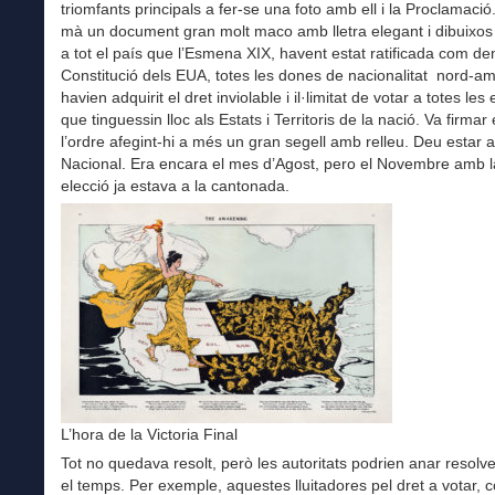
triomfants principals a fer-se una foto amb ell i la Proclamació
mà un document gran molt maco amb lletra elegant i dibuixos
a tot el país que l’Esmena XIX, havent estat ratificada com d
Constitució dels EUA, totes les dones de nacionalitat nord-a
havien adquirit el dret inviolable i il·limitat de votar a totes les
que tinguessin lloc als Estats i Territoris de la nació. Va firmar
l’ordre afegint-hi a més un gran segell amb relleu. Deu estar a 
Nacional. Era encara el mes d’Agost, pero el Novembre amb l
elecció ja estava a la cantonada.
L’hora de la Victoria Final
Tot no quedava resolt, però les autoritats podrien anar resolv
el temps. Per exemple, aquestes lluitadores pel dret a votar, 