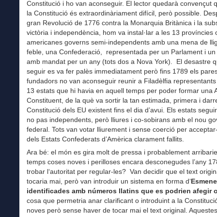
Constitució i ho van aconseguir. El lector quedarà convençut 
la Constitució és extraordinàriament difícil, però possible. Des
gran Revolució de 1776 contra la Monarquia Britànica i la su
victòria i independència, hom va instal·lar a les 13 províncies 
americanes governs semi-independents amb una mena de lli
feble, una Confederació, representada per un Parlament i un
amb mandat per un any (tots dos a Nova York). El desastre 
seguir es va fer palès immediatament però fins 1789 els pare
fundadors no van aconseguir reunir a Filadèlfia representants 
13 estats que hi havia en aquell temps per poder formar una
Constituent, de la què va sortir la tan estimada, primera i darr
Constitució dels EU existent fins el dia d’avui. Els estats segui
no pas independents, però lliures i co-sobirans amb el nou g
federal. Tots van votar lliurement i sense coerció per acceptar
dels Estats Confederats d’Amèrica clarament fallits.
Ara bé: el món es gira molt de pressa i probablement arribari
temps coses noves i perilloses encara desconegudes l’any 1
trobar l‘autoritat per regular-les? Van decidir que el text origi
tocaria mai, però van introduir un sistema en forma d‘
Esmene
identificades amb números llatins que es podrien afegir o
cosa que permetria anar clarificant o introduint a la Constituc
noves però sense haver de tocar mai el text original. Aquest