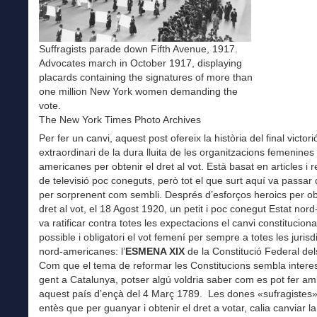
Suffragists parade down Fifth Avenue, 1917.
Advocates march in October 1917, displaying
placards containing the signatures of more than
one million New York women demanding the
vote.
The New York Times Photo Archives
Per fer un canvi, aquest post ofereix la història del final victor
extraordinari de la dura lluita de les organitzacions femenines
americanes per obtenir el dret al vot. Està basat en articles i 
de televisió poc coneguts, però tot el que surt aquí va passar
per sorprenent com sembli. Després d’esforços heroics per obt
dret al vot, el 18 Agost 1920, un petit i poc conegut Estat nor
va ratificar contra totes les expectacions el canvi constituciona
possible i obligatori el vot femení per sempre a totes les jurisd
nord-americanes: l’
ESMENA XIX
de la Constitució Federal de
Com que el tema de reformar les Constitucions sembla intere
gent a Catalunya, potser algú voldria saber com es pot fer am
aquest país d’ençà del 4 Març 1789. Les dones «sufragistes
entès que per guanyar i obtenir el dret a votar, calia canviar la