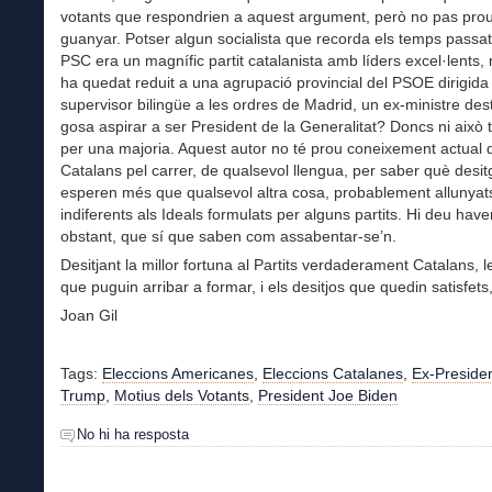
votants que respondrien a aquest argument, però no pas pro
guanyar. Potser algun socialista que recorda els temps passa
PSC era un magnífic partit catalanista amb líders excel·lents,
ha quedat reduit a una agrupació provincial del PSOE dirigida
supervisor bilingüe a les ordres de Madrid, un ex-ministre dest
gosa aspirar a ser President de la Generalitat? Doncs ni això
per una majoria. Aquest autor no té prou coneixement actual 
Catalans pel carrer, de qualsevol llengua, per saber què desi
esperen més que qualsevol altra cosa, probablement allunyats
indiferents als Ideals formulats per alguns partits. Hi deu have
obstant, que sí que saben com assabentar-se’n.
Desitjant la millor fortuna al Partits verdaderament Catalans, l
que puguin arribar a formar, i els desitjos que quedin satisfets
Joan Gil
Tags:
Eleccions Americanes
,
Eleccions Catalanes
,
Ex-Preside
Trump
,
Motius dels Votants
,
President Joe Biden
No hi ha resposta