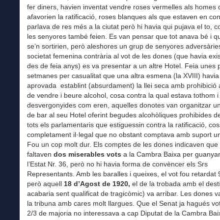
fer diners, havien inventat vendre roses vermelles als homes
afavorien la ratificació, roses blanques als que estaven en co
parlava de res més a la ciutat però hi havia qui pujava el to, 
les senyores també feien. Es van pensar que tot anava bé i q
se’n sortirien, però aleshores un grup de senyores adversàrie
societat femenina contrària al vot de les dones (que havia exi
des de feia anys) es va presentar a un altre Hotel. Feia unes
setmanes per casualitat que una altra esmena (la XVIII) havia
aprovada establint (absurdament) la llei seca amb prohibició 
de vendre i beure alcohol, cosa contra la qual estava tothom i
desvergonyides com eren, aquelles donotes van organitzar 
de bar al seu Hotel oferint begudes alcohòliques prohibides d
tots els parlamentaris que estiguessin contra la ratificació, co
completament il·legal que no obstant comptava amb suport un
Fou un cop molt dur. Els comptes de les dones indicaven que
faltaven
dos miserables vots
a la Cambra Baixa per guanyar
l’Estat Nr. 36, però no hi havia forma de convèncer els Srs
Representants. Amb les baralles i queixes, el vot fou retardat 
però aquell
18 d’Agost de 1920,
el de la trobada amb el dest
acabaria sent qualificat de tragicòmic) va arribar. Les dones 
la tribuna amb cares molt llargues. Que el Senat ja hagués vo
2/3 de majoria no interessava a cap Diputat de la Cambra Bai