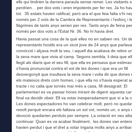
ells qui tindrien la darrera paraula sense remei. Les visitants
perdrien… per dos vots i eren impotents per fer res. Ja ho ha
tot. 35 estats havien ratificat, però ara el que feia falta s’hi n
només per 2 vots de la Cambra de Representants i l’esforç i l
llàgrimes de tants anys serien per res. Tants anys de feina pe
només per dos vots a l’Estat Nr. 36. No hi havia dret.
Havia passat una cosa de la què elles no en sabien res. Un d
representants hostils era un xicot jove de 24 anys que parlav
convicció i alçava molt la veu, i aquell dia acabava de rebre u
la seva mare que vivia al camp. Segons sembla, li deia que ell
llegit als diaris que el seu fill, que ella es pensava que estima
s’havia pronunciat contra el vot de les dones i que era un fill
desvergonyit que insultava la seva mare i volia dir que dones 
els mateixos drets com homes, i que ella no s’havia esperat a
tracte i no calia que tornés mai més a casa, fill desagraït. El
parlamentari es va passar hores mirant de digerir aquesta cart
final va decidir obeir. Ell va votar inesperadament que sí a la ra
Les dones espectadores ho van celebrar molt, però no queda
resolt perquè encara els faltava un sol vot, només un, o anys d
devoció quedarien perduts per sempre. La votació en veu alta
continuar. Quan es va acabar finalment, les dones van enten
havien perdut i que el dret a votar trigaria molts anys a arribar