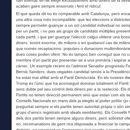
han intentat fer-se elegir exclusivament amb diners de la seva
acaben gaire sempre ensorrats i fent el ridícul.
El que queda dit no és comparable amb Catalunya, però enca
una altra cosa més incompatible: que les eleccions a districtes
sempre permetin guanyar a un sol candidat individual no semp
per un partit, i no pas als grups de candidats múltiples presen
cada partit, i que per guanyar l’elecció calgui obtenir una bos
diners sovint enorme, de milions o en qualsevol cas de milers
que només recaptacions populars o donacions multimilionàrie
dues coses poden oferir. No és tampoc ben conegut que no ca
membre d’un partit per presentar-se a una primària i aspirar 
càrrec. Un exemple recent és l’admirat Senador progressiu F
Bernie Sanders, dues vegades candidat seriós a la Presidènc
ha estat mai afiliat amb el Partit Demòcrata. En els nostres d
Trump és l’únic que ha aconseguit dominar totalment el Partit
sens dubte pel seu control dels diners per a la reelecció. Els 
Partits no tenen direcció permanent sinó que estan com els s
Consells Nacionals en mans dels ja elegits al poder polític (jo
preguntat sempre si els partits tenen autoritat pròpia o són s
grups d’amics registrats amb ideals semblants). Els Consells 
dels dos partits tenen sempre alguns diners, però sobretot ofe
no, recomanations de gent rica disposada a financiar la cam
districte, no rarament en l’esperança mai escrita o promesa 