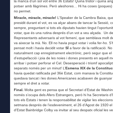
la manca d’un sol vot entre 36 Estats! Quina tristor i quina an
potser amb llàgrimes. Però aleshores… Hi ha coses (poques) 
no permet.
Miracle, miracle, miracle!
L’Speaker de la Cambra Baixa, qu
presidit durant el vot, es va alçar abans de tancar la Sessió, 
sempre, preguntant si tots els diputats havien tingut l’oportuni
votar, que és una rutina després d’un vot a veu alçada. Un de
Representants adversaris al vot femení, que semblava molt de
va aixecar la mà. No. Ell no havia pogut votar i volia fer-ho. S
pensat molt i havia decidit votar
SÍ
a favor de la ratificació. No
naturalment cap enregistrament electrònic, però segur que el c
d’estupefacció i joia de les noies i dones presents en aquell 
arribar i potser perforar el Cel. Desesperació i triomf apocalípt
separats només per un minut! L’
Esmena XIX de la Constituci
havia quedat ratificada pel 36è Estat, com manava la Constituc
quedava tancat i les dones Americanes acabaven de guanyar
sempre el dret a votar.
Final.
Molta gent es pensa que el Secretari d’Estat de Washi
només s’ocupa dels Afers Estrangers, però hi ha Secretaris d’
tots els Estats i tenen la responsabilitat de vigilar les eleccion
setmana després de l’esdeveniment, el 26 d’Agost de 1920 el 
d’Estat Bainbridge Colby va invitar al seu despatx oficial les 