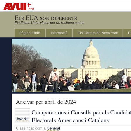
Els EUA són diferents
Els Estats Units vistos per un resident català
Pàgina d'inici
Informació
Els Carrers de Nova York
D
DC
Arxivar per abril de 2024
Comparacions i Consells per als Candida
Electorals Americans i Catalans
Joan Gil
Classificat com a
General