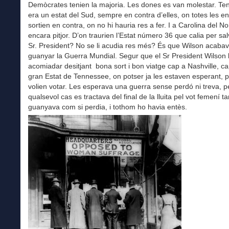
Demòcrates tenien la majoria. Les dones es van molestar. T
era un estat del Sud, sempre en contra d’elles, on totes les e
sortien en contra, on no hi hauria res a fer. I a Carolina del No
encara pitjor. D’on traurien l’Estat número 36 que calia per sal
Sr. President? No se li acudia res més? És que Wilson acaba
guanyar la Guerra Mundial. Segur que el Sr President Wilson 
acomiadar desitjant bona sort i bon viatge cap a Nashville, cap
gran Estat de Tennessee, on potser ja les estaven esperant, 
volien votar. Les esperava una guerra sense perdó ni treva, 
qualsevol cas es tractava del final de la lluita pel vot femení ta
guanyava com si perdia, i tothom ho havia entès.