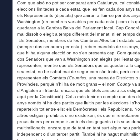
Com que això no pot ser comparat amb Catalunya, cal conside
eleccions limitades a cada estat, que es fan cada dos anys tan
els Representants (diputats) que aniran a lluir-se per dos any
Washington (en nombres variables per cada estat) com els q
quedaran a la Cambra Baixa del Parlament local. Cap Congré
mai dissolt o elegit a temps different del manat, ni en temps d
Els Senadors, membres de les Cambres Altes tant estatals c
(sempre dos senadors per estat) reben mandats de sis anys, 
que hi ha alguna elecció on no s’en presenta cap. Com queda d
dos Senadors que van a Washington són elegits per l’estat qu
representen, mentre que els Senadors que es queden a la cap
seu estat, no he sabut mai de segur com són triats, però crec
representen els Comtats (
Counties
, una mena de Districtes o 
Províncies, perquè n’hi ha de molt grans – el nom
County
va s
d’Anglaterra i Irlanda, encara que els títols aristocràtics estigu
aquí per la Constitució). Cal a més tenir en compte que des d
anys només hi ha dos partits que lluitin per les eleccions i s’ho
reparteixin tot entre ells: els Demòcrates i els Republicans. N
altres estiguin prohibitis o no existeixen, és que ni remotamen
prous diners per competir amb els dos gegants i els seus don
multimilionaris, encara que de tant en tant surt algun nou par
independent o d’un tercer partit. També hi ha hagut multimilio