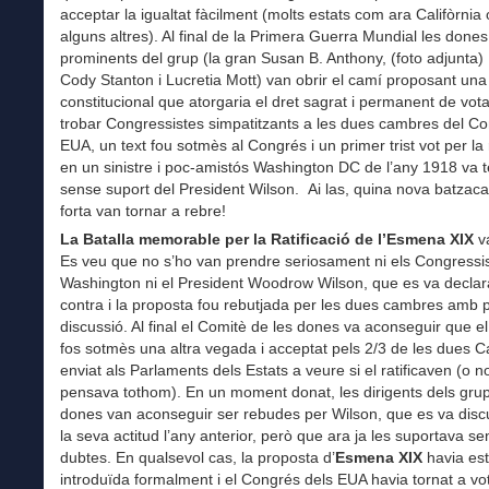
acceptar la igualtat fàcilment (molts estats com ara Califòrnia
alguns altres). Al final de la Primera Guerra Mundial les dones
prominents del grup (la gran Susan B. Anthony, (foto adjunta) 
Cody Stanton i Lucretia Mott) van obrir el camí proposant u
constitucional que atorgaria el dret sagrat i permanent de vota
trobar Congressistes simpatitzants a les dues cambres del Co
EUA, un text fou sotmès al Congrés i un primer trist vot per la r
en un sinistre i poc-amistós Washington DC de l’any 1918 va te
sense suport del President Wilson. Ai las, quina nova batzac
forta van tornar a rebre!
La Batalla memorable per la Ratificació de l’Esmena XIX
va
Es veu que no s’ho van prendre seriosament ni els Congressi
Washington ni el President Woodrow Wilson, que es va declar
contra i la proposta fou rebutjada per les dues cambres amb 
discussió. Al final el Comitè de les dones va aconseguir que el
fos sotmès una altra vegada i acceptat pels 2/3 de les dues 
enviat als Parlaments dels Estats a veure si el ratificaven (o 
pensava tothom). En un moment donat, les dirigents dels grup
dones van aconseguir ser rebudes per Wilson, que es va disc
la seva actitud l’any anterior, però que ara ja les suportava s
dubtes. En qualsevol cas, la proposta d’
Esmena XIX
havia est
introduïda formalment i el Congrés dels EUA havia tornat a vo