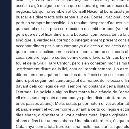
accés a algú o alguna oficina que el donant generós necessita
negocis. Els qui no semblen al Consell Nacional bons xicots(e
buscar els diners tots sols sense ajut del Consell Nacional, cosa
però no sempre impossible. Un resultat inesperat d’aquest si
que sembla existir poca corrupció en el sentit europeu (volent 
gent que es vol ficar diners a la butxaca, com passa tant a la 
sinó que la verdadera corrupció innegablement present consis
acceptar diners per a una campanya d’elecció o reelecció de g
que a més d’idealisme necessita influència per assolir certs ob
cosa sempre legal, o certes connexions o favors. Un cas ben
fou el de la Sra Hillary Clinton, però s’en coneixen moltíssims 
estrictament dintre de la llei, com cal repetir sempre. Un altre
diferent és que aquí no hi ha dies de reflexió i que si el candid
diners pot seguir fent campanya el dia mateix de l’elecció o fins
davant dels col·legis de vot, sempre no obstant a certa distàn
l’entrada. La policia a alguns llocs marca la distància de l’entr
ell els seus empleats de campanya poden distribuir literatura 
unes passes abans). Molts estats ja permeten el vot adelantat
abans, enviant el vot per correu, anant a certs col·legis electo
dies abans, o dipositant el vot a caixes metàl·liques vigilades
abans o fins i tot un mes abans. Una altra diferència, és que a
Catalunya com a tota Europa, hi ha molts més partits i que els