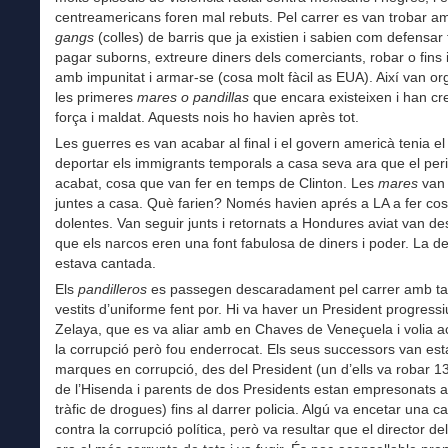
centreamericans foren mal rebuts. Pel carrer es van trobar am
gangs
(colles) de barris que ja existien i sabien com defensar te
pagar suborns, extreure diners dels comerciants, robar o fins i
amb impunitat i armar-se (cosa molt fàcil as EUA). Així van or
les primeres
mares o pandillas
que encara existeixen i han cr
força i maldat. Aquests nois ho havien après tot.
Les guerres es van acabar al final i el govern americà tenia el
deportar els immigrants temporals a casa seva ara que el peril
acabat, cosa que van fer en temps de Clinton. Les
mares
van 
juntes a casa. Què farien? Només havien aprés a LA a fer co
dolentes. Van seguir junts i retornats a Hondures aviat van de
que els narcos eren una font fabulosa de diners i poder. La d
estava cantada.
Els
pandilleros
es passegen descaradament pel carrer amb tat
vestits d’uniforme fent por. Hi va haver un President progress
Zelaya, que es va aliar amb en Chaves de Veneçuela i volia 
la corrupció però fou enderrocat. Els seus successors van est
marques en corrupció, des del President (un d’ells va robar 1
de l’Hisenda i parents de dos Presidents estan empresonats 
tràfic de drogues) fins al darrer policia. Algú va encetar una
contra la corrupció política, però va resultar que el director d