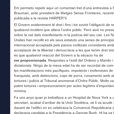
Em permeto repetir aquí un comentari tret d’una entrevista a
Brauman, antic president de Metges Sense Fronteres, recent
publicada a la revista HARPER’S.
El Govern evidentment té dret i fins i tot sovint l’obligació de 
qualsevol incident que altera l’ordre públic. Però això no pre
sobre la raó dels manifestants ni la justícia del seu cas. Les 
Unides han recollit en els seus estatuts una series de principis 
internacional acceptada pels països civilitzats consistents am
acceptació de la llibertat i democràcia a les que tenim dret tots
és que qualsevol reacció del Govern a la situacio ha de
ser proporcionada
. Respostes a l’estil del Ordeno y Mando i
dictatorials. Ningú de la meva edat ha de ser recordat de co
les manifestacions més pacífiques, impotents i inofensives de 
franquista, amb detencions, cops de porra, ruixaments amb ai
tortures i judicis al Tribunal anomenat d’Ordre Públic. Molts v
patint tortures i empresonament per actes legítims d’importàn
mínima.
Fa uns anys quan jo treballava a un Hospital de Nova York a 
secretari, acabat d’arribar de la Unió Soviètica, se li va acudir
davant de l’edifici on es celebrava la Convenció Republicana 
declararia candidat a la Presidència a George Bush. Hi ha va