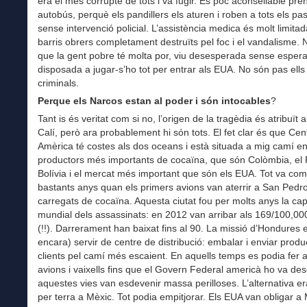
era el més corrupte de tots i va fugir. És poc aconsellable pre
autobús, perquè els pandillers els aturen i roben a tots els pa
sense intervenció policial. L’assistència medica és molt limitad
barris obrers completament destruïts pel foc i el vandalisme. N
que la gent pobre té molta por, viu desesperada sense espera
disposada a jugar-s’ho tot per entrar als EUA. No són pas ells
criminals.
Perque els Narcos estan al poder i són intocables
?
Tant is és veritat com si no, l’origen de la tragèdia és atribuït a
Calí, però ara probablement hi són tots. El fet clar és que Cen
Amèrica té costes als dos oceans i està situada a mig camí en
productors més importants de cocaïna, que són Colòmbia, el 
Bolívia i el mercat més important que són els EUA. Tot va co
bastants anys quan els primers avions van aterrir a San Pedr
carregats de cocaïna. Aquesta ciutat fou per molts anys la cap
mundial dels assassinats: en 2012 van arribar als 169/100,00
(!!). Darrerament han baixat fins al 90. La missió d’Hondures e
encara) servir de centre de distribució: embalar i enviar produ
clients pel camí més escaient. En aquells temps es podia fer 
avions i vaixells fins que el Govern Federal americà ho va desc
aquestes vies van esdevenir massa perilloses. L’alternativa er
per terra a Mèxic. Tot podia empitjorar. Els EUA van obligar a