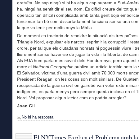
gratuïta. No sap ningú si hi ha algun cap suprem a Sud-Amèrica
ha, ningú ha sentit dir el seu nom. És difícil creure del tot que
operació tan difícil i complicada amb tanta gent boja embolic
funcionar tan bé com dissortadament funciona sense una cent
la que va tenir per molts anys la Màfia.
De moment es tractaria de resoldre la situació als tres països 
Triangle Nord, expulsar els narcos, reprimir la corrupció i restau
ordre, per tal que els ciutadans honrats hi poguessin viure i tr
lliurement sense haver-se de jugar la vida i la llibertat de cam
Als EUA hom parla mes sovint dels Hondurenys, pero aquest
març el
National Geographic
publica un article terrible sota la 
El Salvador, víctima d’una guerra civil amb 70,000 morts ence
President Reagan, on les coses son molt similars. De Guatem
recuperada de la guerra civil on gairebé van voler exterminar 
indígenes, es parla menys pero sempre queda inclosa en el T
Nord. Vol proposar algun lector com es podria arreglar?
Joan Gil
No hi ha resposta
El NYTimes Explica el Problema amb la