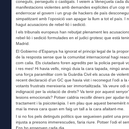
coneguts, perseguits o castigats. I veiem a Veneçuela cada d
manifestacions violentes amb demandes explícites d’un cop mi
enderrocar el govern i un grup de hackers de país desconegu
simpatitzant amb l’oposició van apagar la llum a tot el país. I ni
hagut acusacions de rebel·lió i sedició.
I els tribunals europeus han rebutjat plenament les acusacion
rebel·lió i sedició formulades en el judici grotesc que està tenin
Madrid.
El Gobierno d’Espanya ha ignorat el principi legal de la proporc
de la resposta sense que la comunitat internacional hagi reacc
com calia. Els ciutadans foren agredits per la policia perquè vo
i res mes! Hi havia vells, ningú duia la cara tapada, ningú ana
una força paramilitar com la Guàrdia Civil els acusa de violen
recent declaració d’un GC que havia vist i reconegut l’odi a la
votants frustrats mereixeria ser immortalitzada. Va veure odi o
indignació per la violació de drets? Va tenir por aquest senyor
lesions emocionals? Potser caldria recollir diners per ajudar-l
tractament i la psicoteràpia. I em plau que aquest benemèrit n
mai la meva cara quan em faig un tall a la cara afaitant-me.
I si no fos pels detinguts polítics que segueixen patint una pr
injusta a presons immerescudes, faria riure. Potser l’odi el sen
Ens ho ensenyen cada dia.