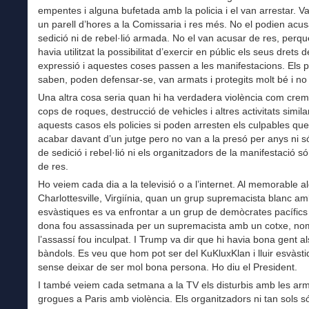
empentes i alguna bufetada amb la policia i el van arrestar. V
un parell d’hores a la Comissaria i res més. No el podien acus
sedició ni de rebel·lió armada. No el van acusar de res, per
havia utilitzat la possibilitat d’exercir en públic els seus drets de
expressió i aquestes coses passen a les manifestacions. Els p
saben, poden defensar-se, van armats i protegits molt bé i no
Una altra cosa seria quan hi ha verdadera violència com cre
cops de roques, destrucció de vehicles i altres activitats simila
aquests casos els policies si poden arresten els culpables qu
acabar davant d’un jutge pero no van a la presó per anys ni 
de sedició i rebel·lió ni els organitzadors de la manifestació s
de res.
Ho veiem cada dia a la televisió o a l’internet. Al memorable al
Charlottesville, Virgiínia, quan un grup supremacista blanc a
esvàstiques es va enfrontar a un grup de demòcrates pacífics
dona fou assassinada per un supremacista amb un cotxe, n
l’assassí fou inculpat. I Trump va dir que hi havia bona gent a
bàndols. Es veu que hom pot ser del KuKluxKlan i lluir esvàst
sense deixar de ser mol bona persona. Ho diu el President.
I també veiem cada setmana a la TV els disturbis amb les arm
grogues a Paris amb violència. Els organitzadors ni tan sols s