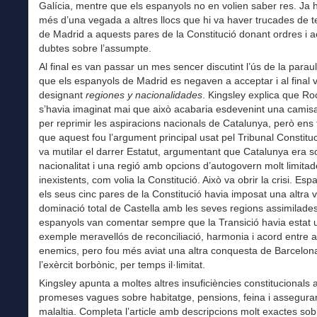
Galícia, mentre que els espanyols no en volien saber res. Ja he
més d’una vegada a altres llocs que hi va haver trucades de t
de Madrid a aquests pares de la Constitució donant ordres i ac
dubtes sobre l’assumpte.
Al final es van passar un mes sencer discutint l’ús de la parau
que els espanyols de Madrid es negaven a acceptar i al final
designant
regiones y nacionalidades
. Kingsley explica que Ro
s’havia imaginat mai que això acabaria esdevenint una camis
per reprimir les aspiracions nacionals de Catalunya, però ens 
que aquest fou l’argument principal usat pel Tribunal Constitu
va mutilar el darrer Estatut, argumentant que Catalunya era s
nacionalitat i una regió amb opcions d’autogovern molt limitad
inexistents, com volia la Constitució. Això va obrir la crisi. E
els seus cinc pares de la Constitució havia imposat una altra 
dominació total de Castella amb les seves regions assimilades
espanyols van comentar sempre que la Transició havia estat 
exemple meravellós de reconciliació, harmonia i acord entre a
enemics, pero fou més aviat una altra conquesta de Barcelon
l’exèrcit borbònic, per temps il·limitat.
Kingsley apunta a moltes altres insuficiències constitucionals
promeses vagues sobre habitatge, pensions, feina i assegur
malaltia. Completa l’article amb descripcions molt exactes sob