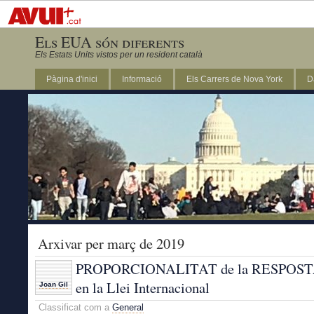
Els EUA són diferents
Els Estats Units vistos per un resident català
Pàgina d'inici
Informació
Els Carrers de Nova York
D
DC
Arxivar per març de 2019
PROPORCIONALITAT de la RESPOS
en la Llei Internacional
Joan Gil
Classificat com a
General