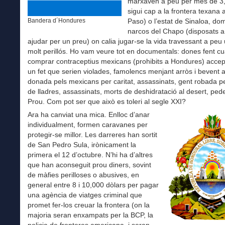
marxaven a peu per més de 3
sigui cap a la frontera texana a
Paso) o l’estat de Sinaloa, dom
Bandera d´Hondures
narcos del Chapo (disposats a 
ajudar per un preu) on calia jugar-se la vida travessant a peu
molt perillós. Ho vam veure tot en documentals: dones fent cu
comprar contraceptius mexicans (prohibits a Hondures) acce
un fet que serien violades, famolencs menjant arròs i bevent 
donada pels mexicans per caritat, assassinats, gent robada 
de lladres, assassinats, morts de deshidratació al desert, pe
Prou. Com pot ser que això es toleri al segle XXI?
Ara ha canviat una mica. Enlloc d’anar
individualment, formen caravanes per
protegir-se millor. Les darreres han sortit
de San Pedro Sula, irònicament la
primera el 12 d’octubre. N’hi ha d’altres
que han aconseguit prou diners, sovint
de màfies perilloses o abusives, en
general entre 8 i 10,000 dòlars per pagar
una agència de viatges criminal que
promet fer-los creuar la frontera (on la
majoria seran enxampats per la BCP, la