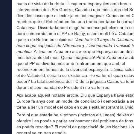
punts de vista de la dreta i l’esquerra espanyoles amb breus
intervencions dels Srs Guerra, Casado i una més llarga del Sr
dient les coses que el lector ja es pot imaginar. Curiosament
repeteix que el Referèndum fou una trama per tapar la corrup
Catalunya. Dissortadament ningú ha aconseguit eliminar la co
però comparats amb el PP de Rajoy, estem molt bé a Catalun
queixa de Rufian és colpidora:
Vam tenir 40 anys de Dictadur
hem tingut cap judici de Nüremberg. L’anomenada Transició 
mentida
. Al final en Zapatero aclareix que Espanya és un dels
més tolerants del món. Quina imaginació! Però Zapatero acab
que el PP es divertia més amb l’enfrontament que amb el
reconeixement honest de la diversitat espanyola. L’única soluc
el de Valladolid, seria la co-existència. Ho va fer ell quan esta
poder? La fatal sentència del TC de la jutgessa Casas va tenir
durant el seu mandat de President i no va fer res.
Així acaba aquest notable article. Diu que Espanya havia est
Europa fa anys com un model de conciliació i democràcia a se
torna a ser un model del caos en què s’està ensorrant la Uni
Però oi que estaria be si tothom (inclosos els jutges) deixés d’i
ofendre i es posés a parlar seriosament del problema de fons
es podria resoldre? El model de negociació de les Nacions U
general ve en tres estadis: