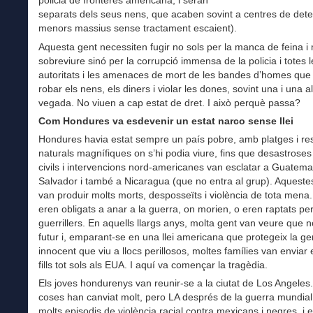
policia de fronteres americana, i seran
separats dels seus nens, que acaben sovint a centres de det
menors massius sense tractament escaient).
Aquesta gent necessiten fugir no sols per la manca de feina i 
sobreviure sinó per la corrupció immensa de la policia i totes l
autoritats i les amenaces de mort de les bandes d’homes que
robar els nens, els diners i violar les dones, sovint una i una al
vegada. No viuen a cap estat de dret. I això perquè passa?
Com Hondures va esdevenir un estat narco sense llei
Hondures havia estat sempre un país pobre, amb platges i re
naturals magnífiques on s’hi podia viure, fins que desastrose
civils i intervencions nord-americanes van esclatar a Guatemal
Salvador i també a Nicaragua (que no entra al grup). Aqueste
van produir molts morts, desposseïts i violència de tota mena.
eren obligats a anar a la guerra, on morien, o eren raptats pe
guerrillers. En aquells llargs anys, molta gent van veure que n
futur i, emparant-se en una llei americana que protegeix la ge
innocent que viu a llocs perillosos, moltes famílies van enviar 
fills tot sols als EUA. I aquí va començar la tragèdia.
Els joves hondurenys van reunir-se a la ciutat de Los Angeles
coses han canviat molt, pero LA després de la guerra mundial
molts episodis de violència racial contra mexicans i negres, i e