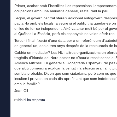
Primer, acabar amb l´hostilitat i les repressions i empresonam
ocupacions amb una aministia general, restaurant la pau.
Segon, el govern central ofereix adicional autogovern despré
pactar-lo amb els locals, a veure si el públic tria quedar-se on
enlloc de fer-se independent. Això va anar molt bé per al gove
al Québec i a Escòcia, però els espanyols no volen oferir res.
Tercer i final, fixació d’una data per a un referèndum d’autode
en general un, dos o tres anys després de la restauració de l
Caldria un mediador? Les NU i altres organitzacions en oferei
tragèdia d’Irlanda del Nord potser no s’hauria resolt sense el
Americà Mitchell. En general sí. Acceptaria Espanya? No pas
que algú comenci a explicar la veritat i la situació ara i al futu
sembla probable. Diuen que som ciutadans, però com es que
insulten i provoquen cada dia aprofintant que som indefensos?
amb la família?
Joan Gil
No hi ha resposta