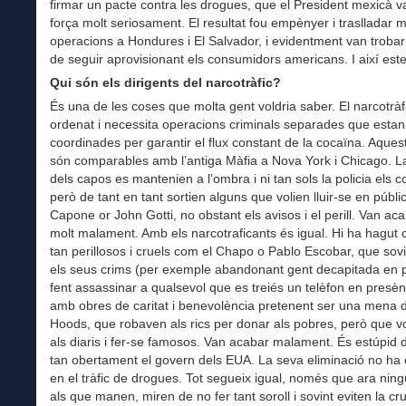
firmar un pacte contra les drogues, que el President mexicà v
força molt seriosament. El resultat fou empènyer i traslladar m
operacions a Hondures i El Salvador, i evidentment van trobar
de seguir aprovisionant els consumidors americans. I així est
Qui són els dirigents del narcotràfic?
És una de les coses que molta gent voldria saber. El narcotràf
ordenat i necessita operacions criminals separades que estan
coordinades per garantir el flux constant de la cocaïna. Aquest
són comparables amb l’antiga Màfia a Nova York i Chicago. L
dels capos es mantenien a l’ombra i ni tan sols la policia els c
però de tant en tant sortien alguns que volien lluir-se en públi
Capone or John Gotti, no obstant els avisos i el perill. Van aca
molt malament. Amb els narcotraficants és igual. Hi ha hagut 
tan perillosos i cruels com el Chapo o Pablo Escobar, que sovi
els seus crims (per exemple abandonant gent decapitada en p
fent assassinar a qualsevol que es treiés un telèfon en presèn
amb obres de caritat i benevolència pretenent ser una mena 
Hoods, que robaven als rics per donar als pobres, però que vol
als diaris i fer-se famosos. Van acabar malament. És estúpid 
tan obertament el govern dels EUA. La seva eliminació no ha 
en el tràfic de drogues. Tot segueix igual, només que ara nin
als que manen, miren de no fer tant soroll i sovint eviten la cru