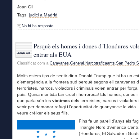
Joan Gil
Tags:
judici a Madrid
No hi ha resposta
Perquè els homes i dones d´Hondures vol
entrar als EUA
Joan Gil
Classificat com a
Caravanes
,
General
,
Narcotraficaants
,
San Pedro S
Molts estem tips de sentir dir a Donald Trump que hi ha un es
d’emergència a la frontera sud perquè segons ell caravanes d
terroristes, narcos, violadors i criminals volen entrar per força
país. Quina mentida tan cruel i horrorosa! Els homes, dones i
que parla són les
víctimes
dels terroristes, narcos i violadors 
venir per demanar refugi i l’oportunitat de guanyar-se la vida. I
veure crèixer els seus fills.
Fins fa un parell d’anys els fug
Triangle Nord d’Amèrica Centr
(Hondures, El Salvador i Guat