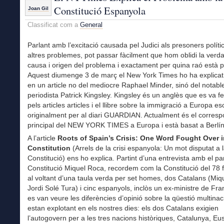
Constitució Espanyola
Joan Gil
Classificat com a
General
Parlant amb l’excitació causada pel Judici als presoners polític
altres problemes, pot passar fàcilment que hom oblidi la verd
causa i origen del problema i exactament per quina raó està 
Aquest diumenge 3 de març el New York Times ho ha explicat
en un article no del mediocre Raphael Minder, sinó del notabl
periodista Patrick Kingsley. Kingsley és un anglès que es va f
pels articles articles i el llibre sobre la immigració a Europa esc
originalment per al diari GUARDIAN. Actualment és el corresp
principal del NEW YORK TIMES a Europa i està basat a Berlín
A l’article
Roots of Spain’s Crisis: One Word Fought Over i
Constitution
(Arrels de la crisi espanyola: Un mot disputat a 
Constitució) ens ho explica. Partint d’una entrevista amb el pa
Constitució Miquel Roca, recordem com la Constitució del 78 f
al voltant d’una taula verda per set homes, dos Catalans (Miq
Jordi Solé Tura) i cinc espanyols, inclòs un ex-ministre de Fra
es van veure les diferències d’opinió sobre la qüestió multina
estan explotant en els nostres dies: els dos Catalans exigien
l’autogovern per a les tres nacions històriques, Catalunya, Eus