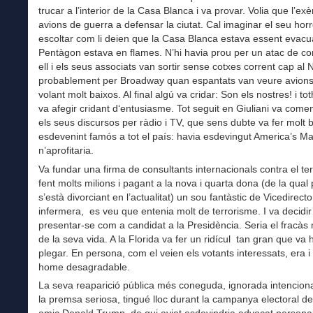
trucar a l’interior de la Casa Blanca i va provar. Volia que l’exè
avions de guerra a defensar la ciutat. Cal imaginar el seu hor
escoltar com li deien que la Casa Blanca estava essent evacua
Pentàgon estava en flames. N’hi havia prou per un atac de cor.
ell i els seus associats van sortir sense cotxes corrent cap al 
probablement per Broadway quan espantats van veure avions
volant molt baixos. Al final algú va cridar: Son els nostres! i to
va afegir cridant d‘entusiasme. Tot seguit en Giuliani va comen
els seus discursos per ràdio i TV, que sens dubte va fer molt 
esdevenint famós a tot el país: havia esdevingut America’s Ma
n’aprofitaria.
Va fundar una firma de consultants internacionals contra el te
fent molts milions i pagant a la nova i quarta dona (de la qual 
s’està divorciant en l’actualitat) un sou fantàstic de Vicedirect
infermera, es veu que entenia molt de terrorisme. I va decidir
presentar-se com a candidat a la Presidència. Seria el fracàs
de la seva vida. A la Florida va fer un ridícul tan gran que va
plegar. En persona, com el veien els votants interessats, era i
home desagradable.
La seva reaparició pública més coneguda, ignorada intencion
la premsa seriosa, tingué lloc durant la campanya electoral del
amic Donald Trump, de qui aviat esdevindria advocat personal