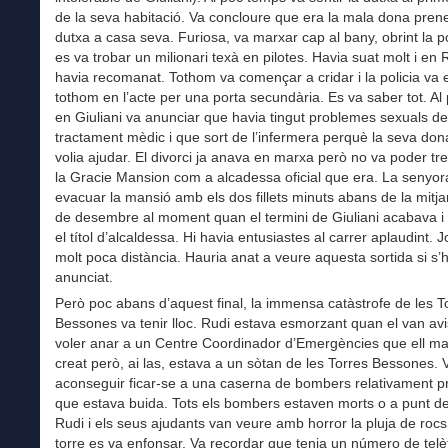
de la seva habitació. Va concloure que era la mala dona pren
dutxa a casa seva. Furiosa, va marxar cap al bany, obrint la 
es va trobar un milionari texà en pilotes. Havia suat molt i en R
havia recomanat. Tothom va començar a cridar i la policia va
tothom en l’acte per una porta secundària. Es va saber tot. A
en Giuliani va anunciar que havia tingut problemes sexuals de
tractament mèdic i que sort de l’infermera perquè la seva don
volia ajudar. El divorci ja anava en marxa però no va poder tr
la Gracie Mansion com a alcadessa oficial que era. La senyor
evacuar la mansió amb els dos fillets minuts abans de la mitjan
de desembre al moment quan el termini de Giuliani acabava i 
el títol d’alcaldessa. Hi havia entusiastes al carrer aplaudint. J
molt poca distància. Hauria anat a veure aquesta sortida si s
anunciat.
Però poc abans d’aquest final, la immensa catàstrofe de les T
Bessones va tenir lloc. Rudi estava esmorzant quan el van avi
voler anar a un Centre Coordinador d’Emergències que ell ma
creat però, ai las, estava a un sòtan de les Torres Bessones. 
aconseguir ficar-se a una caserna de bombers relativament p
que estava buida. Tots els bombers estaven morts o a punt de
Rudi i els seus ajudants van veure amb horror la pluja de roc
torre es va enfonsar. Va recordar que tenia un número de telè