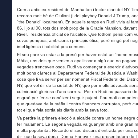
Com a antic ex-resident de Manhattan i lector diari del NY T
recordo molt bé de Giuliani (i del playboy Donald J Trump, a
“the Donald” localment). En aquells temps en Rudi vivia al fa
86, i jo al 90, tots dos molt prop de la Gracie Mansion, davant 
River, residència oficial de l’alcalde. Que tothom pensi com vu
seves penques, ambicions i principis ètics, però ningú pot neg
intel.ligència i habilitat poc comuns.
El seu pare va estar a la presó per haver estat un “home musc
Màfia, uns dels que venien a apallissar a algú que no pagava 
vegades trencaven osos. Rudi va començar a exercir d’advoca
molt bons càrrecs al Departament Federal de Justícia a Wash
cosa que li va servir per ser nomenat Fiscal Federal del Distr
NY, que vol dir de la ciutat de NY, que per molts advocats seria
culminació gloriosa d’una carrera. Per en Rudi no passaria de
esgraó per fer-se conèixer i seguir pujant. Fou molt competent
que quedava de la màfia i contra financers corruptes, però c
tot el que feia sortia als diaris amb la seva foto.
Va perdre la primera elecció a alcalde contra un home negre 
fer malament. La segona vegada va guanyar amb una gran ma
molta popularitat. Recordo el seu discurs d’entrada per una c
dir: que la seva dona, Donna Hanover, una presentadora de T