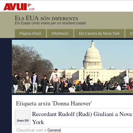
Els EUA són diferents
Els Estats Units vistos per un resident català
Pàgina d'inici
Informació
Els Carrers de Nova York
D
DC
Etiqueta arxiu 'Donna Hanover'
Recordant Rudolf (Rudi) Giuliani a Nova
York
Joan Gil
Classificat com a
General