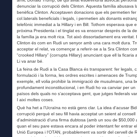
denunciar la corrupció dels Clinton. Aquesta família abusava 
benèfica Clinton. Acceptaven donacions que els permetien fer
col.laterals beneficials i legals, i permetien als donants estra
telefònic immediat a la Hillary i en Bill. Tothom esperava que el
pròxima Presidenta i el tinglat es va ensorrar després de la d
la família ja era molt rica. Tot això dissortadament era veritat. 
Clinton és com en Rudi un senyor amb una cara molt dura. T
acceptar el relat, va començar a referir-se a la Sra Clinton co
“crooked Hillary” (corrupta Hillary) anunciant que ell la ficaria 
Li va anar bé.
La feina de Rudi a la Casa Blanca és transparent: fer legals, c
formulació i la forma, les ordres escrites i amenaces de Trum
exemple, ell volia prohibir la immigració de musulmans, una b
profundament inconstitucional, i en Rudi ho va canviar per un l
països dels quals no s‘acceptava gent, que jutges federals va
I així moltes coses.
Què ha het a l‘Ucraïna no està gens clar. La idea d‘acusar Bi
corrupció perquè el seu fill havia acceptat un seient al consell
d‘administració d‘una firma dubtosa (amb un sou de $50,000 
quan el seu pare estava encara al poder intentant fer entrar el
Unió Europea i l‘OTAN, probablement va sortir del cervell de 