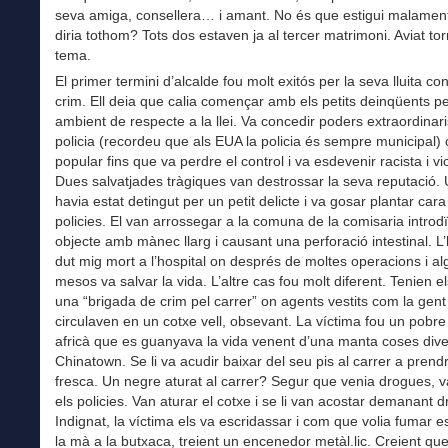
seva amiga, consellera… i amant. No és que estigui malamen
diria tothom? Tots dos estaven ja al tercer matrimoni. Aviat tor
tema.
El primer termini d’alcalde fou molt exitós per la seva lluita con
crim. Ell deia que calia començar amb els petits deinqüents p
ambient de respecte a la llei. Va concedir poders extraordinari
policia (recordeu que als EUA la policia és sempre municipal)
popular fins que va perdre el control i va esdevenir racista i vi
Dues salvatjades tràgiques van destrossar la seva reputació.
havia estat detingut per un petit delicte i va gosar plantar cara
policies. El van arrossegar a la comuna de la comisaria introdï
objecte amb mànec llarg i causant una perforació intestinal. 
dut mig mort a l’hospital on després de moltes operacions i a
mesos va salvar la vida. L’altre cas fou molt diferent. Tenien el
una “brigada de crim pel carrer” on agents vestits com la gent 
circulaven en un cotxe vell, obsevant. La víctima fou un pobr
africà que es guanyava la vida venent d’una manta coses div
Chinatown. Se li va acudir baixar del seu pis al carrer a prendr
fresca. Un negre aturat al carrer? Segur que venia drogues, 
els policies. Van aturar el cotxe i se li van acostar demanant 
Indignat, la víctima els va escridassar i com que volia fumar es
la mà a la butxaca, treient un encenedor metàl.lic. Creient qu