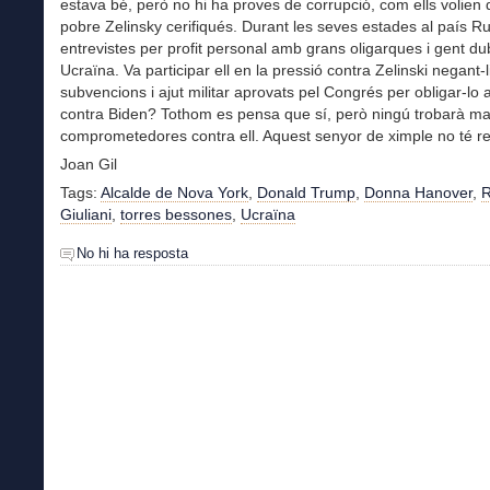
estava bé, però no hi ha proves de corrupció, com ells volien 
pobre Zelinsky cerifiqués. Durant les seves estades al país Ru
entrevistes per profit personal amb grans oligarques i gent du
Ucraïna. Va participar ell en la pressió contra Zelinski negant-l
subvencions i ajut militar aprovats pel Congrés per obligar-lo 
contra Biden? Tothom es pensa que sí, però ningú trobarà ma
comprometedores contra ell. Aquest senyor de ximple no té re
Joan Gil
Tags:
Alcalde de Nova York
,
Donald Trump
,
Donna Hanover
,
R
Giuliani
,
torres bessones
,
Ucraïna
No hi ha resposta