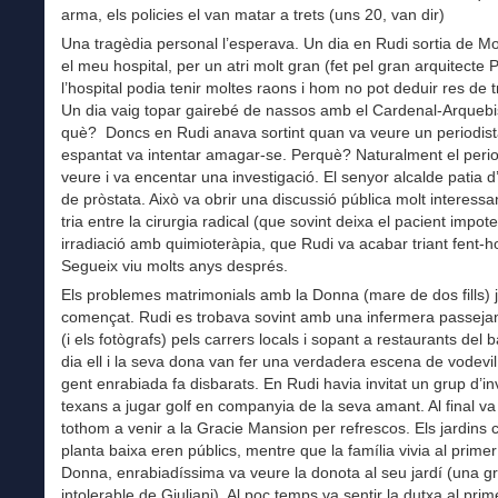
arma, els policies el van matar a trets (uns 20, van dir)
Una tragèdia personal l’esperava. Un dia en Rudi sortia de Mo
el meu hospital, per un atri molt gran (fet pel gran arquitecte Pe
l’hospital podia tenir moltes raons i hom no pot deduir res de t
Un dia vaig topar gairebé de nassos amb el Cardenal-Arquebi
què? Doncs en Rudi anava sortint quan va veure un periodist
espantat va intentar amagar-se. Perquè? Naturalment el perio
veure i va encentar una investigació. El senyor alcalde patia 
de pròstata. Això va obrir una discussió pública molt interessa
tria entre la cirurgia radical (que sovint deixa el pacient impoten
irradiació amb quimioteràpia, que Rudi va acabar triant fent-ho
Segueix viu molts anys després.
Els problemes matrimonials amb la Donna (mare de dos fills) 
començat. Rudi es trobava sovint amb una infermera passejan
(i els fotògrafs) pels carrers locals i sopant a restaurants del b
dia ell i la seva dona van fer una verdadera escena de vodevil.
gent enrabiada fa disbarats. En Rudi havia invitat un grup d’i
texans a jugar golf en companyia de la seva amant. Al final va 
tothom a venir a la Gracie Mansion per refrescos. Els jardins 
planta baixa eren públics, mentre que la família vivia al primer
Donna, enrabiadíssima va veure la donota al seu jardí (una gro
intolerable de Giuliani). Al poc temps va sentir la dutxa al prim