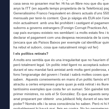
casa seva no gosarien mai fer. Hi ha un llibre nou que diu que
anys la ITT (en aquells temps propietària de la Telefònica) pa
Generalissimo Franco l’equivalent en diners actuals d’uns 55
mensuals per tenir-lo content. Que jo sàpiga els EUA són l’úni
món actualment amb una llei prohibint i castigant el pagamen
suborns a governs estrangers (Foreign Corrupt Practices Act,
cap país europeu existeix res semblant i a molts estats fins i t
declarar el pagament com una despesa necessària de la com
(encara que als Països Baixos per exemple cal identificar qui
ha rebut el suborn, cosa que naturalment ningú vol fer)
I els polítics retirats?
A molts ens sembla que és una irregularitat que no hauríem d
però totalment legal. Un polític intel·ligent no acceptarà subo
durant el seu mandat farà amistat amb molta gent poderosa, 
fons l’engranatge del govern i l’estat i sabrà moltes coses qu
saben. Aquests coneixements en mans d’un polític famós el f
atractiu a certes empreses grans quan ja està retirat i és lliure
tantíssims exemples que costa fer un sumari. Són gairebé tots
primer ministres, no sols el Sr Gonzàlez. És que aquests seny
anat preparant per obtenir una jubilació feliç durant el seu te
poder? Només ells i la seva consciència ho saben. Però ni hi h
probablement hi haurà mai, lleis en contra. No ho permeteran