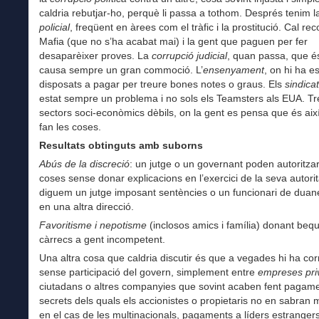
caldria rebutjar-ho, perquè li passa a tothom. Després tenim 
policial
, freqüent en àrees com el tràfic i la prostitució. Cal rec
Mafia (que no s’ha acabat mai) i la gent que paguen per fer
desaparèixer proves. La
corrupció judicial
, quan passa, que és
causa sempre un gran commoció. L’
ensenyament
, on hi ha e
disposats a pagar per treure bones notes o graus. Els
sindica
estat sempre un problema i no sols els Teamsters als EUA. Tr
sectors soci-econòmics dèbils, on la gent es pensa que és ai
fan les coses.
Resultats obtinguts amb suborns
Abús de la discreció
: un jutge o un governant poden autoritzar
coses sense donar explicacions en l’exercici de la seva autori
diguem un jutge imposant sentències o un funcionari de duan
en una altra direcció.
Favoritisme i nepotisme
(inclosos amics i família) donant beq
càrrecs a gent incompetent.
Una altra cosa que caldria discutir és que a vegades hi ha cor
sense participació del govern, simplement entre
empreses pri
ciutadans o altres companyies que sovint acaben fent pagam
secrets dels quals els accionistes o propietaris no en sabran m
en el cas de les multinacionals, pagaments a líders estranger