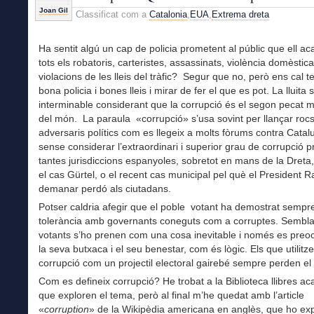
Joan Gil
Classificat com a
Catalonia
,
EUA
,
Extrema dreta
Ha sentit algú un cap de policia prometent al públic que ell 
tots els robatoris, carteristes, assassinats, violència domèstica
violacions de les lleis del tràfic? Segur que no, però ens cal t
bona policia i bones lleis i mirar de fer el que es pot. La lluita 
interminable considerant que la corrupció és el segon pecat m
del món. La paraula «corrupció» s’usa sovint per llançar rocs
adversaris polítics com es llegeix a molts fòrums contra Catal
sense considerar l’extraordinari i superior grau de corrupció p
tantes jurisdiccions espanyoles, sobretot en mans de la Dreta
el cas Gürtel, o el recent cas municipal pel què el President R
demanar perdó als ciutadans.
Potser caldria afegir que el poble votant ha demostrat semp
tolerància amb governants coneguts com a corruptes. Sembla
votants s’ho prenen com una cosa inevitable i només es preo
la seva butxaca i el seu benestar, com és lògic. Els que utilitz
corrupció com un projectil electoral gairebé sempre perden el
Com es defineix corrupció? He trobat a la Biblioteca llibres a
que exploren el tema, però al final m’he quedat amb l’article
«
corruption
» de la Wikipèdia americana en anglès, que ho expl