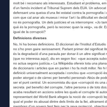
molt bé i recomano als interessats. Estudiant el problema, em
d’un famós incident al Tribunal Suprem dels EUA. Un advocat
defensant una queixa d’una llei estatal contra la pornografia i
com que cal anar als museus i mirar l’art i la dificultat en deci
no és pornografia. Un dels justícies el va interrompre: «Jo ta
què és la pornografia, però la reconec quan la veig», va dir. Es
igual de la corrupció?
Definicions diverses
No, hi ha bones definicions. El diccionari de l’Institut d’Estudi
no s’ho pren gaire seriosament. Parlant primer del significat li
és la degradació d’una paraula per donar-li un altre significat
(que no interessa aquí), diu en segon lloc: «que accepta subo
no actua segons justícia.» La Wikipèdia ofereix tota una plana 
de diccionaris i articles que en parlen i ho fa molt millor. No hi
definició universalment acceptada i conclou que «corrupció é
poder atorgat o de càrrec per benefici personal» Abús de po
ser el punt central. Un economista diu que «corrupció és una 
secreta pel benefici del corrupte, l’altre persona o de tots dos
acaba resultant en accions sobre les quals el corrupte té auto
representant del World Bank afegeix la noció de «corrupció le
qual el poder és abusat dintre dels límits de la llei, altrament di
membres d’un govern fent lleis per la seva protecció, objectius 