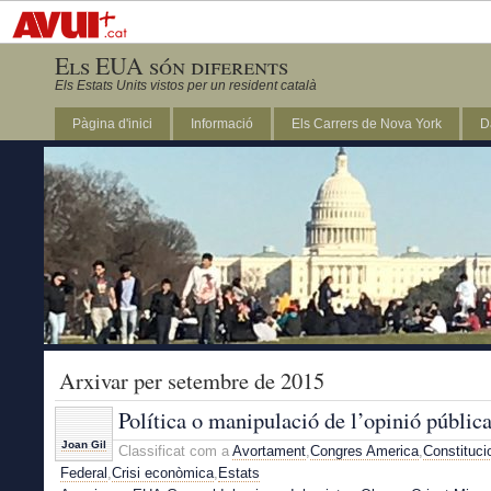
Els EUA són diferents
Els Estats Units vistos per un resident català
Pàgina d'inici
Informació
Els Carrers de Nova York
D
DC
Arxivar per setembre de 2015
Política o manipulació de l’opinió públic
Joan Gil
Classificat com a
Avortament
,
Congres America
,
Constituci
Federal
,
Crisi econòmica
,
Estats