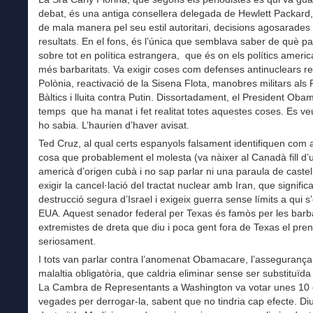
debat, és una antiga consellera delegada de Hewlett Packard,
de mala manera pel seu estil autoritari, decisions agosarades 
resultats. En el fons, és l’única que semblava saber de què pa
sobre tot en política estrangera, que és on els polítics ameri
més barbaritats. Va exigir coses com defenses antinuclears r
Polònia, reactivació de la Sisena Flota, manobres militars als
Bàltics i lluita contra Putin. Dissortadament, el President Oba
temps que ha manat i fet realitat totes aquestes coses. Es v
ho sabia. L’haurien d’haver avisat.
Ted Cruz, al qual certs espanyols falsament identifiquen com 
cosa que probablement el molesta (va nàixer al Canadà fill d’
americà d’origen cubà i no sap parlar ni una paraula de castel
exigir la cancel·lació del tractat nuclear amb Iran, que significa
destrucció segura d’Israel i exigeix guerra sense límits a qui s
EUA. Aquest senador federal per Texas és famòs per les barba
extremistes de dreta que diu i poca gent fora de Texas el pren
seriosament.
I tots van parlar contra l’anomenat Obamacare, l’assegurança
malaltia obligatòria, que caldria eliminar sense ser substituïda
La Cambra de Representants a Washington va votar unes 10 
vegades per derrogar-la, sabent que no tindria cap efecte. D