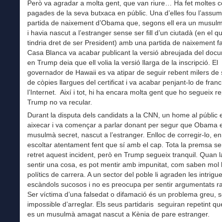
Però va agradar a molta gent, que van riure… Ha fet moltes 
pagades de la seva butxaca en públic. Una d’elles fou l’assum
partida de naixement d’Obama que, segons ell era un musul
i havia nascut a l’estranger sense ser fill d’un ciutadà (en el q
tindria dret de ser President) amb una partida de naixement fa
Casa Blanca va acabar publicant la versió abreujada del doc
en Trump deia que ell volia la versió llarga de la inscripció. El
governador de Hawaii es va atipar de seguir rebent milers de s
de còpies llargues del certificat i va acabar penjant-lo de franc
l’Internet. Així i tot, hi ha encara molta gent que ho segueix rep
Trump no va recular.
Durant la disputa dels candidats a la CNN, un home al públic 
aixecar i va començar a parlar donant per segur que Obama 
musulmà secret, nascut a l’estranger. Enlloc de corregir-lo, 
escoltar atentament fent que sí amb el cap. Tota la premsa ser
retret aquest incident, però en Trump segueix tranquil. Quan l
sentir una cosa, es pot mentir amb impunitat, com saben mol 
polítics de carrera. A un sector del poble li agraden les intrigue
escàndols sucosos i no es preocupa per sentir argumentats ra
Ser víctima d’una falsedat o difamació és un problema greu, s
impossible d’arreglar. Els seus partidaris seguiran repetint 
es un musulmà amagat nascut a Kènia de pare estranger.