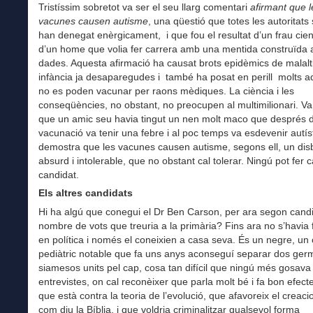
Tristíssim sobretot va ser el seu llarg comentari
afirmant que
l
vacunes causen autisme
, una qüestió que totes les autoritats 
han denegat enèrgicament, i que fou el resultat d’un frau cient
d’un home que volia fer carrera amb una mentida construïda 
dades. Aquesta afirmació ha causat brots epidèmics de malalt
infància ja desaparegudes i també ha posat en perill molts a
no es poden vacunar per raons mèdiques. La ciència i les
conseqüències, no obstant, no preocupen al multimilionari. Va
que un amic seu havia tingut un nen molt maco que després 
vacunació va tenir una febre i al poc temps va esdevenir autíst
demostra que les vacunes causen autisme, segons ell, un dis
absurd i intolerable, que no obstant cal tolerar. Ningú pot fer c
candidat.
Els altres candidats
Hi ha algú que conegui el Dr Ben Carson, per ara segon candi
nombre de vots que treuria a la primària? Fins ara no s’havia 
en política i només el coneixien a casa seva. És un negre, un 
pediàtric notable que fa uns anys aconseguí separar dos ge
siamesos units pel cap, cosa tan difícil que ningú més gosava 
entrevistes, on cal reconèixer que parla molt bé i fa bon efecte,
que està contra la teoria de l’evolució, que afavoreix el creac
com diu la Bíblia, i que voldria criminalitzar qualsevol forma