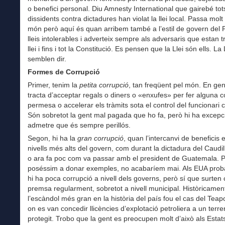
o benefici personal. Diu Amnesty International que gairebé tot
dissidents contra dictadures han violat la llei local. Passa molt 
món però aquí és quan arribem també a l’estil de govern del 
lleis intolerables i adverteix sempre als adversaris que estan t
llei i fins i tot la Constitució. Es pensen que la Llei són ells. La 
semblen dir.
Formes de Corrupció
Primer, tenim la
petita corrupció
, tan freqüent pel món. En gen
tracta d’acceptar regals o diners o «enxufes» per fer alguna 
permesa o accelerar els tràmits sota el control del funcionari 
Són sobretot la gent mal pagada que ho fa, però hi ha excepci
admetre que és sempre perillós.
Segon, hi ha la
gran corrupció
, quan l’intercanvi de beneficis e
nivells més alts del govern, com durant la dictadura del Caudi
o ara fa poc com va passar amb el president de Guatemala. P
poséssim a donar exemples, no acabaríem mai. Als EUA pro
hi ha poca corrupció a nivell dels governs, però sí que surten 
premsa regularment, sobretot a nivell municipal. Històricamen
l’escàndol més gran en la història del país fou el cas del Tea
on es van concedir llicències d’explotació petroliera a un terre
protegit. Trobo que la gent es preocupen molt d’això als Estats