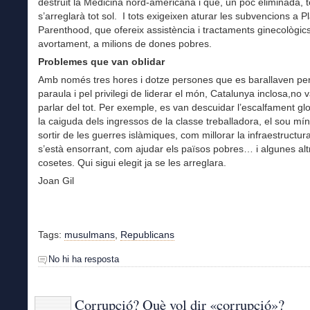
destruit la Medicina nord-americana i que, un poc eliminada, t
s’arreglarà tot sol. I tots exigeixen aturar les subvencions a 
Parenthood, que ofereix assistència i tractaments ginecològic
avortament, a milions de dones pobres.
Problemes que van oblidar
Amb només tres hores i dotze persones que es barallaven per 
paraula i pel privilegi de liderar el món, Catalunya inclosa,no
parlar del tot. Per exemple, es van descuidar l’escalfament glob
la caiguda dels ingressos de la classe treballadora, el sou mí
sortir de les guerres islàmiques, com millorar la infraestructur
s’està ensorrant, com ajudar els països pobres… i algunes alt
cosetes. Qui sigui elegit ja se les arreglara.
Joan Gil
Tags:
musulmans
,
Republicans
No hi ha resposta
Corrupció? Què vol dir «corrupció»?