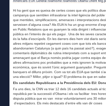
Americans
,
EUA
,
General
,
Islamisme
,
Islamistes
,
Obama
,
Orient Mig
,
p
Hi ha gent que es queixa de certes coses que els polítics diu
campanya que semblen infravalorar la intel·ligència del poble 
que mentides, simplificacions, amenaces i interpretacions de
serveixen d’alguna cosa? Als EUA hi ha un grup enorme d’espe
en Public Relations que es guanyen la vida dirigint i influencian
pública en l’interès de qui els pagui . Una de les seves caracte
és la falta d’escrúpols. En les darrers dies hem vist diaris seri
altres mitjans repetint cegament coses com que tots els banc
abandonarien Catalunya (a quin país ha passat això?), exage
comentaris diplomàtics de rutina interpretats com a suport ent
amenaçant que el Barça només podria jugar contra equips de 
altres afirmacions poc probables que a més ignoren la motiva
econòmica, que és sovint l’únic argument guanyador. Pregunt
banquers el dilluns pròxim. Com va tot als EUA que també s’a
una elecció? Millor, pitjor o igual? El problema és que en sabe
Els candidats Republicans a la Presidència dels EU: Don
Fa uns dies, la CNN va triar 12 dels 16 candidats actuals al tic
republicà per la successió d’Obama i els va facilitar tres hore
disputa pública que es van mirar voluntàriament uns 30 milio
d’espectadors. Els més destacats d’entre ells van dir coses