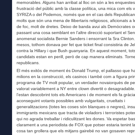
memorables. Alguns han arribat al lloc on són a les enqueste
frustració del públic amb la classe política, una mica com els 
SYRIZA o del Podemos, només que en el cas dels Republicans
molts que són una mena de llibertaris religiosos, aficionats a 
de foc, molt de dretes. Deixo de banda avui als Demòcrates o
passant una cosa semblant en l’altre direcció suportant el Se
anomenat socialista Bernie Sanders i ensorrant la Sra Clinton
mesos, tothom donava per fet que ticket final consistiria de J
contra la Hillary i que Bush guanyaria. En aquest moment, tot
candidats estan en perill, però de cap manera eliminats. Torn
republicans.
El més exitós de moment és Donald Trump, el pallasso que ha 
milions en la construcció, els casinos i també com a figura pri
programa de TV molt popular, un verdader novaiorquès de pel·
valorat variablement a NY entre clown divertit o desagradable
l’estan descobrint tots els Americans i de moment els fa gràci
aconseguint votants possibles amb vulgaritats, crueltats i
generalitzacions (totes les coses són blanques o negres), insu
immigrants mexicans que tracta de violadors i terroristes poten
qui no agrada treballar i ridiculitzant les dones. Va espetar ba
clarament a una periodista de FOX que potser estaria tenint la
cosa tan grollera que els mitjans gairebé no van gosaven repr