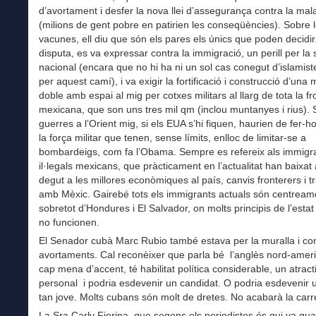
d’avortament i desfer la nova llei d’assegurança contra la mala
(milions de gent pobre en patirien les conseqüències). Sobre 
vacunes, ell diu que són els pares els únics que poden decidir.
disputa, es va expressar contra la immigració, un perill per la
nacional (encara que no hi ha ni un sol cas conegut d’islamist
per aquest camí), i va exigir la fortificació i construcció d’una 
doble amb espai al mig per cotxes militars al llarg de tota la fr
mexicana, que son uns tres mil qm (inclou muntanyes i rius). 
guerres a l’Orient mig, si els EUA s’hi fiquen, haurien de fer-h
la força militar que tenen, sense límits, enlloc de limitar-se a
bombardeigs, com fa l’Obama. Sempre es refereix als immigr
il·legals mexicans, que pràcticament en l’actualitat han baixat
degut a les millores econòmiques al país, canvis fronterers i t
amb Mèxic. Gairebé tots els immigrants actuals són centream
sobretot d’Hondures i El Salvador, on molts principis de l’estat
no funcionen.
El Senador cubà Marc Rubio també estava per la muralla i con
avortaments. Cal reconèixer que parla bé l’anglès nord-amer
cap mena d’accent, té habilitat política considerable, un atract
personal i podria esdevenir un candidat. O podria esdevenir u
tan jove. Molts cubans són molt de dretes. No acabarà la carr
La Sra Carly Fiorina, que segons els periodistes és qui va gua