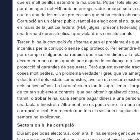
que és molt perillós estendre la mà oberta. Potser tots els polí
por d’un agent del FBI amb un enregistrador amagat sota la 
que es una de les millors proteccions que hi ha contra abusos
Corrupció en un càrrec públic, tant si és elegit com si no, qu
en mans de la justícia federal (FBI, jutges i presons federals)
una forma d’opressió oficial que viola drets constitucionals.
Tercer, hi ha la
corrupció de sistema
quan el problema és que 
incentius per la corrupció sense cap protecció. Per entendre-
per exemple d’algunes parròquies que recullen diners a la pla
deixen en mans d’uns quants poc dignes de confiança o a llo
protecció ni garanties de seguretat. Però aquest exemple trac
coses molt petites. Un problema verdader i greu que va amar
vides fou el dels estats comunistes, avui en dia encara existen
dels antics països. La burocràcia era tan feixuga i lenta i l’org
de tot tan subjecte a controls, que per obtenir qualsevol cosa,
tràmit, o trobar feina, calia sempre pagar diners a una person
una taula o finestreta. Altrament, no es podia viure. Era una 
corrupció oficial. Em recordo que tots els visitants i fugitius de 
sempre ho explicaven.
Sectors on hi ha corrupció
Durant períodes electorals, com ara, hi ha sempre gent que vol
la
corrupció política
contra un altre, cosa sovint injusta i simp