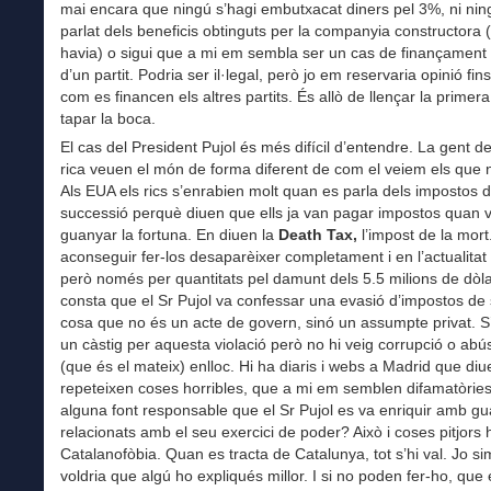
mai encara que ningú s’hagi embutxacat diners pel 3%, ni nin
parlat dels beneficis obtinguts per la companyia constructora (s
havia) o sigui que a mi em sembla ser un cas de finançament 
d’un partit. Podria ser il·legal, però jo em reservaria opinió fin
com es financen els altres partits. És allò de llençar la primer
tapar la boca.
El cas del President Pujol és més difícil d’entendre. La gent de
rica veuen el món de forma diferent de com el veiem els que
Als EUA els rics s’enrabien molt quan es parla dels impostos 
successió perquè diuen que ells ja van pagar impostos quan 
guanyar la fortuna. En diuen la
Death Tax,
l’impost de la mort
aconseguir fer-los desaparèixer completament i en l’actualitat
però només per quantitats pel damunt dels 5.5 milions de dòl
consta que el Sr Pujol va confessar una evasió d’impostos de
cosa que no és un acte de govern, sinó un assumpte privat. 
un càstig per aquesta violació però no hi veig corrupció o ab
(que és el mateix) enlloc. Hi ha diaris i webs a Madrid que diu
repeteixen coses horribles, que a mi em semblen difamatòries
alguna font responsable que el Sr Pujol es va enriquir amb g
relacionats amb el seu exercici de poder? Això i coses pitjors h
Catalanofòbia. Quan es tracta de Catalunya, tot s’hi val. Jo s
voldria que algú ho expliqués millor. I si no poden fer-ho, que 