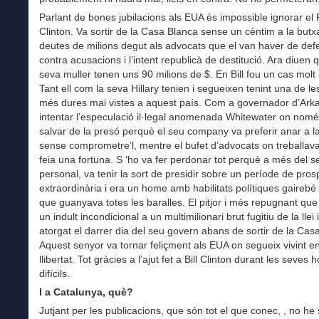
Parlant de bones jubilacions als EUA és impossible ignorar el 
Clinton. Va sortir de la Casa Blanca sense un cèntim a la but
deutes de milions degut als advocats que el van haver de def
contra acusacions i l’intent republicà de destitució. Ara diuen qu
seva muller tenen uns 90 milions de $. En Bill fou un cas molt 
Tant ell com la seva Hillary tenien i segueixen tenint una de le
més dures mai vistes a aquest país. Com a governador d’Ark
intentar l’especulació il·legal anomenada Whitewater on nomé
salvar de la presó perquè el seu company va preferir anar a l
sense comprometre’l, mentre el bufet d’advocats on treballava 
feia una fortuna. S ‘ho va fer perdonar tot perquè a més del se
personal, va tenir la sort de presidir sobre un període de prosp
extraordinària i era un home amb habilitats polítiques gairebé
que guanyava totes les baralles. El pitjor i més repugnant que 
un indult incondicional a un multimilionari brut fugitiu de la llei
atorgat el darrer dia del seu govern abans de sortir de la Cas
Aquest senyor va tornar feliçment als EUA on segueix vivint en
llibertat. Tot gràcies a l’ajut fet a Bill Clinton durant les seves
difícils.
I a Catalunya, què?
Jutjant per les publicacions, que són tot el que conec, , no he s