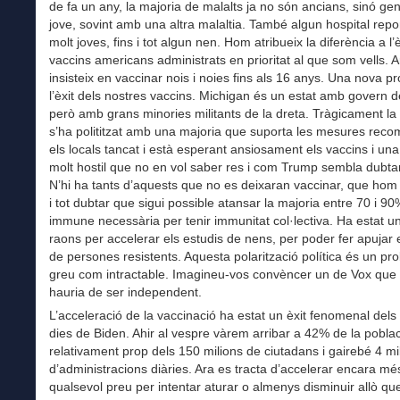
de fa un any, la majoria de malalts ja no són ancians, sinó ge
jove, sovint amb una altra malaltia. També algun hospital repo
molt joves, fins i tot algun nen. Hom atribueix la diferència a l’è
vaccins americans administrats en prioritat al que som vells. 
insisteix en vaccinar nois i noies fins als 16 anys. Una nova p
l’èxit dels nostres vaccins. Michigan és un estat amb govern
però amb grans minories militants de la dreta. Tràgicament l
s’ha polititzat amb una majoria que suporta les mesures rec
els locals tancat i està esperant ansiosament els vaccins i un
molt hostil que no en vol saber res i com Trump sembla dubtar
N’hi ha tants d’aquests que no es deixaran vaccinar, que hom 
i tot dubtar que sigui possible atansar la majoria entre 70 i 9
immune necessària per tenir immunitat col·lectiva. Ha estat u
raons per accelerar els estudis de nens, per poder fer apujar
de persones resistents. Aquesta polarització política és un pr
greu com intractable. Imagineu-vos convèncer un de Vox que
hauria de ser independent.
L’acceleració de la vaccinació ha estat un èxit fenomenal dels
dies de Biden. Ahir al vespre vàrem arribar a 42% de la poblac
relativament prop dels 150 milions de ciutadans i gairebé 4 mi
d’administracions diàries. Ara es tracta d’accelerar encara mé
qualsevol preu per intentar aturar o almenys disminuir allò q