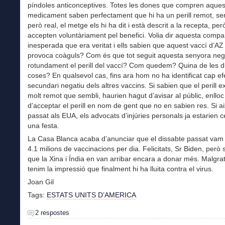
píndoles anticonceptives. Totes les dones que compren aques
medicament saben perfectament que hi ha un perill remot, se
però real, el metge els hi ha dit i està descrit a la recepta, per
accepten voluntàriament pel benefici. Volia dir aquesta compa
inesperada que era veritat i ells sabien que aquest vaccí d’A
provoca coàguls? Com és que tot seguit aquesta senyora ne
rotundament el perill del vaccí? Com quedem? Quina de les 
coses? En qualsevol cas, fins ara hom no ha identificat cap ef
secundari negatiu dels altres vaccins. Si sabien que el perill ex
molt remot que sembli, haurien hagut d’avisar al públic, enlloc
d’acceptar el perill en nom de gent que no en sabien res. Si 
passat als EUA, els advocats d’injúries personals ja estarien c
una festa.
La Casa Blanca acaba d’anunciar que el dissabte passat vam a
4.1 milions de vaccinacions per dia. Felicitats, Sr Biden, però
que la Xina i Índia en van arribar encara a donar més. Malgrat
tenim la impressió que finalment hi ha lluita contra el virus.
Joan Gil
Tags:
ESTATS UNITS D’AMERICA
2 respostes