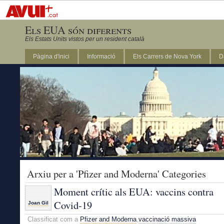
Els EUA són diferents
Els Estats Units vistos per un resident català
Pàgina d'inici
Informació
Els Carrers de Nova York
D
DC
Arxiu per a 'Pfizer and Moderna' Categories
Moment crític als EUA: vaccins contra
Covid-19
Joan Gil
Classificat com a
Pfizer and Moderna
,
vaccinació massiva