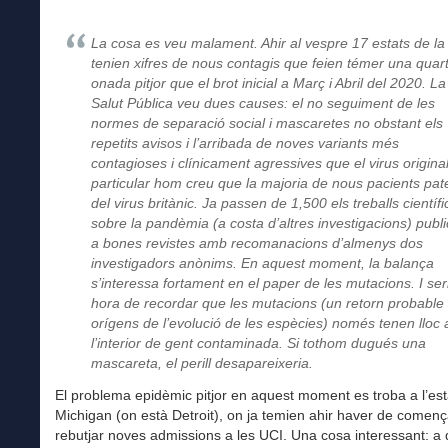
La cosa es veu malament. Ahir al vespre 17 estats de la
tenien xifres de nous contagis que feien témer una quar
onada pitjor que el brot inicial a Març i Abril del 2020. La
Salut Pública veu dues causes: el no seguiment de les
normes de separació social i mascaretes no obstant els
repetits avisos i l’arribada de noves variants més
contagioses i clínicament agressives que el virus origina
particular hom creu que la majoria de nous pacients pat
del virus britànic. Ja passen de 1,500 els treballs científi
sobre la pandèmia (a costa d’altres investigacions) publi
a bones revistes amb recomanacions d’almenys dos
investigadors anònims. En aquest moment, la balança
s’interessa fortament en el paper de les mutacions. I ser
hora de recordar que les mutacions (un retorn probable 
orígens de l’evolució de les espècies) només tenen lloc 
l’interior de gent contaminada. Si tothom dugués una
mascareta, el perill desapareixeria.
El problema epidèmic pitjor en aquest moment es troba a l’est
Michigan (on està Detroit), on ja temien ahir haver de començ
rebutjar noves admissions a les UCI. Una cosa interessant: a 