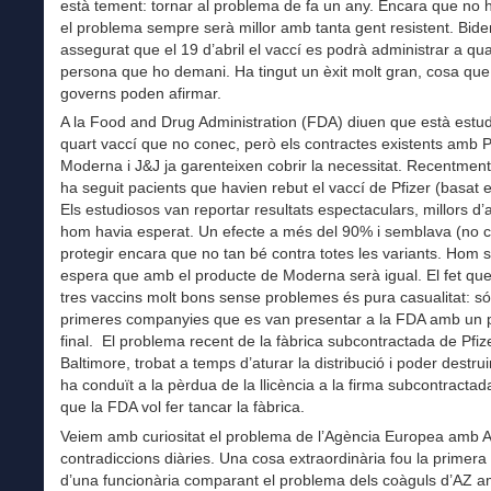
està tement: tornar al problema de fa un any. Encara que no h
el problema sempre serà millor amb tanta gent resistent. Bid
assegurat que el 19 d’abril el vaccí es podrà administrar a qu
persona que ho demani. Ha tingut un èxit molt gran, cosa qu
governs poden afirmar.
A la Food and Drug Administration (FDA) diuen que està estud
quart vaccí que no conec, però els contractes existents amb Pf
Moderna i J&J ja garenteixen cobrir la necessitat. Recentment
ha seguit pacients que havien rebut el vaccí de Pfizer (basat
Els estudiosos van reportar resultats espectaculars, millors d’
hom havia esperat. Un efecte a més del 90% i semblava (no c
protegir encara que no tan bé contra totes les variants. Hom 
espera que amb el producte de Moderna serà igual. El fet qu
tres vaccins molt bons sense problemes és pura casualitat: só
primeres companyies que es van presentar a la FDA amb un 
final. El problema recent de la fàbrica subcontractada de Pfiz
Baltimore, trobat a temps d’aturar la distribució i poder destrui
ha conduït a la pèrdua de la llicència a la firma subcontractad
que la FDA vol fer tancar la fàbrica.
Veiem amb curiositat el problema de l’Agència Europea amb
contradiccions diàries. Una cosa extraordinària fou la primera
d’una funcionària comparant el problema dels coàguls d’AZ a