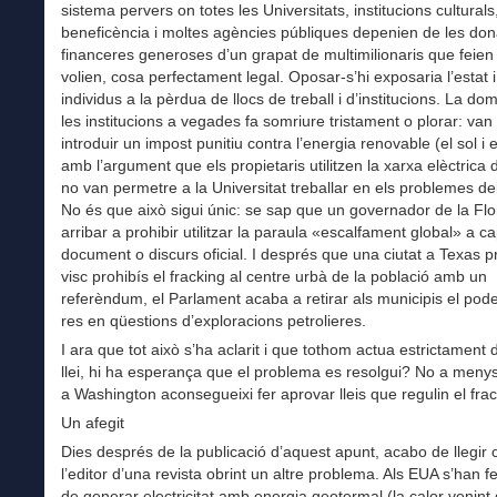
sistema pervers on totes les Universitats, institucions culturals,
beneficència i moltes agències públiques depenien de les do
financeres generoses d’un grapat de multimilionaris que feie
volien, cosa perfectament legal. Oposar-s’hi exposaria l’estat 
individus a la pèrdua de llocs de treball i d’institucions. La do
les institucions a vegades fa somriure tristament o plorar: van 
introduir un impost punitiu contra l’energia renovable (el sol i e
amb l’argument que els propietaris utilitzen la xarxa elèctrica d
no van permetre a la Universitat treballar en els problemes del
No és que això sigui únic: se sap que un governador de la Flo
arribar a prohibir utilitzar la paraula «escalfament global» a c
document o discurs oficial. I després que una ciutat a Texas p
visc prohibís el fracking al centre urbà de la població amb un
referèndum, el Parlament acaba a retirar als municipis el pode
res en qüestions d’exploracions petrolieres.
I ara que tot això s’ha aclarit i que tothom actua estrictament d
llei, hi ha esperança que el problema es resolgui? No a meny
a Washington aconsegueixi fer aprovar lleis que regulin el frac
Un afegit
Dies després de la publicació d’aquest apunt, acabo de llegir 
l’editor d’una revista obrint un altre problema. Als EUA s’han fe
de generar electricitat amb energia geotermal (la calor venint 