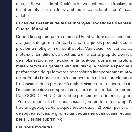
dies, el Servei Federal Geològic ho va confirmar: el fracking 
terratrèmols, fins ara lleus, amb perill considerable però incer
al futur.
El cas de l’Arsenal de les Muntanyes Rocalloses després 
Guerra Mundial
Durant la segona guerra mundial l’Estat va fabricar coses hor
ara gasos de guerra. Arribada la pau, aquests productes cons
problema molt gran i un perill públic. Van decidir concentrar a
materials, tan difícils de destruir, a un arsenal prop de Denve
de molts estudis, van acabar enterrant-los a una gran profundi
mateix temps els geòlegs van estudiar què passava i perquè 
perforacions de quilòmetres necessàries inesperadament pr
terratrèmols i gràcies a això entenem una mica el problema ac
L’associació de la perforació amb el sisme era transparent i i
l’epicentre estava sempre al pou, però no el produïa la perfora
INJECCIÓ DE FLUID, deixant-lo per sempre a l’interior a gran
Per evitar-los calia fer dues coses: 1) no perforar mai prop d
fractura geològica de plaques tectòniques i 2) evitar perforar
de roques sòlides. Vigilar evitant aquestes dues coses reduïa 
perill… sense suprimir-lo.
Els pous moderns