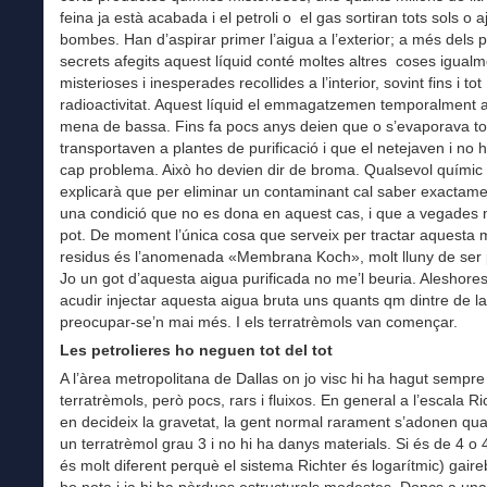
feina ja està acabada i el petroli o el gas sortiran tots sols o 
bombes. Han d’aspirar primer l’aigua a l’exterior; a més dels 
secrets afegits aquest líquid conté moltes altres coses igualm
misterioses i inesperades recollides a l’interior, sovint fins i tot
radioactivitat. Aquest líquid el emmagatzemen temporalment 
mena de bassa. Fins fa pocs anys deien que o s’evaporava tot
transportaven a plantes de purificació i que el netejaven i no h
cap problema. Això ho devien dir de broma. Qualsevol químic
explicarà que per eliminar un contaminant cal saber exactame
una condició que no es dona en aquest cas, i que a vegades n
pot. De moment l’única cosa que serveix per tractar aquesta
residus és l’anomenada «Membrana Koch», molt lluny de ser 
Jo un got d’aquesta aigua purificada no me’l beuria. Aleshores
acudir injectar aquesta aigua bruta uns quants qm dintre de la 
preocupar-se’n mai més. I els terratrèmols van començar.
Les petrolieres ho neguen tot del tot
A l’àrea metropolitana de Dallas on jo visc hi ha hagut sempre
terratrèmols, però pocs, rars i fluixos. En general a l’escala R
en decideix la gravetat, la gent normal rarament s’adonen qua
un terratrèmol grau 3 i no hi ha danys materials. Si és de 4 o 
és molt diferent perquè el sistema Richter és logarítmic) gair