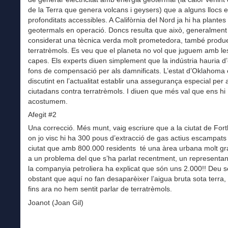
de la Terra que genera volcans i geysers) que a alguns llocs e
profonditats accessibles. A Califòrnia del Nord ja hi ha plantes
geotermals en operació. Doncs resulta que això, generalment
considerat una tècnica verda molt prometedora, també produ
terratrèmols. Es veu que el planeta no vol que juguem amb le
capes. Els experts diuen simplement que la indústria hauria d’
fons de compensació per als damnificats. L’estat d’Oklahoma 
discutint en l’actualitat establir una assegurança especial per 
ciutadans contra terratrèmols. I diuen que més val que ens hi
acostumem.
Afegit #2
Una correcció. Més munt, vaig escriure que a la ciutat de For
on jo visc hi ha 300 pous d’extracció de gas actius escampats 
ciutat que amb 800.000 residents té una àrea urbana molt gr
a un problema del que s’ha parlat recentment, un representant
la companyia petroliera ha explicat que són uns 2.000!! Deu s
obstant que aquí no fan desaparèixer l’aigua bruta sota terra
fins ara no hem sentit parlar de terratrèmols.
Joanot (Joan Gil)