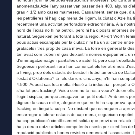
ho nota i ja hi ha pèrdues estructurals modestes. Doncs a una 
anomenada Azle l’any passat van passar dels 400, alguns d’el
grau 4 1/2 amb cases malmeses. Casualment, sense que, d’
les petrolieres hi hagi cap mena de lligam, la ciutat d’Azle ha t
recentment una activitat perforadora extraordinària. A la nostr
nord de Texas no hi ha petroli, però hi ha dipòsits enormes d
natural. Segueixen perforant a tota la regió. A Fort Worth ten
pous actius escampats per la ciutat; n’hi ha un al centre entre
gratacels i tres prop de casa meva. La torre en general la d
tan aviat com troben el gas deixant’hi només equipament, un d
d’emmagatzematge i pantalles de satèl·lit, però cap treballado
Segueixen perforant i ara han començat els terratrèmols d’esc
a Irving, prop dels estadis de beisbol i futbol americà de Dallas
l’estat d’Oklahoma? En els darrers cinc anys, n’hi han compta
4.500! Aquest cas feia molta il·lusió a la indústria, perquè a
s’ha fet poc fracking! Veieu com no té res a veure? deien ells
llegint sisplau, perquè amagaven un petit detall. Amb unes p
dignes de causa millor, afegeixen que no hi ha cap prova que
fracking en tingui la culpa. No obstant que es neguen a aprova
encarregar o tolerar estudis de cap mena, segueixen repetint
ha cap publicació científicament sòlida que provi una relació. D
ha ja deu o dotze articles competents escrits per científics de
reputació publicats a bones revistes denunciant l’associació. 