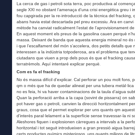
La cerca de gas i petroli sota terra, poc productiva al començ
segle XXI no obstant l’amenaça d’una crisi energètica greu i 
fou capgirada per la re-introducció de la tècnica del fracking,
abans havia estat descartada pel preu excessiu. Ara en canvi
mètode ha canviat radicalment l’estat de l’aprovisionament de
En aquest moment els preus de la gasolina cauen perquè n’ha
massa. Deixant de banda que aquesta energia mineral no és
i que l’escalfament del món s’accelera, dos petits detalls que 
interessen a la indústria totpoderosa, ara el problema que te
ciutadans que viuen a prop dels pous és que el fracking caus
terratrèmols. Aquí intentaré explicar perquè.
Com es fa el fracking
No és massa difícil d’explicar. Cal perforar un pou molt fons, 
qm o més que ha de quedar alineat per una tubera metàl·lica
no es feia, hi va haver contaminacions de la taula d’aigua subt
Quan la perforació arriba a la capa (sovint de pissarra) on sa
pot haver gas o petroli, canvien la direcció horitzontalment pe
graus, cosa que el permet explorar per uns quants qm aques
d’interès paral·lelament a la superfície sense travessar-la ni so
Aleshores fiquen i explosionen càrregues a intervals a la perf
horitzontal i tot seguit introdueixen a gran pressió aigua barr
certs productes químics misteriosos, uns quants milions de lit