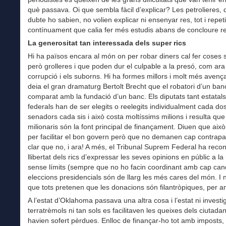
què passava. Oi que sembla fàcil d’explicar? Les petrolieres,
dubte ho sabien, no volien explicar ni ensenyar res, tot i repeti
contínuament que calia fer més estudis abans de concloure re
La generositat tan interessada dels super rics
Hi ha països encara al món on per robar diners cal fer coses 
però grolleres i que poden dur el culpable a la presó, com ara
corrupció i els suborns. Hi ha formes millors i molt més avenç
deia el gran dramaturg Bertolt Brecht que el robatori d’un ban
comparat amb la fundació d’un banc. Els diputats tant estatal
federals han de ser elegits o reelegits individualment cada dos
senadors cada sis i això costa moltíssims milions i resulta que
milionaris són la font principal de finançament. Diuen que això
per facilitar el bon govern però que no demanen cap contrapa
clar que no, i ara! A més, el Tribunal Suprem Federal ha recon
llibertat dels rics d’expressar les seves opinions en públic a la
sense límits (sempre que no ho facin coordinant amb cap candi
eleccions presidencials són de llarg les més cares del món. I no
que tots pretenen que les donacions són filantròpiques, per a
A l’estat d’Oklahoma passava una altra cosa i l’estat ni investi
terratrèmols ni tan sols es facilitaven les queixes dels ciutada
havien sofert pèrdues. Enlloc de finançar-ho tot amb imposts,