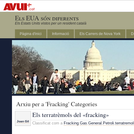
Els EUA són diferents
Els Estats Units vistos per un resident català
Pàgina d'inici
Informació
Els Carrers de Nova York
D
DC
Arxiu per a 'Fracking' Categories
Els terratrèmols del «fracking»
Joan Gil
Classificat com a
Fracking
,
Gas
,
General
,
Petroli
,
terratremo