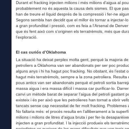
Durant el fracking injecten milions i més milions d’aigua al pou
probablement no és aquesta la causa dels sismes. El que pa
han de treure el líquid després de la compressió i fer-ne algu
Segons sembla han decidit que el millor és tornar a injectar-lo
a gran profunditat i pressió, com es feia a l’Arsenal de Denver
que és fent això com s’originen els terratrèmols, més que dur
l’exploració.
El cas curiós d’Oklahoma
La situació ha deixat perplex molta gent, perquè la majoria d
petroliers a Oklahoma van ser abandonats per ser poc product
alguns anys i hi ha hagut poc fracking. No obstant, és l’estat o
hagut més terratrèmols, sempre a la zona petroliera. Resulta 
pous antics van ser abandonats perquè el petroli sortia barre
massa aigua i era massa difícil i massa car purificar-lo. Darr
canvi un mètode barat de separar l’aigua del petroli gastant p
existeix i és per això que les petrolieres han tornat a obrir vel
tancats sense cap necessitat de fer molt fracking. Problemes
No faltaria més: el procés resulta en l’alliberament a la superf
milions i milions de litres d’aigua bruta i per fer-la desaparèixe
injecten a gran profunditat. I la injecció produeix els terratrèmo
periodistes es queixen de les grans dificultats que van tenir e