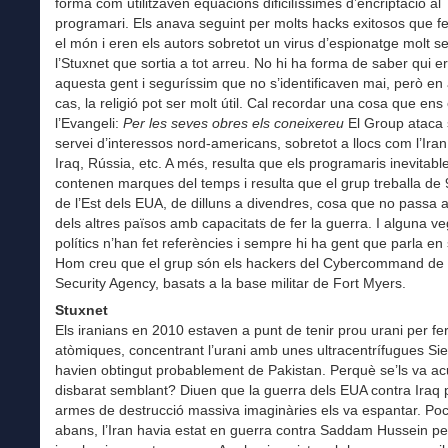
forma com utilitzaven equacions dificilíssimes d’encriptació al
programari. Els anava seguint per molts hacks exitosos que fe
el món i eren els autors sobretot un virus d’espionatge molt s
l’Stuxnet que sortia a tot arreu. No hi ha forma de saber qui e
aquesta gent i seguríssim que no s’identificaven mai, però en
cas, la religió pot ser molt útil. Cal recordar una cosa que en
l’Evangeli:
Per les seves obres els coneixereu
El Group ataca 
servei d’interessos nord-americans, sobretot a llocs com l’Iran,
Iraq, Rússia, etc. A més, resulta que els programaris inevitab
contenen marques del temps i resulta que el grup treballa de 
de l’Est dels EUA, de dilluns a divendres, cosa que no passa 
dels altres països amb capacitats de fer la guerra. I alguna ve
polítics n’han fet referències i sempre hi ha gent que parla en 
Hom creu que el grup són els hackers del Cybercommand de l
Security Agency, basats a la base militar de Fort Myers.
Stuxnet
Els iranians en 2010 estaven a punt de tenir prou urani per f
atòmiques, concentrant l’urani amb unes ultracentrífugues S
havien obtingut probablement de Pakistan. Perquè se’ls va ac
disbarat semblant? Diuen que la guerra dels EUA contra Iraq 
armes de destrucció massiva imaginàries els va espantar. Po
abans, l’Iran havia estat en guerra contra Saddam Hussein pe