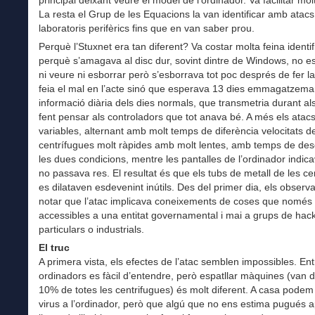
La resta el Grup de les Equacions la van identificar amb atacs
laboratoris perifèrics fins que en van saber prou.
Perquè l’Stuxnet era tan diferent? Va costar molta feina identif
perquè s’amagava al disc dur, sovint dintre de Windows, no e
ni veure ni esborrar però s’esborrava tot poc després de fer la
feia el mal en l’acte sinó que esperava 13 dies emmagatzema
informació diària dels dies normals, que transmetria durant al
fent pensar als controladors que tot anava bé. A més els atac
variables, alternant amb molt temps de diferència velocitats d
centrífugues molt ràpides amb molt lentes, amb temps de des
les dues condicions, mentre les pantalles de l’ordinador indic
no passava res. El resultat és que els tubs de metall de les ce
es dilataven esdevenint inútils. Des del primer dia, els observ
notar que l’atac implicava coneixements de coses que només 
accessibles a una entitat governamental i mai a grups de hac
particulars o industrials.
El truc
A primera vista, els efectes de l’atac semblen impossibles. Ent
ordinadors es fàcil d’entendre, però espatllar màquines (van d
10% de totes les centrifugues) és molt diferent. A casa podem
virus a l’ordinador, però que algú que no ens estima pugués 