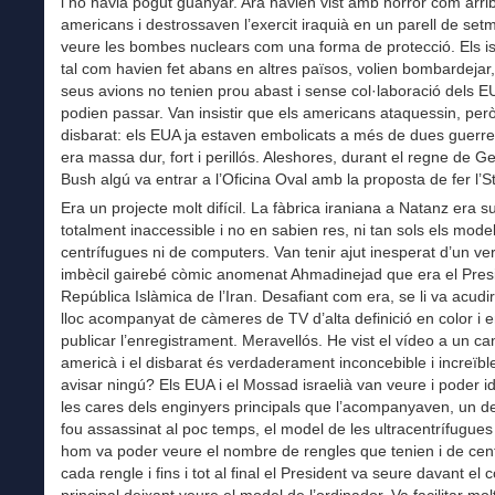
i no havia pogut guanyar. Ara havien vist amb horror com arri
americans i destrossaven l’exercit iraquià en un parell de se
veure les bombes nuclears com una forma de protecció. Els is
tal com havien fet abans en altres països, volien bombardejar,
seus avions no tenien prou abast i sense col·laboració dels E
podien passar. Van insistir que els americans ataquessin, per
disbarat: els EUA ja estaven embolicats a més de dues guerres 
era massa dur, fort i perillós. Aleshores, durant el regne de 
Bush algú va entrar a l’Oficina Oval amb la proposta de fer l’S
Era un projecte molt difícil. La fàbrica iraniana a Natanz era su
totalment inaccessible i no en sabien res, ni tan sols els mode
centrífugues ni de computers. Van tenir ajut inesperat d’un ve
imbècil gairebé còmic anomenat Ahmadinejad que era el Presi
República Islàmica de l’Iran. Desafiant com era, se li va acudir 
lloc acompanyat de càmeres de TV d’alta definició en color i e
publicar l’enregistrament. Meravellós. He vist el vídeo a un ca
americà i el disbarat és verdaderament inconcebible i increïbl
avisar ningú? Els EUA i el Mossad israelià van veure i poder id
les cares dels enginyers principals que l’acompanyaven, un de
fou assassinat al poc temps, el model de les ultracentrífugue
hom va poder veure el nombre de rengles que tenien i de cen
cada rengle i fins i tot al final el President va seure davant el
principal deixant veure el model de l’ordinador. Va facilitar molt