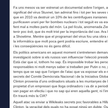
Fa uns mesos va ser estrenat un documental sobre l’origen, au
significat del virus Stuxnet, tan admirat fins i tot per les seves 
que en 2010 va destruir un 10% de les centrifugues iranianes
purificaven urani per fer bombes nuclears i tot seguit es va 
fent mal a moltes parts del món. La pel·lícula, anomenada
Ze
tenir poc èxit, que és molt trist per la importància del cas. Ara
a Showtime. Mentre que el programari del virus fou una obra
la informàtica que molt poca gent podria escriure, entendre e
i les conseqüències no és gens difícil.
Els polítics americans en aquest moment s’entretenen deman
investigació sobre si els russos van influenciar l’elecció presid
Està clar que sí, tothom ho sap. És impossible trobar les per
responsables ni molt menys saber si treballen per Putin o no, 
temps que se sap que l’origen de l’atac que va exposar els e-
secrets del Comitè Demòcrata Nacional i de la Iniciativa Globa
Clinton provenia d’uns ordinadors situats a les muntanyes de l
propietat d’un empresari que lloga ordinadors i va dir a periodi
van pagar en efectiu i que no sap qui eren aquella gent, ni l’i
En traurà més la CIA?
Aquell atac va enviar a Wikileaks secrets poc favorables a Hill
Clinton, la veracitat dels quals no ha posat ningú en dubte. Qu