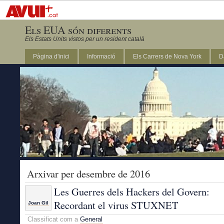
Els EUA són diferents
Els Estats Units vistos per un resident català
Pàgina d'inici
Informació
Els Carrers de Nova York
D
DC
Arxivar per desembre de 2016
Les Guerres dels Hackers del Govern:
Recordant el virus STUXNET
Joan Gil
Classificat com a
General