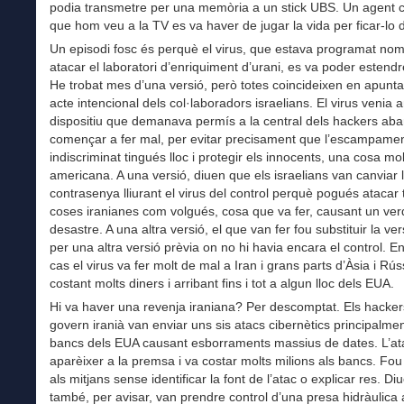
podia transmetre per una memòria a un stick UBS. Un agent 
que hom veu a la TV es va haver de jugar la vida per ficar-lo d
Un episodi fosc és perquè el virus, que estava programat no
atacar el laboratori d’enriquiment d’urani, es va poder estend
He trobat mes d’una versió, però totes coincideixen en apunta
acte intencional dels col·laboradors israelians. El virus venia
dispositiu que demanava permís a la central dels hackers ab
començar a fer mal, per evitar precisament que l’escampame
indiscriminat tingués lloc i protegir els innocents, una cosa mol
americana. A una versió, diuen que els israelians van canviar 
contrasenya lliurant el virus del control perquè pogués atacar 
coses iranianes com volgués, cosa que va fer, causant un ve
desastre. A una altra versió, el que van fer fou substituir la ver
per una altra versió prèvia on no hi havia encara el control. E
cas el virus va fer molt de mal a Iran i grans parts d’Àsia i Rús
costant molts diners i arribant fins i tot a algun lloc dels EUA.
Hi va haver una revenja iraniana? Per descomptat. Els hacker
govern iranià van enviar uns sis atacs cibernètics principalme
bancs dels EUA causant esborraments massius de dates. L’at
aparèixer a la premsa i va costar molts milions als bancs. Fou
als mitjans sense identificar la font de l’atac o explicar res. D
també, per avisar, van prendre control d’una presa hidràulica a