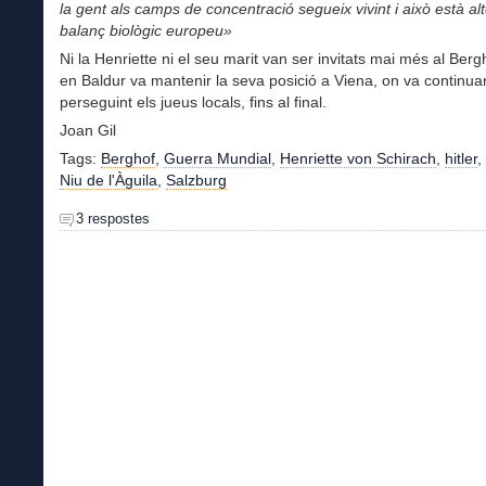
la gent als camps de concentració segueix vivint i això està alt
balanç biològic europeu»
Ni la Henriette ni el seu marit van ser invitats mai més al Berg
en Baldur va mantenir la seva posició a Viena, on va continua
perseguint els jueus locals, fins al final.
Joan Gil
Tags:
Berghof
,
Guerra Mundial
,
Henriette von Schirach
,
hitler
,
Niu de l'Àguila
,
Salzburg
3 respostes