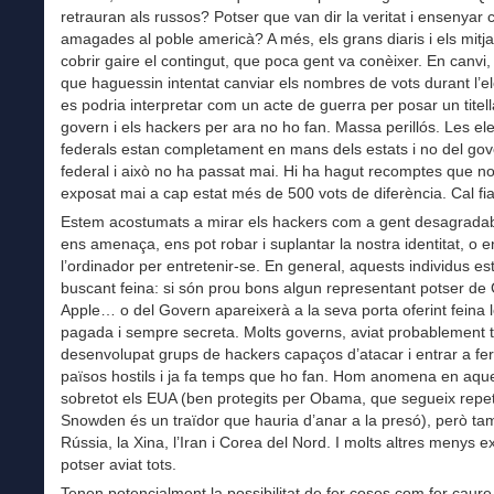
retrauran als russos? Potser que van dir la veritat i ensenyar 
amagades al poble americà? A més, els grans diaris i els mitj
cobrir gaire el contingut, que poca gent va conèixer. En canvi,
que haguessin intentat canviar els nombres de vots durant l’el
es podria interpretar com un acte de guerra per posar un titell
govern i els hackers per ara no ho fan. Massa perillós. Les el
federals estan completament en mans dels estats i no del go
federal i això no ha passat mai. Hi ha hagut recomptes que n
exposat mai a cap estat més de 500 vots de diferència. Cal fia
Estem acostumats a mirar els hackers com a gent desagrada
ens amenaça, ens pot robar i suplantar la nostra identitat, o e
l’ordinador per entretenir-se. En general, aquests individus es
buscant feina: si són prou bons algun representant potser de
Apple… o del Govern apareixerà a la seva porta oferint feina 
pagada i sempre secreta. Molts governs, aviat probablement t
desenvolupat grups de hackers capaços d’atacar i entrar a fe
països hostils i ja fa temps que ho fan. Hom anomena en aque
sobretot els EUA (ben protegits per Obama, que segueix repe
Snowden és un traïdor que hauria d’anar a la presó), però t
Rússia, la Xina, l’Iran i Corea del Nord. I molts altres menys ex
potser aviat tots.
Tenen potencialment la possibilitat de fer coses com fer caure 