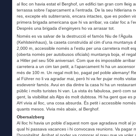
al lloc on havia estat el Berghof, un edifici tan gran com lleig
terrassa sobre l’aparcament a l’entrada. De la seu hitleriana 
res, excepte els subterranis, encara intactes, que es poden vis
primera brigada americana que hi va arribar, va calar foc a l’edi
Després una brigada d’enginyers ho va arrasar tot.
Només es va salvar de la destrucció el famós Niu de l’Àguila
(Kehlsteinhaus), la caseta construïda al cim d’una muntanya 
2,000 m, accessible només a l’estiu per una carretera molt es
(oberta només per autobusos oficials) muntanya boja, el regal 
a Hitler pel seu 50è aniversari. Com que és impossible arribar
carretera a un cim tan petit, a l’aparcament hi ha un ascensor
més de 100 m. Un regal molt bo, pagat pel poble alemany! Re
al Führer no li va agradar mai, però hi va fer pujar molts visita
esdevenir famós. Avui en dia dintre la casa hi ha un restaurant
públic i molts turistes hi van. La vista és fabulosa, però com s
gent, la visibilitat als Alps és molt dubtosa. Hi ha gent que es
AH vivia al lloc, una cosa absurda. És petit i accessible nomé
quants mesos. Vivia més abaix, al Berghof.
Obersalzberg
Al lloc hi havia un poble d’aquest nom que agradava molt al jo
qual hi passava vacances i hi convocava reunions. Va pagar
l’hospitalitat. Arribat al poder va comprar al preu que va voler