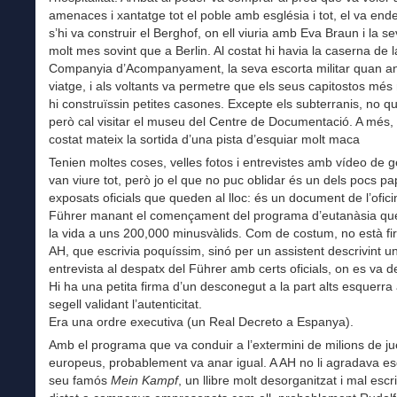
amenaces i xantatge tot el poble amb església i tot, el va ende
s’hi va construir el Berghof, on ell viuria amb Eva Braun i la se
molt mes sovint que a Berlin. Al costat hi havia la caserna de l
Companyia d’Acompanyament, la seva escorta militar quan a
viatge, i als voltants va permetre que els seus capitostos més
hi construïssin petites casones. Excepte els subterranis, no q
però cal visitar el museu del Centre de Documentació. A més, 
costat mateix la sortida d’una pista d’esquiar molt maca
Tenien moltes coses, velles fotos i entrevistes amb vídeo de 
van viure tot, però jo el que no puc oblidar és un dels pocs p
exposats oficials que queden al lloc: és un document de l’ofici
Führer manant el començament del programa d’eutanàsia que
la vida a uns 200,000 minusvàlids. Com de costum, no està fi
AH, que escrivia poquíssim, sinó per un assistent descrivint u
entrevista al despatx del Führer amb certs oficials, on es va dec
Hi ha una petita firma d’un desconegut a la part alts esquerr
segell validant l’autenticitat.
Era una ordre executiva (un Real Decreto a Espanya).
Amb el programa que va conduir a l’extermini de milions de j
europeus, probablement va anar igual. A AH no li agradava esc
seu famós
Mein Kampf
, un llibre molt desorganitzat i mal escri