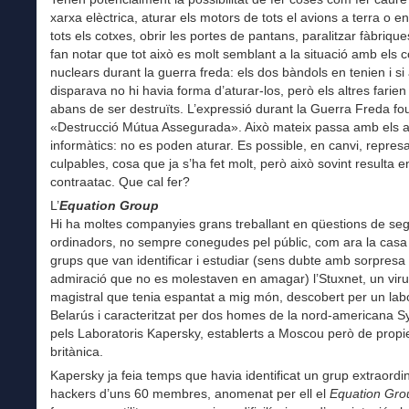
xarxa elèctrica, aturar els motors de tots el avions a terra o en
tots els cotxes, obrir les portes de pantans, paralitzar fàbriq
fan notar que tot això es molt semblant a la situació amb els 
nuclears durant la guerra freda: els dos bàndols en tenien i si 
disparava no hi havia forma d’aturar-los, però els altres farien
abans de ser destruïts. L’expressió durant la Guerra Freda fo
«Destrucció Mútua Assegurada». Això mateix passa amb els a
informàtics: no es poden aturar. Es possible, en canvi, represa
culpables, cosa que ja s’ha fet molt, però això sovint resulta e
contraatac. Que cal fer?
L’
Equation Group
Hi ha moltes companyies grans treballant en qüestions de seg
ordinadors, no sempre conegudes pel públic, com ara la casa
grups que van identificar i estudiar (sens dubte amb sorpresa 
admiració que no es molestaven en amagar) l’Stuxnet, un virus 
magistral que tenia espantat a mig món, descobert per un labo
Belarús i caracteritzat per dos homes de la nord-americana S
pels Laboratoris Kapersky, establerts a Moscou però de propi
britànica.
Kapersky ja feia temps que havia identificat un grup extraordi
hackers d’uns 60 membres, anomenat per ell el
Equation Gro