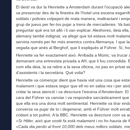
El destí va dur la Henriette a Amsterdam durant l’ocupació a
va presenciar des de la finestra de l’hotel una escena esgarri
soldats i policies colpejant de mala manera, maltractant i em
grup de jueus per fer-los pujar a trens de mercaderies. Va bai
preguntar què era tot allò i li van explicar. Aleshores, deia ella
alemany també indignat, va afegir que tot estava molt malame
serviria només per fer més enemics contra Alemanya. I que l
vegada que anés al Berghof, que li expliqués al Führer. Sí, 
Henriette va fer exactament això. Arribada a Múnic, va trucar 
demanant una entrevista privada a AH, que li fou concedida. El
com ella deia, la va rebre a la seva oficina, no pas en privat s
d’assistents i la secretària. Què volia?
Henriette va començar dient que havia vist una cosa que esta
malament i que estava segur que ell no en sabia res i per això
cridar la seva atenció i va descriure l’escena d’Amsterdam. El 
cara del Führer va canviar i va respondre sarcàsticament que 
que ella era una dona molt sentimental. Henriette va tirar enda
conversa va pujar de to i degenerar, amb el Führer molt enrabi
cridant a tot pulmó. A la BBC, Henriette va descriure com va a
«Sr Hitler, això que vostè fa està malament i no ho hauria de 
«
Cada dia perdo al front 10,000 dels meus millors soldats, m