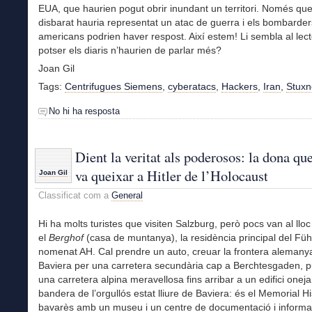
EUA, que haurien pogut obrir inundant un territori. Només qu
disbarat hauria representat un atac de guerra i els bombarder
americans podrien haver respost. Així estem! Li sembla al lec
potser els diaris n’haurien de parlar més?
Joan Gil
Tags:
Centrifugues Siemens
,
cyberatacs
,
Hackers
,
Iran
,
Stuxn
No hi ha resposta
Dient la veritat als poderosos: la dona qu
va queixar a Hitler de l’Holocaust
Joan Gil
Classificat com a
General
Hi ha molts turistes que visiten Salzburg, però pocs van al llo
el
Berghof
(casa de muntanya), la residència principal del Füh
nomenat AH. Cal prendre un auto, creuar la frontera aleman
Baviera per una carretera secundària cap a Berchtesgaden, p
una carretera alpina meravellosa fins arribar a un edifici oneja
bandera de l’orgullós estat lliure de Baviera: és el Memorial Hi
bavarès amb un museu i un centre de documentació i informac