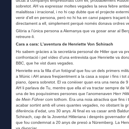
dictat a companys empresonats com ell, probablement Rudolf
sobretot. AH va expressar moltes vegades la seva febre antise
malaltissa i irracional, i no hi cap dubte que el projecte exter
venir d’ell en persona, però no hi ha en canvi papers traçant-l
directament a ell, simplement perquè només donava ordres ve
Glòria a l’única persona a Alemanya que va gosar anar al Ber
retreure-li.
Cara a cara: L’aventura de Henriette Von Schirach
Ho sabem gràcies a la secretària personal de Hitler que va pr
confrontació i pel vídeo d’una entrevista que Henriette va dona
BBC, que he vist dues vegades.
Henriette era la filla d’un fotògraf que fou un dels primers mili
a Múnic i AH anava freqüentment a la casa a sopar i fins i tot a
piano, òpera sobretot. El va conèixer quan era una nena de 9
AH li parlava de Tu, mentre que ella el va tractar sempre de Vo
una de les poquíssimes persones que l’anomenaven
Herr Hit
de
Mein Führer
com tothom. Era una noia atractiva que fins i t
acabar sortint amb ell unes quantes vegades, no obstant la g
diferència d’edat, uns 30 anys. Al final es va casar amb Baldu
Schirach, cap de la Joventut Hitleriana i després governador 
que fou condemnat a 20 anys de presó a Nüremberg. La Henr
va divorciar.