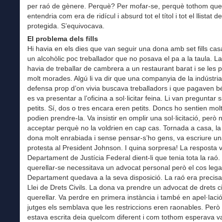
per raó de gènere. Perquè? Per mofar-se, perquè tothom que 
entendria com era de ridícul i absurd tot el títol i tot el llistat d
protegida. S’equivocava.
El problema dels fills
Hi havia en els dies que van seguir una dona amb set fills c
un alcohòlic poc treballador que no posava el pa a la taula. L
havia de treballar de cambrera a un restaurant barat i se les
molt morades. Algú li va dir que una companyia de la indústria
defensa prop d’on vivia buscava treballadors i que pagaven b
es va presentar a l’oficina a sol·licitar feina. Li van preguntar si 
petits. Sí, dos o tres encara eren petits. Doncs ho sentien mol
podien prendre-la. Va insistir en omplir una sol·licitació, però 
acceptar perquè no la voldrien en cap cas. Tornada a casa, l
dona molt enrabiada i sense pensar-s’ho gens, va escriure un
protesta al President Johnson. I quina sorpresa! La resposta 
Departament de Justícia Federal dient-li que tenia tota la raó.
querellar-se necessitava un advocat personal però el cos lega
Departament quedava a la seva disposició. La raó era precis
Llei de Drets Civils. La dona va prendre un advocat de drets civ
querellar. Va perdre en primera instància i també en apel·lació
jutges els semblava que les restriccions eren raonables. Però 
estava escrita deia quelcom diferent i com tothom esperava 