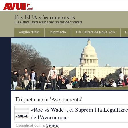
Els EUA són diferents
Els Estats Units vistos per un resident català
Pàgina d'inici
Informació
Els Carrers de Nova York
D
DC
Etiqueta arxiu 'Avortaments'
«Roe vs Wade», el Suprem i la Legalitzac
de l’Avortament
Joan Gil
Classificat com a
General