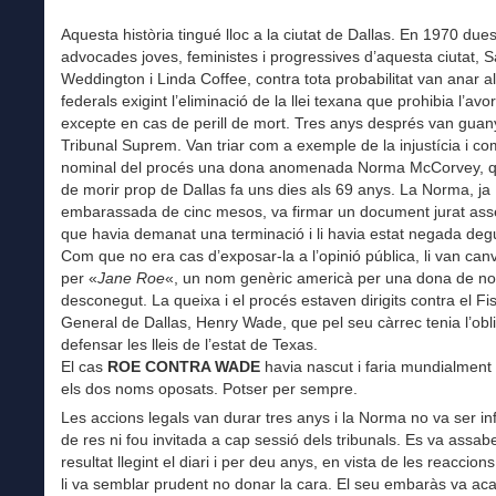
Aquesta història tingué lloc a la ciutat de Dallas. En 1970 due
advocades joves, feministes i progressives d’aquesta ciutat, 
Weddington i Linda Coffee, contra tota probabilitat van anar al
federals exigint l’eliminació de la llei texana que prohibia l’av
excepte en cas de perill de mort. Tres anys després van guan
Tribunal Suprem. Van triar com a exemple de la injustícia i com
nominal del procés una dona anomenada Norma McCorvey, 
de morir prop de Dallas fa uns dies als 69 anys. La Norma, ja
embarassada de cinc mesos, va firmar un document jurat ass
que havia demanat una terminació i li havia estat negada degut 
Com que no era cas d’exposar-la a l’opinió pública, li van can
per «
Jane Roe
«, un nom genèric americà per una dona de n
desconegut. La queixa i el procés estaven dirigits contra el Fi
General de Dallas, Henry Wade, que pel seu càrrec tenia l’obl
defensar les lleis de l’estat de Texas.
El cas
ROE CONTRA WADE
havia nascut i faria mundialmen
els dos noms oposats. Potser per sempre.
Les accions legals van durar tres anys i la Norma no va ser i
de res ni fou invitada a cap sessió dels tribunals. Es va assab
resultat llegint el diari i per deu anys, en vista de les reaccion
li va semblar prudent no donar la cara. El seu embaràs va aca