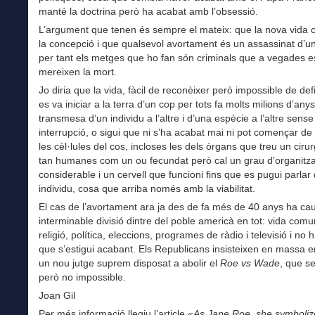
manté la doctrina però ha acabat amb l’obsessió.
L’argument que tenen és sempre el mateix: que la nova vida
la concepció i que qualsevol avortament és un assassinat d’un
per tant els metges que ho fan són criminals que a vegades e
mereixen la mort.
Jo diria que la vida, fàcil de reconèixer però impossible de def
es va iniciar a la terra d’un cop per tots fa molts milions d’anys
transmesa d’un individu a l’altre i d’una espècie a l’altre sense
interrupció, o sigui que ni s’ha acabat mai ni pot començar de
les cèl·lules del cos, incloses les dels òrgans que treu un ciru
tan humanes com un ou fecundat però cal un grau d’organitz
considerable i un cervell que funcioni fins que es pugui parlar
individu, cosa que arriba només amb la viabilitat.
El cas de l’avortament ara ja des de fa més de 40 anys ha ca
interminable divisió dintre del poble americà en tot: vida comun
religió, política, eleccions, programes de ràdio i televisió i no h
que s’estigui acabant. Els Republicans insisteixen en massa
un nou jutge suprem disposat a abolir el
Roe vs Wade
, que ser
però no impossible.
Joan Gil
Per més informació llegiu l’article «
As Jane Roe, she symboli