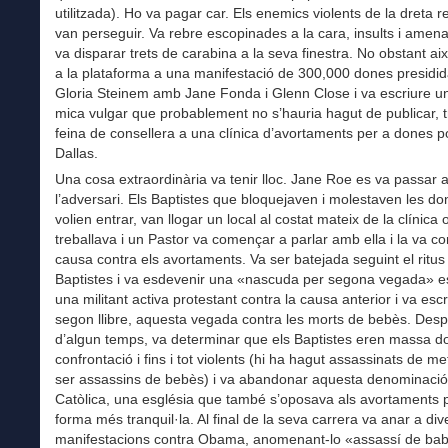
utilitzada). Ho va pagar car. Els enemics violents de la dreta re
van perseguir. Va rebre escopinades a la cara, insults i amena
va disparar trets de carabina a la seva finestra. No obstant aix
a la plataforma a una manifestació de 300,000 dones presidid
Gloria Steinem amb Jane Fonda i Glenn Close i va escriure un
mica vulgar que probablement no s’hauria hagut de publicar, 
feina de consellera a una clínica d’avortaments per a dones p
Dallas.
Una cosa extraordinària va tenir lloc. Jane Roe es va passar 
l’adversari. Els Baptistes que bloquejaven i molestaven les d
volien entrar, van llogar un local al costat mateix de la clínic
treballava i un Pastor va començar a parlar amb ella i la va con
causa contra els avortaments. Va ser batejada seguint el ritus
Baptistes i va esdevenir una «nascuda per segona vegada» e
una militant activa protestant contra la causa anterior i va esc
segon llibre, aquesta vegada contra les morts de bebès. Des
d’algun temps, va determinar que els Baptistes eren massa d
confrontació i fins i tot violents (hi ha hagut assassinats de m
ser assassins de bebès) i va abandonar aquesta denominació 
Catòlica, una església que també s’oposava als avortaments 
forma més tranquil·la. Al final de la seva carrera va anar a di
manifestacions contra Obama, anomenant-lo «assassí de bab