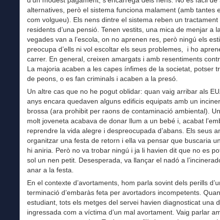
alternatives, però el sistema funciona malament (amb tantes 
com volgueu). Els nens dintre el sistema reben un tractament s
residents d’una pensió. Tenen vestits, una mica de menjar a la
vegades van a l’escola, on no aprenen res, però ningú els est
preocupa d’ells ni vol escoltar els seus problemes, i ho aprene
carrer. En general, creixen amargats i amb resentiments cont
La majoria acaben a les capes ínfimes de la societat, potser t
de peons, o es fan criminals i acaben a la presó.
Un altre cas que no he pogut oblidar: quan vaig arribar als EU
anys encara quedaven alguns edificis equipats amb un incine
brossa (ara prohibit per raons de contaminació ambiental). U
molt joveneta acabava de donar llum a un bebé i, acabat l’em
reprendre la vida alegre i despreocupada d’abans. Els seus am
organitzar una festa de retorn i ella va pensar que buscaria u
hi aniria. Però no va trobar ningú i ja li havien dit que no es p
sol un nen petit. Desesperada, va llançar el nadó a l’incinerado
anar a la festa.
En el contexte d’avortaments, hom parla sovint dels perills d’
terminació d’embaràs feta per avortadors incompetents. Quan
estudiant, tots els metges del servei havien diagnosticat una 
ingressada com a víctima d’un mal avortament. Vaig parlar am