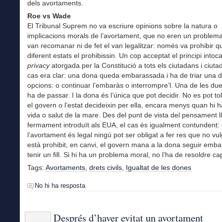
dels avortaments.
Roe vs Wade
El Tribunal Suprem no va escriure opinions sobre la natura o
implicacions morals de l’avortament, que no eren un problema 
van recomanar ni de fet el van legalitzar: només va prohibir q
diferent estats el prohibissin. Un cop acceptat el principi intoc
privacy
atorgada per la Constitució a tots els ciutadans i ciuta
cas era clar: una dona queda embarassada i ha de triar una 
opcions: o continuar l’embaràs o interrompre’l. Una de les du
ha de passar. I la dona és l’única que pot decidir. No es pot to
el govern o l’estat decideixin per ella, encara menys quan hi ha
vida o salut de la mare. Des del punt de vista del pensament lli
fermament introduït als EUA, el cas és igualment contundent:
l’avortament és legal ningú pot ser obligat a fer res que no vu
està prohibit, en canvi, el govern mana a la dona seguir emba
tenir un fill. Si hi ha un problema moral, no l’ha de resoldre cap
Tags:
Avortaments
,
drets civils
,
Igualtat de les dones
No hi ha resposta
Després d’haver evitat un avortament