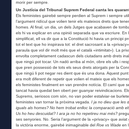
morir per sempre.
Un Justícia del Tribunal Suprem Federal canta les quaran
Els feministes gairebé sempre perdien al Suprem i sempre util
l’argument ridícul que volien tenir els mateixos drets que tene
homes. Al final, un dia, un dels Jutges que acabaven de tomb
els hi va explicar en una opinió separada que va escriure. En 
simplificat, ell va dir que a la Constitució hi havia un principi 
tot el text que ho inspirava tot: el dret sacrosant a la «privacy
paraula que vol dir molt més que el català «intimitat»). La pri
envolta completament cadascun dels ciutadans amb drets ina
que ningú pot tocar. Un nadó arriba al món, obre els ulls i respi
que pren possessió de tots els seus drets atorgats per la Const
que ningú li pot negar res dient que és una dona. Aquest punt
era molt diferent de repetir que volien el mateix que els home
els feministes finalment en van prendre notícia. El camí que 
tancat havia quedat ben obert per guanyar reivindicacions. El
Suprems, seriosos com són, no van poder estalviar-se burlete
feministes van tornar la pròxima vegada.
I ja no dieu que les
iguals als homes? No hem trobat enlloc la comparació amb e
Us ho heu descuidat? I ara ja no ho repetireu mai més?
preg
ses senyories. No. Seria l’argument de la «privacy» que aviat
la victòria enorme, gairebé inimaginable del
Roe vs Wade
en 