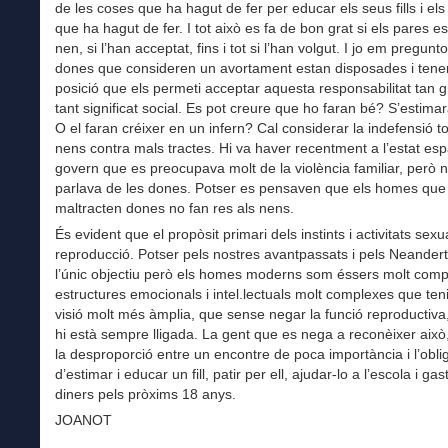
de les coses que ha hagut de fer per educar els seus fills i els 
que ha hagut de fer. I tot això es fa de bon grat si els pares e
nen, si l’han acceptat, fins i tot si l’han volgut. I jo em pregunto
dones que consideren un avortament estan disposades i ten
posició que els permeti acceptar aquesta responsabilitat tan g
tant significat social. Es pot creure que ho faran bé? S’estima
O el faran créixer en un infern? Cal considerar la indefensió to
nens contra mals tractes. Hi va haver recentment a l’estat es
govern que es preocupava molt de la violència familiar, però
parlava de les dones. Potser es pensaven que els homes que
maltracten dones no fan res als nens.
És evident que el propòsit primari dels instints i activitats sexu
reproducció. Potser pels nostres avantpassats i pels Neandert
l’únic objectiu però els homes moderns som éssers molt comp
estructures emocionals i intel.lectuals molt complexes que te
visió molt més àmplia, que sense negar la funció reproductiv
hi està sempre lligada. La gent que es nega a reconèixer aix
la desproporció entre un encontre de poca importància i l’obli
d’estimar i educar un fill, patir per ell, ajudar-lo a l’escola i ga
diners pels pròxims 18 anys.
JOANOT