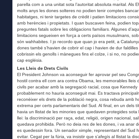
parella com a una unitat sota l’autoritat absoluta marital. Als 
molts anys les dones solteres no podien tenir comptes bancaris
habitatges, ni tenir targetes de crèdit i patien limitacions cons
amb herències i propietats. I quan buscaven feina, podien to
preguntes fatals sobre les obligacions familiars. Algunes d’aq
limitacions segueixen en força a certs països musulmans, sobr
són wahhabites. I jo recordo que quan jo era petit, a Cataluny
dones també s’havien de cobrir el cap i havien de dur faldille
cobrissin els genolls i mànegues fins el colze, i si no, no podie
cap església.
Les Lleis de Drets Civils
El President Johnson va aconseguir fer aprovar pel seu Congr
hostil contra ell com ara contra Obama, les memorables lleis 
civils per acabar amb la segregació racial, cosa que Kennedy
probablement no hauria aconseguit mai. Es tractava principa
reconèixer els drets de la població negra, cosa rebuda amb hos
extrema per certs parlamentaris del Sud. Al final, en un dels tít
havia un llistat de les minories que quedaven protegides sota 
llei: la discriminació per raça, edat, religió, origen nacional, sal
quedava prohibida. Però no deia res de les dones, i va anar 
es quedessin fora. Un senador ximple, representant del Sud 
evitar. Cegat per la fúria, va insistir que s’afegís al llistat la di