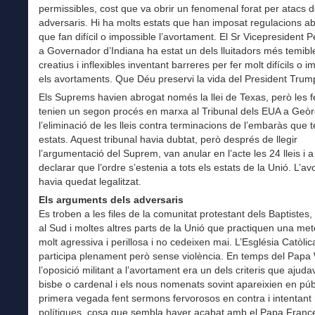
permissibles, cost que va obrir un fenomenal forat per atacs d
adversaris. Hi ha molts estats que han imposat regulacions a
que fan difícil o impossible l’avortament. El Sr Vicepresident
a Governador d’Indiana ha estat un dels lluitadors més temibl
creatius i inflexibles inventant barreres per fer molt difícils o 
els avortaments. Que Déu preservi la vida del President Trum
Els Suprems havien abrogat només la llei de Texas, però les f
tenien un segon procés en marxa al Tribunal dels EUA a Geòrg
l’eliminació de les lleis contra terminacions de l’embaràs que 
estats. Aquest tribunal havia dubtat, però després de llegir
l’argumentació del Suprem, van anular en l’acte les 24 lleis i 
declarar que l’ordre s’estenia a tots els estats de la Unió. L’a
havia quedat legalitzat.
Els arguments dels adversaris
Es troben a les files de la comunitat protestant dels Baptistes,
al Sud i moltes altres parts de la Unió que practiquen una me
molt agressiva i perillosa i no cedeixen mai. L’Església Catòlic
participa plenament però sense violència. En temps del Papa 
l’oposició militant a l’avortament era un dels criteris que ajud
bisbe o cardenal i els nous nomenats sovint apareixien en púb
primera vegada fent sermons fervorosos en contra i intentan
polítiques, cosa que sembla haver acabat amb el Papa Franc