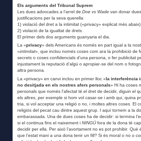
Els arguments del Tribunal Suprem
Les dues advocades a l’arrel de
Doe vs Wade
van donar due
justificacions per la seva querella:
1) violació del dret a la intimitat («privacy» explicat més abaix)
2) violació de la igualtat de drets.
El primer dels dos arguments guanyaria el dia.
La «
privacy
» dels Americans és només en part igual a la nos
«
intimitat
«, que inclou només coses com ara la prohibició de f
secrets o coses confidencials d’una persona, o fer publicitat pe
injustament la reputació d’algú o apropiar-se del nom o fotogr
altra persona.
La «privacy» en canvi inclou en primer lloc «
la interferència i
no desitjada en els nostres afers personals
» Hi ha coses 
personals que només l’afectat té el dret de decidir, diguin el q
els altres, per exemple si hom vol casar-se i amb qui, quina p
tria, si vol acceptar una religió o no, i moltes altres coses. El 
religiós del pecat cau dintre aquest grup. I aquí tornem a la d
embarassada. Una de dues coses ha de decidir: si termina l’
si el continua fins el naixement i
NINGÚ
fora de la dona té cap
decidir per ella. Per això l’avortament no es pot prohibir. Què 
que l’estat mani a una dona tenir un fill? Si és moral o no o con