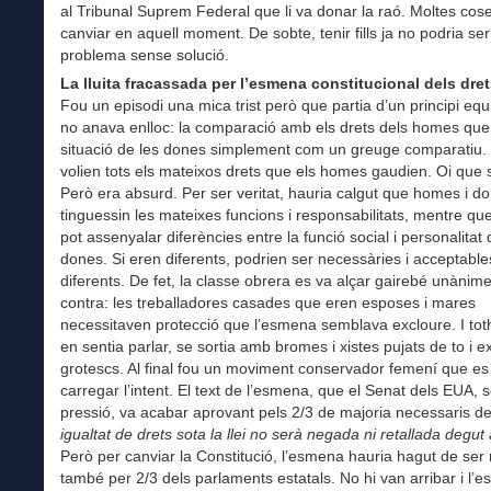
al Tribunal Suprem Federal que li va donar la raó. Moltes cos
canviar en aquell moment. De sobte, tenir fills ja no podria se
problema sense solució.
La lluita fracassada per l’esmena constitucional dels dret
Fou un episodi una mica trist però que partia d’un principi eq
no anava enlloc: la comparació amb els drets dels homes que 
situació de les dones simplement com un greuge comparatiu.
volien tots els mateixos drets que els homes gaudien. Oi que
Però era absurd. Per ser veritat, hauria calgut que homes i d
tinguessin les mateixes funcions i responsabilitats, mentre qu
pot assenyalar diferències entre la funció social i personalitat
dones. Si eren diferents, podrien ser necessàries i acceptables
diferents. De fet, la classe obrera es va alçar gairebé unàni
contra: les treballadores casades que eren esposes i mares
necessitaven protecció que l’esmena semblava excloure. I to
en sentia parlar, se sortia amb bromes i xistes pujats de to i 
grotescs. Al final fou un moviment conservador femení que es
carregar l’intent. El text de l’esmena, que el Senat dels EUA, 
pressió, va acabar aprovant pels 2/3 de majoria necessaris de
igualtat de drets sota la llei no serà negada ni retallada degut
Però per canviar la Constitució, l’esmena hauria hagut de ser r
també per 2/3 dels parlaments estatals. No hi van arribar i l’