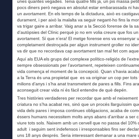
unes quantes vegades. Tenia quatre fills ja, un pis massa petit
pocs diners però negava en absolut estar embarassada ni hav
un avortament. En els temps de la dictadura, això es castigav
durament, i per això la malalta va seguir negant-ho fins la mor
va trigar gaire a arribar. Vaig anar a la Secció forense de la sa
d’autòpsies del Clínic perquè jo no em volia creure que fos un
avortament. Sí que n’era! El metge forense ens va ensenyar 
completament destroçada per algun instrument groller no ident
va dir que no recordava cap avortament tan mal fet com aquel
Aquí als EUA els grups del complexe político-religiós de l’extr
sempre obsessionats per l’avortament, repeteixen continuame
vida comença el moment de la concepció. Quan s’havia acaba
a la Terra és una propietat que es va originar un cop per tots 
milions d’anys i s’ha anat transmetent de pares a fills. Fins ar
aconseguit crear vida ni és fàcil entendre de què depén.
Tres històries verdaderes per recordar que amb el neixement
criatura no s’ha acabat res, sinó que un procés llarguíssim qu
vida dels pares i imposa continues obligacions, acaba de com
éssers humans necessitem molts anys abans d’arribar a ser 
viure tots sols. Naixem amb un cervell que no passa del 10% 
adult i seguim sent indefensos i irresponsables fins ser declar
uns 18 anys després. Seria interessant demanar a una mare un