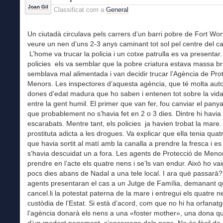
Joan Gil
Classificat com a
General
Un ciutadà circulava pels carrers d’un barri pobre de Fort Wo
veure un nen d’uns 2-3 anys caminant tot sol pel centre del ca
L’home va trucar la policia i un cotxe patrulla es va presentar.
policies els va semblar que la pobre criatura estava massa br
semblava mal alimentada i van decidir trucar l’Agència de Pro
Menors. Les inspectores d’aquesta agència, que té molta autor
dones d’edat madura que ho saben i entenen tot sobre la vida 
entre la gent humil. El primer que van fer, fou canviar el panya
que probablement no s’havia fet en 2 o 3 dies. Dintre hi havia 
escarabats. Mentre tant, els policies ja havien trobat la mare
prostituta adicta a les drogues. Va explicar que ella tenia quat
que havia sortit al matí amb la canalla a prendre la fresca i e
s’havia descuidat un a fora. Les agents de Protecció de Menor
prendre en l’acte els quatre nens i se’ls van endur. Això ho va
pocs dies abans de Nadal a una tele local. I ara què passarà
agents presentaran el cas a un Jutge de Família, demanant qu
cancel.li la potestat paterna de la mare i entregui els quatre n
custòdia de l’Estat. Si està d’acord, com que no hi ha orfanatg
l’agència donarà els nens a una «foster mother», una dona q
d’un modest pagament, s’encarrega dels nens. No és fàcil de 