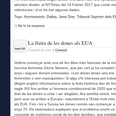
abortion divide
» al NYTimes del 19 Febrer 2017 que conté mo
referències i d’on he tret algunes dades.
Tags:
Avortaments
,
Dallas
,
Jane Doe
,
Tribunal Suprem dels 
No hi ha resposta
La lluita de les dones als EUA
Joan Gil
Classificat com a
General
Voldria començar amb una de les dites més famoses de la mo
heroïna feminista Gloria Steinem, que per cert ja ha complert 
anys i segueix donant entrevistes:
«Les dones tenen una tria:
feministes o són masoquistes»
Si algú s’hi interessa pot troba
(llegint anglès) informacions sobre la lluita històrica des de fin
segle XIX fins arribar a l’esmena constitucional de 1920 que es
dret de les dones a votar i ser elegides. Ara sembla remot, in
però això va arribar a Europa i naturalment a l’Estat molt més
als EUA. Fins i tot a Suïssa les dones només van començar a 
anys 70. Els historiadors expliquen que el problema sovint va s
concepte de matrimoni sorgit de les lleis familiars, que establi