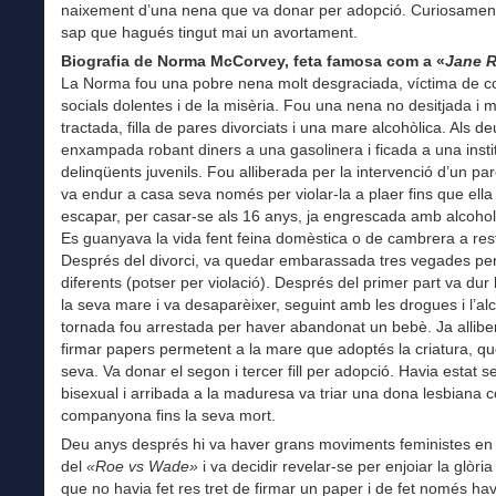
naixement d’una nena que va donar per adopció. Curiosament
sap que hagués tingut mai un avortament.
Biografia de Norma McCorvey, feta famosa com a «
Jane 
La Norma fou una pobre nena molt desgraciada, víctima de c
socials dolentes i de la misèria. Fou una nena no desitjada i m
tractada, filla de pares divorciats i una mare alcohòlica. Als d
enxampada robant diners a una gasolinera i ficada a una insti
delinqüents juvenils. Fou alliberada per la intervenció d’un pa
va endur a casa seva només per violar-la a plaer fins que ella
escapar, per casar-se als 16 anys, ja engrescada amb alcohol
Es guanyava la vida fent feina domèstica o de cambrera a res
Després del divorci, va quedar embarassada tres vegades p
diferents (potser per violació). Després del primer part va dur la
la seva mare i va desaparèixer, seguint amb les drogues i l’alc
tornada fou arrestada per haver abandonat un bebè. Ja allibe
firmar papers permetent a la mare que adoptés la criatura, qu
seva. Va donar el segon i tercer fill per adopció. Havia estat 
bisexual i arribada a la maduresa va triar una dona lesbiana 
companyona fins la seva mort.
Deu anys després hi va haver grans moviments feministes en
del
«Roe vs Wade»
i va decidir revelar-se per enjoiar la glòri
que no havia fet res tret de firmar un paper i de fet només hav