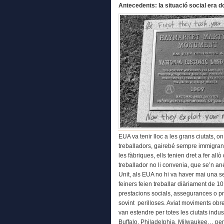
Antecedents: la situació social era d
EUA va tenir lloc a les grans ciutats, o
treballadors, gairebé sempre immigrant
les fàbriques, ells tenien dret a fer al
treballador no li convenia, que se’n an
Unit, als EUA no hi va haver mai una s
feiners feien treballar diàriament de 
prestacions socials, assegurances o pro
sovint perilloses. Aviat moviments obre
van estendre per totes les ciutats indu
Buffalo, Philadelphia, Milwaukee… però