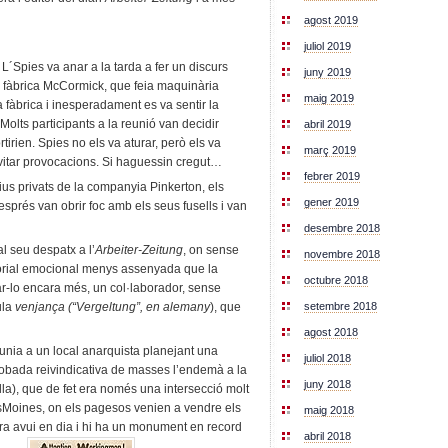
agost 2019
juliol 2019
. L´Spies va anar a la tarda a fer un discurs
juny 2019
a fàbrica McCormick, que feia maquinària
maig 2019
la fàbrica i inesperadament es va sentir la
Molts participants a la reunió van decidir
abril 2019
tirien. Spies no els va aturar, però els va
març 2019
vitar provocacions. Si haguessin cregut…
febrer 2019
ius privats de la companyia Pinkerton, els
gener 2019
sprés van obrir foc amb els seus fusells i van
desembre 2018
l seu despatx a l’
Arbeiter-Zeitung
, on sense
novembre 2018
torial emocional menys assenyada que la
octubre 2018
ar-lo encara més, un col·laborador, sense
setembre 2018
ula
venjança (“Vergeltung”, en alemany
), que
agost 2018
unia a un local anarquista planejant una
juliol 2018
robada reivindicativa de masses l’endemà a la
juny 2018
lla), que de fet era només una intersecció molt
sMoines, on els pagesos venien a vendre els
maig 2018
ra avui en dia i hi ha un monument en record
abril 2018