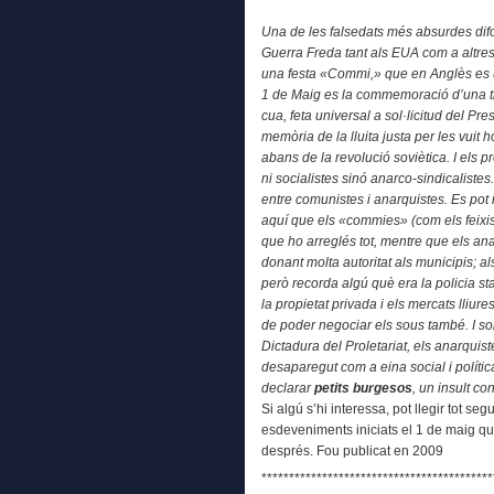
Una de les falsedats més absurdes difo
Guerra Freda tant als EUA com a altres 
una festa «Commi,» que en Anglès es 
1 de Maig es la commemoració d’una tr
cua, feta universal a sol·licitud del P
memòria de la lluita justa per les vuit 
abans de la revolució soviètica. I els 
ni socialistes sinó anarco-sindicalistes
entre comunistes i anarquistes. Es pot
aquí que els «commies» (com els feixist
que ho arreglés tot, mentre que els ana
donant molta autoritat als municipis; a
però recorda algú què era la policia sta
la propietat privada i els mercats lliure
de poder negociar els sous també. I so
Dictadura del Proletariat, els anarqu
desaparegut com a eina social i política
declarar
petits burgesos
, un insult co
Si algú s’hi interessa, pot llegir tot se
esdeveniments iniciats el 1 de maig q
després. Fou publicat en 2009
******************************************