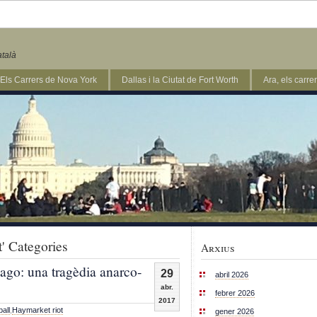
atalà
Els Carrers de Nova York
Dallas i la Ciutat de Fort Worth
Ara, els carr
t' Categories
Arxius
ago: una tragèdia anarco-
29
abril 2026
abr.
febrer 2026
2017
ball
,
Haymarket riot
gener 2026