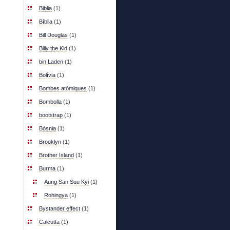
Biblia
(1)
Bíblia
(1)
Bill Douglas
(1)
Billy the Kid
(1)
bin Laden
(1)
Bolívia
(1)
Bombes atòmiques
(1)
Bombolla
(1)
bootstrap
(1)
Bòsnia
(1)
Brooklyn
(1)
Brother Island
(1)
Burma
(1)
Aung San Suu Kyi
(1)
Rohingya
(1)
Bystander effect
(1)
Calcutta
(1)