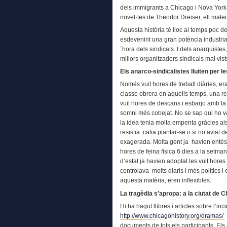
dels immigrants a Chicago i Nova York 
novel·les de Theodor Dreiser, ell matei
Aquesta història té lloc al temps poc d
esdevenint una gran potència industria
´hora dels sindicats. I dels anarquistes
millors organitzadors sindicals mai vis
Els anarco-sindicalistes lluiten per l
Només vuit hores de treball diàries, er
classe obrera en aquells temps, una rei
vuit hores de descans i esbarjo amb la f
somni més cobejat. No se sap qui ho v
la idea tenia molta empenta gràcies al
resistia: calia plantar-se o si no avia
exagerada. Molta gent ja havien entès 
hores de feina física 6 dies a la setm
d’estat ja havien adoptat les vuit hores
controlava molts diaris i més polítics
aquesta matèria, eren inflexibles.
La tragèdia s’apropa: a la ciutat de 
Hi ha hagut llibres i articles sobre l’i
http://www.chicagohistory.org/dramas/
documents de tots els participants. El