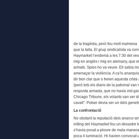
de la tragèdia, però fou molt ma
que la talla. El grup sindicalista va co
Haymarket l’endemà a les 7:30 del vesp
mig en anglès i mig en alemany, que el
armats. Spies ho va veure. Ell sabia mo
amenaçar la violència. A ca’ls anarqui
dir ben clar que o treien aquesta crida 
(però tots els diaris de la patronal va
resposta armada, que no havia vist gair
Chicago Tribune, els volants van ser dis
cavall”. Potser devia ser un dels genets
La confrontació
No obstant la reputació dels anarco-sin
míting del Haymarket fou un desastre tot
s’havia posat a ploure de mala manera. A
poca il·luminació. Hi havien convocat 