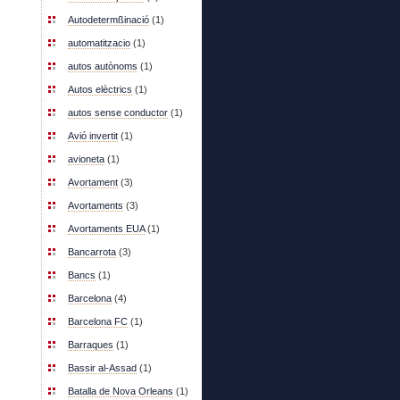
Autodetermßinació
(1)
automatitzacio
(1)
autos autònoms
(1)
Autos elèctrics
(1)
autos sense conductor
(1)
Avió invertit
(1)
avioneta
(1)
Avortament
(3)
Avortaments
(3)
Avortaments EUA
(1)
Bancarrota
(3)
Bancs
(1)
Barcelona
(4)
Barcelona FC
(1)
Barraques
(1)
Bassir al-Assad
(1)
Batalla de Nova Orleans
(1)