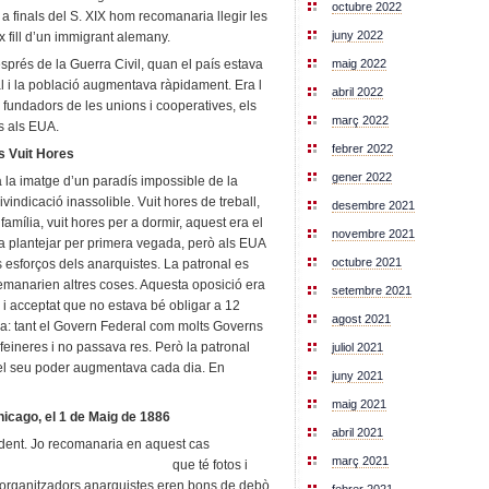
octubre 2022
a finals del S. XIX hom recomanaria llegir les
juny 2022
x fill d’un immigrant alemany.
maig 2022
esprés de la Guerra Civil, quan el país estava
l i la població augmentava ràpidament. Era l
abril 2022
, fundadors de les unions i cooperatives, els
març 2022
ts als EUA.
febrer 2022
es Vuit Hores
gener 2022
a la imatge d’un paradís impossible de la
vindicació inassolible. Vuit hores de treball,
desembre 2021
amília, vuit hores per a dormir, aquest era el
novembre 2021
a plantejar per primera vegada, però als EUA
octubre 2021
s esforços dels anarquistes. La patronal es
t demanarien altres coses. Aquesta oposició era
setembre 2021
i acceptat que no estava bé obligar a 12
agost 2021
ana: tant el Govern Federal com molts Governs
 feineres i no passava res. Però la patronal
juliol 2021
 i el seu poder augmentava cada dia. En
juny 2021
maig 2021
Chicago, el 1 de Maig de 1886
abril 2021
ncident. Jo recomanaria en aquest cas
març 2021
que té fotos i
s organitzadors anarquistes eren bons de debò