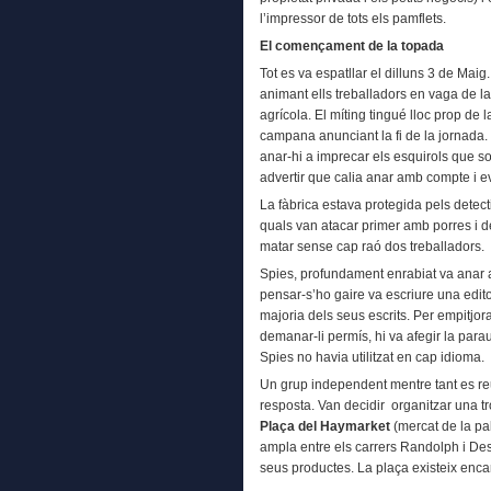
l’impressor de tots els pamflets.
El començament de la topada
Tot es va espatllar el dilluns 3 de Maig
animant ells treballadors en vaga de l
agrícola. El míting tingué lloc prop de 
campana anunciant la fi de la jornada. 
anar-hi a imprecar els esquirols que sor
advertir que calia anar amb compte i e
La fàbrica estava protegida pels detect
quals van atacar primer amb porres i de
matar sense cap raó dos treballadors.
Spies, profundament enrabiat va anar a
pensar-s’ho gaire va escriure una edi
majoria dels seus escrits. Per empitjor
demanar-li permís, hi va afegir la para
Spies no havia utilitzat en cap idioma.
Un grup independent mentre tant es re
resposta. Van decidir organitzar una t
Plaça del Haymarket
(mercat de la pa
ampla entre els carrers Randolph i De
seus productes. La plaça existeix enca