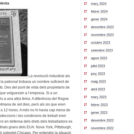
olenta
març 2024
febrer 2024
gener 2024
desembre 2023
novembre 2023
octubre 2023
setembre 2023
agost 2023
juliol 2023
juny 2023
La revolució industrial als
maig 2023
n la patronal trobava un nombre suficient de
s. Des del punt de vista dels propietaris de
abril 2023
lò que volguessin a l’empresa. Si a un
març 2023
és a una altra feina. A diferència del Regne
etmana de set dies, però als sis que eren
febrer 2023
10 a 12 hores. A més no hi havia cap mena de
gener 2023
teccions i les condicions de treball eren
desembre 2022
rs en defensa dels drets dels treballadors es
strials grans dels EUA: Nova York, Pittsburgh,
novembre 2022
 sobretot Chicago. Per entendre la situació