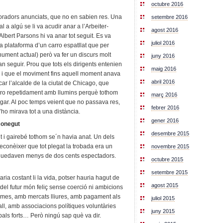
octubre 2016
s oradors anunciats, que no en sabien res. Una
setembre 2016
l a algú se li va acudir anar a l’Arbeiter-
agost 2016
’Albert Parsons hi va anar tot seguit. Es va
juliol 2016
 la plataforma d’un carro espatllat que per
onument actual) però va fer un discurs molt
juny 2016
van seguir. Prou que tots els dirigents entenien
maig 2016
 i que el moviment fins aquell moment anava
abril 2016
ar l’alcalde de la ciutat de Chicago, que
puro repetidament amb llumins perquè tothom
març 2016
cigar. Al poc temps veient que no passava res,
febrer 2016
s’ho mirava tot a una distància.
gener 2016
conegut
desembre 2015
t i gairebé tothom se´n havia anat. Un dels
reconèixer que tot plegat la trobada era un
novembre 2015
i quedaven menys de dos cents espectadors.
octubre 2015
setembre 2015
ia costant li la vida, potser hauria hagut de
agost 2015
del futur món feliç sense coerció ni ambicions
mínimes, amb mercats lliures, amb pagament als
juliol 2015
ball, amb associacions polítiques voluntàries
juny 2015
als forts… Però ningú sap què va dir.