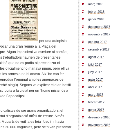
març 2018
febrer 2018
gener 2018
desembre 2017
novembre 2017
lmesa
per una autopista
octubre 2017
nvocar una gran reunió a la Plaça del
setembre 2017
re. Algun imprudent va escriure al pamflet,
agost 2017
s treballadors haurien de presentar-se
lt bé que no es podia ni preconitzar ni
juliol 2017
stes oficialment no manava ningú, però ell va
juny 2017
a les armes o no hi anava. Així ho van fer
n reproduir l’original amb les amenaces de
maig 2017
ebé ningú). Segons va explicar el diari hostil
abril 2017
tribuïts a la ciutat per un “home misteriós a
març 2017
 de l´apocalipsi.
febrer 2017
gener 2017
dicalistes de ser grans organitzadors, el
al d’organització difícil de creure. A més
desembre 2016
 quarts de vuit ja es feia fosc i hi havia
novembre 2016
uns 20.000 vaguistes, però se’n van presentar