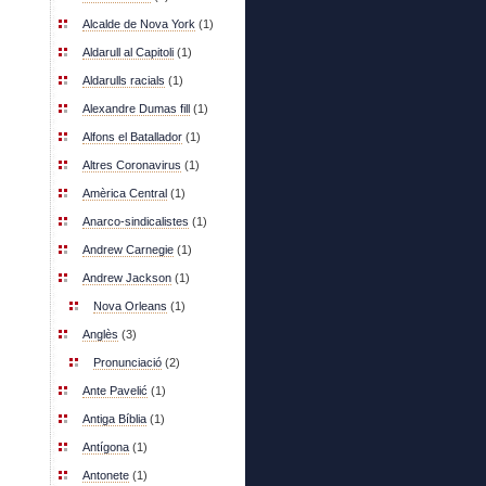
Alcalde de Nova York
(1)
Aldarull al Capitoli
(1)
Aldarulls racials
(1)
Alexandre Dumas fill
(1)
Alfons el Batallador
(1)
Altres Coronavirus
(1)
Amèrica Central
(1)
Anarco-sindicalistes
(1)
Andrew Carnegie
(1)
Andrew Jackson
(1)
Nova Orleans
(1)
Anglès
(3)
Pronunciació
(2)
Ante Pavelić
(1)
Antiga Bíblia
(1)
Antígona
(1)
Antonete
(1)