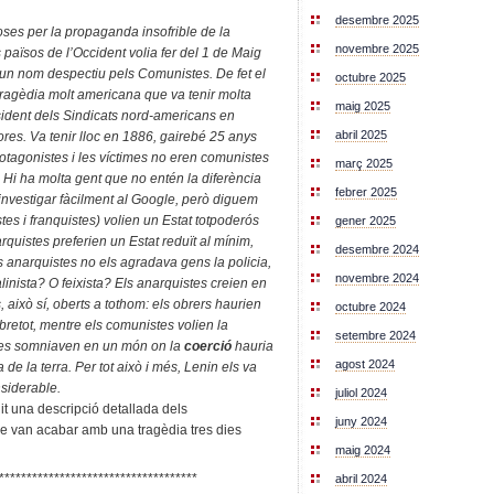
desembre 2025
ses per la propaganda insofrible de la
novembre 2025
països de l’Occident volia fer del 1 de Maig
un nom despectiu pels Comunistes. De fet el
octubre 2025
agèdia molt americana que va tenir molta
maig 2025
resident dels Sindicats nord-americans en
abril 2025
hores. Va tenir lloc en 1886, gairebé 25 anys
protagonistes i les víctimes no eren comunistes
març 2025
. Hi ha molta gent que no entén la diferència
febrer 2025
 investigar fàcilment al Google, però diguem
es i franquistes) volien un Estat totpoderós
gener 2025
rquistes preferien un Estat reduït al mínim,
desembre 2024
ls anarquistes no els agradava gens la policia,
novembre 2024
linista? O feixista? Els anarquistes creien en
s, això sí, oberts a tothom: els obrers haurien
octubre 2024
bretot, mentre els comunistes volien la
setembre 2024
istes somniaven en un món on la
coerció
hauria
agost 2024
 de la terra. Per tot això i més, Lenin els va
nsiderable.
juliol 2024
guit una descripció detallada dels
juny 2024
ue van acabar amb una tragèdia tres dies
maig 2024
************************************
abril 2024