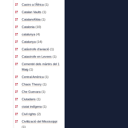
Castro a l’Àfrica
(1)
Catalan Vaults
(1)
Catalanofòbia
(1)
Catalonia
(10)
catalunya
(4)
Catalunya
(14)
Catàstrofe d’aviació
(1)
Catastrofe en Levees
(1)
Cementiri dels màrtirs del 1
Maig
(1)
Central Amèrica
(1)
Chaos Theory
(1)
Che Guevara
(1)
Ciutadans
(1)
ciutat indígena
(1)
Civil rights
(2)
Civilització del Mississippi
(1)