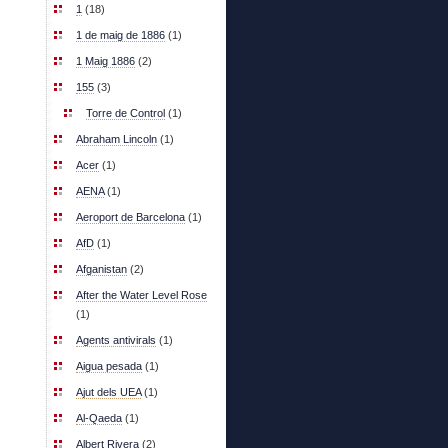
1
(18)
1 de maig de 1886
(1)
1 Maig 1886
(2)
155
(3)
Torre de Control
(1)
Abraham Lincoln
(1)
Acer
(1)
AENA
(1)
Aeroport de Barcelona
(1)
AfD
(1)
Afganistan
(2)
After the Water Level Rose
(1)
Agents antivirals
(1)
Aigua pesada
(1)
Ajut dels UEA
(1)
Al-Qaeda
(1)
Albert Rivera
(2)