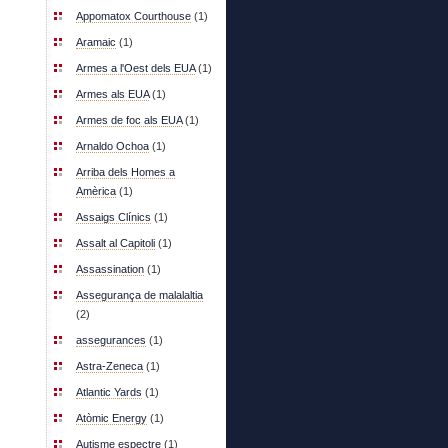
Appomatox Courthouse
(1)
Aramaic
(1)
Armes a l'Oest dels EUA
(1)
Armes als EUA
(1)
Armes de foc als EUA
(1)
Arnaldo Ochoa
(1)
Arriba dels Homes a
Amèrica
(1)
Assaigs Clínics
(1)
Assalt al Capitoli
(1)
Assassination
(1)
Assegurança de malalaltia
(2)
assegurances
(1)
Astra-Zeneca
(1)
Atlantic Yards
(1)
Atòmic Energy
(1)
Autisme espectre
(1)