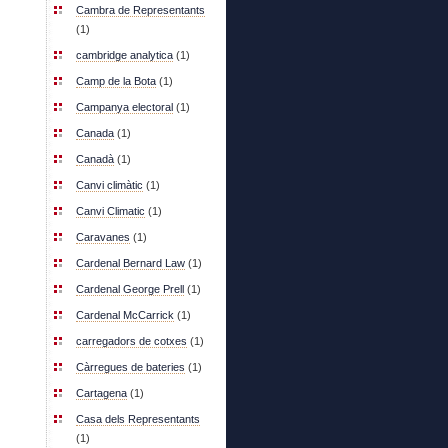
Cambra de Representants
(1)
cambridge analytica
(1)
Camp de la Bota
(1)
Campanya electoral
(1)
Canada
(1)
Canadà
(1)
Canvi climàtic
(1)
Canvi Climatic
(1)
Caravanes
(1)
Cardenal Bernard Law
(1)
Cardenal George Prell
(1)
Cardenal McCarrick
(1)
carregadors de cotxes
(1)
Càrregues de bateries
(1)
Cartagena
(1)
Casa dels Representants
(1)