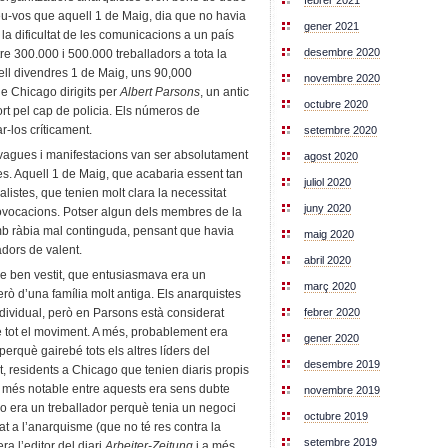
febrer 2021
eu-vos que aquell 1 de Maig, dia que no havia
gener 2021
t la dificultat de les comunicacions a un país
desembre 2020
re 300.000 i 500.000 treballadors a tota la
uell divendres 1 de Maig, uns 90,000
novembre 2020
de Chicago dirigits per
Albert Parsons
, un antic
octubre 2020
rt pel cap de policia. Els números de
r-los críticament.
setembre 2020
s vagues i manifestacions van ser absolutament
agost 2020
s. Aquell 1 de Maig, que acabaria essent tan
juliol 2020
listes, que tenien molt clara la necessitat
juny 2020
provocacions. Potser algun dels membres de la
amb ràbia mal continguda, pensant que havia
maig 2020
adors de valent.
abril 2020
e ben vestit, que entusiasmava era un
març 2020
rò d’una família molt antiga. Els anarquistes
dividual, però en Parsons està considerat
febrer 2020
e tot el moviment. A més, probablement era
gener 2020
perquè gairebé tots els altres líders del
desembre 2019
residents a Chicago que tenien diaris propis
El més notable entre aquests era sens dubte
novembre 2019
 no era un treballador perquè tenia un negoci
octubre 2019
t a l’anarquisme (que no té res contra la
setembre 2019
era l’editor del diari
Arbeiter-Zeitung
i a més