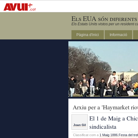
Els EUA són diferents
Els Estats Units vistos per un resident c
Pàgina d'inici
Informació
DC
Arxiu per a 'Haymarket rio
El 1 de Maig a Chic
sindicalista
Joan Gil
Classificat com a
1 Maig 1886
,
Festa del tre