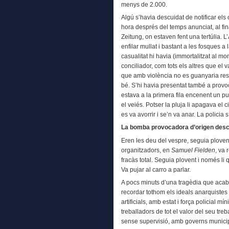
menys de 2.000.
Algú s’havia descuidat de notificar el
hora després del temps anunciat, al fina
Zeitung, on estaven fent una tertúlia. L
enfilar mullat i bastant a les fosques a
casualitat hi havia (immortalitzat al m
conciliador, com tots els altres que el 
que amb violència no es guanyaria res
bé. S’hi havia presentat també a provoc
estava a la primera fila encenent un 
el veiés. Potser la pluja li apagava el 
es va avorrir i se’n va anar. La policia 
La bomba provocadora d’origen des
Eren les deu del vespre, seguia ploven
organitzadors, en
Samuel Fielden
, va 
fracàs total. Seguia plovent i només l
Va pujar al carro a parlar.
A pocs minuts d’una tragèdia que acabar
recordar tothom els ideals anarquistes 
artificials, amb estat i força policial 
treballadors de tot el valor del seu tre
sense supervisió, amb governs municip