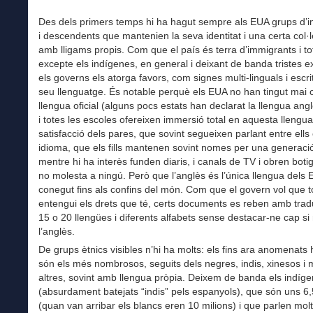
Des dels primers temps hi ha hagut sempre als EUA grups d’
i descendents que mantenien la seva identitat i una certa col·le
amb lligams propis. Com que el país és terra d’immigrants i t
excepte els indígenes, en general i deixant de banda tristes e
els governs els atorga favors, com signes multi-linguals i escri
seu llenguatge. És notable perquè els EUA no han tingut mai 
llengua oficial (alguns pocs estats han declarat la llengua angl
i totes les escoles ofereixen immersió total en aquesta lleng
satisfacció dels pares, que sovint segueixen parlant entre ells
idioma, que els fills mantenen sovint nomes per una generac
mentre hi ha interès funden diaris, i canals de TV i obren botig
no molesta a ningú. Però que l’anglès és l’única llengua dels
conegut fins als confins del món. Com que el govern vol que 
entengui els drets que té, certs documents es reben amb trad
15 o 20 llengües i diferents alfabets sense destacar-ne cap si
l’anglès.
De grups ètnics visibles n’hi ha molts: els fins ara anomenats 
són els més nombrosos, seguits dels negres, indis, xinesos i 
altres, sovint amb llengua pròpia. Deixem de banda els indíg
(absurdament batejats “indis” pels espanyols), que són uns 6
(quan van arribar els blancs eren 10 milions) i que parlen mol