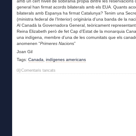
amb un cert nivell de sobirania pròpia dintre les reservacions
general han firmat acords bilaterals amb els EUA. Quants aco
bilaterals amb Espanya ha firmat Catalunya? Tenim una Secre
(ministra federal de l’Interior) originària d’una banda de la na
Al Canadà la Governadora General, teòricament representant
Reina Elizabeth però de fet Cap d’Estat de la monarquia Can
una indígena, membre d’una de les comunitats que els cana
anomenen “
Primeres Nacion
s”
Joan Gil
Tags:
Canada
,
indígenes americans
Comentaris tancats
a
“LATINX”,
el
nou
nom
dels
Hispans
als
Estats
Units