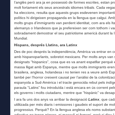
l’anglès però ara ja en possessió de formes escrites, estan p
molt fortament els seus ancestrals idiomes tribals. Cada vega
ha eleccions, resulta que aquests grups esdevenen importantí
polítics hi dirigeixen propaganda en la llengua que calgui. Am
molts grups d’immigrants van perdent identitat, com ara els Ita
alemanys o Irlandesos que ja prefereixen ser com tothom i va
sobradament demostrar el seu patriotisme americà durant la I
Mundial.
Hispans, després Llatins, ara Latinx
Des de poc després la independència, Amèrica va entrar en c
amb hispanoparlants, sobretot mexicans. Per molts anys van 
designats “hispanics”, cosa que es va anant espatllar perquè 
massa lligat amb Espanya, mentre que molts immigrants eren
brasilera, anglesa, holandesa i no tenien res a veure amb Esp
també per l’horror creixent causat per l’anàlisi de la colonitzac
espanyola a Sud-Amèrica i el tracte genocida rebut pels indíg
paraula “Latins” fou introduïda i està encara en ús corrent pel
els governs i molts ciutadans, mentre que “hispànic” va desap
I ara fa uns dos anys va arribar la designació
Latinx
, que cad
utilitzada per més diaris i emissores i gaudeix el suport de mol
progressius. Perquè? En la llengua anglesa els noms substanti
adjectius no tenen gènere, ni masculí ni femení, però si dieu L