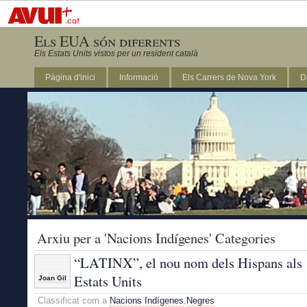
Els EUA són diferents
Els Estats Units vistos per un resident català
Pàgina d'inici
Informació
Els Carrers de Nova York
D
DC
Arxiu per a 'Nacions Indígenes' Categories
“LATINX”, el nou nom dels Hispans als
Estats Units
Joan Gil
Classificat com a
Nacions Indígenes
,
Negres