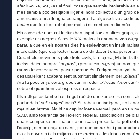
afegir -o, -a, -os, -as al final, cosa que sembla intolerable en 
més sembla poc desitjable lligar el nom col·lectiu d’un grup d
americans a una llengua estrangera. I a algú se li va acudir ai
Latinx
que fou ben rebut per molts i se sent cada dia més.
Els canvis de nom col·lectius han tingut lloc en altres grups, 
exemple els negres. Al segle XIX molts els anomenaven
Nigge
paraula que en els nostres dies ha esdevingut un insult racist
intolerable (que cap lector hauria de dir davant una persona n
Durant els moviments pels drets civils, la majoria, Martin Luth
inclòs, deien sempre “
negros
”, (pronunciat
nigros
) un nom qu
raons desconegudes, potser perquè és d’origen espanyol, ha
desapareixent acabant sent substituït simplement per „
blacks
Ara fa pocs anys certs grups van introduir „
African-American
“
sobretot quan hom vol expressar respecte.
Els indígenes també han tingut raó de queixar-se. Ha sentit al
parlar dels “
pells roges
” indis? Si trobeu un indígena, no l’a
roja
ni en broma. No hi ha cap indígena vermell però en un m
S.XIX amb tolerància de l’exèrcit federal, associacions de bla
una recompensa per matar-ne un i calia presentar la pell del 
l’escalp, sempre roja de sang, per demostrar-ho i poder cobra
dia els governs i els mitjans es refereixen a les tribus com a“
n