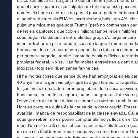
els cotxes elèctrics. La gent no obstant tenen poca memòria i
que el darrer govern sigui culpable de tot el que està passant.
només els bancs centrals i no pas el govern poden fer baixar la
el nombre d’aturs als EUA és increïblement baix, uns 4%, els
pujat una mica més que sota Trump (però no compensen per la
de fet els capitostos que cobren milions també reben millores
sous pugen i la distància entre els dos grups s’allarga encara
intentar trobar un pis a tothom, cosa de la que Trump no parla
Kamala voldria distribuir diners pagant fins i tot a qui compri 
per primera vegada i també intentaria bastir edificis a territori
propietat federal. No sé. Han fet moltes entrevistes a gent d’
indústria i tots se’n riuen sense fer-ne cas.
Hi ha moltes coses que sense dubte han empitjorat en els dar
40 anys i ara la gent viu pitjor que fa algun temps. En aquells
feliços molts treballadors eren propietaris de la casa on vivie
bons sous, tenien feina segura, autos i un gran estil de vida q
l’enveja de tot el món i deixava sempre els visitants amb la bo
Hom es pregunta quina és la causa de la deterioració. Potser 
avarícia i manca de responsabilitat de la classe elevada. Cal e
sous que reben: no es poden comptar els molys llocs on el 
més d’un milió de $ i fins i tot costa poc trobar els llocs on g
de cinc i és fàcil també trobar companyies on el Boss rep 15 
milions a l’any amb casos individuals molt per damunt, no sol