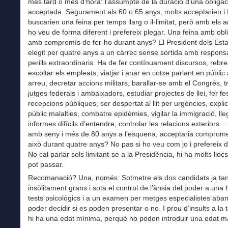
més tard o més d’hora: l’assumpte de la duració d’una obligac
acceptada. Segurament als 60 o 65 anys, molts acceptarien i fi
buscarien una feina per temps llarg o il·limitat, però amb els
ho veu de forma diferent i prefereix plegar. Una feina amb obl
amb compromís de fer-ho durant anys? El President dels Esta
elegit per quatre anys a un càrrec sense sortida amb responsab
perills extraordinaris. Ha de fer contínuament discursos, rebre
escoltar els empleats, viatjar i anar en cotxe parlant en públic 
arreu, decretar accions militars, barallar-se amb el Congrés, tri
jutges federals i ambaixadors, estudiar projectes de llei, fer fes
recepcions públiques, ser despertat al llit per urgències, expli
públic malalties, combatre epidèmies, vigilar la immigració, lleg
informes difícils d’entendre, controlar les relacions exteriors
amb seny i més de 80 anys a l’esquena, acceptaria compromet
això durant quatre anys? No pas si ho veu com jo i prefereix 
No cal parlar sols limitant-se a la Presidència, hi ha molts lloc
pot passar.
Recomanació? Una, només: Sotmetre els dos candidats ja ta
insòlitament grans i sota el control de l’ànsia del poder a una 
tests psicològics i a un examen per metges especialistes aba
poder decidir si es poden presentar o no. I prou d’insults a la t
hi ha una edat mínima, perquè no poden introduir una edat 