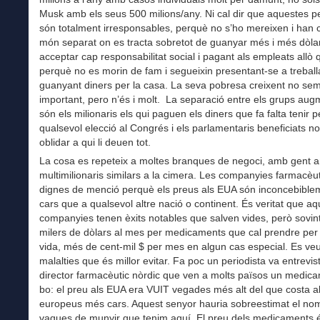
Musk amb els seus 500 milions/any. Ni cal dir que aquestes 
són totalment irresponsables, perquè no s’ho mereixen i han 
món separat on es tracta sobretot de guanyar més i més dòla
acceptar cap responsabilitat social i pagant als empleats allò 
perquè no es morin de fam i segueixin presentant-se a treballa
guanyant diners per la casa. La seva pobresa creixent no se
important, pero n’és i molt. La separació entre els grups aug
són els milionaris els qui paguen els diners que fa falta tenir 
qualsevol elecció al Congrés i els parlamentaris beneficiats n
oblidar a qui li deuen tot.
La cosa es repeteix a moltes branques de negoci, amb gent 
multimilionaris similars a la cimera. Les companyies farmacèu
dignes de menció perquè els preus als EUA són inconcebibl
cars que a qualsevol altre nació o continent. És veritat que a
companyies tenen èxits notables que salven vides, però sovi
milers de dòlars al mes per medicaments que cal prendre per 
vida, més de cent-mil $ per mes en algun cas especial. Es ve
malalties que és millor evitar. Fa poc un periodista va entrevis
director farmacèutic nòrdic que ven a molts països un medic
bo: el preu als EUA era VUIT vegades més alt del que costa a
europeus més cars. Aquest senyor hauria sobreestimat el no
vaques de munyir que tenim aquí. El preu dels medicaments 