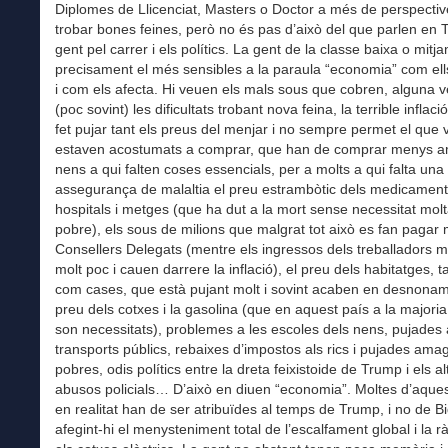
Diplomes de Llicenciat, Masters o Doctor a més de perspecti
trobar bones feines, però no és pas d’això del que parlen en 
gent pel carrer i els polítics. La gent de la classe baixa o mitj
precisament el més sensibles a la paraula “economia” com ell
i com els afecta. Hi veuen els mals sous que cobren, alguna 
(poc sovint) les dificultats trobant nova feina, la terrible inflac
fet pujar tant els preus del menjar i no sempre permet el que 
estaven acostumats a comprar, que han de comprar menys a
nens a qui falten coses essencials, per a molts a qui falta un
assegurança de malaltia el preu estrambòtic dels medicament
hospitals i metges (que ha dut a la mort sense necessitat mol
pobre), els sous de milions que malgrat tot això es fan pagar 
Consellers Delegats (mentre els ingressos dels treballadors mi
molt poc i cauen darrere la inflació), el preu dels habitatges, t
com cases, que està pujant molt i sovint acaben en desnonam
preu dels cotxes i la gasolina (que en aquest país a la majoria
son necessitats), problemes a les escoles dels nens, pujades 
transports públics, rebaixes d’impostos als rics i pujades ama
pobres, odis polítics entre la dreta feixistoide de Trump i els al
abusos policials… D’això en diuen “economia”. Moltes d’aque
en realitat han de ser atribuïdes al temps de Trump, i no de B
afegint-hi el menysteniment total de l’escalfament global i la r