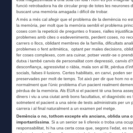
funció retrobadora ha de circular prop de totes les neurones d
buscant una memòria amagada i difícil de trobar.
A més a més cal afegir que el problema de la demència no està
la memòria, per molt que la memòria sembli el problema princi
coses com la repetició de preguntes o frases, rialles injustific
problemes amb cites o esdeveniments, perdent coses, no rec
carrers o llocs, oblidant membres de la família, dificultats anal
problemes o fent aritmètica, optant per males decisions, obli
fer coses complexes, com ara cuinar, potser vestir-se o pren
dutxa i també canvis de personalitat com depressió, canvis d
desconfiança, agressivitat o ràbia, mala son al llit, pèrdua d’in
socials, falses il·lusions. Certes habilitats, en canvi, poden ser
preservades per molt de temps. Tot això per dir que hom no 
normalment que l’únic problema d’un pacient realment dement 
pèrdua de la memòria. Als EUA si el pacient té una bona ass
diners i viu a una ciutat amb bons facultatius, el diagnòstic es 
sotmetent el pacient a una sèrie de tests administrats per un 
carrera i al final naturalment a un examen pel metge.
Demència o no, tothom excepte els ancians, oblida una 
importantíssima
. Si a un senior se li ofereix o troba una ocu
responsabilitat, hi ha una certa cosa que, segons l’edat, es r