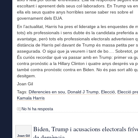
escoltant i aprenent dels seus col·laboradors. En Trump va e
ella els seus quatre anys horribles sense saber res sobre el
governament dels EUA.
En l’actualitat, Harris ha pres el lideratge a les enquestes de 
tots) els professionals i sens dubte és la candidata preferida
avantatge, però tots els professionals electorals adverteixen q
distància de Harris pel davant de Trump és massa petita per s
assegurada. O sigui que ja veurem i tant de bo…. Sobretot, 
És curiós recordar què va passar amb en Trump: primer va g
contra pronòstic a la Hillary Clinton i quatre anys després va 
també contra pronòstic contra en Biden. No és pas sort allò qu
desitgem.
Joan Gil
Tags:
Diferencies en sou
,
Donald J Trump
,
Elecció
,
Elecció pr
Kamala Harris
No hi ha resposta
Biden, Trump i acusacions electorals frív
de demència
Joan Gil