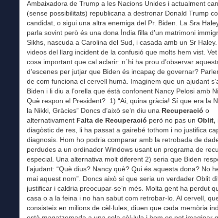
Ambaixadora de Trump a les Nacions Unides i actualment can
(sense possibilitats) republicana a destronar Donald Trump c
candidat, o sigui una altra enemiga del Pr. Biden. La Sra Hale
parla sovint però és una dona Índia filla d’un matrimoni immig
Sikhs, nascuda a Carolina del Sud, i casada amb un Sr Haley.
videos del llarg incident de la confusió que molts hem vist. Ve
cosa important que cal aclarir: n´hi ha prou d’observar aques
d’escenes per jutjar que Biden és incapaç de governar? Parl
de com funciona el cervell humà. Imaginem que un ajudant s’
Biden i li diu a l’orella que éstà confonent Nancy Pelosi amb Ni
Què respon el President? 1) “Ai, quina gràcia! Sí que era la N
la Nikki, Gràcies” Doncs d’això se’n diu una
Recuperació
o
alternativament
Falta de Recuperació
però no pas un
Oblit,
diagòstic de res, li ha passat a gairebé tothom i no justifica ca
diagnosis. Hom ho podria comparar amb la retrobada de dad
perdudes a un ordinador Windows usant un programa de rec
especial. Una alternativa molt diferent 2) seria que Biden res
l’ajudant: “Què dius? Nancy què? Qui és aquesta dona? No he
mai aquest nom”. Doncs això sí que seria un verdader Oblit dif
justificar i caldria preocupar-se’n més. Molta gent ha perdut 
casa o a la feina i no han sabut com retrobar-lo. Al cervell, qu
consisteix en milions de cèl·lules, diuen que cada memòria ind
està magatzemada a una sola cèl·lula i hom es pot imaginar q