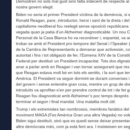
Demostren no sols mal gust sinó falta indecent de respecte al 
nostre govern elegit.
Biden no seria el primer President víctima de la demència, si 
Ronald Reagan, pare, introductor, heroi i sant de la dreta i del
capitalisme neoliberal fou reelegit sense oposició republicana
vegada quan ja patia d’un Alzheimer diagnosticable. Un nou 
Personal de la Casa Blanca ho va reconèixer i, espantat, va a
trobar-se amb el President pro tempore del Senat i l’Speaker 
de la Cambra de Representants a demanar que activessin, c
autoritat i fins i tot obligació de fer, l’Esmena XXV de la Consti
Federal per destituir un President incapacitat. Tots dos dignat
anar a parlar amb en Reagan i van tornar assegurant que res
que Reagan estava molt bé en tots els sentits, i la sort que te
Amèrica. El President va seguir dormint-se durant converses i
del govern i sense entendre gran cosa, mentre un grup de dre
introduïts va aprofitar-s’en per prendre control de tot i de fet 
Reagan fou diagnosticat amb Alzheimer’s poc temps després
terminar el segon i final mandat. Una malaltia molt útil.
Trump i els extremistes tan nombrosos, membres fanàtics del
moviment MAGA (Fes Amèrica Gran una altra Vegada) no vol
Biden sigui destituït, sinó que es quedi sense deixar presenta
altre demòcrata més, com ja està fent ara. I insisteixen en seg