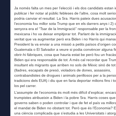
Ja només falta un mes per l’elecció i els dos candidats estan i
publicar i fer notar al públic febleses de l’altre, cosa molt seri
podria canviar el resultat. La Sra. Harris pateix dues acusacio
l’economia fou millor sota Trump que en els darrers anys i 2) 
senyora era el “Tsar de la Immigració” responsable per la fron
mexicana i ho va deixar empitjorar tot. Parlant de la immigraci
veritat que va augmentar però era Biden i no Harris qui manav
President la va enviar a una missió a petits països d’origen c
Guatemala o El Salvador a veure si podia convèncer alguna f
obrir-hi fàbriques, cosa que hauria estat be però fou un fracàs
Biden qui era responsable de tot. A més cal recordar que Tru
insultant els migrants que arriben no sols de Mèxic sinó de to
(lladres, escapats de presó, violadors de dones, assassins,
contrabandistes de drogues i animals perillosos per a la person
tradicions dels EUA) i diu que en faria deportar milions fins i t
los pel carrer.
L’assumpte de l’economia és molt més difícil d’explicar, encar
trumpistes atribueixin a Biden i la pobre Sra. Harris coses qu
governs saben o poden controlar i que de fet el país va millor
el mandat de Biden no obstant tot. Però que és l’Economia? En
una ciència complicada que s’estudia a les Universitats i ator