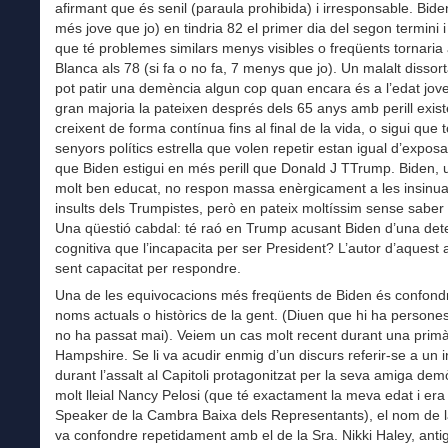
afirmant que és senil (paraula prohibida) i irresponsable. Bide
més jove que jo) en tindria 82 el primer dia del segon termini 
que té problemes similars menys visibles o freqüents tornaria
Blanca als 78 (si fa o no fa, 7 menys que jo). Un malalt disso
pot patir una demència algun cop quan encara és a l’edat jove
gran majoria la pateixen després dels 65 anys amb perill exist
creixent de forma contínua fins al final de la vida, o sigui que 
senyors polítics estrella que volen repetir estan igual d’exposa
que Biden estigui en més perill que Donald J ΤTrump. Biden,
molt ben educat, no respon massa enèrgicament a les insinua
insults dels Trumpistes, però en pateix moltíssim sense saber 
Una qüestió cabdal: té raó en Trump acusant Biden d’una dete
cognitiva que l’incapacita per ser President? L’autor d’aquest
sent capacitat per respondre.
Una de les equivocacions més freqüents de Biden és confondr
noms actuals o històrics de la gent. (Diuen que hi ha persone
no ha passat mai). Veiem un cas molt recent durant una prim
Hampshire. Se li va acudir enmig d’un discurs referir-se a un i
durant l’assalt al Capitoli protagonitzat per la seva amiga dem
molt lleial Nancy Pelosi (que té exactament la meva edat i era 
Speaker de la Cambra Baixa dels Representants), el nom de la
va confondre repetidament amb el de la Sra. Nikki Haley, anti