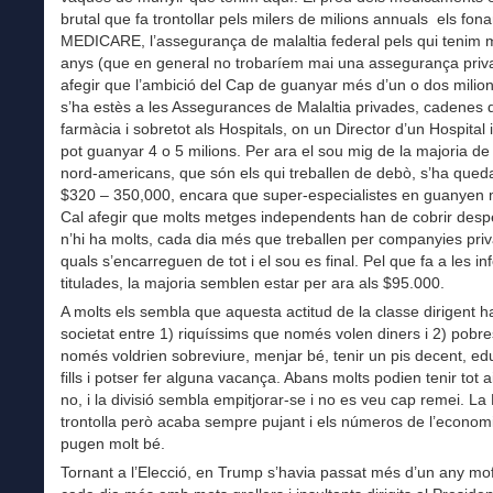
brutal que fa trontollar pels milers de milions annuals els fo
MEDICARE, l’assegurança de malaltia federal pels qui tenim
anys (que en general no trobaríem mai una assegurança priv
afegir que l’ambició del Cap de guanyar més d’un o dos milio
s’ha estès a les Assegurances de Malaltia privades, cadenes 
farmàcia i sobretot als Hospitals, on un Director d’un Hospital
pot guanyar 4 o 5 milions. Per ara el sou mig de la majoria d
nord-americans, que són els qui treballen de debò, s’ha queda
$320 – 350,000, encara que super-especialistes en guanyen 
Cal afegir que molts metges independents han de cobrir desp
n’hi ha molts, cada dia més que treballen per companyies pri
quals s’encarreguen de tot i el sou es final. Pel que fa a les i
titulades, la majoria semblen estar per ara als $95.000.
A molts els sembla que aquesta actitud de la classe dirigent ha 
societat entre 1) riquíssims que només volen diners i 2) pobr
només voldrien sobreviure, menjar bé, tenir un pis decent, ed
fills i potser fer alguna vacança. Abans molts podien tenir tot ai
no, i la divisió sembla empitjorar-se i no es veu cap remei. La
trontolla però acaba sempre pujant i els números de l’econom
pugen molt bé.
Tornant a l’Elecció, en Trump s’havia passat més d’un any mo