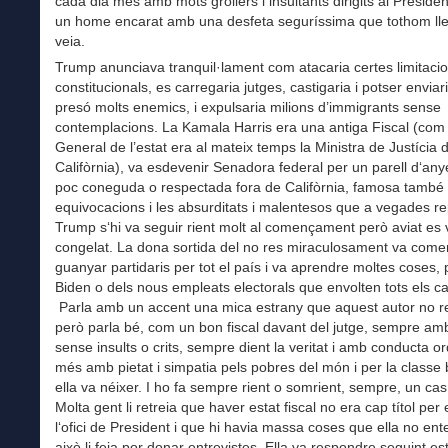
cada dia més amb mots grollers i insultants dirigits al Presiden
un home encarat amb una desfeta seguríssima que tothom llev
veia.
Trump anunciava tranquil·lament com atacaria certes limitaci
constitucionals, es carregaria jutges, castigaria i potser enviari
presó molts enemics, i expulsaria milions d’immigrants sense
contemplacions. La Kamala Harris era una antiga Fiscal (com 
General de l’estat era al mateix temps la Ministra de Justícia 
Califòrnia), va esdevenir Senadora federal per un parell d‘any
poc coneguda o respectada fora de Califòrnia, famosa també
equivocacions i les absurditats i malentesos que a vegades re
Trump s‘hi va seguir rient molt al començament però aviat es
congelat. La dona sortida del no res miraculosament va come
guanyar partidaris per tot el país i va aprendre moltes coses, 
Biden o dels nous empleats electorals que envolten tots els c
Parla amb un accent una mica estrany que aquest autor no r
però parla bé, com un bon fiscal davant del jutge, sempre am
sense insults o crits, sempre dient la veritat i amb conducta o
més amb pietat i simpatia pels pobres del món i per la classe
ella va néixer. I ho fa sempre rient o somrient, sempre, un cas
Molta gent li retreia que haver estat fiscal no era cap títol per 
l‘ofici de President i que hi havia massa coses que ella no ente
això li feia por donar entrevistes. Ella va respondre seguint es