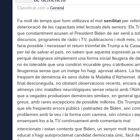
Classificat com a
General
Fa molt de temps que hom utilitzava el mot
senilitat
per referi
deterioració de les capacitats intel·lectuals dels seniors. Els T
que constantment acusen el President Biden de ser senil a tot
discursos, programes de ràdio i TV, publicacions i molt més, 
faria possible i necessari el return triomfal de Trump a la Cas
per tal de salvar el país, no saben que aquesta expressió ja no 
perquè designava simplement una forma inicial lleugera de d
no és tolerable que una condició incurable greu s’atribueixi a
lleugeresa sense que un metge ho hagi aprovat abans. La f
freqüent de demència és sens dubte la Malaltia d’Alzheimer, 
final desconeguda, no obstant observacions recents, encara q
almenys cinc malalties neurològiques sense relació amb l’Alz
que a vegades produeixen demències similars, en general igu
greus, amb rares excepcions de possible millores. Els Trumpi
que els freqüents errors públics i patinades de Biden, així co
problemes amb la veu i la forma com camina, són còmics i s
ensenyant-los a la TV contínuament amb comentaris mal
intencionats i estan contents que Biden, un senyor molt tossut
educat s’hagi autoproclamat candidat demòcrata únic, fàcil de 