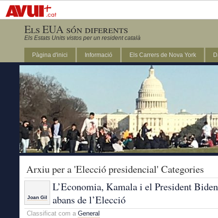
Els EUA són diferents
Els Estats Units vistos per un resident català
Pàgina d'inici
Informació
Els Carrers de Nova York
D
DC
Arxiu per a 'Elecció presidencial' Categories
L’Economia, Kamala i el President Biden
abans de l’Elecció
Joan Gil
Classificat com a
General