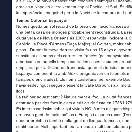
als EUA, que havien nascut com colònies atlàntiques i acabav
gràcies a Napoleó el creixement cap al Pacífic i el Sud. És difíc
la importància i magnitud per a la Nació de la compra de Loui
Temps Colonial Espanyol
.
Només queda un sol record de la breu dominació francesa al 
una petita casa de monges probablement reconstruïda. La res
ciutat vella de Nova Orleans és 100% espanyola, incloent la Ca
Cabildo, la Plaça d’Armes (Plaça Major), el Govern, molts hab
pisos…Durant la meva darrera visita fa uns 15 anys el govern
substituint els noms dels carrers en francès (pel menystenime
americans en aquells temps contra les coses hispanes proba
empitjorat per la Dictadura franquista, quan els turistes ameri
Espanya confonent-la amb Mèxic preguntaven on feien els mil
tamales o enchilades). Els noms castellans, per exemple Bou
havia esdevingut i segueix essent la Calle Borbón, i així molts 
llocs.
La raó per aquest canvi? Naturalment el foc. La ciutat frances
destruïda per dos focs iniciats a edificis de fusta en 1788 i 17
És interessantíssim saber qui vivia a NO. A més d’alguns hispa
arribaven gent de molts països d’Europa i algunes races (l’es
quedar prohibit) i també molta gent de llengua francesa, que 
sentit parlar. Molt important fou l’arribada, molt ben tolerada p