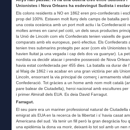
Unionistes i Nova Orleans ha esdevingut Sudista i esclav
Els colons residents a NO en 1862 eren pro-confederats i escl
prop del 100%. Estaven molt lluny dels camps de batalla però
una costa oceànica amb un port molt actiu i la Confederació r
moltes armes en canvi pel cotó, un dels seus productes princi
la Unió de Lincoln com els Confederats tenien vaixells de gue
comparats amb els europeus, però efectius. Els Confederats
tenien tres submarins protegits per acer (com els Unionistes 
havien lluitat ja una vegada i cap dels dos va guanyar). La pe
nordista va decidir atacar i prendre possessió de Nova Orlean
havia estat confederada per 455 dies. La batalla va durar de l’A
al Maig de 1862 i va acabar en una gran victòria per als Union
Lincoln, ensorrant la via principal de comerç i armaments vita
Confederació. Tot gràcies a un home amb nom molt català (
pare balear de Ciutadella), heroi nacional amb escultures per t
i primer Almirall dels EUA. Es deia David Farragut.
Farragut.
El seu pare era un mariner professional natural de Ciutadella
emigrat als EUA en la recerca de la llibertat i s’ havia casat a
Americana del sud. Va tenir un fill però la gran desgràcia fou 
una epidèmia la dona va morir, deixant-lo tot sol amb un nen m