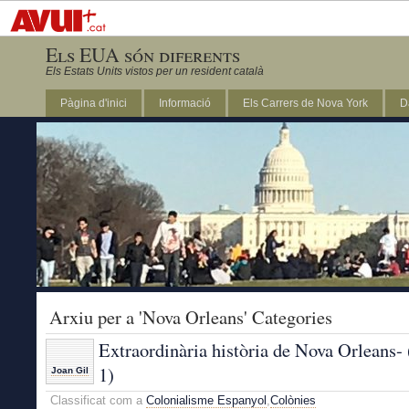
Els EUA són diferents
Els Estats Units vistos per un resident català
Pàgina d'inici
Informació
Els Carrers de Nova York
D
DC
Arxiu per a 'Nova Orleans' Categories
Extraordinària història de Nova Orleans-
1)
Joan Gil
Classificat com a
Colonialisme Espanyol
,
Colònies