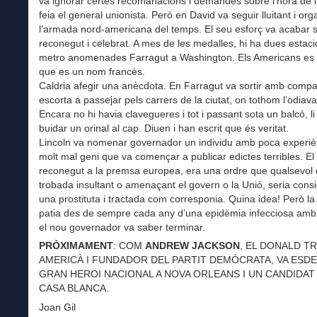
va ignorar certes recomanacions i demandes sobre l’hora de l’
feia el general unionista. Però en David va seguir lluitant i org
l’armada nord-americana del temps. El seu esforç va acabar s
reconegut i celebrat. A mes de les medalles, hi ha dues estac
metro anomenades Farragut a Washington. Els Americans es
que es un nom francès.
Caldria afegir una anècdota. En Farragut va sortir amb compa
escorta a passejar pels carrers de la ciutat, on tothom l’odiava
Encara no hi havia clavegueres i tot i passant sota un balcó, li
buidar un orinal al cap. Diuen i han escrit que és veritat.
Lincoln va nomenar governador un individu amb poca experiè
molt mal geni que va començar a publicar edictes terribles. El p
reconegut a la premsa europea, era una ordre que qualsevol
trobada insultant o amenaçant el govern o la Unió, seria cons
una prostituta i tractada com corresponia. Quina idea! Però la 
patia des de sempre cada any d’una epidèmia infecciosa amb
el nou governador va saber terminar.
PRÒXIMAMENT
: COM
ANDREW JACKSON
, EL DONALD T
AMERICÀ I FUNDADOR DEL PARTIT DEMÒCRATA, VA ESD
GRAN HEROI NACIONAL A NOVA ORLEANS I UN CANDIDAT 
CASA BLANCA.
Joan Gil