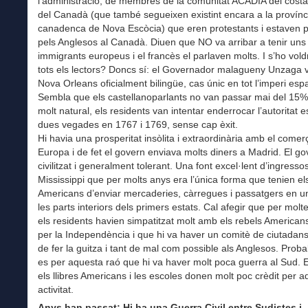
l’administració, de membres de la comunitat ACADIA del costat
del Canadà (que també segueixen existint encara a la provínc
canadenca de Nova Escòcia) que eren protestants i estaven p
pels Anglesos al Canadà. Diuen que NO va arribar a tenir uns
immigrants europeus i el francès el parlaven molts. I s’ho vold
tots els lectors? Doncs sí: el Governador malagueny Unzaga 
Nova Orleans oficialment bilingüe, cas únic en tot l’imperi esp
Sembla que els castellanoparlants no van passar mai del 15
molt natural, els residents van intentar enderrocar l’autoritat 
dues vegades en 1767 i 1769, sense cap èxit.
Hi havia una prosperitat insòlita i extraordinària amb el comerç 
Europa i de fet el govern enviava molts diners a Madrid. El go
civilitzat i generalment tolerant. Una font excel·lent d’ingresso
Mississippi que per molts anys era l’única forma que tenien el
Americans d’enviar mercaderies, càrregues i passatgers en un
les parts interiors dels primers estats. Cal afegir que per molt
els residents havien simpatitzat molt amb els rebels Americans 
per la Independència i que hi va haver un comitè de ciutadan
de fer la guitza i tant de mal com possible als Anglesos. Prob
es per aquesta raó que hi va haver molt poca guerra al Sud. 
els llibres Americans i les escoles donen molt poc crèdit per 
activitat.
Anys han passat: Hi ha una Guerra Civil entre Sudistes i