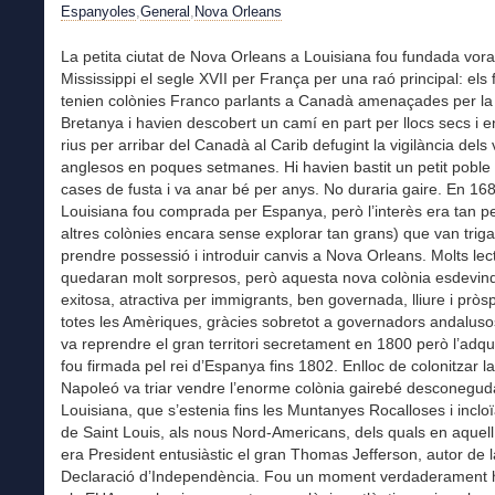
Espanyoles
,
General
,
Nova Orleans
La petita ciutat de Nova Orleans a Louisiana fou fundada vora 
Mississippi el segle XVII per França per una raó principal: els
tenien colònies Franco parlants a Canadà amenaçades per l
Bretanya i havien descobert un camí en part per llocs secs i e
rius per arribar del Canadà al Carib defugint la vigilància dels 
anglesos en poques setmanes. Hi havien bastit un petit pobl
cases de fusta i va anar bé per anys. No duraria gaire. En 16
Louisiana fou comprada per Espanya, però l’interès era tan peti
altres colònies encara sense explorar tan grans) que van trig
prendre possessió i introduir canvis a Nova Orleans. Molts lec
quedaran molt sorpresos, però aquesta nova colònia esdevind
exitosa, atractiva per immigrants, ben governada, lliure i pròs
totes les Amèriques, gràcies sobretot a governadors andalus
va reprendre el gran territori secretament en 1800 però l’adqu
fou firmada pel rei d’Espanya fins 1802. Enlloc de colonitzar la 
Napoleó va triar vendre l’enorme colònia gairebé desconegud
Louisiana, que s’estenia fins les Muntanyes Rocalloses i incloïa
de Saint Louis, als nous Nord-Americans, dels quals en aque
era President entusiàstic el gran Thomas Jefferson, autor de l
Declaració d’Independència. Fou un moment verdaderament hi