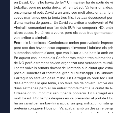
en David. Con s’ho havia de fer? Un mariner ha de sortir de v
treballar, però no podia deixar el nen tot sol. Va tenir una idea
encomanar el petit David a un amic seu molt afeccionat amb t
coses marítimes que ja tenia tres fills, i estava desesperat per 
d’una marina de guerra. En David va arribar a esdevenir el Pr
Almirall i comandant marítim dels EUA i va conquerir NO, entr
altres coses. No té res a veure, però els seus tres germanas
van arribar a almiralls.
Entre els Unionistes i Confederats tenien pocs vaixells impres
però tots dos havien estat capaços d’inventar i fabricar els pr
submarins coberts d’acer, que van lluitar a una batalla amb em
En aquest cas, només els Confederats tenien tres submarins 
de NO però altrament havien organitzat una verdadera murall
i petits vaixells armats davant de l’entrada a la ciutat que est
pocs quilòmetres al costat del gran riu Mississippi. Els Unioni
Farragut no estaven gaire millor. En Farragut va obrir foc i llui
dies amb tot allò que tenia, i no tenia res de covard. Tot va d
dues setmanes però ell va entrar triomfalment a la ciutat de 
Orleans on fou molt mal rebut per la població. En Farragut e
molt tossut. Poc temps després es va presentar al port de Hou
ha un canal per arribar-hi) a ajudar un grup militat unionista q
pretenia conquerir Houston. Va acabar amb un desastre perquè