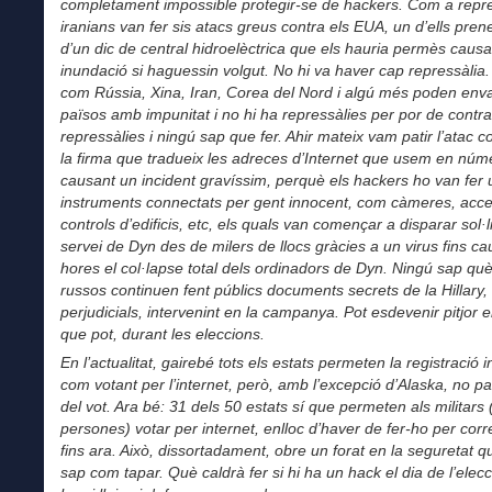
completament impossible protegir-se de hackers. Com a repres
iranians van fer sis atacs greus contra els EUA, un d’ells pren
d’un dic de central hidroelèctrica que els hauria permès caus
inundació si haguessin volgut. No hi va haver
cap repressàlia
com Rússia, Xina, Iran, Corea del Nord i algú més poden envai
països amb impunitat i no hi ha repressàlies per por de contra
repressàlies i ningú sap que fer. Ahir mateix vam patir l’atac c
la firma que tradueix les adreces d’Internet que usem en núm
causant un incident gravíssim, perquè els hackers ho van fer ut
instruments connectats per gent innocent, com càmeres, acce
controls d’edificis, etc, els quals van començar a disparar sol·l
servei de Dyn des de milers de llocs gràcies a un virus fins ca
hores el col·lapse total dels ordinadors de Dyn. Ningú sap què f
russos continuen fent públics documents secrets de la Hillary,
perjudicials, intervenint en la campanya. Pot esdevenir pitjor 
que pot, durant les eleccions.
En l’actualitat, gairebé tots els estats permeten la registració i
com votant per l’internet, però, amb l’excepció d’Alaska, no pas
del vot. Ara bé: 31 dels 50 estats sí que permeten als militars 
persones) votar per internet, enlloc d’haver de fer-ho per cor
fins ara. Això, dissortadament, obre un forat en la seguretat 
sap com tapar. Què caldrà fer si hi ha un hack el dia de l’elec