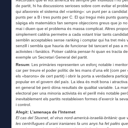
de partit, hi ha discussions serioses sobre com evitar el probl
qui afavoreix el sistema del «ranking»: un punt per a candidat
punts per a B i tres punts per C. El qui tregui més punts guan
sàpiga els matemàtics fan sempre objeccions greus que jo no
mai i diuen que el problema és massa complicat. Altres prop
simplement caldria permetre a cada votant triar tants candidat
semblin acceptables sense ranking i comptar qui ha tret més v
senzill i sembla que hauria de funcionar bé tancant el pas a m
activistes i fanàtics. Potser caldria pensar-hi quan es tracta de 
exemple un Secretari General del partit.
Resum
: Les primàries representen un esforç notable i meritor
car per treure el poder polític de les mans d’una elit (com pe
els «barons» de cert partit) i obrir la porta a verdadera partici
popular en el govern del país. La idea és molt bona i atractiva
en general bé però dóna resultats de qualitat variable. La man
electoral per una minoria activista és el perill més notable pe
inevitablement els partits restableixen formes d’exercir la seva
i control.
Afegit: L’amenaça de l’Internet
El cas del Stuxnet, el virus nord-americà-israelià-britànic que 
les centrífugues d’urani iranianes fa uns anys ha fet palès qu