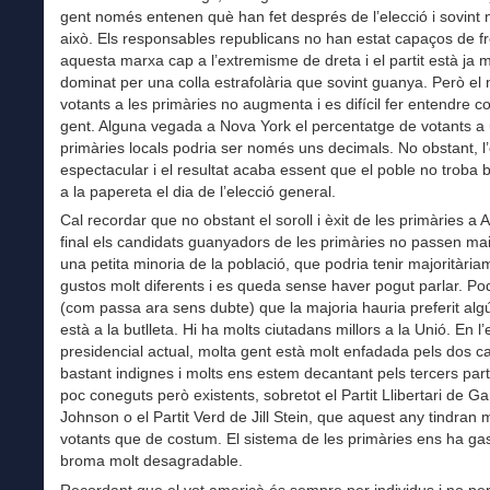
gent només entenen què han fet després de l’elecció i sovint n
això. Els responsables republicans no han estat capaços de f
aquesta marxa cap a l’extremisme de dreta i el partit està ja m
dominat per una colla estrafolària que sovint guanya. Però e
votants a les primàries no augmenta i es difícil fer entendre c
gent. Alguna vegada a Nova York el percentatge de votants a
primàries locals podria ser només uns decimals. No obstant, l’
espectacular i el resultat acaba essent que el poble no troba
a la papereta el dia de l’elecció general.
Cal recordar que no obstant el soroll i èxit de les primàries a 
final els candidats guanyadors de les primàries no passen mai
una petita minoria de la població, que podria tenir majoritària
gustos molt diferents i es queda sense haver pogut parlar. Pod
(com passa ara sens dubte) que la majoria hauria preferit alg
està a la butlleta. Hi ha molts ciutadans millors a la Unió. En l’
presidencial actual, molta gent està molt enfadada pels dos c
bastant indignes i molts ens estem decantant pels tercers parti
poc coneguts però existents, sobretot el Partit Llibertari de Ga
Johnson o el Partit Verd de Jill Stein, que aquest any tindran
votants que de costum. El sistema de les primàries ens ha ga
broma molt desagradable.
Recordant que el vot americà és sempre per individus i no per 