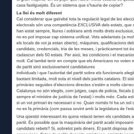
casa fastiguejats. És un sistema que s’hauria de copiar?
La llei és molt diferent
Cal considerar que gairebé tota la regulació legal de les eleccio
electorals són una competència
EXCLUSIVA
dels estats, que
han estat sempre, lliures i sobirans amb molts drets exclusius, 
no es pot imposar cap sistema unificat. Vots adelantats (a mol
els locals de vot ja estan oberts), màquines, qualificacions del
candidats, credencials, tria de les meses, i pràcticament tot és
cadascun dels 50 estats. Per això, les condicions i el mecani
molt. Cal també tenir en compte que els Americans no voten ma
de partit sinó exclusivament candidatures
individuals i que l’autoritat del partit sobre els funcionaris elegi
bastant limitada, molt sota el nivell dels partits catalans. El si
primàries seguides d’eleccions directes s’estén a molts càrre
Catalunya no són elegits, com jutges, caps de policia, fiscals (
sempre el ministre de justícia de l’estat) i molts més. Cada est
si un vot primari és necessari o no. Quan només hi ha un sol 
no es fa primària (com passa sovint amb la legislatura de l’est
Una qüestió interessant és quina relació tenen els candidats 
partit. És possible que la maquinària del partit acabi imposant
candidats rebels? Si, sobretot pels diners. El partit disposa de