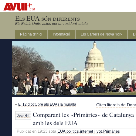
Els EUA són diferents
Els Estats Units vistos per un resident català
Pàgina d'inici
Informació
Els Carrers de Nova York
D
DC
«
El 12 d’octubre als EUA i la muralla
Cites literals de Do
Comparant les «Primàries» de Catalunya
Joan Gil
amb les dels EUA
Publicat en 19:23 sota
EUA politics
,
internet i vot
,
Primàries