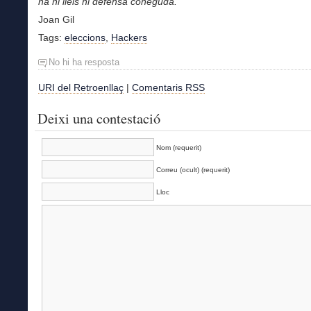
ha ni lleis ni defensa coneguda.
Joan Gil
Tags:
eleccions
,
Hackers
No hi ha resposta
URI del Retroenllaç
|
Comentaris RSS
Deixi una contestació
Nom (requerit)
Correu (ocult) (requerit)
Lloc