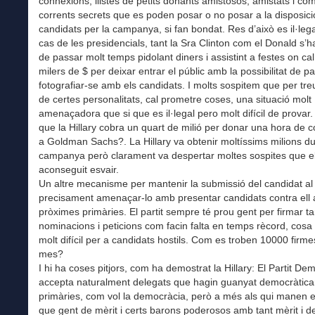
connexions, llistes de petits donants amistosos, amistats i co
corrents secrets que es poden posar o no posar a la disposici
candidats per la campanya, si fan bondat. Res d’això es il·lega
cas de les presidencials, tant la Sra Clinton com el Donald s’
de passar molt temps pidolant diners i assistint a festes on ca
milers de $ per deixar entrar el públic amb la possibilitat de par
fotografiar-se amb els candidats. I molts sospitem que per tre
de certes personalitats, cal prometre coses, una situació molt
amenaçadora que si que es il·legal pero molt difícil de provar
que la Hillary cobra un quart de milió per donar una hora de 
a Goldman Sachs?. La Hillary va obtenir moltíssims milions du
campanya però clarament va despertar moltes sospites que el
aconseguit esvair.
Un altre mecanisme per mantenir la submissió del candidat al p
precisament amenaçar-lo amb presentar candidats contra ell 
pròximes primàries. El partit sempre té prou gent per firmar t
nominacions i peticions com facin falta en temps rècord, cosa 
molt difícil per a candidats hostils. Com es troben 10000 firm
mes?
I hi ha coses pitjors, com ha demostrat la Hillary: El Partit De
accepta naturalment delegats que hagin guanyat democràtica
primàries, com vol la democràcia, però a més als qui manen 
que gent de mèrit i certs barons poderosos amb tant mèrit i d