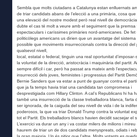
Sembla que molts ciutadans a Catalunya estan enlluernats am
de triar candidats abans de l’elecció a una primària, cosa qu
una elevació del nostre modest però real nivell de democràci
dubte el cas té molt a veure amb el seguiment que la premsa 
espectaculars i caríssimes primàries nord-americanes. De fet 
politicòlegs americans us dirien que un avantatge del sistema
possible que moviments insurreccionals contra la direcció del p
qualsevol nivell,
local, estatal o federal, tinguin una real oportunitat d’imposar-
la voluntat de la direcció, aristocràcia i maquinària del partit. A
sempre difícil i car, però ha passat ara mateix amb l’espectacu
insurrecció dels joves, feministes i progressius del Partit Dem
Bernie Sanders que va estar a punt de guanyar contra el partit 
que ja fa temps havia triat una candidata tan compromesa i
desprestigiada com Hillary Clinton. A cal’s Republicans hi ha 
també una insurrecció de la classe treballadora blanca, farta de
ser ignorada, de la caiguda del seu nivell de vida i de la indife
poderosos, la que va triar Donald Trump contra la voluntat exp
tot el Partit. Els treballadors blancs havien decidit sacsejar el 
L’exercici va durar un any i va costar milers de milions i mireu e
haurem de triar un de dos candidats menyspreats, odiats i reb
la gran majoria. Un és pitjor que l’altre. Molts votants es qued