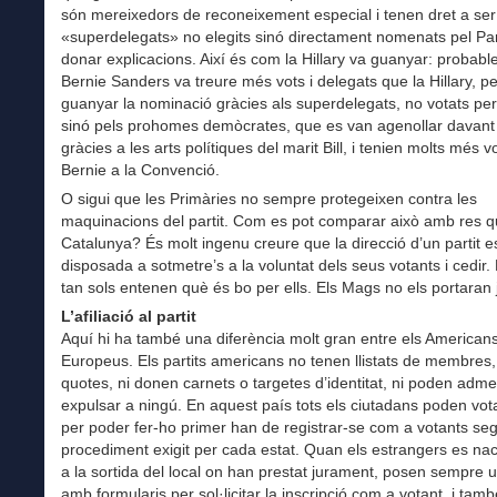
són mereixedors de reconeixement especial i tenen dret a ser
«superdelegats» no elegits sinó directament nomenats pel Par
donar explicacions. Així és com la Hillary va guanyar: probab
Bernie Sanders va treure més vots i delegats que la Hillary, pe
guanyar la nominació gràcies als superdelegats, no votats pe
sinó pels prohomes demòcrates, que es van agenollar davant
gràcies a les arts polítiques del marit Bill, i tenien molts més 
Bernie a la Convenció.
O sigui que les Primàries no sempre protegeixen contra les
maquinacions del partit. Com es pot comparar això amb res q
Catalunya? És molt ingenu creure que la direcció d’un partit e
disposada a sotmetre’s a la voluntat dels seus votants i cedir. 
tan sols entenen què és bo per ells. Els Mags no els portaran 
L’afiliació al partit
Aquí hi ha també una diferència molt gran entre els Americans 
Europeus. Els partits americans no tenen llistats de membres,
quotes, ni donen carnets o targetes d’identitat, ni poden adme
expulsar a ningú. En aquest país tots els ciutadans poden vot
per poder fer-ho primer han de registrar-se com a votants seg
procediment exigit per cada estat. Quan els estrangers es nac
a la sortida del local on han prestat jurament, posen sempre 
amb formularis per sol·licitar la inscripció com a votant, i tamb