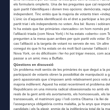
els formularis omplerts. Una de les preguntes que cal respon
quin partit t’identifiques i donen tres opcions: demòcrata, repu
independent. Tinc entès que la majoria de votants trien «ind
L’únic ús d’aquesta identificació és el dret a participar a les pr
partit triat i els independents no voten. Ara bé: lliures i sobir
hi ha estats que fan primàries
«tancades»
on hom només pot 
l’afiliació triada (com Nova York) i hi ha estats
«oberts»
com Te
pregunten a la mesa quan arribes per quin partit vols votar. E
cas l’afiliació a la targeta de votant no serveix de res. Un altre
conegut és que hi ha estats on és molt fàcil canviar l’afiliació i
Nova York, on és dificilíssim i fer-ho pot trigar mesos, com ac
passar a un amic meu a Buffalo.
Qüestions en discussió
Un problema molt seriós de les primàries és que degut a la p
participació de votants obren la possibilitat de manipulació a g
però apassionats que s’imposen amb relativament pocs vots 
majoria indiferent. Aquest ha estat recentment el problema de
Republicans on una minoria radical obsessionada no amb els
reals de la gent amb els avortaments, els homosexuals, els l
transsexuals, el matrimoni gay i l’odi contra Obama i la llei de
l’assegurança obligatòria contra malaltia, ja fa anys que impo
candidats i els fa elegir, enmig de la indiferència total de la ma