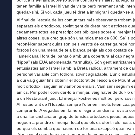
política israeliana sobre (o sovint contra) els Palestins. Algun
tenen família a Israel hi van de visita però rarament amb inte
quedar-s’hi. Si vol, cada jueu té dret a immigrar i quedar-se a 
Al final de l’escala de les comunitats més observants trobem j
separats els ortodoxos, sovint gent de dreta molt estrictes qu
cegaments totes les prescripcions bíbliques sobre el menjar i 
altres coses, que crec que són una mica més de 600. Se´ls po
reconèixer sabent quins son pels vestits de carrer gairebé no
foscos i on una mena de tela blanca penja als dos costats de
l’americana i fora del pantaló amb una cobertura al cap negra 
“kippa” (als EUA anomenada Yarmulka). Són gent estrictament 
entusiastes amb Israel i amb la Dreta radical, altrament de ca
personal variable com tothom, sovint agradable. L’únic estudi
a qui vaig guiar fins obtenir el doctorat de l’escola de Mount S
molt ortodox i seguim enviant-nos emails. Vam ser i seguim e
amics. Per poder convidar-lo a menjar, vaig haver de dur-lo 
a un Restaurant jueu. El menjar kosher és molt bo, però sovin
Al restaurant de l’Hospital sempre l’oferien i molts feien cua p
comprar-lo. A vegades em fa riure llegir a un diari o revista c
a una llar cristiana un grup de turistes ortodoxos jueus, aques
neguen a prendre el menjar local que els és oferit i els hosts 
perquè els sembla que haurien de fer una excepció quan van d
Seria igual com demanar a un grup de monges i capellans cri