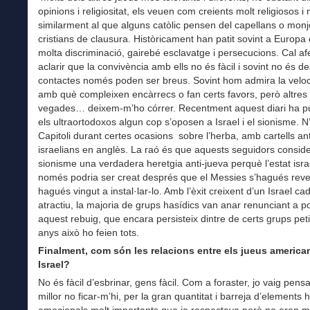
opinions i religiositat, els veuen com creients molt religiosos i
similarment al que alguns catòlic pensen del capellans o mon
cristians de clausura. Històricament han patit sovint a Europa 
molta discriminació, gairebé esclavatge i persecucions. Cal af
aclarir que la convivència amb ells no és fàcil i sovint no és de
contactes només poden ser breus. Sovint hom admira la veloci
amb què compleixen encàrrecs o fan certs favors, però altres
vegades… deixem-m’ho córrer. Recentment aquest diari ha pu
els ultraortodoxos algun cop s’oposen a Israel i el sionisme. N’
Capitoli durant certes ocasions sobre l’herba, amb cartells ant
israelians en anglès. La raó és que aquests seguidors conside
sionisme una verdadera heretgia anti-jueva perquè l’estat israe
només podria ser creat després que el Messies s’hagués revel
hagués vingut a instal·lar-lo. Amb l’èxit creixent d’un Israel c
atractiu, la majoria de grups hasídics van anar renunciant a p
aquest rebuig, que encara persisteix dintre de certs grups peti
anys això ho feien tots.
Finalment, com són les relacions entre els jueus american
Israel?
No és fàcil d’esbrinar, gens fàcil. Com a foraster, jo vaig pens
millor no ficar-m’hi, per la gran quantitat i barreja d’elements hi