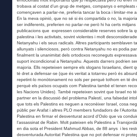
emocionals molt importants que jo respectava però no eren 
trobava al costat d’un grup de metges, companys o empleats
començaven a parlar-ne, preferia tancar la boca i limitar-me a 
En la meva opinió, que no sé si és compartida o no, la majori
ser indiferents, preferien no parlar-ne però hi ha certs mitjans 
publicacions que expressen considerable reserves sobre la q
palestina i les activitats, sovint violentes i molt desconsiderad
Netanyahu i els seus radicals. Altres participants semblaven 
allunyats i silenciosos, però contra Netanyahu no es podia parl
finalment la unanimitat dels ortodoxos reconeguts expressav
suport incondicional a Netanyahu. Aquests darrers podrien ser
majoria. Ells repeteixen sempre els slogans Israelians, dient q
té dret a defensar-se (que és veritat a totarreu però és absur
repetint-lo monòtonament no sols per perquè tothom en té dre
perquè els països ocupats com Palestina també el tenen reco
les Nacions Unides). També repeteixen sovint que Israel no t
partner en la discussió del problema Palestí, una falsedat into
que tots els Palestins es neguen a reconèixer Israel, cosa ne
públic per Arafat i altres PLO members fundadors de l’Autorita
Palestina en firmar el desventurat acord d’Oslo que va condui
l’assassinat de Rabin. Molt pateixen els Palestins a Transjord
en dia sota el President Mahmud Abbas, de 88 anys i les res
desventurada Autoritat Palestina que no pot defensar ni prote