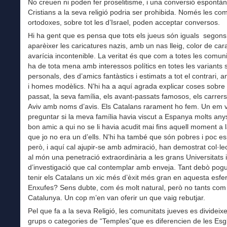
No creuen ni poden fer proselitisme, i una conversió espontàn
Cristians a la seva religió podria ser prohibida. Només les co
ortodoxes, sobre tot les d’Israel, poden acceptar conversos.
Hi ha gent que es pensa que tots els jueus són iguals segons
aparèixer les caricatures nazis, amb un nas lleig, color de cara
avarícia incontenible. La veritat és que com a totes les comunit
ha de tota mena amb interessos polítics en totes les variants s
personals, des d’amics fantàstics i estimats a tot el contrari, 
i homes modèlics. N’hi ha a aquí agrada explicar coses sobre 
passat, la seva família, els avant-passats famosos, els carrers
Aviv amb noms d’avis. Els Catalans rarament ho fem. Un em 
preguntar si la meva família havia viscut a Espanya molts any
bon amic a qui no se li havia acudit mai fins aquell moment a l
que jo no era un d’ells. N’hi ha també que són pobres i poc es
però, i aquí cal ajupir-se amb admiració, han demostrat col·le
al món una penetració extraordinària a les grans Universitats 
d’investigació que cal contemplar amb enveja. Tant debò pog
tenir els Catalans un xic més d’èxit més gran en aquesta esfe
Enxufes? Sens dubte, com és molt natural, però no tants com
Catalunya. Un cop m’en van oferir un que vaig rebutjar.
Pel que fa a la seva Religió, les comunitats jueves es divideix
grups o categories de “Temples”que es diferencien de les Esg