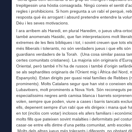
trepitgessin una hòstia consagrada. Ningú coneix el sentit d’
regles i prohibicions. Si hom pregunta a un rabí el perquè, reb
resposta qué és arrogant i absurd pretendre entendre la volun
Déu i les seves motivacions.
I ara arribem als Haredi, en plural Haredim, o jueus ultra-orto
també anomenats Hasidic, que fan interpretacions molt literals
extremes de les lleis bíbliques i tot, i sovint creuen que tots els
més lliberals i tolerants, no són verdaders jueus i que ells són
guardians verdaders de la Torah. (Una cosa similar passa t
certes comunitats cristianes). La majoria són originaris d’Eur
Oriental, però també n’hi ha de russos i també d’origin sefàrdic
se als sephardites originaris de l’Orient mig i Àfrica del Nord, 
Espanyols). Estan dirigits per quasi reial famílies de Rebbes (
prominents). Molts Catalans segur que han vist o coneixen el
Lubavitxers, molt prominents a Nova York. Són reconeguts pel
especialíssims negres amb camisa blanca i barrets sorprenen
volen, sempre que poden, viure a cases i barris tancats exclus
ells, depenent sempre d’un rabí que els dirigeix i mana què h
en tot (inclòs com votar) inclosos els afers familiars i econòm
molts fills que pateixen sovint malalties i deformitats pel cost
casar-se entre ells dintre d’una petita comunitat, amb escoles
Molts dels altres jueus més tolerants i diferents, no obstant di