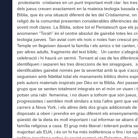
protestants cristianes en un punt important molt clar: les tres
dels jueus creuen exactament en la mateixa teologia basada e
Bíblia, que és una situació diferent de les del Cristianisme, on
religió de la comunitat presenten considerables diferències d
sovint molt clares. La Bíblia, sobre tot el Pentateuch que els j
anomenen “Torah” és el centre absolut de gairebé totes les cr
teologia jueves. Tan aviat com els nois o noies han crescut pr
Temple on llegeixen davant la família i els amics o bé canten, 
per altres adults, fragments del text bíblic. Un cantor s’afegirà
celebració i hi haurà un sermó. Tornant al cas de les diferènc
identifiquen i separen les tres direccions de les sinagogues, 
identificables gairebé només per la severitat amb la què s’acc
segueixen amb fidelitat total els manaments bíblics divins exp
pels autors materials inspirats per Dèu en la Bíblia. Així pass
grups que se senten totalment integrats en el món on viuen i 
potser una rabí femenina, i no diuen a tothom que són jueus,
progressistes i semblen molt similars a tota l’altre gent que v
carrers a Nova York, i els altres dels dos grups addicionals de
disposats a obeir i prendre en grau diferent els ensenyaments
qüestió de la dieta és molt important i cal informar-se abans d’
família religiosa a casa. El grup més liberal i tolerant podria se
majoritari als EUA, i és on hi ha més indiferència o fins i tot op