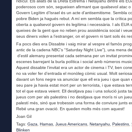
ridícul. Els aliats de la Dreta Extrema i Netayahu dintre els EU
poderosos com són, segueixen afirmant que qualsevol atac o 
Govern Legítim d’Israel és un acte d’antisemitisme. Sembla co
pobre Biden ja hagués rebut. A mí em sembla que la crítica pol
oberta a qualsevol govern és legítima i necessària. I als EUA 
queixes de la gent que no reben prou assistència social i veu
seus diners volen a l’estranger, on el govern ni tant sols és re
Fa pocs dies era Dissabte i vaig mirar al vespre el famòs pro
antic de la cadena NBC’s “Saturday Night Live”), una mena d
d’estil alemany presentat cada setmana per un invitat promi
escenes barrejant la burla política i social amb números music
Aquest dissabte l’invitat era un actor de cinema i TV, ben con
no va voler fer d’entrada el monòleg còmic usual. Molt serios
davant un fons negre va anunciar que ell era jueu i que quan 
seu pare ja havia estat mort per un terrorista, i que estava terr
tot el que estava veient. Ell desitjava pau i una solució justa ta
jueus com per als palestins i no desitjava que morís ni un jueu
palestí més, sinó que trobessin una forma de conviure junts e
Rebé una gran ovació. En queden molts més com aquest!
Joan Gil
Tags:
Gaza
,
Hamas
,
Jueus Americans
,
Netanyahu
,
Palestins
,
Blinken