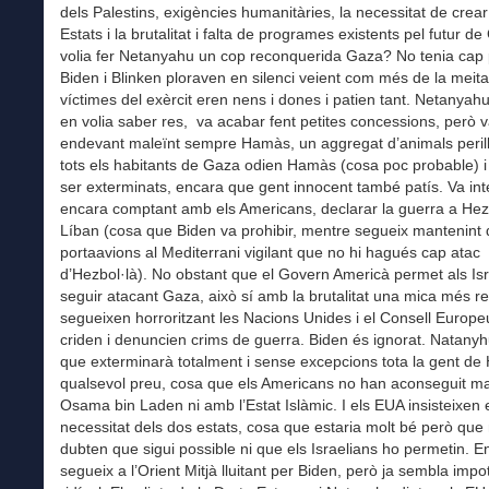
dels Palestins, exigències humanitàries, la necessitat de crea
Estats i la brutalitat i falta de programes existents pel futur 
volia fer Netanyahu un cop reconquerida Gaza? No tenia cap 
Biden i Blinken ploraven en silenci veient com més de la meita
víctimes del exèrcit eren nens i dones i patien tant. Netanyah
en volia saber res, va acabar fent petites concessions, però va 
endevant maleïnt sempre Hamàs, un aggregat d’animals peril
tots els habitants de Gaza odien Hamàs (cosa poc probable) i
ser exterminats, encara que gent innocent també patís. Va int
encara comptant amb els Americans, declarar la guerra a Hezb
Líban (cosa que Biden va prohibir, mentre segueix mantenint
portaavions al Mediterrani vigilant que no hi hagués cap atac
d’Hezbol·là). No obstant que el Govern Americà permet als Isr
seguir atacant Gaza, això sí amb la brutalitat una mica més r
segueixen horroritzant les Nacions Unides i el Consell Europ
criden i denuncien crims de guerra. Biden és ignorat. Natanyh
que exterminarà totalment i sense excepcions tota la gent d
qualsevol preu, cosa que els Americans no han aconseguit ma
Osama bin Laden ni amb l’Estat Islàmic. I els EUA insisteixen 
necessitat dels dos estats, cosa que estaria molt bé però que
dubten que sigui possible ni que els Israelians ho permetin. E
segueix a l’Orient Mitjà lluitant per Biden, però ja sembla impo