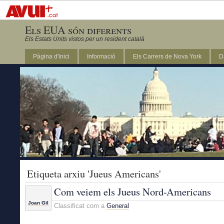
Els EUA són diferents
Els Estats Units vistos per un resident català
Pàgina d'inici
Informació
Els Carrers de Nova York
D
DC
Etiqueta arxiu 'Jueus Americans'
Com veiem els Jueus Nord-Americans
Joan Gil
Classificat com a
General