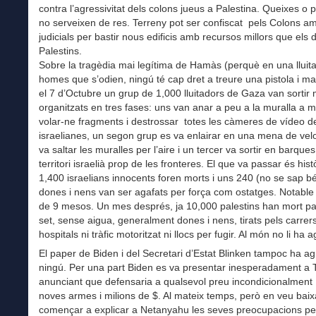
contra l’agressivitat dels colons jueus a Palestina. Queixes o 
no serveixen de res. Terreny pot ser confiscat pels Colons a
judicials per bastir nous edificis amb recursos millors que els 
Palestins.
Sobre la tragèdia mai legítima de Hamàs (perquè en una lluit
homes que s’odien, ningú té cap dret a treure una pistola i mata
el 7 d’Octubre un grup de 1,000 lluitadors de Gaza van sortir 
organitzats en tres fases: uns van anar a peu a la muralla a m
volar-ne fragments i destrossar totes les càmeres de vídeo de
israelianes, un segon grup es va enlairar en una mena de velo
va saltar les muralles per l’aire i un tercer va sortir en barque
territori israelià prop de les fronteres. El que va passar és hist
1,400 israelians innocents foren morts i uns 240 (no se sap 
dones i nens van ser agafats per força com ostatges. Notable
de 9 mesos. Un mes després, ja 10,000 palestins han mort p
set, sense aigua, generalment dones i nens, tirats pels carrer
hospitals ni tràfic motoritzat ni llocs per fugir. Al món no li ha 
El paper de Biden i del Secretari d’Estat Blinken tampoc ha ag
ningú. Per una part Biden es va presentar inesperadament a T
anunciant que defensaria a qualsevol preu incondicionalment
noves armes i milions de $. Al mateix temps, però en veu baix
començar a explicar a Netanyahu les seves preocupacions pel