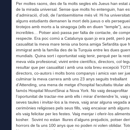
Per moltes raons, des de fa molts segles els Jueus han estat 
de la mirada universal. Sense que molts ho entenguin, han es
d’admiració, d’odi, de l’antisemitisme més vil. Hi ha universitat
alguns estudiants demanen la mort dels jueus o els perseguei
tirotejos amb morts a la sinagoga (ells en diuen “temple”), ac
increïbles… Potser això passa per falta de contacte, de compr
respecte. Era poc comú a Catalunya quan jo era petit, però p
casualitat la meva mare tenia una bona amiga Sefardita que 
immigrat amb la família des de la Turquia entre les dues guer
mundials. Quina sort i oportunitat vaig tenir, perquè per la rest
meva vida profesional, vivint entre científics, directors, col·leg
resultar que per casualitat i amb una sola breu excepció TOT
directors, co-autors i molts bons companys i amics van ser jue
culminar la meva carrera amb uns 23 anys seguits treballant
d’Attending, una mena de metge d’hospital facultatiu titular al
famós Hospital MountSinai a Nova York. No vaig desaprofitar
l’oportunitat de tractar-me amb ells i mirar d’entendre´ls, vaig
seves taules i invitar-los a la meva, vaig anar alguna vegada 
cerimònies religioses pels seus fills, vaig encaixar amb alguns
els vaig felicitar per les festes. Vaig menjar i oferir-los alimen
kosher. Sovint no estan lliures d’alguns prejudicis, potser der
horrors de fa uns 100 anys que no poden ni volen oblidar. Tot