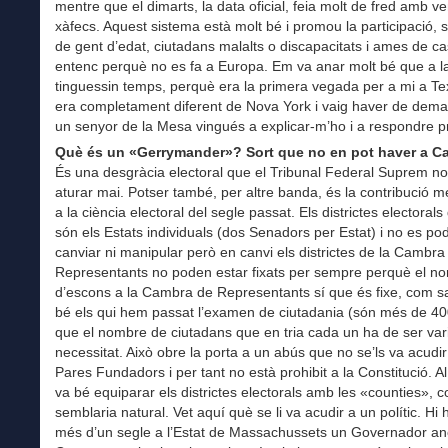
mentre que el dimarts, la data oficial, feia molt de fred amb ve
xàfecs. Aquest sistema està molt bé i promou la participació, s
de gent d’edat, ciutadans malalts o discapacitats i ames de c
entenc perquè no es fa a Europa. Em va anar molt bé que a 
tinguessin temps, perquè era la primera vegada per a mi a Tex
era completament diferent de Nova York i vaig haver de dem
un senyor de la Mesa vingués a explicar-m’ho i a respondre p
Què és un «Gerrymander»? Sort que no en pot haver a C
És una desgràcia electoral que el Tribunal Federal Suprem no
aturar mai. Potser també, per altre banda, és la contribució mé
a la ciència electoral del segle passat. Els districtes electorals
són els Estats individuals (dos Senadors per Estat) i no es po
canviar ni manipular però en canvi els districtes de la Cambra
Representants no poden estar fixats per sempre perquè el n
d’escons a la Cambra de Representants sí que és fixe, com 
bé els qui hem passat l’examen de ciutadania (són més de 4
que el nombre de ciutadans que en tria cada un ha de ser var
necessitat. Això obre la porta a un abús que no se’ls va acudir
Pares Fundadors i per tant no està prohibit a la Constitució. A
va bé equiparar els districtes electorals amb les «counties», 
semblaria natural. Vet aquí què se li va acudir a un polític. Hi 
més d’un segle a l’Estat de Massachussets un Governador a