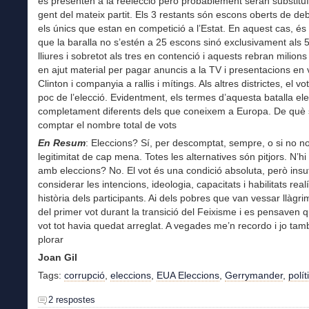
es presenten a la reelecció però probablement seran substituï
gent del mateix partit. Els 3 restants són escons oberts de deb
els únics que estan en competició a l’Estat. En aquest cas, és
que la baralla no s’estén a 25 escons sinó exclusivament als 
lliures i sobretot als tres en contenció i aquests rebran milions 
en ajut material per pagar anuncis a la TV i presentacions en 
Clinton i companyia a rallis i mítings. Als altres districtes, el v
poc de l’elecció. Evidentment, els termes d’aquesta batalla ele
completament diferents dels que coneixem a Europa. De què 
comptar el nombre total de vots
En Resum
: Eleccions? Sí, per descomptat, sempre, o si no no
legitimitat de cap mena. Totes les alternatives són pitjors. N’h
amb eleccions? No. El vot és una condició absoluta, però insuf
considerar les intencions, ideologia, capacitats i habilitats realí
història dels participants. Ai dels pobres que van vessar llàgri
del primer vot durant la transició del Feixisme i es pensaven 
vot tot havia quedat arreglat. A vegades me’n recordo i jo tam
plorar
Joan Gil
Tags:
corrupció
,
eleccions
,
EUA Eleccions
,
Gerrymander
,
polít
2 respostes