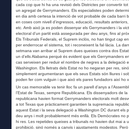
cada cop que hi ha una revisió dels Districtes per convertir tot 
un agregat de Gerrymanders. Els especialistes poden determi
en dia amb certesa la intenció de vot probable de cada barri 
en coses com nivell d’ingressos, educació, resultats anteriors, 
etc. Amb això ja es poden dissenyar els Gerrymanders i la vict
electoral d’un partit està assegurada per deu anys, fins al prò
Els Tribunals Federals, el Suprem inclòs, no han tingut cap e
per enderrocar el sistema, tot i reconeixent la fal·làcia. La dar
setmana van arribar al Suprem dues queixes contra dos Estat
un d’ells Alabama perquè és evident que els Gerrymanders e
cas serveixen per reduir el nombre de negres a la delegació e
Washington. Els lletrats dels Estat no ho negaran per res, sin
simplement argumentaran que els seus Estats són lliures i sob
poden fer com vulguin i que això els pares fundadors així ho v
Un cas memorable va tenir lloc fa un parell d’anys a l’Assemb
l’Estat de Texas, sempre Republicana. Els dissenyadors de la
republicana havien format Gerrymanders electorals molt desv
a tot Texas que pràcticament garantien la supremacia republi
aquest Estat i la seva delegació a Washington DC durant els 
deu anys i molt probablement més enllà. Els Demòcrates no p
hi res. Les repetides queixes a tribunals no havien dut mai a 
prohibició, sinó només a canvis i ajustaments modestos. Però