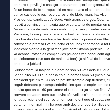
prendre el privilegi o castigar-lo durament, però en general si
és un home de bona reputació es respectaria el seu dret al boi
darrer cas que jo puc recordar és el de Lieberman, l’ex Vice-
Presidencial candidat d’Al Gore. Amb grans esforços, Obama 
reeixit a convincer la majoria que encara tenia de muntar en p
l’assegurança de malaltia no amb companyies privades sinó 
Medicare, l’assegurança federal actualment limitada als anci
més barata i funciona força bé. Amb ràbia, la prima dona Kle
convocar la premsa i va anunciar el seu boicot personal a tot la 
Medicare s’obria a la gent més jove com Obama pretenia. I la
va acabar. Potser les companyies privades van saber com agra
de Lieberman (que tant de mal està fent), ja al final de la seva
prop de la jubilacio.
Curiosament, la majoria al Senat no són 50 vots dels 100 que 
Senat, sinó 60. El que passa és que només amb 50 (més el vot
president que en fa 51) no es pot interrompre cap filibuster, el
seguir debatent per temps indefinit fins que els espònsors es 
resulta que en cal 60 per tancar el debat i forçar un vot final. 
senyors senadors com que sovint són vellets s’ho han fet molt 
fet adaptacions del seu reglament permetent que el debat sig
purament nominal: n’hi ha prou amb declarar obert el filibuste
haver d’aixecar-se i parlar, només mirant el rellotge des del s