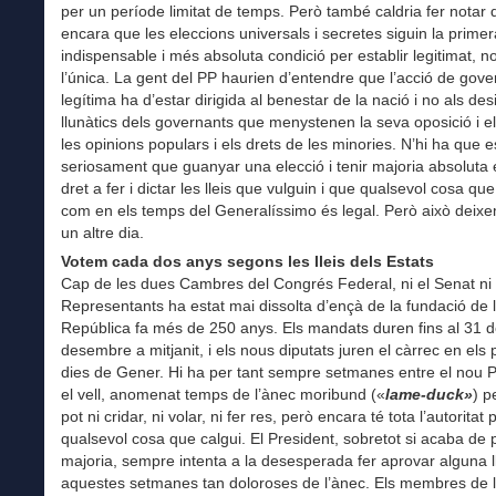
per un període limitat de temps. Però també caldria fer notar 
encara que les eleccions universals i secretes siguin la prime
indispensable i més absoluta condició per establir legitimat, n
l’única. La gent del PP haurien d’entendre que l’acció de gove
legítima ha d’estar dirigida al benestar de la nació i no als des
llunàtics dels governants que menystenen la seva oposició i el 
les opinions populars i els drets de les minories. N’hi ha que 
seriosament que guanyar una elecció i tenir majoria absoluta 
dret a fer i dictar les lleis que vulguin i que qualsevol cosa que
com en els temps del Generalíssimo és legal. Però això deix
un altre dia.
Votem cada dos anys segons les lleis dels Estats
Cap de les dues Cambres del Congrés Federal, ni el Senat ni 
Representants ha estat mai dissolta d’ençà de la fundació de 
República fa més de 250 anys. Els mandats duren fins al 31 
desembre a mitjanit, i els nous diputats juren el càrrec en els
dies de Gener. Hi ha per tant sempre setmanes entre el nou P
el vell, anomenat temps de l’ànec moribund («
lame-duck»
) p
pot ni cridar, ni volar, ni fer res, però encara té tota l’autoritat 
qualsevol cosa que calgui. El President, sobretot si acaba de 
majoria, sempre intenta a la desesperada fer aprovar alguna l
aquestes setmanes tan doloroses de l’ànec. Els membres de