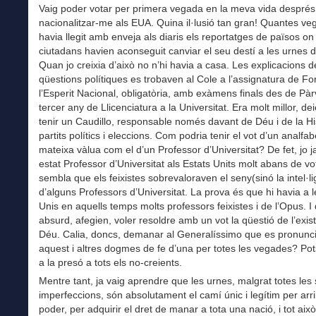
Vaig poder votar per primera vegada en la meva vida després
nacionalitzar-me als EUA. Quina il·lusió tan gran! Quantes v
havia llegit amb enveja als diaris els reportatges de països on
ciutadans havien aconseguit canviar el seu destí a les urnes d
Quan jo creixia d’això no n’hi havia a casa. Les explicacions d
qüestions polítiques es trobaven al Cole a l’assignatura de F
l’Esperit Nacional, obligatòria, amb exàmens finals des de Pàrv
tercer any de Llicenciatura a la Universitat. Era molt millor, de
tenir un Caudillo, responsable només davant de Déu i de la Hi
partits polítics i eleccions. Com podria tenir el vot d’un analfab
mateixa vàlua com el d’un Professor d’Universitat? De fet, jo j
estat Professor d’Universitat als Estats Units molt abans de v
sembla que els feixistes sobrevaloraven el seny(sinó la intel·l
d’alguns Professors d’Universitat. La prova és que hi havia a 
Unis en aquells temps molts professors feixistes i de l’Opus. I
absurd, afegien, voler resoldre amb un vot la qüestió de l’exis
Déu. Calia, doncs, demanar al Generalíssimo que es pronunc
aquest i altres dogmes de fe d’una per totes les vegades? Pots
a la presó a tots els no-creients.
Mentre tant, ja vaig aprendre que les urnes, malgrat totes les
imperfeccions, són absolutament el camí únic i legítim per arri
poder, per adquirir el dret de manar a tota una nació, i tot ai