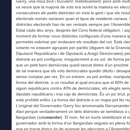
Gerry, una mica brut i truculent. Instintivament, però amb mol
va veure que la majoria de vots era sovint la mateixa en elecc
consecutives als petits districtes on vivia la gent i que els resul
electorals només variaven quan el tipus de residents variava. 
districtes electorals han de ser revisats sempre per l’Assemb
Estat cada deu anys, després del Cens federal obligatori, i aq
moment de formar nous districtes configurats d’una manera 
permetés esbrinar per endavant els resultats del vot. Està cla
votants no estaven agrupats per partits (diguem de la Granvia
Diputació Republicans i de Diputació a Aragó Demòcrates) per
districte es pot configurar, irregularment si es vol, de forma 
que un petit barri demòcrata quedi tancat dintre d’un precinte
de tal manera que els vots demòcrates quedin diluïts i desap
sense comptar per res. En un extrem, es pot arribar, manipula
forma del districte, a un resultat al qual encara que el 60% de
siguin republicans contra 40% de demòcrates, els elegits sem
diputats republicans i mai cap de demòcrata. És un joc brut, 
està prohibit enlloc La forma del districte a un mapa pot fer riu
L’original del Governador Gerry fou anomenada Gerrymander
diari perquè verdaderament un dels districtes se semblava a 
llangardaix (sala
mander
). El nom, fet en burla sintetitzant el 
governador amb la forma d’un llangardaix segueix en plena fo
que es tracta doncs és de guanyar les eleccions a l’Assemblea