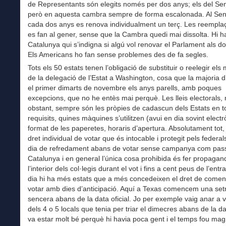
de Representants són elegits només per dos anys; els del Sen
però en aquesta cambra sempre de forma escalonada. Al Sen
cada dos anys es renova individualment un terç. Les reempl
es fan al gener, sense que la Cambra quedi mai dissolta. Hi h
Catalunya qui s’indigna si algú vol renovar el Parlament als d
Els Americans ho fan sense problemes des de fa segles.
Tots els 50 estats tenen l’obligació de substituir o reelegir el
de la delegació de l’Estat a Washington, cosa que la majoria d
el primer dimarts de novembre els anys parells, amb poques
excepcions, que no he entès mai perquè. Les lleis electorals,
obstant, sempre són les pròpies de cadascun dels Estats en to
requisits, quines màquines s’utilitzen (avui en dia sovint elect
format de les paperetes, horaris d’apertura. Absolutament tot,
dret individual de votar que és intocable i protegit pels federal
dia de refredament abans de votar sense campanya com pas
Catalunya i en general l’única cosa prohibida és fer propagan
l’interior dels col·legis durant el vot i fins a cent peus de l’ent
dia hi ha més estats que a més concedeixen el dret de comen
votar amb dies d’anticipació. Aquí a Texas comencem una se
sencera abans de la data oficial. Jo per exemple vaig anar a v
dels 4 o 5 locals que tenia per triar el dimecres abans de la dat
va estar molt bé perquè hi havia poca gent i el temps fou magn