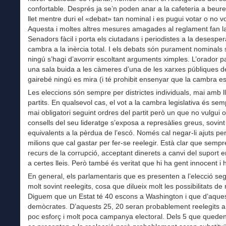
confortable. Després ja se’n poden anar a la cafeteria a beur
llet mentre duri el «debat» tan nominal i es pugui votar o no vo
Aquesta i moltes altres mesures amagades al reglament fan la
Senadors fàcil i porta els ciutadans i periodistes a la desespera
cambra a la inèrcia total. I els debats són purament nominals
ningú s’hagi d’avorrir escoltant arguments ximples. L’orador p
una sala buida a les càmeres d’una de les xarxes públiques 
gairebé ningú es mira (i té prohibit ensenyar que la cambra es
Les eleccions són sempre per districtes individuals, mai amb ll
partits. En qualsevol cas, el vot a la cambra legislativa és semp
mai obligatori seguint ordres del partit però un que no vulgui o
consells del seu lideratge s’exposa a represàlies greus, sovint
equivalents a la pèrdua de l’escó. Només cal negar-li ajuts per
milions que cal gastar per fer-se reelegir. Està clar que semp
recurs de la corrupció, acceptant dinerets a canvi del suport e
a certes lleis. Però també és veritat que hi ha gent innocent i
En general, els parlamentaris que es presenten a l’elecció se
molt sovint reelegits, cosa que dilueix molt les possibilitats de
Diguem que un Estat té 40 escons a Washington i que d’aque
demòcrates. D’aquests 25, 20 seran probablement reelegits 
poc esforç i molt poca campanya electoral. Dels 5 que quede