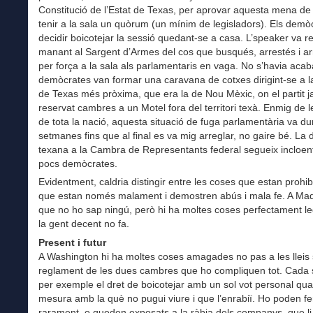
Constitució de l’Estat de Texas, per aprovar aquesta mena de l
tenir a la sala un quòrum (un mínim de legisladors). Els demò
decidir boicotejar la sessió quedant-se a casa. L’speaker va r
manant al Sargent d’Armes del cos que busqués, arrestés i a
per força a la sala als parlamentaris en vaga. No s’havia acaba
demòcrates van formar una caravana de cotxes dirigint-se a l
de Texas més pròxima, que era la de Nou Mèxic, on el partit j
reservat cambres a un Motel fora del territori texà. Enmig de le
de tota la nació, aquesta situació de fuga parlamentària va du
setmanes fins que al final es va mig arreglar, no gaire bé. La 
texana a la Cambra de Representants federal segueix incloen
pocs demòcrates.
Evidentment, caldria distingir entre les coses que estan prohibi
que estan només malament i demostren abús i mala fe. A Mad
que no ho sap ningú, però hi ha moltes coses perfectament l
la gent decent no fa.
Present i futur
A Washington hi ha moltes coses amagades no pas a les lleis 
reglament de les dues cambres que ho compliquen tot. Cada 
per exemple el dret de boicotejar amb un sol vot personal qua
mesura amb la què no pugui viure i que l’enrabiï. Ho poden f
rarament, o queden exposats a la ràbia dels companys, que li