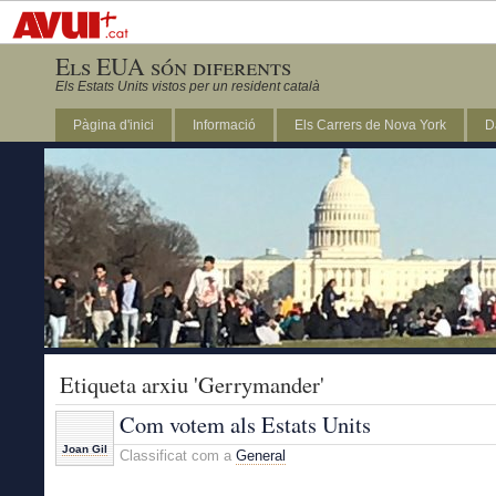
Els EUA són diferents
Els Estats Units vistos per un resident català
Pàgina d'inici
Informació
Els Carrers de Nova York
D
DC
Etiqueta arxiu 'Gerrymander'
Com votem als Estats Units
Joan Gil
Classificat com a
General