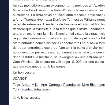
Un cas molt diferent vam experimentar fa molt poc a l´Academ
Música de Brooklyn amb la Kate Winslett i la seva companyia
australiana. La BAM havia anunciat amb mesos d´anticipació 
a fer el
Tramvia Anomenat Desig
de Tennessee Williams nom
parell de setmanes. L´endema de l´estrena el crític del NY Ti
declarar que la Winslett, que fa temps que disfruta l´anomen
una gran actriu, era la millor Blanche mai vista a la ciutat, inclo
´equip de l´estrena mundial als anys 50 i de la pel.lícula.La 
oferit entrades només als socis i benefactors i no hi havia for
de trobar entrades a cap preu. Van tenir la barra d´enviar per
nota dient que per expressar agraiment als benefactors que v
donar $1000 a la Institució, se´ls «regalaria» una entrada per
Cate Winslett. Jo encara no vull pagar $1000 per una platea 
que em vaig quedar amb les ganes.
Un bon vespre
JOANOT
Tags:
Arthur Miller
,
Arts
,
Carnegie Foundation
,
Mike Bloomber
York
,
Scarlett Johanssen
No hi ha resposta