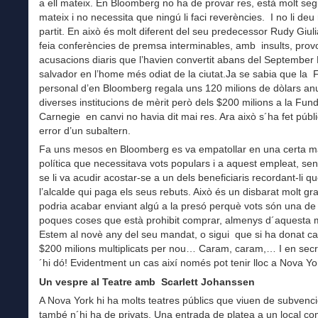
a ell mateix. En Bloomberg no ha de provar res, està molt segu
mateix i no necessita que ningú li faci reverències. I no li deu
partit. En això és molt diferent del seu predecessor Rudy Giul
feia conferències de premsa interminables, amb insults, provo
acusacions diaris que l’havien convertit abans del September
salvador en l’home més odiat de la ciutat.Ja se sabia que la
personal d’en Bloomberg regala uns 120 milions de dòlars an
diverses institucions de mèrit però dels $200 milions a la Fun
Carnegie en canvi no havia dit mai res. Ara això s´ha fet públ
error d’un subaltern.
Fa uns mesos en Bloomberg es va empatollar en una certa m
política que necessitava vots populars i a aquest empleat, se
se li va acudir acostar-se a un dels beneficiaris recordant-li q
l’alcalde qui paga els seus rebuts. Això és un disbarat molt gr
podria acabar enviant algú a la presó perquè vots són una de 
poques coses que està prohibit comprar, almenys d´aquesta 
Estem al novè any del seu mandat, o sigui que si ha donat c
$200 milions multiplicats per nou… Caram, caram,… I en secr
´hi dó! Evidentment un cas així només pot tenir lloc a Nova Yo
Un vespre al Teatre amb Scarlett Johanssen
A Nova York hi ha molts teatres públics que viuen de subvenc
també n´hi ha de privats. Una entrada de platea a un local co