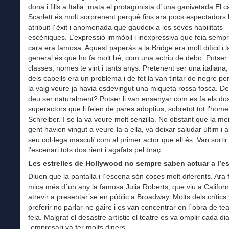
dona i fills a Italia, mata el protagonista d´una ganivetada.El c
Scarlett és molt sorprenent perquè fins ara pocs espectadors
atribuit l´èxit i anomenada que gaudeix a les seves habilitats
escèniques. L’expressió immòbil i inexpressiva que feia semp
cara era famosa. Aquest paperàs a la Bridge era molt difícil i 
general és que ho fa molt bé, com una actriu de debo. Potser
classes, nomes te vint i tants anys. Pretenent ser una italiana, 
dels cabells era un problema i de fet la van tintar de negre pe
la vaig veure ja havia esdevingut una miqueta rossa fosca. De
deu ser naturalment? Potser li van ensenyar com es fa els do
superactors que li feien de pares adoptius, sobretot tot l’home
Schreiber. I se la va veure molt senzilla. No obstant que la mei
gent havien vingut a veure-la a ella, va deixar saludar últim i al
seu col·lega masculí com al primer actor que ell és. Van sortir
l’escenari tots dos rient i agafats pel braç.
Les estrelles de Hollywood no sempre saben actuar a l’e
Diuen que la pantalla i l´escena són coses molt diferents. Ara 
mica més d´un any la famosa Julia Roberts, que viu a Californ
atrevir a presentar’se en públic a Broadway. Molts dels crítics
preferir no parlar-ne gaire i es van concentrar en l´obra de te
feia. Malgrat el desastre artístic el teatre es va omplir cada dia 
´empresari va fer molts diners.