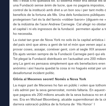
fills i l’estat s’ho quedava tot. El sistema millor era deixar els d
una Fundació sense ànim de lucre, que no pagaria impostos, 
control de la institució amb dret a un bon sou i per tant molts 
beneficis de la fortuna als fills. Una dels fundacions públique
protegeixen l’art és la del famós «robber baron» (diguem-ne 
de la indústria de l’acer Andrew Carnegie. Cal afegir no obstan
el capital i ni els ingressos de la fundació permeten ajudar a
ho necessita.
La ciutat tan gran de Nova York no sols és la capital artística i 
del país sinó que atreu a gent de tot el món que venen aquí a
provar coses, assajar, conèixer gent, com al segle XIX anaven
Els ajuts venien sempre de la Fundació Carnegie però qui el
Tot plegat la Fundació distribueix en l’actualitat uns 200 milion
any.La gent es pensava simplement que els benefactors eren
anònims i així hauria quedat la cosa si no hagués estat per un
desafortunat incident polític.
Glòria al Mecenes secret! Només a Nova York
La major part de Mecenes ho fan en públic i volen que totho
i els admiri per la seva generositat, només faltaria. En aquest
que pagava els 200 milions anuals de la seva butxaca no en d
res. Era en Michael Bloomberg, alcalde supermilionari de la ci
darrera valoració pública de la fortuna de ¨His Honor¨ l