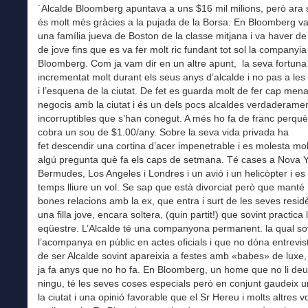
´Alcalde Bloomberg apuntava a uns $16 mil milions, però ara
és molt més gràcies a la pujada de la Borsa. En Bloomberg va
una família jueva de Boston de la classe mitjana i va haver de l
de jove fins que es va fer molt ric fundant tot sol la companyia
Bloomberg. Com ja vam dir en un altre apunt, la seva fortuna
incrementat molt durant els seus anys d’alcalde i no pas a les 
i l’esquena de la ciutat. De fet es guarda molt de fer cap men
negocis amb la ciutat i és un dels pocs alcaldes verdaderame
incorruptibles que s’han conegut. A més ho fa de franc perq
cobra un sou de $1.00/any. Sobre la seva vida privada ha
fet descendir una cortina d’acer impenetrable i es molesta mo
algú pregunta què fa els caps de setmana. Té cases a Nova Y
Bermudes, Los Angeles i Londres i un avió i un helicòpter i es
temps lliure un vol. Se sap que està divorciat però que manté
bones relacions amb la ex, que entra i surt de les seves resid
una filla jove, encara soltera, (quin partit!) que sovint practica 
eqüestre. L’Alcalde té una companyona permanent. la qual so
l’acompanya en públic en actes oficials i que no dóna entrevi
de ser Alcalde sovint apareixia a festes amb «babes» de luxe,
ja fa anys que no ho fa. En Bloomberg, un home que no li deu
ningu, té les seves coses especials però en conjunt gaudeix u
la ciutat i una opinió favorable que el Sr Hereu i molts altres v