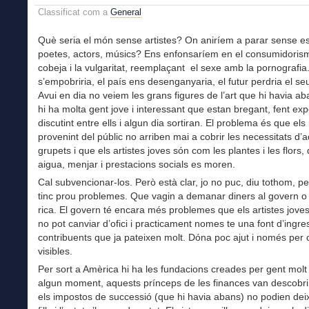
Classificat com a
General
Què seria el món sense artistes? On aniríem a parar sense es
poetes, actors, músics? Ens enfonsaríem en el consumidorism
cobeja i la vulgaritat, reemplaçant el sexe amb la pornografia
s’empobriria, el país ens desenganyaria, el futur perdria el seu
Avui en dia no veiem les grans figures de l’art que hi havia ab
hi ha molta gent jove i interessant que estan bregant, fent ex
discutint entre ells i algun dia sortiran. El problema és que els
provenint del públic no arriben mai a cobrir les necessitats d’
grupets i que els artistes joves són com les plantes i les flors
aigua, menjar i prestacions socials es moren.
Cal subvencionar-los. Però està clar, jo no puc, diu tothom, p
tinc prou problemes. Que vagin a demanar diners al govern o 
rica. El govern té encara més problemes que els artistes jove
no pot canviar d’ofici i practicament nomes te una font d’ingre
contribuents que ja pateixen molt. Dóna poc ajut i només per 
visibles.
Per sort a Amèrica hi ha les fundacions creades per gent molt 
algun moment, aquests prínceps de les finances van descobr
els impostos de successió (que hi havia abans) no podien deix