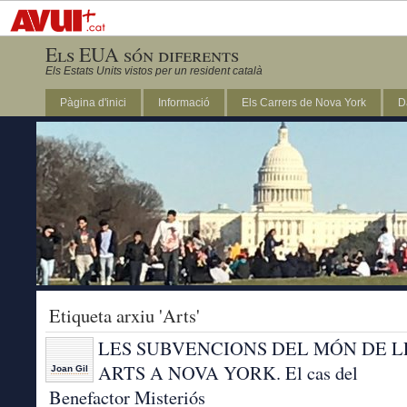
Els EUA són diferents
Els Estats Units vistos per un resident català
Pàgina d'inici
Informació
Els Carrers de Nova York
D
DC
Etiqueta arxiu 'Arts'
LES SUBVENCIONS DEL MÓN DE L
ARTS A NOVA YORK. El cas del
Joan Gil
Benefactor Misteriós