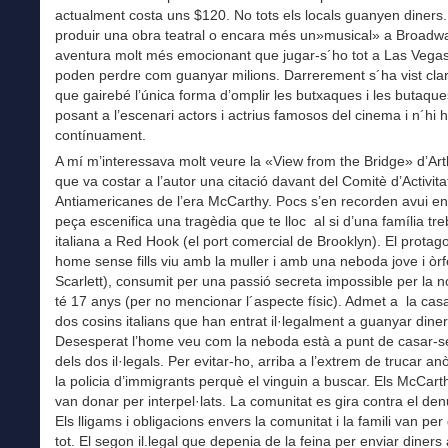
actualment costa uns $120. No tots els locals guanyen diners.
produir una obra teatral o encara més un»musical» a Broadw
aventura molt més emocionant que jugar-s´ho tot a Las Vegas.
poden perdre com guanyar milions. Darrerement s´ha vist cl
que gairebé l’única forma d’omplir les butxaques i les butaque
posant a l’escenari actors i actrius famosos del cinema i n´hi 
contínuament.
A mí m’interessava molt veure la «View from the Bridge» d’Arth
que va costar a l’autor una citació davant del Comitè d’Activita
Antiamericanes de l’era McCarthy. Pocs s’en recorden avui en
peça escenifica una tragèdia que te lloc al si d’una família tr
italiana a Red Hook (el port comercial de Brooklyn). El protago
home sense fills viu amb la muller i amb una neboda jove i òrf
Scarlett), consumit per una passió secreta impossible per la n
té 17 anys (per no mencionar l´aspecte físic). Admet a la casa
dos cosins italians que han entrat il·legalment a guanyar diner
Desesperat l’home veu com la neboda està a punt de casar-
dels dos il·legals. Per evitar-ho, arriba a l’extrem de trucar 
la policia d’immigrants perquè el vinguin a buscar. Els McCart
van donar per interpel·lats. La comunitat es gira contra el den
Els lligams i obligacions envers la comunitat i la famili van pe
tot. El segon il.legal que depenia de la feina per enviar diners