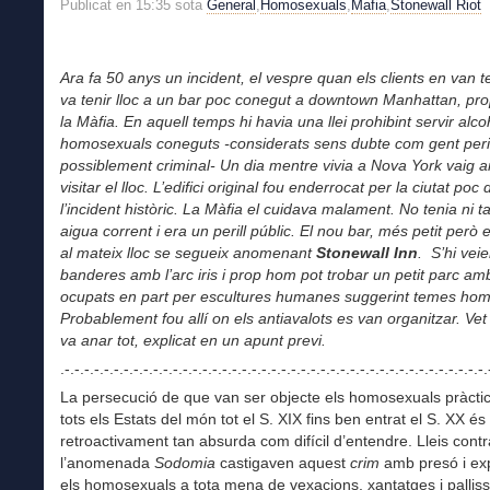
Publicat en 15:35 sota
General
,
Homosexuals
,
Mafia
,
Stonewall Riot
Ara fa 50 anys un incident, el vespre quan els clients en van t
va tenir lloc a un bar poc conegut a downtown Manhattan, pro
la Màfia. En aquell temps hi havia una llei prohibint servir alco
homosexuals coneguts -considerats sens dubte com gent peri
possiblement criminal- Un dia mentre vivia a Nova York vaig a
visitar el lloc. L’edifici original fou enderrocat per la ciutat po
l’incident històric. La Màfia el cuidava malament. No tenia ni t
aigua corrent i era un perill públic. El nou bar, més petit però
al mateix lloc se segueix anomenant
Stonewall Inn
. S’hi veie
banderes amb l’arc iris i prop hom pot trobar un petit parc am
ocupats en part per escultures humanes suggerint temes ho
Probablement fou allí on els antiavalots es van organitzar. Ve
va anar tot, explicat en un apunt previ.
.-.-.-.-.-.-.-.-.-.-.-.-.-.-.-.-.-.-.-.-.-.-.-.-.-.-.-.-.-.-.-.-.-.-.-.-.-.-.-.-.-.-.-.
La persecució de que van ser objecte els homosexuals pràcti
tots els Estats del món tot el S. XIX fins ben entrat el S. XX és
retroactivament tan absurda com difícil d’entendre. Lleis contr
l’anomenada
Sodomia
castigaven aquest
crim
amb presó i e
els homosexuals a tota mena de vexacions, xantatges i palliss