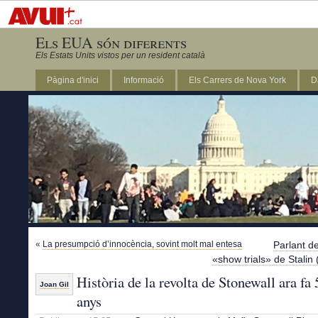
Els EUA són diferents
Els Estats Units vistos per un resident català
Pàgina d'inici
Informació
Els Carrers de Nova York
D
DC
«
La presumpció d’innocència, sovint molt mal entesa
Parlant de
«show trials» de Stalin
Història de la revolta de Stonewall ara fa 
Joan Gil
anys