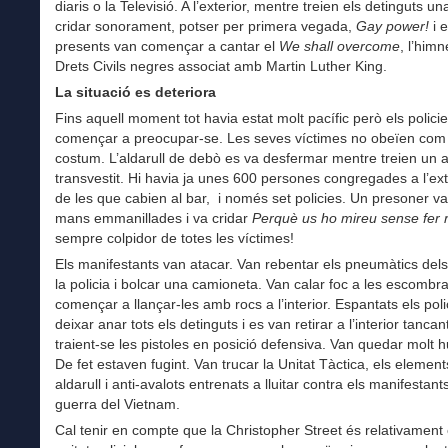
diaris o la Televisió. A l’exterior, mentre treien els detinguts u
cridar sonorament, potser per primera vegada,
Gay power!
i e
presents van començar a cantar el
We shall overcome
, l’himn
Drets Civils negres associat amb Martin Luther King.
La situació es deteriora
Fins aquell moment tot havia estat molt pacífic però els polici
començar a preocupar-se. Les seves víctimes no obeïen com
costum. L’aldarull de debò es va desfermar mentre treien un a
transvestit. Hi havia ja unes 600 persones congregades a l’ext
de les que cabien al bar, i només set policies. Un presoner va
mans emmanillades i va cridar
Perquè us ho mireu sense fer
sempre colpidor de totes les víctimes!
Els manifestants van atacar. Van rebentar els pneumàtics del
la policia i bolcar una camioneta. Van calar foc a les escombra
començar a llançar-les amb rocs a l’interior. Espantats els poli
deixar anar tots els detinguts i es van retirar a l’interior tancan
traient-se les pistoles en posició defensiva. Van quedar molt h
De fet estaven fugint. Van trucar la Unitat Tàctica, els element
aldarull i anti-avalots entrenats a lluitar contra els manifestant
guerra del Vietnam.
Cal tenir en compte que la Christopher Street és relativament 