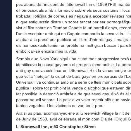
poc abans de l’incident de l’Stonewall Inn el 1969 l’FBI manteni
d’homosexuals amb informació sobre els seus costums i llocs
trobada; l’oficina de correus es negava a acceptar revistes 
ni que estiguessin dintre un sobre tancat per ser pornogràfiqu
vist el film sobre en Truman Capote fa un parell d’anys, recor
l’amic escriptor amb qui en Capote compartia la seva vida. L
acabar a la presó per publicar un llibre d’interès gay. I malgrat
els homosexuals tenien un problema molt gran buscant parel
embolicar-se encara més la vida.
Sembla que Nova York sigui una ciutat molt progressiva però
identificava la causa gay amb el progressisme polític. La pers
anti-gay que va culminar en l’Stonewall Riot la va començar u
que volia “netejar” la ciutat de bars gays en preparació de l’E
Universal i va continuar amb una sèrie de lleis municipals sob
pública i sobre tot prohibint la venda d’alcohol que estaven dir
fer possible la detenció arbitrària de qualsevol gay. Això és el
passar aquell vespre. La policia va voler repetir allò que havie
tantes vegades. I les víctimes en van tenir prou.
Ara si us plau, acompanyeu-me al Greenwich Village la nit del
de Juny de 1969, avui celebrada al món com Dia de l’Orgull G
L’ Stonewall Inn, a 53 Christopher Street