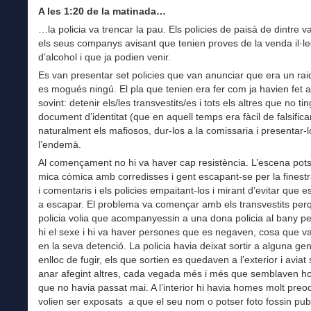
A les 1:20 de la matinada…
…la policia va trencar la pau. Els policies de paisà de dintre v
els seus companys avisant que tenien proves de la venda il·le
d’alcohol i que ja podien venir.
Es van presentar set policies que van anunciar que era un rai
es mogués ningú. El pla que tenien era fer com ja havien fet 
sovint: detenir els/les transvestits/es i tots els altres que no t
document d’identitat (que en aquell temps era fàcil de falsificar
naturalment els mafiosos, dur-los a la comissaria i presentar-l
l’endemà.
Al començament no hi va haver cap resistència. L’escena pot
mica còmica amb corredisses i gent escapant-se per la finestra
i comentaris i els policies empaitant-los i mirant d’evitar que e
a escapar. El problema va començar amb els transvestits per
policia volia que acompanyessin a una dona policia al bany per
hi el sexe i hi va haver persones que es negaven, cosa que va
en la seva detenció. La policia havia deixat sortir a alguna ge
enlloc de fugir, els que sortien es quedaven a l’exterior i aviat 
anar afegint altres, cada vegada més i més que semblaven hos
que no havia passat mai. A l’interior hi havia homes molt preo
volien ser exposats a que el seu nom o potser foto fossin publ