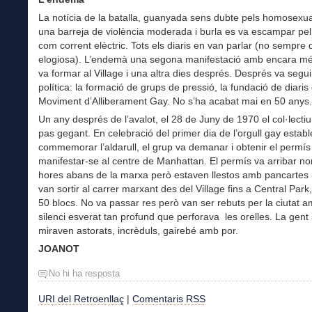
La notícia de la batalla, guanyada sens dubte pels homosexu
una barreja de violència moderada i burla es va escampar pel 
com corrent elèctric. Tots els diaris en van parlar (no sempre
elogiosa). L’endemà una segona manifestació amb encara mé
va formar al Village i una altra dies després. Després va seguir
política: la formació de grups de pressió, la fundació de diaris 
Moviment d’Alliberament Gay. No s’ha acabat mai en 50 anys.
Un any després de l’avalot, el 28 de Juny de 1970 el col·lectiu
pas gegant. En celebració del primer dia de l’orgull gay establ
commemorar l’aldarull, el grup va demanar i obtenir el permís
manifestar-se al centre de Manhattan. El permís va arribar 
hores abans de la marxa però estaven llestos amb pancartes i
van sortir al carrer marxant des del Village fins a Central Par
50 blocs. No va passar res però van ser rebuts per la ciutat 
silenci esverat tan profund que perforava les orelles. La gent 
miraven astorats, incrèduls, gairebé amb por.
JOANOT
No hi ha resposta
URI del Retroenllaç
|
Comentaris RSS