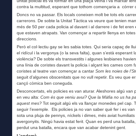
unitat policial es va formar en una plaça veïna i va marxar le
contra la multitud, esperant que tothom començaria a córrer 
Doncs no va passar. Els locals coneixen molt be tots els carrer
carrerons. De sobte la Unitat Tàctica va veure que tenien man
més de 50 per cada policia al davant i al darrere i de fet eren e
que estaven atrapats. Van començar a repartir llenya en totes
direccions.
Però el col·lectiu gay se les sabia totes. Qui seria capaç de llu
el ridícul i la vergonya (o la seva falta), quan s’està esperant l
violència? De sobte els transvestits i algunes lesbianes havie
una línia de coristes davant la policia i alçant les cames com 
coristes al teatre van començar a cantar
Som les noies de l’S
seguit d’algunes obscenitats que no vull repetir. Es veu que e
cançó còmica ben coneguda.
Desconcertats, els policies es van aturar. Aleshores algú van 
en veu alta:
Com és que veniu avui? Que la Màfia no us ha p
aquest mes?
Tot seguit algú els va llançar monedes pel cap.
seguir l’exemple. Els policies ja no van saber què fer i es van 
sota una pluja de pennys, níckels i dimes, més aviat humiliats 
avergonyits. Ningú havia estat ferit. Quan es perd una batalla,
perdut una batalla, encara que van acabar detenint gent.
L’endemà