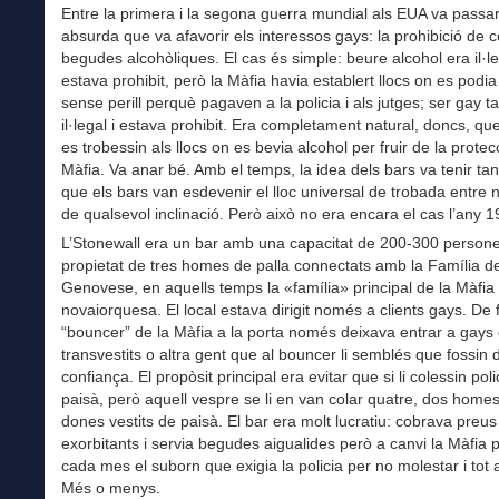
Entre la primera i la segona guerra mundial als EUA va passa
absurda que va afavorir els interessos gays: la prohibició de 
begudes alcohòliques. El cas és simple: beure alcohol era il·le
estava prohibit, però la Màfia havia establert llocs on es podi
sense perill perquè pagaven a la policia i als jutges; ser gay 
il·legal i estava prohibit. Era completament natural, doncs, qu
es trobessin als llocs on es bevia alcohol per fruir de la protec
Màfia. Va anar bé. Amb el temps, la idea dels bars va tenir tant
que els bars van esdevenir el lloc universal de trobada entre n
de qualsevol inclinació. Però això no era encara el cas l’any 1
L’Stonewall era un bar amb una capacitat de 200-300 person
propietat de tres homes de palla connectats amb la Família d
Genovese, en aquells temps la «família» principal de la Màfia
novaiorquesa. El local estava dirigit només a clients gays. De f
“bouncer” de la Màfia a la porta només deixava entrar a gays
transvestits o altra gent que al bouncer li semblés que fossin 
confiança. El propòsit principal era evitar que si li colessin pol
paisà, però aquell vespre se li en van colar quatre, dos homes
dones vestits de paisà. El bar era molt lucratiu: cobrava preus
exorbitants i servia begudes aigualides però a canvi la Màfia
cada mes el suborn que exigia la policia per no molestar i tot
Més o menys.