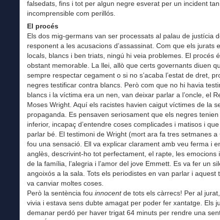
falsedats, fins i tot per algun negre esverat per un incident tan
incomprensible com perillós.
El procés
Els dos mig-germans van ser processats al palau de justícia d
responent a les acusacions d’assassinat. Com que els jurats e
locals, blancs i ben triats, ningú hi veia problemes. El procés 
obstant memorable. La llei, allò que certs governants diuen q
sempre respectar cegament o si no s’acaba l’estat de dret, pro
negres testificar contra blancs. Però com que no hi havia test
blancs i la víctima era un nen, van deixar parlar a l’oncle, el 
Moses Wright. Aquí els racistes havien caigut víctimes de la s
propaganda. Es pensaven seriosament que els negres tenien 
inferior, incapaç d’entendre coses complicades i matisos i qu
parlar bé. El testimoni de Wright (mort ara fa tres setmanes a
fou una sensació. Ell va explicar clarament amb veu ferma i e
anglès, descrivint-ho tot perfectament, el rapte, les emocions i
de la família, l’alegria i l’amor del jove Emmett. Es va fer un si
angoixós a la sala. Tots els periodistes en van parlar i aquest 
va canviar moltes coses.
Però la sentència fou
innocent
de tots els càrrecs! Per al jurat,
vivia i estava sens dubte amagat per poder fer xantatge. Els j
demanar perdó per haver trigat 64 minuts per rendre una sen