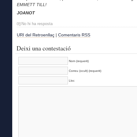
EMMETT TILL!
JOANOT
No hi ha resposta
URI del Retroenllaç
|
Comentaris RSS
Deixi una contestació
Nom (requerit)
Correu (ocult) (requerit)
Lloc