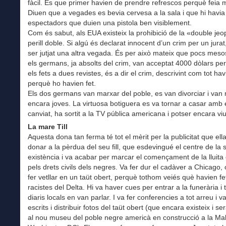
fàcil. És que primer havien de prendre refrescos perquè feia m
Diuen que a vegades es bevia cervesa a la sala i que hi havia
espectadors que duien una pistola ben visiblement.
Com és sabut, als EUA existeix la prohibició de la «double jeo
perill doble. Si algú és declarat innocent d’un crim per un jurat
ser jutjat una altra vegada. És per això mateix que pocs mes
els germans, ja absolts del crim, van acceptat 4000 dòlars pe
els fets a dues revistes, és a dir el crim, descrivint com tot hav
perquè ho havien fet.
Els dos germans van marxar del poble, es van divorciar i van 
encara joves. La virtuosa botiguera es va tornar a casar amb
canviat, ha sortit a la TV pública americana i potser encara viu
La mare Till
Aquesta dona tan ferma té tot el mèrit per la publicitat que ell
donar a la pèrdua del seu fill, que esdevingué el centre de la 
existència i va acabar per marcar el començament de la lluita
pels drets civils dels negres. Va fer dur el cadàver a Chicago, 
fer vetllar en un taüt obert, perquè tothom veiés què havien fe
racistes del Delta. Hi va haver cues per entrar a la funerària i t
diaris locals en van parlar. I va fer conferencies a tot arreu i v
escrits i distribuir fotos del taüt obert (que encara existeix i s
al nou museu del poble negre americà en construcció a la Mal