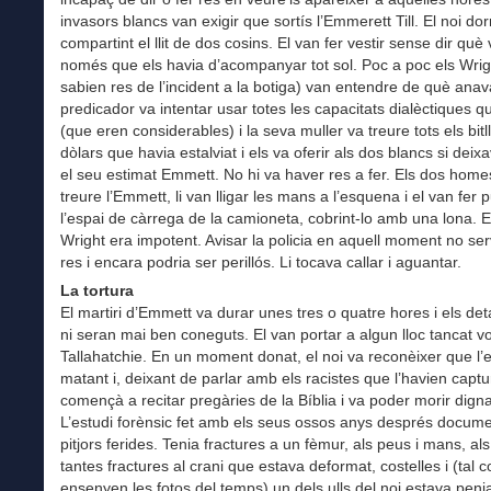
invasors blancs van exigir que sortís l’Emmerett Till. El noi do
compartint el llit de dos cosins. El van fer vestir sense dir què 
només que els havia d’acompanyar tot sol. Poc a poc els Wrig
sabien res de l’incident a la botiga) van entendre de què anav
predicador va intentar usar totes les capacitats dialèctiques q
(que eren considerables) i la seva muller va treure tots els bitl
dòlars que havia estalviat i els va oferir als dos blancs si dei
el seu estimat Emmett. No hi va haver res a fer. Els dos home
treure l’Emmett, li van lligar les mans a l’esquena i el van fer p
l’espai de càrrega de la camioneta, cobrint-lo amb una lona. 
Wright era impotent. Avisar la policia en aquell moment no ser
res i encara podria ser perillós. Li tocava callar i aguantar.
La tortura
El martiri d’Emmett va durar unes tres o quatre hores i els det
ni seran mai ben coneguts. El van portar a algun lloc tancat vo
Tallahatchie. En un moment donat, el noi va reconèixer que l’
matant i, deixant de parlar amb els racistes que l’havien captu
començà a recitar pregàries de la Bíblia i va poder morir dign
L’estudi forènsic fet amb els seus ossos anys després docume
pitjors ferides. Tenia fractures a un fèmur, als peus i mans, al
tantes fractures al crani que estava deformat, costelles i (tal 
ensenyen les fotos del temps) un dels ulls del noi estava penj