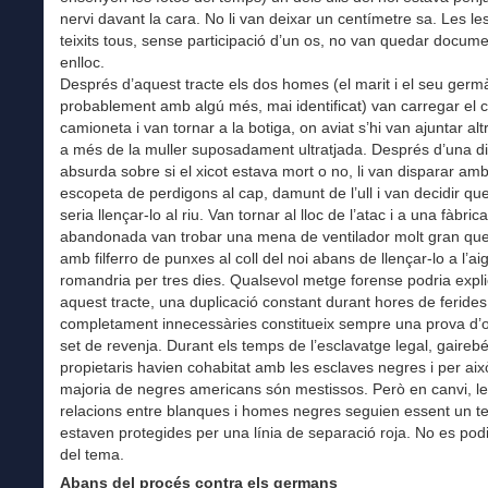
nervi davant la cara. No li van deixar un centímetre sa. Les le
teixits tous, sense participació d’un os, no van quedar docum
enlloc.
Després d’aquest tracte els dos homes (el marit i el seu germ
probablement amb algú més, mai identificat) van carregar el c
camioneta i van tornar a la botiga, on aviat s’hi van ajuntar a
a més de la muller suposadament ultratjada. Després d’una d
absurda sobre si el xicot estava mort o no, li van disparar am
escopeta de perdigons al cap, damunt de l’ull i van decidir que 
seria llençar-lo al riu. Van tornar al lloc de l’atac i a una fàbrica
abandonada van trobar una mena de ventilador molt gran que 
amb filferro de punxes al coll del noi abans de llençar-lo a l’ai
romandria per tres dies. Qualsevol metge forense podria expl
aquest tracte, una duplicació constant durant hores de feride
completament innecessàries constitueix sempre una prova d’o
set de revenja. Durant els temps de l’esclavatge legal, gairebé
propietaris havien cohabitat amb les esclaves negres i per aix
majoria de negres americans són mestissos. Però en canvi, l
relacions entre blanques i homes negres seguien essent un te
estaven protegides per una línia de separació roja. No es podi
del tema.
Abans del procés contra els germans