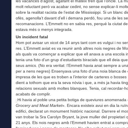
les vacances d’agost, agafant el mateix tren que l’oncle. La m
molt reluctant però va acabar cedint, no sense explicar-li mol
sobre la realitat racista de l’estat de Mississippi. Si un blanc d
ofès, agenolla’t davant d’ell i demana perdó, fou una de les s
recomanacions. L’Emmett no en sabia res, perquè la ciutat d
estava més o menys integrada.
Un incident fatal
Hom pot avisar un xicot de 14 anys tant com es vulgui i no se
res. L’Emmett aviat es va reunir amb altres nois negres de M
als quals va començar a explicar que ell anava a una escola i
tenia una foto d’un grup d’estudiants biracials que ell deia que
seus amics. (No era veritat: l’Emmett havia anat sempre a un
per a nens negres) Ensenyava una foto d’una noia blanca de 
impresa de les que es troben a l’interior de carteres o bosses
dient a tothom que era la seva nòvia i que, a més ja havia ting
relacions sexuals amb moltes blanques. Tenia, cal recordar-h
acabats de complir.
Hi havia al poble una petita botiga de queviures anomenada 
Grocery and Meat Market
«. Encara existeix avui en dia la ruï
edifici, declarat un monument històric nacional. Darrere el mos
van trobar la Sra Carolyn Bryant, la jove muller del propietari 
21 anys. Els nois negres amb l’Emmett havien entrat a compr