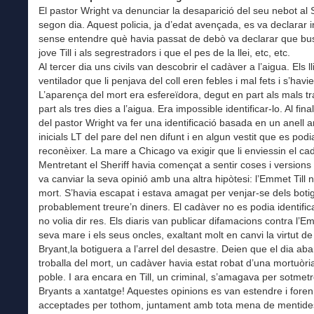
El pastor Wright va denunciar la desaparició del seu nebot al S
segon dia. Aquest policia, ja d’edat avençada, es va declarar in
sense entendre què havia passat de debò va declarar que bus
jove Till i als segrestradors i que el pes de la llei, etc, etc.
Al tercer dia uns civils van descobrir el cadàver a l’aigua. Els l
ventilador que li penjava del coll eren febles i mal fets i s’havi
L’aparença del mort era esfereïdora, degut en part als mals tr
part als tres dies a l’aigua. Era impossible identificar-lo. Al fina
del pastor Wright va fer una identificació basada en un anell 
inicials LT del pare del nen difunt i en algun vestit que es podi
reconèixer. La mare a Chicago va exigir que li enviessin el ca
Mentretant el Sheriff havia començat a sentir coses i versions 
va canviar la seva opinió amb una altra hipòtesi: l’Emmet Till 
mort. S’havia escapat i estava amagat per venjar-se dels botig
probablement treure’n diners. El cadàver no es podia identificar
no volia dir res. Els diaris van publicar difamacions contra l’Em
seva mare i els seus oncles, exaltant molt en canvi la virtut de
Bryant,la botiguera a l’arrel del desastre. Deien que el dia aba
troballa del mort, un cadàver havia estat robat d’una mortuòria
poble. I ara encara en Till, un criminal, s’amagava per sotmetr
Bryants a xantatge! Aquestes opinions es van estendre i foren
acceptades per tothom, juntament amb tota mena de mentides