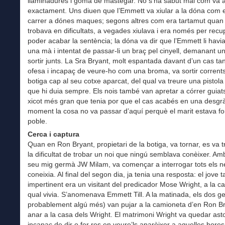
llaminadures i goma de mastegar. No s’ha sabut mai com va 
exactament. Uns diuen que l’Emmett va xiular a la dóna com e
carrer a dónes maques; segons altres com era tartamut quan
trobava en dificultats, a vegades xiulava i era només per recup
poder acabar la sentència; la dóna va dir que l’Emmett li havi
una mà i intentat de passar-li un braç pel cinyell, demanant un
sortir junts. La Sra Bryant, molt espantada davant d’un cas tan 
ofesa i incapaç de veure-ho com una broma, va sortir corrents
botiga cap al seu cotxe aparcat, del qual va treure una pistol
que hi duia sempre. Els nois també van apretar a córrer guiat
xicot més gran que tenia por que el cas acabés en una desgr
moment la cosa no va passar d’aquí perquè el marit estava fo
poble.
Cerca i captura
Quan en Ron Bryant, propietari de la botiga, va tornar, es va 
la dificultat de trobar un noi que ningú semblava conèixer. Amb 
seu mig germà JW Milam, va començar a interrogar tots els 
coneixia. Al final del segon dia, ja tenia una resposta: el jove t
impertinent era un visitant del predicador Mose Wright, a la c
qual vivia. S’anomenava Emmett Till. A la matinada, els dos g
probablement algú més) van pujar a la camioneta d’en Ron Br
anar a la casa dels Wright. El matrimoni Wright va quedar asto
incapaç de dir o fer res en veure’ls aparèixer a aquelles hores