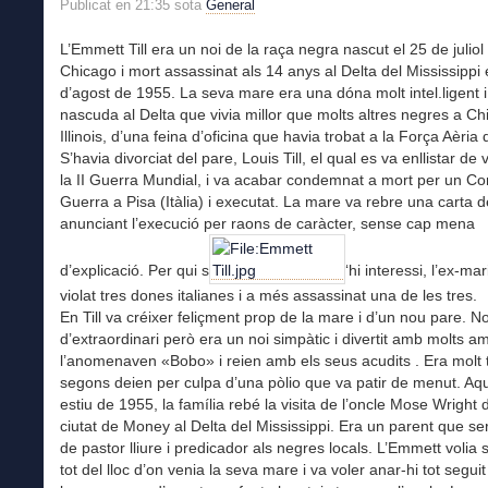
Publicat en 21:35 sota
General
L’Emmett Till era un noi de la raça negra nascut el 25 de julio
Chicago i mort assassinat als 14 anys al Delta del Mississippi 
d’agost de 1955. La seva mare era una dóna molt intel.ligent 
nascuda al Delta que vivia millor que molts altres negres a Ch
Illinois, d’una feina d’oficina que havia trobat a la Força Aèria
S’havia divorciat del pare, Louis Till, el qual es va enllistar de 
la II Guerra Mundial, i va acabar condemnat a mort per un Co
Guerra a Pisa (Itàlia) i executat. La mare va rebre una carta 
anunciant l’execució per raons de caràcter, sense cap mena
d’explicació. Per qui s
‘hi interessi, l’ex-mar
violat tres dones italianes i a més assassinat una de les tres.
En Till va créixer feliçment prop de la mare i d’un nou pare. No
d’extraordinari però era un noi simpàtic i divertit amb molts a
l’anomenaven «Bobo» i reien amb els seus acudits . Era molt 
segons deien per culpa d’una pòlio que va patir de menut. Aque
estiu de 1955, la família rebé la visita de l’oncle Mose Wright d
ciutat de Money al Delta del Mississippi. Era un parent que s
de pastor lliure i predicador als negres locals. L’Emmett volia
tot del lloc d’on venia la seva mare i va voler anar-hi tot seguit