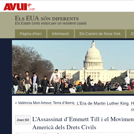
Els EUA són diferents
Els Estats Units vistos per un resident català
Pàgina d'inici
Informació
Els Carrers de Nova York
D
DC
«
València Mon Amour, Terra d’Ibers
I. L’Era de Martin Luther King. H
c
L’Assassinat d’Emmett Till i el Movimen
Joan Gil
Americà dels Drets Civils