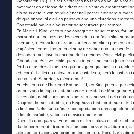
Washington DC). Els seus esforços no foren en va. Ja a tot el
moviment en defensa dels drets civils s’estava organitzant i aq
els seus detalls van servir d’encenall per fer entendre a molt
de què anava, si algú es pensava que uns ciutadans protegits
Constitució havien d’aguantar aquest tracte per sempre.
En Martin L King, encara poc conegut en aquell temps, fou u
extraordinari, no sols per les seves dots oratòries sinó sobreto
lideratge, la capacitat d’organitzar les comunitats presents a 
esglésies negres i sobretot el seny de saber quan tocava fer-
descobert molt jove la doctrina de la desobediència civil pacíf
Ghandi que és invencible quan es fa per una causa justa i va
fer-ho entendre als seus seguidors, gent que sovint no tenia 
educació. La llei no estava mai al costat seu, però la justícia i 
humans sí. Sobretot, violència mai!
En els temps de l’horror d’Emmett Till, en King ja tenia perfec
organitzada la vaga d’autobusos de la ciutat de Montgomery, 
llei estatal prohibia als negres seure a l’endevant dels autobu
Després de molts dubtes, en King havia triat per donar el tret 
a la Rosa Parks, una dóna reconeguda com una seguidora intel
fidel, de caràcter, valentia i conviccions ferms.
Deia ella que quan va veure com se li acostava el xòfer del b
dubte per mirar de treure-la d’on seia i enviar-la al darrere, sa
allò que se li acostava, prement les dents, la Rosa Parks digu