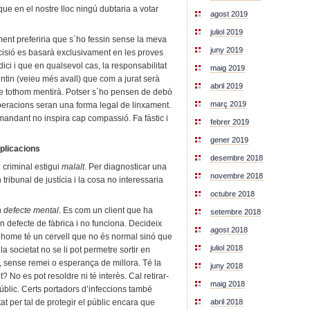
que en el nostre lloc ningú dubtaria a votar
agost 2019
juliol 2019
nt preferiria que s´ho fessin sense la meva
juny 2019
ecisió es basarà exclusivament en les proves
i i que en qualsevol cas, la responsabilitat
maig 2019
ntin (veieu més avall) que com a jurat serà
abril 2019
e tothom mentirà. Potser s´ho pensen de debò
març 2019
beracions seran una forma legal de linxament.
mandant no inspira cap compassió. Fa fàstic i
febrer 2019
gener 2019
mplicacions
desembre 2018
 criminal estigui
malalt
. Per diagnosticar una
novembre 2018
tribunal de justícia i la cosa no interessaria
octubre 2018
n
defecte mental
. Es com un client que ha
setembre 2018
n defecte de fàbrica i no funciona. Decideix
agost 2018
st home té un cervell que no és normal sinó que
juliol 2018
la societat no se li pot permetre sortir en
ts, sense remei o esperança de millora. Té la
juny 2018
? No es pot resoldre ni té interès. Cal retirar-
maig 2018
públic. Certs portadors d’infeccions també
at per tal de protegir el públic encara que
abril 2018