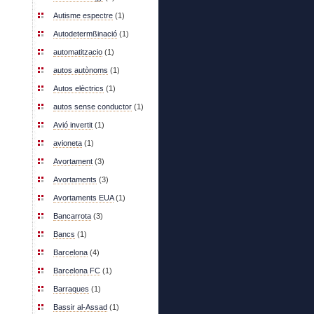
Autisme espectre
(1)
Autodetermßinació
(1)
automatitzacio
(1)
autos autònoms
(1)
Autos elèctrics
(1)
autos sense conductor
(1)
Avió invertit
(1)
avioneta
(1)
Avortament
(3)
Avortaments
(3)
Avortaments EUA
(1)
Bancarrota
(3)
Bancs
(1)
Barcelona
(4)
Barcelona FC
(1)
Barraques
(1)
Bassir al-Assad
(1)