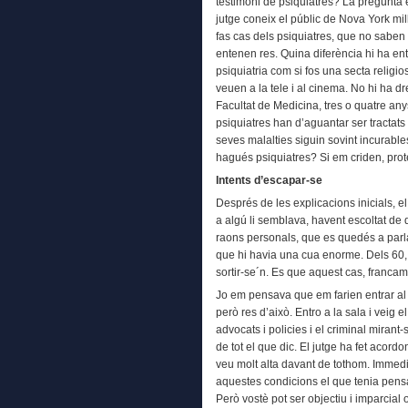
testimoni de psiquiatres? La pregunta 
jutge coneix el públic de Nova York millo
fas cas dels psiquiatres, que no saben 
entenen res. Quina diferència hi ha ent
psiquiatria com si fos una secta religio
veuen a la tele i al cinema. No hi ha dr
Facultat de Medicina, tres o quatre an
psiquiatres han d’aguantar ser tractat
seves malalties siguin sovint incurables
hagués psiquiatres? Si em criden, pro
Intents d’escapar-se
Després de les explicacions inicials, el
a algú li semblava, havent escoltat de 
raons personals, que es quedés a parla
que hi havia una cua enorme. Dels 60, 
sortir-se´n. Es que aquest cas, franc
Jo em pensava que em farien entrar al d
però res d’això. Entro a la sala i veig e
advocats i policies i el criminal mirant
de tot el que dic. El jutge ha fet acordo
veu molt alta davant de tothom. Immedi
aquestes condicions el que tenia pensat
Però vostè pot ser objectiu i imparcial