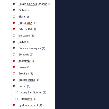
Batalla de Nova Orleans
(1)
Biblia
(1)
Bíblia
(1)
Bill Douglas
(1)
Billy the Kid
(1)
bin Laden
(1)
Bolívia
(1)
Bombes atòmiques
(1)
Bombolla
(1)
bootstrap
(1)
Bòsnia
(1)
Brooklyn
(1)
Brother Island
(1)
Burma
(1)
Aung San Suu Kyi
(1)
Rohingya
(1)
Bystander effect
(1)