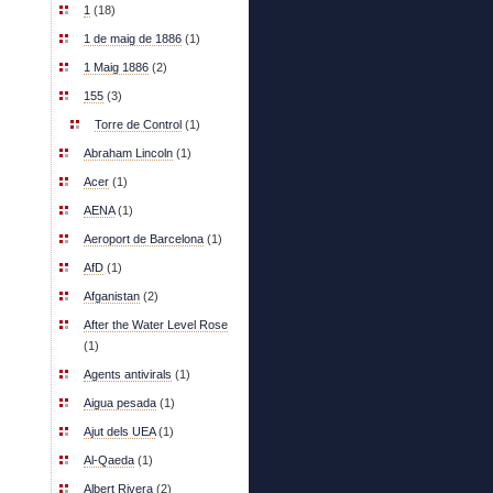
1
(18)
1 de maig de 1886
(1)
1 Maig 1886
(2)
155
(3)
Torre de Control
(1)
Abraham Lincoln
(1)
Acer
(1)
AENA
(1)
Aeroport de Barcelona
(1)
AfD
(1)
Afganistan
(2)
After the Water Level Rose
(1)
Agents antivirals
(1)
Aigua pesada
(1)
Ajut dels UEA
(1)
Al-Qaeda
(1)
Albert Rivera
(2)