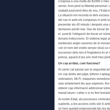
s’exposa a una multa de $1000 o més 
servei, hom perd la llibertat personal i 
ciutadà jurat perd dies de sou, l’Esta
La situació em recorda la dels esclaus. 
del cas ni amb els companys ni amb la f
presentar als 40 minuts i després una 
demanen perdó mai. Has de tornar de
el jurat té l’obligació de trucar un núm
donarà instruccions. El sistema legal 
medievals anglo-saxones de la monarqu
«en el nom del vostre senyor (dux) u
successor dels reis d’Anglaterra és el 
policia, aquest d’ara són molt mes peri
Un cop arribat, com funciona?
Al carrer cal passar per la seguretat am
Un cop dintre del jutjat, tothom s’aple
ordinadors, Wi-Fi, màquines venedores,
sala simplement diu que esperem, fins 
obtenir cap informació addicional sobre
manat seure i callar o si no fem bondat
Al nostre Estat, als processos criminal
suplents, a les accions civils són 6 amb 
on hem quedat empresonats fan les due