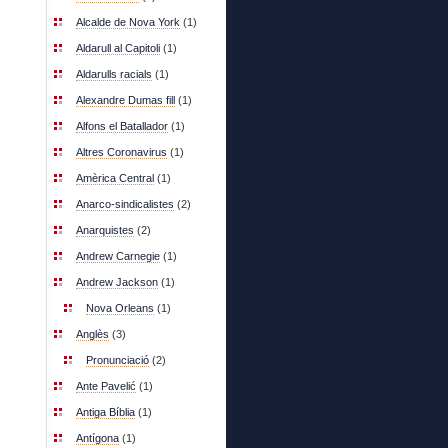
Alcalde de Nova York
(1)
Aldarull al Capitoli
(1)
Aldarulls racials
(1)
Alexandre Dumas fill
(1)
Alfons el Batallador
(1)
Altres Coronavirus
(1)
Amèrica Central
(1)
Anarco-sindicalistes
(2)
Anarquistes
(2)
Andrew Carnegie
(1)
Andrew Jackson
(1)
Nova Orleans
(1)
Anglès
(3)
Pronunciació
(2)
Ante Pavelić
(1)
Antiga Bíblia
(1)
Antígona
(1)