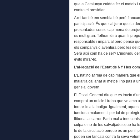
que a Catalunya caldria fer el mateix i 
contra el presidiari.
A mí també em sembla bé però francame
participació. És que cal jurar que la d
presentades sense cap mena de prejudic
és molt gran. Tothom dirà quan li pregu
responsable i imparcial però penso qu
els companys d’aventura però les deli
Serà així com ha de ser? L’individu de
evito mirar-lo.
L’al·legació de l’Estat de NY i les co
L’Estat no afirma de cap manera que el
malaltia cal anar al metge i no pas a un 
gens al govern.
El Fiscal General diu que es tracta d’u
comprat un article i troba que ve amb u
tornar-lo a la botiga. Igualment, aque
funciona malament i per tal de protegir 
llibertat al carrer. Faria mal a innocen
culpa o no de les salvatjades que ha fet
lo de la circulació perquè és un perill 
poden ser tancats contra la seva volunt