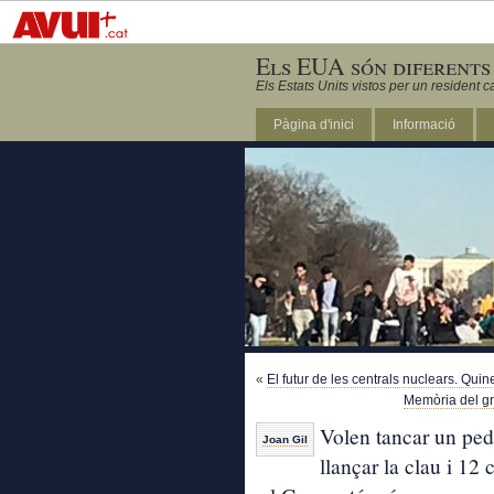
Els EUA són diferents
Els Estats Units vistos per un resident c
Pàgina d'inici
Informació
DC
«
El futur de les centrals nuclears. Qui
Memòria del gr
Volen tancar un ped
Joan Gil
llançar la clau i 12