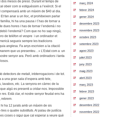
i dos mesos de presó. Durant el temps de
març 2024
cal obeir com si estiguéssim a l’exèrcit. Si el
febrer 2024
t el compensarà amb un màxim de $40 al dia.
Et fan anar a un lloc, et prohibeixen parlar
gener 2024
amília, hi ha una pausa i t´has de tornar a
desembre 2023
de dues hores i has de tornar l’endemà i no
novembre 2023
 debò l’endemà? Com que no ho sap ningú,
ero de telèfon el vespre i un ordinador et
octubre 2023
americà segueix sempre les tradicions
setembre 2023
ia anglesa. Fa anys escrivien a la citació
agost 2023
s manem que us presenteu…» L’Estat com a un
nostre senyor ara. Però amb ordinadors i tanta
juliol 2023
llosos.
juny 2023
maig 2023
b detectors de metall, inbterrogacions i de tot.
abril 2023
ga a una gran sala d’espera amb tele,
 lavabos, etc. La senyora en càrrec de la
març 2023
que algú es presenti a cridar-nos. Impossible
febrer 2023
 res. Està clar, el nostre senyor feudal ens ha
gener 2023
, rebrem.
desembre 2022
s hi ha 12 jurats amb un màxim de sis
tres o quatre substituts. Al palau de justícia
novembre 2022
s coses o sigui que cal esperar a veure què