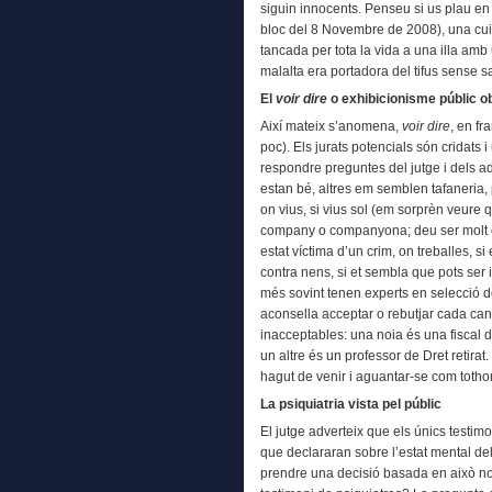
siguin innocents. Penseu si us plau en
bloc del 8 Novembre de 2008), una cu
tancada per tota la vida a una illa am
malalta era portadora del tifus sense s
El
voir dire
o exhibicionisme públic ob
Així mateix s’anomena,
voir dire
, en f
poc). Els jurats potencials són cridats i
respondre preguntes del jutge i dels a
estan bé, altres em semblen tafaneria, 
on vius, si vius sol (em sorprèn veur
company o companyona; deu ser molt co
estat víctima d’un crim, on treballes, s
contra nens, si et sembla que pots ser
més sovint tenen experts en selecció d
aconsella acceptar o rebutjar cada can
inacceptables: una noia és una fiscal d
un altre és un professor de Dret retira
hagut de venir i aguantar-se com totho
La psiquiatria
vista pel públic
El jutge adverteix que els únics testim
que declararan sobre l’estat mental del
prendre una decisió basada en això nom