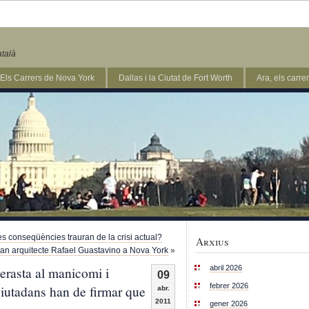
atalà
Els Carrers de Nova York
Dallas i la Ciutat de Fort Worth
Ara, els carr
nes conseqüències trauran de la crisi actual?
Arxius
an arquitecte Rafael Guastavino a Nova York
»
erasta al manicomi i
abril 2026
09
febrer 2026
 ciutadans han de firmar que
abr.
2011
gener 2026