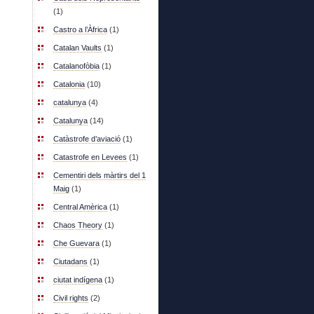
(1)
Castro a l’Àfrica
(1)
Catalan Vaults
(1)
Catalanofòbia
(1)
Catalonia
(10)
catalunya
(4)
Catalunya
(14)
Catàstrofe d’aviació
(1)
Catastrofe en Levees
(1)
Cementiri dels màrtirs del 1
Maig
(1)
Central Amèrica
(1)
Chaos Theory
(1)
Che Guevara
(1)
Ciutadans
(1)
ciutat indígena
(1)
Civil rights
(2)