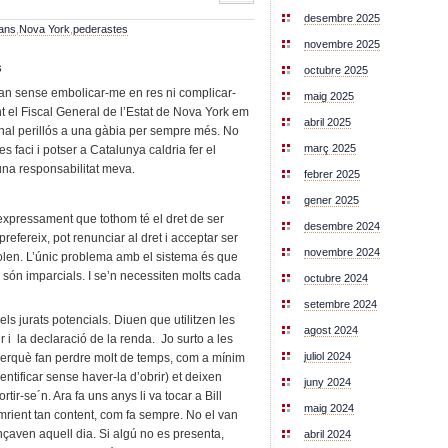
desembre 2025
cans
,
Nova York
,
pederastes
novembre 2025
s
octubre 2025
tan sense embolicar-me en res ni complicar-
maig 2025
 el Fiscal General de l’Estat de Nova York em
abril 2025
inal perillós a una gàbia per sempre més. No
març 2025
s faci i potser a Catalunya caldria fer el
una responsabilitat meva.
febrer 2025
gener 2025
expressament que tothom té el dret de ser
desembre 2024
prefereix, pot renunciar al dret i acceptar ser
novembre 2024
volen. L’únic problema amb el sistema és que
e són imparcials. I se’n necessiten molts cada
octubre 2024
setembre 2024
s jurats potencials. Diuen que utilitzen les
agost 2024
ir i la declaració de la renda. Jo surto a les
juliol 2024
t perquè fan perdre molt de temps, com a mínim
identificar sense haver-la d’obrir) et deixen
juny 2024
rtir-se´n. Ara fa uns anys li va tocar a Bill
maig 2024
omrient tan content, com fa sempre. No el van
çaven aquell dia. Si algú no es presenta,
abril 2024