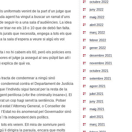
octubre 2022
juny 2022
ls uniformats venint de la part d’un jutge que
da agent ha vingut a buscar un ramat d’uns
maig 2022
de seguir-lo a una sala d’audiències. La idea
abril 2022
 triar-ne els 18 o 10 que de debò fan falta.
març 2022
els jurats que necessita, engega a tots els que
a la sala d’espera a veure si algú els vol
febrer 2022
gener 2022
a i no hi cabem els 60, però els policies ens
desembre 2021
res el jutge ja assegut al seu púlpit tan alt i
i explica de què va.
novembre 2021
octubre 2021
s tracta de condemnar a ningú sinó
setembre 2021
a condemnat contra el Departament de Justícia
agost 2021
e l’individu sigui tancat per la resta de la
juliol 2021
ent perillosa («for the criminally insane»). El
rat un cop hagi servit la sentència. Potser
juny 2021
t estat l’Attorney General, o Conseller de
maig 2021
 l’Estat no és anomenat pel Governador sinó
abril 2021
´l fa independent dels polítics.
 tots els veiem. Ell mira de somriure però
març 2021
gú li dirigira la paraula, encara que molts