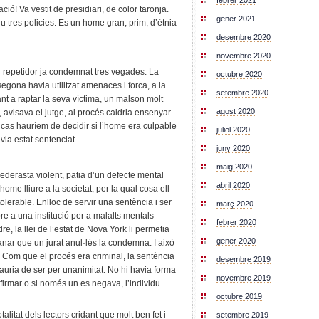
febrer 2021
ació! Va vestit de presidiari, de color taronja.
gener 2021
eu tres policies. Es un home gran, prim, d’ètnia
desembre 2020
novembre 2020
i repetidor ja condemnat tres vegades. La
octubre 2020
egona havia utilitzat amenaces i forca, a la
setembre 2020
bant a raptar la seva víctima, un malson molt
agost 2020
, avisava el jutge, al procés caldria ensenyar
p cas hauríem de decidir si l’home era culpable
juliol 2020
via estat sentenciat.
juny 2020
maig 2020
ederasta violent, patia d’un defecte mental
abril 2020
ome lliure a la societat, per la qual cosa ell
erable. Enlloc de servir una sentència i ser
març 2020
re a una institució per a malalts mentals
febrer 2020
re, la llei de l’estat de Nova York li permetia
gener 2020
anar que un jurat anul·lés la condemna. I això
s. Com que el procés era criminal, la sentència
desembre 2019
auria de ser per unanimitat. No hi havia forma
novembre 2019
 firmar o si només un es negava, l’individu
octubre 2019
litat dels lectors cridant que molt ben fet i
setembre 2019