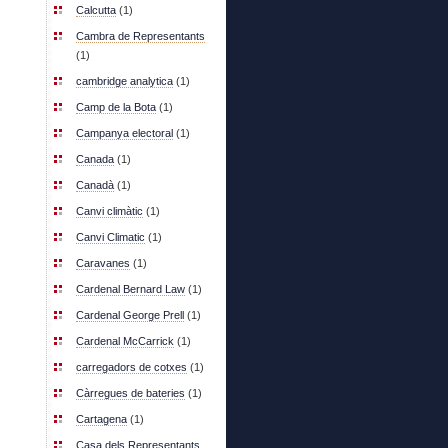
Calcutta
(1)
Cambra de Representants
(1)
cambridge analytica
(1)
Camp de la Bota
(1)
Campanya electoral
(1)
Canada
(1)
Canadà
(1)
Canvi climàtic
(1)
Canvi Climatic
(1)
Caravanes
(1)
Cardenal Bernard Law
(1)
Cardenal George Prell
(1)
Cardenal McCarrick
(1)
carregadors de cotxes
(1)
Càrregues de bateries
(1)
Cartagena
(1)
Casa dels Representants