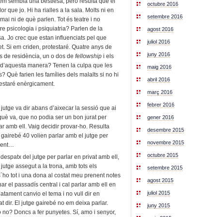
em sembla una bestiesa, però resulta que el
octubre 2016
r que jo. Hi ha rialles a la sala. Molts ni en
setembre 2016
mai ni de què parlen. Tot és teatre i no
re psicologia i psiquiatria? Parlen de la
agost 2016
sa. Jo crec que estan influenciats pel que
juliol 2016
et. Si em criden, protestaré. Quatre anys de
juny 2016
ys de residència, un o dos de
fellowship
i els
s d’aquesta manera? Tenen la culpa que les
maig 2016
? Què farien les famílies dels malalts si no hi
abril 2016
testaré enèrgicament.
març 2016
febrer 2016
 jutge va dir abans d’aixecar la sessió que ai
què va, que no podia ser un bon jurat per
gener 2016
r amb ell. Vaig decidir provar-ho. Resulta
desembre 2015
gairebé 40 volien parlar amb el jutge per
novembre 2015
ament…
octubre 2015
espatx del jutge per parlar en privat amb ell,
l jutge assegut a la trona, amb tots els
setembre 2015
-s´ho tot i una dona al costat meu prenent notes
agost 2015
nar el passadís central i cal parlar amb ell en
juliol 2015
atament canvio el tema i no vull dir en
 dir. El jutge gairebé no em deixa parlar.
juny 2015
 o no? Doncs a fer punyetes. Sí, amo i senyor,