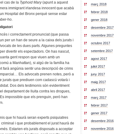
 el cas de la
Typhoid Mary
(apunt a aquest
març 2018
inera immigrant irlandesa innocent que acabà
febrer 2018
b un Hospital del Bronx perquè sense estar
aber-ho.
gener 2018
ligatori
desembre 2017
rancès i correctament pronunciat (que passa
novembre 2017
 un per un han de seure a la caixa dels jurats i
octubre 2017
dvocats de les dues parts. Algunes preguntes
setembre 2017
per divertir els espectadors. On has nascut,
e quanta gent respon que viuen amb un
agost 2017
mú a Manhattan), si algú de la família ha
juliol 2017
i et farà angúnia sentir una descripció de crims
 imparcial… Els advocats prenen notes, però a
juny 2017
e jurats que prediuen com cadascú votarà i
maig 2017
didat. Dos dels testimonis són evidentment
abril 2017
el departament de lluita contra les drogues,
t. Es impossible que els prenguin, però han
març 2017
m.
febrer 2017
gener 2017
onis que hi haurà seran experts psiquiatres
desembre 2016
 criminal i que probablement el jurat haurà de
és. Estarien els jurats disposats a acceptar
novembre 2016