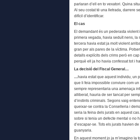
parlaran d’ell en to vexatori. Quina situ
Al seu costat té una lletrada, darrere s
difícil d’identificar.
El cas
El demandant és un pederasta violent 
primera vegada, havia seduït nens, la s
tercera havia estat ja molt violent arri
gran per als pares de la víctima. Potser
detalls explícits dels crims però en ca
perquè ell ja ho havia confessat tot i ha
La decisió del Fiscal General…
…
havia estat que aquest individu, un p
que li feia impossible conviure com un h
sempre representaria una amenaça intol
alliberat, hauria de ser tancat per semp
d’instints criminals. Segons vaig entend
queixar-se contra la Conselleria i dem
seria la feina dels jurats en aquest ca
sobre si tenia un defecte mental o no h
d’escapar-se. Tots els jurats havien de
guanyaria.
En aquest moment jo ja m’imagino la tota