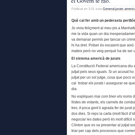
el Govern té raó.
Publicat en 3:01 sota
General
,
jurats ameri
Què cal fer amb un pederasta perilló
Jo vivia feliçment al meu pis a Manhat
me la vida quan un dia inesperadament
va demanar permís
per tancar un crim
hi ha dret. Potser és escaient que això e
mateix però no veig perquè ha de ser 
El sistema americà de jurats
La Constitució Federal americana diu 
jutjat pels seus iguals. Si un acusat ho 
jutjat per un sol jutge, cosa que pocs 
cal trobar els jurats i assegurar-se qu
dia.
No expliquen mai com trien els noms del
llistes de votants, els carnets de condu
tres. A poca gent li agrada fer de jura
dos dies. Si reps la carta (molt fàcil d’
negociar les dates però és molt difícil so
Clinton que es va presentar al jutjat s
triar per cap dels processos que comen