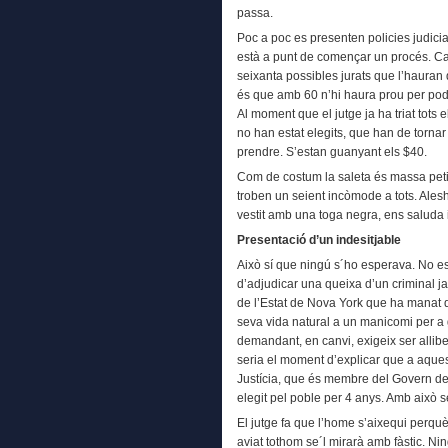
passa.
Poc a poc es presenten policies judicia
està a punt de començar un procés. Ca
seixanta possibles jurats que l’hauran 
és que amb 60 n’hi haura prou per poder
Al moment que el jutge ja ha triat tots 
no han estat elegits, que han de tornar 
prendre. S’estan guanyant els $40.
Com de costum la saleta és massa petit
troben un seient incòmode a tots. Alesho
vestit amb una toga negra, ens saluda 
Presentació d’un indesitjable
Això sí que ningú s´ho esperava. No e
d’adjudicar una queixa d’un criminal j
de l’Estat de Nova York que ha manat qu
seva vida natural a un manicomi per a g
demandant, en canvi, exigeix ser allibe
seria el moment d’explicar que a aques
Justícia, que és membre del Govern de
elegit pel poble per 4 anys. Amb això se
El jutge fa que l’home s’aixequi perquè
aviat tothom se´l mirarà amb fàstic. Nin