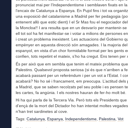
pronunciat mai per l’Independentisme i semblaven fixats en la
l’encaix de Catalunya a Espanya. En Pujol fins i tot va organitz
una exposició del catalanisme a Madrid per fer pedagogia (po
entenent allò que estic dient) I el Sr Mas fou el negociador de
la Moncloa!! I ara resulta que en un desvarío per mantenir-se 
ell tot sol ha fet manifestar-se i votar a milions de persones 
i creat un problema inexistent. Les actuacions del Gobierno q
empènyer en aquesta direcció són amagades. I la majoria del
espanyol, en vista d’un chor formidable format per les gents e
confien, tots repetint el mateix, s’ho ha cregut. Ens tenen per 
És per això que em sembla que tenim el mateix problema que
Palestins. Qualsevol proposta seriosa (si és que n’arriben a fe
acabarà passant per un referèndum i per un vot a l’Estat. I c
acabarà? No ho sé i francament, em preocupa. L’actitud dels
a Madrid, que se saben recolzats pel seu poble i es pensen te
les cartes, fa angúnia. I els nostres hauran de fer-ho molt bé.
Hi ha qui parla de la Tercera Via. Però tots els Presidents que
d’ençà de la mort del Dictador ho han intentat moltes vegade
n’han tret sardinetes al cove.
Tags:
Catalunya
,
Espanya
,
Independentisme
,
Palestina
,
Vot