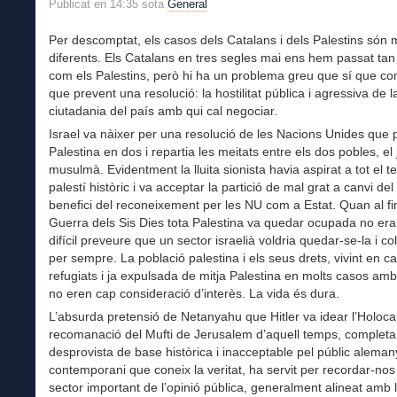
Publicat en 14:35 sota
General
Per descomptat, els casos dels Catalans i dels Palestins són 
diferents. Els Catalans en tres segles mai ens hem passat ta
com els Palestins, però hi ha un problema greu que sí que co
que prevent una resolució: la hostilitat pública i agressiva de l
ciutadania del país amb qui cal negociar.
Israel va nàixer per una resolució de les Nacions Unides que p
Palestina en dos i repartia les meitats entre els dos pobles, el 
musulmà. Evidentment la lluita sionista havia aspirat a tot el ter
palestí històric i va acceptar la partició de mal grat a canvi del
benefici del reconeixement per les NU com a Estat. Quan al fin
Guerra dels Sis Dies tota Palestina va quedar ocupada no er
difícil preveure que un sector israelià voldria quedar-se-la i col
per sempre. La població palestina i els seus drets, vivint en 
refugiats i ja expulsada de mitja Palestina en molts casos amb
no eren cap consideració d’interès. La vida és dura.
L’absurda pretensió de Netanyahu que Hitler va idear l’Holoca
recomanació del Mufti de Jerusalem d’aquell temps, complet
desprovista de base històrica i inacceptable pel públic aleman
contemporani que coneix la veritat, ha servit per recordar-no
sector important de l’opinió pública, generalment alineat amb 