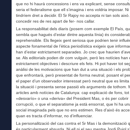
que no hi haurà concessions i ens va explicant, sense consult
seria el federalisme que ell s’imagina i ens voldria imposar. Ni
tindríem dret a decidir. El Sr Rajoy no accepta ni tan sols això
concedir res de res apart de fer- nos callar.
La responsabilitat dels diaris (posem com exemple El País, q
sembla que hagués d’estar dintre aquesta línia) és considerab
reprehensible. Els llegeix gent seriosa que podrien tenir influè
aspecte fonamental de l’ètica periodística exigeix que informac
han d’estar estrictament separades. Jo crec que haurien d’av
se. Als editorials poden dir com vulguin, però les notícies han
estrictament objectives i descriure els fets. Hi pot haver tot se
anàlisi de les motivacions que han dut a una situació i els pr
que enfrontarà, però presentat de forma neutral, posant el per
el paper d’un observador interessat però neutral que es limita 
la situació i presenta sense passió els arguments de tothom. 
articles amb notícies de Catalunya: cap explicació de fons, tot
«desvarío» o una «deriva» del President Mas, o és per cobrir 
corrupció, o que el separatisme ja està ensorrat, que hi ha un
social imaginada pels que no ens estimen. Res d’això és acce
quan es tracta d’informar, no d’influenciar.
La personalització del cas contra el Sr Mas i la demonització 
és particularment absurda. Ni ell ni el seu mestre Jordi Pujol 