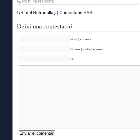
No hi ha resposta
URI del Retroenllaç
|
Comentaris RSS
Deixi una contestació
Nom (requerit)
Correu (ocult) (requerit)
Lloc