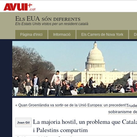
Els EUA són diferents
Els Estats Units vistos per un resident català
Pàgina d'inici
Informació
Els Carrers de Nova York
D
DC
«
Quan Groenlàndia va sortir-se de la Unió Europea: un precedent
Trude
sobiranisme d
La majoria hostil, un problema que Catal
Joan Gil
i Palestins compartim