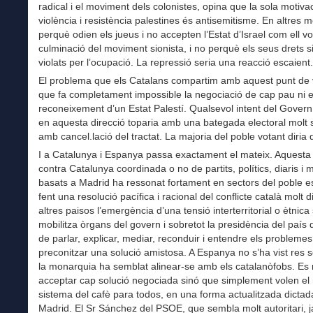
radical i el moviment dels colonistes, opina que la sola motivac
violència i resistència palestines és antisemitisme. En altres mo
perquè odien els jueus i no accepten l’Estat d’Israel com ell vol
culminació del moviment sionista, i no perquè els seus drets s
violats per l’ocupació. La repressió seria una reacció escaient.
El problema que els Catalans compartim amb aquest punt de 
que fa completament impossible la negociació de cap pau ni e
reconeixement d’un Estat Palestí. Qualsevol intent del Govern 
en aquesta direcció toparia amb una bategada electoral molt 
amb cancel.lació del tractat. La majoria del poble votant diria
I a Catalunya i Espanya passa exactament el mateix. Aquest
contra Catalunya coordinada o no de partits, polítics, diaris i m
basats a Madrid ha ressonat fortament en sectors del poble 
fent una resolució pacífica i racional del conflicte català molt dif
altres paisos l’emergència d’una tensió interterritorial o ètnic
mobilitza òrgans del govern i sobretot la presidència del país
de parlar, explicar, mediar, reconduir i entendre els problemes 
preconitzar una solució amistosa. A Espanya no s’ha vist res s
la monarquia ha semblat alinear-se amb els catalanòfobs. Es
acceptar cap solució negociada sinó que simplement volen el 
sistema del cafè para todos, en una forma actualitzada dicta
Madrid. El Sr Sánchez del PSOE, que sembla molt autoritari, j