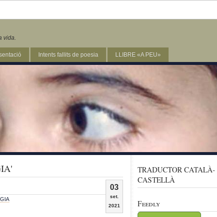
a vida.
sentació
Intents fallits de poesia
LLIBRE «A PEU»
IA'
TRADUCTOR CATALÀ-
CASTELLÀ
03
set.
GIA
Feedly
2021