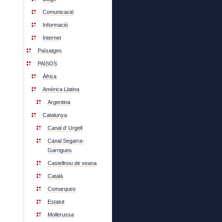
Comunicació
Informació
Internet
Païsatges
PAÏSOS
Àfrica
Amèrica Llatina
Argentina
Catalunya
Canal d' Urgell
Canal Segarra-
Garrigues
Castellnou de seana
Català
Comarques
Estatut
Mollerussa