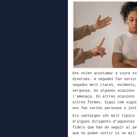
Ens
volen acostumar
a viure so
diverses. A vegades fan servir
vegades molt clares, evidents
vergonya
.
En algun
es ocasions
l’amenaça
. En altres ocasions 
altres formes.
Sigui com sigu
ens fan
certes persones o inst
Els xantatges són molt típics 
d’alguns dirigents
d’aquestes 
fidels que han de seguir al p
que no poden
sortir
ni un mil