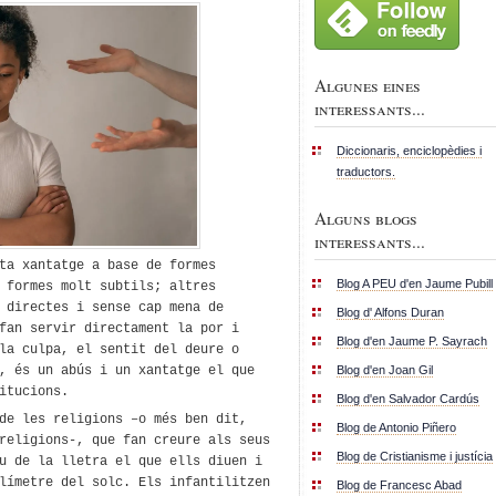
Algunes eines
interessants...
Diccionaris, enciclopèdies i
traductors.
Alguns blogs
interessants...
ta xantatge
a base de formes
Blog A PEU d'en Jaume Pubill
 formes molt subtils; altres
,
directes
i sense cap mena de
Blog d' Alfons Duran
fan servir
directament
la por
i
Blog d'en Jaume P. Sayrach
la culpa, el sentit del deure o
Blog d'en Joan Gil
i, és un abús i un xantatge
el que
itucions
.
Blog d'en Salvador Cardús
de les
religions –
o més ben dit,
Blog de Antonio Piñero
religions-,
que fan creure als seus
Blog de Cristianisme i justícia
eu de la lletra el que ells diuen
i
·límetre
del solc
. Els infantilitzen
Blog de Francesc Abad