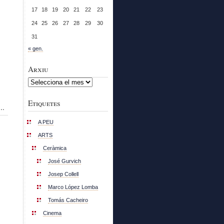
17
18
19
20
21
22
23
24
25
26
27
28
29
30
31
« gen.
Arxiu
Arxiu
Etiquetes
..
A PEU
ARTS
Ceràmica
José Gurvich
Josep Collell
Marco López Lomba
Tomás Cacheiro
Cinema