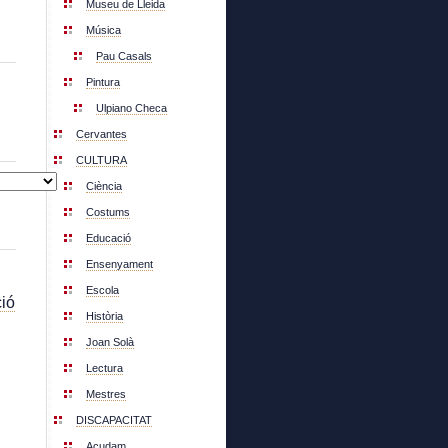
Museu de Lleida
Música
Pau Casals
Pintura
Ulpiano Checa
Cervantes
CULTURA
Ciència
Costums
Educació
Ensenyament
Escola
ió
Història
Joan Solà
Lectura
Mestres
DISCAPACITAT
Acudam