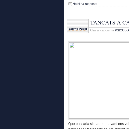
No hi ha resposta
TANCATS A C
Jaume Pubill
Classificat com a
PSICOLO
Què passaria si d’ara endavant ens vei