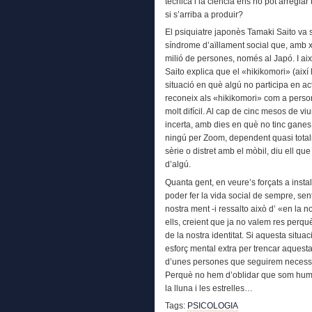
tècnica i la ciència ens ho pot arreglar 
si s’arriba a produir?
El psiquiatre japonès Tamaki Saito va 
síndrome d’aïllament social que, amb x
milió de persones, només al Japó. I aix
Saito explica que el «hikikomori» (aix
situació en què algú no participa en ac
reconeix als «hikikomori» com a perso
molt difícil. Al cap de cinc mesos de viu
incerta, amb dies en què no tinc ganes
ningú per Zoom, dependent quasi total
sèrie o distret amb el mòbil, diu ell que
d’algú.
Quanta gent, en veure’s forçats a insta
poder fer la vida social de sempre, sen
nostra ment -i ressalto això d’ «en la n
ells, creient que ja no valem res perqu
de la nostra identitat. Si aquesta situa
esforç mental extra per trencar aquest
d’unes persones que seguirem necessi
Perquè no hem d’oblidar que som huma
la lluna i les estrelles…
Tags:
PSICOLOGIA