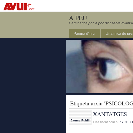
A PEU
Caminant a poc a poc s'observa millor l
Pàgina d'inici
Una mica de pre
Etiqueta arxiu 'PSICOLOG
XANTATGES
Jaume Pubill
Classificat com a
PSICOLO