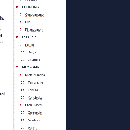
ECONOMIA
Consumisme
ia
Crisi
E
Finançament
l
ESPORTS
lar
Futbol
Barça
Guardiola
FILOSOFIA
Drets humans
Terrorisme
Tortura
ral
Xenofòbia
Ètica i Moral
Corrupció
Mentides
Valors