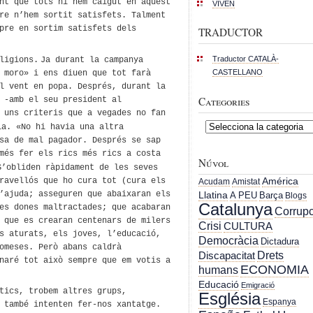
nt que tots hi hem caigut en aquest
VIVEN
re n’hem sortit satisfets. Talment
pre en sortim satisfets dels
TRADUCTOR
Traductor CATALÀ-
ligions.
Ja durant la campanya
CASTELLANO
 moro» i ens diuen que tot farà
l vent en popa. Després, d
urant la
Categories
 -amb el seu president al
 uns criteris que a vegades no fan
Categories
a. «No hi havia una altra
sa de mal pagador. Després se sap
més fer els rics més rics a costa
Núvol
S’obliden ràpidament
de les seves
América
ravellós que
ho cura tot (
cura els
Acudam
Amistat
’ajuda; assegur
en
que
abaixaran
els
Llatina
A PEU
Barça
Blogs
Catalunya
es dones maltractades; que acabar
an
Corrupc
;
que
es crearan centenars de milers
Crisi
CULTURA
 aturats, els joves, l’educació,
Democràcia
Dictadura
omeses.
Però
abans caldrà
Drets
Discapacitat
n
aré
tot això sempre que em votis
a
ECONOMIA
humans
Educació
Emigració
tics, trobem
altres grups,
Església
Espanya
 també intenten fer-nos xantatge.