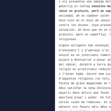
i els presenten una imatge mo
advertia
el teòleg
Gonzàlez-Ru
«Dios es gratuito, però no su
sociedad, de su cadáver salen 
Dios vivo es el Dios de Jesucr
contra los dioses. Cuya presen
salvación. Un Dios que no se i
gratuito, però no supérfluo, l
religiosa».
A
lguns dirigents han ensenyat 
d’entendre’l i d’adreçar-s’hi.
so
vint en un intercanvi comerc
pujaré a Montserrat a posar un
d
el
càncer, dormiré a terra du
religió es prostitueix reduint
i l’ésser humà.
Sovint hem vis
d’aquestes religions
(no tots
faceta de grans magatzems en r
déus satisfan la seva divinit
aquells déus antics que feien
aportava
plaer
i poder. En tot
certes coses
de re
baixes.
En a
obtenir els favors
dels déus
a