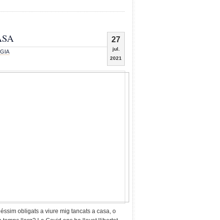
ASA
27
jul.
GIA
2021
éssim obligats a viure mig tancats a casa, o