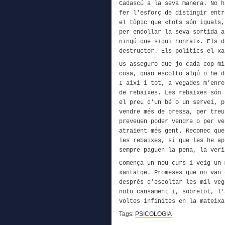
Cadascú a la seva manera. No h
fer l’esforç de distingir entr
el tòpic que «t
ots són iguals
per endollar
la seva sortida
a
ningú
que sigui
honrat». Els d
destructor. Els polítics el xa
Us
asseguro que jo
cada cop m
cosa,
quan
escolto algú o he 
I així i tot, a vegades m’enre
de rebaixes.
Les rebaixes són 
el preu d’un bé o un servei,
p
vendre més de pressa, per treu
preveuen
poder
vendre o per ve
atraient més gent.
Reconec que
les rebaixes, sí que les he a
sempre paguen la pena, la veri
C
omença un nou curs i veig un 
xantatge. Promeses que no van 
després d’escoltar-les mil veg
noto cansament i, sobretot, l’
voltes infinites en la mateixa
Tags:
PSICOLOGIA