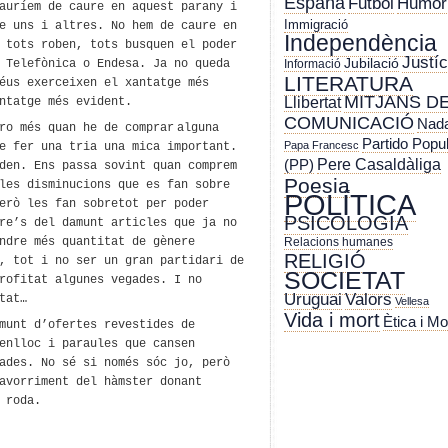
España
Futbol
Humor
auríem de caure en aquest parany i
Immigració
e uns i altres. No hem de caure en
Independència
, tots
roben
, tots busquen el poder
Justíc
Jubilació
Informació
 Telef
ò
nica o Endesa.
Ja no
queda
LITERATURA
éus exerceixen el xantatge més
MITJANS D
Llibertat
ntatge més evident.
COMUNICACIÓ
Nada
iro més quan
he de comprar
alguna
Partido Popu
Papa Francesc
de
fer una tria una mica important
.
Pere Casaldàliga
(PP)
den. Ens passa sovint quan comprem
Poesia
les disminucions que es fan sobre
POLÍTICA
erò les
fan sobretot per poder
PSICOLOGIA
re’s del damunt articles que ja no
Relacions humanes
ndre més quantitat de gènere
RELIGIÓ
, tot i no ser un gran partidari de
SOCIETAT
profitat algunes vegades.
I no
Uruguai
Valors
tat…
Vellesa
Vida i mort
Ètica i Mo
munt d’ofertes revestides de
enlloc i paraules que cansen
ades. No sé si només sóc jo, però
avorriment del hàmster donant
 roda.