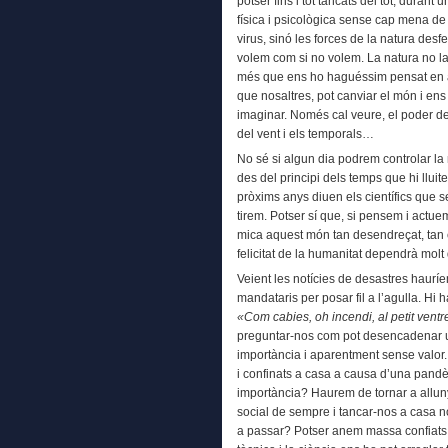
potser fins i tot tancats del tot, durant 
física i psicològica sense cap mena de 
virus, sinó les forces de la natura desf
volem com si no volem. La natura no l
més que ens ho haguéssim pensat en a
que nosaltres, pot canviar el món i en
imaginar. Només cal veure, el poder des
del vent i els temporals…
No sé si algun dia podrem controlar la 
des del principi dels temps que hi llui
pròxims anys diuen els científics que 
tirem. Potser sí que, si pensem i act
mica aquest món tan desendreçat, tan ca
felicitat de la humanitat dependrà molt
Veient les notícies de desastres haurí
mandataris per posar fil a l’agulla. Hi h
«Com cab
ie
s, oh incendi, al petit ven
preguntar-nos com pot desencadenar un
importància i aparentment sense valor.
i confinats a casa a causa d’una pandè
importància? Haurem de tornar a allunya
social de sempre i tancar-nos a casa n
a passar? Potser anem massa confiats