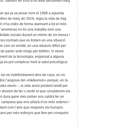
tot. Sabrem fer front a un altre tancament llarg
ser qui ja va posar nom el 1998 a aquesta
ifres de març de 2019, regia la vida de mig
ò s’ha estès de forma alarmant a tot el món.
í l’anomena) no és una malaltia sinó una
tivitats socials durant un mínim de sis mesos i
nes normals que es troben en una situació
re com un ermità, en una situació difícil per
 de parlar amb ningú per telèfon, ni veure
ment de la tecnologia, enganxat a alguna
 ja es pot complicar molt la salut psicològica
l·lar-se indefinidament dins de casa, en no
tirà l’angoixa del «hikikomori» perquè, en la
ostra ment» -, la vida anirà perdent sentit per
è deixem de fer o sentir el que considerem eix
ció dura gaire més potser ens caldrà fer un
a campana que ens aïllarà d’un món exterior i
tant com l’aire que respirem els humans.
ns per més esforços que fem per conquerir