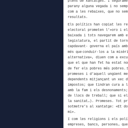
plens de xantatges.
I segurame
parany alguna vegada i no semp
com a les rebaixes, que no sem
resultats.
Els polítics han copiat les re
electoral prometen l’»oro i el
baixada i tots navegarem amb e
legislatura, el partit de torn
capdavant-
governa el país amb
més que
conduir-los
a la misèri
alternativa»,
diuen com a excu
que el que han fet
ha estat no
de fer els pobres més pobres.
promeses i d’aquell
ungüent me
dependents mitjançant un xec d
impostos; que tindr
an
cura a l
amb
la fam i els desnonaments
de llocs de treball;
que si
els
la sanitat…
). Promeses. Tot pr
sotmetre’s al
xantatge: «Et do
mi»
.
I com les religions i els polí
empreses, bancs,
persones
… que