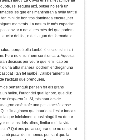
un temps llarg? La Covid ens ha llevat llibertat
dubte. I si seguim així, potser no serà un
ermades les que ens mantindran a ratlla tant si
a tenim ni de bon tros dominada encara, per
lguns moments. La natura té més capacitat
s pot canviar a nosaltres més del que podem
tructor del foc; o de l’aigua desfermada: o
natura perquè ella també té els seus límits i
tem. Però no ens n’hem sortit encara. Aquests
seran decisius per veure què fem i cap on
uem d’una altra manera, podrem endreçar una
stigat i tan fet malbé. L’alliberament i la
 de l’actitud que prenguem.
em de pensar què pensen fer els grans
a un haiku, l’autor del qual ignoro, que diu:
tre de l’espurna?».
Sí, tots hauríem de
a gran catàstrofe una petita acció sense
 Qui s’imaginava que hauríem d’estar tancats
mia que inicialment quasi ningú li va donar
r-nos uns dels altres, limitar molt la vida
ostra? Qui ens pot assegurar que no ens torni
 i amb posat de milhomes pensant que la