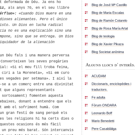
lt deformada de Déu.
Ja ens ho
Blog de José Mª Castillo
iz,
als anys 70, en el seu llibre
Blog de Maria Escalas
pérfluo»:
«
Cuando Dios muere en una
dioses alienantes. Pero el único
Blog de Ramón Cotarelo
isto. Un Dios en lucha radical
Blog de Rosa María Artal
cia no es una explicación sino una
Blog de teologia
mpone, sino que se entrega. Un Dios
iquidador de la alienación
Blog de Xavier Pikaza
Blog Societat anònima
un Déu fals i una manera perversa
Converteixen les seves pregàries
Alguns llocs d' interès.
ial: «Si el meu fill troba feina,
 ciri a la Moreneta»,
«Si em curo
ACUDAM
es vegades per setmana». I així la
Diccionaris, enciclopèdies i
-se a un comerç entre una divinitat
traductors.
t que alguns
representants
, sortosament)
fomenten aquesta
Fe adulta
ebaixes, donant a entendre que els
Fòrum ONDARA
at amb el sofriment humà.
Com
un
gran
festí de sang
perquè els
Leonardo Boff
es les religions hi ha
certs dies
o
Mario Benedetti
questes ocasions
és més fàcil
Pere Casaldàliga
 un preu més barat. Són intercanvis