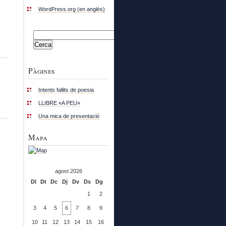
WordPress.org (en anglès)
Cerca:
Pàgines
Intents fallits de poesia
LLIBRE «A PEU»
Una mica de presentació
Mapa
agost 2026
Dl
Dt
Dc
Dj
Dv
Ds
Dg
1
2
3
4
5
6
7
8
9
10
11
12
13
14
15
16