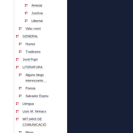
Amistat
Justícia
Llibertat
Vida i mort
GENERAL
Humor
Tradicions
Jordi Pujol
LITERATURA
Alguns blogs
interessants…
Poesia
Salvador Espriu
Llengua
Lluís M. Xirinacs
MITJANS DE
COMUNICACIÓ
Blogs