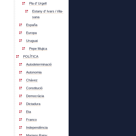
Pla d' Urgell
Estany d' Ivars i Vila-
sana
España
Europa
Uruguai
Pepe Mujica
POLÍTICA
Autodeterminació
Autonomia
Chávez
Constitució
Democràcia
Dictadura
Eta
Franco
Independència
Mariano Rajoy