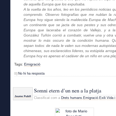
de aquella Europa que los expulsaba.
A la vuelta de los años, leo en los periódicos noticias q
comprendo. Observo fotografías que me nublan la r
Europa hoy sigue siendo la maldecida Europa de Mac
un continente que se jacta de sus pestes y sus odre
Europa que laceraba el corazón de Vallejo, y a l
González Tuñón corrió a combatir, vuelve una y otra 
mostrar lo más oscuro de la condición humana. Q
sepan todos: de nada le valen sus modernas autopistas
chimeneas, sus esclarecidos líderes, su estúpida arroga
Europa hoy es apenas el cadáver de un niño en una pl
Tags:
Emigració
No hi ha resposta
Somni etern d’un nen a la platja
Jaume Pubill
Classificat com a
Drets humans
,
Emigració
,
Exili
,
Vida i