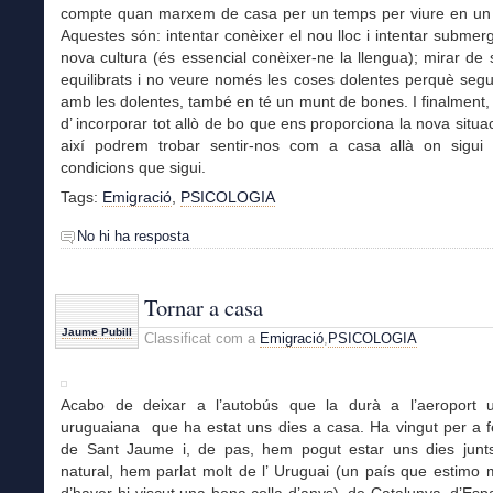
compte quan marxem de casa per un temps per viure en un a
Aquestes són: intentar conèixer el nou lloc i intentar submerg
nova cultura (és essencial conèixer-ne la llengua); mirar de s
equilibrats i no veure només les coses dolentes perquè segu
amb les dolentes, també en té un munt de bones. I finalment, f
d’ incorporar tot allò de bo que ens proporciona la nova situ
així podrem trobar sentir-nos com a casa allà on sigui
condicions que sigui.
Tags:
Emigració
,
PSICOLOGIA
No hi ha resposta
Tornar a casa
Jaume Pubill
Classificat com a
Emigració
,
PSICOLOGIA
Acabo de deixar a l’autobús que la durà a l’aeroport
uruguaiana que ha estat uns dies a casa. Ha vingut per a f
de Sant Jaume i, de pas, hem pogut estar uns dies jun
natural, hem parlat molt de l’ Uruguai (un país que estimo m