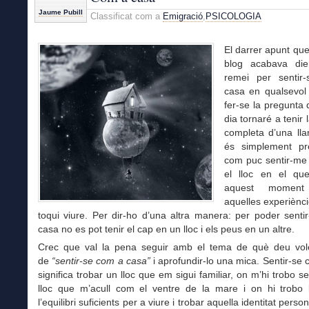
Jaume Pubill
Classificat com a
Emigració
,
PSICOLOGIA
El darrer apunt que 
blog acabava die
remei per sentir
casa en qualsevol 
fer-se la pregunta 
dia tornaré a tenir 
completa d’una lla
és simplement pr
com puc sentir-me
el lloc en el qu
aquest momen
aquelles experiènc
toqui viure. Per dir-ho d’una altra manera: per poder sent
casa no es pot tenir el cap en un lloc i els peus en un altre.
Crec que val la pena seguir amb el tema de què deu vole
de
“sentir-se com a casa”
i aprofundir-lo una mica. Sentir-se
significa trobar un lloc que em sigui familiar, on m’hi trobo se
lloc que m’acull com el ventre de la mare i on hi trobo 
l’equilibri suficients per a viure i trobar aquella identitat perso