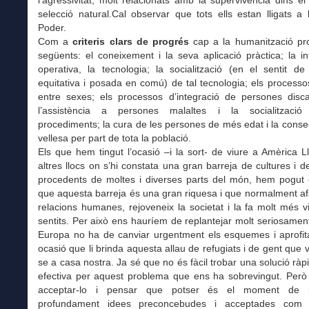
selecció natural.Cal observar que tots ells estan lligats a
Poder.
Com a
criteris clars de progrés
cap a la humanització pr
següents: el coneixement i la seva aplicació pràctica; la int
operativa, la tecnologia; la socialització (en el sentit de 
equitativa i posada en comú) de tal tecnologia; els processos
entre sexes; els processos d’integració de persones disca
l’assistència a persones malaltes i la socialització
procediments; la cura de les persones de més edat i la conse
vellesa per part de tota la població.
Els que hem tingut l’ocasió –i la sort- de viure a Amèrica L
altres llocs on s’hi constata una gran barreja de cultures i 
procedents de moltes i diverses parts del món, hem pogut
que aquesta barreja és una gran riquesa i que normalment af
relacions humanes, rejoveneix la societat i la fa molt més v
sentits. Per això ens hauríem de replantejar molt seriosament 
Europa no ha de canviar urgentment els esquemes i aprofit
ocasió que li brinda aquesta allau de refugiats i de gent que vo
se a casa nostra. Ja sé que no és fàcil trobar una solució ràpi
efectiva per aquest problema que ens ha sobrevingut. Però 
acceptar-lo i pensar que potser és el moment de re
profundament idees preconcebudes i acceptades com