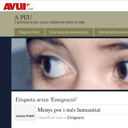
A PEU
Caminant a poc a poc s'observa millor la vida.
Pàgina d'inici
Una mica de presentació
Intents fallits de p
Etiqueta arxiu 'Emigració'
Menys por i més humanitat
Jaume Pubill
Classificat com a
Emigració