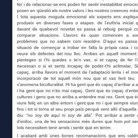
fer i de relacionar-se ens poden fer sentir inestabilitat emoci
posen en qüestió els nostre valors i les nostres creences més
I tota aquesta moguda emocional els experts ens expliq
produeix en diverses fases o etapes: de l’eufòria inicial 
davant de qualsevol novetat es passa al rebuig perquè 
comparar situacions. Llavors és quan comencen a sort
problemes que no sabem com resoldre. D’aquí es passa
situació de començar a trobar en falta la pròpia casa i 
veure els defectes del nou lloc. Arribes en aquell moment
planteges si t’hi quedes o te’n vas; si et capaç de fer l’
necessari o si et sents incapaç de poder-t’hi aclimatar. Si
capaç, arriba llavors el moment de l’adaptació lenta i el m
incorporació de tot aquell món nou que et vas fent teu.
s’anomena biculturalitat. Hi ha gent que és capaç d’arribar a 
i ha gent que no n’és mai capaç. Gent que és capaç d’enten
cultures i gens que no arriba a entendre mai res. Gent que 
viure feliç en un altre entorn i gent que no i que sempre viu
fins i tot si torna al seu propi país perquè sent allò d’aquell
diu:
“no soy de aquí ni soy de allá”.
Pot arribar a sentir
d’enlloc, una de les sensacions més dures que hom pot sen
tots necessitem tenir arrels i sentir que en tenim.
I acabaré amb unes bones recomanacions que ens caldri