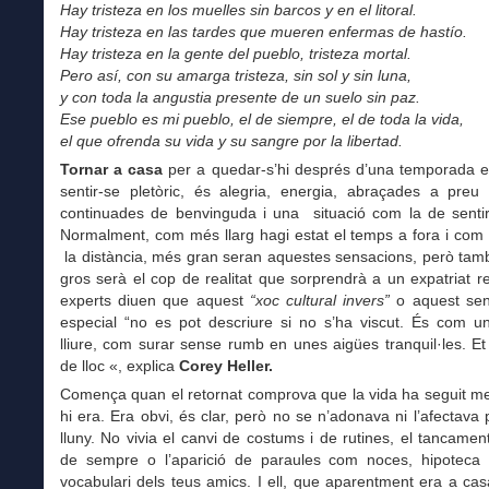
Hay tristeza en los muelles sin barcos y en el litoral.
Hay tristeza en las tardes que mueren enfermas de hastío.
Hay tristeza en la gente del pueblo, tristeza mortal.
Pero así, con su amarga tristeza, sin sol y sin luna,
y con toda la angustia presente de un suelo sin paz.
Ese pueblo es mi pueblo, el de siempre, el de toda la vida,
el que ofrenda su vida y su sangre por la libertad.
Tornar a casa
per a quedar-s’hi després d’una temporada ex
sentir-se pletòric, és alegria, energia, abraçades a preu 
continuades de benvinguda i una situació com la de sentir-
Normalment, com més llarg hagi estat el temps a fora i com
la distància, més gran seran aquestes sensacions, però tam
gros serà el cop de realitat que sorprendrà a un expatriat re
experts diuen que aquest
“xoc cultural invers”
o aquest sen
especial “no es pot descriure si no s’ha viscut. És com u
lliure, com surar sense rumb en unes aigües tranquil·les. Et
de lloc «, explica
Corey Heller.
Comença quan el retornat comprova que la vida ha seguit me
hi era. Era obvi, és clar, però no se n’adonava ni l’afectava
lluny. No vivia el canvi de costums i de rutines, el tancamen
de sempre o l’aparició de paraules com noces, hipoteca
vocabulari dels teus amics. I ell, que aparentment era a ca