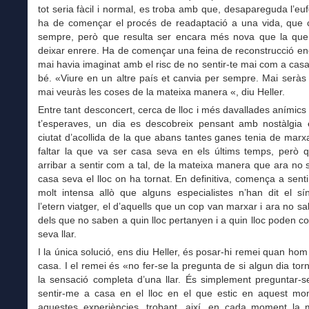
tot seria fàcil i normal, es troba amb que, desapareguda l’eufòr
ha de començar el procés de readaptació a una vida, que c
sempre, però que resulta ser encara més nova que la qu
deixar enrere. Ha de començar una feina de reconstrucció e
mai havia imaginat amb el risc de no sentir-te mai com a casa 
bé. «Viure en un altre país et canvia per sempre. Mai seràs 
mai veuràs les coses de la mateixa manera «, diu Heller.
Entre tant desconcert, cerca de lloc i més davallades anímics
t’esperaves, un dia es descobreix pensant amb nostàlgia 
ciutat d’acollida de la que abans tantes ganes tenia de marx
faltar la que va ser casa seva en els últims temps, però 
arribar a sentir com a tal, de la mateixa manera que ara no
casa seva el lloc on ha tornat. En definitiva, comença a sent
molt intensa allò que alguns especialistes n’han dit el s
l’etern viatger, el d’aquells que un cop van marxar i ara no sa
dels que no saben a quin lloc pertanyen i a quin lloc poden co
seva llar.
I la única solució, ens diu Heller, és posar-hi remei quan hom
casa. I el remei és «no fer-se la pregunta de si algun dia torn
la sensació completa d’una llar. És simplement preguntar-
sentir-me a casa en el lloc en el que estic en aquest m
aquestes experiències, trobant, així, en cada moment la