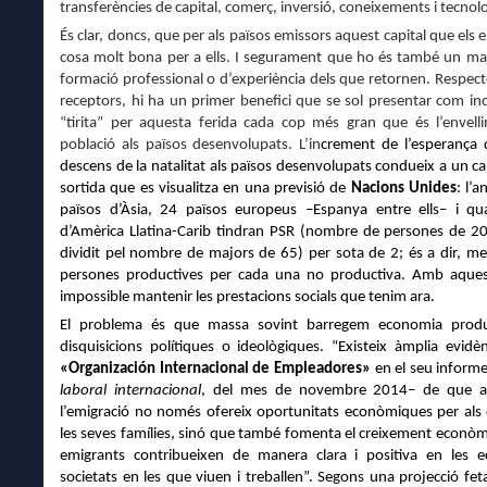
transferències de capital, comerç, inversió, coneixements i tecnolo
És clar, doncs, que per als països emissors aquest capital que els 
cosa molt bona per a ells. I segurament que ho és també
un ma
formació profe
s
sional o d’experi
è
ncia de
ls que retornen
.
R
espect
receptors, h
i ha u
n primer benefici que se
sol
presentar com in
“tirita” p
er aquesta ferida
cada
cop més gran
que
és l’envell
poblaci
ó als països desenvolupats
.
L’in
crement de l’esperan
ç
a 
descens
de la natali
tat als
pa
ïsos desenvolupats
condu
eix a un c
sortida
que
es visualitza en una
previsió de
Nacions Unid
e
s
:
l’a
països d’À
sia, 24 pa
ïsos
europ
eus
–Espa
nya entre ells
–
i qu
d’
Am
è
rica L
l
atina-
Carib tindran PSR (nombre de persones de 2
dividit pel nombre de majors de 65) per sota de 2; és a dir, m
persones productives per cada una no productiva. Amb aques
impossible mantenir les prestacions socials que tenim ara.
El problema és que massa sovint barregem economia prod
disquisicions polítiques o ideològiques. “Existeix
àmplia evidèn
«
Organi
zación
Internacional de Empleadores»
en el seu inform
laboral internacional
, del mes de novembre 2014– de que a l
l’emigració no només ofereix oportunitats econòmiques
per als
les seves famílies, sinó que també fomenta el creixement econòmi
emigrants contribueixen de manera clara i positiva en les 
societats en les que viuen i treballen”. Segons una projecció fet