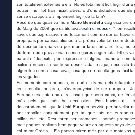
són totalment externes a ells. No és totalment lícit fugir d’una
potser fins i tot han iniciat altres, o d’uns dictadors que els
sense escrúpols o simplement fugir de la fam?.
Recordo que quan va morir
Mario Benedetti
vaig escriure un
de Maig de 2009 que es titulava
L’exili i el «desexili”
on recoll
seves que expressaven perfectament com de dur és haver de 
propi país per causes alienes a la pròpia voluntat i com de d
de desmuntar una vida per muntar-la en un altre lloc, molt
de forma ben provisional i sense gaires seguretats. Ell es va 
paraula “desexili” per expressar d’alguna manera com 
exiliada necessita sentir-se desexiliada, o sigui, necessita t
algun lloc com a casa seva, cosa que no resulta gens fàcil la
les vegades.
En moments com aquests, en què el drama dels refugiats s’
cru i resulta tan greu, m’avergonyeixo de ser europeu. Jo
Europa seria tota una altra cosa i que seria capaç de fer 
més pels que més ho necessiten. Ens havien dit –me
descaradament- que la Unió Europea serviria per anivellar de
per treballar conjuntament per tal que tots els europeus 
millor, etc. etc. Resultaren ser promeses i només promese
molt poques realitats hem pogut veure en aquests anys de c
cal mirar Grècia… Els països miren més per ells mateixos 