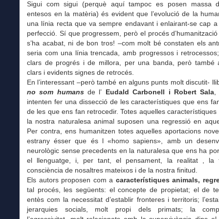
Sigui com sigui (perquè aquí tampoc es posen massa d
entesos en la matèria) és evident que l’evolució de la huma
una línia recta que va sempre endavant i enlairant-se cap 
perfecció. Sí que progressem, però el procés d’humanitzaci
s’ha acabat, ni de bon tros! –com molt bé constaten els ant
seria com una línia trencada, amb progressos i retrocessos
clars de progrés i de millora, per una banda, però també 
clars i evidents signes de retrocés.
En l’interessant –però també en alguns punts molt discutit- ll
no som humans
de l’
Eudald Carbonell i Robert Sala
,
intenten fer una dissecció de les característiques que ens fa
de les que ens fan retrocedir. Totes aquelles característiques
la nostra naturalesa animal suposen una regressió en aque
Per contra, ens humanitzen totes aquelles aportacions nove
estrany ésser que és l «homo sapiens», amb un desenv
neurològic sense precedents en la naturalesa que ens ha por
el llenguatge, i, per tant, el pensament, la realitat , la f
consciència de nosaltres mateixos i de la nostra finitud.
Els autors proposen com a
característiques animals, regr
tal procés, les següents: el concepte de propietat; el de terri
entès com la necessitat d’establir fronteres i territoris; l’est
jerarquies socials, molt propi dels primats; la compet
l’agressivitat, molt relacionats amb la supervivència dins e