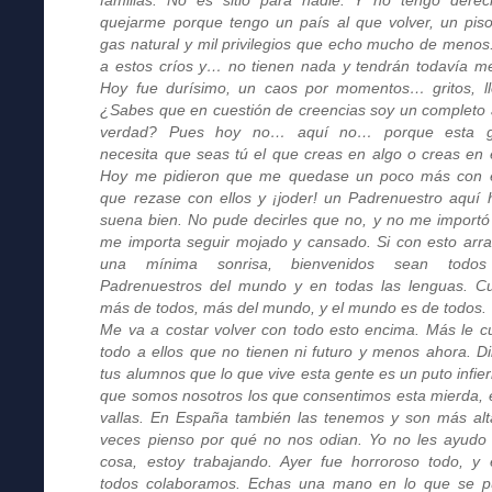
quejarme porque tengo un país al que volver, un pis
gas natural y mil privilegios que echo mucho de menos
a estos críos y… no tienen nada y tendrán todavía m
Hoy fue durísimo, un caos por momentos… gritos, ll
¿Sabes que en cuestión de creencias soy un completo 
verdad? Pues hoy no… aquí no… porque esta g
necesita que seas tú el que creas en algo o creas en e
Hoy me pidieron que me quedase un poco más con e
que rezase con ellos y ¡joder! un Padrenuestro aquí 
suena bien. No pude decirles que no, y no me importó
me importa seguir mojado y cansado. Si con esto arr
una mínima sonrisa, bienvenidos sean todos
Padrenuestros del mundo y en todas las lenguas. C
más de todos, más del mundo, y el mundo es de todos.
Me va a costar volver con todo esto encima. Más le c
todo a ellos que no tienen ni futuro y menos ahora. Di
tus alumnos que lo que vive esta gente es un puto infier
que somos nosotros los que consentimos esta mierda, 
vallas. En España también las tenemos y son más alt
veces pienso por qué no nos odian. Yo no les ayudo
cosa, estoy trabajando. Ayer fue horroroso todo, y 
todos colaboramos. Echas una mano en lo que se 