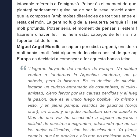
intocable referents a l’emigració. Potser és el moment de qu
plantegi seriosament quina ha de ser la seva relació entre
que la composen (amb moltes diferències de tot tipus entre ell
resta del món. La gent no fuig de la seva terra perquè sí i s
molt profunds. Potser seria el moment de pensar si estem f
hauríem d’haver fet i no hem estat capaços de fer i si no
l’oportunitat de fer-ho.
Miguel Angel Morelli,
escriptor i periodista argentí
,
ens deixa
molt bonic i molt lúcid algunes de les claus per tal de que aq
Europa es decideixi a començar a fer aquesta bonica feina.
“Llegaron huyendo del hambre de Europa. No sabía
venían a fundarnos la Argentina moderna, no po
saberlo, pero lo hicieron. En su destino de aluvión
legaron un curioso entramado de costumbres, el culto 
amistad, cierto fervor por las causas perdidas y el fue
la pasión, que es el único fuego posible. Yo mismo 
visto, y en plena pampa: vestidos de gauchos (porq
eran), un árabe y un judío mateaban con mi abuelo v
Más de una vez he escuchado a alguien quejarse 
calidad de nuestros inmigrantes, aduciendo que no vin
los mejor calificados, sino los desclasados. Yo piens
cambio, que fue gracias a ello que no repitieron aquí lo