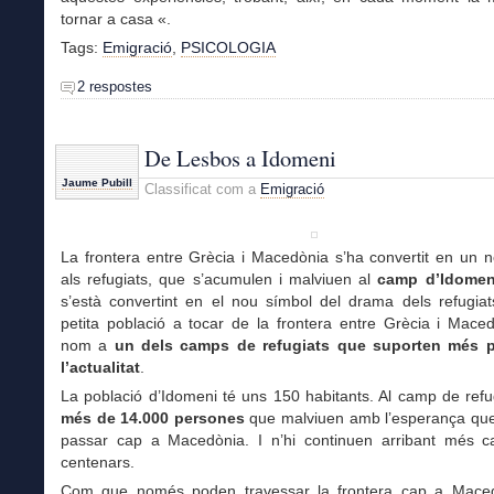
tornar a casa «.
Tags:
Emigració
,
PSICOLOGIA
2 respostes
De Lesbos a Idomeni
Jaume Pubill
Classificat com a
Emigració
La frontera entre Grècia i Macedònia s’ha convertit en un 
als refugiats, que s’acumulen i malviuen al
camp d’Idomen
s’està convertint en el nou símbol del drama dels refugiat
petita població a tocar de la frontera entre Grècia i Mace
nom a
un dels camps de refugiats que suporten més p
l’actualitat
.
La població d’Idomeni té uns 150 habitants. Al camp de refu
més de 14.000 persones
que malviuen amb l’esperança que 
passar cap a Macedònia. I n’hi continuen arribant més c
centenars.
Com que només poden travessar la frontera cap a Mace