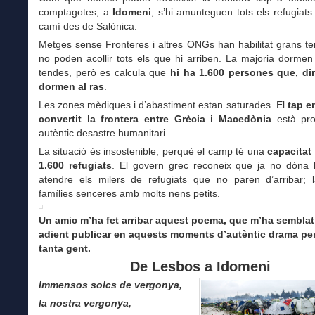
comptagotes, a
Idomeni
, s’hi amunteguen tots els refugiats
camí des de Salònica.
Metges sense Fronteres i altres ONGs han habilitat grans t
no poden acollir tots els que hi arriben. La majoria dormen
tendes, però es calcula que
hi ha 1.600 persones que, di
dormen al ras
.
Les zones mèdiques i d’abastiment estan saturades. El
tap e
convertit la frontera entre Grècia i Macedònia
està pro
autèntic desastre humanitari.
La situació és insostenible, perquè el camp té una
capacitat
1.600 refugiats
. El govern grec reconeix que ja no dóna l
atendre els milers de refugiats que no paren d’arribar; l
famílies senceres amb molts nens petits.
Un amic m’ha fet arribar aquest poema, que m’ha semblat
adient publicar en aquests moments d’autèntic drama per 
tanta gent.
De Lesbos a Idomeni
Immensos solcs de vergonya,
la nostra vergonya,