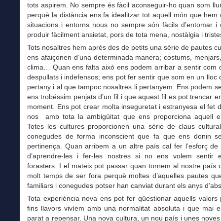
tots aspirem. No sempre és fàcil aconseguir-ho quan som ll
perquè la distància ens fa idealitzar tot aquell món que hem d
situacions i entorns nous no sempre són fàcils d’entomar i
produir fàcilment ansietat, pors de tota mena, nostàlgia i triste
Tots nosaltres hem après des de petits una sèrie de pautes cu
ens afaiçonen d’una determinada manera; costums, menjars, 
clima… Quan ens falta això ens podem arribar a sentir com 
despullats i indefensos; ens pot fer sentir que som en un lloc
pertany i al que tampoc nosaltres li pertanyem. Ens podem se
ens trobéssim penjats d’un fil i que aquest fil es pot trencar e
moment. Ens pot crear molta inseguretat i estranyesa el fet d
nos amb tota la ambigüitat que ens proporciona aquell e
Totes les cultures proporcionen una sèrie de claus cultura
conegudes de forma inconscient que fa que ens donin s
pertinença. Quan arribem a un altre país cal fer l’esforç de 
d’aprendre-les i fer-les nostres si no ens volem sentir 
forasters. I el mateix pot passar quan tornem al nostre país
molt temps de ser fora perquè moltes d’aquelles pautes qu
familiars i conegudes potser han canviat durant els anys d’ab
Tota experiència nova ens pot fer qüestionar aquells valors
fins llavors vivíem amb una normalitat absoluta i que mai 
parat a repensar. Una nova cultura, un nou país i unes nove