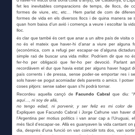
d’haver-hi viscut una bona colla d’anys), de Catalunya, d’Es
fet les inevitables comparacions de temps, de llocs, de c
formes de viure, etc, etc… Hem parlat de com de diferen
formes de vida en els diversos llocs i de quina manera se 
quan hom baixa d’un avió i comença a veure i escoltar la vida
lloc.
és clar que també és cert que anar a un altre país de visita o
no és el mateix que haver-hi d’anar a viure per alguna f
(econòmica, com a refugi per escapar-se d’alguna dictadura
simple raó de buscar una vida millor. Podríem dir que no é
fer-ho per obligació que fer-ho per devoció. Parlant a
recordàvem el dur que havia estat per alguns haver hagut de
país corrents i de pressa, sense poder-se emportar res i s
sols haver-se pogut acomiadar dels parents o amics. I potser
coses pitjors: sense saber quan s’hi podrà tornar.
Recordeu aquella cançó de
Facundo Cabral
que diu: “
aquí…, ni soy de allá,
no tengo edad, ni porvenir, y ser feliz es mi color de i
Expliquen que Facundo Cabral i Jorge Cafrune van haver de
l’Argentina per motius polítics i van anar cap a l’Uruguai, el
més fàcil d’escapar-se. Allà es guanyaven la vida cantant on
dia, després d’una funció on van coincidir tots dos, van sorti