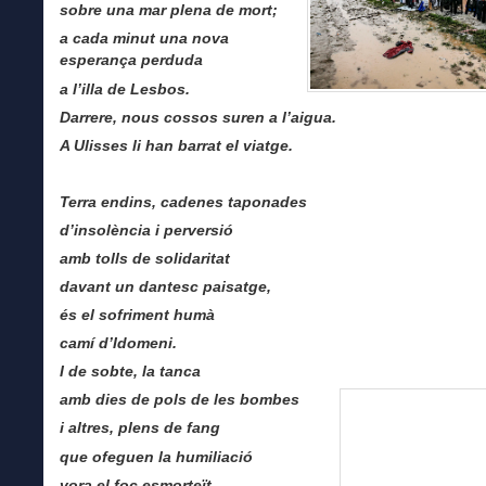
sobre una mar plena de mort;
a cada minut una nova
esperança perduda
a l’illa de Lesbos.
Darrere, nous cossos suren a l’aigua.
A Ulisses li han barrat el viatge.
Terra endins, cadenes taponades
d’insolència i perversió
amb tolls de solidaritat
davant un dantesc paisatge,
és el sofriment humà
camí d’Idomeni.
I de sobte, la tanca
amb dies de pols de les bombes
i altres, plens de fang
que ofeguen la humiliació
vora el foc esmorteït