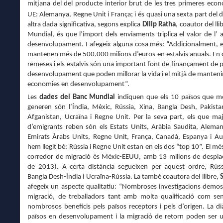
mitjana del
del product
e
interior brut de l
e
s tres primer
e
s eco
UE: Alema
nya
, Re
gne
Uni
t i França
;
i
és quasi
una sexta part del 
altra dada significativa
, seg
ons explica
Dilip Ratha
, coautor del
lli
Mundial,
és
que
l’import dels enviaments
triplica el valor de l’
a
desenvolupament
.
I afegeix alguna cosa més
: “
Addicionalment
,
mant
e
nen m
és
de 500.000 mil
ions d’euros
en
estalvis anuals
. En
remeses i els estalvis són
una important
font
de finan
çament de p
des
envolupament
que p
o
den
millorar
la vida
i el mitjà
de manteni
economies en desenvolupament
”.
Les
dades
del Banc Mundial
indiquen que els 10 països que m
generen són l’Índia, Mèxic, Rússia, Xina, Bangla Desh, Pakistan,
Afganistan, Ucraïna i Regne Unit. Per la seva part, els que m
d’emigrants reben són els Estats Units, Aràbia Saudita, Aleman
Emirats Àrabs Units, Regne Unit, França, Canadà, Espanya i Austr
hem llegit bé: Rússia i Regne Unit estan en els dos “top 10”. El m
corredor de migració és Mèxic-EEUU, amb 13 milions de despla
de 2013). A certa distància segueixen per aquest ordre, Rúss
Bangla Desh-Índia i Ucraïna-Rússia. La també coautora del llibre,
afegeix un aspecte qualitatiu: “Nombroses investigacions demos
migració, de treballadors tant amb molta qualificació com se
nombrosos beneficis pels països receptors i pels d’origen. La di
països en desenvolupament i la migració de retorn poden ser 