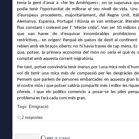
tenia la gent d’anar a «fer les Amèriques», on se suposava qu
podia tenir l’oportunitat de millorar el seu nivell de vida. Uns
d’europeus procedents, majoritàriament, del Regne Unit, Itàli
Alemanya, Espanya, Portugal i Rússia es van embarcar, literal
flux constant i creixent per l’ “efecte crida”. Van ser 50 milions
que van haver de d’esquivar innombrables prohibicion
restrictives… en origen! Perquè els països de destí al continent
rebien amb els braços oberts: no hi havia traves de cap mena. Es 
que, potser,
la primera economia del món no seria el què és 
comptat amb aquesta corrent migratòria.
Per tant, potser convindria tenir menys por i una mica més d’hum
vol dir tenir una mica més de compassió per les desgràcies d
Pensem que parlem de persones embarcades en aquesta gran b
el nostre món i que potser caldria compartir més i millor les riqu
ofereix. I que els polítics comencin a posar-se les piles perqu
problema es farà cada com més gran.
Tags:
Emigració
2 respostes
Com a casa