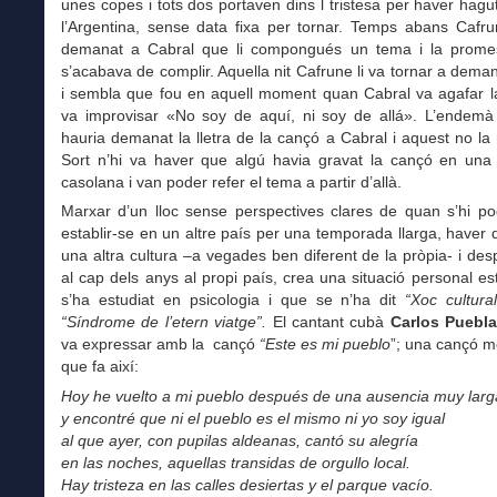
unes copes i tots dos portaven dins l tristesa per haver hagu
l’Argentina, sense data fixa per tornar. Temps abans Cafru
demanat a Cabral que li compongués un tema i la prom
s’acabava de complir. Aquella nit Cafrune li va tornar a dema
i sembla que fou en aquell moment quan Cabral va agafar la
va improvisar «No soy de aquí, ni soy de allá». L’endemà 
hauria demanat la lletra de la cançó a Cabral i aquest no la
Sort n’hi va haver que algú havia gravat la cançó en una
casolana i van poder refer el tema a partir d’allà.
Marxar d’un lloc sense perspectives clares de quan s’hi po
establir-se en un altre país per una temporada llarga, haver 
una altra cultura –a vegades ben diferent de la pròpia- i des
al cap dels anys al propi país, crea una situació personal e
s’ha estudiat en psicologia i que se n’ha dit
“Xoc cultura
“Síndrome de l’etern viatge”.
El cantant cubà
Carlos Puebl
va expressar amb la cançó
“Este es mi pueblo
”; una cançó mo
que fa així:
Hoy he vuelto a mi pueblo después de una ausencia muy larg
y encontré que ni el pueblo es el mismo ni yo soy igual
al que ayer, con pupilas aldeanas, cantó su alegría
en las noches, aquellas transidas de orgullo local.
Hay tristeza en las calles desiertas y el parque vacío.