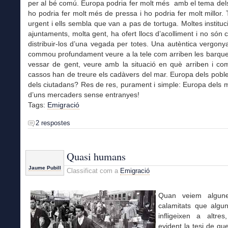
per al bé comú. Europa podria fer molt més amb el tema dels
ho podria fer molt més de pressa i ho podria fer molt millor. 
urgent i ells sembla que van a pas de tortuga. Moltes instituc
ajuntaments, molta gent, ha ofert llocs d’acolliment i no són
distribuir-los d’una vegada per totes. Una autèntica vergonya
commou profundament veure a la tele com arriben les barque
vessar de gent, veure amb la situació en què arriben i co
cassos han de treure els cadàvers del mar. Europa dels pob
dels ciutadans? Res de res, purament i simple: Europa dels 
d’uns mercaders sense entranyes!
Tags:
Emigració
2 respostes
Quasi humans
Jaume Pubill
Classificat com a
Emigració
Quan veiem algun
calamitats que alg
infligeixen a altres
evident la tesi de qu