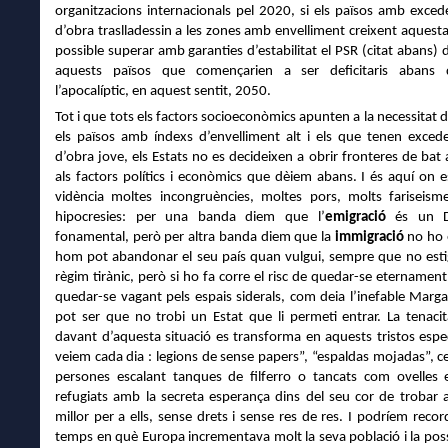
organitzacions internacionals pel 2020, si els països amb exce
d’obra traslladessin a les zones amb envelliment creixent aquesta
possible superar amb garanties d’estabilitat el PSR (citat abans) 
aquests països que començarien a ser deficitaris abans d
l’apocalíptic, en aquest sentit, 2050.
Tot i que tots els factors socioeconòmics apunten a la necessitat 
els països amb índexs d’envelliment alt i els que tenen exce
d’obra jove, els Estats no es decideixen a obrir fronteres de bat
als factors polítics i econòmics que dèiem abans. I és aquí on 
vidència moltes incongruències, moltes pors, molts fariseism
hipocresies: per una banda diem que l’
emigració
és un D
fonamental, però per altra banda diem que la
immigració
no ho é
hom pot abandonar el seu país quan vulgui, sempre que no esti
règim tirànic, però si ho fa corre el risc de quedar-se eternament 
quedar-se vagant pels espais siderals, com deia l’inefable Marga
pot ser que no trobi un Estat que li permeti entrar. La tenac
davant d’aquesta situació es transforma en aquests tristos espe
veiem cada dia : legions de sense papers”, “espaldas mojadas”, c
persones escalant tanques de filferro o tancats com ovelles
refugiats amb la secreta esperança dins del seu cor de trobar 
millor per a ells, sense drets i sense res de res. I podríem recor
temps en què Europa incrementava molt la seva població i la poss