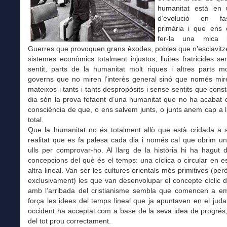
humanitat està en 
d’evolució en fa
primària i que ens 
fer-la una mica 
Guerres que provoquen grans èxodes, pobles que n’esclavitze
sistemes econòmics totalment injustos, lluites fratricides 
sentit, parts de la humanitat molt riques i altres parts m
governs que no miren l’interès general sinó que només mire
mateixos i tants i tants despropòsits i sense sentits que con
dia són la prova fefaent d’una humanitat que no ha acabat 
consciència de que, o ens salvem junts, o junts anem cap a 
total.
Que la humanitat no és totalment allò que està cridada a 
realitat que es fa palesa cada dia i només cal que obrim u
ulls per comprovar-ho. Al llarg de la història hi ha hagut
concepcions del què és el temps: una cíclica o circular en es
altra lineal. Van ser les cultures orientals més primitives (per
exclusivament) les que van desenvolupar el concepte cíclic d
amb l’arribada del cristianisme sembla que comencen a e
força les idees del temps lineal que ja apuntaven en el jud
occident ha acceptat com a base de la seva idea de progrés
del tot prou correctament.