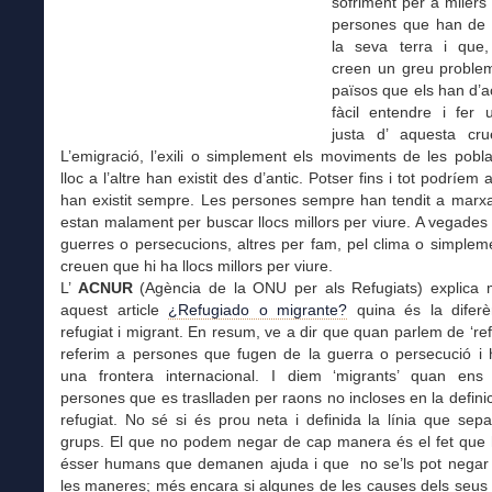
sofriment per a milers 
persones que han de
la seva terra i que,
creen un greu problem
països que els han d’ac
fàcil entendre i fer 
justa d’ aquesta crue
L’emigració, l’exili o simplement els moviments de les pobl
lloc a l’altre han existit des d’antic. Potser fins i tot podríem
han existit sempre. Les persones sempre han tendit a marxa
estan malament per buscar llocs millors per viure. A vegades
guerres o persecucions, altres per fam, pel clima o simple
creuen que hi ha llocs millors per viure.
L’
ACNUR
(Agència de la ONU per als Refugiats) explica 
aquest article
¿Refugiado o migrante?
quina és la diferè
refugiat i migrant. En resum, ve a dir que quan parlem de ‘ref
referim a persones que fugen de la guerra o persecució i 
una frontera internacional. I diem ‘migrants’ quan ens
persones que es traslladen per raons no incloses en la definic
refugiat. No sé si és prou neta i definida la línia que sep
grups. El que no podem negar de cap manera és el fet que 
ésser humans que demanen ajuda i que no se’ls pot negar
les maneres; més encara si algunes de les causes dels seus