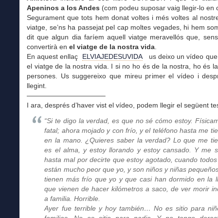
Apeninos a los Andes
(com podeu suposar vaig llegir-lo en c
Segurament que tots hem donat voltes i més voltes al nostre
viatge, se’ns ha passejat pel cap moltes vegades, hi hem so
dit que algun dia faríem aquell viatge meravellós que, sen
convertirà en
el viatge de la nostra vida
.
En aquest enllaç
ELVIAJEDESUVIDA
us deixo un vídeo que 
el viatge de la nostra vida. I si no ho és de la nostra, ho és l
persones. Us suggereixo que mireu primer el vídeo i desp
llegint.
———————————–
I ara, després d’haver vist el vídeo, podem llegir el següent te
“Si te digo la verdad, es que no sé cómo estoy. Física
fatal; ahora mojado y con frío, y el teléfono hasta me ti
en la mano. ¿Quieres saber la verdad? Lo que me ti
es el alma, y estoy llorando y estoy cansado. Y me s
hasta mal por decirte que estoy agotado, cuando todos
están mucho peor que yo, y son niños y niñas pequeño
tienen más frío que yo y que casi han dormido en la ll
que vienen de hacer kilómetros a saco, de ver morir in
a familia. Horrible.
Ayer fue terrible y hoy también… No es sitio para niñ
familias. No es sitio para nadie. Y no tengo dere