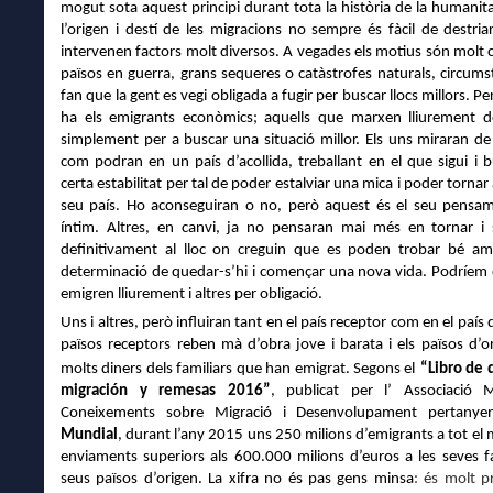
mogut sota aquest principi durant tota la història de la humanita
l’origen i destí de les migracions no sempre és fàcil de destri
intervenen factors molt diversos
. A vegades
els motius són molt c
països en guerra, grans sequeres o catàstrofes naturals, circums
fan que la gent es vegi obligada a fugir
per buscar llocs millors
. Pe
ha els
e
migrants econòmics;
aquells que marxen
lliurement
de
simplement
per a buscar un
a
situació millor. Els uns miraran d
com podran en un
país d’acollida, treballant en el que sigui i
certa estabilitat per tal de poder estalviar una mica i poder tornar 
seu país. Ho aconseguiran o no, però aquest és el s
e
u pensa
íntim
. Altres, en canvi, ja no pensaran mai més en tornar i s
definitivament
al lloc on creguin que es poden trobar bé
amb
determinació de quedar-s’hi i començar una nova vida.
Podríem 
emigren lliurement i altres per obligació.
Uns i altres, però influiran
tant
en el país receptor
com en
el país 
països
receptors reben mà d’obra jove i barata i els països d’o
molts diners dels familiars que han emigrat. Segons el
“Libro de 
migración y remesas 2016”
, publica
t
p
er l’
A
s
sociació 
Con
eixements
sobre Migració
i Desenvolupament
pert
any
Mundial
, durant
l’any
2015 uns 250 mil
ions
d’
e
migrant
s a tot el
enviaments superiors als
600.000 mi
lions d’euros
a
les seves f
seus països d’origen.
La
xifra no és pas gens
minsa
:
és molt p