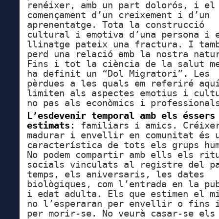
renéixer, amb un part
dolorós, i el
començament d’un creixement i d’un
aprenentatge. Tota la construcció
cultural i emotiva d’una persona i 
llinatge pateix una fractura. I tam
perd una relació amb la nostra natu
Fins i tot la ciència de la salut m
ha definit un “Dol Migratori”.
Les
pèrdues a les quals em referiré aqu
limiten als aspectes emotius i cult
no pas als econòmics i professional
L’esdevenir temporal amb els éssers
estimats
:
familiars i amics. Créixe
madurar i envellir en comunitat és 
característica de tots els grups hu
No podem compartir amb ells els rit
socials vinculats al registre del p
temps, els aniversaris, les dates
biològiques, com l’entrada en la pu
i edat adulta. Els que estimen el m
no l’esperaran per envellir o fins 
per morir-se. No veurà casar-se els