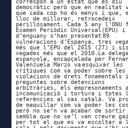
correspon a un estat que es diu
democràtic però que en realitat 
que cada cop ho és menys i que, 
lloc de millorar, retrocedeix
perillosament. Cada 5 any l’ONU 
Examen Periòdic Universal(EPU) i
d’enguany s’han
presentat
89
vulneracions d’Espanya
, tres veg
més que l’EPU del 2015 (27) i si
vegades més que el 2010.
La deleg
espanyola, encapçalada per Ferna
Valenzuela Marzo va
esquivar les
crítiques
com va poder
sobre les
violacions de drets fonamentals 
preguntes sobre detencions
arbitràries, els empresonaments 
incomunicació i tortura i totes 
referències al cas català.
Va pr
de maquillar com va poder les co
però no se’n va acabar de sortir
sembla que no se’l van creure ga
per tot el que es va escoltar a 
sala i pels documents que s’hi v