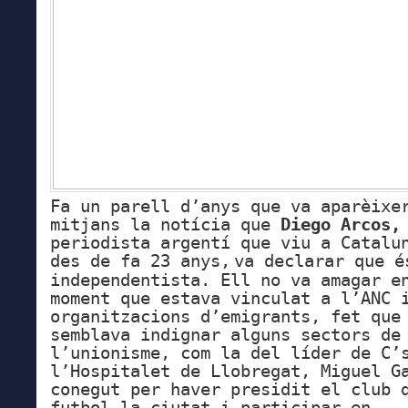
Fa un parell d’anys que va aparèixe
mitjans la notícia que
Diego Arcos
periodista argentí que viu a Catalu
des de fa 23 anys,
va
declara
r
que é
independentista.
Ell no va amagar e
moment que
est
ava
vi
nc
ulat a l’ANC 
organitzacions d’emigrants,
fet que
sembla
va
i
ndignar alguns sectors de
l’unionisme,
com la
del líder de C’
l’Hospitalet de Llobregat, Miguel G
conegut per haver presidit el club 
futbol la ciutat i participar en