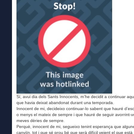
Sí, avui dia dels Sants Innocents, m’he decidit a continuar aq
que havia deixat abandonat durant una temporada.
Innocent de mi, decideixo continuar-lo sabent que hauré d’es
o menys el mateix de sempre i que hauré de seguir avorrint-
meves dèries de sempre.
Perquè, innocent de mi, segueixo tenint esperança que algun
canviïn, tot i que sé prou bé que serà difícil veient el que està