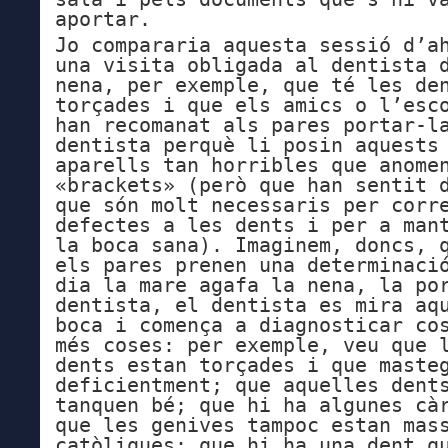
aportar.
Jo compararia aquesta sessió d’a
una visita obligada al dentista 
nena, per exemple, que té les de
torçades i que els amics o l’esc
han recomanat als pares portar-l
dentista perquè li posin aquests
aparells tan horribles que anome
«brackets» (però que han sentit 
que són molt necessaris per corr
defectes a les dents i per a man
la boca sana). Imaginem, doncs, 
els pares prenen una determinaci
dia la mare agafa la nena, la po
dentista, el dentista es mira aq
boca i comença a diagnosticar co
més coses: per exemple, veu que 
dents estan torçades i que maste
deficientment; que aquelles dent
tanquen bé; que hi ha algunes cà
que les genives tampoc estan mas
catòliques; que hi ha una dent q