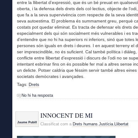
entre la llibertat d’expressió, que és un bé preuat en qualsevol
oberta, i la defensa dels drets dels col·lectius, objecte de l’odi,
que fa a la seva supervivència com respecte de la seva identita
seva autoestima. El problema és summament greu, perquè ca
costats pot quedar eliminat. Es tracta de defensar els drets de
especialment dels qui són socialment més vulnerables i es tra
d’entendre que no hi ha superiors ni inferiors, sinó que totes l
persones són iguals en drets i deures. I en aquest terreny el dre
ser imprescindible, no és suficient. Cal també política i diàleg,
conflicte entre llibertat d’expressió i discurs de l’odi no se s
intentant esbrinar fins on és possible fer mal a altres sense in
un delicte. Potser caldria que féssim servir també altres eines
societats demòcrates i avançades.
Tags:
Drets
No hi ha resposta
INNOCENT DE MI
Jaume Pubill
Classificat com a
Drets humans
,
Justícia
,
Llibertat