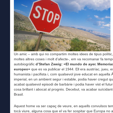
Un amic – amb qui no compartim moltes idees de tipus polític,
moltes altres coses i molt d’afecte-, em va recomanar fa temps 
autobiogràfic
d’Stefan Zweig: «El mundo de ayer. Memoria
europeo»
que es va publicar el 1944. Ell era austríac, jueu, es
humanista i pacifista i, com qualsevol jove educat en aquella À
imperial, en un ambient segur i estable, podia haver cregut qu
acabat qualsevol episodi de barbàrie i podia haver vist el fut
cosa brillant i abocat al progrés. Decebut, va acabar suïcidant
Brasil.
Aquest home va ser capaç de veure, en aquells convulsos tem
tocà viure, alguna cosa que el va fer sospitar que Europa no