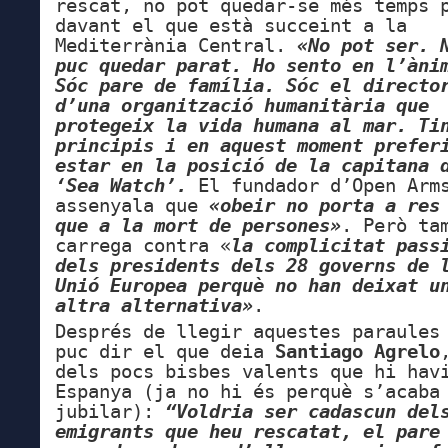
rescat, no pot quedar-se més temps 
davant el que està succeint a la
Mediterrània Central.
«No pot ser. 
puc quedar parat. Ho sento en l’àni
Sóc pare de família. Sóc el directo
d’una organització humanitària que
protegeix la vida humana al mar. Ti
principis i en aquest moment prefer
estar en la posició de la capitana 
‘Sea Watch’.
El fundador d’Open Arm
assenyala que
«obeir no porta a res
que a la mort de persones»
. Però ta
carrega contra «
la complicitat pass
dels presidents dels 28 governs de 
Unió Europea perquè no han deixat u
altra alternativa»
.
Després de llegir aquestes paraules
puc dir el que deia
Santiago Agrelo
dels pocs bisbes valents que hi hav
Espanya (ja no hi és perquè s’acaba
jubilar):
“Voldria ser cadascun del
emigrants que heu rescatat, el pare