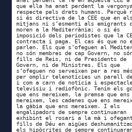
anat perdent la fe en aquesta CEE a
que ella ha anat perdent la vergony
respecte pels drets humans. Perquè 
si és directiva de la CEE que en el
mitjans ni s’esmenti als emigrants 
moren a la Mediterrània; o si és
imposició dels periodistes que la C
contracta i paga. El cas és que no 
parlen. Els que s’ofeguen al Medite
no són membres de cap Govern, no só
fills de Reis, ni de Presidents de
Govern, ni de Ministres. Els que
s’ofeguen no serveixen per a res mé
per omplir telenotícies un parell d
i com a carn de notícia i espectacl
televisiu i radiofònic. Tenim els g
que ens mereixem, la premsa que ens
mereixem, les cadenes que ens merei
la gàbia que ens mereixem. I els
engalipadors de sempre continuaran
exhibint el rosari a la mà i ofegan
fills de Déu en aigües deshumanitza
els hipòcrites de sempre continuara