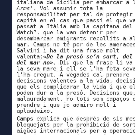
italiana de Sicília per embarcar a 
Arms
‘. Vol assumir tota la
responsabilitat per tal de protegir
capità en el cas que passi el que v
passat a Itàlia amb la capitana del
Watch”, que la van detenir per
desembarcar emigrants recollits a a
mar. Camps no té por de les amenace
Salvini i ha dit una frase molt
valenta:
«De la presó se’n surt, del
del mar no».
Diu que la frase li va
la seva mare i ell se l’ha feta sev
l’ha cregut. A vegades cal prendre
decisions valentes a la vida, decis
que els complicaran la vida i que e
poden dur a la presó. Decisions que
malauradament, no tots som capaços 
prendre i que jo admiro molt i
aplaudeixo.
Camps
explica que després de sis me
bloquejats per la prohibició de sor
aigües internacionals per a operaci