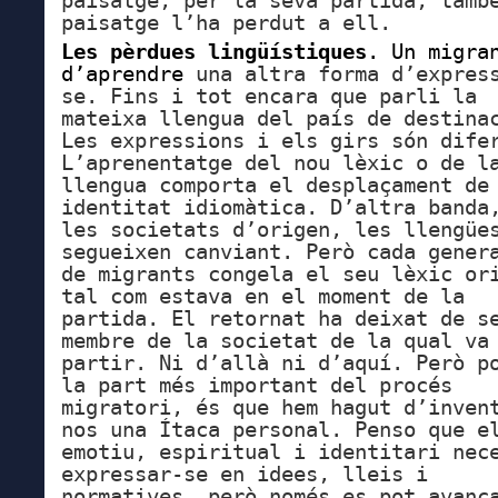
paisatge, per la seva partida, tamb
paisatge l’ha perdut a ell.
Les pèrdues lingüístiques
. Un migra
d’aprendre
una altra forma d’expres
se. Fins i tot encara que parli la
mateixa llengua del país de destina
Les expressions i els girs són dife
L’aprenentatge del nou lèxic o de l
llengua comporta el desplaçament de
identitat idiomàtica. D’altra banda
les societats d’origen, les llengüe
segueixen canviant. Però cada gener
de migrants congela el seu lèxic or
tal com estava en el moment de la
partida. El retornat ha deixat de s
membre de la societat de la qual va
partir. Ni d’allà ni d’aquí.
Però p
la part més important del procés
migratori, és que hem hagut d’inven
nos una Ítaca personal. Penso que e
emotiu, espiritual i identitari nec
expressar-se en idees, lleis i
normatives, però només es pot avanç