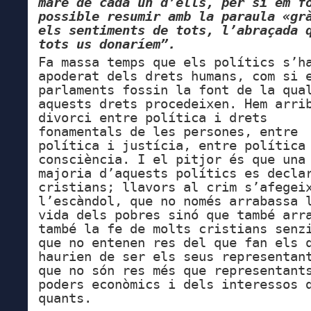
mare de cada un d’ells, per si em f
possible resumir amb la paraula «gr
els sentiments de tots, l’abraçada 
tots us donaríem”.
Fa massa temps que els polítics s’h
apoderat dels drets humans, com si 
parlaments fossin la font de la qua
aquests drets procedeixen. Hem arri
divorci entre política i drets
fonamentals de les persones, entre
política i justícia, entre política
consciència. I el pitjor és que una
majoria d’aquests polítics es decla
cristians; llavors al crim s’afegei
l’escàndol, que no només arrabassa 
vida dels pobres sinó que també arr
també la fe de molts cristians senz
que no entenen res del que fan els 
haurien de ser els seus representan
que no són res més que representant
poders econòmics i dels interessos 
quants.