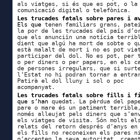
als viatges, si és que es pot, o la
comunicació digital o telefònica.
Les trucades fatals sobre pares i a
Els que
tenen familiars grans, pate
la por de les trucades del país d’o
que els anunciïn una notícia terrib
dient que algú ha mort de sobte o q
està malalt de mort i no es pot via
participar del dol. No es pot, per 
o per diners o per papers, en els c
de persones irregulars, que si surt
l’Estat no hi podran tornar a entra
Patirà el dol lluny i sol o poc
acompanyat.
Les trucades fatals sobre fills i f
que s’han
quedat. La pèrdua del pap
pare o mare és un patiment terrible
només alleujat pels diners que s’en
els viatges de visita. Són molts el
relats del retorn
després d’anys en
els fills no reconeixen els pares n
n’accepten la seva autoritat, crean