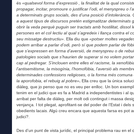
és
«qualsevol forma d’expressió , la finalitat de la qual consist
propagar, incitar, promoure o justificar l’odi, el menyspreu o l’
a determinats grups socials, des d’una posició d’intolerància. 
a aquest tipus de discursos pretén estigmatitzar determinats g
obrir la veda perquè puguin ser tractats amb hostilitat, dissol l
persones en el col·lectiu al qual s’agredeix i llança contra el c
seu missatge destructiu»
. Ella diu que
«potser moltes vegade
podem arribar a parlar d’odi, però sí que podem parlar de fòbi
que s’expressen en forma d’aversió, de menyspreu o de rebu
patologies socials que s’haurien de superar si no volem portar
cap al pedregar. S’inclouen entre elles el racisme, la xenofòbi
l’antisemitisme, la misogínia, l’homofòbia, l’aversió als membr
determinades confessions religioses, o la forma més comuna 
la aporofobia, el rebuig al pobre»
.
Ella creu que la única soluc
diàleg, que jo penso que no es veu per enlloc. Un bon exempl
tenim en el judici que es fa a Madrid a independentistes i al qu
arribat per falta de diàleg, per molt odi contingut i massa desi
venjança. I tot plegat, aprofitant-se del poder de l’Estat i dels
obedients lacais. Algú creu encara que aquesta farsa es pot
judici?.
Des d’un punt de vista jurídic, el principal problema rau en el c