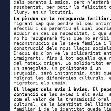
dels parents i amics, però n’estarà
assabentat, per patir la felicitat 
lluny, en un locutori.
La pèrdua de la rereguarda familia
migrant
sap que perdrà el seu entor
afectiu i de parentiu al qual podri
acudir en cas de necessitat, i que 
no ho recuperarà fins que no arribi
reconstrucció de la seva
família i 
construcció dels nous llaços social
D’aquí és d’on ve la solidaritat en
immigrants, fins i tot aquells que 
del mateix origen. La solidaritat e
un senegalès, un pakistanès i un
uruguaià, serà instantània, atès qu
malgrat les diferències culturals, 
migratori els uneix.
El llegat dels avis i àvies
. El pap
contenció de
les àvies i els avis, 
com el valor de la transmissió oral
cultural, de la identitat del llina
familiar i de la identitat queda li