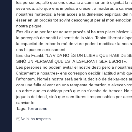
les persones, allò que ens desafia a caminar amb dignitat la r
seva vida; allò que ens impulsa a créixer, a madurar, a canvia
nosaltres mateixos; a tenir accés a la dimensió espiritual del 
ésser en un procés tot sovint desconegut per al món emociona
nostra psique.
Ens diu que per fer tot aquest procés hi ha tres pilars bàsics: la
la percepció de sentit i el sentit de la vida. Tenim llibertat d’op
la capacitat de trobar la raó de viure podent modificar la nostra
ens hi posem seriosament.
Ens diu Frankl: ”LA VIDA NO ÉS UN LLIBRE QUE HAGI DE S
SINÓ UN PERGAMÍ QUE ESTÀ ESPERANT SER ESCRIT».
Les persones no podem evitar el nostre destí però a nosaltres
únicament a nosaltres- ens correspon decidir l’actitud amb qu
l’afrontem. Només nostra serà serà la decisió de deixar-nos ar
com una fulla al vent en una tempesta de tardor, o aixecar-no
un arbre que es doblega però que no s’acaba de trencar. No
joguets del destí, sinó que som lliures i responsables per accep
canviar-lo.
Tags:
Terrorisme
No hi ha resposta