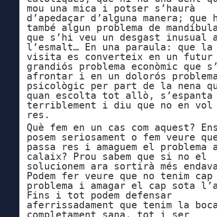
mou una mica i potser s’haurà
d’apedaçar d’alguna manera; que 
també algun problema de mandíbul
que s’hi veu un desgast inusual 
l’esmalt… En una paraula: que la
visita es converteix en un futur
grandiós problema econòmic que s
afrontar i en un dolorós problem
psicològic per part de la nena q
quan escolta tot allò, s’espanta
terriblement i diu que no en vol
res.
Què fem en un cas com aquest? En
posem seriosament o fem veure qu
passa res i amaguem el problema 
calaix? Prou sabem que si no el
solucionem ara sortirà més endav
Podem fer veure que no tenim cap
problema i amagar el cap sota l’
Fins i tot podem defensar
aferrissadament que tenim la boc
completament sana, tot i ser