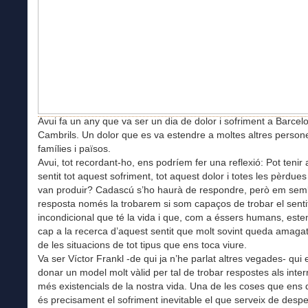
Avui fa un any que va ser un dia de dolor i sofriment a Barcelo
Cambrils. Un dolor que es va estendre a moltes altres person
famílies i països.
Avui, tot recordant-ho, ens podríem fer una reflexió: Pot tenir
sentit tot aquest sofriment, tot aquest dolor i totes les pèrdue
van produir? Cadascú s’ho haurà de respondre, però em sem
resposta només la trobarem si som capaços de trobar el senti
incondicional que té la vida i que, com a éssers humans, este
cap a la recerca d’aquest sentit que molt sovint queda amaga
de les situacions de tot tipus que ens toca viure.
Va ser Víctor Frankl -de qui ja n’he parlat altres vegades- qui
donar un model molt vàlid per tal de trobar respostes als inte
més existencials de la nostra vida. Una de les coses que ens 
és precisament el sofriment inevitable el que serveix de desp