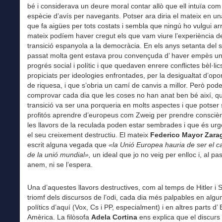
bé i considerava un deure moral contar allò que ell intuïa co
espècie d’avís per navegants. Potser ara diria el mateix en u
que fa aigües per tots costats i sembla que ningú ho vulgui arr
mateix podíem haver cregut els que vam viure l’experiència de
transició espanyola a la democràcia. En els anys setanta del 
passat molta gent estava prou convençuda d’ haver empès u
progrés social i polític i que quedaven enrere conflictes bèl·lic
propiciats per ideologies enfrontades, per la desigualtat d’opor
de riquesa, i que s’obria un camí de canvis a millor. Però po
comprovar cada dia que les coses no han anat ben bé així, qu
transició va ser una porqueria en molts aspectes i que potser 
profitós aprendre d’europeus com Zweig per prendre consciè
les llavors de la reculada poden estar sembrades i que és urg
el seu creixement destructiu. El mateix
Federico Mayor Zar
escrit alguna vegada que
«la Unió Europea hauria de ser el ca
de la unió mundial»,
un ideal que jo no veig per enlloc i, al pa
anem, ni se l’espera.
Una d’aquestes llavors destructives, com al temps de Hitler i St
triomf dels discursos de l’odi, cada dia més palpables en algun
polítics d’aquí (Vox, Cs i PP, especialment) i en altres parts d’ 
Amèrica. La filòsofa
Adela Cortina
ens explica que el discurs 