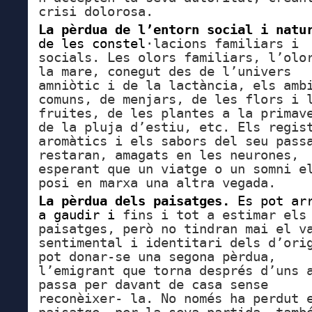
crisi dolorosa.
La pèrdua de l’entorn social i natu
de les constel
·lacions familiars i
socials. Les olors familiars, l’olo
la mare, conegut des de l’univers
amniòtic i de la lactància, els amb
comuns, de menjars, de les flors
i 
fruites, de les plantes a la primav
de la pluja d’estiu, etc. Els regis
aromàtics i els sabors del seu pass
restaran, amagats en les neurones,
esperant que un viatge o un somni e
posi en marxa una altra vegada.
La pèrdua dels paisatges.
Es pot ar
a gaudir i
fins i tot a estimar els
paisatges, però no tindran mai el v
sentimental i identitari dels d’ori
pot donar-se una segona pèrdua,
l’emigrant que torna després d’uns 
passa per davant de casa sense
reconèixer- la. No només ha perdut 