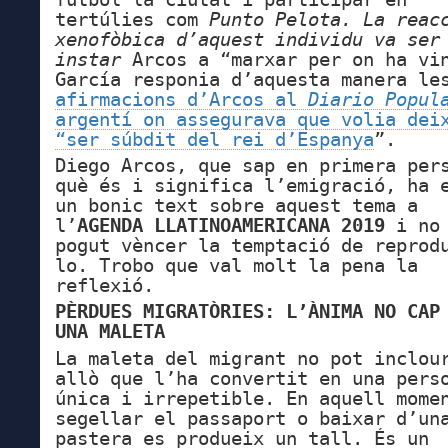
tertúlies com
Punto Pelota.
La reac
xenofòbica d’aquest individu va ser
instar
Arcos a “marxar per on ha vi
García responia d’aquesta manera le
afirmacions d’Arcos
al
Diario Popul
argentí on assegurava que volia dei
“ser súbdit del rei d’Espanya
”
.
Diego Arcos, que sap en primera per
què és i significa l’emigració, ha 
un bonic text sobre aquest tema a
l’
AGENDA LLATINOAMERICANA 2019
i no 
pogut vèncer la temptació de reprod
lo. Trobo que val molt la pena la
reflexió.
PÈRDUES MIGRATÒRIES: L’ÀNIMA NO CAP
UNA MALETA
La maleta del migrant no pot inclou
allò que l’ha convertit en una pers
única i irrepetible. En aquell mome
segellar el passaport o baixar d’un
pastera es produeix un tall. És un