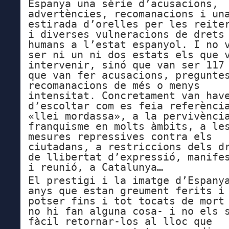
Espanya una sèrie d’acusacions,
advertències, recomanacions i un
estirada d’orelles per les reite
i diverses vulneracions de drets
humans a l’estat espanyol. I no 
ser ni un ni dos estats els que 
intervenir, sinó que van ser 117
que van fer acusacions, pregunte
recomanacions de més o menys
intensitat. Concretament van hav
d’escoltar com es feia referènci
«llei mordassa», a la pervivènci
franquisme en molts àmbits, a le
mesures repressives contra els
ciutadans, a restriccions dels d
de llibertat d’expressió, manife
i reunió, a Catalunya…
El prestigi i la imatge d’Espany
anys que estan greument ferits i
potser fins i tot tocats de mort
no hi fan alguna cosa- i no els 
fàcil retornar-los al lloc que