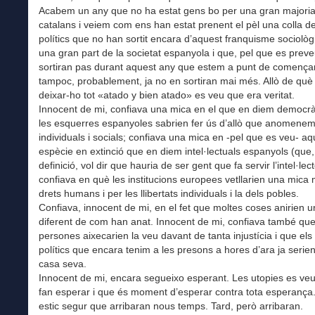
Acabem un any que no ha estat gens bo per una gran majori
catalans i veiem com ens han estat prenent el pèl una colla de
polítics que no han sortit encara d’aquest franquisme sociològ
una gran part de la societat espanyola i que, pel que es prev
sortiran pas durant aquest any que estem a punt de començar
tampoc, probablement, ja no en sortiran mai més. Allò de què
deixar-ho tot «atado y bien atado» es veu que era veritat.
Innocent de mi, confiava una mica en el que en diem democrà
les esquerres espanyoles sabrien fer ús d’allò que anomenem 
individuals i socials; confiava una mica en -pel que es veu- a
espècie en extinció que en diem intel·lectuals espanyols (que,
definició, vol dir que hauria de ser gent que fa servir l’intel·lect
confiava en què les institucions europees vetllarien una mica
drets humans i per les llibertats individuals i la dels pobles.
Confiava, innocent de mi, en el fet que moltes coses anirien 
diferent de com han anat. Innocent de mi, confiava també qu
persones aixecarien la veu davant de tanta injustícia i que els
polítics que encara tenim a les presons a hores d’ara ja serien
casa seva.
Innocent de mi, encara segueixo esperant. Les utopies es ve
fan esperar i que és moment d’esperar contra tota esperança
estic segur que arribaran nous temps. Tard, però arribaran.