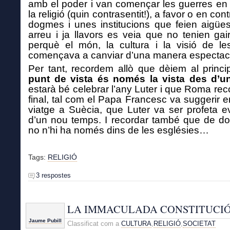
amb el poder i van començar les guerres e
la religió (quin contrasentit!), a favor o en con
dogmes i unes institucions que feien aigües
arreu i ja llavors es veia que no tenien gair
perquè el món, la cultura i la visió de l
començava a canviar d’una manera espectacu
P
er tant, recordem allò que dèiem al princi
punt de vista és només la vista des d’
estarà bé celebrar l’any Luter i que Roma reco
final, tal com el Papa Francesc va suggerir e
viatge a Suècia, que Luter va ser profeta e
d’un nou temps. I recordar també que de d
no n’hi ha només dins de les esglésies…
Tags:
RELIGIÓ
3 respostes
LA IMMACULADA CONSTITUCI
Jaume Pubill
Classificat com a
CULTURA
,
RELIGIÓ
,
SOCIETAT