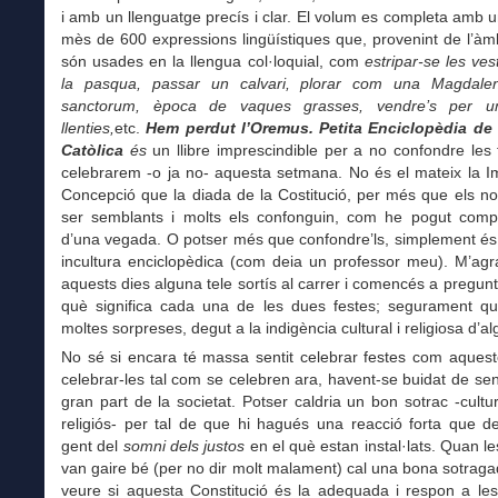
i amb un llenguatge precís i clar. El volum es completa amb 
mès de 600 expressions lingüístiques que, provenint de l’àmbi
són usades en la llengua col·loquial, com
estripar-se les ves
la pasqua, passar un calvari, plorar com una Magdale
sanctorum, època de vaques grasses, vendre’s per u
llenties,
etc.
Hem perdut l’Oremus. Petita Enciclopèdia de 
Catòlica
és
un llibre imprescindible per a no confondre les
celebrarem -o ja no- aquesta setmana. No és el mateix la 
Concepció que la diada de la Costitució, per més que els n
ser semblants i molts els confonguin, com he pogut com
d’una vegada. O potser més que confondre’ls, simplement és 
incultura enciclopèdica (com deia un professor meu). M’agr
aquests dies alguna tele sortís al carrer i comencés a pregunt
què significa cada una de les dues festes; segurament qu
moltes sorpreses, degut a la indigència cultural i religiosa d’a
No sé si encara té massa sentit celebrar festes com aqueste
celebrar-les tal com se celebren ara, havent-se buidat de sen
gran part de la societat. Potser caldria un bon sotrac -cultural
religiós- per tal de que hi hagués una reacció forta que d
gent del
somni dels justos
en el què estan instal·lats. Quan l
van gaire bé (per no dir molt malament) cal una bona sotraga
veure si aquesta Constitució és la adequada i respon a les