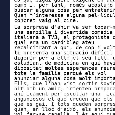
camp i, per tant, només acostumo
buscar alguna cosa per entreteni
Quan m’interessa alguna pel·lícu
concret vaig al cine.
La sorpresa d’ahir va ser topar-
una senzilla i divertida comèdia
italiana a TV3, el protagonista 
qual era un cardiòleg ateu
recalcitrant a qui, de cop i vol
li presenta una situació difícil
digerir per a ell: el seu fill, 
estudiant de medicina en qui hav
dipositat moltes esperances reun
tota la família perquè els vol
anunciar alguna cosa molt import
Ells, que l’han vist sortir sovi
nit amb un amic, intenten prepar
anímicament per escoltar una mic
anguniosos el que creuen que els
que és gai. I
tots queden sorpre
quan, en lloc d’això, els anunci
vol fer-se
capellà. I és aquí qu