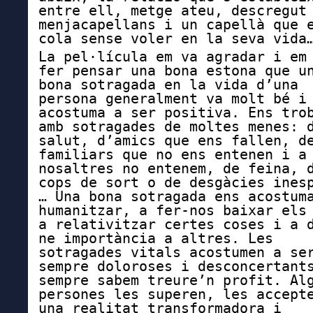
entre ell, metge ateu, descregut
menjacapellans i un capellà que 
cola sense voler en la seva vida
La pel·lícula em va agradar i em
fer pensar una bona estona que u
bona sotragada en la vida d’una
persona generalment va molt bé i
acostuma a ser positiva. Ens tro
amb sotragades de moltes menes: 
salut, d’amics que ens fallen, d
familiars que no ens entenen i a
nosaltres no entenem, de feina, 
cops de sort o de desgàcies ines
… Una bona sotragada ens acostum
humanitzar, a fer-nos baixar els
a relativitzar certes coses i a 
ne importància a altres. Les
sotragades vitals acostumen a se
sempre doloroses i desconcertant
sempre sabem treure’n profit. Al
persones les superen, les accept
una realitat transformadora i