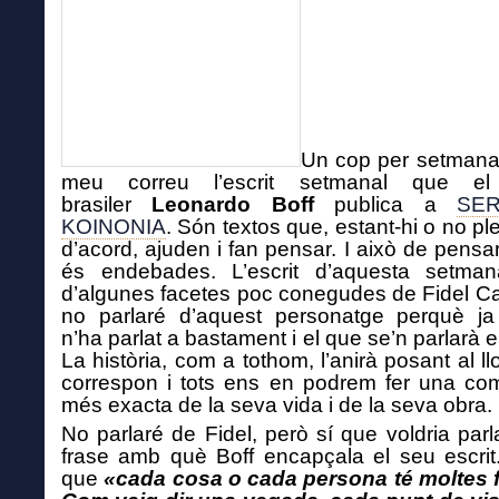
Un cop per setmana
meu correu l’escrit setmanal que el
brasiler
Leonardo Boff
publica a
SER
KOINONIA
. Són textos que, estant-hi o no p
d’acord, ajuden i fan pensar. I això de pensa
és endebades. L’escrit d’aquesta setman
d’algunes facetes poc conegudes de Fidel Ca
no parlaré d’aquest personatge perquè ja
n’ha parlat a bastament i el que se’n parlarà
La història, com a tothom, l’anirà posant al ll
correspon i tots ens en podrem fer una co
més exacta de la seva vida i de la seva obra.
No parlaré de Fidel, però sí que voldria parl
frase amb què Boff encapçala el seu escrit.
que
«cada cosa o cada persona té moltes f