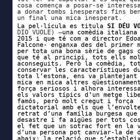
cosa comença a posar-se interess
a donar tombs inesperats fins be
un final una mica inesperat.
La
pel·lícula es titula
SI DÉU 
DIO VUOLE) –
una comèdia italiana
2015 i que té com a director Edo
Falcone- enganxa des del primer 
per tota una bona sèrie de gags 
que té al principi, tots ells mo
aconseguits. Però la comèdia, to
conservar les característiques d
tota l’estona, ens va plantejant
mica en mica altres qüestionamen
força seriosos i alhora interess
els valors típics d’un metge lib
famós, però molt cregut i força
dictatorial amb els que l’envolt
retrat d’una família burgesa que
desastre i fa aigües per tots co
el fet que un sotrac fort en la 
d’una persona pot canviar-la de 
abaix; la relació que s’establei