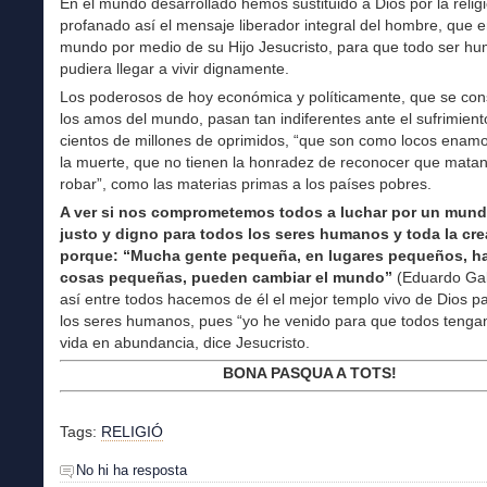
En el mundo desarrollado hemos sustituido a Dios por la relig
profanado así el mensaje liberador integral del hombre, que e
mundo por medio de su Hijo Jesucristo, para que todo ser h
pudiera llegar a vivir dignamente.
Los poderosos de hoy económica y políticamente, que se con
los amos del mundo, pasan tan indiferentes ante el sufrimient
cientos de millones de oprimidos, “que son como locos enam
la muerte, que no tienen la honradez de reconocer que mata
robar”, como las materias primas a los países pobres.
A ver si nos comprometemos todos a luchar por un mun
justo y digno para todos los seres humanos y toda la cre
porque: “Mucha gente pequeña, en lugares pequeños, h
cosas pequeñas, pueden cambiar el mundo”
(Eduardo Gal
así entre todos hacemos de él el mejor templo vivo de Dios p
los seres humanos, pues “yo he venido para que todos tengan
vida en abundancia, dice Jesucristo.
BONA PASQUA A TOTS!
Tags:
RELIGIÓ
No hi ha resposta