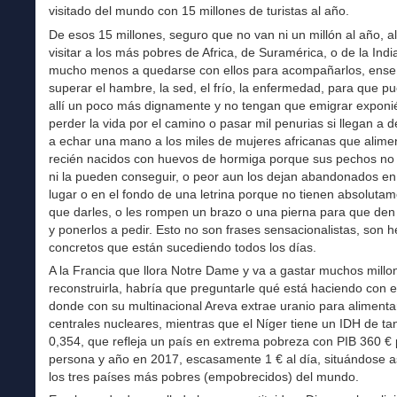
visitado del mundo con 15 millones de turistas al año.
De esos 15 millones, seguro que no van ni un millón al año, 
visitar a los más pobres de Africa, de Suramérica, o de la India
mucho menos a quedarse con ellos para acompañarlos, ense
superar el hambre, la sed, el frío, la enfermedad, para que pu
allí un poco más dignamente y no tengan que emigrar expon
perder la vida por el camino o pasar mil penurias si llegan a d
a echar una mano a los miles de mujeres africanas que alime
recién nacidos con huevos de hormiga porque sus pechos no
ni la pueden conseguir, o peor aun los dejan abandonados en
lugar o en el fondo de una letrina porque no tienen absoluta
que darles, o les rompen un brazo o una pierna para que de
y ponerlos a pedir. Esto no son frases sensacionalistas, son 
concretos que están sucediendo todos los días.
A la Francia que llora Notre Dame y va a gastar muchos millo
reconstruirla, habría que preguntarle qué está haciendo con e
donde con su multinacional Areva extrae uranio para alimenta
centrales nucleares, mientras que el Níger tiene un IDH de ta
0,354, que refleja un país en extrema pobreza con PIB 360 € 
persona y año en 2017, escasamente 1 € al día, situándose a
los tres países más pobres (empobrecidos) del mundo.