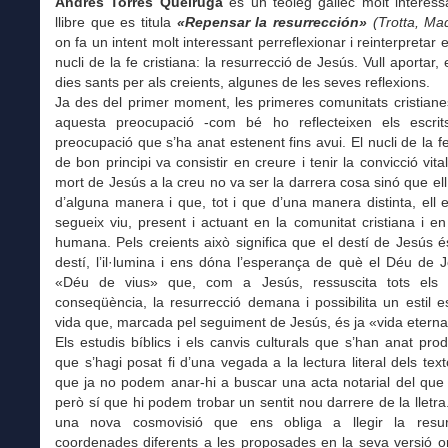
Andrés Torres Queiruga
és un teòleg gallec molt interess
llibre que es titula
«
Repensar la resurrección»
(Trotta, Mad
on fa un intent molt interessant perreflexionar i reinterpretar 
nucli de la fe cristiana: la resurrecció de Jesús. Vull aportar,
dies sants per als creients, algunes de les seves reflexions.
Ja des del primer moment, les primeres comunitats cristiane
aquesta preocupació -com bé ho reflecteixen els escrits
preocupació que s’ha anat estenent fins avui. El nucli de la fe 
de bon principi va consistir en creure i tenir la convicció vita
mort de Jesús a la creu no va ser la darrera cosa sinó que ell
d’alguna manera i que, tot i que d’una manera distinta, ell
segueix viu, present i actuant en la comunitat cristiana i en 
humana. Pels creients això significa que el destí de Jesús é
destí, l’il·lumina i ens dóna l’esperança de què el Déu de 
«Déu de vius» que, com a Jesús, ressuscita tots els 
conseqüència, la resurrecció demana i possibilita un estil e
vida que, marcada pel seguiment de Jesús, és ja «vida eterna
Els estudis bíblics i els canvis culturals que s’han anat prod
que s’hagi posat fi d’una vegada a la lectura literal dels texto
que ja no podem anar-hi a buscar una acta notarial del que
però sí que hi podem trobar un sentit nou darrere de la lletra
una nova cosmovisió que ens obliga a llegir la resur
coordenades diferents a les proposades en la seva versió or