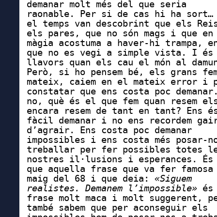
demanar molt més del que seria
raonable. Per si de cas hi ha sort…
el temps van descobrint que els Rei
els pares, que no són mags i que en
màgia acostuma a haver-hi trampa, e
que no es vegi a simple vista. I és
llavors quan els cau el món al damu
Però, si ho pensem bé, els grans fe
mateix, caiem en el mateix error i 
constatar que ens costa poc demanar
no, què és el que fem quan resem el
encara resem de tant en tant? Ens é
fàcil demanar i no ens recordem gai
d’agrair. Ens costa poc demanar
impossibles i ens costa més posar-n
treballar per fer possibles totes l
nostres il·lusions i esperances. És
que aquella frase que va fer famosa
maig del 68 i que deia:
«Siguem
realistes. Demanem l’impossible»
és 
frase molt maca i molt suggerent, p
també sabem que per aconseguir els