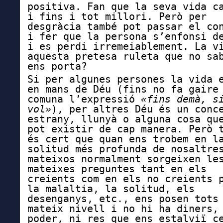
positiva. Fan que la seva vida c
i fins i tot millori. Però per
desgràcia també pot passar el co
i fer que la persona s’enfonsi d
i es perdi irremeiablement. La v
aquesta pretesa ruleta que no sa
ens porta?
Si p
er algunes persones la vida 
en mans de Déu (fins no fa gaire
comuna l’expressió
«fins demà, s
vol»
),
p
er altres Déu és un conc
estrany, llunyà o alguna cosa qu
pot existir de cap manera. Però 
és cert que quan ens trobem en l
solitud més profunda de nosaltre
mateixos n
ormalment sorgeixen le
mateixes preguntes tant
en els
creients com
en els
no creients p
la malaltia, la solitud, els
desenganys, etc., ens posen tots
mateix nivell i no hi ha diners,
poder, ni res que ens estalviï c