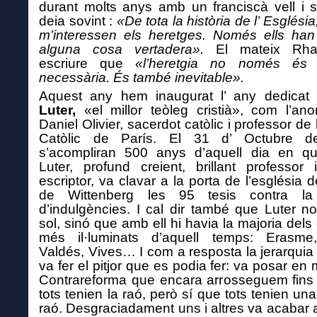
durant molts anys amb un franciscà vell i 
deia sovint :
«De tota la història de l’ Esglés
m’interessen els heretges. Només ells han
alguna cosa vertadera».
El mateix Rh
escriure que
«l’heretgia no només és
necessària. És també inevitable».
A
quest any hem inaugurat l’ any dedica
Luter,
«el millor teòleg cristià», com l’a
Daniel Olivier, sacerdot catòlic i professor de l’
Catòlic de París. El 31 d’ Octubre 
s’acompliran 500 anys d’aquell dia en qu
Luter, profund creient, brillant professor 
escriptor, va clavar a la porta de l’església 
de Wittenberg les 95 tesis contra l
d’indulgències. I cal dir també que Luter n
sol, sinó que amb ell hi havia la majoria dels
més il·luminats d’aquell temps: Erasme
Valdés, Vives… I com a resposta la jerarqui
va fer el pitjor que es podia fer: va posar en
Contrareforma que encara arrosseguem fins
tots tenien la raó, però sí que tots tenien un
raó. Desgraciadament uns i altres va acabar a