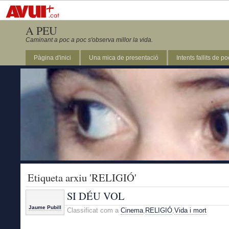
A PEU
Caminant a poc a poc s'observa millor la vida.
Pàgina d'inici
Una mica de presentació
Intents fallits de p
Etiqueta arxiu 'RELIGIÓ'
SI DÉU VOL
Jaume Pubill
Classificat com a
Cinema
,
RELIGIÓ
,
Vida i mort