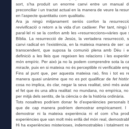
sort, s’ha produït un enorme canvi entre un manual d
preconciliar i un tractat actual en la manera de veure la resur
en l’aspecte quantitatiu com qualitatiu.
Ara ja ningú mitjanament seriós confon la
resurrecci
revivificació
o retorn a la vida d’un cadàver. Per tant, ningú
paral·lel ni se la confon amb les «resurreccions»vàries que 
Bíblia. La resurrecció de Jesús, la vertadera resurrecció, s
canvi radical en l’existència, en la mateixa manera de ser:
transcendent, que suposa la comunió plena amb Déu i 
definició a les lleis que regeixen les relacions i les experiè
món empíric. Per això ja no la podem comprendre sota la ca
miracle,
puix en si mateixa no és perceptible ni verificable em
Fins al punt que, per aquesta mateixa raó, fins i tot es r
manera quasi unànime que no es pot qualificar de
fet històr
cosa no implica, és clar, negar la seva realitat, sinó més aviat
el fet que és una altra realitat: no mundana, no empírica, no 
per mitjà dels sentits, de la ciència o de la història ordinària.
Tots nosaltres podríem donar fe d’experiències personals b
que de cap manera podríem demostrar empíricament. I
demostrar ni la mateixa experiència ni el com s’ha prod
experiències que van molt més enllà del món real, demostrabl
Hi ha experiències misterioses, indemostrables i totalment r