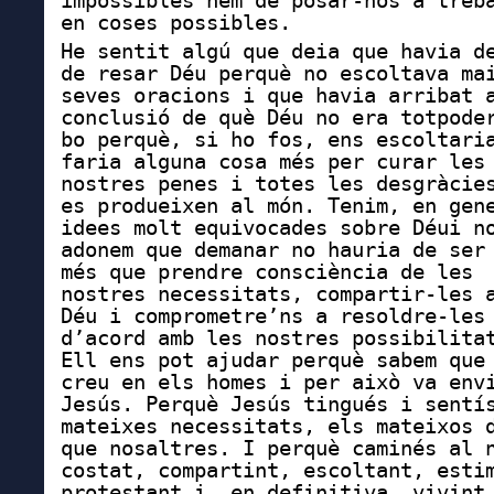
impossibles hem de posar-nos a treb
en coses possibles.
He sentit algú que deia que havia d
de resar Déu perquè no escoltava ma
seves oracions i que havia arribat 
conclusió de què Déu no era totpode
bo perquè, si ho fos, ens escoltari
faria alguna cosa més per curar les
nostres penes i totes les desgràcie
es produeixen al món. Tenim, en gen
idees molt equivocades sobre Déu
i n
adonem que demanar no hauria de ser
més que prendre consciència de les
nostres necessitats, compartir-les 
Déu i comprometre’ns a resoldre-les
d’acord amb les nostres possibilita
Ell ens pot ajudar perquè sabem que
creu en els homes i per això va env
Jesús. Perquè Jesús tingués i sentí
mateixes necessitats, els mateixos 
que nosaltres. I perquè caminés al 
costat, compartint, escoltant, esti
protestant i, en definitiva, vivint