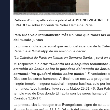
Reflexió d’un capellà asturià jubilat –
FAUSTINO VILABRILLE
LINARES
– sobre l’incendi de Notre Dame de París.
——————————————————-
Para Dios vale infinitamente más un niño que todas las c
del mundo juntas
La primera noticia personal que recibí del incendio de la Cate
París fue el WhatsApp de un amigo que decía:
“La Catedral de París en llamas en Semana Santa, ¿será un 
Mi respuesta fue esta:
“Cuando los discípulos reclamaron 
atención de Jesús sobre la grandeza del templo de Jerus
contestó: ‘no quedará piedra sobre piedra’
. El verdadero 
Dios son los seres humanos. Al final no se nos va a preguntar
ningún templo, ninguna catedral, ninguna basílica, solo por lo
humanos: ‘tuve hambre, tuve sed… Mateo 25,31-46. San Pablo
templo vivo de Dios donde El habita son los seres humanos” . 
Corintios 3,16-17).
La primera cita la recogen tres Evangelistas, signo de su aute
Marcos la narra así en 13,1-2: “Al salir del templo, uno de sus