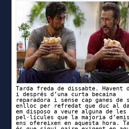
Tarda freda de dissabte. Havent 
i després d’una curta becaina
reparadora i sense cap ganes de 
enlloc per refredat que duc al d
em disposo a veure alguna de les
pel·lícules que la majoria d’emi
ens ofereixen en aquesta hora. T
és que sigui gaire exigent en aq