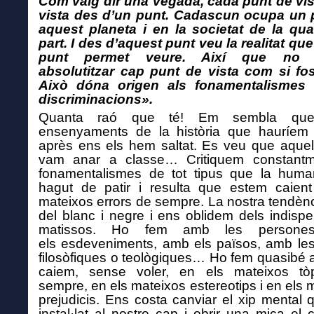
Com vaig dir una vegada, cada punt de vis
vista des d’un punt. Cadascun ocupa un 
aquest planeta i en la societat de la qua
part. I des d’aquest punt veu la realitat qu
punt permet veure. Així que no
absolutitzar cap punt de vista com si fos
Això dóna origen als fonamentalismes 
discriminacions».
Quanta raó que té! Em sembla que
ensenyaments de la història que hauríem 
après ens els hem saltat. Es veu que aquel
vam anar a classe… Critiquem constantm
fonamentalismes de tot tipus que la human
hagut de patir i resulta que estem caient
mateixos errors de sempre. La nostra tendènc
del blanc i negre i ens oblidem dels indisp
matissos. Ho fem amb les persone
els esdeveniments, amb els països, amb les
filosòfiques o teològiques… Ho fem quasibé a
caiem, sense voler, en els mateixos tò
sempre, en els mateixos estereotips i en els 
prejudicis. Ens costa canviar el xip mental 
instal·lat al nostre cap i obrir una mica el c