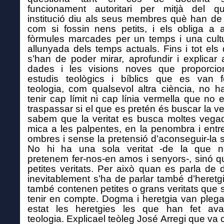
funcionament autoritari per mitjà del q
institució diu als seus membres què han de
com si fossin nens petits, i els obliga a 
fòrmules marcades per un temps i una cult
allunyada dels temps actuals. Fins i tot el
s’han de poder mirar, aprofundir i explicar
dades i les visions noves que proporcio
estudis teològics i bíblics que es van f
teologia, com qualsevol altra ciència, no h
tenir cap límit ni cap línia vermella que no 
traspassar si el que es pretén és buscar la veri
sabem que la veritat es busca moltes vega
mica a les palpentes, en la penombra i entre
ombres i sense la pretensió d’aconseguir-la 
No hi ha una sola veritat -de la que no
pretenem fer-nos-en amos i senyors-, sinó q
petites veritats. Per això quan es parla de
inevitablement s’ha de parlar també d’heretg
també contenen petites o grans veritats que 
tenir en compte. Dogma i heretgia van plega
estat les heretgies les que han fet ava
teologia. Explicael teòleg José Arregi que va 