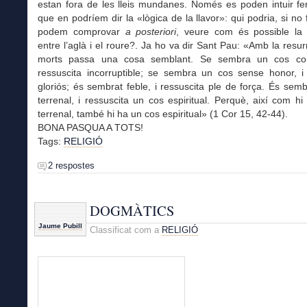
estan fora de les lleis mundanes. Només es poden intuir fen
que en podríem dir la «lògica de la llavor»: qui podria, si no
podem comprovar
a posteriori
, veure com és possible la c
entre l’aglà i el roure?. Ja ho va dir Sant Pau: «Amb la resur
morts passa una cosa semblant. Se sembra un cos corr
ressuscita incorruptible; se sembra un cos sense honor, i 
gloriós; és sembrat feble, i ressuscita ple de força. És sem
terrenal, i ressuscita un cos espiritual. Perquè, així com h
terrenal, també hi ha un cos espiritual» (1 Cor 15, 42-44).
BONA PASQUA A TOTS!
Tags:
RELIGIÓ
2 respostes
DOGMÀTICS
Jaume Pubill
Classificat com a
RELIGIÓ