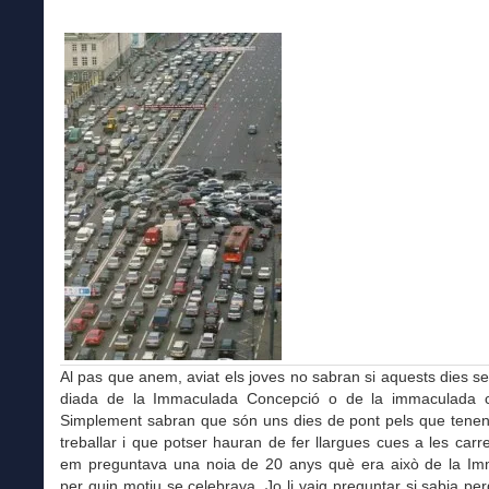
Al pas que anem, aviat els joves no sabran si aquests dies se
diada de la Immaculada Concepció o de la immaculada co
Simplement sabran que són uns dies de pont pels que tenen 
treballar i que potser hauran de fer llargues cues a les carre
em preguntava una noia de 20 anys què era això de la Im
per quin motiu se celebrava. Jo li vaig preguntar si sabia p