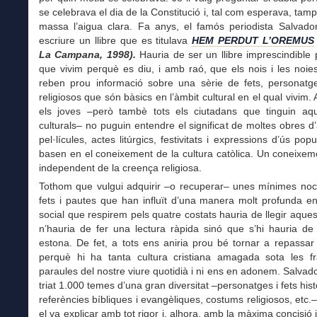
se celebrava el dia de la Constitució i, tal com esperava, tamp
massa l’aigua clara. Fa anys, el famós periodista Salvador
escriure un llibre que es titulava
HEM PERDUT L’OREMUS
La Campana, 1998)
.
Hauria de ser un llibre imprescindible
que vivim perquè es diu, i amb raó, que els nois i les noie
reben prou informació sobre una sèrie de fets, personatg
religiosos que són bàsics en l’àmbit cultural en el qual vivim. 
els joves –però tambè tots els ciutadans que tinguin aqu
culturals– no puguin entendre el significat de moltes obres d’a
pel·lícules, actes litúrgics, festivitats i expressions d’ús pop
basen en el coneixement de la cultura catòlica. Un coneixe
independent de la creença religiosa.
Tothom que vulgui adquirir –o recuperar– unes mínimes noc
fets i pautes que han influït d’una manera molt profunda en
social que respirem pels quatre costats hauria de llegir aquest 
n’hauria de fer una lectura ràpida sinó que s’hi hauria de
estona. De fet, a tots ens aniria prou bé tornar a repassar
perquè hi ha tanta cultura cristiana amagada sota les fr
paraules del nostre viure quotidià i ni ens en adonem. Salvado
triat 1.000 temes d’una gran diversitat –personatges i fets histò
referències bíbliques i evangèliques, costums religiosos, etc.–
el va explicar amb tot rigor i, alhora, amb la màxima concisió 