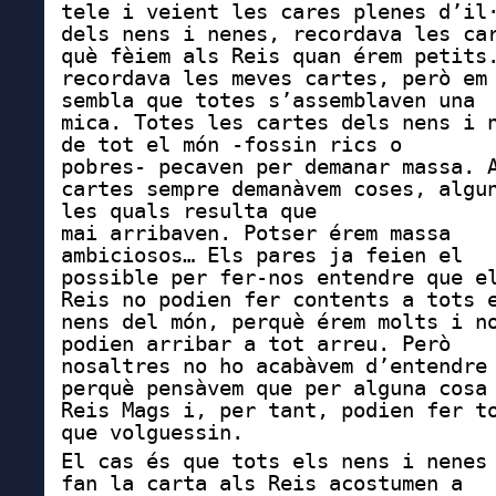
tele i veient les cares plenes d’il
dels nens i nenes, recordava les ca
què fèiem als Reis quan érem petits
recordava les meves cartes, però em
sembla que totes s’assemblaven una
mica. Totes les cartes dels nens i 
de tot el món -fossin rics o
pobres- pecaven per demanar massa. 
cartes sempre demanàvem coses, algu
les quals resulta que
mai arribaven. Potser érem massa
ambiciosos… Els pares ja feien el
possible per fer-nos entendre que e
Reis no podien fer contents a tots 
nens del món, perquè érem molts i n
podien arribar a tot arreu. Però
nosaltres no ho acabàvem d’entendre
perquè pensàvem que per alguna cosa
Reis Mags i, per tant, podien fer t
que volguessin.
El cas és que tots els nens i nenes
fan la carta als Reis acostumen a