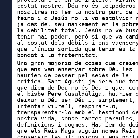
costat nostre. Déu no és totpoderós
nosaltres no fem la nostra part de 
feina i a Jesús no li va estalviar 
ja des del seu naixement en la pobr
la debilitat total. Jesús no va bus
tenir mai poder, però sí que va cam
al costat dels dèbils i ens va
ensen
que l’única sortida que tenim és la
bondat i la fraternitat.
Una gran majoria de coses que creie
que ens van ensenyar sobre Déu les
hauríem de passar pel sedàs de la
crítica. Sant Agustí ja deia que to
que diem de Déu no és Déu i que, co
el bisbe Pere Casaldàliga, hauríem 
deixar a Déu ser Déu i, simplement,
intentar viure’l, respirar-lo,
transparentar-lo amb el testimoni d
nostra vida, sense tantes paraules,
definicions i dogmes. Hauríem de de
que els Reis Mags siguin només Reis
conservin les il·lusions i ens port