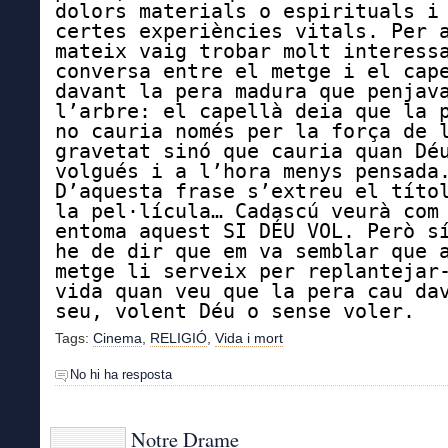
dolors materials o espirituals i
certes experiències vitals. Per 
mateix vaig trobar molt interess
conversa entre el metge i el cap
davant la pera madura que penjav
l’arbre: el capellà deia que la 
no cauria només per la força de 
gravetat sinó que cauria quan Dé
volgués i a l’hora menys pensada
D’aquesta frase s’extreu el títo
la pel·lícula… Cadascú veurà com
entoma aquest SI DÉU VOL. Però s
he de dir que em va semblar que 
metge li serveix per replantejar
vida quan veu que la pera cau da
seu, volent Déu o sense voler.
Tags:
Cinema
,
RELIGIÓ
,
Vida i mort
No hi ha resposta
Notre Drame