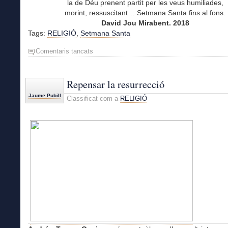
la de Déu prenent partit per les veus humiliades,
morint, ressuscitant… Setmana Santa fins al fons.
David Jou Mirabent. 2018
Tags:
RELIGIÓ
,
Setmana Santa
Comentaris tancats
a
SETMANA
SANTA
Repensar la resurrecció
Jaume Pubill
Classificat com a
RELIGIÓ