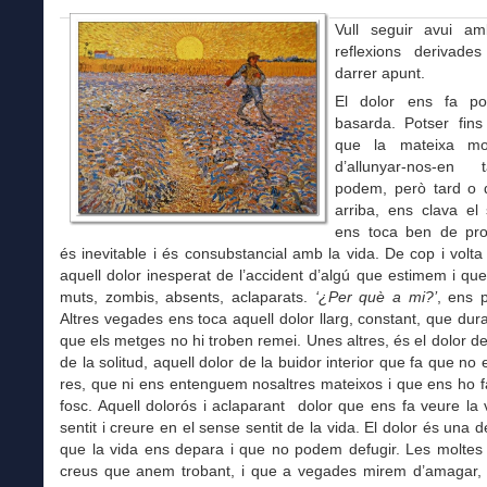
Vull seguir avui a
reflexions derivad
darrer apunt.
El dolor ens fa po
basarda. Potser fins
que la mateixa mo
d’allunyar-nos-e
podem, però tard o 
arriba, ens clava el 
ens toca ben de pr
és inevitable i és consubstancial amb la vida. De cop i volta
aquell dolor inesperat de l’accident d’algú que estimem i qu
muts, zombis, absents, aclaparats.
‘¿Per què a mi?’
, ens 
Altres vegades ens toca aquell dolor llarg, constant, que dura 
que els metges no hi troben remei. Unes altres, és el dolor d
de la solitud, aquell dolor de la buidor interior que fa que n
res, que ni ens entenguem nosaltres mateixos i que ens ho f
fosc. Aquell dolorós i aclaparant dolor que ens fa veure la
sentit i creure en el sense sentit de la vida. El dolor és una d
que la vida ens depara i que no podem defugir. Les moltes
creus que anem trobant, i que a vegades mirem d’amagar, 