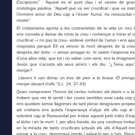
Escriptures”
. Aquest és el punt clau i el centre de grav
cristologia paulina.
“Aquell que va ser crucificat i que va mani
l’immens amor de Déu cap a l’ésser humà, ha ressuscitat i
nostre”.
El cristianisme aporta a les contrarietats de la vida un nou 
ens convida a deixar de mirar la creu i començar a mirar el cru
crucificat –i no pas la creu- esdevé símbol de l’amor i ens aju
respostes perquè Ell va vèncer la mort després de la creu
després del dolor –i sense amagar-lo- hi veiem l’espurna e
d’una altra vida, que tot i no saber com serà, ens la imagine
Jesús que s’acosta als seus amics i els diu:
“¿Teniu aquí
menjar? .
Llavors li van donar un tros de peix a la brasa. El prengu
menjar davant d’ells
.”(Lc 24, 37-43)
Quan comprovem l’horror de certes notícies als diaris o a la
trobem que res té sentit i les coses semblen anar cada cop p
ens quedem sense llàgrimes de tant plorar desgràcies pròpies
als cristians ens queda l’esperança d’alçar els ulls cap al C
sobretot cap al Ressuscitat per trobar aquest petit indici d’e
el dolor i en la mort. I, per altra banda, és una contínua invita
en la mirada de tants crucificats actuals els ulls d’Aquell in
penjat a la creu, demanava perdó i salvació per a tots. Perq