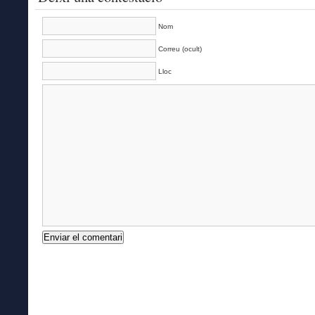
Nom
Correu (ocult)
Lloc