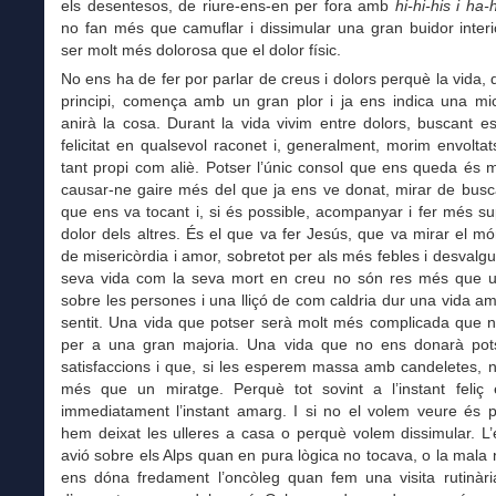
els desentesos, de riure-ens-en per fora amb
hi-hi-his i
ha-
no fan més que camuflar i dissimular una gran buidor inter
ser molt més dolorosa que el dolor físic.
No ens ha de fer por parlar de creus i dolors perquè la vida,
principi, comença amb un gran plor i ja ens indica una m
anirà la cosa. Durant la vida vivim entre dolors, buscant 
felicitat en qualsevol raconet i, generalment, morim envoltat
tant propi com aliè. Potser l’únic consol que ens queda és 
causar-ne gaire més del que ja ens ve donat, mirar de busca
que ens va tocant i, si és possible, acompanyar i fer més su
dolor dels altres. És el que va fer Jesús, que va mirar el m
de misericòrdia i amor, sobretot per als més febles i desvalguts
seva vida com la seva mort en creu no són res més que 
sobre les persones i una lliçó de com caldria dur una vida amb
sentit. Una vida que potser serà molt més complicada que n
per a una gran majoria. Una vida que no ens donarà po
satisfaccions i que, si les esperem massa amb candeletes, 
més que un miratge. Perquè tot sovint a l’instant feliç 
immediatament l’instant amarg. I si no el volem veure és 
hem deixat les ulleres a casa o perquè volem dissimular. L’
avió sobre els Alps quan en pura lògica no tocava, o la mala 
ens dóna fredament l’oncòleg quan fem una visita rutinàri