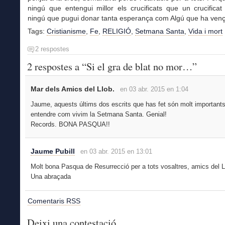
ningú que entengui millor els crucificats que un crucificat
ningú que pugui donar tanta esperança com Algú que ha vençu
Tags:
Cristianisme
,
Fe
,
RELIGIÓ
,
Setmana Santa
,
Vida i mort
2 respostes
2 respostes a “Si el gra de blat no mor…”
Mar dels Amics del Llob.
en 03 abr. 2015 en 1:04
Jaume, aquests últims dos escrits que has fet són molt importants
entendre com vivim la Setmana Santa. Genial!
Records. BONA PASQUA!!
Jaume Pubill
en 03 abr. 2015 en 13:01
Molt bona Pasqua de Resurrecció per a tots vosaltres, amics del L
Una abraçada
Comentaris RSS
Deixi una contestació