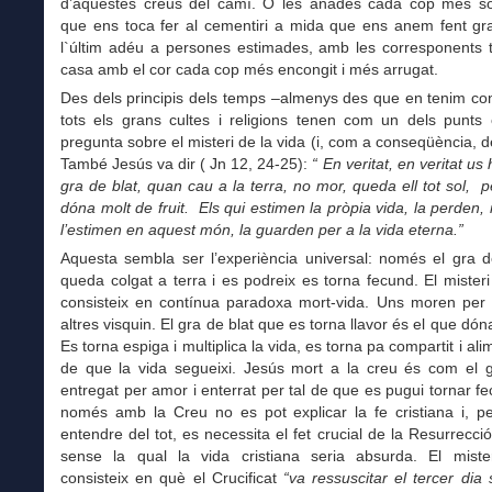
d’aquestes creus del camí. O les anades cada cop més so
que ens toca fer al cementiri a mida que ens anem fent gra
l`últim adéu a persones estimades, amb les corresponents 
casa amb el cor cada cop més encongit i més arrugat.
Des dels principis dels temps –almenys des que en tenim co
tots els grans cultes i religions tenen com un dels punts 
pregunta sobre el misteri de la vida (i, com a conseqüència, d
També Jesús va dir ( Jn 12, 24-25):
“ En veritat, en veritat us h
gra de blat, quan cau a la terra, no mor, queda ell tot sol, p
dóna molt de fruit. Els qui estimen la pròpia vida, la perden, i
l’estimen en aquest món, la guarden per a la vida eterna.”
Aquesta sembla ser l’experiència universal: només el gra d
queda colgat a terra i es podreix es torna fecund. El misteri
consisteix en contínua paradoxa mort-vida. Uns moren per 
altres visquin. El gra de blat que es torna llavor és el que dón
Es torna espiga i multiplica la vida, es torna pa compartit i ali
de que la vida segueixi. Jesús mort a la creu és com el g
entregat per amor i enterrat per tal de que es pugui tornar f
només amb la Creu no es pot explicar la fe cristiana i, pe
entendre del tot, es necessita el fet crucial de la Resurrecci
sense la qual la vida cristiana seria absurda. El miste
consisteix en què el Crucificat
“va ressuscitar el tercer dia