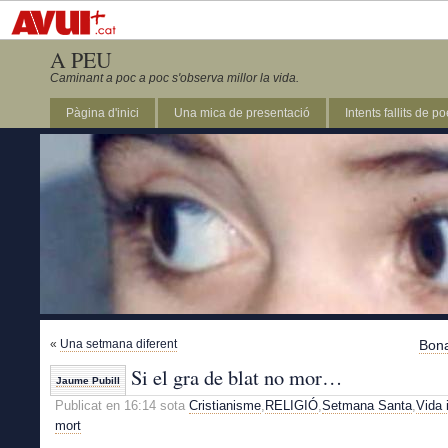
A PEU
Caminant a poc a poc s'observa millor la vida.
Pàgina d'inici
Una mica de presentació
Intents fallits de p
«
Una setmana diferent
Bon
Si el gra de blat no mor…
Jaume Pubill
Publicat en 16:14 sota
Cristianisme
,
RELIGIÓ
,
Setmana Santa
,
Vida 
mort