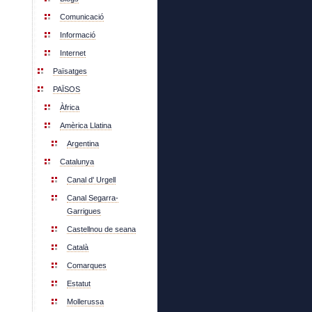
Comunicació
Informació
Internet
Païsatges
PAÏSOS
Àfrica
Amèrica Llatina
Argentina
Catalunya
Canal d' Urgell
Canal Segarra-
Garrigues
Castellnou de seana
Català
Comarques
Estatut
Mollerussa