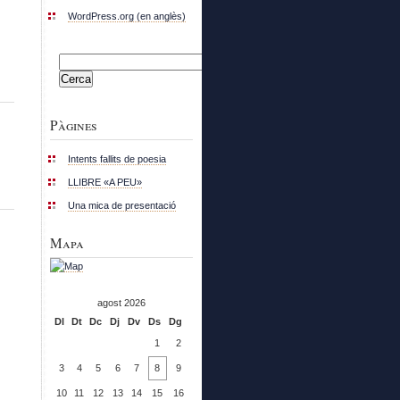
WordPress.org (en anglès)
Cerca:
Pàgines
Intents fallits de poesia
LLIBRE «A PEU»
Una mica de presentació
Mapa
agost 2026
Dl
Dt
Dc
Dj
Dv
Ds
Dg
1
2
3
4
5
6
7
8
9
10
11
12
13
14
15
16