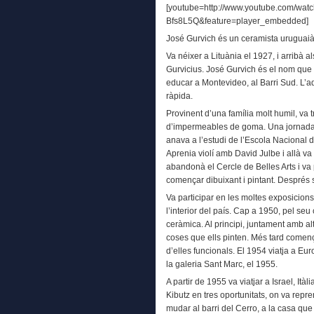
[youtube=http://www.youtube.com/wat
Bfs8L5Q&feature=player_embedded]
José Gurvich és un ceramista uruguai
Va néixer a Lituània el 1927, i arribà 
Gurvicius. José Gurvich és el nom que v
educar a Montevideo, al Barri Sud. L’a
ràpida.
Provinent d’una família molt humil, va 
d’impermeables de goma. Una jornada 
anava a l’estudi de l’Escola Nacional 
Aprenia violí amb David Julbe i allà va
abandonà el Cercle de Belles Arts i va 
començar dibuixant i pintant. Després s
Va participar en les moltes exposicions 
l’interior del país. Cap a 1950, pel se
ceràmica. Al principi, juntament amb alt
coses que ells pinten. Més tard començ
d’elles funcionals. El 1954 viatja a E
la galeria Sant Marc, el 1955.
A partir de 1955 va viatjar a Israel, Itàl
Kibutz en tres oportunitats, on va repre
mudar al barri del Cerro, a la casa que