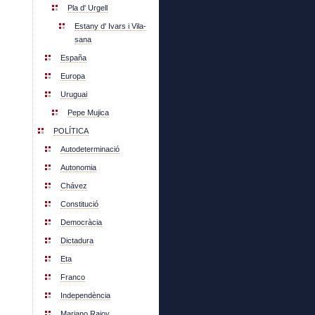
Pla d' Urgell
Estany d' Ivars i Vila-
sana
España
Europa
Uruguai
Pepe Mujica
POLÍTICA
Autodeterminació
Autonomia
Chávez
Constitució
Democràcia
Dictadura
Eta
Franco
Independència
Mariano Rajoy