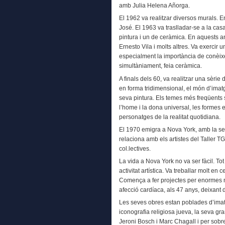
amb Julia Helena Añorga.
El 1962 va realitzar diversos murals. En
José. El 1963 va traslladar-se a la casa
pintura i un de ceràmica. En aquests a
Ernesto Vila i molts altres. Va exercir
especialment la importància de conèixer 
simultàniament, feia ceràmica.
A finals dels 60, va realitzar una sèri
en forma tridimensional, el món d’ima
seva pintura. Els temes més freqüents s
l’home i la dona universal, les formes
personatges de la realitat quotidiana.
El 1970 emigra a Nova York, amb la seva 
relaciona amb els artistes del Taller T
col.lectives.
La vida a Nova York no va ser fàcil. To
activitat artística. Va treballar molt en
Comença a fer projectes per enormes 
afecció cardíaca, als 47 anys, deixant
Les seves obres estan poblades d’imat
iconografia religiosa jueva, la seva gr
Jeroni Bosch i Marc Chagall i per sobre