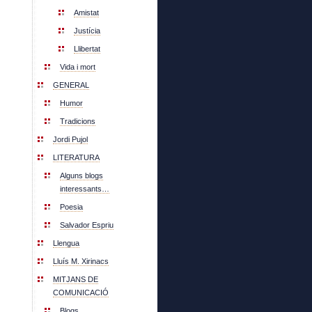
Amistat
Justícia
Llibertat
Vida i mort
GENERAL
Humor
Tradicions
Jordi Pujol
LITERATURA
Alguns blogs
interessants…
Poesia
Salvador Espriu
Llengua
Lluís M. Xirinacs
MITJANS DE
COMUNICACIÓ
Blogs