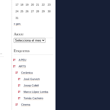
17
18
19
20
21
22
23
24
25
26
27
28
29
30
31
« gen.
Arxiu
Arxiu
Etiquetes
..
A PEU
ARTS
Ceràmica
José Gurvich
Josep Collell
Marco López Lomba
Tomás Cacheiro
Cinema