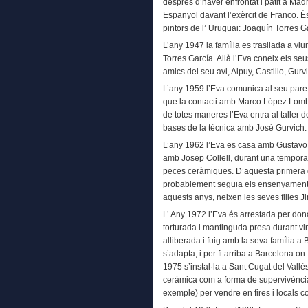
després d’haver enfrontat i patit a Mad
Espanyol davant l’exèrcit de Franco. 
pintors de l’ Uruguai: Joaquín Torres G
L’any 1947 la família es trasllada a viu
Torres García. Allà l’Eva coneix els seu
amics del seu avi, Alpuy, Castillo, Gurvi
L’any 1959 l’Eva comunica al seu pare 
que la contacti amb Marco López Lomba
de totes maneres l’Eva entra al taller
bases de la tècnica amb José Gurvich.
L’any 1962 l’Eva es casa amb Gustavo 
amb Josep Collell, durant una tempora
peces ceràmiques. D’aquesta primera 
probablement seguia els ensenyaments 
aquests anys, neixen les seves filles J
L’ Any 1972 l’Eva és arrestada per dona
torturada i mantinguda presa durant vi
alliberada i fuig amb la seva família 
s’adapta, i per fi arriba a Barcelona on 
1975 s’instal·la a Sant Cugat del Vallès
ceràmica com a forma de supervivència
exemple) per vendre en fires i locals c