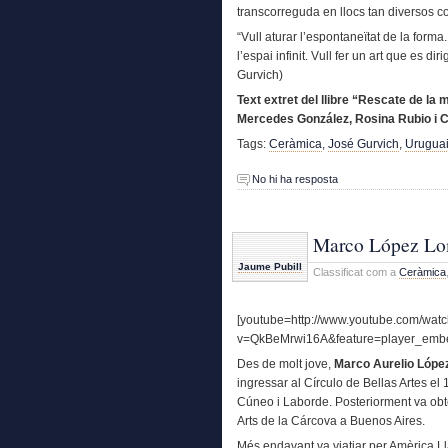
transcorreguda en llocs tan diversos c
“Vull aturar l’espontaneïtat de la forma
l’espai infinit. Vull fer un art que es d
Gurvich)
Text extret del llibre “Rescate de l
Mercedes González, Rosina Rubio i C
Tags:
Ceràmica
,
José Gurvich
,
Urugua
No hi ha resposta
Marco López Lom
Jaume Pubill
Classificat com a
Ceràmica
[youtube=http://www.youtube.com/wat
v=QkBeMrwi16A&feature=player_emb
Des de molt jove,
Marco Aurelio Lóp
ingressar al Círculo de Bellas Artes el 
Cúneo i Laborde. Posteriorment va obt
Arts de la Cárcova a Buenos Aires.
Més endavant va viatjar per Amèrica Lla