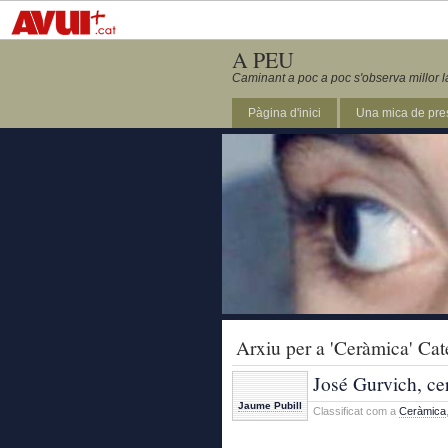
A PEU
Caminant a poc a poc s'observa millor l
Pàgina d'inici
Una mica de pre
Arxiu per a 'Ceràmica' Cat
José Gurvich, ce
Jaume Pubill
Classificat com a
Ceràmica