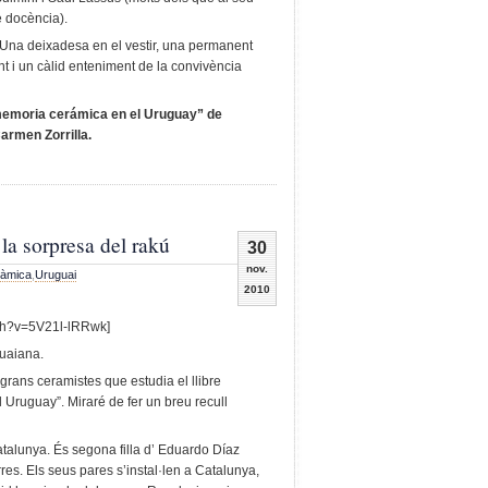
e docència).
 Una deixadesa en el vestir, una permanent
 i un càlid enteniment de la convivència
a memoria cerámica en el Uruguay” de
armen Zorrilla.
la sorpresa del rakú
30
nov.
àmica
,
Uruguai
2010
ch?v=5V21l-lRRwk]
guaiana.
 grans ceramistes que estudia el llibre
Uruguay”. Miraré de fer un breu recull
talunya. És segona filla d’ Eduardo Díaz
es. Els seus pares s’instal·len a Catalunya,