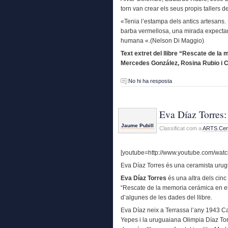
torn van crear els seus propis tallers d
«Tenia l’estampa dels antics artesans.
barba vermellosa, una mirada expectant
humana «.(Nelson Di Maggio)
Text extret del llibre “Rescate de l
Mercedes González, Rosina Rubio i C
No hi ha resposta
Eva Díaz Torres: 
Jaume Pubill
Classificat com a
ARTS
,
Cer
[youtube=http://www.youtube.com/wat
Eva Díaz Torres és una ceramista uru
Eva Díaz Torres
és una altra dels cinc
“Rescate de la memoria cerámica en el 
d’algunes de les dades del llibre.
Eva Díaz neix a Terrassa l’any 1943 Ca
Yepes i la uruguaiana Olimpia Díaz Torr