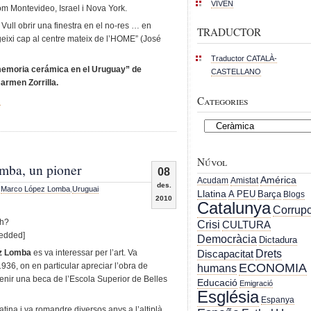
VIVEN
om Montevideo, Israel i Nova York.
. Vull obrir una finestra en el no-res … en
TRADUCTOR
irigeixi cap al centre mateix de l’HOME” (José
Traductor CATALÀ-
a memoria cerámica en el Uruguay” de
CASTELLANO
armen Zorrilla.
Categories
i
Categories
Núvol
ba, un pioner
08
América
Acudam
Amistat
des.
,
Marco López Lomba
,
Uruguai
Llatina
A PEU
Barça
Blogs
2010
Catalunya
Corrupc
ch?
Crisi
CULTURA
edded]
Democràcia
Dictadura
Drets
ez Lomba
es va interessar per l’art. Va
Discapacitat
1936, on en particular apreciar l’obra de
ECONOMIA
humans
enir una beca de l’Escola Superior de Belles
Educació
Emigració
Església
Espanya
tina i va romandre diversos anys a l’altiplà