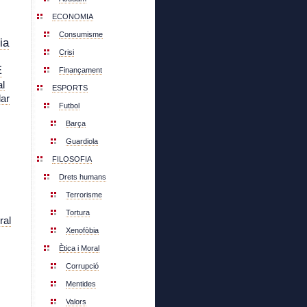
ECONOMIA
Consumisme
ia
Crisi
E
Finançament
l
ESPORTS
lar
Futbol
Barça
Guardiola
FILOSOFIA
Drets humans
Terrorisme
Tortura
ral
Xenofòbia
Ètica i Moral
Corrupció
Mentides
Valors