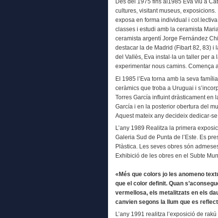
Des del 1975 fins al1985 Eva viu a Cata
cultures, visitant museus, exposicions.
exposa en forma individual i col.lectiva
classes i estudi amb la ceramista Maria
ceramista argentí Jorge Fernández Chit
destacar la de Madrid (Fibart 82, 83) i
del Vallès, Eva instal·la un taller per 
experimentar nous camins. Comença a i
El 1985 l’Eva torna amb la seva família
ceràmics que troba a Uruguai i s’incorp
Torres García influint dràsticament en
García i en la posterior obertura del
Aquest mateix any decideix dedicar-se 
L’any 1989 Realitza la primera exposic
Galeria Sud de Punta de l’Este. Es pre
Plàstica. Les seves obres són admeses i
Exhibició de les obres en el Subte Mun
«Més que colors jo les anomeno textu
que el color definit. Quan s’aconseg
vermellosa, els metalitzats en els d
canvien segons la llum que es reflecte
L’any 1991 realitza l’exposició de rakú