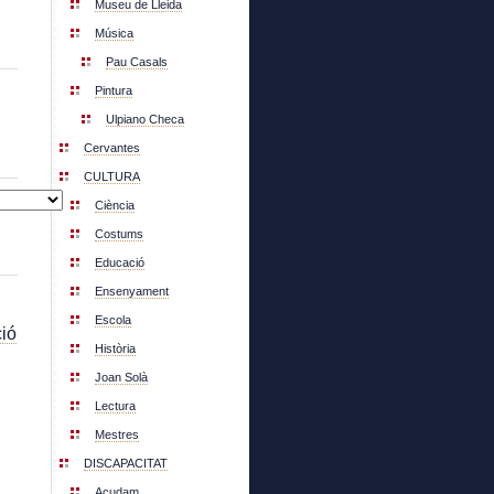
Museu de Lleida
Música
Pau Casals
Pintura
Ulpiano Checa
Cervantes
CULTURA
Ciència
Costums
Educació
Ensenyament
Escola
ió
Història
Joan Solà
Lectura
Mestres
DISCAPACITAT
Acudam