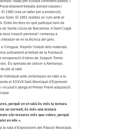
lunya i viatja per Europa coneixent països, i
 Paral.lelament treballa donant classes i
. El 1980 crea un taller per a producció,
na Soler. El 1981 realitza un curs amb el
i. Entre les fires en què participa hem de
 la de Santa Llúcia de Barcelona. A Sant Cugat
a la seva creació personal i comença a
ntroduir-se en la tècnica del gres.
 a l’Uruguai. Reprèn l’estudi dels materials
ora activament al treball de la Fundació
 la recuperació d’obres de Joaquín Torres
 museu. És operada de càncer a Alemanya.
de ple al rakú
ió individual amb ceràmiques en rakú a la
senta el XXXVII Saló Municipal d’Expressió
 el jurat li atorga el Primer Premi-adquisició.
icipal.
res, perquè en el rakú és més la textura
ueix un vermell, és més una textura
aurats són textures més que colors, perquè
ixi en ells «.
 a la sala d’Exposicions del Palacio Municipal,