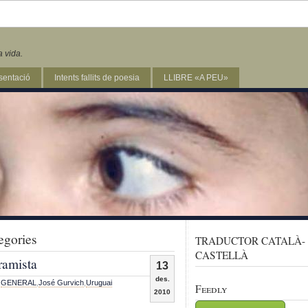
a vida.
sentació
Intents fallits de poesia
LLIBRE «A PEU»
egories
TRADUCTOR CATALÀ-
CASTELLÀ
ramista
13
des.
,
GENERAL
,
José Gurvich
,
Uruguai
Feedly
2010