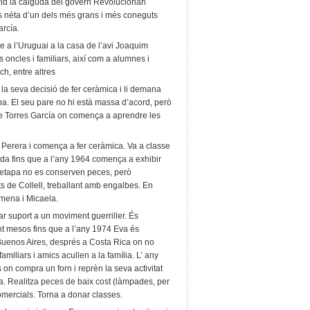
rid la caiguda del govern Revolucionari
És néta d’un dels més grans i més coneguts
arcía.
re a l’Uruguai a la casa de l’avi Joaquim
s oncles i familiars, així com a alumnes i
ch, entre altres
la seva decisió de fer ceràmica i li demana
. El seu pare no hi està massa d’acord, però
 de Torres García on comença a aprendre les
Perera i comença a fer ceràmica. Va a classe
da fins que a l’any 1964 comença a exhibir
etapa no es conserven peces, però
de Collell, treballant amb engalbes. En
imena i Micaela.
r suport a un moviment guerriller. És
nt mesos fins que a l’any 1974 Eva és
a Buenos Aires, després a Costa Rica on no
familiars i amics acullen a la família. L’ any
 on compra un forn i reprèn la seva activitat
. Realitza peces de baix cost (làmpades, per
omercials. Torna a donar classes.