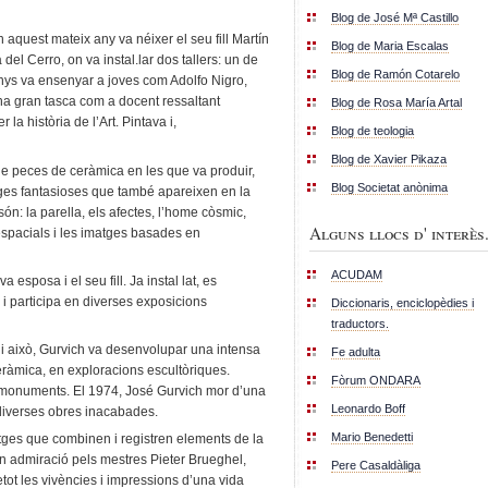
Blog de José Mª Castillo
 aquest mateix any va néixer el seu fill Martín
Blog de Maria Escalas
 del Cerro, on va instal.lar dos tallers: un de
Blog de Ramón Cotarelo
nys va ensenyar a joves com Adolfo Nigro,
 una gran tasca com a docent ressaltant
Blog de Rosa María Artal
la història de l’Art. Pintava i,
Blog de teologia
Blog de Xavier Pikaza
e de peces de ceràmica en les que va produir,
Blog Societat anònima
tges fantasioses que també apareixen en la
ón: la parella, els afectes, l’home còsmic,
Alguns llocs d' interès.
 espacials i les imatges basades en
ACUDAM
esposa i el seu fill. Ja instal lat, es
G i participa en diverses exposicions
Diccionaris, enciclopèdies i
traductors.
t i això, Gurvich va desenvolupar una intensa
Fe adulta
 ceràmica, en exploracions escultòriques.
Fòrum ONDARA
monuments. El 1974, José Gurvich mor d’una
Leonardo Boff
 diverses obres inacabades.
Mario Benedetti
ges que combinen i registren elements de la
an admiració pels mestres Pieter Brueghel,
Pere Casaldàliga
tot les vivències i impressions d’una vida