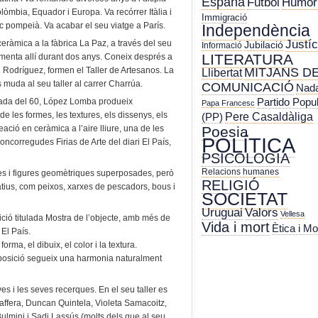
España
Futbol
Humor
lòmbia, Equador i Europa. Va recórrer Itàlia i
Immigració
sc pompeià. Va acabar el seu viatge a París.
Independència
Justíc
ceràmica a la fàbrica La Paz, a través del seu
Jubilació
Informació
LITERATURA
imenta allí durant dos anys. Coneix després a
 i Rodríguez, formen el Taller de Artesanos. La
MITJANS D
Llibertat
 muda al seu taller al carrer Charrúa.
COMUNICACIÓ
Nada
dècada del 60, López Lomba produeix
Partido Popu
Papa Francesc
 les formes, les textures, els dissenys, els
Pere Casaldàliga
(PP)
ació en ceràmica a l’aire lliure, una de les
Poesia
POLÍTICA
concorregudes Firias de Arte del diari El País,
PSICOLOGIA
Relacions humanes
ies i figures geomètriques superposades, però
RELIGIÓ
tius, com peixos, xarxes de pescadors, bous i
SOCIETAT
Uruguai
Valors
Vellesa
ició titulada Mostra de l’objecte, amb més de
Vida i mort
Ètica i Mo
 El País.
forma, el dibuix, el color i la textura.
posició segueix una harmonia naturalment
 i les seves recerques. En el seu taller es
Caffera, Duncan Quintela, Violeta Samacoitz,
lmini i Sadi Lassús (molts dels que al seu