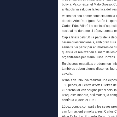
bolivià. Va conèixer el Mato Grosso, Co
a Nàpols va estudiar la tècnica del fre
Va tenir el seu primer contacte amb la 
director Ariel Rodríguez. Aprèn i exper
Carlos Páez Vilaró i al costat d’aquest
societat no dura molt i López Lomba es
Cap a finals dels 50 i a partir de la 
ceràmiques funcionals, amb gran cura de
esmalts. Va participar en mostres de cre
quals la va realitzar en el marc de les 
organitzades per María Luisa Torrens.
En els seus esgrafiats predominen lín
també es troben alguns dissenys figura
cavalls.
A finals de 1960 va realitzar una expos
150 peces, al Centre d’Arts i Lletres de
«En treballar van sorgint, per si sols, la 
D’aquesta manera, així mateix, la com
contínua «, deia el 1961.
López Lomba compartia les seves proves
van formar, entre molts altres: Carlos 
Alvar Colombo, Eduardo Rubio, José Bu