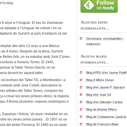
ch?v=khp-
à
Algunes eines
als 6 anys a l’Uruguai. El seu és Zusmanas
interessants...
a adoptar a l’Uruguai Va créixer i es va
daptació de Gurvich al país d’adopció va ser
Diccionaris, enciclopèdies i
traductors.
treballar des dels 13 anys a una fàbrica
de 8 hores. Després de la feina, Gurvich
Alguns blogs
de Belles Arts, on va estudiar amb José Cúneo.
interessants...
 conèixer a Horacio Torres. El 1945,
passar al Taller Torres García, on va
Blog A PEU d'en Jaume Pubill
eria docent en aquest taller.
col.lectives del Taller TG, a Montevideo i a
Blog d' Alfons Duran
u contacte amb José Collell, descobreix la
Blog d'en Jaume P. Sayrach
res artistes del Taller Torres, compren les
Blog d'en Joan Gil
a a crear les seves pròpies obres, la majoria
uropa. A Roma produeix i exposa ceràmiques a
Blog d'en Salvador Cardús
Blog de Antonio Piñero
ia, Espanya i Grècia. Va viure i treballar en un
Blog de Cristianisme i justícia
ndre les seves arrels jueves. . El 1957 es va
Blog de Francesc Abad
 era del pintor Fonseca. El 1960 es va casar