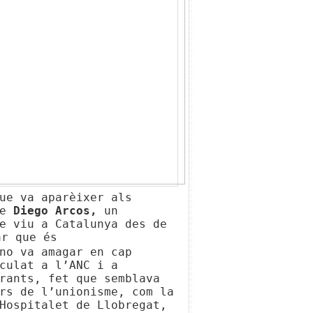
ue va aparèixer als
ue
Diego Arcos,
un
e viu a Catalunya des de
a
r
que és
no va amagar en cap
c
ulat a l’ANC i a
grants,
fet que sembla
va
ors de l’unionisme,
com la
Hospitalet de Llobregat,