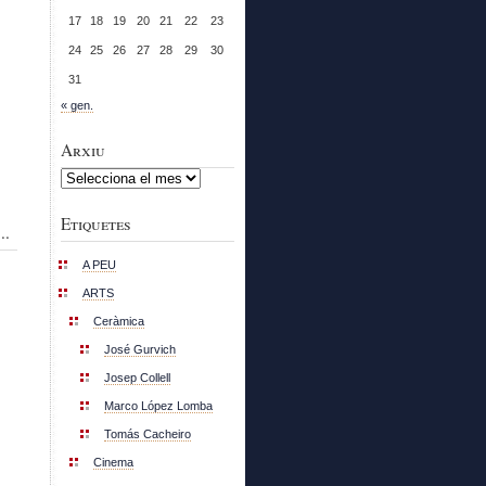
17
18
19
20
21
22
23
24
25
26
27
28
29
30
31
« gen.
Arxiu
Arxiu
Etiquetes
..
A PEU
ARTS
Ceràmica
José Gurvich
Josep Collell
Marco López Lomba
Tomás Cacheiro
Cinema