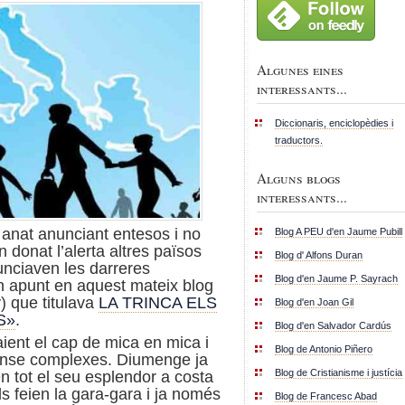
Algunes eines
interessants...
Diccionaris, enciclopèdies i
traductors.
Alguns blogs
interessants...
 anat anunciant entesos i no
Blog A PEU d'en Jaume Pubill
 donat l’alerta altres països
Blog d' Alfons Duran
unciaven les darreres
Blog d'en Jaume P. Sayrach
un apunt en aquest mateix blog
y) que titulava
LA TRINCA ELS
Blog d'en Joan Gil
S»
.
Blog d'en Salvador Cardús
ient el cap de mica en mica i
Blog de Antonio Piñero
sense complexes. Diumenge ja
Blog de Cristianisme i justícia
en tot el seu esplendor a costa
s feien la gara-gara i ja només
Blog de Francesc Abad