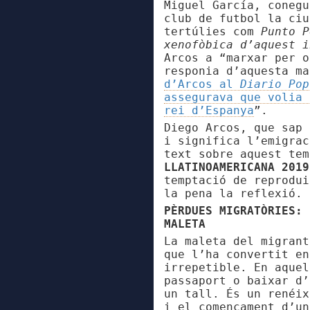
Miguel García, conegu
club de futbol la ciu
tertúlies com
Punto 
xenofòbica d’aquest i
Arcos a “marxar per o
responia d’aquesta m
d’Arcos
al
Diario Po
assegurava que volia 
rei d’Espanya
”
.
Diego Arcos, que sap 
i significa l’emigrac
text sobre aquest tem
LLATINOAMERICANA 2019
temptació de reprodui
la pena la reflexió.
PÈRDUES MIGRATÒRIES: 
MALETA
La maleta del migrant
que l’ha convertit en
irrepetible. En aquel
passaport o baixar d’
un tall. És un renéi
i el començament d’un