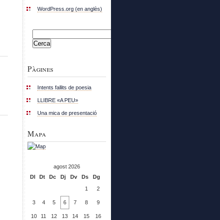
WordPress.org (en anglès)
Cerca:
Pàgines
Intents fallits de poesia
LLIBRE «A PEU»
Una mica de presentació
Mapa
agost 2026
Dl
Dt
Dc
Dj
Dv
Ds
Dg
1
2
3
4
5
6
7
8
9
10
11
12
13
14
15
16