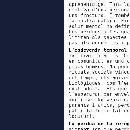
aprenentatge. Tota la
emotiva d’una persona
una fractura. I també
la nostra natura. Fin
salut mental ha defin
Les pèrdues a les qua
limiten als aspectes 
pas als econòmics i p
L’esdevenir temporal 
familiars i amics. Cr
en comunitat és una c
grups humans. No pode
rituals socials vincu
del temps, els aniver
biològiques, com l’en
edat adulta. Els que 
l’esperaran per envel
morir-se. No veurà ca
parents i amics, però
patir la felicitat de
locutori.
La pèrdua de la rere
migrant
sap que perdr