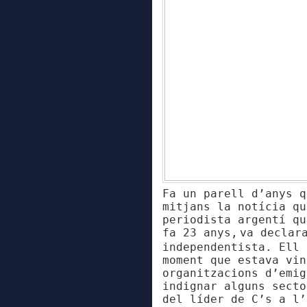
Fa un parell d’anys q
mitjans la notícia q
periodista argentí qu
fa 23 anys,
va
declar
independentista.
Ell 
moment que
est
ava
vi
n
organitzacions d’emi
i
ndignar alguns sect
del líder de C’s a l’