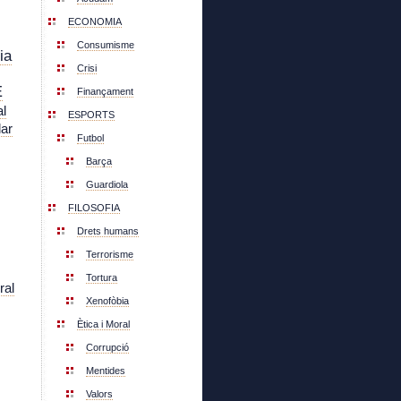
ECONOMIA
Consumisme
ia
Crisi
E
Finançament
l
ESPORTS
lar
Futbol
Barça
Guardiola
FILOSOFIA
Drets humans
Terrorisme
Tortura
ral
Xenofòbia
Ètica i Moral
Corrupció
Mentides
Valors