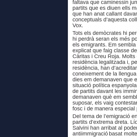
faltava que caminessin junt
partits que es diuen ells m
que han anat callant davan
conceptuals d’aquesta colla
Vox.
Tots els demòcrates hi pe
hi perdrà seran els més pob
els emigrants. Em sembla
explicat que faig classe d
Càritas i
Creu Roja. Molts d
residència legalitzada i, p
residència, han d’acreditar
coneixement de la llengua
dies em demanaven que el
situació política espanyola
de partits davant les immi
demanaven què em semblav
suposar, els vaig contest
fosc i de manera especial p
Del tema de l’emigració e
partits d’extrema dreta.
Lí
Salvini han arribat al pode
antiimmigració
basat molt