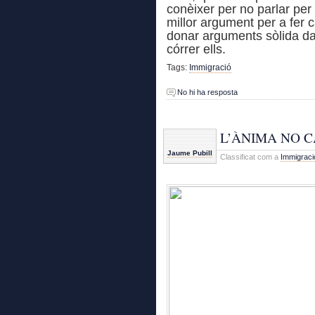
conèixer per no parlar per
millor argument per a fer 
donar arguments sòlida da
córrer ells.
Tags:
Immigració
No hi ha resposta
L’ÀNIMA NO 
Jaume Pubill
Classificat com a
Immigraci