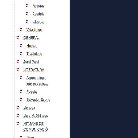
Amistat
Justícia
Llibertat
Vida i mort
GENERAL
Humor
Tradicions
Jordi Pujol
LITERATURA
Alguns blogs
interessants…
Poesia
Salvador Espriu
Llengua
Lluís M. Xirinacs
MITJANS DE
COMUNICACIÓ
Blogs