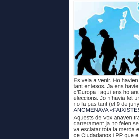
Es veia a
venir. Ho havien
tant entesos. Ja ens havien
d’Europa i aquí ens ho an
eleccions. Jo n’havia fet 
no fa pas tant (el 9 de jun
ANOMENAVA «FAIXISTE
Aquests de Vox anaven tra
darrerament ja ho feien 
va esclatar tota la merda 
de Ciudadanos i PP que el