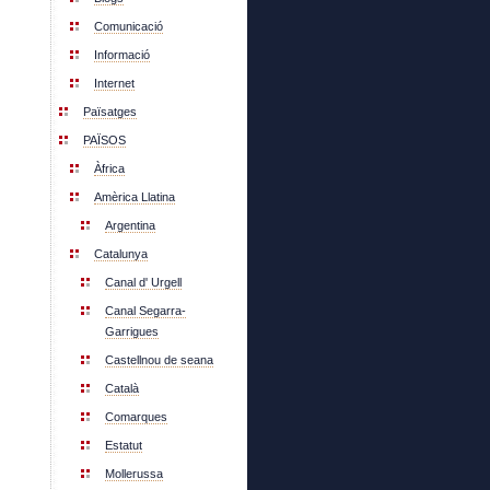
Comunicació
Informació
Internet
Païsatges
PAÏSOS
Àfrica
Amèrica Llatina
Argentina
Catalunya
Canal d' Urgell
Canal Segarra-
Garrigues
Castellnou de seana
Català
Comarques
Estatut
Mollerussa