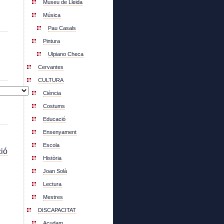
Museu de Lleida
Música
Pau Casals
Pintura
Ulpiano Checa
Cervantes
CULTURA
Ciència
Costums
Educació
Ensenyament
Escola
ió
Història
Joan Solà
Lectura
Mestres
DISCAPACITAT
Acudam