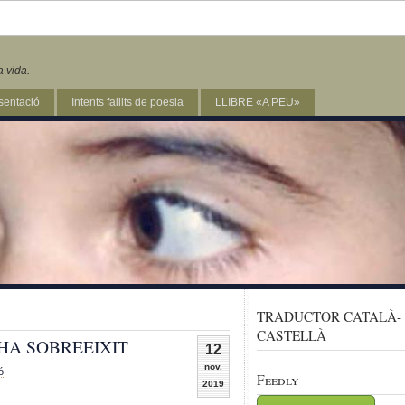
a vida.
sentació
Intents fallits de poesia
LLIBRE «A PEU»
'
TRADUCTOR CATALÀ-
CASTELLÀ
HA SOBREEIXIT
12
nov.
ó
Feedly
2019