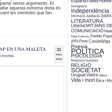
España
Futbol
Humor
 parlar sense arguments. El
Immigració
callar aquesta extrema dreta és
Independència
vant les mentides que fan
Justíc
Jubilació
Informació
LITERATURA
MITJANS D
Llibertat
COMUNICACIÓ
Nada
Partido Popu
Papa Francesc
Pere Casaldàliga
(PP)
Poesia
CAP EN UNA MALETA
POLÍTICA
31
març
PSICOLOGIA
ó
,
Xenofòbia
2019
Relacions humanes
RELIGIÓ
SOCIETAT
Uruguai
Valors
Vellesa
Vida i mort
Ètica i Mo