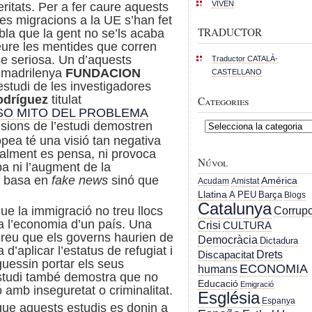
VIVEN
veritats. Per a fer caure aquests
les migracions a la UE s’han fet
TRADUCTOR
bla que la gent no se’ls acaba
eure les mentides que corren
se seriosa. Un d’aquests
Traductor CATALÀ-
ió madrilenya
FUNDACION
CASTELLANO
studi de les investigadores
Rodríguez
titulat
Categories
SO MITO DEL PROBLEMA
sions de l’estudi demostren
Categories
opea té una visió tan negativa
alment es pensa, ni provoca
Núvol
a ni l’augment de la
es basa en
fake news
sinó que
América
Acudam
Amistat
Llatina
A PEU
Barça
Blogs
Catalunya
Corrupc
ue la immigració no treu llocs
 a l’economia d’un país. Una
Crisi
CULTURA
reu que els governs haurien de
Democràcia
Dictadura
d’aplicar l’estatus de refugiat i
Drets
Discapacitat
uessin portar els seus
ECONOMIA
humans
estudi també demostra que no
Educació
Emigració
amb inseguretat o criminalitat.
Església
Espanya
que aquests estudis es donin a