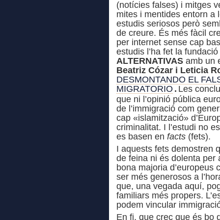
(notícies falses) i mitges 
mites i mentides entorn a 
estudis seriosos però sem
de creure. És més fàcil cr
per internet sense cap ba
estudis l’ha fet la fundac
ALTERNATIVAS
amb un e
Beatriz Cózar i Leticia 
DESMONTANDO EL FAL
MIGRATORIO
.
Les conclu
que ni l’opinió pública eur
de l’immigració com gener
cap «islamització» d’Europ
criminalitat. I l’estudi no 
es basen en
facts
(fets).
I aquests fets demostren q
de feina ni és dolenta per
bona majoria d’europeus c
ser més generosos a l’hora 
que, una vegada aquí, pog
familiars més propers. L’
podem vincular immigració 
En fi, que crec que és bo 