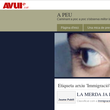
A PEU
Caminant a poc a poc s'observa millor l
Pàgina d'inici
Una mica de pre
Etiqueta arxiu 'Immigració
LA MERDA JA 
Jaume Pubill
Classificat com a
Immigraci