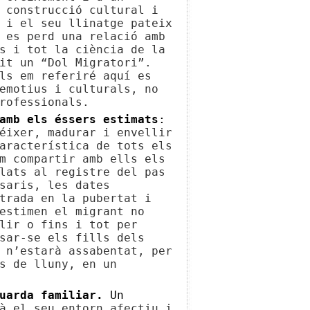
 construcció cultural i
 i el seu llinatge pateix
 es perd una relació amb
s i tot la ciència de la
it un “Dol Migratori”.
ls em referiré aquí es
emotius i culturals, no
rofessionals.
amb els éssers estimats
:
éixer, madurar i envellir
aracterística de tots els
m compartir amb ells els
lats al registre del pas
saris, les dates
trada en la pubertat i
estimen el migrant no
lir o fins i tot per
sar-se els fills dels
 n’estarà assabentat, per
s de lluny, en un
guarda familiar.
Un
à el seu entorn afectiu i