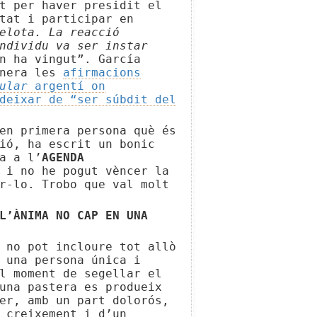
t per haver presidit el
tat i participar en
Pelota.
La reacció
ndividu va ser instar
n ha vingut”. García
anera les
afirmacions
pular
argentí on
deixar de “ser súbdit del
en primera persona què és
ió, ha escrit un bonic
a a l’
AGENDA
i no he pogut vèncer la
r-lo. Trobo que val molt
L’ÀNIMA NO CAP EN UNA
 no pot incloure tot allò
 una persona única i
l moment de segellar el
una pastera es produeix
xer, amb un part
dolorós,
 creixement i d’un