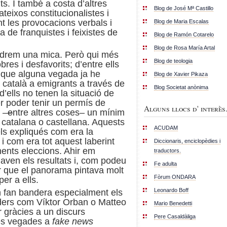
s. I també a costa d’altres
Blog de José Mª Castillo
ateixos constitucionalistes i
t les pr
ovocacions verbals i
Blog de Maria Escalas
 de franquistes i feixistes de
Blog de Ramón Cotarelo
Blog de Rosa María Artal
rdrem una mica. Però qui més
Blog de teologia
res i desfavorits; d’entre ells
 que alguna vegada ja he
Blog de Xavier Pikaza
e català a emigrants a través de
Blog Societat anònima
’ells no tenen la situació de
er poder tenir un permís de
Alguns llocs d' interès.
 –
e
ntre altres coses
–
un mínim
 catalana o castellana. Aquests
ACUDAM
s expliqués com era la
 i com era tot aquest laberint
Diccionaris, enciclopèdies i
nents eleccions. Ahir em
traductors.
en els resultats i, com podeu
Fe adulta
ar que el panorama pintava molt
Fòrum ONDARA
er a ells.
Leonardo Boff
n fan bandera especialment els
ders com Víktor Orban o Matteo
Mario Benedetti
r gràcies a un discurs
Pere Casaldàliga
es vegades a
fake news