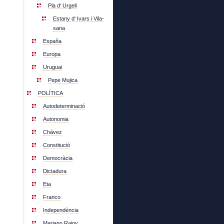
Pla d' Urgell
Estany d' Ivars i Vila-
sana
España
Europa
Uruguai
Pepe Mujica
POLÍTICA
Autodeterminació
Autonomia
Chávez
Constitució
Democràcia
Dictadura
Eta
Franco
Independència
Mariano Rajoy