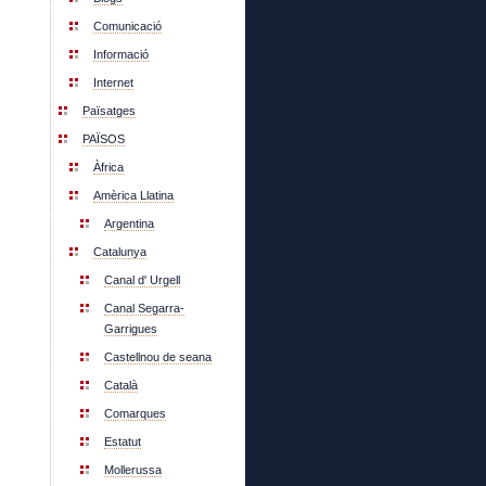
Comunicació
Informació
Internet
Païsatges
PAÏSOS
Àfrica
Amèrica Llatina
Argentina
Catalunya
Canal d' Urgell
Canal Segarra-
Garrigues
Castellnou de seana
Català
Comarques
Estatut
Mollerussa