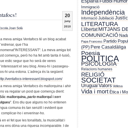
España
Futbol
Humor
Immigració
Independència
ntafocs!
20
Justíc
Jubilació
Informació
juny
LITERATURA
2010
Escola
,
Joan Solà
MITJANS D
Llibertat
COMUNICACIÓ
Nada
a meva amiga Ventafocs té un blog acabat
Partido Popu
Papa Francesc
’estrenar, que l’ha
Pere Casaldàliga
(PP)
anomenat"INTERESSANT". La meva amiga tot
Poesia
ust comença, però ho ha fet amb tanta il·lusió,
POLÍTICA
ue estic segur que ho serà de veres
PSICOLOGIA
’interessant el seu blog. Aneu-hi i passegeu-
Relacions humanes
os-hi una estona. L’adreça és la següent:
RELIGIÓ
SOCIETAT
ttp://ventafocs-interessant.blogspot.com/
Uruguai
Valors
a meva amiga Ventafocs és mallorquina i ahir
Vellesa
Vida i mort
Ètica i Mo
ns va regalar un post que comença dient:
Sóc mallorquina,
parlo
mallorquí i xerr
vulgueu
". Ens diu que alguns no ho entenen
llengua comuna és tan senzill i evident que
 complicar-ho i enverinar-ho.
en el fet que les tonalitats, la musicalitat i
una ens dóna una riquesa incomparable. I de