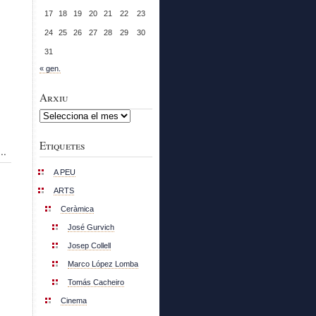
17
18
19
20
21
22
23
24
25
26
27
28
29
30
31
« gen.
Arxiu
Arxiu
Etiquetes
..
A PEU
ARTS
Ceràmica
José Gurvich
Josep Collell
Marco López Lomba
Tomás Cacheiro
Cinema