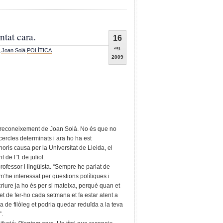
ntat cara.
16
ag.
,
Joan Solà
,
POLÍTICA
2009
l reconeixement de Joan Solà. No és que no
cercles determinats i ara ho ha est
ris causa per la Universitat de Lleida, el
 de l’1 de juliol.
professor i lingüista. “Sempre he parlat de
’he interessat per qüestions polítiques i
scriure ja ho és per si mateixa, perquè quan et
fet de fer-ho cada setmana et fa estar atent a
eina de filòleg et podria quedar reduïda a la teva
”.