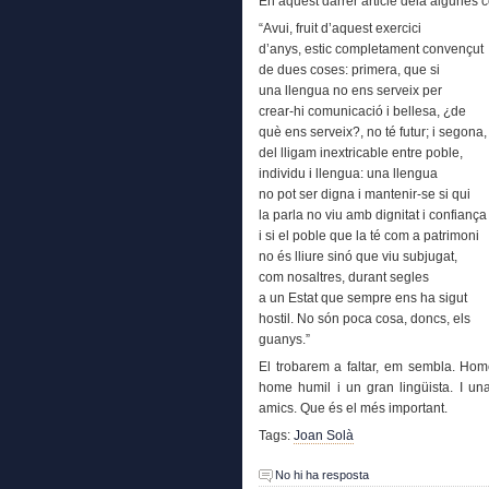
En aquest darrer article deia algunes c
“Avui, fruit d’aquest exercici
d’anys, estic completament convençut
de dues coses: primera, que si
una llengua no ens serveix per
crear-hi comunicació i bellesa, ¿de
què ens serveix?, no té futur; i segona,
del lligam inextricable entre poble,
individu i llengua: una llengua
no pot ser digna i mantenir-se si qui
la parla no viu amb dignitat i confiança
i si el poble que la té com a patrimoni
no és lliure sinó que viu subjugat,
com nosaltres, durant segles
a un Estat que sempre ens ha sigut
hostil. No són poca cosa, doncs, els
guanys.”
El trobarem a faltar, em sembla. Hom
home humil i un gran lingüista. I u
amics. Que és el més important.
Tags:
Joan Solà
No hi ha resposta