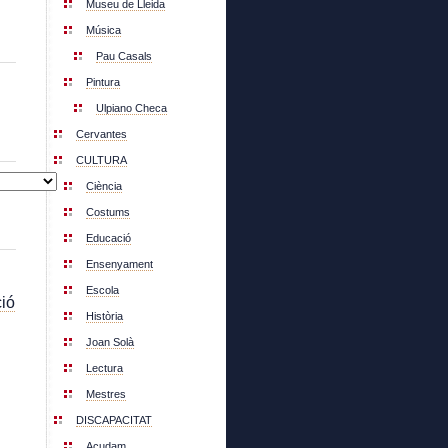
Museu de Lleida
Música
Pau Casals
Pintura
Ulpiano Checa
Cervantes
CULTURA
Ciència
Costums
Educació
Ensenyament
Escola
ió
Història
Joan Solà
Lectura
Mestres
DISCAPACITAT
Acudam