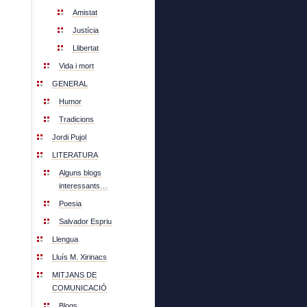
Amistat
Justícia
Llibertat
Vida i mort
GENERAL
Humor
Tradicions
Jordi Pujol
LITERATURA
Alguns blogs
interessants…
Poesia
Salvador Espriu
Llengua
Lluís M. Xirinacs
MITJANS DE
COMUNICACIÓ
Blogs