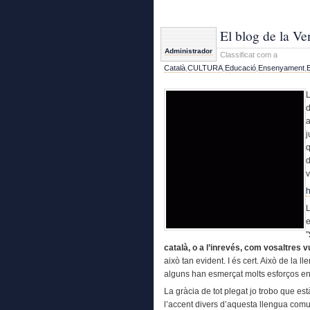
El blog de la Ve
Administrador
Classificat com a
Català
,
CULTURA
,
Educació
,
Ensenyament
,
L
d
j
q
d
v
h
L
e
"
català, o a l’inrevés, com vosaltres 
això tan evident. I és cert. Això de la 
alguns han esmerçat molts esforços en
La gràcia de tot plegat jo trobo que està 
l’accent divers d’aquesta llengua com