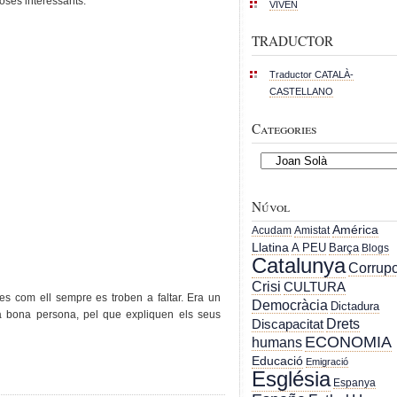
oses interessants:
VIVEN
TRADUCTOR
Traductor CATALÀ-
CASTELLANO
Categories
Categories
Núvol
América
Acudam
Amistat
Llatina
A PEU
Barça
Blogs
Catalunya
Corrupc
Crisi
CULTURA
es com ell sempre es troben a faltar. Era un
Democràcia
Dictadura
na bona persona, pel que expliquen els seus
Drets
Discapacitat
ECONOMIA
humans
Educació
Emigració
Església
Espanya