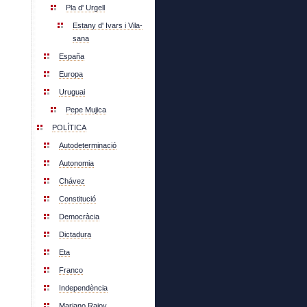
Pla d' Urgell
Estany d' Ivars i Vila-
sana
España
Europa
Uruguai
Pepe Mujica
POLÍTICA
Autodeterminació
Autonomia
Chávez
Constitució
Democràcia
Dictadura
Eta
Franco
Independència
Mariano Rajoy