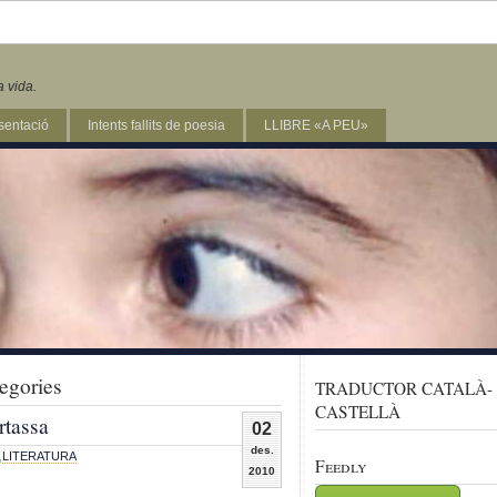
a vida.
sentació
Intents fallits de poesia
LLIBRE «A PEU»
tegories
TRADUCTOR CATALÀ-
CASTELLÀ
rtassa
02
des.
,
LITERATURA
Feedly
2010