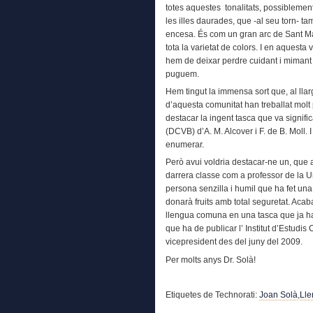
totes aquestes tonalitats, possiblemen
les illes daurades, que -al seu torn- ta
encesa. És com un gran arc de Sant Ma
tota la varietat de colors. I en aquesta
hem de deixar perdre cuidant i mimant l
puguem.
Hem tingut la immensa sort que, al lla
d’aquesta comunitat han treballat mol
destacar la ingent tasca que va signifi
(DCVB) d’A. M. Alcover i F. de B. Moll. I 
enumerar.
Però avui voldria destacar-ne un, que
darrera classe com a professor de la U
persona senzilla i humil que ha fet una
donarà fruits amb total seguretat. Acaba
llengua comuna en una tasca que ja ha
que ha de publicar l’ Institut d’Estudis 
vicepresident des del juny del 2009.
Per molts anys Dr. Solà!
Etiquetes de Technorati:
Joan Solà
,
Lle