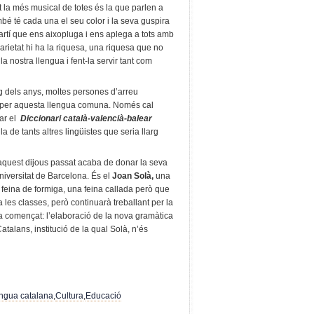
t la més musical de totes és la que parlen a
mbé té cada una el seu color i la seva guspira
rtí que ens aixopluga i ens aplega a tots amb
 varietat hi ha la riquesa, una riquesa que no
a nostra llengua i fent-la servir tant com
rg dels anys, moltes persones d’arreu
t per aquesta llengua comuna. Només cal
car el
Diccionari català-valencià-balear
la de tants altres lingüistes que seria llarg
 aquest dijous passat acaba de donar la seva
niversitat de Barcelona. És el
Joan Solà,
una
 feina de formiga, una feina callada però que
 les classes, però continuarà treballant per la
 començat: l’elaboració de la nova gramàtica
Catalans, institució de la qual Solà, n’és
ngua catalana
,
Cultura
,
Educació