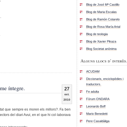
c
Blog de José Mª Castillo
Blog de Maria Escalas
.
Blog de Ramón Cotarelo
Blog de Rosa María Artal
Blog de teologia
à
Blog de Xavier Pikaza
Blog Societat anònima
Alguns llocs d' interès.
ACUDAM
Diccionaris, enciclopèdies i
traductors.
me íntegre.
27
Fe adulta
oct.
Fòrum ONDARA
2010
Leonardo Boff
itat que sempre es moren els millors?. Fa ben
Mario Benedetti
ctors del diari Avui, en el que hi col·laborava
Pere Casaldàliga