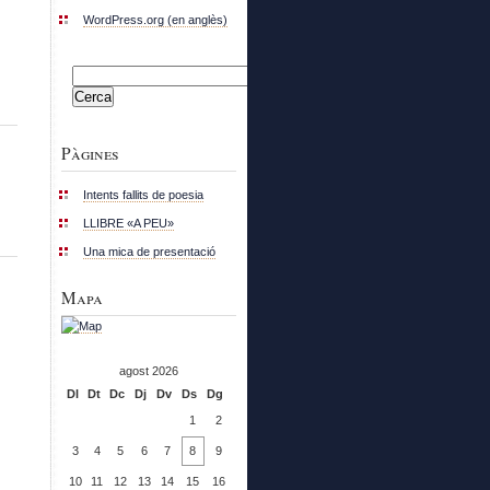
WordPress.org (en anglès)
Cerca:
Pàgines
Intents fallits de poesia
LLIBRE «A PEU»
Una mica de presentació
Mapa
agost 2026
Dl
Dt
Dc
Dj
Dv
Ds
Dg
1
2
3
4
5
6
7
8
9
10
11
12
13
14
15
16