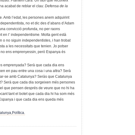
ifusió:
Plantem cara.
Un títol que reconeix
 ha acabat de reblar el clau:
Defensa de la
pre. Amb l’edat, les persones anem adquirint
ndependentista, no et dic des d’abans d’Adam
 una convicció profunda, no per raons
nt en l’ independentisme. Molta gent està
 o no siguin independentistes, i han trobat
ta a les necessitats que tenien. Jo potser
e no ens emprenyessin, però Espanya és
més emprenyada? Serà que cada dia ens
n en pau entre una cosa i una altra? Serà
car-se amb Catalunya? Seràs que Catalunya
gat? Serà que cada dia sorgeixen més persones
 el que pensen després de veure que no hi ha
ocant tant el botet que cada dia hi ha som més
n Espanya i que cada dia ens queda més
alunya
,
Política.