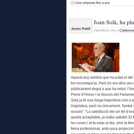
Una resposta fins a ara
Joan Solà, ha pla
Jaume Pubill
Classificat com a
Catalunya
Aquest any sembla que ha estat el de
fos reconegut ja. Però ho era dins uns 
públicament degut a que ha rebut l’hono
Premi d’Honor i al discurs del Parlament
Solà ja té una llarga trajectòria com a 
lingüística, però no únicament. També m
socials”. “La satisfacció del sol fet d’e
queda acceptable, ja estàs satisfet. El 
les coses i et fa estar al dia, sinó la f
feina professional, amb poca projecció