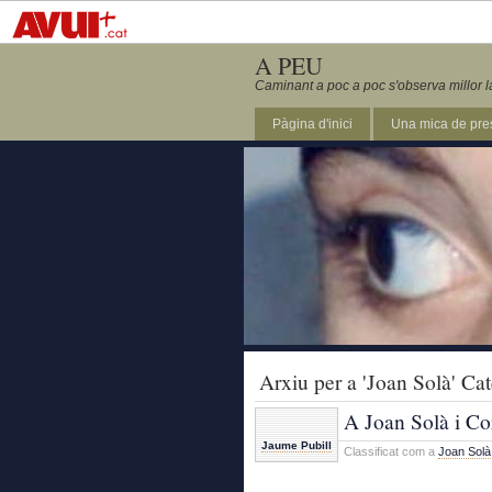
A PEU
Caminant a poc a poc s'observa millor l
Pàgina d'inici
Una mica de pre
Arxiu per a 'Joan Solà' Ca
A Joan Solà i Co
Jaume Pubill
Classificat com a
Joan Solà