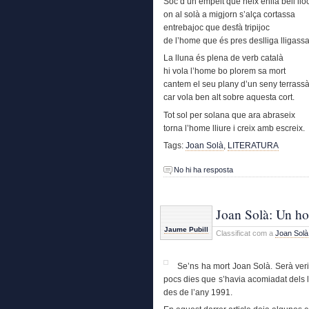
Sóc d’un empelt que neix enllà bell llo
on al solà a migjorn s’alça cortassa
entrebajoc que desfà tripijoc
de l’home que és pres deslliga lligassa
La lluna és plena de verb català
hi vola l’home bo plorem sa mort
cantem el seu plany d’un seny terrass
car vola ben alt sobre aquesta cort.
Tot sol per solana que ara abraseix
torna l’home lliure i creix amb escreix.
Tags:
Joan Solà
,
LITERATURA
No hi ha resposta
Joan Solà: Un ho
Jaume Pubill
Classificat com a
Joan Solà
Se’ns ha mort Joan Solà. Serà ver
pocs dies que s’havia acomiadat dels le
des de l’any 1991.