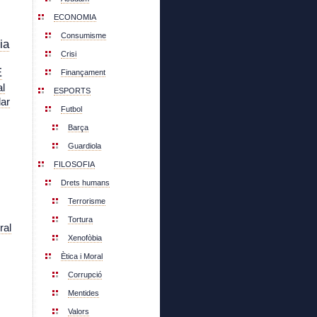
ECONOMIA
Consumisme
ia
Crisi
E
Finançament
l
ESPORTS
lar
Futbol
Barça
Guardiola
FILOSOFIA
Drets humans
Terrorisme
Tortura
ral
Xenofòbia
Ètica i Moral
Corrupció
Mentides
Valors