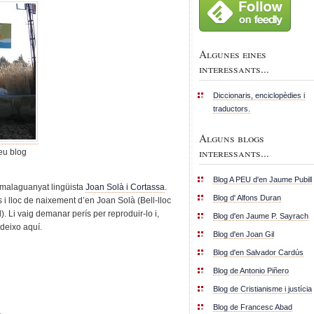
Algunes eines
interessants...
Diccionaris, enciclopèdies i
traductors.
Alguns blogs
interessants...
eu blog
Blog A PEU d'en Jaume Pubill
i malaguanyat lingüista
Joan Solà i Cortassa
.
Blog d' Alfons Duran
 lloc de naixement d’en Joan Solà (Bell-lloc
l). Li vaig demanar perís per reproduir-lo i,
Blog d'en Jaume P. Sayrach
deixo aquí.
Blog d'en Joan Gil
Blog d'en Salvador Cardús
Blog de Antonio Piñero
Blog de Cristianisme i justícia
Blog de Francesc Abad