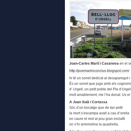
Joan-Carles Martí i Casanova
en el s
http://poemariinconclus.blogspot.com/
hi té un sonet dedicat al desaparegut 
És un sonet que juga amb els cognoms i
d’ Urgell, un petit poble del Pla d’Urgel
molt amablement, me l’ha donat. Us el 
A Joan Solà i Cortassa
Sóc d’un bocatge que de tan petit
la mort s’escampa avall a cau d’orella
en caure el mot al pou gran esclafit
on s’hi arremolina la quadrella.