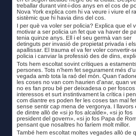
treballar durant vint-i-dos anys en el cos de po
Nova York explica com hi va veure i viure el 
sistèmic que hi havia dins del cos.
I per què va voler ser policia? Explica que el 
motivar a ser policia un fet que va haver de p
tenia quinze anys. Ell i el seu germà van ser
detinguts per invasió de propietat privada i el
apallissar. El trauma el va fer voler convertir-
policia i canviar la professió des de dins, expli
Tots hem escoltat sovint crítiques a estament
persones. Tots n’hem fet segurament més d’
vegada amb tota la raó del món. Quan t’adon
les coses no van com haurien d’anar, quan v
no es fan prou bé per deixadesa o per foscos
interessos et surt instintivament la crítica i p
com diantre es poden fer les coses tan mal fe
sense sentir cap mena de vergonya. I llavors 
de dintre allò de «si jo fos alcalde», «si jo fos
president del govern», «si jo fos Papa de R
pensant que nosaltres ho faríem molt millor.
També hem escoltat moltes vegades allò de q