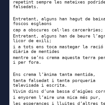
repetint sempre les mateixes podrid
falsedats.
Entretant, alguns han hagut de baix
foscos esglaons
cap a obscures cel·les carceràries;
Entretant, alguns han de beure l’ag
licor de exili;
i a tots ens toca mastegar la ració
diària de mentides
mentre se’ns crema aquesta terra pe
i per fora.
Ens crema l’ànima tanta mentida,
tanta falsedat i tanta porqueria
televisada i escrita.
Vivim dins d’una bassa d’aigües cor
i enyorem l’aire una mica més pur,
les esperances i lluites d’altres t