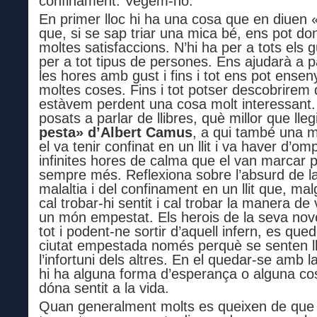
confinament. Vegem-ho.
En primer lloc hi ha una cosa que en diuen «
que, si se sap triar una mica bé, ens pot do
moltes satisfaccions. N’hi ha per a tots els g
per a tot tipus de persones. Ens ajudarà a 
les hores amb gust i fins i tot ens pot ensen
moltes coses. Fins i tot potser descobrirem
estàvem perdent una cosa molt interessant.
posats a parlar de llibres, què millor que lleg
pesta» d’Albert Camus
, a qui també una m
el va tenir confinat en un llit i va haver d’omp
infinites hores de calma que el van marcar 
sempre més. Reflexiona sobre l’absurd de l
malaltia i del confinament en un llit que, malg
cal trobar-hi sentit i cal trobar la manera de
un món empestat. Els herois de la seva nove
tot i podent-ne sortir d’aquell infern, es que
ciutat empestada només perquè se senten ll
l’infortuni dels altres. En el quedar-se amb l
hi ha alguna forma d’esperança o alguna co
dóna sentit a la vida.
Quan generalment molts es queixen de que