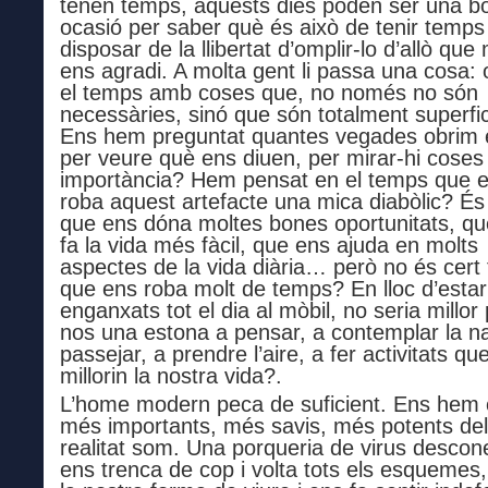
tenen temps, aquests dies poden ser una b
ocasió per saber què és això de tenir temps
disposar de la llibertat d’omplir-lo d’allò que
ens agradi. A molta gent li passa una cosa:
el temps amb coses que, no només no són
necessàries, sinó que són totalment superfic
Ens hem preguntat quantes vegades obrim e
per veure què ens diuen, per mirar-hi cose
importància? Hem pensat en el temps que 
roba aquest artefacte una mica diabòlic? És
que ens dóna moltes bones oportunitats, q
fa la vida més fàcil, que ens ajuda en molts
aspectes de la vida diària… però no és cer
que ens roba molt de temps? En lloc d’estar
enganxats tot el dia al mòbil, no seria millor
nos una estona a pensar, a contemplar la na
passejar, a prendre l’aire, a fer activitats qu
millorin la nostra vida?.
L’home modern peca de suficient. Ens hem 
més importants, més savis, més potents de
realitat som. Una porqueria de virus descon
ens trenca de cop i volta tots els esquemes,