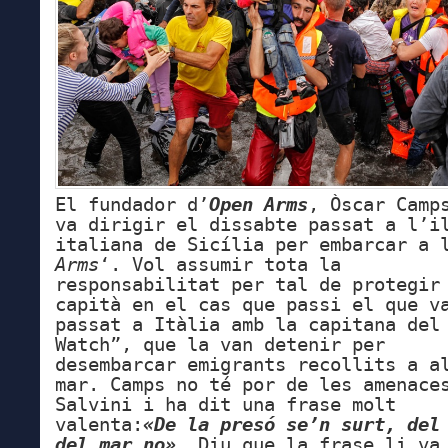
El fundador d’
Open Arms
, Òscar Camp
va dirigir el dissabte passat a l’i
italiana de Sicília per embarcar a 
Arms
‘. Vol assumir tota la
responsabilitat per tal de protegir
capità en el cas que passi el que v
passat a Itàlia amb la capitana del
Watch”, que la van detenir per
desembarcar emigrants recollits a a
mar. Camps no té por de les amenace
Salvini i ha dit una frase molt
valenta:
«De la presó se’n surt, del
del mar no».
Diu que la frase li va