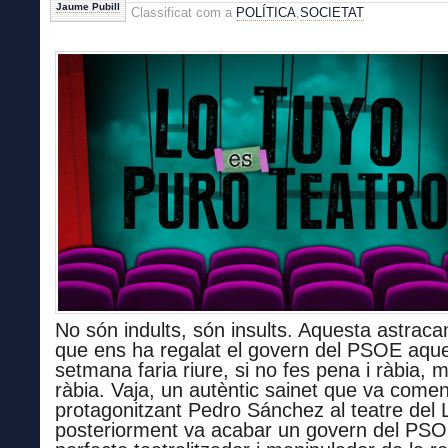
Jaume Pubill
Classificat com a
POLÍTICA
,
SOCIETAT
No són indults,
són insults. Aquesta astrac
que ens h
a
regalat el govern del PSOE
aqu
setmana faria riure, si no fes pena
i
ràbia,
m
ràbia
. Vaja, un autèntic sainet
que va comen
protagonitza
n
t
Pedro Sánchez al teatre del L
posteriorment
va acabar
un govern del
PSO