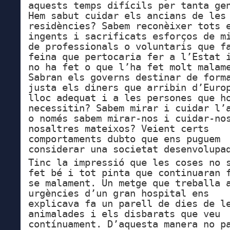
aquests temps difícils per tanta ge
Hem sabut cuidar els ancians de les
residències? Sabem reconèixer tots 
ingents i sacrificats esforços de m
de professionals o voluntaris que f
feina que pertocaria fer a l’Estat 
no ha fet o que l’ha fet molt malam
Sabran els governs destinar de form
justa els diners que arribin d’Euro
lloc adequat i a les persones que h
necessitin? Sabem mirar i cuidar l’
o només sabem mirar-nos i cuidar-no
nosaltres mateixos? Veient certs
comportaments dubto que ens puguem
considerar una societat desenvolupa
Tinc la impressió que les coses no 
fet bé i tot pinta que continuaran 
se malament. Un metge que treballa 
urgències d’un gran hospital ens
explicava fa un parell de dies de l
animalades i els disbarats que veu
contínuament. D’aquesta manera no p