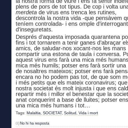
la nostra forma de viure i ens fa sentir indef
plens de pors de tot tipus. De cop i volta un
merdeta
de virus ens trenca les rutines,
descontrola la nostra vida -que pensàvem q
teníem controlada- i ens omple d’interrogant
d’inseguretats.
Després d’aquesta imposada quarantena po
fins i tot tornarem a tenir ganes d’abraçar el
amics, de saludar-nos xocant-nos les mans 
compartir una estona de taula i conversa. P
aquest virus ens farà una mica més humans
mica més humils; potser ens farà sortir una
de nosaltres mateixos; potser ens farà pen
encara no ho podem pas tot, de que som mol
i més petits que els mateix coronavirus; que
nostra societat és molt injusta i que ens cald
repartir més i millor el benestar que la socie
anat conquerint a base de lluites; potser ens
una mica més humans i tot…
Tags:
Malaltia
,
SOCIETAT
,
Solitud
,
Vida i mort
No hi ha resposta