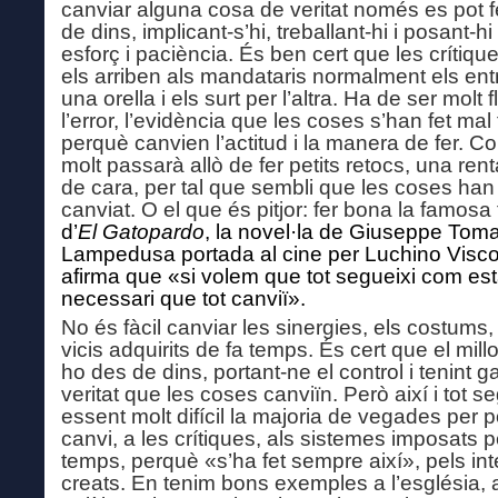
canviar alguna cosa de veritat només es pot f
de dins, implicant-s’hi, treballant-hi i posant-hi
esforç i paciència. És ben cert que les crítiqu
els arriben als mandataris normalment els ent
una orella i els surt per l’altra. Ha de ser molt 
l’error, l’evidència que les coses s’han fet mal 
perquè canvien l’actitud i la manera de fer. C
molt passarà allò de fer petits retocs, una ren
de cara, per tal que sembli que les coses han
canviat. O el que és pitjor: fer bona la famosa
d’
El Gatopardo
, la novel·la de Giuseppe Toma
Lampedusa portada al cine per Luchino Visco
afirma que «si volem que tot segueixi com est
necessari que tot canviï».
No és fàcil canviar les sinergies, els costums,
vicis adquirits de fa temps. És cert que el millo
ho des de dins, portant-ne el control i tenint 
veritat que les coses canviïn. Però així i tot s
essent molt difícil la majoria de vegades per p
canvi, a les crítiques, als sistemes imposats p
temps, perquè «s’ha fet sempre així», pels in
creats. En tenim bons exemples a l’església, a