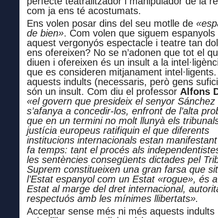
perfecte teatralitzador i manipulador de la rea
com ja ens té acostumats.
Ens volen posar dins del seu motlle de
«esp
de bien»
. Com volen que siguem
espanyols
aquest vergonyós espectacle i teatre tan do
ens ofereixen? No se n’adonen que tot el qu
diuen i ofereixen és un insult a la intel·ligènc
que es consideren mitjanament intel·ligents
aquests indults (necessaris, però gens sufic
són un insult.
Com diu el professor
Alfons 
«e
l govern que presideix el senyor Sánchez
s’afanya a concedir-los, enfront de l’alta prob
que en un termini no molt llunyà els tribunal
justícia europeus ratifiquin el que diferents
institucions internacionals estan manifestan
fa temps: tant el procés als independentist
les sentències consegüents dictades pel Tri
Suprem constitueixen una gran farsa que si
l’Estat espanyol com un Estat «rogue», és a
Estat al marge del dret internacional, autorita
respectuós amb les mínimes llibertats».
Acceptar
sense més
ni més
aquests indults