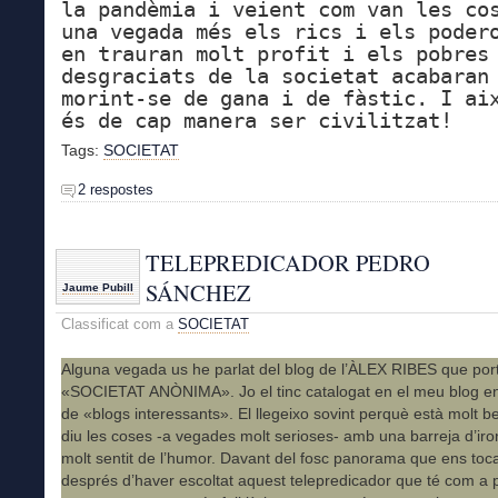
la pandèmia i veient com van les co
una v
egada més els rics i els poder
en trauran molt profit i els pobres
desgraciats de la societat acabaran
morint-se de gana i de fàstic. I ai
és de cap manera ser civilitzat!
Tags:
SOCIETAT
2 respostes
TELEPREDICADOR PEDRO
SÁNCHEZ
Jaume Pubill
Classificat com a
SOCIETAT
Alguna vegada us he parlat del blog de l’ÀLEX RIBES que porta
«SOCIETAT ANÒNIMA». Jo el tinc catalogat en el meu blog en 
de «blogs interessants». El llegeixo sovint perquè està molt ben
diu les coses -a vegades molt serioses- amb una barreja d’iro
molt sentit de l’humor. Davant del fosc panorama que ens toca
després d’haver escoltat aquest telepredicador que té com a 