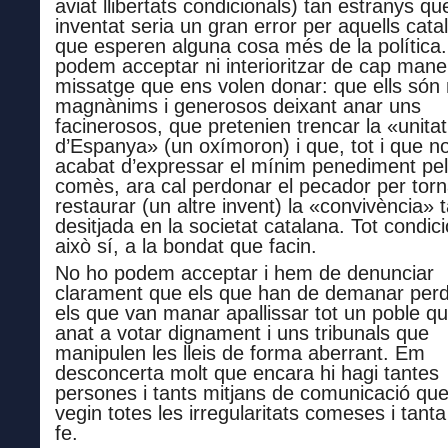
aviat llibertats condicionals)
tan estranys qu
inventat
seria un gran error per aquells cata
que esperen alguna cosa més de la política
podem acceptar
ni interioritzar de cap mane
missatge que ens volen donar:
que
ells
són 
magnànims i generosos deixant
anar uns
facinerosos, que pretenien trencar la «unitat
d’Espanya» (un oxímoron)
i que,
tot i que
no
acabat d’expressar
el mínim penediment pel
comès,
ara
cal perdonar el pecador per torn
restaurar (un altre invent) la «convivència» 
desitjada en la societat catalana.
Tot condici
això sí, a la bondat que facin.
No ho podem acceptar i
hem de denunciar
clarament que els que han de demanar per
els que van manar apallissar tot un poble q
anat a votar dignament i uns tribunals que
manipulen les lleis de forma aberrant.
Em
desconcerta molt que encara hi hagi tantes
persones i tants mitjans de comunicació qu
vegin
totes les
irregularitats
comeses
i tant
fe.