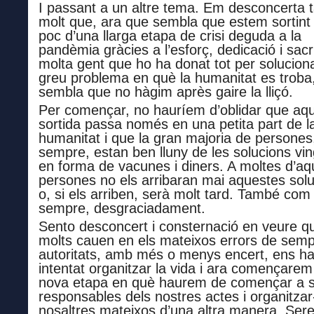
I passant a un altre tema. Em desconcerta
molt que, ara que s
embla que estem sortint
poc d’una llarga etapa de crisi deguda a la
pandèmia gràcies a l’esforç, dedicació i sacri
molta gent que ho ha donat tot per soluciona
greu problema en què la humanitat es troba
sembla que no hàgim après gaire la lliçó
.
Per comença
r
, n
o
hauríem d’
oblidar que
aq
sortida
passa només en una petita part de l
humanitat i que la gran majoria de persone
sempre, estan ben lluny de les solucions vi
en forma de vacunes i diners. A moltes d’a
persones no els arribaran mai aquestes sol
o, si els arriben, serà molt tard. També com
sempre, desgraciadament.
Sento desconcert i consternació en veure q
molts cauen en els mateixos errors de semp
autoritats, amb més o menys encert, ens h
intentat organitzar la vida i ara començare
nova etapa en què haurem de començar a 
responsables dels nostres actes i organitzar
nosaltres mateixos d’una altra manera. Ser