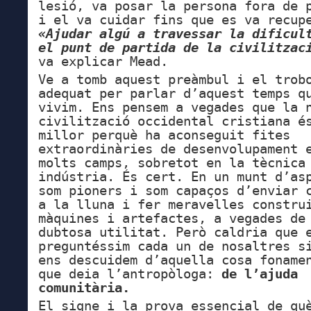
lesió, va posar la persona fora de 
i el va cuidar fins que es va recup
«Ajudar algú a travessar la dificul
el punt de partida de la civilitzac
va explicar Mead.
Ve a tomb aquest preàmbul i el trob
adequat per parlar d’aquest temps q
vivim. Ens pensem a vegades que la 
civilització occidental cristiana é
millor perquè ha aconseguit fites
extraordinàries de desenvolupament 
molts camps, sobretot en la tècnica
indústria. És cert. En un munt d’as
som pioners i som capaços d’enviar 
a la lluna i fer meravelles constru
màquines i artefactes, a vegades de
dubtosa utilitat. Però caldria que 
preguntéssim cada un de nosaltres s
ens descuidem d’aquella cosa foname
que deia l’antropòloga:
de l’ajuda
comunitària.
El signe i la prova essencial de qu