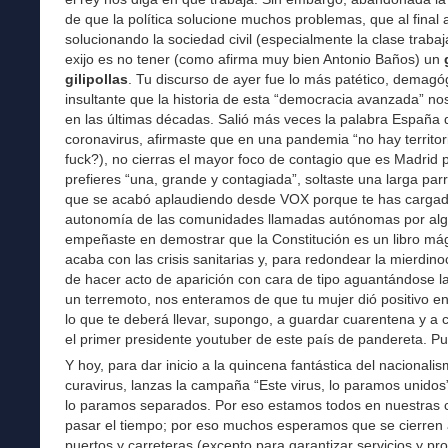
de que la política solucione muchos problemas, que al final
solucionando la sociedad civil (especialmente la clase trabaj
exijo es no tener (como afirma muy bien Antonio Baños) un
gilipollas
. Tu discurso de ayer fue lo más patético, demagó
insultante que la historia de esta “democracia avanzada” no
en las últimas décadas. Salió más veces la palabra España 
coronavirus, afirmaste que en una pandemia “no hay territor
fuck?), no cierras el mayor foco de contagio que es Madrid
prefieres “una, grande y contagiada”, soltaste una larga parr
que se acabó aplaudiendo desde VOX porque te has cargad
autonomía de las comunidades llamadas autónomas por alg
empeñaste en demostrar que la Constitución es un libro má
acaba con las crisis sanitarias y, para redondear la mierdin
de hacer acto de aparición con cara de tipo aguantándose la
un terremoto, nos enteramos de que tu mujer dió positivo en
lo que te deberá llevar, supongo, a guardar cuarentena y a c
el primer presidente youtuber de este país de pandereta. Pu
Y hoy, para dar inicio a la quincena fantástica del nacionali
curavirus, lanzas la campaña “Este virus, lo paramos unidos”
lo paramos separados. Por eso estamos todos en nuestras 
pasar el tiempo; por eso muchos esperamos que se cierren 
puertos y carreteras (excepto para garantizar servicios y pr