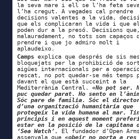
la seva mare i ell se l’ha feta sev
l’ha cregut. A vegades cal prendre
decisions valentes a la vida, decis
que els complicaran la vida i que e
poden dur a la presó. Decisions que
malauradament, no tots som capaços 
prendre i que jo admiro molt i
aplaudeixo.
Camps
explica que després de sis me
bloquejats per la prohibició de sor
aigües internacionals per a operaci
rescat, no pot quedar-se més temps 
davant el que està succeint a la
Mediterrània Central.
«No pot ser. 
puc quedar parat. Ho sento en l’àni
Sóc pare de família. Sóc el directo
d’una organització humanitària que
protegeix la vida humana al mar. Ti
principis i en aquest moment prefer
estar en la posició de la capitana 
‘Sea Watch’.
El fundador d’Open Arm
assenyala que
«obeir no porta a res