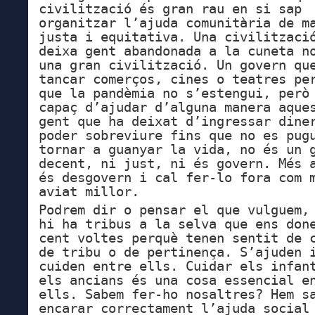
civilització és gran rau en si sap
organitzar l’ajuda comunitària de m
justa i equitativa. Una civilitzaci
deixa gent abandonada a la cuneta n
una gran civilització. Un govern qu
tancar comerços, cines o teatres pe
que la pandèmia no s’estengui, però
capaç d’ajudar d’alguna manera aque
gent que ha deixat d’ingressar dine
poder sobreviure fins que no es pug
tornar a guanyar la vida, no és un 
decent, ni just, ni és govern. Més 
és desgovern i cal fer-lo fora com 
aviat millor.
Podrem dir o pensar el que vulguem,
hi ha tribus a la selva que ens don
cent voltes perquè tenen sentit de 
de tribu o de pertinença. S’ajuden 
cuiden entre ells. Cuidar els infan
els ancians és una cosa essencial e
ells. Sabem fer-ho nosaltres? Hem s
encarar correctament l’ajuda social