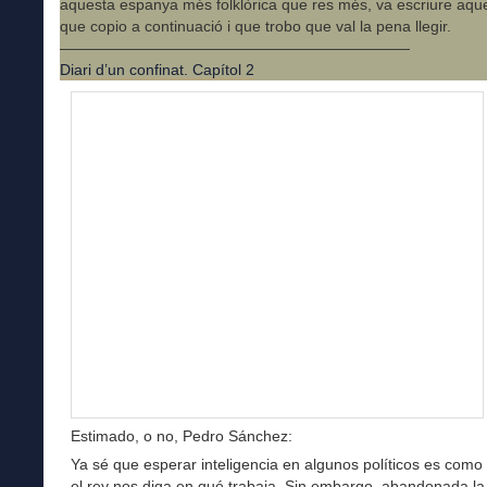
aquesta espanya més folklòrica que res més, va escriure aqu
que copio a continuació i que trobo que val la pena llegir.
———————————————————————
Diari d’un confinat. Capítol 2
Estimado, o no, Pedro Sánchez:
Ya sé que esperar inteligencia en algunos políticos es como
el rey nos diga en qué trabaja. Sin embargo, abandonada l