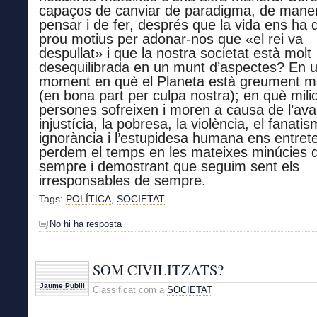
capaços de canviar de paradigma, de mane
pensar i de fer, després que la vida ens ha 
prou motius
per
adonar-nos que «el rei va
despullat» i que la nostra societat està
molt
desequilibrada en
un munt d’
aspectes? En 
moment en què el Planeta està greument ma
(en bona part per culpa nostra); en què mili
persones sofreixen i moren a causa de l’avar
injustícia, la pobresa, la violència, el fanatis
ignorància i l’estupidesa humana ens entre
perdem el temps
en les mateixes minúcies 
sempre
i demostrant que seguim sent els
irresponsables de sempre.
Tags:
POLÍTICA
,
SOCIETAT
No hi ha resposta
SOM CIVILITZATS?
Jaume Pubill
Classificat com a
SOCIETAT