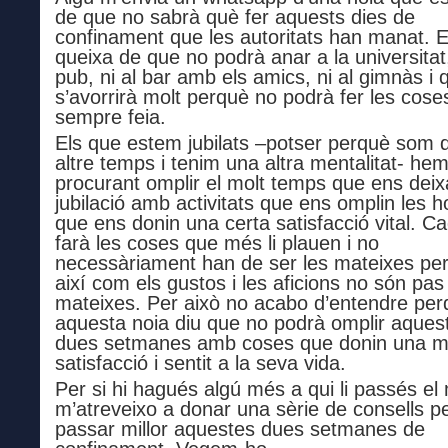
de que no sabrà què fer aquests dies de
confinament que les autoritats han manat. 
queixa de que no podrà anar a la universitat,
pub, ni al bar amb els amics, ni al gimnàs i 
s’avorrirà molt perquè no podrà fer les cose
sempre feia.
Els que estem jubilats –potser perquè som 
altre temps i tenim una altra mentalitat- he
procurant omplir el molt temps que ens deix
jubilació amb activitats que ens omplin les h
que ens donin una certa satisfacció vital. C
farà les coses que més li plauen i no
necessàriament han de ser les mateixes per 
així com els gustos i les aficions no són pas
mateixes. Per això no acabo d’entendre per
aquesta noia diu que no podrà omplir aques
dues setmanes amb coses que donin una m
satisfacció i sentit a la seva vida.
Per si hi hagués algú més a qui li passés el 
m’atreveixo a donar una sèrie de consells p
passar millor aquestes dues setmanes de