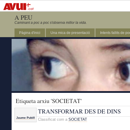
A PEU
Caminant a poc a poc s'observa millor la vida.
Pàgina d'inici
Una mica de presentació
Intents fallits de p
Etiqueta arxiu 'SOCIETAT'
TRANSFORMAR DES DE DINS
Jaume Pubill
Classificat com a
SOCIETAT