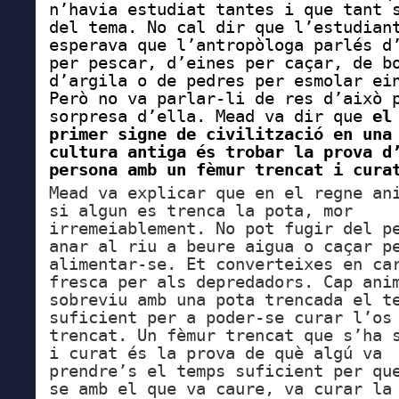
n’havia estudiat tantes i que tant 
del tema. No cal dir que l’estudian
esperava que l’antropòloga parlés d
per pescar, d’eines per caçar, de b
d’argila o de pedres per esmolar ei
Però no va parlar-li de res d’això 
sorpresa d’ella. Mead va dir que
el
primer signe de civilització en una
cultura antiga és trobar la prova d
persona amb un fèmur trencat i cura
Mead va explicar que en el regne an
si algun es trenca la pota, mor
irremeiablement. No pot fugir del p
anar al riu a beure aigua o caçar p
alimentar-se. Et converteixes en ca
fresca per als depredadors. Cap ani
sobreviu amb una pota trencada el t
suficient per a poder-se curar l’os
trencat.
Un fèmur trencat que s’ha 
i curat és la prova de què algú va
prendre’s el temps suficient per qu
se amb el que va caure, va curar la