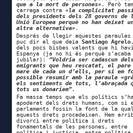
que a la mort de persones»
. Però ta
carrega contra «
la complicitat pass
dels presidents dels 28 governs de 
Unió Europea perquè no han deixat u
altra alternativa»
.
Després de llegir aquestes paraules
puc dir el que deia
Santiago Agrelo
dels pocs bisbes valents que hi hav
Espanya (ja no hi és perquè s’acaba
jubilar):
“Voldria ser cadascun del
emigrants que heu rescatat, el pare
mare de cada un d’ells, per si em f
possible resumir amb la paraula «gr
els sentiments de tots, l’abraçada 
tots us donaríem”.
Fa massa temps que els polítics s’h
apoderat dels drets humans, com si 
parlaments fossin la font de la qua
aquests drets procedeixen. Hem arri
divorci entre política i drets
fonamentals de les persones, entre
política i justícia, entre política