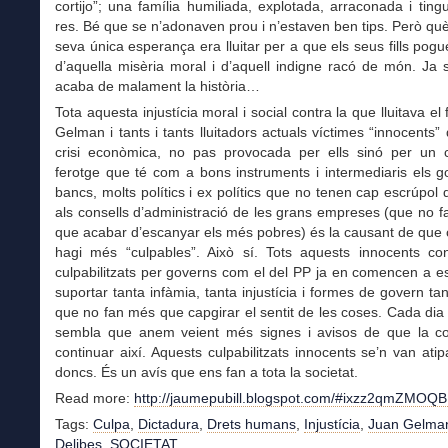
cortijo”; una família humiliada, explotada, arraconada i tin
res. Bé que se n’adonaven prou i n’estaven ben tips. Però qu
seva única esperança era lluitar per a que els seus fills pogue
d’aquella misèria moral i d’aquell indigne racó de món. Ja
acaba de malament la història…
Tota aquesta injustícia moral i social contra la que lluitava el 
Gelman i tants i tants lluitadors actuals víctimes “innocents”
crisi econòmica, no pas provocada per ells sinó per un c
ferotge que té com a bons instruments i intermediaris els g
bancs, molts polítics i ex polítics que no tenen cap escrúpol 
als consells d’administració de les grans empreses (que no 
que acabar d’escanyar els més pobres) és la causant de que 
hagi més “culpables”. Això sí. Tots aquests innocents co
culpabilitzats per governs com el del PP ja en comencen a es
suportar tanta infàmia, tanta injustícia i formes de govern tan
que no fan més que capgirar el sentit de les coses. Cada di
sembla que anem veient més signes i avisos de que la c
continuar així. Aquests culpabilitzats innocents se’n van atipa
doncs. És un avís que ens fan a tota la societat.
Read more:
http://jaumepubill.blogspot.com/#ixzz2qmZMOQ
Tags:
Culpa
,
Dictadura
,
Drets humans
,
Injustícia
,
Juan Gelma
Delibes
,
SOCIETAT