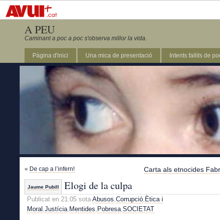
A PEU
Caminant a poc a poc s'observa millor la vida.
Pàgina d'inici
Una mica de presentació
Intents fallits de p
«
De cap a l’infern!
Carta als etnocides Fab
Elogi de la culpa
Jaume Pubill
Publicat en 21:05 sota
Abusos
,
Corrupció
,
Ètica i
Moral
,
Justícia
,
Mentides
,
Pobresa
,
SOCIETAT