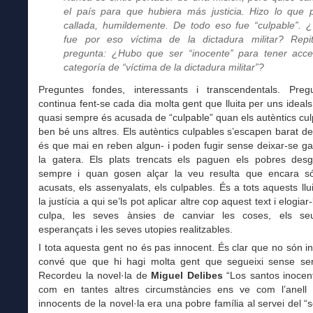
el país para que hubiera más justicia. Hizo lo que 
callada, humildemente. De todo eso fue “culpable”. 
fue por eso víctima de la dictadura militar? Repi
pregunta: ¿Hubo que ser “inocente” para tener acc
categoría de “víctima de la dictadura militar”?
Preguntes fondes, interessants i transcendentals. Pre
continua fent-se cada dia molta gent que lluita per uns ideal
quasi sempre és acusada de “culpable” quan els autèntics cu
ben bé uns altres. Els autèntics culpables s’escapen barat del
és que mai en reben algun- i poden fugir sense deixar-se ga
la gatera. Els plats trencats els paguen els pobres desg
sempre i quan gosen alçar la veu resulta que encara só
acusats, els assenyalats, els culpables. És a tots aquests llu
la justícia a qui se’ls pot aplicar altre cop aquest text i elogiar
culpa, les seves ànsies de canviar les coses, els se
esperançats i les seves utopies realitzables.
I tota aquesta gent no és pas innocent. És clar que no són in
convé que que hi hagi molta gent que segueixi sense ser
Recordeu la novel·la de
Miguel Delibes
“Los santos inocent
com en tantes altres circumstàncies ens ve com l’anell a
innocents de la novel·la era una pobre família al servei del “s