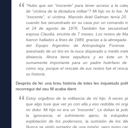
“Hubo que ser “inocente” para tener acceso a la cate
de “víctima de la dictadura militar”? Mi hijo no lo fue. N
“inocente”, sí víctima. Marcelo Ariel Gelman tenía 20
cuando fue secuestrado en su casa por un comando mil
el 24 de agosto de 1976. También fue secuestra
esposa Claudia, encinta de 7 meses. Los restos de Ma
fueron hallados a fines de 1989, gracias a la abnegada 
del Equipo Argentino de Antropología Forense.
asesinado de un tiro en la nuca disparado a medio met
distancia. Ahora tiene sepultura y es éste un 
sumamente importante para un padre huérfano de 
como soy, porque el rescate de sus restos fue el resca
su historia.
Després de fer una breu història de totes les inquietuds polít
recorregut del seu fill acaba dient:
Estoy orgulloso de la militancia de mi hijo. A veces p
que algo tuve que ver yo con ella y eso redobla mi orgu
mi dolor. Mi hijo no era un “inocente”. Le dolían la pob
la ignorancia, el sufrimiento ajeno, la estupide
explotación de los poderosos, la sumisión de los déb
Nunca se sintió portador de una misión, pero quiso ca