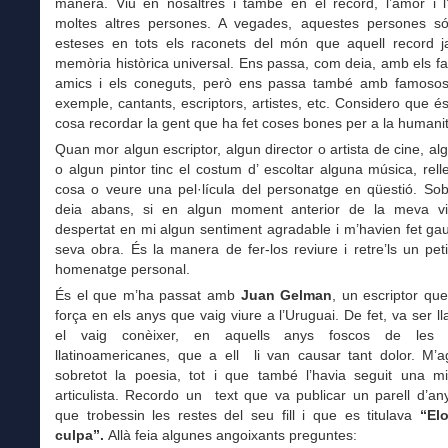
manera. Viu en nosaltres i també en el record, l’amor i l
moltes altres persones. A vegades, aquestes persones só
esteses en tots els raconets del món que aquell record j
memòria històrica universal. Ens passa, com deia, amb els fam
amics i els coneguts, però ens passa també amb famoso
exemple, cantants, escriptors, artistes, etc. Considero que 
cosa recordar la gent que ha fet coses bones per a la humanit
Quan mor algun escriptor, algun director o artista de cine, al
o algun pintor tinc el costum d’ escoltar alguna música, rell
cosa o veure una pel·lícula del personatge en qüestió. Sob
deia abans, si en algun moment anterior de la meva v
despertat en mi algun sentiment agradable i m’havien fet ga
seva obra. És la manera de fer-los reviure i retre’ls un pet
homenatge personal.
És el que m’ha passat amb
Juan Gelman
, un escriptor que 
força en els anys que vaig viure a l’Uruguai. De fet, va ser l
el vaig conèixer, en aquells anys foscos de les d
llatinoamericanes, que a ell li van causar tant dolor. M’a
sobretot la poesia, tot i que també l’havia seguit una 
articulista. Recordo un text que va publicar un parell d’a
que trobessin les restes del seu fill i que es titulava
“Elo
culpa”.
Allà feia algunes angoixants preguntes: