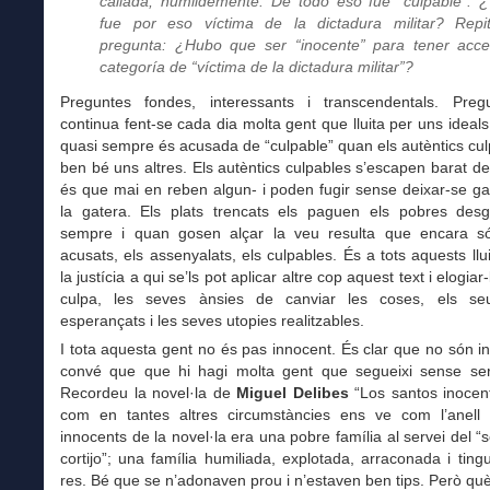
callada, humildemente. De todo eso fue “culpable”. 
fue por eso víctima de la dictadura militar? Repi
pregunta: ¿Hubo que ser “inocente” para tener acc
categoría de “víctima de la dictadura militar”?
Preguntes fondes, interessants i transcendentals. Pre
continua fent-se cada dia molta gent que lluita per uns ideal
quasi sempre és acusada de “culpable” quan els autèntics cu
ben bé uns altres. Els autèntics culpables s’escapen barat del
és que mai en reben algun- i poden fugir sense deixar-se ga
la gatera. Els plats trencats els paguen els pobres desg
sempre i quan gosen alçar la veu resulta que encara só
acusats, els assenyalats, els culpables. És a tots aquests llu
la justícia a qui se’ls pot aplicar altre cop aquest text i elogiar
culpa, les seves ànsies de canviar les coses, els se
esperançats i les seves utopies realitzables.
I tota aquesta gent no és pas innocent. És clar que no són in
convé que que hi hagi molta gent que segueixi sense ser
Recordeu la novel·la de
Miguel Delibes
“Los santos inocent
com en tantes altres circumstàncies ens ve com l’anell a
innocents de la novel·la era una pobre família al servei del “s
cortijo”; una família humiliada, explotada, arraconada i tin
res. Bé que se n’adonaven prou i n’estaven ben tips. Però qu