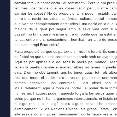
canviar tots «la consciència i el sentiment». Però jo em pregu
fer més per tal de que les coses vagin per un altre cam
canviar les coses? No és proporcional ni podem establir par
entre una nació, les vides econòmica, cultural, social i emoc
qual van ser completament destruïdes i una nació en la qual
majoria de la gent pot seguir amb la seva vida com si 
passat; no hi ha paral·lelisme entre un poble que ha estat 
tancat entre murs, constantment humiliat i un altre de perso
en el seu propi Estat sobirà.
Falta proporció perquè es parteix d’un nivell diferent. És com a
de futbol en què un dels contrincants parteix amb un avantatg
Aquí es pot aplicar allò de “tenir la paella pel mànec”. Me
tenen la paella i també el mànec, altres no tenen ni paella
dins. Diem-ho obertament: uns ho tenen quasi tot i els altr
res; uns tenen el poder i els altres no poden res; uns man
només obeeixen; uns controlen i els altres són co
Malauradament, aquí la força del poder i el poder de la forç
només un. I aquest poder i aquesta força la fan servir quan 
volen perquè no hi han organismes internacionals, ni Estats n
hi digui res. I, si hi algú hi diu alguna cosa, s’ho passe
olímpicament. Si les Nacions Unides, els grans Estats i el
interessats no s’hi posen seriosament no hi haurà res a fe