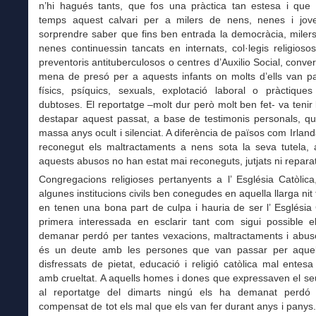
n’hi hagués tants, que fos una pràctica tan estesa i que 
temps aquest calvari per a milers de nens, nenes i jo
sorprendre saber que fins ben entrada la democràcia, miler
nenes continuessin tancats en internats, col·legis religiosos
preventoris antituberculosos o centres d’Auxilio Social, conver
mena de presó per a aquests infants on molts d’ells van pa
físics, psíquics, sexuals, explotació laboral o pràctique
dubtoses. El reportatge –molt dur però molt ben fet- va tenir l
destapar aquest passat, a base de testimonis personals, qu
massa anys ocult i silenciat. A diferència de països com Irlan
reconegut els maltractaments a nens sota la seva tutela,
aquests abusos no han estat mai reconeguts, jutjats ni repara
Congregacions religioses pertanyents a l’ Església Catòlic
algunes institucions civils ben conegudes en aquella llarga nit 
en tenen una bona part de culpa i hauria de ser l’ Església 
primera interessada en esclarir tant com sigui possible el
demanar perdó per tantes vexacions, maltractaments i abus
és un deute amb les persones que van passar per aquel
disfressats de pietat, educació i religió catòlica mal entesa
amb crueltat. A aquells homes i dones que expressaven el se
al reportatge del dimarts ningú els ha demanat perdó
compensat de tot els mal que els van fer durant anys i panys.