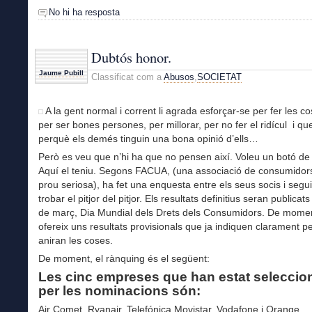
No hi ha resposta
Dubtós honor.
Jaume Pubill
Classificat com a
Abusos
,
SOCIETAT
A la gent normal i corrent li agrada esforçar-se per fer les c
per ser bones persones, per millorar, per no fer el ridícul i qu
perquè els demés tinguin una bona opinió d’ells…
Però es veu que n’hi ha que no pensen així. Voleu un botó d
Aquí el teniu. Segons FACUA, (una associació de consumidor
prou seriosa), ha fet una enquesta entre els seus socis i segu
trobar el pitjor del pitjor. Els resultats definitius seran publicats
de març, Dia Mundial dels Drets dels Consumidors. De mome
ofereix uns resultats provisionals que ja indiquen clarament p
aniran les coses.
De moment, el rànquing és el següent:
Les cinc empreses que han estat selecci
per les nominacions són:
Air Comet, Ryanair, Telefónica Movistar, Vodafone i Orange.