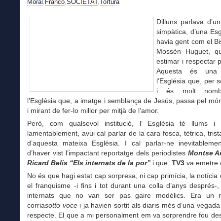
Moral
,
Franco
,
SOCIETAT
,
Tortura
Dilluns parlava d’u
simpàtica, d’una Esg
havia gent com el B
Mossèn Huguet, qu
estimar i respectar 
Aquesta és una
l’Església que, per s
i és molt nomb
l’Església que, a imatge i semblança de Jesús, passa pel món
i mirant de fer-lo millor per mitjà de l’amor.
Però, com qualsevol institució, l’ Església té llums i
lamentablement, avui cal parlar de la cara fosca, tètrica, trist
d’aquesta mateixa Església. I cal parlar-ne inevitableme
d’haver vist l’impactant reportatge dels periodistes
Montse A
Ricard Belis
“Els internats de la por”
i que
TV3
va emetre 
No és que hagi estat cap sorpresa, ni cap primícia, la notícia
el franquisme -i fins i tot durant una colla d’anys després-
internats que no van ser pas gaire modèlics. Era un 
corria
sotto voce
i ja havien sortit als diaris més d’una vegada 
respecte. El que a mi personalment em va sorprendre fou de