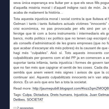
seva única esperança era lluitar per a que els seus fills pogue
d’aquella misèria moral i d’aquell indigne racó de món. Ja
acaba de malament la història…
Tota aquesta injustícia moral i social contra la que lluitava el 
Gelman i tants i tants lluitadors actuals víctimes “innocents”
crisi econòmica, no pas provocada per ells sinó per un c
ferotge que té com a bons instruments i intermediaris els g
bancs, molts polítics i ex polítics que no tenen cap escrúpol 
als consells d’administració de les grans empreses (que no 
que acabar d’escanyar els més pobres) és la causant de que 
hagi més “culpables”. Això sí. Tots aquests innocents co
culpabilitzats per governs com el del PP ja en comencen a es
suportar tanta infàmia, tanta injustícia i formes de govern tan
que no fan més que capgirar el sentit de les coses. Cada di
sembla que anem veient més signes i avisos de que la c
continuar així. Aquests culpabilitzats innocents se’n van atipa
doncs. És un avís que ens fan a tota la societat.
Read more:
http://jaumepubill.blogspot.com/#ixzz2qmZMOQ
Tags:
Culpa
,
Dictadura
,
Drets humans
,
Injustícia
,
Juan Gelma
Delibes
,
SOCIETAT
2 respostes