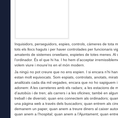
Inquisidors, perseguidors, espies, controls, càmeres de tota m
tots els llocs haguts i per haver controlades per funcionaris vigi
amatents de sistemes orwelians, espietes de totes menes. Al 
l’ordinador. És el que hi ha. I ho hem d’acceptar irremissiblem
volem viure i moure’ns en el món modern.
Ja ningú no pot creure que no ens espien. I si encara n’hi han
estan molt equivocats. Som espiats, controlats, anotats, mirats
analitzats cada dia mil vegades, encara que no ho sapiguem i
adonem: A les carreteres amb els radars; a les estacions de m
d’autobús i de tren; als carrers i a les oficines; també en algun
treball i de diversió; quan ens connectem als ordinadors; qua
una pàgina web a través dels buscadors; quan entrem als cin
demanem un paper, quan anem a treure diners al caixer auto
quan anem a l’hospital; quan anem a l’Ajuntament; quan entr