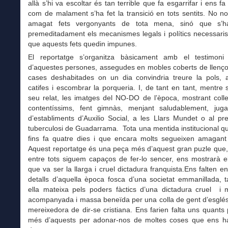
allà s’hi va escoltar és tan terrible que fa esgarrifar i ens f
com de malament s’ha fet la transició en tots sentits. No 
amagat fets vergonyants de tota mena, sinó que s’h
premeditadament els mecanismes legals i polítics necessaris
que aquests fets quedin impunes.
El reportatge s’organitza bàsicament amb el testimoni 
d’aquestes persones, assegudes en mobles coberts de llenço
cases deshabitades on un dia convindria treure la pols, a
catifes i escombrar la porqueria. I, de tant en tant, mentre s
seu relat, les imatges del NO-DO de l’època, mostrant coll
contentíssims, fent gimnàs, menjant saludablement, juga
d’establiments d’Auxilio Social, a les Llars Mundet o al pr
tuberculosi de Guadarrama. Tota una mentida institucional q
fins fa quatre dies i que encara molts segueixen amagant
Aquest reportatge és una peça més d’aquest gran puzle que,
entre tots siguem capaços de fer-lo sencer, ens mostrarà el
que va ser la llarga i cruel dictadura franquista.Ens falten e
detalls d’aquella època fosca d’una societat emmanillada, 
ella mateixa pels poders fàctics d’una dictadura cruel i
acompanyada i massa beneïda per una colla de gent d’esglés
mereixedora de dir-se cristiana. Ens farien falta uns quant
més d’aquests per adonar-nos de moltes coses que ens 