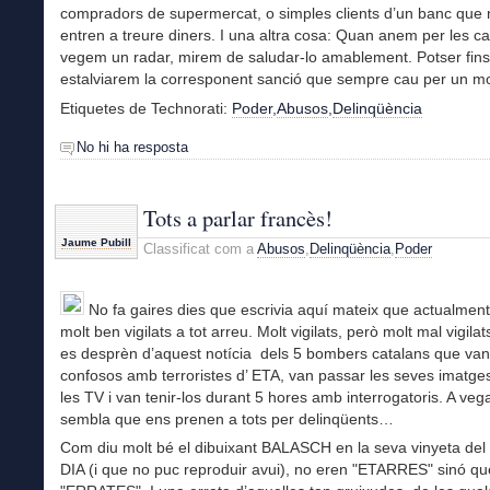
compradors de supermercat, o simples clients d’un banc que
entren a treure diners. I una altra cosa: Quan anem per les ca
vegem un radar, mirem de saludar-lo amablement. Potser fins 
estalviarem la corresponent sanció que sempre cau per un mot
Etiquetes de Technorati:
Poder
,
Abusos
,
Delinqüència
No hi ha resposta
Tots a parlar francès!
Jaume Pubill
Classificat com a
Abusos
,
Delinqüència
,
Poder
No fa gaires dies que escrivia aquí mateix que actualmen
molt ben vigilats a tot arreu. Molt vigilats, però molt mal vigila
es desprèn d’aquest notícia dels 5 bombers catalans que van
confosos amb terroristes d’ ETA, van passar les seves imatges
les TV i van tenir-los durant 5 hores amb interrogatoris. A ve
sembla que ens prenen a tots per delinqüents…
Com diu molt bé el dibuixant BALASCH en la seva vinyeta del
DIA (i que no puc reproduir avui), no eren "ETARRES" sinó qu