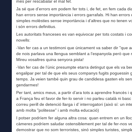
més per rescabalar el mal fet.
Ja sé que d’errors em podem fer tots i, de fet, en fem cada dia
han errors sense importància i errors garrafals. Hi han errors
simples molèsties sense importància i d’altres que no tenen v
i són errors definitius.
Les autoritats franceses es van equivocar per tots costats i co
novells:
-Van fer cas a un testimoni que únicament va saber dir "que a
de nois parlava una llengua semblant a l’espanyola però que 
Mireu vosaltres quina senyora pista!
-Van fer cas de l’únic presumpte etarra detingut que els va be
engalipar per tal de que els seus companys fugits poguessin
temps. Ja veien també quin grau de candidesa gasten els se
gendarmes!
Per tant, amics meus, a partir d’ara tots a aprendre francès i
a França feu el favor de fer-lo servir i no parleu català ni bas
correu perill de detenció llarga i d’ interrogatori (això sí: un int
amb molta "politesse" i amb molta educació)
I potser podríem fer alguna altra cosa: quan entrem en un lloc
càmeres podríem saludar ostensiblement per tal de fer-nos ve
demostrar que no som terroristes, sinó simples turistes, simpl