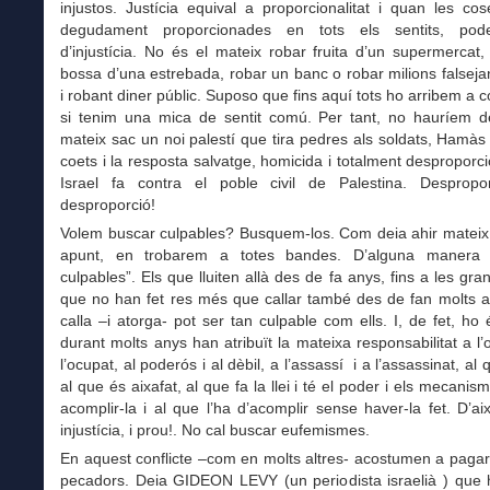
injustos. Justícia equival a proporcionalitat i quan les c
degudament proporcionades en tots els sentits, pod
d’injustícia. No és el mateix robar fruita d’un supermercat
bossa d’una estrebada, robar un banc o robar milions falsej
i robant diner públic. Suposo que fins aquí tots ho arribem a
si tenim una mica de sentit comú. Per tant, no hauríem d
mateix sac un noi palestí que tira pedres als soldats, Hamàs
coets i la resposta salvatge, homicida i totalment despropor
Israel fa contra el poble civil de Palestina. Despropo
desproporció!
Volem buscar culpables? Busquem-los. Com deia ahir mateix
apunt, en trobarem a totes bandes. D’alguna manera 
culpables”. Els que lluiten allà des de fa anys, fins a les gra
que no han fet res més que callar també des de fan molts a
calla –i atorga- pot ser tan culpable com ells. I, de fet, ho
durant molts anys han atribuït la mateixa responsabilitat a l’
l’ocupat, al poderós i al dèbil, a l’assassí i a l’assassinat, al 
al que és aixafat, al que fa la llei i té el poder i els mecanis
acomplir-la i al que l’ha d’acomplir sense haver-la fet. D’ai
injustícia, i prou!. No cal buscar eufemismes.
En aquest conflicte –com en molts altres- acostumen a pagar
pecadors. Deia GIDEON LEVY (un periodista israelià ) que 