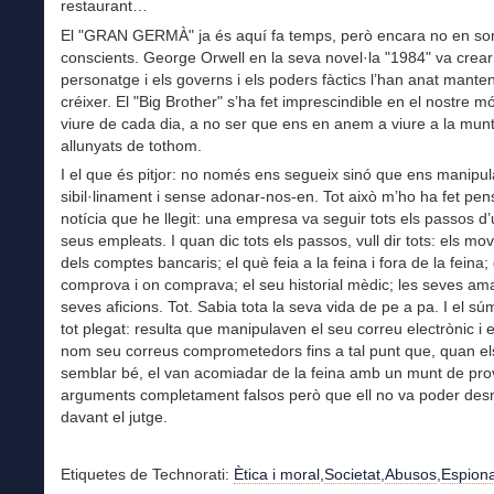
restaurant…
El "GRAN GERMÀ" ja és aquí fa temps, però encara no en s
conscients. George Orwell en la seva novel·la "1984" va crear
personatge i els governs i els poders fàctics l’han anat manteni
créixer. El "Big Brother" s’ha fet imprescindible en el nostre mó
viure de cada dia, a no ser que ens en anem a viure a la mun
allunyats de tothom.
I el que és pitjor: no només ens segueix sinó que ens manipul
sibil·linament i sense adonar-nos-en. Tot això m’ho ha fet pe
notícia que he llegit: una empresa va seguir tots els passos d’
seus empleats. I quan dic tots els passos, vull dir tots: els mo
dels comptes bancaris; el què feia a la feina i fora de la feina;
comprova i on comprava; el seu historial mèdic; les seves ama
seves aficions. Tot. Sabia tota la seva vida de pe a pa. I el 
tot plegat: resulta que manipulaven el seu correu electrònic i 
nom seu correus comprometedors fins a tal punt que, quan el
semblar bé, el van acomiadar de la feina amb un munt de pro
arguments completament falsos però que ell no va poder de
davant el jutge.
Etiquetes de Technorati:
Ètica i moral
,
Societat
,
Abusos
,
Espiona