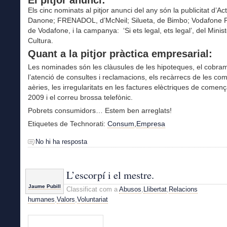
Els cinc nominats al pitjor anunci del any són la publicitat d’Ac
Danone; FRENADOL, d’McNeil; Silueta, de Bimbo; Vodafone P
de Vodafone, i la campanya: ‘Si ets legal, ets legal’, del Minist
Cultura.
Quant a la pitjor pràctica empresarial:
Les nominades són les clàusules de les hipoteques, el cobra
l’atenció de consultes i reclamacions, els recàrrecs de les co
aèries, les irregularitats en les factures elèctriques de come
2009 i el correu brossa telefònic.
Pobrets consumidors… Estem ben arreglats!
Etiquetes de Technorati:
Consum
,
Empresa
No hi ha resposta
L’escorpí i el mestre.
Jaume Pubill
Classificat com a
Abusos
,
Llibertat
,
Relacions
humanes
,
Valors
,
Voluntariat