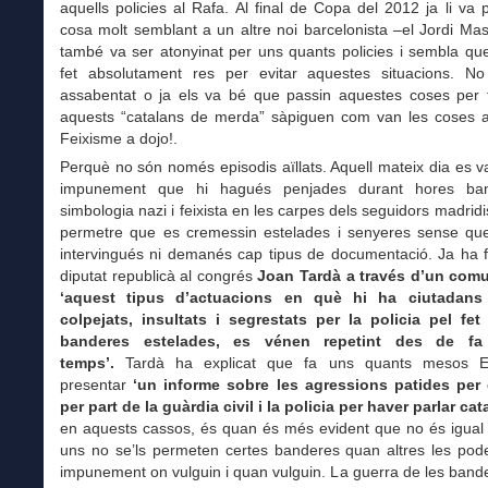
aquells policies al Rafa. Al final de Copa del 2012 ja li va
cosa molt semblant a un altre noi barcelonista –el Jordi Ma
també va ser atonyinat per uns quants policies i sembla qu
fet absolutament res per evitar aquestes situacions. N
assabentat o ja els va bé que passin aquestes coses per 
aquests “catalans de merda” sàpiguen com van les coses 
Feixisme a dojo!.
Perquè no són només episodis aïllats. Aquell mateix dia es 
impunement que hi hagués penjades durant hores ba
simbologia nazi i feixista en les carpes dels seguidors madridi
permetre que es cremessin estelades i senyeres sense que 
intervingués ni demanés cap tipus de documentació. Ja ha f
diputat republicà al congrés
Joan Tardà a través d’un com
‘aquest tipus d’actuacions en què hi ha ciutadan
colpejats, insultats i segrestats per la policia pel fet
banderes estelades, es vénen repetint des de f
temps’.
Tardà ha explicat que fa uns quants mesos 
presentar
‘un informe sobre les agressions patides per
per part de la guàrdia civil i la policia per haver parlar cat
en aquests cassos, és quan és més evident que no és igual 
uns no se’ls permeten certes banderes quan altres les pod
impunement on vulguin i quan vulguin. La guerra de les band