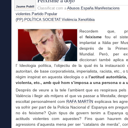
Feixisme a dojo
Jaume Pubill
Classificat com a
Abusos
,
España
,
Manifestacions
violentes
,
Partido Popular
(PP)
,
POLÍTICA
,
SOCIETAT
,
Violència
,
Xenofòbia
Recordem que, prò
el
feixisme
fou el siste
implantat a Itàlia per Mus
després de la Primer
Mundial. Però, per ext
diccionari també aplica 
l’
Ideologia política, l’objectiu de la qual és la instauració
autoritari, de base corporativista, imperialista, racista, etc., 
règim inspirat en aquesta ideologia o a
l’actitud autoritària,
violenta, etc., amb què hom s’imposa a una persona o a 
Després de veure a la tele l’ambient que es respirava pels
València i llegir als mitjans el que va passar a Mestalla; desp
escoltat personalment com
RAFA MARTÍN
explicava les agre
va sofrir per part de la Policia Nacional d’ Espanya em pregunt
no és feixisme? Quin tipus de govern tenim a Espanya 
actituds violentes com aquestes? Fins quan haurem de
agressions d’aquesta mena per ser “catalans de merda”, com