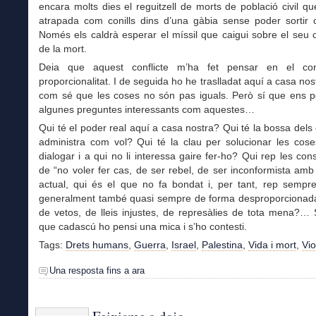
encara molts dies el reguitzell de morts de població civil q
atrapada com conills dins d’una gàbia sense poder sortir c
Només els caldrà esperar el míssil que caigui sobre el seu c
de la mort.
Deia que aquest conflicte m’ha fet pensar en el co
proporcionalitat. I de seguida ho he traslladat aquí a casa nos
com sé que les coses no són pas iguals. Però sí que ens p
algunes preguntes interessants com aquestes…
Qui té el poder real aquí a casa nostra? Qui té la bossa dels c
administra com vol? Qui té la clau per solucionar les cose
dialogar i a qui no li interessa gaire fer-ho? Qui rep les co
de “no voler fer cas, de ser rebel, de ser inconformista amb 
actual, qui és el que no fa bondat i, per tant, rep sempre
generalment també quasi sempre de forma desproporcionad
de vetos, de lleis injustes, de represàlies de tota mena?… 
que cadascú ho pensi una mica i s’ho contesti.
Tags:
Drets humans
,
Guerra
,
Israel
,
Palestina
,
Vida i mort
,
Vio
Una resposta fins a ara