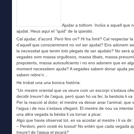
Ajudar a tothom. Inclús a aquell que n
ajudat. Heus aquí el "quid" de la qüestió.
Cal ajudar, d’acord. Però fins on? Hi ha límit? Cal respectar la l
d’aquell que conscientment no vol ser ajudat? Ens adonem s
la necessitat que tenim tots plegats de ser ajudats? No serà 
vegades som massa orgullosos, massa tibats, massa presumi
prepotents, massa autosuficients i no ens adonem que en alg
moment necessitem ajuda? A vegades sabem donar ajuda pe
sabem rebre’n…
He trobat una una bonica història:
"Un mestre oriental que va veure com un escorpí s’estava ofe
decidir treure’l de l’aigua, però quan ho va fer, la bestiola li va 
Per la reacció al dolor, el mestre va deixar anar l’animal, que 
l’aigua i de nou s’estava ofegant. El mestre de nou va intentar t
una altra vegada la bèstia li va tornar a picar.
Algú que havia observat tot, es va acostar al mestre i li va dir:
– Perdoni, però vostè és tossut! No entén que cada vegada q
treure’l de l’aigua el picarà?