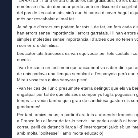
"ERRATES". I una errata d’aquelles tan gruixudes, de les qual
només se n’ha de demanar perdó amb un discurset malgirbat i
del pas de les autoritats, sinó que hi hauria d’haver hagut al
més per rescabalar el mal fet.
Ja sé que d’errors em podem fer tots i, de fet, en fem cada dia
han errors sense importància i errors garrafals. Hi han errors
simples molèsties sense importància i d’altres que no tenen v
i són errors definitius.
Les autoritats franceses es van equivocar per tots costats i co
novells:
-Van fer cas a un testimoni que únicament va saber dir "que a
de nois parlava una llengua semblant a l’espanyola però que 
Mireu vosaltres quina senyora pista!
-Van fer cas de l’únic presumpte etarra detingut que els va be
engalipar per tal de que els seus companys fugits poguessin
temps. Ja veien també quin grau de candidesa gasten els se
gendarmes!
Per tant, amics meus, a partir d’ara tots a aprendre francès i
a França feu el favor de fer-lo servir i no parleu català ni bas
correu perill de detenció llarga i d’ interrogatori (això sí: un int
amb molta "politesse" i amb molta educació)