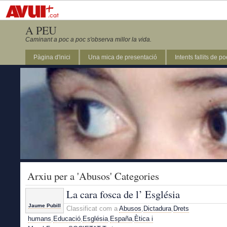
A PEU
Caminant a poc a poc s'observa millor la vida.
Pàgina d'inici
Una mica de presentació
Intents fallits de p
Arxiu per a 'Abusos' Categories
La cara fosca de l’ Església
Jaume Pubill
Classificat com a
Abusos
,
Dictadura
,
Drets
humans
,
Educació
,
Església
,
España
,
Ètica i