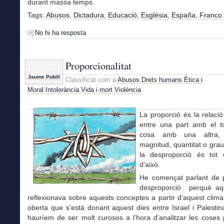
durant massa temps.
Tags:
Abusos
,
Dictadura
,
Educació
,
Església
,
España
,
Franco
No hi ha resposta
Proporcionalitat
Jaume Pubill
Classificat com a
Abusos
,
Drets humans
,
Ètica i
Moral
,
Intolerància
,
Vida i mort
,
Violència
La proporció és la relaci
entre una part amb el t
cosa amb una altra,
magnitud, quantitat o grau.
la desproporció és tot e
d’això.
He començat parlant de p
desproporció perquè aq
reflexionava sobre aquests conceptes a partir d’aquest clim
oberta que s’està donant aquest dies entre Israel i Palesti
hauríem de ser molt curosos a l’hora d’analitzar les coses