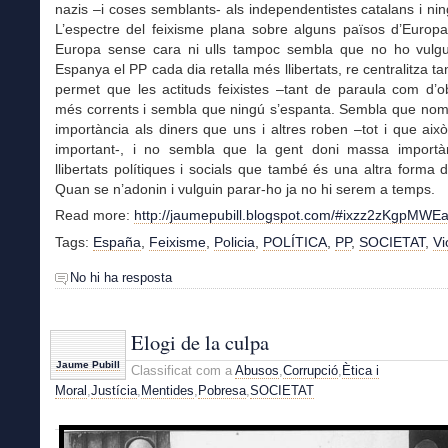
nazis –i coses semblants- als independentistes catalans i nin
L’espectre del feixisme plana sobre alguns països d’Europa
Europa sense cara ni ulls tampoc sembla que no ho vulgu
Espanya el PP cada dia retalla més llibertats, re centralitza ta
permet que les actituds feixistes –tant de paraula com d’o
més corrents i sembla que ningú s’espanta. Sembla que nom
importància als diners que uns i altres roben –tot i que ai
important-, i no sembla que la gent doni massa importà
llibertats polítiques i socials que també és una altra forma d
Quan se n’adonin i vulguin parar-ho ja no hi serem a temps.
Read more:
http://jaumepubill.blogspot.com/#ixzz2zKgpMWE
Tags:
España
,
Feixisme
,
Policia
,
POLÍTICA
,
PP
,
SOCIETAT
,
Vi
No hi ha resposta
Elogi de la culpa
Jaume Pubill
Classificat com a
Abusos
,
Corrupció
,
Ètica i
Moral
,
Justícia
,
Mentides
,
Pobresa
,
SOCIETAT