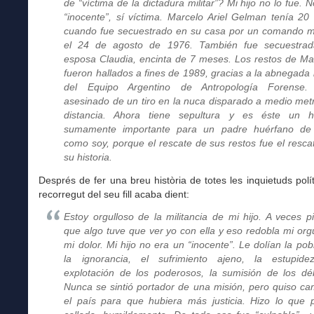
de “víctima de la dictadura militar”? Mi hijo no lo fue. N
“inocente”, sí víctima. Marcelo Ariel Gelman tenía 20
cuando fue secuestrado en su casa por un comando mil
el 24 de agosto de 1976. También fue secuestra
esposa Claudia, encinta de 7 meses. Los restos de Ma
fueron hallados a fines de 1989, gracias a la abnegada 
del Equipo Argentino de Antropología Forense.
asesinado de un tiro en la nuca disparado a medio met
distancia. Ahora tiene sepultura y es éste un 
sumamente importante para un padre huérfano de 
como soy, porque el rescate de sus restos fue el resca
su historia.
Després de fer una breu història de totes les inquietuds polít
recorregut del seu fill acaba dient:
Estoy orgulloso de la militancia de mi hijo. A veces p
que algo tuve que ver yo con ella y eso redobla mi orgu
mi dolor. Mi hijo no era un “inocente”. Le dolían la pob
la ignorancia, el sufrimiento ajeno, la estupide
explotación de los poderosos, la sumisión de los déb
Nunca se sintió portador de una misión, pero quiso ca
el país para que hubiera más justicia. Hizo lo que 