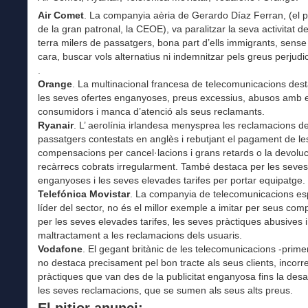
Air Comet
. La companyia aèria de Gerardo Díaz Ferran, (el p
de la gran patronal, la CEOE), va paralitzar la seva activitat d
terra milers de passatgers, bona part d’ells immigrants, sense
cara, buscar vols alternatius ni indemnitzar pels greus perjudi
.
Orange
. La multinacional francesa de telecomunicacions des
les seves ofertes enganyoses, preus excessius, abusos amb e
consumidors i manca d’atenció als seus reclamants.
Ryanair
. L’ aerolínia irlandesa menysprea les reclamacions d
passatgers contestats en anglès i rebutjant el pagament de le
compensacions per cancel·lacions i grans retards o la devoluc
recàrrecs cobrats irregularment. També destaca per les seves
enganyoses i les seves elevades tarifes per portar equipatge.
Telefónica Movistar
. La companyia de telecomunicacions es
líder del sector, no és el millor exemple a imitar per seus com
per les seves elevades tarifes, les seves pràctiques abusives i
maltractament a les reclamacions dels usuaris.
Vodafone
. El gegant britànic de les telecomunicacions -prime
no destaca precisament pel bon tracte als seus clients, incorr
pràctiques que van des de la publicitat enganyosa fins la des
les seves reclamacions, que se sumen als seus alts preus.
El pitjor anunci: