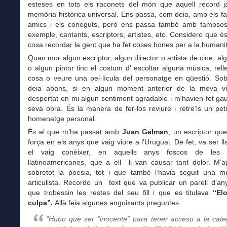
esteses en tots els raconets del món que aquell record j
memòria històrica universal. Ens passa, com deia, amb els fam
amics i els coneguts, però ens passa també amb famoso
exemple, cantants, escriptors, artistes, etc. Considero que 
cosa recordar la gent que ha fet coses bones per a la humanit
Quan mor algun escriptor, algun director o artista de cine, al
o algun pintor tinc el costum d’ escoltar alguna música, rell
cosa o veure una pel·lícula del personatge en qüestió. Sob
deia abans, si en algun moment anterior de la meva v
despertat en mi algun sentiment agradable i m’havien fet ga
seva obra. És la manera de fer-los reviure i retre’ls un pet
homenatge personal.
És el que m’ha passat amb
Juan Gelman
, un escriptor que 
força en els anys que vaig viure a l’Uruguai. De fet, va ser l
el vaig conèixer, en aquells anys foscos de les d
llatinoamericanes, que a ell li van causar tant dolor. M’a
sobretot la poesia, tot i que també l’havia seguit una 
articulista. Recordo un text que va publicar un parell d’a
que trobessin les restes del seu fill i que es titulava
“Elo
culpa”.
Allà feia algunes angoixants preguntes:
“Hubo que ser “inocente” para tener acceso a la cate