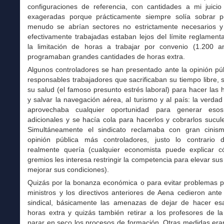
configuraciones de referencia, con cantidades a mi juicio 
exageradas porque prácticamente siempre solía sobrar p
menudo se abrían sectores no estrictamente necesarios y
efectivamente trabajadas estaban lejos del límite reglament
la limitación de horas a trabajar por convenio (1.200 a
programaban grandes cantidades de horas extra.
Algunos controladores se han presentado ante la opinión pú
responsables trabajadores que sacrificaban su tiempo libre, s
su salud (el famoso presunto estrés laboral) para hacer las 
y salvar la navegación aérea, al turismo y al país: la verda
aprovechaba cualquier oportunidad para generar esos 
adicionales y se hacía cola para hacerlos y cobrarlos sucu
Simultáneamente el sindicato reclamaba con gran cinis
opinión pública más controladores, justo lo contrario
realmente quería (cualquier economista puede explicar 
gremios les interesa restringir la competencia para elevar sus
mejorar sus condiciones).
Quizás por la bonanza económica o para evitar problemas po
ministros y los directivos anteriores de Aena cedieron ante
sindical, básicamente las amenazas de dejar de hacer esa
horas extra y quizás también retirar a los profesores de l
parar en seco los procesos de formación. Otras medidas era