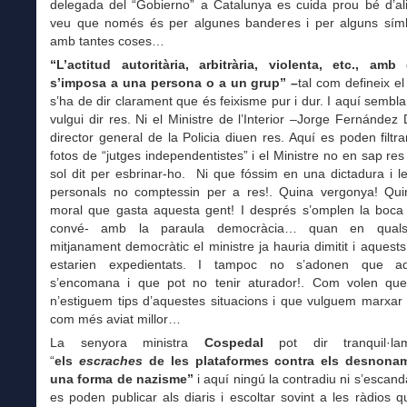
delegada del “Gobierno” a Catalunya es cuida prou bé d’al
veu que només és per algunes banderes i per alguns símbo
amb tantes coses…
“L’actitud autoritària, arbitrària, violenta, etc., a
s’imposa a una persona o a un grup” –
tal com defineix el
s’ha de dir clarament que és feixisme pur i dur. I aquí sembl
vulgui dir res. Ni el Ministre de l’Interior –Jorge Fernández D
director general de la Policia diuen res. Aquí es poden filtrar
fotos de “jutges independentistes” i el Ministre no en sap re
sol dit per esbrinar-ho. Ni que fóssim en una dictadura i les
personals no comptessin per a res!. Quina vergonya! Qui
moral que gasta aquesta gent! I després s’omplen la boca
convé- amb la paraula democràcia… quan en quals
mitjanament democràtic el ministre ja hauria dimitit i aquests 
estarien expedientats. I tampoc no s’adonen que a
s’encomana i que pot no tenir aturador!. Com volen qu
n’estiguem tips d’aquestes situacions i que vulguem marxar 
com més aviat millor…
La senyora ministra
Cospedal
pot dir tranquil·l
“
els
escraches
de les plataformes contra els desnona
una forma de nazisme”
i aquí ningú la contradiu ni s’escanda
es poden publicar als diaris i escoltar sovint a les ràdios qu