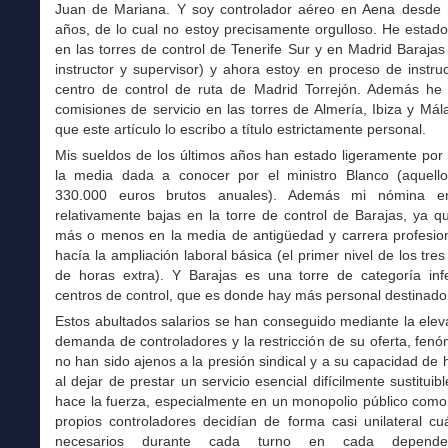
Juan de Mariana. Y soy controlador aéreo en Aena desde
años, de lo cual no estoy precisamente orgulloso. He estad
en las torres de control de Tenerife Sur y en Madrid Barajas
instructor y supervisor) y ahora estoy en proceso de instru
centro de control de ruta de Madrid Torrejón. Además he
comisiones de servicio en las torres de Almería, Ibiza y Mál
que este artículo lo escribo a título estrictamente personal.
Mis sueldos de los últimos años han estado ligeramente por
la media dada a conocer por el ministro Blanco (aquel
330.000 euros brutos anuales). Además mi nómina e
relativamente bajas en la torre de control de Barajas, ya 
más o menos en la media de antigüedad y carrera profesion
hacía la ampliación laboral básica (el primer nivel de los tre
de horas extra). Y Barajas es una torre de categoría infe
centros de control, que es donde hay más personal destinado
Estos abultados salarios se han conseguido mediante la elev
demanda de controladores y la restricción de su oferta, fe
no han sido ajenos a la presión sindical y a su capacidad de
al dejar de prestar un servicio esencial difícilmente sustituibl
hace la fuerza, especialmente en un monopolio público como
propios controladores decidían de forma casi unilateral cu
necesarios durante cada turno en cada dependen