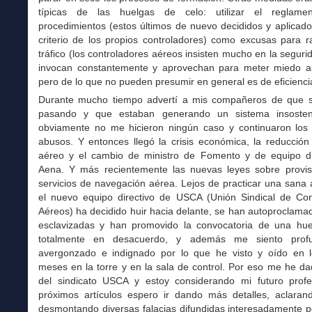
típicas de las huelgas de celo: utilizar el reglame
procedimientos (estos últimos de nuevo decididos y aplicad
criterio de los propios controladores) como excusas para ra
tráfico (los controladores aéreos insisten mucho en la segurid
invocan constantemente y aprovechan para meter miedo al
pero de lo que no pueden presumir en general es de eficienci
Durante mucho tiempo advertí a mis compañeros de que 
pasando y que estaban generando un sistema insosteni
obviamente no me hicieron ningún caso y continuaron los
abusos. Y entonces llegó la crisis económica, la reducción 
aéreo y el cambio de ministro de Fomento y de equipo di
Aena. Y más recientemente las nuevas leyes sobre provis
servicios de navegación aérea. Lejos de practicar una sana a
el nuevo equipo directivo de USCA (Unión Sindical de Con
Aéreos) ha decidido huir hacia delante, se han autoproclama
esclavizadas y han promovido la convocatoria de una hue
totalmente en desacuerdo, y además me siento prof
avergonzado e indignado por lo que he visto y oído en l
meses en la torre y en la sala de control. Por eso me he d
del sindicato USCA y estoy considerando mi futuro profe
próximos artículos espero ir dando más detalles, aclaran
desmontando diversas falacias difundidas interesadamente p