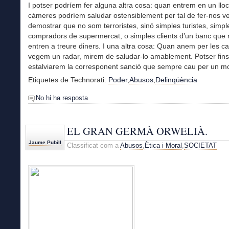
I potser podríem fer alguna altra cosa: quan entrem en un lloc
càmeres podríem saludar ostensiblement per tal de fer-nos ve
demostrar que no som terroristes, sinó simples turistes, simpl
compradors de supermercat, o simples clients d’un banc que
entren a treure diners. I una altra cosa: Quan anem per les ca
vegem un radar, mirem de saludar-lo amablement. Potser fins 
estalviarem la corresponent sanció que sempre cau per un mot
Etiquetes de Technorati:
Poder
,
Abusos
,
Delinqüència
No hi ha resposta
EL GRAN GERMÀ ORWELIÀ.
Jaume Pubill
Classificat com a
Abusos
,
Ètica i Moral
,
SOCIETAT