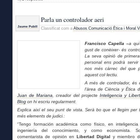
Parla un controlador aeri
Jaume Pubill
Classificat com a
Abusos
,
Comunicació
,
Ètica i Moral
,
V
Francisco Capella –
a qui
gust de conèixer- és contro
La seva opinió de primer
personal ens podrà servir 
nos més càrrec del que 
aquest col·lectiu.
A més de controlador, és
d
l‘àrea de Ciència y Ètica 
Juan de Mariana
, creador del projecte
Inteligencia y Liber
Blog
on hi escriu regularment.
Explica així el seu punt de vista. Serà bo que el llegim per t
més elements de judici.:
“Tengo formación académica como físico, en inteligencia ar
ingeniería del conocimiento, y como economista. Soy
comentarista de opinión en
Libertad Digital
y miembro del