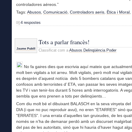
controladores aéreos.”
Tags:
Abusos
,
Comunicació
,
Controladors aeris
,
Ètica i Moral
,
4 respostes
Tots a parlar francès!
Jaume Pubill
Classificat com a
Abusos
,
Delinqüència
,
Poder
No fa gaires dies que escrivia aquí mateix que actualmen
molt ben vigilats a tot arreu. Molt vigilats, però molt mal vigila
es desprèn d’aquest notícia dels 5 bombers catalans que van
confosos amb terroristes d’ ETA, van passar les seves imatges
les TV i van tenir-los durant 5 hores amb interrogatoris. A ve
sembla que ens prenen a tots per delinqüents…
Com diu molt bé el dibuixant BALASCH en la seva vinyeta del
DIA (i que no puc reproduir avui), no eren "ETARRES" sinó qu
"ERRATES". I una errata d’aquelles tan gruixudes, de les qual
només se n’ha de demanar perdó amb un discurset malgirbat i
del pas de les autoritats, sinó que hi hauria d’haver hagut al