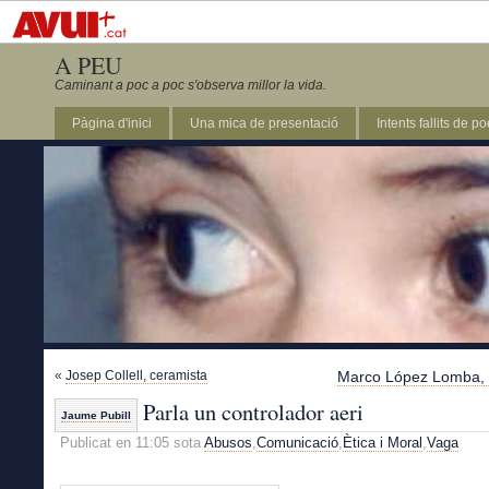
A PEU
Caminant a poc a poc s'observa millor la vida.
Pàgina d'inici
Una mica de presentació
Intents fallits de p
«
Josep Collell, ceramista
Marco López Lomba, 
Parla un controlador aeri
Jaume Pubill
Publicat en 11:05 sota
Abusos
,
Comunicació
,
Ètica i Moral
,
Vaga