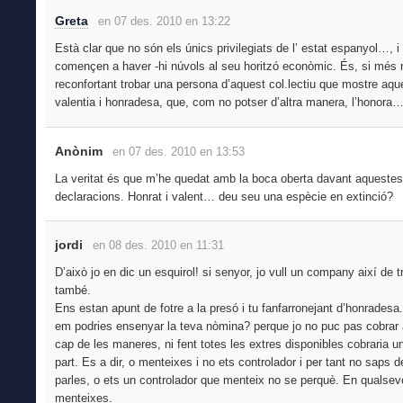
Greta
en 07 des. 2010 en 13:22
Està clar que no són els únics privilegiats de l’ estat espanyol…, i
començen a haver -hi núvols al seu horitzó econòmic. És, si més 
reconfortant trobar una persona d’aquest col.lectiu que mostre aqu
valentia i honradesa, que, com no potser d’altra manera, l’honora
Anònim
en 07 des. 2010 en 13:53
La veritat és que m’he quedat amb la boca oberta davant aquestes
declaracions. Honrat i valent… deu seu una espècie en extinció?
jordi
en 08 des. 2010 en 11:31
D’això jo en dic un esquirol! si senyor, jo vull un company així de t
també.
Ens estan apunt de fotre a la presó i tu fanfarronejant d’honradesa.
em podries ensenyar la teva nòmina? perque jo no puc pas cobrar 
cap de les maneres, ni fent totes les extres disponibles cobraria u
part. Es a dir, o menteixes i no ets controlador i per tant no saps 
parles, o ets un controlador que menteix no se perquè. En qualsev
menteixes.