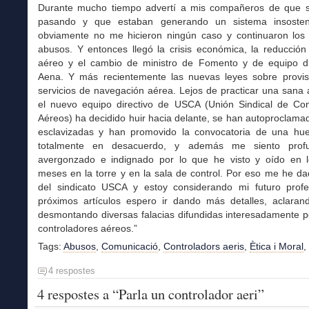
Durante mucho tiempo advertí a mis compañeros de que 
pasando y que estaban generando un sistema insosteni
obviamente no me hicieron ningún caso y continuaron los
abusos. Y entonces llegó la crisis económica, la reducción 
aéreo y el cambio de ministro de Fomento y de equipo di
Aena. Y más recientemente las nuevas leyes sobre provis
servicios de navegación aérea. Lejos de practicar una sana a
el nuevo equipo directivo de USCA (Unión Sindical de Con
Aéreos) ha decidido huir hacia delante, se han autoproclama
esclavizadas y han promovido la convocatoria de una hue
totalmente en desacuerdo, y además me siento prof
avergonzado e indignado por lo que he visto y oído en l
meses en la torre y en la sala de control. Por eso me he d
del sindicato USCA y estoy considerando mi futuro profe
próximos artículos espero ir dando más detalles, aclaran
desmontando diversas falacias difundidas interesadamente p
controladores aéreos.”
Tags:
Abusos
,
Comunicació
,
Controladors aeris
,
Ètica i Moral
,
4 respostes
4 respostes a “Parla un controlador aeri”