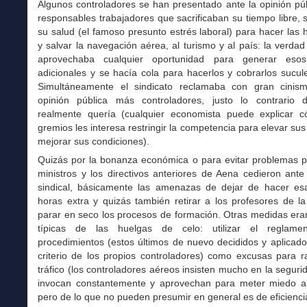
Algunos controladores se han presentado ante la opinión pú
responsables trabajadores que sacrificaban su tiempo libre, s
su salud (el famoso presunto estrés laboral) para hacer las 
y salvar la navegación aérea, al turismo y al país: la verda
aprovechaba cualquier oportunidad para generar esos 
adicionales y se hacía cola para hacerlos y cobrarlos sucu
Simultáneamente el sindicato reclamaba con gran cinis
opinión pública más controladores, justo lo contrario
realmente quería (cualquier economista puede explicar 
gremios les interesa restringir la competencia para elevar sus
mejorar sus condiciones).
Quizás por la bonanza económica o para evitar problemas po
ministros y los directivos anteriores de Aena cedieron ante
sindical, básicamente las amenazas de dejar de hacer esa
horas extra y quizás también retirar a los profesores de l
parar en seco los procesos de formación. Otras medidas era
típicas de las huelgas de celo: utilizar el reglame
procedimientos (estos últimos de nuevo decididos y aplicad
criterio de los propios controladores) como excusas para ra
tráfico (los controladores aéreos insisten mucho en la segurid
invocan constantemente y aprovechan para meter miedo al
pero de lo que no pueden presumir en general es de eficienci