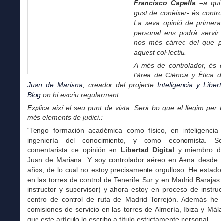
Francisco Capella –
a qui
gust de conèixer- és contro
La seva opinió de primer
personal ens podrà servir 
nos més càrrec del que 
aquest col·lectiu.
A més de controlador, és
d
l‘àrea de Ciència y Ètica 
Juan de Mariana
, creador del projecte
Inteligencia y Liber
Blog
on hi escriu regularment.
Explica així el seu punt de vista. Serà bo que el llegim per t
més elements de judici.:
“Tengo formación académica como físico, en inteligencia ar
ingeniería del conocimiento, y como economista. Soy
comentarista de opinión en
Libertad Digital
y miembro del
Juan de Mariana. Y soy controlador aéreo en Aena desde
años, de lo cual no estoy precisamente orgulloso. He estad
en las torres de control de Tenerife Sur y en Madrid Barajas
instructor y supervisor) y ahora estoy en proceso de instru
centro de control de ruta de Madrid Torrejón. Además he
comisiones de servicio en las torres de Almería, Ibiza y Mál
que este artículo lo escribo a título estrictamente personal.