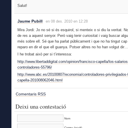
Salut!
Jaume Pubill
en 08 des. 2010 en 12:28
Mira Jordi: Jo no sé si és esquirol, si menteix o si diu la veritat. N
de res a aquest senyor. Però vaig tenir curiositat i vaig buscar al
més sobre ell. Sé que ha parlat públicament i que no ha tingut ca
reparo en dir el que ell guanya. Potser altres no ho han volgut dir…
I he trobat això per si t’interessa:
http://www.libertaddigital.com/opinion/francisco-capella/los-salarios
controladores-55796/
http://www.abc.es/20100807/economia/controladores-privilegiados-
capella-201008062046.html
Comentaris RSS
Deixi una contestació
Nom
Correu (ocult)