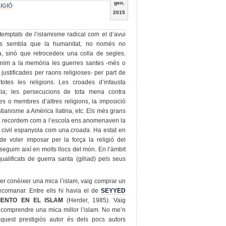
gen.
IGIÓ
2015
emptats de l’islamisme radical com el d’avui
ís sembla que la humanitat, no només no
, sinó que retrocedeix una colla de segles.
enim a la memòria les guerres santes -més o
justificades per raons religioses- per part de
totes les religions. Les croades d’infausta
ia; les persecucions de tota mena contra
es o membres d’altres religions, la imposició
istianisme a Amèrica llatina, etc. Els més grans
 recordem com a l’escola ens anomenaven la
 civil espanyola com una
croada.
Ha estat en
de voler imposar per la força la religió del
seguim així en molts llocs del món. En l’àmbit
qualificats de guerra santa (gihad) pels seus
er conèixer una mica l’islam, vaig comprar un
recomanar. Entre ells hi havia el de
SEYYED
IENTO EN EL ISLAM
(Herder, 1985). Vaig
 de comprendre una mica millor l’islam. No me’n
aquest prestigiós autor és dels pocs autors