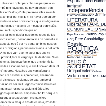
España
Futbol
Humor
ba. Unes van optar per cobrir-se perquè això
Immigració
També n’hi havia que ho havien decidit ben
Independència
 i fer l’esforç d’interpretar-se elles soles la
Justíc
Jubilació
Informació
cat amb oli pel mig. N’hi va haver que un bon
LITERATURA
imular-se a les noves terres, que els diguessin
MITJANS D
Llibertat
s mores que mai amb un mocador ben vistós,
COMUNICACIÓ
Nada
indreu motius per dir-me que no
Partido Popu
Papa Francesc
tra tot tòpic, desfer-nos de les robes de les
Pere Casaldàliga
(PP)
l cos femení, destapant-lo fins on permetia el
Poesia
ar aquesta opció per no pagar amb les nostres
POLÍTICA
ions ni religions, per no marcar-nos la pell amb
PSICOLOGIA
 A les que vam triar no tapar-nos ens va
 prohibit, fora la vergonya i la deshonra. Si és
Relacions humanes
RELIGIÓ
problema. Ensenyaríem el que ens donés la
SOCIETAT
tes les escopinades que ens lliscaven damunt
Uruguai
Valors
en d’impures. Nosaltres ens vam aferrar a
Vellesa
Vida i mort
r, era desafiar els preceptes, encarar-se
Ètica i Mo
 i els ossos i reclamar, de pas, també el
clar, no va ser fàcil.Segons com vesteixes és
passa’t les persecucions diàries, les
gons quins barris, empassa-t’ho tot perquè tu
cara que a vegades eren els mateixos
n democràcia els que ens deien noia, n’has fet