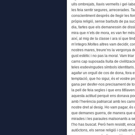
ulls ombrejats, llavis vermells i gel·la
les feia sentir segures, arrecerades. 
conscientment després de llegir les fonts
pròpia religió, sense barbuts de pa su
dia, fartes que els demanessin de diss
mira que n’ets de mora, es van fer mé
així, al mig de la classe i ara sí que t
m’integro.Moltes altres vam decidir, con
nostres mares, treure’ns la vergonya de
gust estètic i no pas la moral. Vam tri
carns cap suposada lluita de civilitzac
teles esdevingudes símbols identitaris.
agafar un orgull de cos de dona, fora el
temptació, que ho sigui, és el vostre 
gana per desfer-nos precisament de to
la pell de feia segles i que ens titllav
aquesta actitud perquè ens donava pode
amb l’herència patriarcal amb les carns
nostre dret al desig. Ho vam pagar, és 
que demanes guerra, de manera que em
mirades i les paraules malsonants a se
t’ho has buscat. Però hem resistit, en
autòctons, els sense religió i criats e