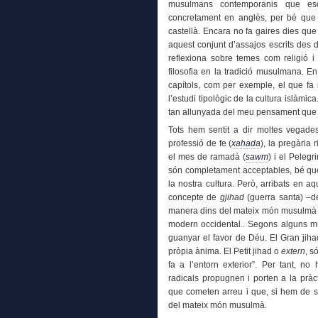
musulmans contemporanis que esc
concretament en anglès, per bé que a
castellà. Encara no fa gaires dies que
aquest conjunt d’assajos escrits des d
reflexiona sobre temes com religió i se
filosofia en la tradició musulmana. En
capítols, com per exemple, el que fa r
l’estudi tipològic de la cultura islàmi
tan allunyada del meu pensament que s
Tots hem sentit a dir moltes vegades
professió de fe (
xahada
), la pregària ri
el mes de ramadà (
sawm
) i el Pelegr
són completament acceptables, bé que 
la nostra cultura. Però, arribats en a
concepte de
gjihad
(guerra santa) –del
manera dins del mateix món musulmà i 
modern occidental.. Segons alguns 
guanyar el favor de Déu. El Gran jih
pròpia ànima. El Petit jihad o
extern
, s
fa a l’entorn exterior”. Per tant, no
radicals propugnen i porten a la pràct
que cometen arreu i que, si hem de se
del mateix món musulmà.