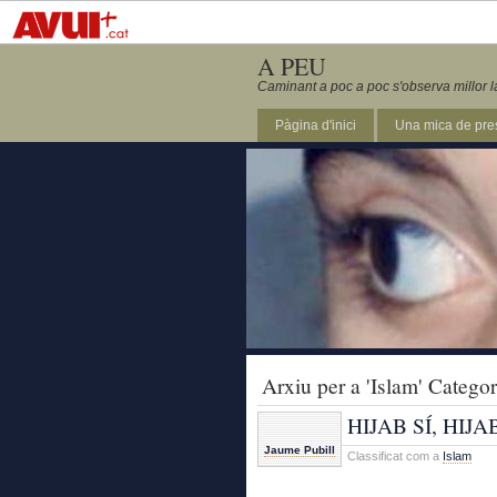
A PEU
Caminant a poc a poc s'observa millor l
Pàgina d'inici
Una mica de pre
Arxiu per a 'Islam' Categor
HIJAB SÍ, HIJA
Jaume Pubill
Classificat com a
Islam