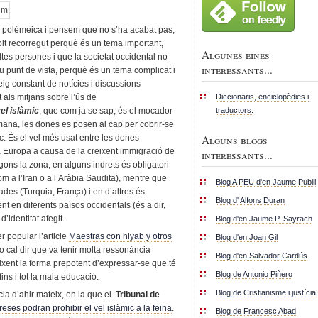
la polèmeica i pensem que no s’ha acabat pas,
lt recorregut perquè és un tema important,
Algunes eines
ltes persones i que la societat occidental no
interessants...
 punt de vista, perquè és un tema complicat i
ig constant de notícies i discussions
Diccionaris, enciclopèdies i
als mitjans sobre l’ús de
traductors.
el islàmic
, que com ja se sap, és el mocador
mana, les dones es posen al cap per cobrir-se
Alguns blogs
ic. És el vel més usat entre les dones
 Europa a causa de la creixent immigració de
interessants...
gons la zona, en alguns indrets és obligatori
com a l’Iran o a l’Aràbia Saudita), mentre que
Blog A PEU d'en Jaume Pubill
vades (Turquia, França) i en d’altres és
Blog d' Alfons Duran
nt en diferents països occidentals (és a dir,
’identitat afegit.
Blog d'en Jaume P. Sayrach
r popular l’article
Maestras con hiyab y otros
Blog d'en Joan Gil
o cal dir que va tenir molta ressonància
Blog d'en Salvador Cardús
eixent la forma prepotent d’expressar-se que té
Blog de Antonio Piñero
fins i tot la mala educació.
Blog de Cristianisme i justícia
ia d’ahir mateix, en la que el
Tribunal de
eses podran prohibir el vel islàmic a la feina
.
Blog de Francesc Abad