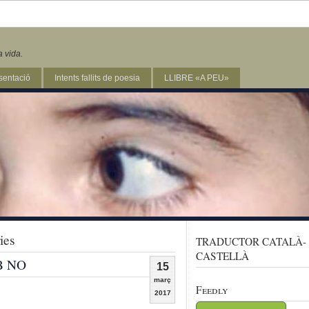
a vida.
sentació
Intents fallits de poesia
LLIBRE «A PEU»
ies
TRADUCTOR CATALÀ-
CASTELLÀ
B NO
15
març
Feedly
2017