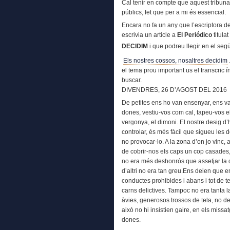
Cal tenir en compte que aquest tribunal
públics, fet que per a mi és essencial.
Encara no fa un any que l’escriptora d
escrivia un article a
El Periódico
titulat
DECIDIM
i que podreu llegir en el segü
Els nostres cossos, nosaltres decidim
el tema prou important us el transcric í
buscar.
DIVENDRES, 26 D’AGOST DEL 2016
De petites ens ho van ensenyar, ens v
dones, vestiu-vos com cal, tapeu-vos el
vergonya, el dimoni. El nostre desig d
controlar, és més fàcil que sigueu les 
no provocar-lo. A la zona d’on jo vinc, 
de cobrir-nos els caps un cop casades, 
no era més deshonrós que assetjar la do
d’altri no era tan greu.Ens deien que e
conductes prohibides i abans i tot de t
carns delictives. Tampoc no era tanta la
àvies, generosos trossos de tela, no d
això no hi insistien gaire, en els miss
dones.