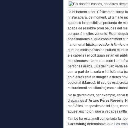
Ja hi tornem a ser! Cíclicament torna 
ni s’acabarà, de moment. El tema té mo
que toca la sensibilitat profunda de mo
acaba de resoldre prou bé, des del meu
perquè té moltes vertents. Es un degote
apassionades el que constantment surt 
l’anomenat
hijab,
mocador islàmic
o
v
que, en molts països de cultura musul
els cabells i el coll quan estan en públ
musulmanes d’arreu del món i també a
persones àrabs. L’ús del hijab varia se
com a part de la xaria o llei islàmica (
en d’altres està restringit a esferes pri
opcional (Marroc). El seu ús està creixe
culturalment no islàmics) com a símbol d
No fa gaires dies, per exemple, es va fe
disparates
d’
Arturo Pérez Reverte
. N
mediàtica i respostes de tot tipus, con
aquest escriptor i que a vegades ratlla 
També ha estat molt comentada la notíc
Luxemburg
determinava que
Les empr