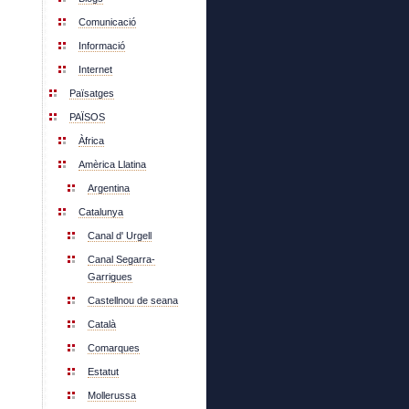
Comunicació
Informació
Internet
Païsatges
PAÏSOS
Àfrica
Amèrica Llatina
Argentina
Catalunya
Canal d' Urgell
Canal Segarra-
Garrigues
Castellnou de seana
Català
Comarques
Estatut
Mollerussa