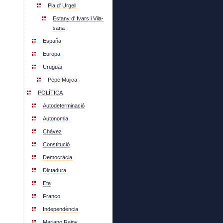
Pla d' Urgell
Estany d' Ivars i Vila-
sana
España
Europa
Uruguai
Pepe Mujica
POLÍTICA
Autodeterminació
Autonomia
Chávez
Constitució
Democràcia
Dictadura
Eta
Franco
Independència
Mariano Rajoy