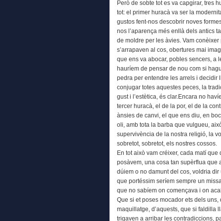
Però de sobte tot es va capgirar, tres 
tot: el primer huracà va ser la modernit
gustos fent-nos descobrir noves formes 
nos l’aparença més enllà dels antics t
de moldre per les àvies. Vam conèixer 
s’arrapaven al cos, obertures mai ima
que ens va abocar, pobles sencers, a
hauríem de pensar de nou com si hagué
pedra per entendre les arrels i decidir
conjugar totes aquestes peces, la tradici
gust i l’estètica, és clar.Encara no ha
tercer huracà, el de la por, el de la con
ànsies de canvi, el que ens diu, en bo
oli, amb tota la barba que vulgueu, això 
supervivència de la nostra religió, la 
sobretot, sobretot, els nostres cossos.
En tot això vam créixer, cada matí que
posàvem, una cosa tan supèrflua que a
dúiem o no damunt del cos, voldria dir
que portéssim seríem sempre un missat
que no sabíem on començava i on acaba
Que si et poses mocador ets dels uns, q
maquillatge, d’aquests, que si faldilla l
trigaven a arribar les contradiccions, 