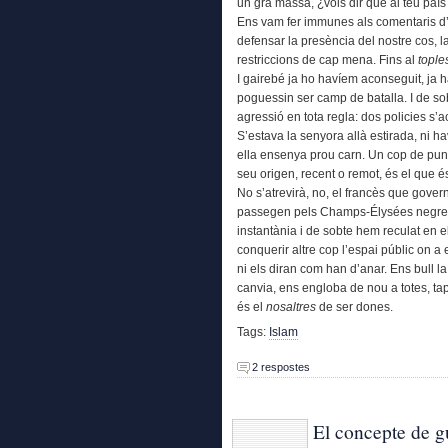
un gra massa, ¿vols dir que al teu país 
Ens vam fer immunes als comentaris d’
defensar la presència del nostre cos, l
restriccions de cap mena. Fins al
tople
I gairebé ja ho havíem aconseguit, ja 
poguessin ser camp de batalla. I de so
agressió en tota regla: dos policies s’a
S’estava la senyora allà estirada, ni h
ella ensenya prou carn. Un cop de pun
seu origen, recent o remot, és el que 
No s’atrevirà, no, el francès que gover
passegen pels Champs-Élysées negres fi
instantània i de sobte hem reculat en e
conquerir altre cop l’espai públic on a 
ni els diran com han d’anar. Ens bull la
canvia, ens engloba de nou a totes, t
és el
nosaltres
de ser dones.
Tags:
Islam
2 respostes
El concepte de g