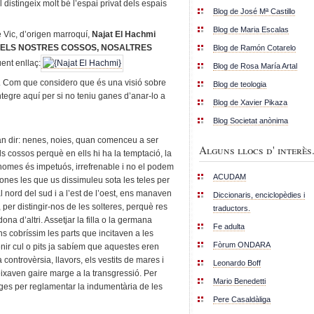
 distingeix molt bé l’espai privat dels espais
Blog de José Mª Castillo
Blog de Maria Escalas
e Vic, d’origen marroquí,
Najat El Hachmi
ELS NOSTRES COSSOS, NOSALTRES
Blog de Ramón Cotarelo
ent enllaç:
Blog de Rosa María Artal
. Com que considero que és una visió sobre
Blog de teologia
ntegre aquí per si no teniu ganes d’anar-lo a
Blog de Xavier Pikaza
Blog Societat anònima
an dir: nenes, noies, quan comenceu a ser
Alguns llocs d' interès.
s cossos perquè en ells hi ha la temptació, la
’homes és impetuós, irrefrenable i no el podem
ACUDAM
dones les que us dissimuleu sota les teles per
al nord del sud i a l’est de l’oest, ens manaven
Diccionaris, enciclopèdies i
per distingir-nos de les solteres, perquè res
traductors.
na d’altri. Assetjar la filla o la germana
Fe adulta
ns cobríssim les parts que incitaven a les
Fòrum ONDARA
enir cul o pits ja sabíem que aquestes eren
 controvèrsia, llavors, els vestits de mares i
Leonardo Boff
eixaven gaire marge a la transgressió. Per
Mario Benedetti
atges per reglamentar la indumentària de les
Pere Casaldàliga