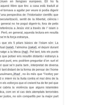
riuen en llengües europees. Ell ho fa
quest llibre que tinc a casa està traduït al
 el tornava a agafar per veure si podia digerir
’una perspectiva de l’historiador científic que
cularització, sentit de la llibertat, ciència i
 general no he pogut digerir-lo, fora de petis
eferència a Jesús vist a través de l’ islam o
ca. Però, en general, aquesta lectura em resulta
e’m fa força estranya.
 que els 5 pilars bàsics de l’islam són: La
tual (
salat
), l’almoina (
zakat
), el dejuni durant
inatge a la Meca (
hajj
). Pet tant, tots els punts
que potser ens resultin distants i estranys a
quest punt, ens podríem preguntar d’on surt el
 qual se’n parla tant-, interpretat de diversa
tant distant de la forma de pensar de l’home
musulmans,
Jihad
, no és més que “l’e
sforç
per
ad o
intern
és la lluita contra el mal dins de la
ón els esforços que el creient ha de fer pel que
 hi cabria la violència que alguns islamistes
ica, com en el cas dels atemptats terroristes
r justos, no són compartits per la major part