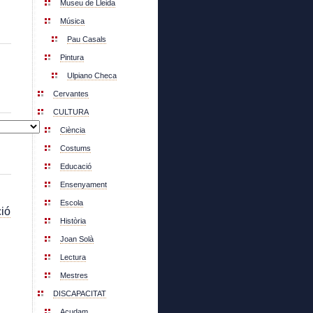
Museu de Lleida
Música
Pau Casals
Pintura
Ulpiano Checa
Cervantes
CULTURA
Ciència
Costums
Educació
Ensenyament
Escola
ió
Història
Joan Solà
Lectura
Mestres
DISCAPACITAT
Acudam