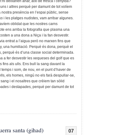
t’hi deixarien anar, així de fresca i cenyida?
uns i altres perquè per damunt de tot volíem
a nostra presència en l’espai públic, sense
ss
i les platges nudistes, vam arribar algunes.
havíem oblidat que les nostres carns
bte ens arriba la fotografia que plasma una
costen a una dona a Niça i la fan desvestir.
avia entrat a l’aigua però no marxen fins que
y, una humiliació. Perquè és dona, perquè el
és, perquè és d’una classe social determinada.
na a fer desvestir les xequeses del golf que es
ns als ulls. Ens bull la sang davant la
l temps i som, de nou, en el punt d’haver de
ells, els homes, ningú no els farà despullar-se,
 sang i el nosaltres que crèiem tan sòlid
apades i destapades, perquè per damunt de tot
uerra santa (gihad)
07