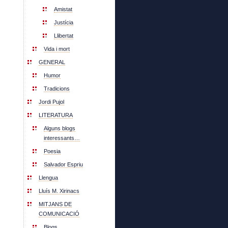
Amistat
Justícia
Llibertat
Vida i mort
GENERAL
Humor
Tradicions
Jordi Pujol
LITERATURA
Alguns blogs
interessants…
Poesia
Salvador Espriu
Llengua
Lluís M. Xirinacs
MITJANS DE
COMUNICACIÓ
Blogs