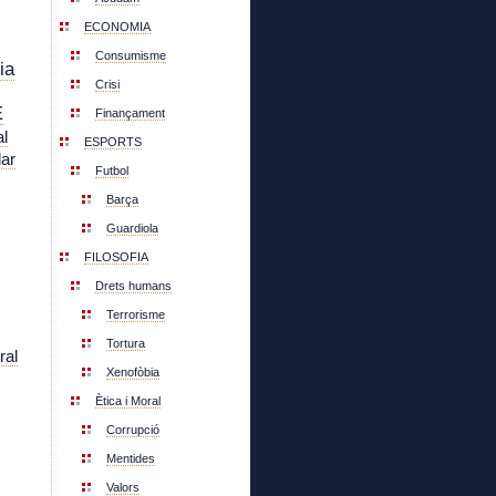
ECONOMIA
Consumisme
ia
Crisi
E
Finançament
l
ESPORTS
lar
Futbol
Barça
Guardiola
FILOSOFIA
Drets humans
Terrorisme
Tortura
ral
Xenofòbia
Ètica i Moral
Corrupció
Mentides
Valors