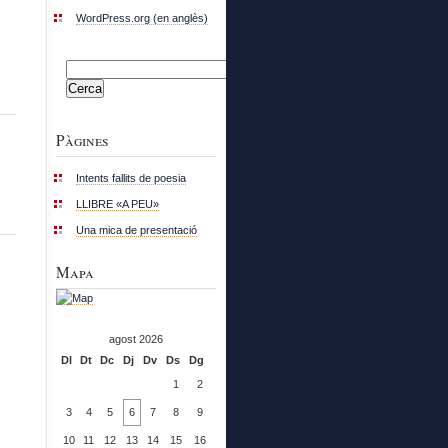
WordPress.org (en anglès)
Cerca:
Pàgines
Intents fallits de poesia
LLIBRE «A PEU»
Una mica de presentació
Mapa
agost 2026
Dl
Dt
Dc
Dj
Dv
Ds
Dg
1
2
3
4
5
6
7
8
9
10
11
12
13
14
15
16