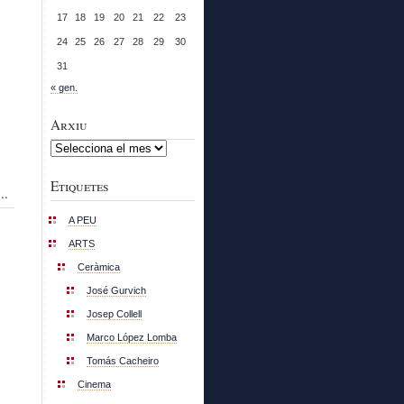
17
18
19
20
21
22
23
24
25
26
27
28
29
30
31
« gen.
Arxiu
Arxiu
Etiquetes
..
A PEU
ARTS
Ceràmica
José Gurvich
Josep Collell
Marco López Lomba
Tomás Cacheiro
Cinema