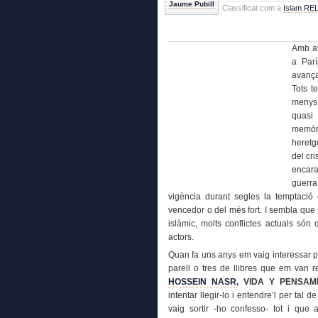
Jaume Pubill
Classificat com a
Islam
,
REL
Amb at
a Par
avança
Tots t
menys 
quasi 
memòr
heretg
del cr
encara
guerra
vigència durant segles la temptació 
vencedor o del més fort. I sembla que 
islàmic, molts conflictes actuals són 
actors.
Quan fa uns anys em vaig interessar p
parell o tres de llibres que em van 
HOSSEIN NASR
, VIDA Y PENSAM
intentar llegir-lo i entendre’l per tal
vaig sortir -ho confesso- tot i que 