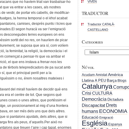
VIVEN
huracans que no havíem triat van trasbalsar-ho
at que va entrar a les cases, als nostres
TRADUCTOR
de vestir, de portar els cabells, de modificar-
atuatges, la henna temporal o el
khol
acabat
pantalons, camises, després punts i licres que
Traductor CATALÀ-
ginades.El segon huracà va ser l’emigració
CASTELLANO
 les desconegudes terres europees on ens
ssim sortit del no res, on hauríem de picar
Categories
 lliurement, se suposa que ara sí, com volíem
ó, la feminitat, la religió, la democràcia i el
Categories
víem començat a pensar-hi que va arribar el
trició, el que ens instava a frenar-nos les
Núvol
ca de tèrbols telepredicadors de pa sucat amb
sí, que el principal perill per a la
América
Acudam
Amistat
volguéssim o no, érem nosaltres mateixes i
Llatina
A PEU
Barça
Blogs
Catalunya
Corrupc
 davant del mirall havíem de decidir què ens
Crisi
CULTURA
ra era el centre de tot. Que segons què
Democràcia
Dictadura
 unes coses o unes altres, que portéssim el
Drets
Discapacitat
ge, un posicionament al mig d’una frontera
ECONOMIA
humans
va, en ser més dels uns que dels altres.
ue si pantalons ajustats, dels altres, que si
Educació
Emigració
Església
larga fins als peus, d’aquells.Per això no
Espanya
pantalons que treuen l’aire i cap tapat, enormes