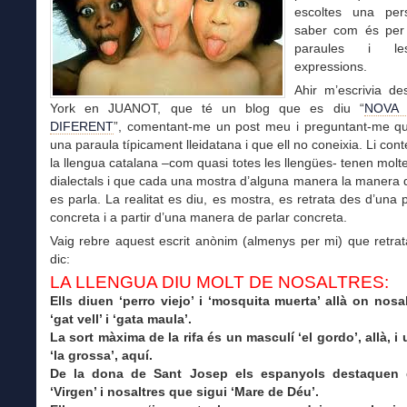
escoltes una per
saber com és per
paraules i l
expressions.
Ahir m’escrivia d
York en JUANOT, que té un blog que es diu “
NOVA
DIFERENT
”, comentant-me un post meu i preguntant-me què
una paraula típicament lleidatana i que ell no coneixia. Li con
la llengua catalana –com quasi totes les llengües- tenen molte
dialectals i que cada una mostra d’alguna manera la manera 
es parla. La realitat es diu, es mostra, es retrata des d’una 
concreta i a partir d’una manera de parlar concreta.
Vaig rebre aquest escrit anònim (almenys per mi) que retra
dic:
LA LLENGUA DIU MOLT DE NOSALTRES:
Ells diuen ‘perro viejo’ i ‘mosquita muerta’ allà on nosa
‘gat vell’ i ‘gata maula’.
La sort màxima de la rifa és un masculí ‘el gordo’, allà, i
‘la grossa’, aquí.
De la dona de Sant Josep els espanyols destaquen 
‘Virgen’ i
nosaltres que sigui ‘Mare de Déu’.