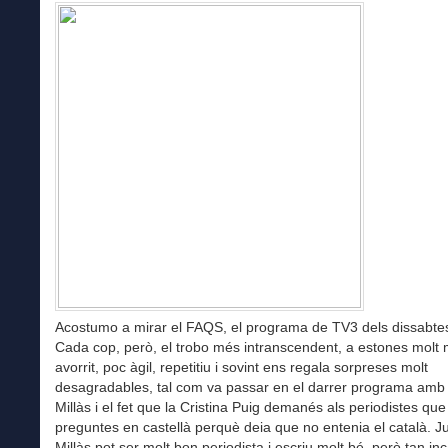
Acostumo a mirar el FAQS, el programa de TV3 dels dissabtes 
Cada cop, però, el trobo més intranscendent, a estones molt
avorrit, poc àgil, repetitiu i sovint ens regala sorpreses molt
desagradables, tal com va passar en el darrer programa amb
Millàs i el fet que la Cristina Puig demanés als periodistes que
preguntes en castellà perquè deia que no entenia el català. 
Millàs pot ser molt bon periodista i escriu molt bé, però tan in