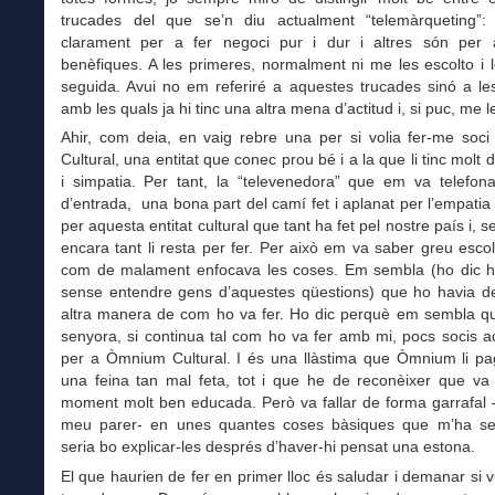
trucades del que se’n diu actualment “telemàrqueting”
clarament per a fer negoci pur i dur i altres són per a 
benèfiques. A les primeres, normalment ni me les escolto i l
seguida. Avui no em referiré a aquestes trucades sinó a le
amb les quals ja hi tinc una altra mena d’actitud i, si puc, me l
Ahir, com deia, en vaig rebre una per si volia fer-me soc
Cultural, una entitat que conec prou bé i a la que li tinc molt 
i simpatia. Per tant, la “televenedora” que em va telefona
d’entrada, una bona part del camí fet i aplanat per l’empatia 
per aquesta entitat cultural que tant ha fet pel nostre país i, 
encara tant li resta per fer. Per això em va saber greu escol
com de malament enfocava les coses. Em sembla (ho dic h
sense entendre gens d’aquestes qüestions) que ho havia de
altra manera de com ho va fer. Ho dic perquè em sembla q
senyora, si continua tal com ho va fer amb mi, pocs socis 
per a Òmnium Cultural. I és una llàstima que Òmnium li pag
una feina tan mal feta, tot i que he de reconèixer que va 
moment molt ben educada. Però va fallar de forma garrafal 
meu parer- en unes quantes coses bàsiques que m’ha s
seria bo explicar-les després d’haver-hi pensat una estona.
El que haurien de fer en primer lloc és saludar i demanar si vu