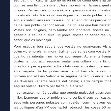
seu patrimoni cultural, que no miren un bé comú que s’ha d
com és una llengua i una cultura, no estimen la seva gent 
pròpies. Per això els torno a repetir que són vostès uns et
tots els ets i uts. Vostès no són dignes de presidir pobles tan
són els valencians i els balears i no en són dignes perquè n
bé del seu poble i per conservar una riquesa que han heretat
Vostès són indignes, però també són ignorants. Vostès no 
saben què és una cultura, un poble. Vostès no saben res i 
saber, que és molt pitjor
Però estiguin ben segurs que vostès no guanyaran. Als 
volen viure no els fan morir fàcilment persones com vostès. 
que ho va intentar i no ho va aconseguir. Aprenents franq
vostès tampoc aconseguiran matar una cultura i una llen
prou forta per aguantar adversitats com aquestes que ens t
altra vegada. Ja ho poden anar tenint ben clar i se’n 
convencent: al País Valencià se seguirà parlant valencià i a 
les diverses variants balears del català; i això perquè mo
seguirà volent i lluitarà per tal de que així sigui.
I, per acabar, només desitjar que aqueta malvestat passi co
millor. Esperem que el poble sigui prou lúcid com per casti
seus vots persones nefastes com vostès i com mereixen les
les polítiques d’un PP que ha fet retrocedir les coses 50 a