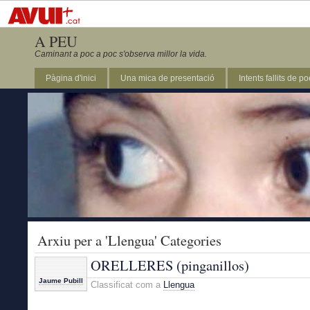
A PEU
Caminant a poc a poc s'observa millor la vida.
Pàgina d'inici
Una mica de presentació
Intents fallits de p
Arxiu per a 'Llengua' Categories
ORELLERES (pinganillos)
Jaume Pubill
Classificat com a
Llengua