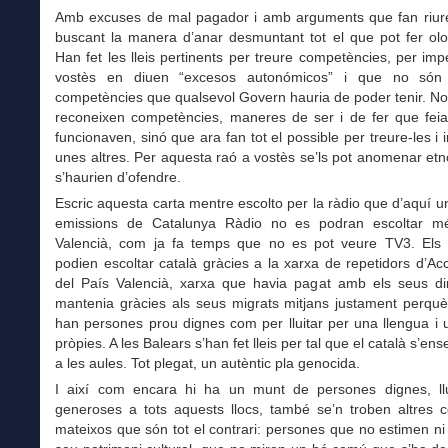
Amb excuses de mal pagador i amb arguments que fan riur
buscant la manera d’anar desmuntant tot el que pot fer olo
Han fet les lleis pertinents per treure competències, per imp
vostès en diuen “excesos autonómicos” i que no só
competències que qualsevol Govern hauria de poder tenir. N
reconeixen competències, maneres de ser i de fer que fei
funcionaven, sinó que ara fan tot el possible per treure-les i
unes altres. Per aquesta raó a vostès se’ls pot anomenar etn
s’haurien d’ofendre.
Escric aquesta carta mentre escolto per la ràdio que d’aquí u
emissions de Catalunya Ràdio no es podran escoltar m
Valencià, com ja fa temps que no es pot veure TV3. Els 
podien escoltar català gràcies a la xarxa de repetidors d’Acc
del País Valencià, xarxa que havia pagat amb els seus di
mantenia gràcies als seus migrats mitjans justament perquè
han persones prou dignes com per lluitar per una llengua i 
pròpies. A les Balears s’han fet lleis per tal que el català s’e
a les aules. Tot plegat, un autèntic pla genocida.
I així com encara hi ha un munt de persones dignes, llu
generoses a tots aquests llocs, també se’n troben altres 
mateixos que són tot el contrari: persones que no estimen ni 