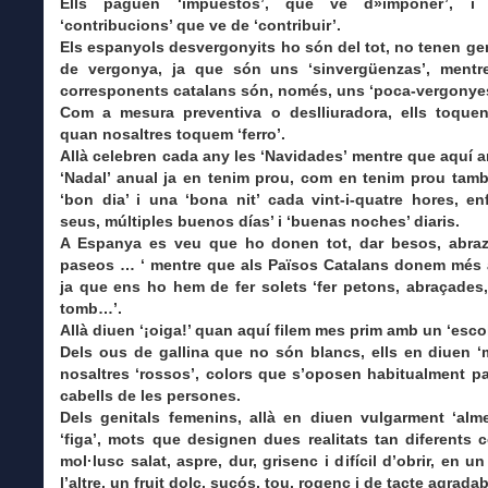
Ells paguen ‘impuestos’, que ve d»imponer’, i 
‘contribucions’ que ve de ‘contribuir’.
Els espanyols desvergonyits ho són del tot, no tenen ge
de vergonya, ja que són uns ‘sinvergüenzas’, mentr
corresponents catalans són, només, uns ‘poca-vergonyes
Com a mesura preventiva o deslliuradora, ells toquen
quan nosaltres toquem ‘ferro’.
Allà celebren cada any les ‘Navidades’ mentre que aquí 
‘Nadal’ anual ja en tenim prou, com en tenim prou ta
‘bon dia’ i una ‘bona nit’ cada vint-i-quatre hores, en
seus, múltiples buenos días’ i ‘buenas noches’ diaris.
A Espanya es veu que ho donen tot, dar besos, abraz
paseos …
‘ mentre que als Països Catalans donem més 
ja que ens ho hem de fer solets ‘fer petons, abraçades
tomb…’.
Allà diuen ‘¡oiga!’ quan aquí filem mes prim amb un ‘escol
Dels ous de gallina que no són blancs, ells en diuen ‘
nosaltres ‘rossos’, colors que s’oposen habitualment pa
cabells de les persones.
Dels genitals femenins, allà en diuen vulgarment ‘alme
‘figa’, mots que designen dues realitats tan diferents
mol·lusc salat, aspre, dur, grisenc i difícil d’obrir, en un
l’altre, un fruit dolç, sucós, tou, rogenc i de tacte agradabl