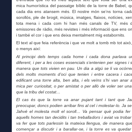
mica humorística del passatge bíblic de la torre de Babel, 
cada dia ens atansem més. El nostre món se’ns torna ca
sorollós, ple de brogit, música, imatges, flaixos, notícies, x
tota mena i cada com hi han més canals de TV, més di
emissores de ràdio, més revistes i més informació que ens o
i també el cor i que ens deixa mentalment mig estabornits.
El text al que feia referència i que ve molt a tomb mb tot aix
o menys així:
Al principi dels temps cada home i cada dona parlava u
diferent, i per a les coses essencials s’entenien per signes i 
manera que tots vivien en pau. Un dia a algú se li va ocórre
dels molts moments d’oci que tenien i entre cacera i cace
edificant una torre alta, ben alta, i els veïns s’hi van anar 
mica per curiositat, o per amistat o per allò de voler ser u
que la tribu del costat…
El cas és que la torre va anar pujant tant i tant que J
preocupar, doncs podien arribar fins al cel i molestar-lo. Ja s
Jahvé el molesta molt el soroll… Va pensar què podia fer 
aquells homes tan decidits i tan treballadors i aviat va trobar 
va fer que tots parlessin la mateixa llengua, de manera qu
començar a discutir i a barallar-se, i la torre es va quedar