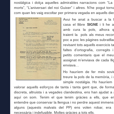
nostàlgica i dolça aquelles admirables narracions com “La 
morts”, “L’aniversari del noi Guixer” i altres. N’he pogut torn
com quan les vaig escoltar per primera vegada en aquells dies
Avui he anat a buscar a la ll
casa el llibre
SIGNE
i li he a
amb cura la pols, alhora 
traient la pols als meus reco
poc a poc les pàgines subratll
revisant tots aquells exercicis 
faltes d’ortografia, corregits
petits comentaris que el meu
assignat m’enviava de cada lliç
enviava…
Ho hauríem de fer més sovi
treure la pols de la memòria, i
simple nostàlgia. Ho hauríem 
valorar aquells esforços de tanta i tanta gent que, de for
discreta, altruista i a vegades clandestina, ens han ajudat a a
aquí on som. Tenim el que tenim gràcies a ells, que e
entendre que conservar la llengua i no perdre aquest immens
alguns (aquests malvats del PP) ens volen robar, era
necessària i indefugible. Moltes gràcies a tots ells.