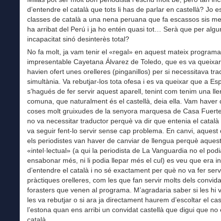
d’entendre el català que tots li has de parlar en castellà? Jo es
classes de català a una nena peruana que fa escassos sis m
ha arribat del Perú i ja ho entén quasi tot… Serà que per alg
incapacitat sinó desinterès total?
No fa molt, ja vam tenir el «regal» en aquest mateix programa
impresentable Cayetana Álvarez de Toledo, que es va queixar 
havien ofert unes orelleres (pinganillos) per si necessitava tr
simultània. Va rebutjar-los tota ofesa i es va queixar que a E
s’hagués de fer servir aquest aparell, tenint com tenim una ll
comuna, que naturalment és el castellà, deia ella. Vam haver
coses molt gruixudes de la senyora marquesa de Casa Fuerte,
no va necessitar traductor perquè va dir que entenia el català
va seguir fent-lo servir sense cap problema. En canvi, aquest
els periodistes van haver de canviar de llengua perquè aques
«intel·lectual» (a qui la periodista de La Vanguardia no el podi
ensabonar més, ni li podia llepar més el cul) es veu que era i
d’entendre el català i no sé exactament per què no va fer serv
pràctiques orelleres, com les que fan servir molts dels convida
forasters que venen al programa. M’agradaria saber si les hi va
les va rebutjar o si ara ja directament haurem d’escoltar el cas
l’estona quan ens arribi un convidat castellà que digui que no 
català.