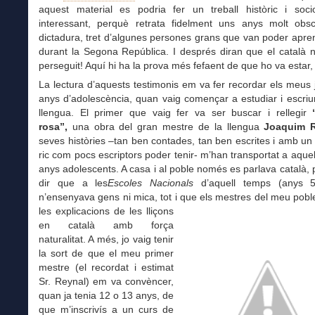
aquest material es podria fer un treball històric i soci
interessant, perquè retrata fidelment uns anys molt obs
dictadura, tret d’algunes persones grans que van poder apre
durant la Segona República. I després diran que el català 
perseguit! Aquí hi ha la prova més fefaent de que ho va estar, 
La lectura d’aquests testimonis em va fer recordar els meus 
anys d’adolescència, quan vaig començar a estudiar i escri
llengua. El primer que vaig fer va ser buscar i rellegir
rosa”,
una obra del gran mestre de la llengua
Joaquim 
seves històries –tan ben contades, tan ben escrites i amb un
ric com pocs escriptors poder tenir- m’han transportat a aquel
anys adolescents. A casa i al poble només es parlava català, 
dir que a les
Escoles Nacionals
d’aquell temps (anys 
n’ensenyava gens ni mica, tot i que els
mestres del meu poble
les explicacions de les lliçons
en català amb força
naturalitat. A més, jo vaig tenir
la sort de que el meu primer
mestre (el recordat i estimat
Sr. Reynal) em va convèncer,
quan ja tenia 12 o 13 anys, de
que m’inscrivís a un curs de