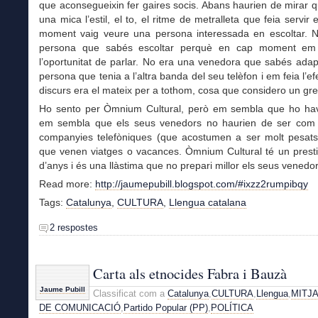
que aconsegueixin fer gaires socis. Abans haurien de mirar 
una mica l’estil, el to, el ritme de metralleta que feia servir 
moment vaig veure una persona interessada en escoltar. 
persona que sabés escoltar perquè en cap moment em
l’oportunitat de parlar. No era una venedora que sabés adap
persona que tenia a l’altra banda del seu telèfon i em feia l’ef
discurs era el mateix per a tothom, cosa que considero un gre
Ho sento per Òmnium Cultural, però em sembla que ho havi
em sembla que els seus venedors no haurien de ser com 
companyies telefòniques (que acostumen a ser molt pesats
que venen viatges o vacances. Òmnium Cultural té un presti
d’anys i és una llàstima que no prepari millor els seus venedor
Read more:
http://jaumepubill.blogspot.com/#ixzz2rumpibqy
Tags:
Catalunya
,
CULTURA
,
Llengua catalana
2 respostes
Carta als etnocides Fabra i Bauzà
Jaume Pubill
Classificat com a
Catalunya
,
CULTURA
,
Llengua
,
MITJ
DE COMUNICACIÓ
,
Partido Popular (PP)
,
POLÍTICA