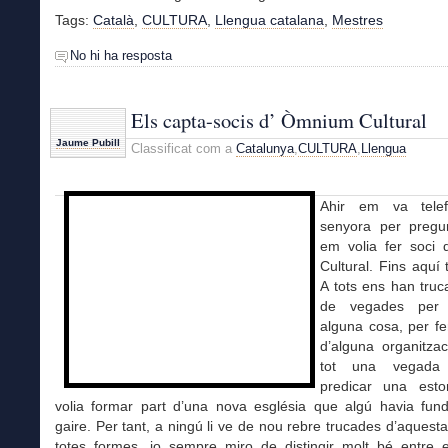
Tags:
Català
,
CULTURA
,
Llengua catalana
,
Mestres
No hi ha resposta
Els capta-socis d’ Òmnium Cultural
Jaume Pubill
Classificat com a
Catalunya
,
CULTURA
,
Llengua
Ahir em va tele
senyora per pregu
em volia fer soci
Cultural. Fins aquí 
A tots ens han truc
de vegades per 
alguna cosa, per fe
d’alguna organitzac
tot una vegad
predicar una esto
volia formar part d’una nova església que algú havia fund
gaire. Per tant, a ningú li ve de nou rebre trucades d’aques
totes formes, jo sempre miro de distingir molt bé entre e