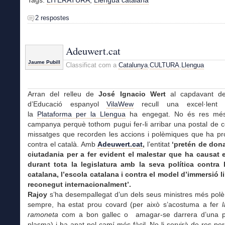
Tags:
LITERATURA
,
Llengua catalana
2 respostes
Adeuwert.cat
Jaume Pubill
Classificat com a
Catalunya
,
CULTURA
,
Llengua
Arran del relleu de
José Ignacio Wert
al capdavant del
d’Educació espanyol
VilaWew
recull una excel·lent
la
Plataforma per la Llengua
ha engegat. No és res mé
campanya perquè tothom pugui fer-li arribar una postal de 
missatges que recorden les accions i polèmiques que ha pro
contra el català. Amb
Adeuwert.cat
,
l’entitat
‘pretén de dona
ciutadania per a fer evident el malestar que ha causat e
durant tota la legislatura amb la seva política contra 
catalana, l’escola catalana i contra el model d’immersió l
reconegut internacionalment’.
Rajoy
s’ha desempallegat d’un dels seus ministres més pol
sempre, ha estat prou covard (per això s’acostuma a fer
l
ramoneta
com a bon gallec o amagar-se darrera d’una p
plasma) i ha anat pel camí més fàcil. No li servirà de res pe