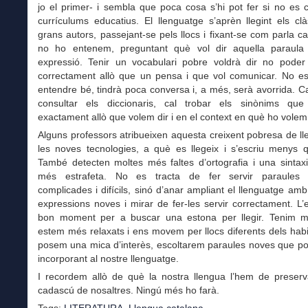
jo el primer- i sembla que poca cosa s’hi pot fer si no es 
currículums educatius. El llenguatge s’aprèn llegint els clà
grans autors, passejant-se pels llocs i fixant-se com parla ca
no ho entenem, preguntant què vol dir aquella paraula
expressió. Tenir un vocabulari pobre voldrà dir no poder
correctament allò que un pensa i que vol comunicar. No es
entendre bé, tindrà poca conversa i, a més, serà avorrida. Cal 
consultar els diccionaris, cal trobar els sinònims que
exactament allò que volem dir i en el context en què ho volem 
Alguns professors atribueixen aquesta creixent pobresa de l
les noves tecnologies, a què es llegeix i s’escriu menys 
També detecten moltes més faltes d’ortografia i una sintax
més estrafeta. No es tracta de fer servir paraules e
complicades i difícils, sinó d’anar ampliant el llenguatge amb
expressions noves i mirar de fer-les servir correctament. L’
bon moment per a buscar una estona per llegir. Tenim 
estem més relaxats i ens movem per llocs diferents dels habit
posem una mica d’interès, escoltarem paraules noves que p
incorporant al nostre llenguatge.
I recordem allò de què la nostra llengua l’hem de preserva
cadascú de nosaltres. Ningú més ho farà.