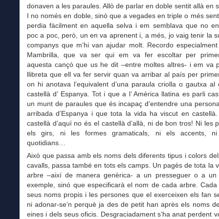
donaven a les paraules. Allò de parlar en doble sentit allà en 
I no només en doble, sinó que a vegades en triple o més senti
perdia fàcilment en aquella selva i em semblava que no en 
poc a poc, però, un en va aprenent i, a més, jo vaig tenir la so
companys que m’hi van ajudar molt. Recordo especialment 
Mambrilla, que va ser qui em va fer escoltar per prim
aquesta cançó que us he dit –entre moltes altres- i em va 
llibreta que ell va fer servir quan va arribar al país per prim
on hi anotava l’equivalent d’una paraula criolla o gautxa al 
castellà d’ Espanya. Tot i que a l’ Amèrica llatina es parli cas
un munt de paraules que és incapaç d’entendre una persona
arribada d’Espanya i que tota la vida ha viscut en castellà
castellà d’aquí no és el castellà d’allà, ni de bon tros! Ni les 
els girs, ni les formes gramaticals, ni els accents, n
quotidians…
Això que passa amb els noms dels diferents tipus i colors del
cavalls, passa també en tots els camps. Un pagès de tota la v
arbre –així de manera genèrica- a un presseguer o a un o
exemple, sinó que especificarà el nom de cada arbre. Cada o
seus noms propis i les persones que el exerceixen els fan s
ni adonar-se’n perquè ja des de petit han après els noms d
eines i dels seus oficis. Desgraciadament s’ha anat perdent v