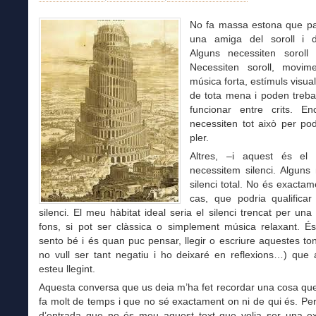
No fa massa estona que p
una amiga del soroll i de
Alguns necessiten soroll 
Necessiten soroll, movime
música forta, estímuls visual
de tota mena i poden treball
funcionar entre crits. E
necessiten tot això per po
pler.
Altres, –i aquest és el
necessitem silenci. Alguns
silenci total. No és exacta
cas, que podria qualificar
silenci. El meu hàbitat ideal seria el silenci trencat per un
fons, si pot ser clàssica o simplement música relaxant. 
sento bé i és quan puc pensar, llegir o escriure aquestes ton
no vull ser tant negatiu i ho deixaré en reflexions…) que 
esteu llegint.
Aquesta conversa que us deia m’ha fet recordar una cosa que 
fa molt de temps i que no sé exactament on ni de qui és. Per
d’entrada que no és meu aquest text que volia ser una e