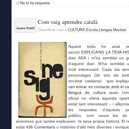
No hi ha resposta
Com vaig aprendre català
Jaume Pubill
Classificat com a
CULTURA
,
Escola
,
Llengua
,
Mestres
Aquest estiu he anat se
secció
EXPLICA’NS LA TEVA HI
diari ARA i m’ha semblat un g
d’aquest diari. M’ha semblat 
molt interessant. Cada dia d
personatges (de tots els àmb
societat catalana) que expliq
van entrar en contacte amb el c
llengua de cultura
quan l’en
oficial no oferia aquesta oport
estat tant interessant – i alliçon
les respostes d’aquests pe
públics, com veure les de
anònimes que també explicaven la seva pròpia història. El r
estat
436
Comentaris
o històries d’allò més diverses i enriqu