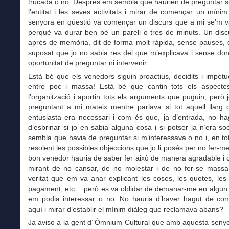
trucada o no. Després em sembla que haurien de preguntar s
l’entitat i les seves activitats i mirar de començar un mínim
senyora en qüestió va començar un discurs que a mi se’m va
perquè va durar ben bé un parell o tres de minuts. Un discu
après de memòria, dit de forma molt ràpida, sense pauses, 
suposat que jo no sabia res del que m’explicava i sense do
oportunitat de preguntar ni intervenir.
Està bé que els venedors siguin proactius, decidits i impet
entre poc i massa! Està bé que cantin tots els aspect
l’organització i aportin tots els arguments que puguin, però
preguntant a mi mateix mentre parlava si tot aquell llarg 
entusiasta era necessari i com és que, ja d’entrada, no ha
d’esbrinar si jo en sabia alguna cosa i si potser ja n’era soc
sembla que havia de preguntar si m’interessava o no i, en to
resolent les possibles objeccions que jo li posés per no fer-me
bon venedor hauria de saber fer això de manera agradable i 
mirant de no cansar, de no molestar i de no fer-se massa
veritat que em va anar explicant les coses, les quotes, le
pagament, etc… però es va oblidar de demanar-me en algun
em podia interessar o no. No hauria d’haver hagut de co
aquí i mirar d’establir el mínim diàleg que reclamava abans?
Ja aviso a la gent d’ Òmnium Cultural que amb aquesta seny