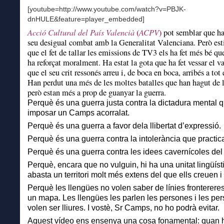
[youtube=http://www.youtube.com/watch?v=PBJK-
dnHULE&feature=player_embedded]
Acció Cultural del País Valencià
(
ACPV
)
pot semblar que ha
seu desigual combat amb la Generalitat Valenciana. Però est
que el fet de tallar les emissions de TV3 els ha fet més bé qu
ha reforçat moralment. Ha estat la gota que ha fet vessar el vas
que el seu crit ressonés arreu i, de boca en boca, arribés a tot
Han perdut una més de les moltes batalles que han hagut de l
però estan més a prop de guanyar la guerra.
Perquè és una guerra justa contra la dictadura mental q
imposar un Camps acorralat.
Perquè és una guerra a favor dela llibertat d’expressió.
Perquè és una guerra contra la intolerància que practica
Perquè és una guerra contra les idees cavernícoles del
Perquè, encara que no vulguin, hi ha una unitat lingüíst
abasta un territori molt més extens del que ells creuen i
Perquè les llengües no volen saber de línies fronterere
un mapa. Les llengües les parlen les persones i les pe
volen ser lliures. I vostè, Sr Camps, no ho podrà evitar.
Aquest vídeo ens ensenya una cosa fonamental: quan 