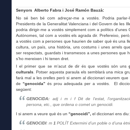
Senyors Alberto Fabra i José Ramón Bauzà:
No sé ben bé com adreçar-me a vostès. Podria parlar-
Presidents de la Generalitat Valenciana i del Govern de les Ill
podria dirigir-me a vostès simplement com a polítics d’unes
Autònomes, tal com a vostès els agrada dir. Prefereixo, però,
a vostès com a persones que haurien de saber què és una ll
cultura, un país, una història, uns costums i unes arrels q
ser respectats, guardats i transmesos a unes persones que 
s’ho mereixen i hi tenen dret.
I el primer que se m’acut de dir és que vostès són uns
culturals
. Potser aquesta paraula els semblarà una mica gru
farà mal a les orelles però si anem al diccionari veurem que l
de
“genocida”
és prou adequada per a vostès. El diccion
següent:
GENOCIDA:
adj
i
m
i
f
Dit de l’estat, l’organitzaci
persona, etc., que ordena o comet un genocidi.
I si anem a veure què és un
“genocidi”,
el diccionari ens diu:
GENOCIDI
: m
1
POLÍT Extermini d’un poble o d’una ètni