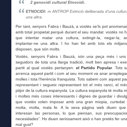
2 genocidi cultural Etnocidi.
ETNOCIDI:
m
ANTROP Extinció deliberada d’una cultur
una altra.
Per tant, senyors Fabra i Bauzà, a vostès se’ls pot anomena
amb total propietat perquè durant el seu mandat vostès no 
que intentar matar una cultura, extingir-la, negar-la, a
implantar-ne una altra. I ho han fet amb tots els mitjan
disposen, que són molts.
Vostès, senyors Fabra i Bauzà, són una peça més i uns
seguidors de tota una llarga tradició, molt ben apresa i ex
partit al qual vostès pertanyen:
el Partido Popular
. Tots 
arrenca aquest partit i com al seu moment va anar arreplegan
molles i tota l’herència franquista. Tots sabem com aquest par
representant i segueix representant tot el més ranci, el més
pitjor de la cultura espanyola. La cultura espanyola té molta 
i moltes més coses interessants i dignes de guardar i divul
que vostès volen imposar amb una gran miopia, curtedat 
molta, molta, mala fe. A la seva pàgina web diuen que
interesan las personas, lo que piensan, sus preocupaci
necesidades”. Ho diuen seriosament això o han pretès fer u
mal gust?