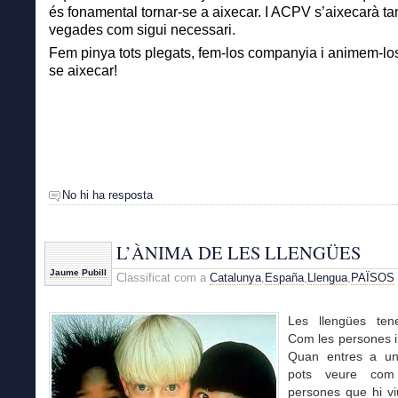
és fonamental tornar-se a aixecar. I ACPV s’aixecarà ta
vegades com sigui necessari.
Fem pinya tots plegats, fem-los companyia i animem-los
se aixecar!
No hi ha resposta
L’ÀNIMA DE LES LLENGÜES
Jaume Pubill
Classificat com a
Catalunya
,
España
,
Llengua
,
PAÏSOS
Les llengües ten
Com les persones i
Quan entres a un
pots veure com
persones que hi v