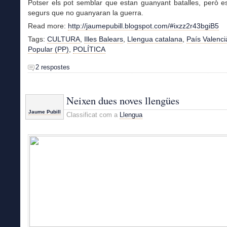
Potser els pot semblar que estan guanyant batalles, però e
segurs que no guanyaran la guerra.
Read more:
http://jaumepubill.blogspot.com/#ixzz2r43bgiB5
Tags:
CULTURA
,
Illes Balears
,
Llengua catalana
,
País Valenci
Popular (PP)
,
POLÍTICA
2 respostes
Neixen dues noves llengües
Jaume Pubill
Classificat com a
Llengua