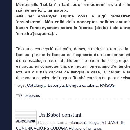
Mentre ells ‘hablan’ -i fan!- aquí ‘enraonem’, és a dir, f
raó, sense èxit, tanmateix.
Allà per ensenyar alguna cosa a algú ‘adiestra
‘ensinistrem’. Més enllà dels conceptes polítics actual
basen l’ensenyament sobre la ‘destra’ (dreta) i els altre
‘sinistra'(esquerra)…
Tota una concepció del món, doncs, s’endevina rere cada
llengua, perquè la llengua és l’expressió d’un comportament 
d’una psicologia nacional, diferent, no pas millor o pitjor que
es tracta, en conseqüència, de traduir només, sinó d’entendre
tots els qui han canviat de llengua a casa, al carrer, a l
únicament canvien de llengua. També canvien de punt de vist
Tags:
Catalunya
,
Espanya
,
Llengua catalana
,
PAÏSOS
2 respostes
Un Babel constant
Jaume Pubill
Classificat com a
Informació
,
Llengua
,
MITJANS DE
COMUNICACIÓ
,
PSICOLOGIA
,
Relacions humanes