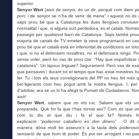
superior.
Senyor Wert
(això de senyor, és un dir, perquè com diem pe
porc i de senyor se n’ha de venir de mena” i aquest no és 
saps prou bé que a Catalunya les dues llengües conviuen
normalitat i que, si alguna surt perdedora, és el català. Només
passegis per qualsevol barri de Catalunya. Saps també prou
majoria de canals de TV emeten la seva programació en cast
prou bé que el català està en inferioritat de condicions en tots
i que, si no el defensem nosaltres, no el defensarà ningú. Po
sense voler, però ho vas dir prou clar: “Hay que españolizar 
catalanes”. Un
lapsus linguae?
Segurament. Però vas dir exa
que pensaves i durant tot el temps que has estat ministres h
fer. Tu i tots els teus correligionaris del PP no heu fet més 
bel·ligerants com heu pogut amb la nostra llengua. I, per
d’adobar, ara se us hi ha afegit la Punset de Ciudadanos. No
això!
Senyor Wert
, sabem que no ets ruc. Sabem que ets un
preparada. Què ho fa que t’has tornat així? Com és que u
com tu diu el que diu i fa el que fa? Només h
explicació:
“poderoso caballero es don dinero”
. O dit d
manera: dóna molt bo asseure’s a la taula dels poderosos 
sensació de que hom té poder. És pot ser arrogant i no pas