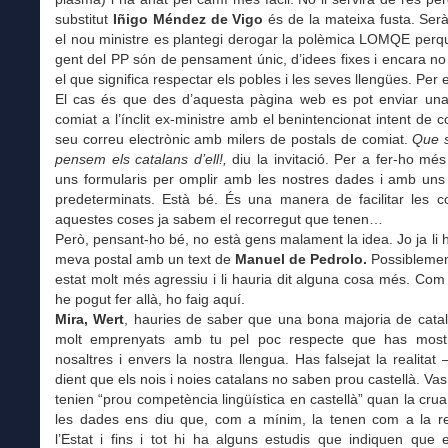
substitut
Iñigo Méndez de Vigo
és de la mateixa fusta. Serà 
el nou ministre es plantegi derogar la polèmica LOMQE perq
gent del PP són de pensament únic, d’idees fixes i encara n
el que significa respectar els pobles i les seves llengües. Per e
El cas és que des d’aquesta pàgina web es pot enviar una
comiat a l’ínclit ex-ministre amb el benintencionat intent de co
seu correu electrònic amb milers de postals de comiat.
Que 
pensem els catalans d’ell!,
diu la invitació. Per a fer-ho més 
uns formularis per omplir amb les nostres dades i amb uns
predeterminats. Està bé. És una manera de facilitar les c
aquestes coses ja sabem el recorregut que tenen…
Però, pensant-ho bé, no està gens malament la idea. Jo ja li h
meva postal amb un text de
Manuel de Pedrolo.
Possiblement
estat molt més agressiu i li hauria dit alguna cosa més. Co
he pogut fer allà, ho faig aquí.
Mira, Wert
, hauries de saber que una bona majoria de cata
molt emprenyats amb tu pel poc respecte que has most
nosaltres i envers la nostra llengua. Has falsejat la realitat 
dient que els nois i noies catalans no saben prou castellà. Vas
tenien “prou competència lingüística en castellà” quan la crua 
les dades ens diu que, com a mínim, la tenen com a la r
l’Estat i fins i tot hi ha alguns estudis que indiquen que e