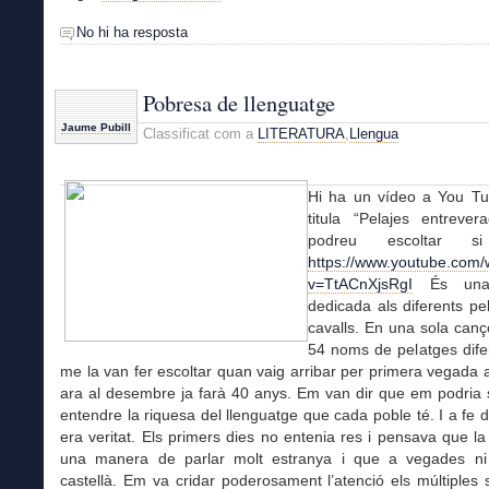
No hi ha resposta
Pobresa de llenguatge
Jaume Pubill
Classificat com a
LITERATURA
,
Llengua
Hi ha un vídeo a You T
titula “Pelajes entrever
podreu escoltar si
https://www.youtube.com/
v=TtACnXjsRgI
És una 
dedicada als diferents pe
cavalls. En una sola canç
54 noms de pelatges dife
me la van fer escoltar quan vaig arribar per primera vegada a
ara al desembre ja farà 40 anys. Em van dir que em podria s
entendre la riquesa del llenguatge que cada poble té. I a fe
era veritat. Els primers dies no entenia res i pensava que la
una manera de parlar molt estranya i que a vegades n
castellà. Em va cridar poderosament l’atenció els múltiples 