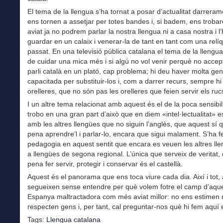
El tema de la llengua s’ha tornat a posar d’actualitat darrera
ens tornen a assetjar per totes bandes i, si badem, ens trob
aviat ja no podrem parlar la nostra llengua ni a casa nostra i 
guardar en un calaix i venerar-la de tant en tant com una relíq
passat. En una televisió pública catalana el tema de la llengua
de cuidar una mica més i si algú no vol venir perquè no acce
parli català en un plató, cap problema; hi deu haver molta gen
capacitada per substituir-los i, com a darrer recurs, sempre hi
orelleres, que no són pas les orelleres que feien servir els ru
I un altre tema relacionat amb aquest és el de la poca sensibil
trobo en una gran part d’això que en diem «intel·lectualitat» 
amb les altres llengües que no siguin l’anglès, que aquest sí q
pena aprendre’l i parlar-lo, encara que sigui malament. S’ha f
pedagogia en aquest sentit que encara es veuen les altres l
a llengües de segona regional. L’única que serveix de veritat, 
pena fer servir, protegir i conservar és el castellà.
Aquest és el panorama que ens toca viure cada dia. Així i tot,
segueixen sense entendre per què volem fotre el camp d’aqu
Espanya maltractadora com més aviat millor: no ens estimen 
respecten gens i, per tant, cal preguntar-nos què hi fem aquí 
Tags:
Llengua catalana