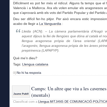
Difícilment es pot fer més el ridícul. Alguns fa temps que el 
Valencià i a Mallorca. Ara els volen emular els aragonesos a
que s’aprovarà amb els vots del Partido Popular y del Partido
Deu ser difícil fer-ho pitjor. Per això encara estic impressio
acabo de llegir a
La Vanguardia
:
Lleida (ACN). – La càmera parlamentària d’Aragó v
aquest dijous la llei de llengües que dóna al català el n
llengua aragonesa pròpia de l’àrea oriental (LAP
l’aragonès, llengua aragonesa pròpia de les àrees pirine
prepirinenca (LAPAPYP).
Què me’n dieu?
Tags:
Llengua catalana
No hi ha resposta
Camps: Un altre que viu a les cavernes
(mentals)
Jaume Pubill
Classificat com a
Llengua
,
MITJANS DE COMUNICACIÓ
,
POLÍTIC