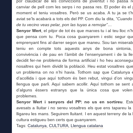
por claudicar de les conviccions de joventut i no passa r
canviar de pell com les serps i no passa res. El poder és el 
moment el teniu vosaltres. Però se us acaba. A tu ja se t’
aviat se’ls acabarà a tots els del PP. Com diu la dita,
“Cuando 
de tu vecino veas pelar, pon las tuyas a remojar”…
Senyor Wert
, el pitjor de tot és que marxes tu i al teu lloc n
que pensa com tu. Poca cosa guanyarem i estic segur qu
emprenyant fins al darrer segon que maneu. Sou tan miserab
teniu en compte tots aquests anys de bona sintonia
convivència i de pau en l’àmbit de l’ensenyament i de la l
decidit fer-ne problema de forma artificial i ho heu aconseg
nosaltres qui hem dividit la població. Heu estat vosaltres qu
un problema on no n’hi havia. Tothom sap que Catalunya 
d’acollida i que aquí tothom és ben rebut, vingui d’on vingui
llengua que parli. Aquí sabem acollir. Aquí tothom se sent ac
d’alguns éssers estranys que la única cosa que volen
problemes.
Senyor Wert i senyors del PP: no us en sortireu
. Es
avesats a lluitar i no sereu vosaltres els que ens tapareu la
lligareu les mans. Seguirem lluitant. I en aquest terreny de la 
cultura estigueu ben certs que guanyarem.
Tags:
Catalunya
,
CULTURA
,
Llengua catalana