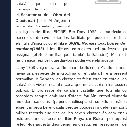
català que feia per
correspondència
el
Secretariat de l’Obra del
Diccionari (
Lluis M. Argemí i
Roca de Sabadell), seguint
les lliçons del llibre
SIGNE
. Era l’any 1962, la matrícula c
pessetes i donaven totes les facilitats per poder-lo fer. En
els fulls d’inscripció, el llibre
SIGNE:Normes pràctiques de 
catalana(1962)
i les lliçons corregides pel professor 
assignar (el Sr. Joan Blanquer, també de Sabadell)
.
M’ha fet 
ne un escaneig per guardar-los i poder-vos-els mostrar.
L’any 1959 vaig entrar al Seminari de Solsona. Als Seminaris 
havia una espècie de microclima on el català hi era presen
normalitat. A Solsona les classes es feien totes en català, e
català i es vivia en català, cosa que no succeïa a les escoles 
públics. El professor de català i castellà que tots els co
recordem sempre amb molt d’afecte fou Mn. Antoni Muntad
mètodes casolans (papers multicopiats) senzills i pràcti
ensenyar prou bé el català perquè poguéssim defensar-nos b
millors records que tinc de les seves classes és com ens d
extraordinàries proses del llibre
Pinya de Rosa
i per aquest
rellegir-los aquests dies benignes d’estiu, em ressonaven d