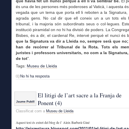
que havia fet un nunci perquè a ell li va semblar bé.
El p
és una de les persones més poderoses al Vaticà, i aquesta és
vegada que un tema que porta ell li reboten a la Signatura, i
agrada gens. No cal dir que ell coneix un a un tots els
tribunal, i la majoria són subordinats seus o col·legues. E
institució piramidal on no hi ha divisió de poders. La Congrega
Bisbes, és a dir, el cardenal Re, intervé perquè el nunci és 
que la Signatura va dir a Lleida no, sempre serà que no; 
han de recórrer al Tribunal de la Rota. Tots els me
juristes i professors universitaris, no com a la Signatura
de tot
".
Tags:
Museu de Lleida
No hi ha resposta
El litigi de l’art sacre a la Franja de
Ponent (4)
Jaume Pubill
Classificat com a
Museu de Lleida
Aquest text és extret del blog de l’ Aleix Barberà Giné
http://eixrestaura.blogspot.com/2011/01/el-litigi-de-lart-sa