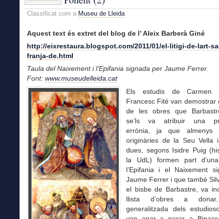
Classificat com a
Museu de Lleida
Aquest text és extret del blog de l’ Aleix Barberà Giné
http://eixrestaura.blogspot.com/2011/01/el-litigi-de-lart-sa
franja-de.html
Taula del Naixement i l’Epifania signada per Jaume Ferrer.
Font:
www.museudelleida.cat
Els estudis de Carmen 
Francesc Fité van demostrar 
de les obres que Barbastr
se’ls va atribuir una pr
errònia, ja que almenys
originàries de la Seu Vella i
dues, segons Isidre Puig (hi
la UdL) formen part d’una
l’Epifania i el Naixement s
Jaume Ferrer i que també Silv
el bisbe de Barbastre, va in
llista d’obres a donar.
generalitzada dels estudio
van anar a parar a Binace