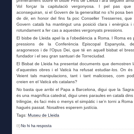
primerament sobre el bisbe Piris de Lleida i ara segueix amb 
Vol forçar la capitulació vergonyosa. I pel pas qu
aconseguiran, si el Govern de la generalitat no s’hi posa ben
de dir, en honor del fins fa poc Conseller Tresserres, que 
Govern català ha mantingut una posició clara i enèrgica i 
rotundament a fer cas a aquestes vergonyats pressions.
El bisbe de Lleida apel·la a l’obediència a Roma. I Roma es 
pressions de la Conferència Episcopal Espanyola, de
aragonesos i de l’Opus Dei, que té en aquell bisbat el bres
fundador i el seu gran santuari de Torreciudad.
El Bisbat de Lleida ha presentat documents que demostren l
d’aquestes obres i el Vaticà ha refusat estudiar-los. On és l
Veient tals manipulacions, tant i tant malicioses, com po
creien en el Vaticà els catalans?
No basta que arribi el Papa a Barcelona, digui que la Sagr
és una magnífica catedral, digui unes paraules en català din
trilingüe, és faci més o menys el simpàtic i se’n torni a Roma
hagués passat. Nosaltres esperem justícia.
Tags:
Museu de Lleida
No hi ha resposta