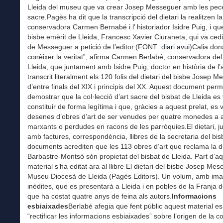
Lleida del museu que va crear Josep Messeguer amb les pece
sacre.Pagès ha dit que la transcripció del dietari la realitzen la
conservadora Carmen Bernabé i l’ historiador Isidre Puig, i que
bisbe emèrit de Lleida, Francesc Xavier Ciuraneta, qui va cedir
de Messeguer a petició de l’editor.(FONT :
diari avui
)Calia don
conèixer la veritat”, afirma Carmen Berlabé, conservadora de
Lleida, que juntament amb Isidre Puig, doctor en història de l’
transcrit literalment els 120 folis del dietari del bisbe Josep 
d’entre finals del XIX i principis del XX. Aquest document perm
demostrar que la col·lecció d’art sacre del bisbat de Lleida es
constituir de forma legítima i que, gràcies a aquest prelat, es 
desenes d’obres d’art de ser venudes per quatre monedes a an
marxants o perdudes en racons de les parròquies.El dietari, 
amb factures, correspondència, llibres de la secretaria del bisb
documents acrediten que les 113 obres d’art que reclama la d
Barbastre-Montsó són propietat del bisbat de Lleida. Part d’a
material s’ha editat ara al llibre El dietari del bisbe Josep Mese
Museu Diocesà de Lleida (Pagès Editors). Un volum, amb ima
inèdites, que es presentarà a Lleida i en pobles de la Franja 
que ha costat quatre anys de feina als autors.
Informacions
esbiaixades
Berlabé afegia que fent públic aquest material es
“rectificar les informacions esbiaixades” sobre l’origen de la col