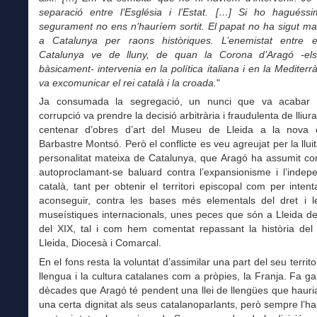
separació entre l’Església i l’Estat. […] Si ho haguéssim
segurament no ens n’hauríem sortit. El papat no ha sigut ma
a Catalunya per raons històriques. L’enemistat entre e
Catalunya ve de lluny, de quan la Corona d’Aragó -els
bàsicament- intervenia en la política italiana i en la Mediter
va excomunicar el rei català i la croada.
"
Ja consumada la segregació, un nunci que va acabar 
corrupció va prendre la decisió arbitrària i fraudulenta de lliu
centenar d’obres d’art del Museu de Lleida a la nova 
Barbastre Montsó. Però el conflicte es veu agreujat per la lluit
personalitat mateixa de Catalunya, que Aragó ha assumit co
autoproclamant-se baluard contra l’expansionisme i l’indep
català, tant per obtenir el territori episcopal com per inten
aconseguir, contra les bases més elementals del dret i 
museístiques internacionals, unes peces que són a Lleida de
del XIX, tal i com hem comentat repassant la història de
Lleida, Diocesà i Comarcal.
En el fons resta la voluntat d’assimilar una part del seu territo
llengua i la cultura catalanes com a pròpies, la Franja. Fa g
dècades que Aragó té pendent una llei de llengües que hauri
una certa dignitat als seus catalanoparlants, però sempre l’ha 