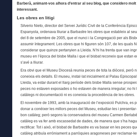
Barberà, animant-vos alhora d’entrar al seu blog, que considero molt
interessant.
Les obres en litigi
Silverio Nieto, director del Servei Jurídic Civil de la Conferència Episc
Espanyola, ordenava lliurar a Barbastre les obres que estableix al se
del 8 de setembre de 2005, que el nunci i la Congregació per als Bis
assumir íntegrament. Les obres que hi figuren són 107, de les quals N
considerar que quinze pertanyien a Lleida. N’hi ha trenta que van ingr
museu en l’època del bisbe Malla i que el bisbat reconeix que estan en
s’avé a lliurar.
Era obvi que el Museu Diocesà reunia peces de tota la diòcesi, però 
coneixia els detalls. El museu, instal·lat inicialment al Palau Episcopa
Lleida, va estar durant el llarg període dels bisbe Malla sense prospera
peces no estaven exposades o ho estaven de manera irregular; no hi 
catàlegs ni documentació ni es coneixia la procedència de les obres.
El novembre de 1993, amb la inauguració de l’exposició Pulchra, es p
donar a conèixer les millors peces del Museu, estudiar-les i presentar
bon catàleg; però segons la conservadora del museu Carmen Berlabé,
catàleg es va fer amb escassedat de dades, de manera que s’ha hagu
rectificar. Tot i això, el bisbat de Barbastre es va basar en les peces q
catàleg atribuïa erròniament a parròquies aragoneses per reclamar-le