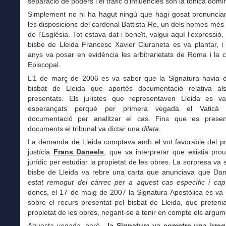
separació de poders i el tràfic d’influències són la tònica domi
Simplement no hi ha hagut ningú que hagi gosat pronunciar
les disposicions del cardenal Battista Re, un dels homes mé
de l’Església. Tot estava dat i beneït, valgui aquí l’expressió,
bisbe de Lleida Francesc Xavier Ciuraneta es va plantar, i
anys va posar en evidència les arbitrarietats de Roma i la 
Episcopal.
L’1 de març de 2006 es va saber que la Signatura havia 
bisbat de Lleida que aportés documentació relativa al
presentats. Els juristes que representaven Lleida es v
esperançats perquè per primera vegada el Vaticà 
documentació per analitzar el cas. Fins que es presen
documents el tribunal va dictar una
dilata
.
La demanda de Lleida comptava amb el vot favorable del p
justícia
Frans Daneels
, que va interpretar que existia pro
jurídic per estudiar la propietat de les obres. La sorpresa va 
bisbe de Lleida va rebre una carta que anunciava que Da
estat remogut del càrrec per a aquest cas específic i cap 
doncs, el 17 de maig de 2007 la Signatura Apostòlica es va
sobre el recurs presentat pel bisbat de Lleida, que preteni
propietat de les obres, negant-se a tenir en compte els argum
Aquesta vegada, però ,
la Signatura va cometre una irregu