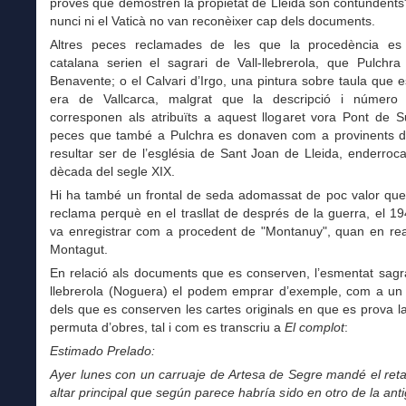
proves que demostren la propietat de Lleida són contundents"
nunci ni el Vaticà no van reconèixer cap dels documents.
Altres peces reclamades de les que la procedència es
catalana serien el sagrari de Vall-llebrerola, que Pulchra
Benavente; o el Calvari d’Irgo, una pintura sobre taula que 
era de Vallcarca, malgrat que la descripció i número d
corresponen als atribuïts a aquest llogaret vora Pont de S
peces que també a Pulchra es donaven com a provinents d
resultar ser de l’església de Sant Joan de Lleida, enderroca
dècada del segle XIX.
Hi ha també un frontal de seda adomassat de poc valor que
reclama perquè en el trasllat de després de la guerra, el 19
va enregistrar com a procedent de "Montanuy", quan en real
Montagut.
En relació als documents que es conserven, l’esmentat sagra
llebrerola (Noguera) el podem emprar d’exemple, com a un 
dels que es conserven les cartes originals en que es prova 
permuta d’obres, tal i com es transcriu a
El complot
:
Estimado Prelado:
Ayer lunes con un carruaje de Artesa de Segre mandé el reta
altar principal que según parece habría sido en otro de la anti