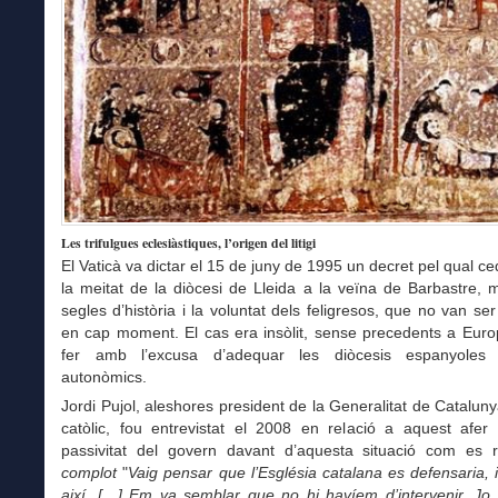
Les trifulgues eclesiàstiques, l’origen del litigi
El Vaticà va dictar el 15 de juny de 1995 un decret pel qual c
la meitat de la diòcesi de Lleida a la veïna de Barbastre, m
segles d’història i la voluntat dels feligresos, que no van ser
en cap moment. El cas era insòlit, sense precedents a Euro
fer amb l’excusa d’adequar les diòcesis espanyoles a
autonòmics.
Jordi Pujol, aleshores president de la Generalitat de Cataluny
catòlic, fou entrevistat el 2008 en relació a aquest afer 
passivitat del govern davant d’aquesta situació com es 
complot
"
Vaig pensar que l’Església catalana es defensaria, 
així. […] Em va semblar que no hi havíem d’intervenir. Jo 