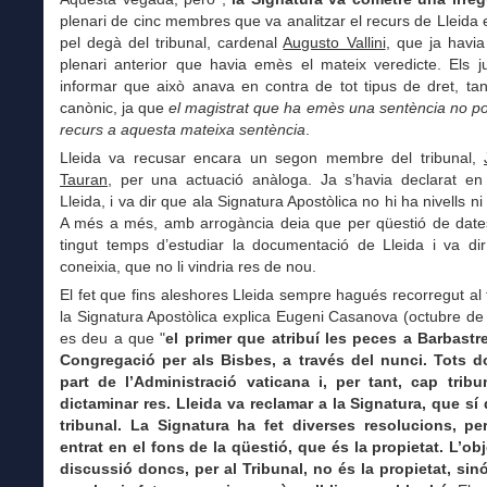
plenari de cinc membres que va analitzar el recurs de Lleida e
pel degà del tribunal, cardenal
Augusto Vallini
, que ja havia 
plenari anterior que havia emès el mateix veredicte. Els j
informar que això anava en contra de tot tipus de dret, tan
canònic, ja que
el magistrat que ha emès una sentència no pot
recurs a aquesta mateixa sentència
.
Lleida va recusar encara un segon membre del tribunal,
Tauran
, per una actuació anàloga. Ja s’havia declarat en
Lleida, i va dir que ala Signatura Apostòlica no hi ha nivells ni
A més a més, amb arrogància deia que per qüestió de date
tingut temps d’estudiar la documentació de Lleida i va dir
coneixia, que no li vindria res de nou.
El fet que fins aleshores Lleida sempre hagués recorregut al 
la Signatura Apostòlica explica Eugeni Casanova (octubre d
es deu a que "
el primer que atribuí les peces a Barbastre
Congregació per als Bisbes, a través del nunci. Tots 
part de l’Administració vaticana i, per tant, cap trib
dictaminar res. Lleida va reclamar a la Signatura, que sí
tribunal. La Signatura ha fet diverses resolucions, p
entrat en el fons de la qüestió, que és la propietat. L’ob
discussió doncs, per al Tribunal, no és la propietat, sinó