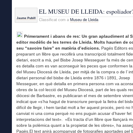
EL MUSEU DE LLEIDA: espoliador
Jaume Pubill
Classificat com a
Museu de Lleida
Primerament i abans de res: Un gran aplaudiment al S
editor modèlic de les terres de Lleida. Molts haurien de co
seu “savoire faire” en matèria d’edicions.
Pagés Editors es
preparant un llibre que recollirà una transcripció totalment fid
dietari, escrit a mà, pel Bisbe Josep Messeguer fa més de cen
es detalla com es van aconseguir les peces que conformen la 
del Museu Diocesà de Lleida, per mitjà de la compra o de l’ int
dietari personal del bisbe de Lleida entre 1876 i 1891, Josep
Messeguer, en què detalla en primera persona com va aconse
obres de la col·lecció del Museu Diocesà, part de les quals re
diòcesi de Barbastre, es publicaran el mes de setembre vine
indicat que «s’ha hagut de transcriure perquè la lletra del bis
difícil de llegir, i hem tardat molt a fer aquest procés, però no
canviat ni una coma perquè no ens puguin acusar d’haver fet
interpretacions del text». «Es tracta d’un llibre que llançarà m
sobre la polèmica quant a la propietat de les obres», ha asseg
Pagès.El text anirà acompanyat de fotografies aportades pel 