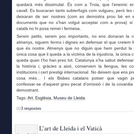
quedarà més dissimulat. És com a Troia, que l’enemic er
cavall. Es buscaran tants subterfugis com vulgueu, però les 
deixaran de ser nostres (com es demostra prou bé en e
documents que no s’han volgut acceptar com a prova) si
català no hi posa remei i fermesa.
Serem petits, serem poc importants, no ens donaran la 
almenys, siguem ferms i dignes en defensar el que creiem
que és nostre. Almenys que no diguin que hem perdut la di
única cosa que li queda a la víctima de la injustícia, la única 
queda quan t’ho han pres tot. Catalunya s’ha sabut defensar 
la història i, gràcies a això, conservem la llengua, les c
institucions i cert prestigi internacional. No deixem que ens p
cosa més… I els Bisbes catalans potser que vagin p
confessar-se d’aquest greu pecat d’omissió i de la covardi
demostrant.
Tags:
Art
,
Església
,
Museu de Lleida
3 respostes
L’art de Lleida i el Vaticà