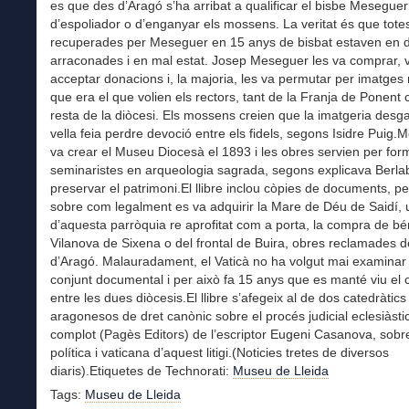
es que des d’Aragó s’ha arribat a qualificar el bisbe Meseguer
d’espoliador o d’enganyar els mossens. La veritat és que tote
recuperades per Meseguer en 15 anys de bisbat estaven en 
arraconades i en mal estat. Josep Meseguer les va comprar, 
acceptar donacions i, la majoria, les va permutar per imatges
que era el que volien els rectors, tant de la Franja de Ponent
resta de la diòcesi. Els mossens creien que la imatgeria desga
vella feia perdre devoció entre els fidels, segons Isidre Puig
va crear el Museu Diocesà el 1893 i les obres servien per for
seminaristes en arqueologia sagrada, segons explicava Berlabé
preservar el patrimoni.El llibre inclou còpies de documents, p
sobre com legalment es va adquirir la Mare de Déu de Saidí, 
d’aquesta parròquia re aprofitat com a porta, la compra de b
Vilanova de Sixena o del frontal de Buira, obres reclamades 
d’Aragó. Malauradament, el Vaticà no ha volgut mai examinar
conjunt documental i per això fa 15 anys que es manté viu el c
entre les dues diòcesis.El llibre s’afegeix al de dos catedràtics
aragonesos de dret canònic sobre el procés judicial eclesiàstic
complot (Pagès Editors) de l’escriptor Eugeni Casanova, sobr
política i vaticana d’aquest litigi.(Noticies tretes de diversos
diaris).Etiquetes de Technorati:
Museu de Lleida
Tags:
Museu de Lleida