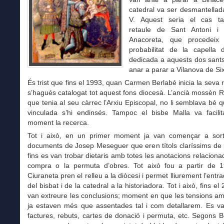
catedral va ser desmantellad
V. Aquest seria el cas t
retaule de Sant Antoni i
Anacoreta, que procedeix
probabilitat de la capella
dedicada a aquests dos sants
anar a parar a Vilanova de Si
És trist que fins el 1993, quan Carmen Berlabé inicia la seva 
s’hagués catalogat tot aquest fons diocesà. L’ancià mossèn R
que tenia al seu càrrec l’Arxiu Episcopal, no li semblava bé 
vinculada s’hi endinsés. Tampoc el bisbe Malla va facili
moment la recerca.
Tot i això, en un primer moment ja van començar a sorti
documents de Josep Meseguer que eren títols claríssims de p
fins es van trobar dietaris amb totes les anotacions relacion
compra o la permuta d’obres. Tot això fou a partir de 
Ciuraneta pren el relleu a la diòcesi i permet lliurement l’entra
del bisbat i de la catedral a la historiadora. Tot i això, fins e
van extreure les conclusions; moment en que les tensions am
ja estaven més que assentades tal i com detallarem. Es va
factures, rebuts, cartes de donació i permuta, etc. Segons B