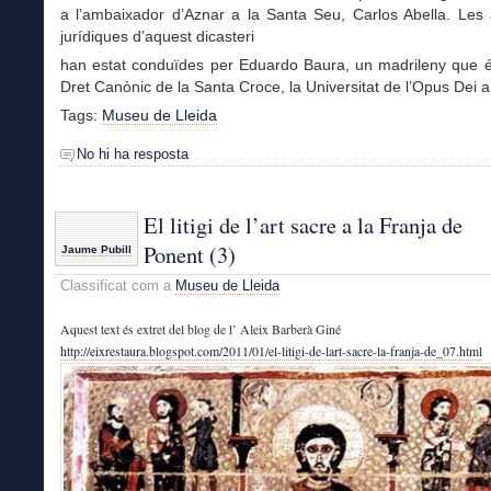
a l’ambaixador d’Aznar a la Santa Seu, Carlos Abella. Les 
jurídiques d’aquest dicasteri
han estat conduïdes per Eduardo Baura, un madrileny que 
Dret Canònic de la Santa Croce, la Universitat de l’Opus Dei 
Tags:
Museu de Lleida
No hi ha resposta
El litigi de l’art sacre a la Franja de
Ponent (3)
Jaume Pubill
Classificat com a
Museu de Lleida
Aquest text és extret del blog de l’ Aleix Barberà Giné
http://eixrestaura.blogspot.com/2011/01/el-litigi-de-lart-sacre-la-franja-de_07.html