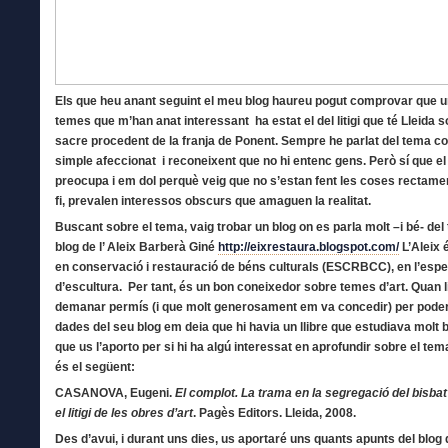
Els que heu anant seguint el meu blog haureu pogut comprovar que u
temes que m’han anat interessant ha estat el del litigi que té Lleida so
sacre procedent de la franja de Ponent. Sempre he parlat del tema c
simple afeccionat i reconeixent que no hi entenc gens. Però sí que e
preocupa i em dol perquè veig que no s’estan fent les coses rectament
fi, prevalen interessos obscurs que amaguen la realitat.
Buscant sobre el tema, vaig trobar un blog on es parla molt –i bé- del
blog de l’ Aleix Barberà Giné
http://eixrestaura.blogspot.com/
L’Aleix 
en conservació i restauració de béns culturals (ESCRBCC), en l’espec
d’escultura. Per tant, és un bon coneixedor sobre temes d’art. Quan l
demanar permís (i que molt generosament em va concedir) per poder 
dades del seu blog em deia que hi havia un llibre que estudiava molt b
que us l’aporto per si hi ha algú interessat en aprofundir sobre el tema.
és el següent:
CASANOVA, Eugeni.
El complot. La trama en la segregació del bisbat 
el litigi de les obres d’art
. Pagès Editors. Lleida, 2008.
Des d’avui, i durant uns dies, us aportaré uns quants apunts del blog d