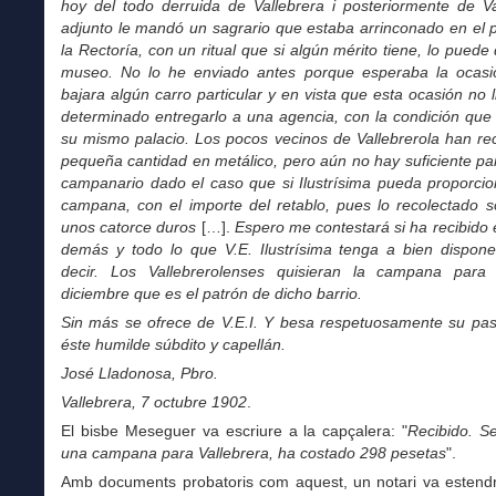
hoy del todo derruida de Vallebrera i posteriormente de Va
adjunto le mandó un sagrario que estaba arrinconado en el 
la Rectoría, con un ritual que si algún mérito tiene, lo puede 
museo. No lo he enviado antes porque esperaba la ocas
bajara algún carro particular y en vista que esta ocasión no 
determinado entregarlo a una agencia, con la condición que 
su mismo palacio. Los pocos vecinos de Vallebrerola han re
pequeña cantidad en metálico, pero aún no hay suficiente pa
campanario dado el caso que si Ilustrísima pueda proporcio
campana, con el importe del retablo, pues lo recolectado s
unos catorce duros
[…].
Espero me contestará si ha recibido e
demás y todo lo que V.E. Ilustrísima tenga a bien dispone
decir. Los Vallebrerolenses quisieran la campana par
diciembre que es el patrón de dicho barrio.
Sin más se ofrece de V.E.I. Y besa respetuosamente su past
éste humilde súbdito y capellán.
José Lladonosa, Pbro.
Vallebrera, 7 octubre 1902
.
El bisbe Meseguer va escriure a la capçalera: "
Recibido. S
una campana para Vallebrera, ha costado 298 pesetas
".
Amb documents probatoris com aquest, un notari va estendre