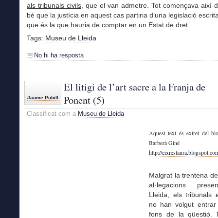
als tribunals civils
, que el van admetre. Tot començava així 
bé que la justícia en aquest cas partiria d’una legislació escrita
que és la que hauria de comptar en un Estat de dret.
Tags:
Museu de Lleida
No hi ha resposta
El litigi de l’art sacre a la Franja de
Ponent (5)
Jaume Pubill
Classificat com a
Museu de Lleida
Aquest text és extret del bl
Barberà Giné
http://eixrestaura.blogspot.co
Malgrat la trentena de
al·legacions prese
Lleida, els tribunals e
no han volgut entrar
fons de la qüestió.