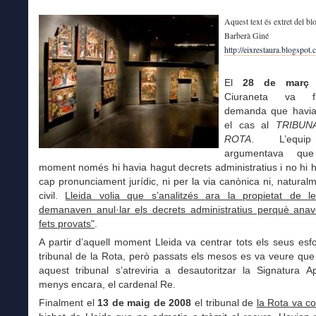
Aquest text és extret del bl
Barberà Giné
http://eixrestaura.blogspot
El
28 de març
Ciuraneta va f
demanda que havia
el cas al
TRIBUN
ROTA
. L’equip
argumentava que
moment només hi havia hagut decrets administratius i no hi 
cap pronunciament jurídic, ni per la via canònica ni, naturalm
civil.
Lleida volia que s’analitzés ara la propietat de l
demanaven anul·lar els decrets administratius perquè anav
fets provats"
.
A partir d’aquell moment Lleida va centrar tots els seus esf
tribunal de la Rota, però passats els mesos es va veure que 
aquest tribunal s’atreviria a desautoritzar la Signatura Ap
menys encara, el cardenal Re.
Finalment el
13 de maig de 2008
el tribunal de
la Rota va c