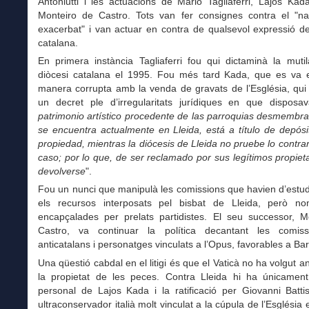
Antoniutti i les actuacions de Mario Tagliaferri, Lajos Ka
Monteiro de Castro. Tots van fer consignes contra el "na
exacerbat" i van actuar en contra de qualsevol expressió de
catalana.
En primera instància Tagliaferri fou qui dictaminà la muti
diòcesi catalana el 1995. Fou més tard Kada, que es va e
manera corrupta amb la venda de gravats de l’Església, qui
un decret ple d’irregularitats jurídiques en que disposa
patrimonio artístico procedente de las parroquias desmembr
se encuentra actualmente en Lleida, está a título de depós
propiedad, mientras la diócesis de Lleida no pruebe lo contra
caso; por lo que, de ser reclamado por sus legítimos propiet
devolverse
".
Fou un nunci que manipulà les comissions que havien d’estudi
els recursos interposats pel bisbat de Lleida, però n
encapçalades per prelats partidistes. El seu successor, M
Castro, va continuar la política decantant les comis
anticatalans i personatges vinculats a l’Opus, favorables a Ba
Una qüestió cabdal en el litigi és que el Vaticà no ha volgut an
la propietat de les peces. Contra Lleida hi ha únicament
personal de Lajos Kada i la ratificació per Giovanni Batti
ultraconservador italià molt vinculat a la cúpula de l’Església 