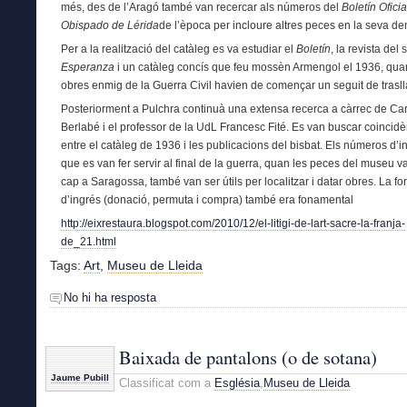
més, des de l’Aragó també van recercar als números del
Boletín Oficia
Obispado de Lérida
de l’època per incloure altres peces en la seva d
Per a la realització del catàleg es va estudiar el
Boletín
, la revista del
Esperanza
i un catàleg concís que feu mossèn Armengol el 1936, qua
obres enmig de la Guerra Civil havien de començar un seguit de trasll
Posteriorment a Pulchra continuà una extensa recerca a càrrec de C
Berlabé i el professor de la UdL Francesc Fité. Es van buscar coincid
entre el catàleg de 1936 i les publicacions del bisbat. Els números d’i
que es van fer servir al final de la guerra, quan les peces del museu va
cap a Saragossa, també van ser útils per localitzar i datar obres. La f
d’ingrés (donació, permuta i compra) també era fonamental
http://eixrestaura.blogspot.com/2010/12/el-litigi-de-lart-sacre-la-franja-
de_21.html
Tags:
Art
,
Museu de Lleida
No hi ha resposta
Baixada de pantalons (o de sotana)
Jaume Pubill
Classificat com a
Església
,
Museu de Lleida