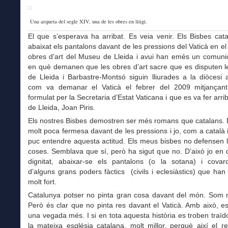
Una arqueta del segle XIV, una de les obres en litigi.
El que s’esperava ha arribat. Es veia venir. Els Bisbes cat
abaixat els pantalons davant de les pressions del Vaticà en el l
obres d’art del Museu de Lleida i avui han emès un comunic
en què demanen que les obres d’art sacre que es disputen l
de Lleida i Barbastre-Montsó siguin lliurades a la diòcesi
com va demanar el Vaticà el febrer del 2009 mitjançant
formulat per la Secretaria d’Estat Vaticana i que es va fer arri
de Lleida, Joan Piris.
Els nostres Bisbes demostren ser més romans que catalans.
molt poca fermesa davant de les pressions i jo, com a català i 
puc entendre aquesta actitud. Els meus bisbes no defensen 
coses. Semblava que sí, però ha sigut que no. D’això jo en d
dignitat, abaixar-se els pantalons (o la sotana) i covar
d’alguns grans poders fàctics (civils i eclesiàstics) que han
molt fort.
Catalunya potser no pinta gran cosa davant del món. Som mo
Però és clar que no pinta res davant el Vaticà. Amb això, 
una vegada més. I si en tota aquesta història es troben traïd
la mateixa església catalana, molt millor, perquè així el res