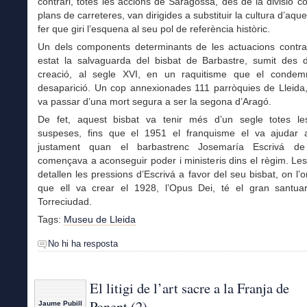
contrari, totes les accions de Saragossa, des de la divisió c
plans de carreteres, van dirigides a substituir la cultura d’aquest
fer que giri l’esquena al seu pol de referència històric.
Un dels components determinants de les actuacions contra
estat la salvaguarda del bisbat de Barbastre, sumit des 
creació, al segle XVI, en un raquitisme que el conde
desaparició. Un cop annexionades 111 parròquies de Lleida,
va passar d’una mort segura a ser la segona d’Aragó.
De fet, aquest bisbat va tenir més d’un segle totes le
suspeses, fins que el 1951 el franquisme el va ajudar a 
justament quan el barbastrenc Josemaría Escrivá de
començava a aconseguir poder i ministeris dins el règim. Le
detallen les pressions d’Escrivá a favor del seu bisbat, on l’o
que ell va crear el 1928, l’Opus Dei, té el gran santuar
Torreciudad.
Tags:
Museu de Lleida
No hi ha resposta
El litigi de l’art sacre a la Franja de
Ponent (2)
Jaume Pubill