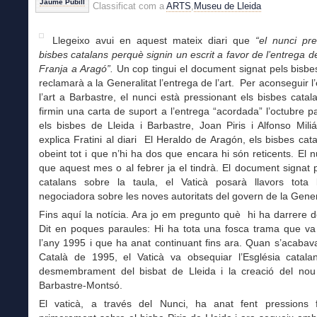
Jaume Pubill
Classificat com a
ARTS
,
Museu de Lleida
Llegeixo avui en aquest mateix diari que
“e
l nunci pre
bisbes catalans perquè signin un escrit a favor de l’entrega de 
Franja a Aragó”.
Un cop tingui el document signat pels bisbes
reclamarà a la Generalitat l’entrega de l’art. Per aconseguir l
l’art a Barbastre, el nunci està pressionant els bisbes cata
firmin una carta de suport a l’entrega “acordada” l’octubre p
els bisbes de Lleida i Barbastre, Joan Piris i Alfonso Mil
explica Fratini al diari El Heraldo de Aragón, els bisbes cat
obeint tot i que n’hi ha dos que encara hi són reticents. El n
que aquest mes o al febrer ja el tindrà. El document signat 
catalans sobre la taula, el Vaticà posarà llavors tota 
negociadora sobre les noves autoritats del govern de la Genera
Fins aquí la notícia. Ara jo em pregunto què hi ha darrere d
Dit en poques paraules: Hi ha tota una fosca trama que v
l’any 1995 i que ha anat continuant fins ara. Quan s’acabava
Català de 1995, el Vaticà va obsequiar l’Església catal
desmembrament del bisbat de Lleida i la creació del nou
Barbastre-Montsó.
El vaticà, a través del Nunci, ha anat fent pressions f