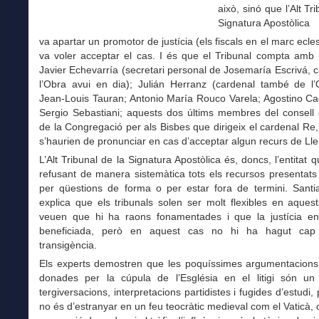
això, sinó que l’Alt Tr
Signatura Apostòlica
va apartar un promotor de justícia (els fiscals en el marc ecles
va voler acceptar el cas. I és que el Tribunal compta am
Javier Echevarría (secretari personal de Josemaría Escrivá, 
l’Obra avui en dia); Julián Herranz (cardenal també de l’
Jean-Louis Tauran; Antonio María Rouco Varela; Agostino Cacc
Sergio Sebastiani; aquests dos últims membres del consell 
de la Congregació per als Bisbes que dirigeix el cardenal Re,
s’haurien de pronunciar en cas d’acceptar algun recurs de Lle
L’Alt Tribunal de la Signatura Apostòlica és, doncs, l’entitat 
refusant de manera sistemàtica tots els recursos presentats
per qüestions de forma o per estar fora de termini. Sant
explica que els tribunals solen ser molt flexibles en aques
veuen que hi ha raons fonamentades i que la justícia en 
beneficiada, però en aquest cas no hi ha hagut cap
transigència.
Els experts demostren que les poquíssimes argumentacions 
donades per la cúpula de l’Església en el litigi són u
tergiversacions, interpretacions partidistes i fugides d’estudi,
no és d’estranyar en un feu teocràtic medieval com el Vaticà, 