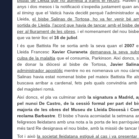
bisbat de Lleida que no admetia a tràmit el recurs
. Havien 
anys i dos mesos i la notificació s’expedia justament quan a
al
timing
que el Vaticà havia decidit perquè l’administrador a
Lleida,
el bisbe Salinas de Tortosa, ho va fer venir bé a
sortida de Lleida, l’acord que havia de tancar amb el bisbe d
per al lliurament de les obres
, i el nomenament del nou bisbe
que va tenir lloc el
16 de juliol
.
I és que Battista Re se sortia amb la seva quan el
2007
el
Lleida Francesc
Xavier Ciuraneta
demanava la seva subst
culpa de la malaltia
que el consumia, Parkinson. Així doncs, 
de donar la diòcesi al bisbe de Tortosa,
Javier Salin
administrador apostòlic
mentre no es nomenava un nou càrrec 
Salinas havia estat nomenat bisbe pel mateix Battista Re al
buscava arribar a cardenal, fets pels quals convindria amb 
del magisteri romà.
Així doncs, el pla va culminar amb
la signatura a Madrid, 
pel nunci De Castro, de la cessió formal per part del bi
majoria de les obres del Museu de Lleida Diocesà i Co
reclama Barbastre
. El bisbe s’havia acomiadat la setmana an
feligresos lleidatans amb una nota a la porta de les parròquies
més tard Re designava el nou bisbe, amb la missió de tancar l
Tot i això
la societat lleidatana estigué al cas i va presentar