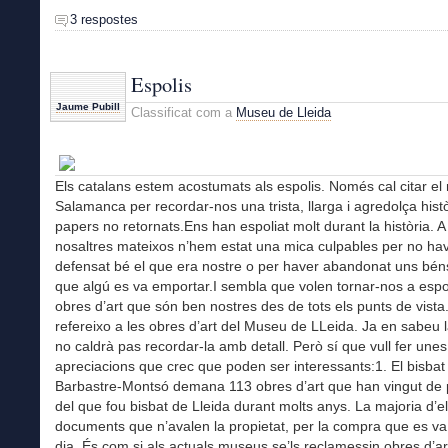
3 respostes
Espolis
Jaume Pubill
Classificat com a
Museu de Lleida
Els catalans estem acostumats als espolis. Només cal citar e
Salamanca per recordar-nos una trista, llarga i agredolça hist
papers no retornats.Ens han espoliat molt durant la història. 
nosaltres mateixos n’hem estat una mica culpables per no ha
defensat bé el que era nostre o per haver abandonat uns bé
que algú es va emportar.I sembla que volen tornar-nos a espo
obres d’art que són ben nostres des de tots els punts de vist
refereixo a les obres d’art del Museu de LLeida. Ja en sabeu la
no caldrà pas recordar-la amb detall. Però sí que vull fer unes
apreciacions que crec que poden ser interessants:1. El bisbat
Barbastre-Montsó demana 113 obres d’art que han vingut de 
del que fou bisbat de Lleida durant molts anys. La majoria d’e
documents que n’avalen la propietat, per la compra que es va 
dia. És com si als actuals museus se’ls reclamessin obres d’a