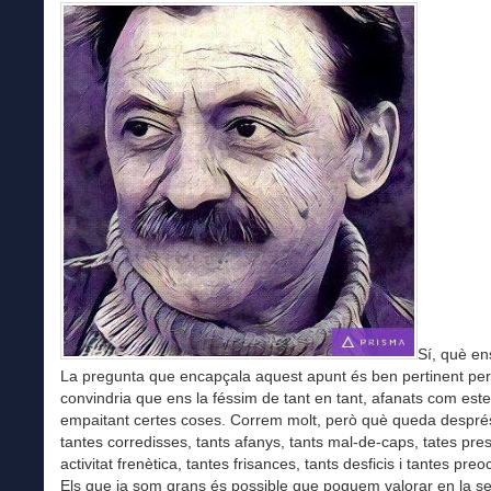
Sí, què e
La pregunta que encapçala aquest apunt és ben pertinent per
convindria que ens la féssim de tant en tant, afanats com est
empaitant certes coses. Correm molt, però què queda despré
tantes corredisses, tants afanys, tants mal-de-caps, tates pre
activitat frenètica, tantes frisances, tants desficis i tantes pr
Els que ja som grans és possible que poguem valorar en la se