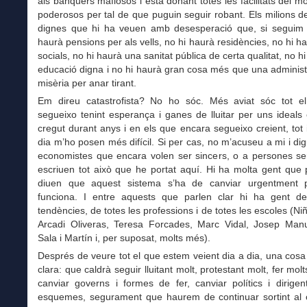
als banquers mafiosos i està donant totes les facilitats del món
poderosos per tal de que puguin seguir robant. Els milions 
dignes que hi ha veuen amb desesperació que, si seguim a
haurà pensions per als vells, no hi haurà residències, no hi h
socials, no hi haurà una sanitat pública de certa qualitat, no h
educació digna i no hi haurà gran cosa més que una administ
misèria per anar tirant.
Em direu catastrofista? No ho sóc. Més aviat sóc tot el 
segueixo tenint esperança i ganes de lluitar per uns ideal
cregut durant anys i en els que encara segueixo creient, tot
dia m’ho posen més difícil. Si per cas, no m’acuseu a mi i di
economistes que encara volen ser sincers, o a persones se
escriuen tot això que he portat aquí. Hi ha molta gent que p
diuen que aquest sistema s’ha de canviar urgentment 
funciona. I entre aquests que parlen clar hi ha gent de
tendències, de totes les professions i de totes les escoles (Ni
Arcadi Oliveras, Teresa Forcades, Marc Vidal, Josep Man
Sala i Martín i, per suposat, molts més).
Després de veure tot el que estem veient dia a dia, una co
clara: que caldrà seguir lluitant molt, protestant molt, fer mol
canviar governs i formes de fer, canviar polítics i dirigen
esquemes, segurament que haurem de continuar sortint al ca