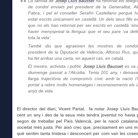
La família de
Josep Lluís Bausset
ha retornat els teleg
de condol enviats pel president de la Generalitat, Al
Fabra, i pel el conseller Serafín Castellano perquè h
estat escrits únicament en castellà. Un dels seus fills ex
que no els han retornat per ser escrits en castellà ‘sin
haver menyspreat la llengua’ que el seu pare ‘va def
tota la vida’.
També diu que agraeixen les mostres de condol
president de la Diputació de València, Alfonso Rus, qu
ha fet arribar una carta, en aquest cas, en català.
El mestre, activista i polític
Josep Lluís Bausset
es va
diumenge passat a l’Alcúdia. Tenia 101 any, i deixav
llarga trajectòria de compromís cívic amb la nació l’
portat a rebre molts homenatges i reconeixements els ú
anys de vida.
El director del diari, Vicent Partal, fa notar Josep Lluís Ba
cent un any i des de la seua més tendra joventut no havia 
segon de treballar pel País Valencià, per la nació catalan
societat més justa. Per això crec que, precisament en uns 
què sentim tanta tristesa i desconcert per com van les cose