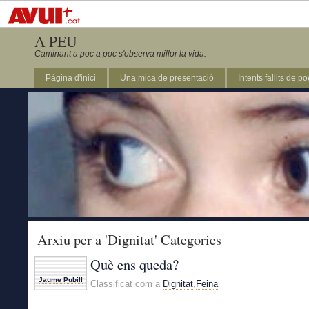
A PEU
Caminant a poc a poc s'observa millor la vida.
Pàgina d'inici
Una mica de presentació
Intents fallits de p
Arxiu per a 'Dignitat' Categories
Què ens queda?
Jaume Pubill
Classificat com a
Dignitat
,
Feina