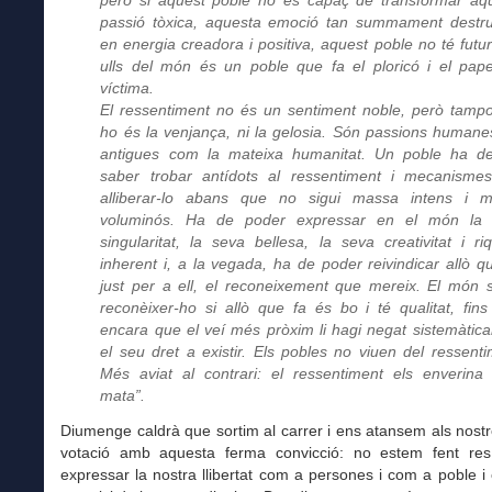
passió tòxica, aquesta emoció tan summament destru
en energia creadora i positiva, aquest poble no té futur 
ulls del món és un poble que fa el ploricó i el pap
víctima.
El ressentiment no és un sentiment noble, però tamp
ho és la venjança, ni la gelosia. Són passions humane
antigues com la mateixa humanitat. Un poble ha d
saber trobar antídots al ressentiment i mecanisme
alliberar-lo abans que no sigui massa intens i 
voluminós. Ha de poder expressar en el món la 
singularitat, la seva bellesa, la seva creativitat i ri
inherent i, a la vegada, ha de poder reivindicar allò q
just per a ell, el reconeixement que mereix. El món 
reconèixer-ho si allò que fa és bo i té qualitat, fins 
encara que el veí més pròxim li hagi negat sistemàtic
el seu dret a existir. Els pobles no viuen del ressenti
Més aviat al contrari: el ressentiment els enverina 
mata”.
Diumenge caldrà que sortim al carrer i ens atansem als nostr
votació amb aquesta ferma convicció: no estem fent r
expressar la nostra llibertat com a persones i com a poble i