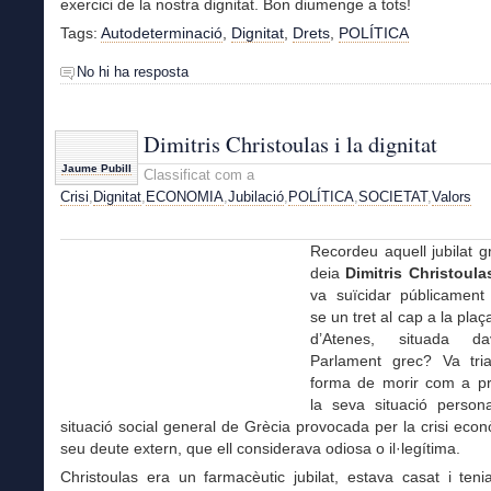
exercici de la nostra dignitat. Bon diumenge a tots!
Tags:
Autodeterminació
,
Dignitat
,
Drets
,
POLÍTICA
No hi ha resposta
Dimitris Christoulas i la dignitat
Jaume Pubill
Classificat com a
Crisi
,
Dignitat
,
ECONOMIA
,
Jubilació
,
POLÍTICA
,
SOCIETAT
,
Valors
Recordeu
aquell jubilat 
deia
Dimitris Christoula
va suïcidar públicament 
se un tret al cap a la pla
d’Atenes, situada d
Parlament grec? Va tri
forma de morir com a pr
la seva situació persona
situació social general de Grècia provocada per la crisi econ
seu deute extern, que ell considerava odiosa o il·legítima.
Christoulas era un farmacèutic jubilat, estava casat i tenia