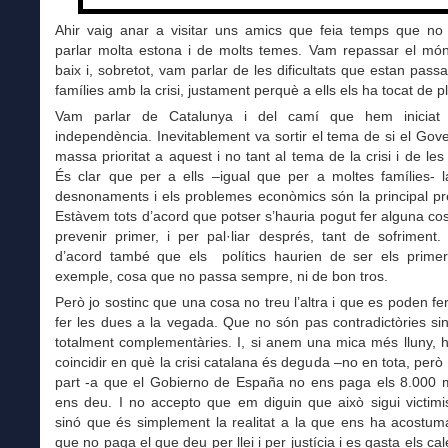
Ahir vaig anar a visitar uns amics que feia temps que no
parlar molta estona i de molts temes. Vam repassar el món
baix i, sobretot, vam parlar de les dificultats que estan pass
famílies amb la crisi, justament perquè a ells els ha tocat de pl
Vam parlar de Catalunya i del camí que hem iniciat
independència. Inevitablement va sortir el tema de si el Go
massa prioritat a aquest i no tant al tema de la crisi i de les 
És clar que per a ells –igual que per a moltes famílies- la
desnonaments i els problemes econòmics són la principal pr
Estàvem tots d’acord que potser s’hauria pogut fer alguna c
prevenir primer, i per pal·liar després, tant de sofriment
d’acord també que els polítics haurien de ser els prime
exemple, cosa que no passa sempre, ni de bon tros.
Però jo sostinc que una cosa no treu l’altra i que es poden fer
fer les dues a la vegada. Que no són pas contradictòries s
totalment complementàries. I, si anem una mica més lluny, 
coincidir en què la crisi catalana és deguda –no en tota, però
part -a que el Gobierno de España no ens paga els 8.000 m
ens deu. I no accepto que em diguin que això sigui victimi
sinó que és simplement la realitat a la que ens ha acostum
que no paga el que deu per llei i per justícia i es gasta els ca