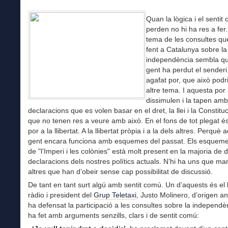
Quan la lògica i el sentit
perden no hi ha res a fer.
tema de les consultes qu
fent a Catalunya sobre la
independència sembla qu
gent ha perdut el senderi
agafat por, que això podr
altre tema. I aquesta por 
dissimulen i la tapen amb
declaracions que es volen basar en el dret, la llei i la Constitu
que no tenen res a veure amb això. En el fons de tot plegat és 
por a la llibertat. A la llibertat pròpia i a la dels altres. Perquè
gent encara funciona amb esquemes del passat. Els esquem
de "l’Imperi i les colònies" està molt present en la majoria de d
declaracions dels nostres polítics actuals. N’hi ha uns que ma
altres que han d’obeir sense cap possibilitat de discussió.
De tant en tant surt algú amb sentit comú. Un d’aquests és el 
ràdio i president del
Grup Teletaxi
, Justo Molinero, d’origen a
ha defensat la participació a les consultes sobre la independè
ha fet amb arguments senzills, clars i de sentit comú: