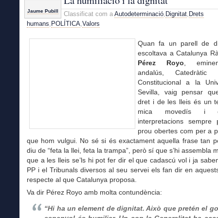
La humiliació i la dignitat
Jaume Pubill
Classificat com a
Autodeterminació
,
Dignitat
,
Drets
humans
,
POLÍTICA
,
Valors
Quan fa un parell de d
escoltava a Catalunya R
Pérez Royo
, eminen
andalús, Catedràtic
Constitucional a la Univ
Sevilla, vaig pensar qu
dret i de les lleis és un 
mica movedís i 
interpretacions sempre
prou obertes com per a p
que hom vulgui. No sé si és exactament aquella frase tan p
diu de “feta la llei, feta la trampa”, però sí que s’hi assembla mo
que a les lleis se’ls hi pot fer dir el que cadascú vol i ja sab
PP i el Tribunals diversos al seu servei els fan dir en aque
respecte al que Catalunya proposa.
Va dir Pérez Royo amb molta contundència:
“Hi ha un element de dignitat. Això que pretén el g
espanyol és humiliar. Un cop la Generalitat ha acc