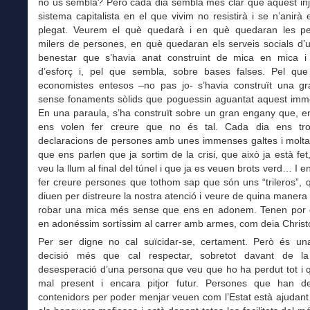
no us sembla? Però cada dia sembla més clar que aquest inju
sistema capitalista en el que vivim no resistirà i se n’anirà e
plegat. Veurem el què quedarà i en què quedaran les p
milers de persones, en què quedaran els serveis socials d’
benestar que s’havia anat construint de mica en mica 
d’esforç i, pel que sembla, sobre bases falses. Pel que
economistes entesos –no pas jo- s’havia construït una g
sense fonaments sòlids que poguessin aguantat aquest immen
En una paraula, s’ha construït sobre un gran engany que, e
ens volen fer creure que no és tal. Cada dia ens t
declaracions de persones amb unes immenses galtes i molta
que ens parlen que ja sortim de la crisi, que això ja està fet
veu la llum al final del túnel i que ja es veuen brots verd… I e
fer creure persones que tothom sap que són uns “trileros”,
diuen per distreure la nostra atenció i veure de quina maner
robar una mica més sense que ens en adonem. Tenen por 
en adonéssim sortíssim al carrer amb armes, com deia Christ
Per ser digne no cal suïcidar-se, certament. Però és un
decisió més que cal respectar, sobretot davant de la
desesperació d’una persona que veu que ho ha perdut tot i 
mal present i encara pitjor futur. Persones que han 
contenidors per poder menjar veuen com l’Estat està ajudant