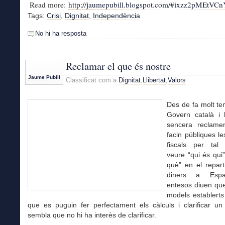
Read more:
http://jaumepubill.blogspot.com/#ixzz2pMEtVC
Tags:
Crisi
,
Dignitat
,
Independència
No hi ha resposta
Reclamar el que és nostre
Jaume Pubill
Classificat com a
Dignitat
,
Llibertat
,
Valors
Des de fa molt te
Govern català i l
sencera reclam
facin públiques l
fiscals per tal
veure “qui és qui”
què” en el repart
diners a Espa
entesos diuen que
models establerts
que es puguin fer perfectament els càlculs i clarificar u
sembla que no hi ha interès de clarificar.