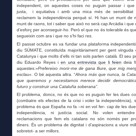
independent, on aquestes coses no puguin passar i que
justa, i equitativa i amb una mica més de sensibilitat 
reclamem la independència perquè sí. Hi han un munt de m
munt de raons, tot i saber que això no serà cap Arcàdia i que 
d’esforç per aconseguir-ho. Però el que no és tolerable és qu
segueixin com ara i que no s’hi faci res.
El passat octubre es va fundar una plataforma independenti
diu SÚMATE, constituïda majoritàriament per gent vinguda 
Catalunya i que molts d’ells ni tan sols parlen català. El seu p
diu Eduardo Reyes i
en una entrevista que li feien
deia f
aquestes:»
Prefereixo morir-me de gana lliure, que mig men
esclau
«. O bé aquesta altra.
“
Ahora más que nunca, la Catal
que queremos y necesitamos merece decidir democrátic
futuro y construir una Cataluña soberana”.
El problema, doncs, no és que no es puguin fer les dues co
(combatre els efectes de la crisi i voler la independència), 
problema és que España no fa –ni en vol fer- cap de les due
independència, ni justícia social. No volen entendr
reclamacions que fem els catalans no són només per p
diners. És un problema de dignitat i d’aspiracions a viure mill
sobretot- a ser millors.