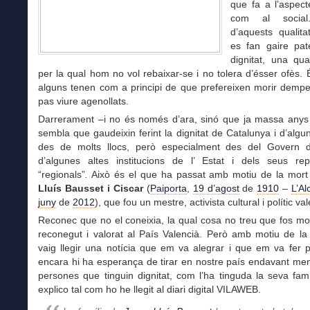
que fa a l’aspect
com al socia
d’aquests qualit
es fan gaire pat
dignitat, una qua
per la qual hom no vol rebaixar-se i no tolera d’ésser ofès. 
alguns tenen com a principi de que prefereixen morir demp
pas viure agenollats.
Darrerament –i no és només d’ara, sinó que ja massa anys
sembla que gaudeixin ferint la dignitat de Catalunya i d’algu
des de molts llocs, però especialment des del Govern 
d’algunes altes institucions de l’ Estat i dels seus rep
“regionals”
.
Això és el que ha passat amb motiu de la mor
Lluís Bausset i Ciscar
(
Paiporta
,
19 d’agost
de
1910
–
L’Al
juny
de
2012
), que fou un mestre, activista cultural i polític va
Reconec que no el coneixia, la qual cosa no treu que fos mo
reconegut i valorat al País Valencià. Però amb motiu de la
vaig llegir una notícia que em va alegrar i que em va fer 
encara hi ha esperança de tirar en nostre país endavant men
persones que tinguin dignitat, com l’ha tinguda la seva fam
explico tal com ho he llegit al diari digital VILAWEB.