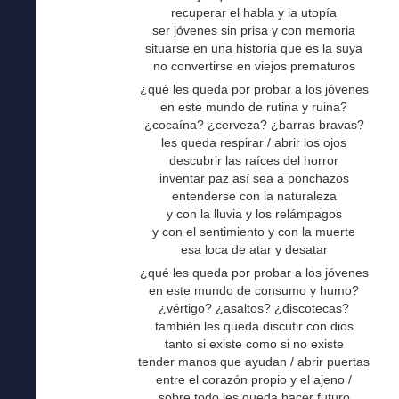
recuperar el habla y la utopía
ser jóvenes sin prisa y con memoria
situarse en una historia que es la suya
no convertirse en viejos prematuros
¿qué les queda por probar a los jóvenes
en este mundo de rutina y ruina?
¿cocaína? ¿cerveza? ¿barras bravas?
les queda respirar / abrir los ojos
descubrir las raíces del horror
inventar paz así sea a ponchazos
entenderse con la naturaleza
y con la lluvia y los relámpagos
y con el sentimiento y con la muerte
esa loca de atar y desatar
¿qué les queda por probar a los jóvenes
en este mundo de consumo y humo?
¿vértigo? ¿asaltos? ¿discotecas?
también les queda discutir con dios
tanto si existe como si no existe
tender manos que ayudan / abrir puertas
entre el corazón propio y el ajeno /
sobre todo les queda hacer futuro