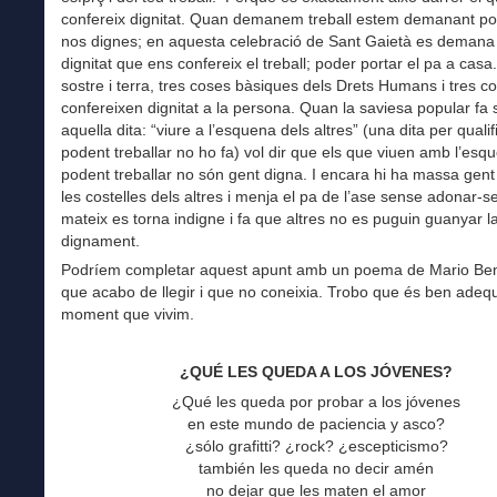
confereix dignitat. Quan demanem treball estem demanant pod
nos dignes; en aquesta celebració de Sant Gaietà es demana
dignitat que ens confereix el treball; poder portar el pa a casa.
sostre i terra, tres coses bàsiques dels Drets Humans i tres c
confereixen dignitat a la persona. Quan la saviesa popular fa s
aquella dita: “viure a l’esquena dels altres” (una dita per qualif
podent treballar no ho fa) vol dir que els que viuen amb l’esq
podent treballar no són gent digna. I encara hi ha massa gent
les costelles dels altres i menja el pa de l’ase sense adonar-se
mateix es torna indigne i fa que altres no es puguin guanyar l
dignament.
Podríem completar aquest apunt amb un poema de Mario Ben
que acabo de llegir i que no coneixia. Trobo que és ben adequ
moment que vivim.
¿QUÉ LES QUEDA A LOS JÓVENES?
¿Qué les queda por probar a los jóvenes
en este mundo de paciencia y asco?
¿sólo grafitti? ¿rock? ¿escepticismo?
también les queda no decir amén
no dejar que les maten el amor