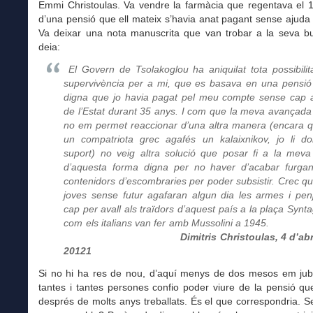
Emmi Christoulas. Va vendre la farmàcia que regentava el 1
d’una pensió que ell mateix s’havia anat pagant sense ajuda d
Va deixar una nota manuscrita que van trobar a la seva b
deia:
El Govern de Tsolakoglou ha aniquilat tota possibilit
supervivència per a mi, que es basava en una pensió
digna que jo havia pagat pel meu compte sense cap 
de l’Estat durant 35 anys. I com que la meva avançada
no em permet reaccionar d’una altra manera (encara q
un compatriota grec agafés un kalaixnikov, jo li do
suport) no veig altra solució que posar fi a la meva
d’aquesta forma digna per no haver d’acabar furgan
contenidors d’escombraries per poder subsistir. Crec qu
joves sense futur agafaran algun dia les armes i pen
cap per avall als traïdors d’aquest país a la plaça Synt
com els italians van fer amb Mussolini a 1
Dimitris Christoulas, 4 d’abr
20121
Si no hi ha res de nou, d’aquí menys de dos mesos em jub
tantes i tantes persones confio poder viure de la pensió q
després de molts anys treballats. És el que correspondria. Ser