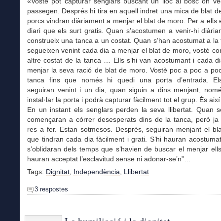
«Vostè pot capturar senglars buscant un lloc al bosc on ve
passegen. Després hi tira en aquell indret una mica de blat d
porcs vindran diàriament a menjar el blat de moro. Per a ells 
diari que els surt gratis. Quan s’acostumen a venir-hi diàri
construeix una tanca a un costat. Quan s’han acostumat a la t
segueixen venint cada dia a menjar el blat de moro, vostè co
altre costat de la tanca … Ells s’hi van acostumant i cada d
menjar la seva ració de blat de moro. Vostè poc a poc a poc
tanca fins que només hi quedi una porta d’entrada. El
seguiran venint i un dia, quan siguin a dins menjant, nomé
instal·lar la porta i podrà capturar fàcilment tot el grup. És aix
En un instant els senglars perden la seva llibertat. Quan 
començaran a córrer desesperats dins de la tanca, però ja 
res a fer. Estan sotmesos. Després, seguiran menjant el bl
que tindran cada dia fàcilment i grati. S’hi hauran acostumat i
s’oblidaran dels temps que s’havien de buscar el menjar ell
hauran acceptat l’esclavitud sense ni adonar-se’n”…
Tags:
Dignitat
,
Independència
,
Llibertat
3 respostes