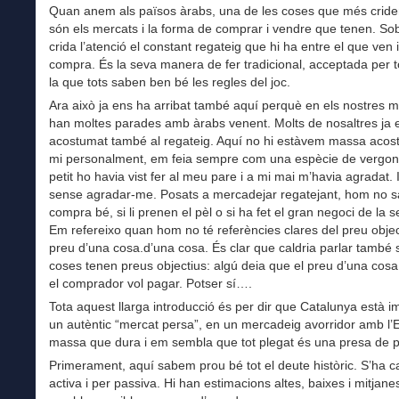
Quan anem als països àrabs, una de les coses que més criden
són els mercats i la forma de comprar i vendre que tenen. Sob
crida l’atenció el constant regateig que hi ha entre el que ven 
compra. És la seva manera de fer tradicional, acceptada per 
la que tots saben ben bé les regles del joc.
Ara això ja ens ha arribat també aquí perquè en els nostres m
han moltes parades amb àrabs venent. Molts de nosaltres ja
acostumat també al regateig. Aquí no hi estàvem massa acost
mi personalment, em feia sempre com una espècie de vergon
petit ho havia vist fer al meu pare i a mi mai m’havia agradat. 
sense agradar-me. Posats a mercadejar regatejant, hom no s
compra bé, si li prenen el pèl o si ha fet el gran negoci de la s
Em refereixo quan hom no té referències clares del preu objec
preu d’una cosa.d’una cosa. És clar que caldria parlar també s
coses tenen preus objectius: algú deia que el preu d’una cosa
el comprador vol pagar. Potser sí….
Tota aquest llarga introducció és per dir que Catalunya està 
un autèntic “mercat persa”, en un mercadeig avorridor amb l’E
massa que dura i em sembla que tot plegat és una presa de p
Primerament, aquí sabem prou bé tot el deute històric. S’ha ca
activa i per passiva. Hi han estimacions altes, baixes i mitjanes