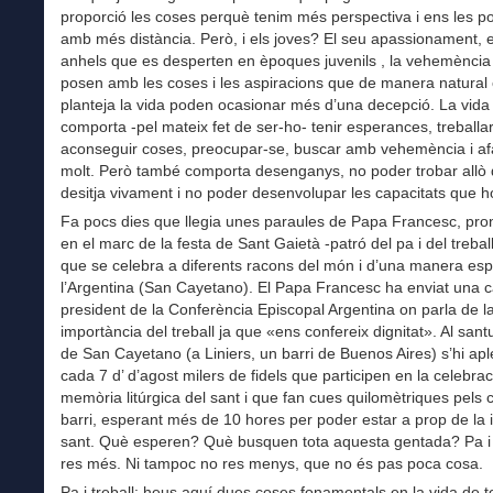
proporció les coses perquè tenim més perspectiva i ens les 
amb més distància. Però, i els joves? El seu apassionament, 
anhels que es desperten en èpoques juvenils , la vehemència
posen amb les coses i les aspiracions que de manera natural 
planteja la vida poden ocasionar més d’una decepció. La vida
comporta -pel mateix fet de ser-ho- tenir esperances, treballa
aconseguir coses, preocupar-se, buscar amb vehemència i af
molt. Però també comporta desenganys, no poder trobar allò
desitja vivament i no poder desenvolupar les capacitats que h
Fa pocs dies que llegia unes paraules de Papa Francesc, pr
en el marc de la festa de Sant Gaietà -patró del pa i del treball
que se celebra a diferents racons del món i d’una manera esp
l’Argentina (San Cayetano). El Papa Francesc ha enviat una c
president de la Conferència Episcopal Argentina on parla de l
importància del treball ja que «ens confereix dignitat». Al sant
de San Cayetano (a Liniers, un barri de Buenos Aires) s’hi ap
cada 7 d’ d’agost milers de fidels que participen en la celebrac
memòria litúrgica del sant i que fan cues quilomètriques pels c
barri, esperant més de 10 hores per poder estar a prop de la 
sant. Què esperen? Què busquen tota aquesta gentada? Pa i 
res més. Ni tampoc no res menys, que no és pas poca cosa.
Pa i treball: heus aquí dues coses fonamentals en la vida de t