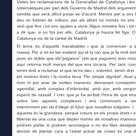
Vistes les reclamacions de la Generalitat de Catalunya i le
sistemàtiques per part dels Governs de Madrid dels argument
sembla que serà difícil posar-se d’acord. Mentre per a uns l
deu un fotimer de milions, per als altres no només no ens
sinó que fins i tot ens ajuden a viure. Algun ministre fins i tot 
a dir que, si no fos per ells, Catalunya ja hauria fet figa. O
Catalunya viu de la caritat de Madrid.
El tema és d’aquells inacabables i que ja comencen a
massa. Per a mi és tan evident qui té la raó que ja fa molt t
poso en dubte que els“paganos” (els que paguem) som nosal
aquí retorna molt menys del que ens tocaria. Per tant, con
tenim dret a reclamar el que se’ns deu i, sobretot, tenim dret
els nostres drets i la nostra terra. Per simple dignitat!. Anar 
hom hi pot anar de moltes maneres: demanant constantm
agenollat, amb complex d’inferioritat, amb por, amb verg
esperit de vassall. I crec que ja ha arribat l’hora de que en
sobre tots aquests complexos i ens comencem a senti
interiorment per tal d’elegir el futur que nosaltres vulguem. I,
aquesta és la grandesa; perquè creure en els propis drets i e
llibertat és una cosa que depèn només de nosaltres mateixo
podrem parlar si podrem aconseguir o no les fites desitjad
decisió de plantar cara a l’estat actual de coses és una d