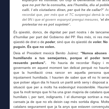
que no pot fer la consulta, ara l’humilia, diu al pobl
calli. I els ciutadans diran, per què he de callar?’
Ar
recordat que, per més que el TC suspengui demà la vo
del 9N i que el govern espanyol prengui mesures,
‘el dr
protestar no es pot suprimir’.
És qüestió, doncs, de dignitat per part nostra i de tancam
d’humiliar per part del Gobierno del PP. Res més, ni res m
qüestió de dret o de
poder
, sinó que és qüestió de
voler
. No
puguin. És que no volen.
Deia el President mexicà Benito Juárez:
“Nunca abuses 
humillando a tus semejantes, porque el poder ter
recuerdo perdura”.
Ho hauria de recordar Rajoy i mo
governants en aquest moment tan delicat perquè no haurien
que la humiliació crea rancor en aquella persona qu
injustament humiliada. I haurien de saber que ell no hi ser
que potser algun dia hi haurà un partit amb seny i disposat a
situació que per a molts ha esdevingut insostenible. Hauri
que fa molt temps que hi ha una gran majoria de catalans qu
humiliats i, per tant, indignants. I el diumenge sortiran a ma
cansats ja de que no els deixin cap més sortida digna. Molt
catalans segurament que ja fa anys que estaven convençuts