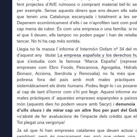
fent projectes d’AVE ruïnosos o comprant material bèl·lic se
per exemple. Sense aquests diners que ens deuen ells sab
que tenen una Catalunya escanyada i totalment a les s
Depenem econòmicament d’ells i se n’aprofiten tant com pod
cap mena de rubor. És com una empresa o una família: si no
el que li deuen, ells tampoc no poden pagar i han de retall
tancar. No hi ha cap més sortida.
Llegia no fa massa l’ informe d’ Intermón Oxfam nº 34 del 
d’aquest any titulat
La empresa española y los derechos 
que s’estudia com la famosa “Marca España” (represe
empreses com Ebro Foods, Pescanova, Agrogeba, Hidrali
Bionaor, Acciona, Iberdrola y Renovalia) no fa més que c
pobresa fora del país amb molt males pràctiques 
sistemàticament els drets humans. Podeu llegir-lo i us posar
al cap de tant d’horror com s’hi pot llegir. Aquest informe ev
males pràctiques d’ aquestes empreses espanyoles a països 
món (aquests dies ho podem veure amb Sacyr) i
denuncia l
d’ulls clucs i de mirar cap un altre lloc per part del Go
«s’absté de fer avaluacions de l’impacte dels crèdits que el
Tot plegat una vergonya!
Ja sé que hi han empreses catalanes que deuen actuar
semblant; però és precisament per això que volem una