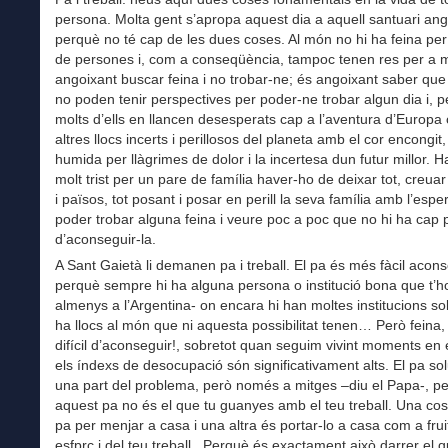
persona. Molta gent s’apropa aquest dia a aquell santuari an
perquè no té cap de les dues coses. Al món no hi ha feina per
de persones i, com a conseqüència, tampoc tenen res per a m
angoixant buscar feina i no trobar-ne; és angoixant saber qu
no poden tenir perspectives per poder-ne trobar algun dia i, p
molts d’ells en llancen desesperats cap a l’aventura d’Europa
altres llocs incerts i perillosos del planeta amb el cor encongit
humida per llàgrimes de dolor i la incertesa dun futur millor. H
molt trist per un pare de família haver-ho de deixar tot, creuar
i països, tot posant i posar en perill la seva família amb l’esp
poder trobar alguna feina i veure poc a poc que no hi ha cap po
d’aconseguir-la.
A Sant Gaietà li demanen pa i treball. El pa és més fàcil acon
perquè sempre hi ha alguna persona o institució bona que t’ho
almenys a l’Argentina- on encara hi han moltes institucions sol
ha llocs al món que ni aquesta possibilitat tenen… Però feina,
difícil d’aconseguir!, sobretot quan seguim vivint moments en 
els índexs de desocupació són significativament alts. El pa so
una part del problema, però només a mitges –diu el Papa-, p
aquest pa no és el que tu guanyes amb el teu treball. Una cos
pa per menjar a casa i una altra és portar-lo a casa com a frui
esfprç i del teu treball. Perquè és exactament això darrer el 