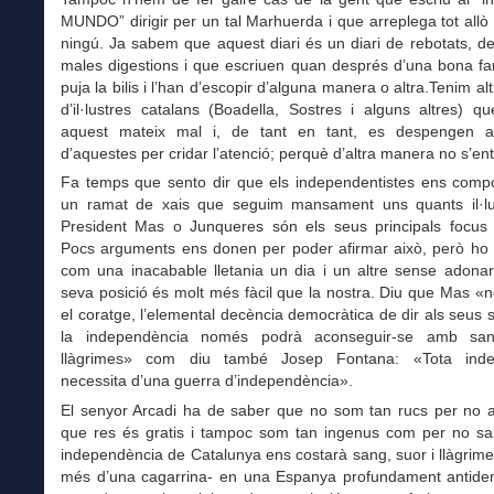
MUNDO” dirigir per un tal Marhuerda i que arreplega tot allò
ningú. Ja sabem que aquest diari és un diari de rebotats, 
males digestions i que escriuen quan després d’una bona fa
puja la bilis i l’han d’escopir d’alguna manera o altra.Tenim al
d’il·lustres catalans (Boadella, Sostres i alguns altres) q
aquest mateix mal i, de tant en tant, es despengen 
d’aquestes per cridar l’atenció; perquè d’altra manera no s’en
Fa temps que sento dir que els independentistes ens com
un ramat de xais que seguim mansament uns quants il·lu
President Mas o Junqueres són els seus principals focus d
Pocs arguments ens donen per poder afirmar això, però ho 
com una inacabable lletania un dia i un altre sense adonar
seva posició és molt més fàcil que la nostra. Diu que Mas «n
el coratge, l’elemental decència democràtica de dir als seus 
la independència només podrà aconseguir-se amb san
llàgrimes» com diu també Josep Fontana: «Tota inde
necessita d’una guerra d’independència».
El senyor Arcadi ha de saber que no som tan rucs per no 
que res és gratis i tampoc som tan ingenus com per no sa
independència de Catalunya ens costarà sang, suor i llàgrime
més d’una cagarrina- en una Espanya profundament antidem