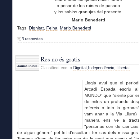
a pesar de los ruines de pasado
y los sabios granujas del presente.
Mario Benedetti
Tags:
Dignitat
,
Feina
,
Mario Benedetti
3 respostes
Res no és gratis
Jaume Pubill
Classificat com a
Dignitat
,
Independència
,
Llibertat
Llegia avui que el periodi
Arcadi Espada escriu al
MUNDO” que “siente por es
de miles un profundo desp
refereix a tota la gernaci
vam anar a la Via Lliure) 
manera ens ve a tract
“personas con deficiencias
de algún género” pel fet d’escoltar i fer cas dels missatges
Tampoc n’hem de fer gaire cas de la gent que escriu al “