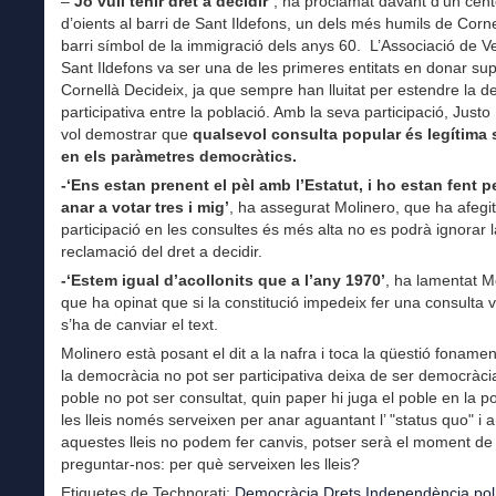
–
‘Jo vull tenir dret a decidir’
, ha proclamat davant d’un cen
d’oients al barri de Sant Ildefons, un dels més humils de Cornel
barri símbol de la immigració dels anys 60. L’Associació de V
Sant Ildefons va ser una de les primeres entitats en donar sup
Cornellà Decideix, ja que sempre han lluitat per estendre la 
participativa entre la població. Amb la seva participació, Justo
vol demostrar que
qualsevol consulta popular és legítima 
en els paràmetres democràtics.
-‘Ens estan prenent el pèl amb l’Estatut, i ho estan fent 
anar a votar tres i mig’
, ha assegurat Molinero, que ha afegit
participació en les consultes és més alta no es podrà ignorar l
reclamació del dret a decidir.
-‘Estem igual d’acollonits que a l’any 1970’
, ha lamentat M
que ha opinat que si la constitució impedeix fer una consulta v
s’ha de canviar el text.
Molinero està posant el dit a la nafra i toca la qüestió foname
la democràcia no pot ser participativa deixa de ser democràcia
poble no pot ser consultat, quin paper hi juga el poble en la pol
les lleis només serveixen per anar aguantant l’ "status quo" i
aquestes lleis no podem fer canvis, potser serà el moment de
preguntar-nos: per què serveixen les lleis?
Etiquetes de Technorati:
Democràcia
,
Drets
,
Independència
,
pol