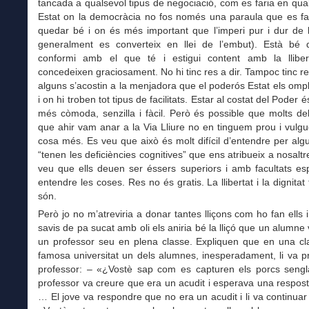
tancada a qualsevol tipus de negociació, com es faria en qual
Estat on la democràcia no fos només una paraula que es fa 
quedar bé i on és més important que l’imperi pur i dur de l
generalment es converteix en llei de l’embut). Està bé 
conformi amb el que té i estigui content amb la lliber
concedeixen graciosament. No hi tinc res a dir. Tampoc tinc re
alguns s’acostin a la menjadora que el poderós Estat els omp
i on hi troben tot tipus de facilitats. Estar al costat del Poder é
més còmoda, senzilla i fàcil. Però és possible que molts de
que ahir vam anar a la Via Lliure no en tinguem prou i vul
cosa més. Es veu que això és molt difícil d’entendre per al
“tenen les deficiències cognitives” que ens atribueix a nosaltr
veu que ells deuen ser éssers superiors i amb facultats es
entendre les coses. Res no és gratis. La llibertat i la dignita
són.
Però jo no m’atreviria a donar tantes lliçons com ho fan ells 
savis de pa sucat amb oli els aniria bé la lliçó que un alumne
un professor seu en plena classe. Expliquen que en una cl
famosa universitat un dels alumnes, inesperadament, li va p
professor: – «¿Vostè sap com es capturen els porcs seng
professor va creure que era un acudit i esperava una respost
… El jove va respondre que no era un acudit i li va continuar 