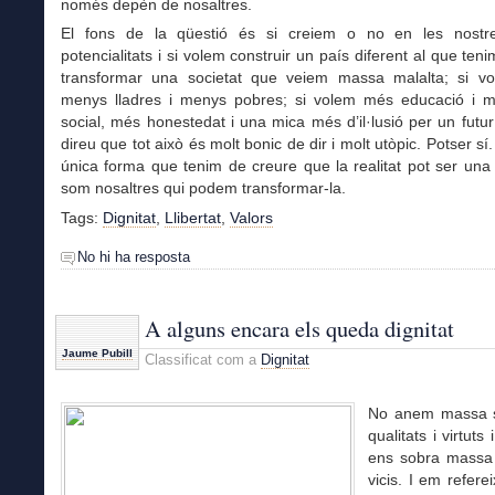
només depèn de nosaltres.
El fons de la qüestió és si creiem o no en les nostr
potencialitats i si volem construir un país diferent al que teni
transformar una societat que veiem massa malalta; si v
menys lladres i menys pobres; si volem més educació i mé
social, més honestedat i una mica més d’il·lusió per un futur
direu que tot això és molt bonic de dir i molt utòpic. Potser sí
única forma que tenim de creure que la realitat pot ser una 
som nosaltres qui podem transformar-la.
Tags:
Dignitat
,
Llibertat
,
Valors
No hi ha resposta
A alguns encara els queda dignitat
Jaume Pubill
Classificat com a
Dignitat
No anem massa s
qualitats i virtuts 
ens sobra massa 
vicis. I em refere