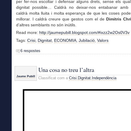
per fer-nos escoltar i defensar alguns drets, sense els qua
dignitat possible… Caldrà no deixar-nos entabanar amb
caldrà molta lluita i molta esperança de que les coses pode
millorar. I caldrà creure que gestos com el de
Dimitris Chr
d’altres semblants no són inútils.
Read more:
http://jaumepubill.blogspot.com/#ixzz2w2Os0V3v
Tags:
Crisi
,
Dignitat
,
ECONOMIA
,
Jubilació
,
Valors
6 respostes
Una cosa no treu l’altra
Jaume Pubill
Classificat com a
Crisi
,
Dignitat
,
Independència