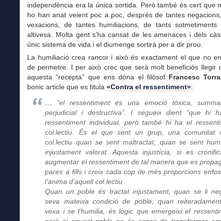
independència era la única sortida. Però també és cert que m
ho han anat veient poc a poc, després de tantes negacions,
vexacions, de tantes humiliacions, de tants sotmetiments 
altivesa. Molta gent s’ha cansat de les amenaces i dels cà
únic sistema de vida i el diumenge sortirà per a dir prou.
La humiliació crea rancor i això és exactament el que no e
de permetre. I per això crec que serà molt beneficiós llegir
aquesta “recepta” que ens dóna el filòsof
Francesc Torr
bonic article que es titula
«Contra el ressentiment»
:
… “el ressentiment és una emoció tòxica, summa
perjudicial i destructiva”. I segueix dient “que hi 
ressentiment individual, però també hi ha el ressent
col.lectiu. És el que sent un grup, una comunitat
col.lectiu quan se sent maltractat, quan se sent humil
injustament valorat. Aquesta injustícia, si es cronific
augmentar el ressentiment de tal manera que es propa
pares a fills i creix cada cop de més proporcions enfos
l’ànima d’aquell col.lectiu.
Quan un poble és tractat injustament, quan se li ne
seva mateixa condició de poble, quan reiteradament
vexa i se l’humilia, és lògic que emergeixi el ressenti
però si aquest poble no és capaç de transformar aq