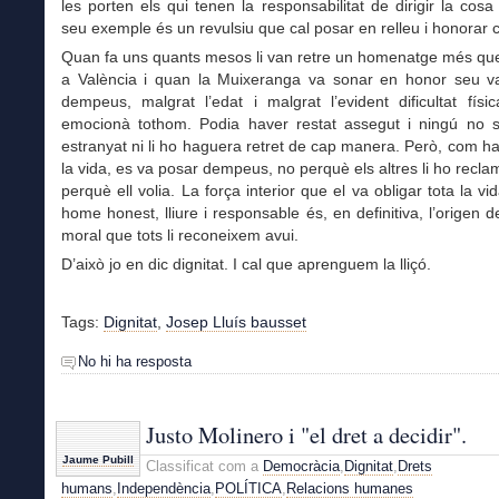
les porten els qui tenen la responsabilitat de dirigir la cosa 
seu exemple és un revulsiu que cal posar en relleu i honorar 
Quan fa uns quants mesos li van retre un homenatge més qu
a València i quan la Muixeranga va sonar en honor seu v
dempeus, malgrat l’edat i malgrat l’evident dificultat físi
emocionà tothom. Podia haver restat assegut i ningú no s
estranyat ni li ho haguera retret de cap manera. Però, com hav
la vida, es va posar dempeus, no perquè els altres li ho recla
perquè ell volia. La força interior que el va obligar tota la vi
home honest, lliure i responsable és, en definitiva, l’origen de
moral que tots li reconeixem avui.
D’això jo en dic dignitat. I cal que aprenguem la lliçó.
Tags:
Dignitat
,
Josep Lluís bausset
No hi ha resposta
Justo Molinero i "el dret a decidir".
Jaume Pubill
Classificat com a
Democràcia
,
Dignitat
,
Drets
humans
,
Independència
,
POLÍTICA
,
Relacions humanes