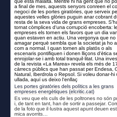
que està malalta. Mentre hi ha gent que no pot
a final de mes, aquests senyors conreen el c
negoci de les portes giratòries, que serveix p
aquestes velles glòries puguin anar cobrant d
resta de la seva vida de grans empreses. S’h
tornat còmplices d’una corrupció encoberta: l
empreses els tornen els favors que un dia va
quan estaven en actiu. Una vergonya que no 
amagar perquè sembla que la societat ja ho 
com a normal. I quan tornen als platós o als
escenaris pontifiquen i donen lliçons d’ètica 
enrojolar-se i amb total tranquil·litat. Una inve
de la revista «La Marea» revela els més de 1
càrrecs públics que han passat per Endesa, 
Natural, Iberdrola o Repsol. Si voleu donar-hi
ullada, aquí us deixo l’enllaç
Les portes giratòries dels polítics a les grans
empreses energètiques (elcritic.cat)
Es veu que els culs de les poltrones no són p
i, de tant en tant, han de sortir a passejar. Com
de la foto que il·lustra aquest apunt deuen es
mica avorrits…