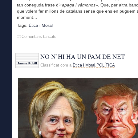
tan coneguda frase d’
«apaga i vámonos»
. Que, per altra band
que volem fer milions de catalans sense que ens en puguem s
moment…
Tags:
Ètica i Moral
Comentaris tancats
a
EL
MEU
MÀSTER
NO N’HI HA UN PAM DE NET
Jaume Pubill
Classificat com a
Ètica i Moral
,
POLÍTICA