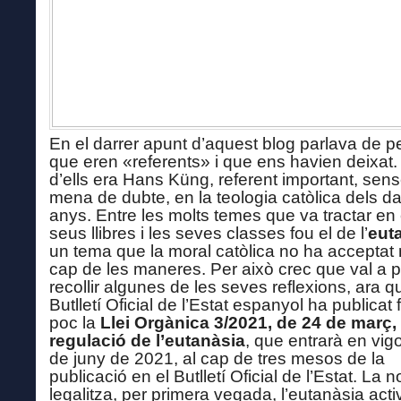
En el darrer apunt d’aquest blog parlava de 
que eren «referents» i que ens havien deixat.
d’ells era Hans Küng, referent
important,
sens
mena de dubte, en la teologia catòlica dels da
anys.
Entre les molts temes que va tractar en 
seus llibres i les seves classes fou el de l’
eut
un tema que la moral catòlica no ha acceptat
cap de les maneres. Per això crec que val a 
recollir algunes de les seves reflexions, ara 
Butlletí Oficial de l’Estat
espanyol ha publicat
f
poc
la
Llei Orgànica 3/2021, de 24 de març,
regulació de l’eutanàsia
,
que
entrarà en vigo
de juny de 2021, al cap de tres mesos de la
publicació en el Butlletí Oficial de l’Estat. La 
legalitza, per primera vegada, l’eutanàsia acti