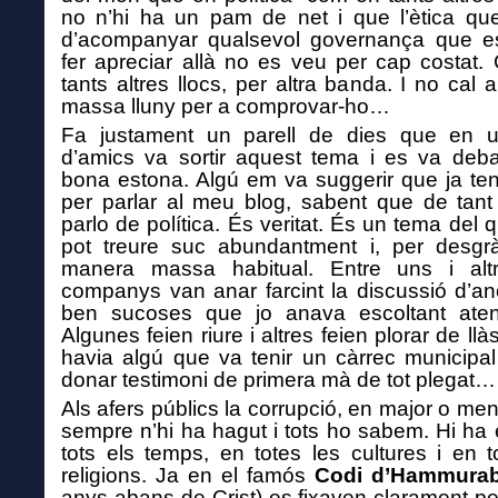
no n’hi ha un pam de net i que l’ètica qu
d’acompanyar qualsevol governan
ça
que es
fer apreciar allà no es veu per cap costat.
tants altres llocs, per altra banda. I no cal 
massa lluny per a comprovar-ho…
Fa justament un parell de dies que en u
d’amics va sortir aquest tema i es va deb
bona estona
.
Algú em va suggerir que ja te
per parlar al meu blog, sabent que de tant
parlo de política. És veritat. És un tema del 
pot treure suc abundantment i, per desgrà
manera massa habitual.
Entre uns i alt
companys
van anar farcint
la discussió
d’an
ben sucoses
que jo anava escoltant ate
Algunes feien riure i altres feien
plorar de
llà
havia algú que va tenir un càrrec municipal
donar testimoni de primera mà de tot plegat…
Als
afers públics la corrupció, e
n
major o men
sempre
n’
hi ha
hagut
i tots ho sabem. Hi ha 
tots els temps, en totes les cultures i en t
religions. Ja en el famós
Codi d’Hammurab
anys abans de Crist) es fixaven clarament p