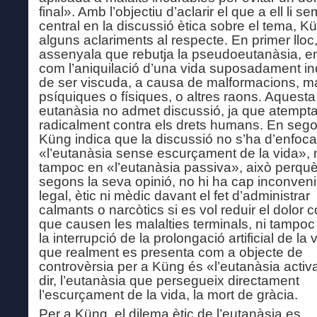
final». Amb l’objectiu d’aclarir el que a ell li s
central en la discussió ètica sobre el tema, K
alguns aclariments a
l
respecte. En primer lloc
assenyala que rebutja la pseudoeutanàsia, e
com l’aniquilació d’una vida suposadament i
de ser viscuda, a causa de malformacions, ma
psíquiques o físiques, o altres raons. Aquesta
eutanàsia no admet discussió, ja que atempt
radicalment contra els drets humans. En segon
Küng indica que la discussió no s’ha d’enfoc
«l’eutanàsia sense escurçament de la vida
»
, 
tampoc en «l’eutanàsia passiva», això perquè
segons la seva opinió, no hi ha cap inconveni
legal, ètic ni m
èdic
davant el fet d’administrar
calmants o narcòtics si es vol reduir el dolor c
que causen les malalties terminals, ni tampoc
la interrupció de la prolongació artificial de la 
que realment es presenta com a objecte de
controvèrsia per
a
Küng és «l’eutanàsia activ
dir, l’eutanàsia que persegueix directament
l’escurçament de la vida, la mort de gràcia.
Per
a
Küng, el dilema ètic de l’eutanàsia es