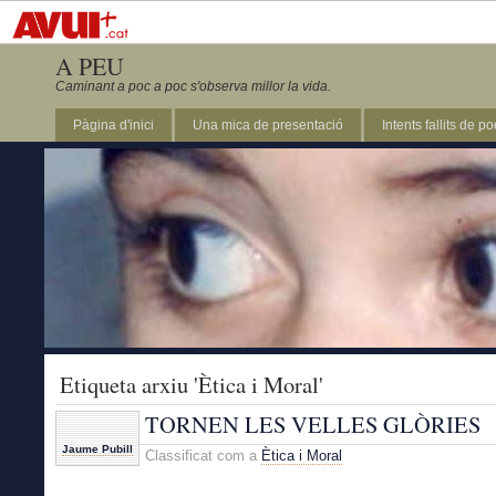
A PEU
Caminant a poc a poc s'observa millor la vida.
Pàgina d'inici
Una mica de presentació
Intents fallits de p
Etiqueta arxiu 'Ètica i Moral'
TORNEN LES VELLES GLÒRIES
Jaume Pubill
Classificat com a
Ètica i Moral