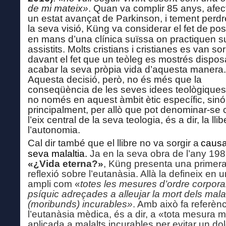
de mi mateix»
.
Quan va complir
85 anys, afec
un estat avançat de Parkinson, i tement perdre
la seva visió, Küng
va
considera
r
el fet de
po
s
en mans d’una clínica suïssa on practiquen su
assistits. Molts cristians i cristianes
es van so
davant el fet que un teòleg es mostr
és
disposa
acabar la seva pròpia vida
d’aquesta manera.
Aquesta decisió, però, no és més que la
conseqüència de
les seves idees teològiques,
no només en aquest àmbit ètic específic, sinó
principalment, per allò que pot denominar-se
l’eix central de la seva teologia, és a dir, la lli
l’autonomia.
Cal dir també que el llibre no va sorgir a
causa
seva malaltia.
Ja en la seva obra de
l’any
198
«¿Vida etern
a
?
»
,
Küng presenta una primer
reflexió sobre l’eutanàsia. Allà la defineix en u
ampli com «
totes les mesures d’ordre corpora
psíquic
a
dreçades a alleujar la mort dels mala
(moribunds) incurables»
. Amb això fa referènc
l’eutanàsia mèdica, és a dir, a «tota mesura 
aplicada a malalts incurables per evitar un do