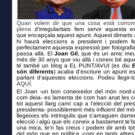
Quan volem dir que una cosa està corro
plena
d’irregularitats
fem servir aquesta ex
que encapçala aquest apunt.
Aquest dimarts
hi haurà eleccions a president i podem fe
perfectament aquesta expressió per fotografia
passa allà. El
Joan Gil
, que és un amic me
més de 30 anys que viu allà i coneix bé aquel
té també un blog a EL PUNT/AVUI (es diu
són diferents
) acaba d’escriure un apunt es
parlant d’aquestes eleccions. Podeu llegir-lo
AQUÍ
.
El Joan -un bon coneixedor del món nord-a
com deia- es lamenta de com han anat les 
tot aquest llarg camí cap a l’elecció del pres
presidenta- possiblement més influent del m
llegeixes els intríngulis
que s’amaguen darre
elecció i algú que els coneix a bastament te’l
una mica, te’n fas creus i podem dir amb tot
del món que en política -com en tants altres