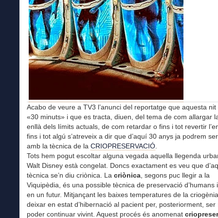
Acabo de veure a TV3 l’anunci del reportatge que aquesta nit 
«30 minuts» i que es tracta, diuen, del tema de com allargar 
enllà dels límits actuals, de com retardar o fins i tot revertir l’e
fins i tot algú s’atreveix a dir que d’aquí 30 anys ja podrem se
amb la tècnica de la
CRIOPRESERVACIÓ
.
Tots hem pogut escoltar alguna vegada aquella llegenda urb
Walt Disney està congelat. Doncs exactament es veu que d’a
tècnica se’n diu criònica. La
criònica
, segons puc llegir a la
Viquipèdia,
és una possible tècnica de preservació d’humans 
en un futur. Mitjançant les baixes temperatures de la criogèni
deixar en estat d’hibernació al pacient per, posteriorment, ser
poder continuar vivint. Aquest procés és anomenat
crioprese