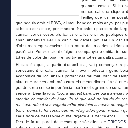
que em va fer plant
quantes coses. Si ho vol
només cal que cliqueu 
l’enllaç que us he posat
que seguia amb el BBVA, el meu banc de molts anys, per pura
si he de ser sincer, per mandra. No sabeu pas com de llarg
canviar certes coses als bancs o a les oficines públiques 
t’han enganxat! Fer un canvi de dades pot ser un calvari
d’absurdes equivocacions i un munt de trucades telefòniqu
paciència. Per ser client d’alguna companyia o entitat tot són f
tot és de color de rosa. Per sortir-ne ja tot és una altra cosa…
El cas és que, a partir d’aquell dia, vaig començar a pl
seriosament si calia canviar la meva modesta i gens boian
econòmica de lloc. Anar-la portant des del meu banc de sem
altre que tractés amb més cura els meus diners. Ja sé que 
gra de sorra sense importància, però molts grans de sorra fan
sencera. Deia llavors:
“Sóc a aquest banc per pura inèrcia i pe
mandra de canviar de banc. Ja sé que això no hauria de ser
res i que més d’una vegada m’he plantejat si hauria de segui
banc, doncs hi ha coses que no m’agraden gens ni mica i qu
seria hora de passar-me d’una vegada a la banca ètica….”. J
Des de fa un parell de mesos que sóc client de
TRIODOS
sabeu pas com de content vaig quedar ahir quan llegia