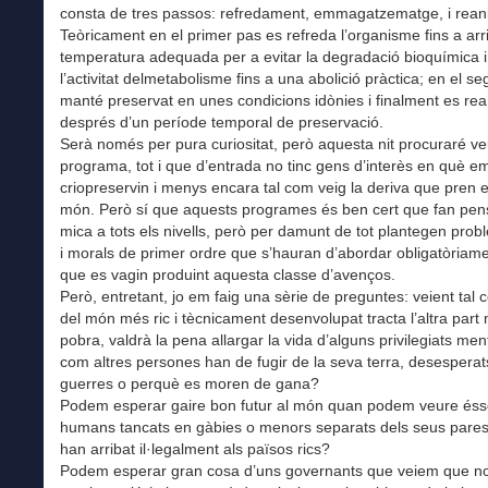
consta de tres passos: refredament, emmagatzematge, i rean
Teòricament en el primer pas es refreda l’organisme fins a arri
temperatura adequada per a evitar la degradació bioquímica i
l’activitat delmetabolisme fins a una abolició pràctica; en el s
manté preservat en unes condicions idònies i finalment es re
després d’un període temporal de preservació.
Serà només per pura curiositat, però aquesta nit procuraré ve
programa, tot i que d’entrada no tinc gens d’interès en què e
criopreservin i menys encara tal com veig la deriva que pren e
món. Però sí que aquests programes és ben cert que fan pen
mica a tots els nivells, però per damunt de tot plantegen prob
i morals de primer ordre que s’hauran d’abordar obligatòriam
que es vagin produint aquesta classe d’avenços.
Però, entretant, jo em faig una sèrie de preguntes: veient tal 
del món més ric i tècnicament desenvolupat tracta l’altra part
pobra, valdrà la pena allargar la vida d’alguns privilegiats me
com altres persones han de fugir de la seva terra, desesperat
guerres o perquè es moren de gana?
Podem esperar gaire bon futur al món quan podem veure éss
humans tancats en gàbies o menors separats dels seus pare
han arribat il·legalment als països rics?
Podem esperar gran cosa d’uns governants que veiem que n