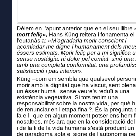
Dèiem en l’apunt anterior que en el seu llibre
mort feliç»,
Hans Küng reitera i fonamenta el 
l’eutanàsia:
«M’agradaria morir conscient i
acomiadar-me digne i humanament dels meu
éssers estimats. Morir feliç per a mi significa 
sense nostàlgia, ni dolor pel comiat, sinó una
amb una completa conformitat, un
a
profundís
satisfacció i pau interior»
.
Küng –
com em sembla que qualsevol
person
morir amb la dignitat que ha viscut, sent ple
un ésser humà i sense veure’
s
reduït a una
existència vegetativa.
Si t
ots tenim una
responsabilitat sobre la nostra vida,
per
què
h
de
renunciar en l’etapa final?.
És la
pregunta
fa ell i que en algun moment potser ens hem f
nosaltres, més ara que
e
n la consideració del 
i de la fi de la vida humana s’està produint un
de paradigma sota el signe de l’autonomia pe