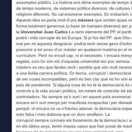
assumptes públics. La història ens dóna exemples de temps an
de temps moderns, de sistemes polítics diversos, de cultures i
religions diferents. No cal enumerar exemples. En trobaríem m
Aquests dies es parla molt d’uns
màsters
que sortien quasi re
forma totalment generosa (a base de trampes diverses) per p
la
Universitat Juan Carlos I
a certs elements del PP, el parti
podrit i més corrupte de tot Europa. Si jo fos del PP -que Déu 
mai per mi aquesta desgràcia- podria tenir sense gens d’esfor
presumir a tot arreu d’un màster en qualsevol matèria en el 
currículum. Però no envull cap, ni el necessito. I encara menys
regalat, com ho són els d’aquesta universitat tan poc seriosa. 
màsters es veu que
farden
molt i sembla que són molt necess
a una lluïda carrera política. En teoria, corrupció i democràcia
de ser coses incompatibles, però és ben clar que no ho són e
país de pandereta. Si alguna cosa de bo té la democràcia és
controls a la vida social i política, tot mirant de controlar bé e
controladors. No sempre se’n surt i en aquest país anomena
encara se’n surt menys per manifesta incapacitat i per deixad
perquè -si encara no us n’havíeu adonat- la democràcia espa
més falsa i més dubtosa que un
duro sevillano
. La
corrupció sempre corroeix els fonaments de la democràcia i 
en els últims anys, tenim massa casos que han posat de mani