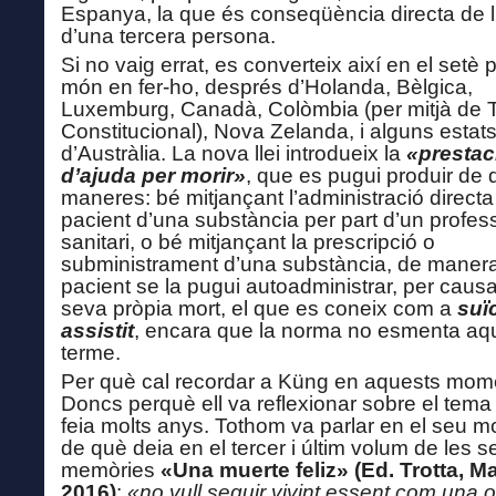
Espanya, la que és conseqüència directa de l
d’una tercera persona.
Si no vaig errat, e
s converteix així en el setè 
món en fer-ho, després d’Holanda, Bèlgica,
Luxemburg, Canadà, Colòmbia (per mitjà de T
Constitucional), Nova Zelanda, i alguns estat
d’Austràlia. La nova llei introdueix la
«prestac
d’ajuda per morir»
, que es pugui produir de
maneres: bé mitjançant l’administració directa
pacient d’una substància per part d’un profes
sanitari, o bé mitjançant la prescripció o
subministrament d’una substància, de manera
pacient se la pugui a
uto
administrar, per causa
seva pròpia mort, el que es coneix com a
suïc
assistit
, encara que la norma no esmenta aq
terme.
Per què cal recordar a Küng en aquests mom
Doncs perquè ell va
reflexionar sobre el tema
feia molts anys. Tothom va
parla
r en el seu 
de què
deia
en el tercer i últim volum de les 
memòries
«Una muerte feliz»
(Ed.
Trotta, Ma
2016
)
:
«no vull seguir vivint
essent
com una 