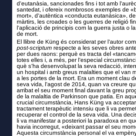
d’eutanàsia, sancionades fins i tot amb l’aurèo
santedat, i ofereix nombrosos exemples de 
mort», d’autèntica «conducta eutanàsica», de
màrtirs, les croades o les guerres de religió fi
l’aplicació de principis com la guerra justa o l
de mort.
El llibre
de Küng
és considerat per l’autor co
post-scriptum
respecte a les seves obres ante
per dues raons: perquè es tracta del «tancam
totes elles
i, a més, per l’especial circumstànc
què s’ha desenvolupat la seva redacció, inter
un hospital i amb greus malalties que el van 
a l
es portes
de la mort.
Era
un moment clau de
seva vida, l’agost de 2014, quan va creure q
arribat el seu moment final davant la greu pro
de la malaltia de Parkinson que
patia.
En aqu
crucial circumstància, Hans Küng va accepta
tractament terapèutic intensiu que li va perme
recuperar el control de la seva vida. Una deci
li va manifestar a posteriori la paradoxa en q
havia incorregut, «deixant passar el seu mom
Aquesta circumstància personal el va empèn