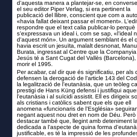
d’aquesta manera a plantejar-se, en conver
el seu editor Piper Verlag,
si era pertinent
la
publicació del llibre, conscient que com a auto
«havia fallat deixant passar el moment». L’edit
respondre que el text calia publicar-lo perquè 
s’expressava un ideal i, com se sap, «l’ideal 
d’aquest món».
Un a
rgument
semblant és el
havia
escrit
un jesuïta, malalt desnonat, Man
Burata, ingressat al Centre que la Companyia
Jesús té a Sant Cugat de
l
Vallès (Barcelona),
morir el 1995.
Per acabar, cal dir que és
significatiu, per als
defense
n
la derogació de l’article 143 del Cod
la legalització de l’eutanàsia, que un teòleg ca
prestigi de Hans Küng defensi i justifiqui aque
l’eutanàsia i al suïcidi assistit.
Ell es dirigeix s
als cristians i catòlics
sabent que
els que ell
anomena «funcionaris de l’Església» seguira
negant aquest nou dret en nom de Déu.
Però 
destacar
també
que, llegint amb deteniment la
dedicada a
l’
aspecte de quina forma d’eutanà
justificable, es té la impressió de les profunde