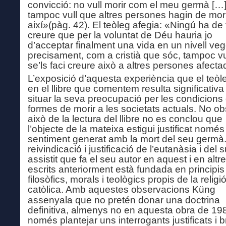
convicció: no vull morir com el meu germà […]
tampoc vull que altres persones hagin de mor
així»(pàg. 42). El teòleg afegia: «Ningú
ha de
creure que per la voluntat de Déu hauria jo
d’acceptar finalment una vida en un nivell vege
precisament, com a cristià que sóc, tampoc vu
se’ls faci creure això a altres persones afect
L’exposició d’aquesta experiència que el teòle
en el llibre que comentem resulta
sig
nificativa
situar la seva preocupació per les condicions
formes de morir
a l
es
societats actuals. No ob
això de la lectura del llibre no es conclou que
l’objecte de la mateixa estigui justificat només
sentiment generat amb la mort del seu germà
reivindicació i justificació de l’eutanàsia i d
el
su
assistit que fa el seu autor en aquest i en altr
escrits anteriorment està fundada en principis
filosòfics, morals i teològics propis de la religi
catòlica.
Amb aquestes observacions Küng
assenyala que no pretén donar una doctrina
definitiva, almenys no en aquesta obra de 198
només plantejar uns interrogants justificats i b