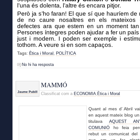
l’una és dolenta, l’altre és encara pi
t
jor.
Però ja s’ho faran! El que sí que hauríem de 
de no caure nosaltres en els mateixos e
defectes ara que estem en un moment tan d
Persones íntegres poden ajudar a fer un país 
just i modern. I poden ser exemple i estím
tothom. A veure si en som capaços.
Tags:
Ètica i Moral
,
POLÍTICA
No hi ha resposta
MAMMÓ
Jaume Pubill
Classificat com a
ECONOMIA
,
Ètica i Moral
Quant al mes d’ Abril va
en aquest mateix blog un
titulava
AQUEST A
COMUNIÓ
ho feia per
rebut un comunicat del