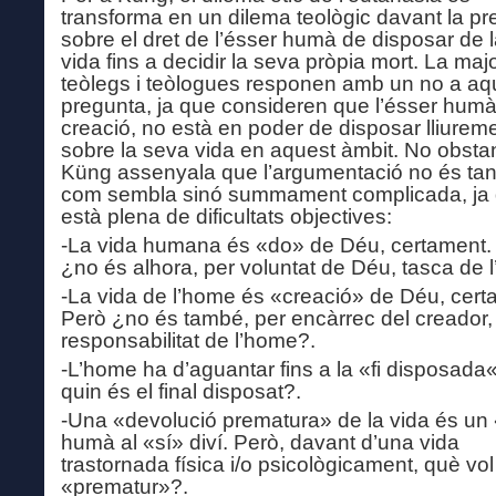
transforma en un dilema teològic davant la p
sobre el dret de l’ésser humà de disposar de 
vida fins a decidir la seva pròpia mort. La maj
teòlegs i teòlogues responen amb un no a aq
pregunta, ja que consideren que l’ésser hum
creació, no està en poder de disposar lliurem
sobre la seva vida en aquest àmbit. No obstan
Küng assenyala que l’argumentació no és tan 
com sembla sinó summament complicada, ja
està plena de dificultats objectives:
-La vida humana és «do» de Déu, certament.
¿no és alhora, per voluntat de Déu, tasca de 
-La vida d
e
l’home és «creació» de Déu, cert
Però ¿no és també, per encàrrec de
l
creador,
responsabilitat de l’home?.
-L’home ha d’aguantar fins
a
la «fi disposa
da
«
quin és el fi
nal
disposat?.
-Una «devolució prematura» de la vida és un
humà a
l
«sí» diví. Però, davant d’una vida
trastornada física i/o psicològicament, què vol 
«prematur»?.