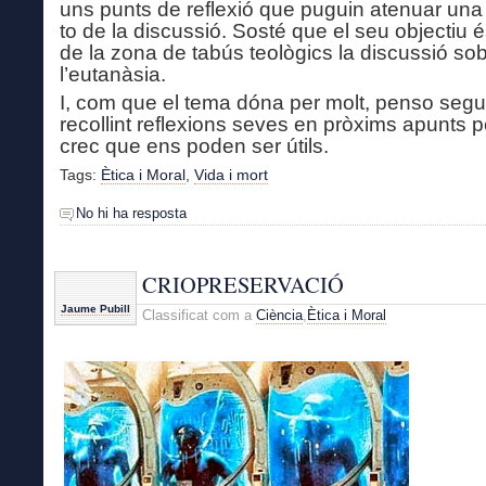
uns punts de reflexió que puguin atenuar una
to de la discussió.
Sosté que e
l seu objectiu é
de la zona de tabús teològics la discussió so
l’eutanàsia.
I, com que el tema dóna per molt, penso segu
recollint reflexions seves en pròxims apunts
p
crec que ens poden ser útils.
Tags:
Ètica i Moral
,
Vida i mort
No hi ha resposta
CRIOPRESERVACIÓ
Jaume Pubill
Classificat com a
Ciència
,
Ètica i Moral