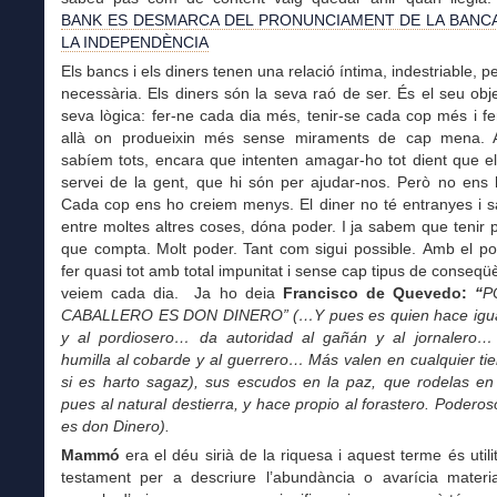
BANK ES DESMARCA DEL PRONUNCIAMENT DE LA BANC
LA INDEPENDÈNCIA
Els bancs i els diners tenen una relació íntima, indestriable, 
necessària. Els diners són la seva raó de ser. És el seu obje
seva lògica: fer-ne cada dia més, tenir-se cada cop més i fer
allà on produeixin més sense miraments de cap mena. 
sabíem tots, encara que intenten amagar-ho tot dient que el
servei de la gent, que hi són per ajudar-nos. Però no ens 
Cada cop ens ho creiem menys. El diner no té entranyes i 
entre moltes altres coses, dóna poder. I ja sabem que tenir 
que compta. Molt poder. Tant com sigui possible. Amb el po
fer quasi tot amb total impunitat i sense cap tipus de conseq
veiem cada dia. Ja ho deia
Francisco de Quevedo:
“
P
CABALLERO ES DON DINERO” (…Y pues es quien hace igual
y al pordiosero… da autoridad al gañán y al jornalero…
humilla al cobarde y al guerrero… Más valen en cualquier tie
si es harto sagaz), sus escudos en la paz, que rodelas en 
pues al natural destierra, y hace propio al forastero. Poderos
es don Dinero).
Mammó
era el déu sirià de la riquesa i aquest terme és utili
testament per a descriure l’abundància o avarícia materi