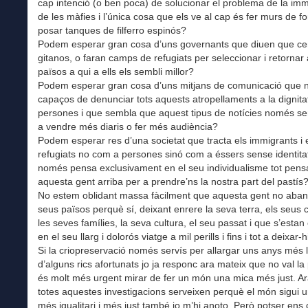
cap intenció (o ben poca) de solucionar el problema de la imm
de les màfies i l’única cosa que els ve al cap és fer murs de f
posar tanques de filferro espinós?
Podem esperar gran cosa d’uns governants que diuen que c
gitanos, o faran camps de refugiats per seleccionar i retornar
països a qui a ells els sembli millor?
Podem esperar gran cosa d’uns mitjans de comunicació que 
capaços de denunciar tots aquests atropellaments a la dignita
persones i que sembla que aquest tipus de notícies només ser
a vendre més diaris o fer més audiència?
Podem esperar res d’una societat que tracta els immigrants i 
refugiats no com a persones sinó com a éssers sense identitat
només pensa exclusivament en el seu individualisme tot pens
aquesta gent arriba per a prendre’ns la nostra part del pastís
No estem oblidant massa fàcilment que aquesta gent no aban
seus països perquè sí, deixant enrere la seva terra, els seus
les seves famílies, la seva cultura, el seu passat i que s’esta
en el seu llarg i dolorós viatge a mil perills i fins i tot a deixar-h
Si la criopreservació només servís per allargar uns anys més l
d’alguns rics afortunats jo ja responc ara mateix que no val la
és molt més urgent mirar de fer un món una mica més just. Ara
totes aquestes investigacions serveixen perquè el món sigui 
més igualitari i més just també jo m’hi anoto. Però potser ens 