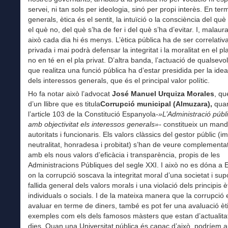
servei, ni tan sols per ideologia, sinó per propi interès. En ter
generals, ètica és el sentit, la intuïció o la consciència del què
el què no, del què s’ha de fer i del què s’ha d’evitar. I, malau
això cada dia hi és menys. L’ètica pública ha de ser correlativ
privada i mai podrà defensar la integritat i la moralitat en el pl
no en té en el pla privat. D’altra banda, l’actuació de qualsev
que realitza una funció pública ha d’estar presidida per la ide
dels interessos generals, que és el principal valor polític.
Ho fa notar això l’advocat
José Manuel Urquiza Morales
, qu
d’un llibre que es titula
Corrupció municipal (Almuzara),
quan
l’article 103 de la Constitució Espanyola
-»L’Adminis
tració públ
amb objectivitat els interessos generals»-
constitueix un mand
autoritats i funcionaris. Els valors clàssics del gestor públic (im
neutralitat, honradesa i probitat) s’han de veure complementa
amb els nous valors d’eficàcia i transparència, propis de les
Administracions Públiques del segle XXI. I això no es dóna a
on la corrupció soscava la integritat moral d’una societat i sup
fallida general dels valors morals i una violació dels principis è
individuals o socials. I de la mateixa manera que la corrupció 
avaluar en terme de diners, també es pot fer una avaluació è
exemples com els dels famosos màsters que estan d’actualita
dies. Quan una Universitat pública és capaç d’això, podríem ap