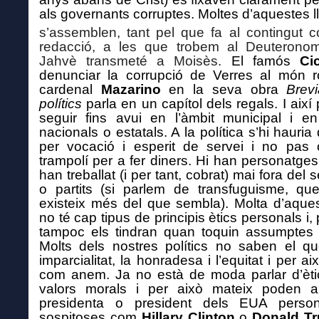
als governants corruptes.
Moltes d’aquestes ll
s’a
ssemblen, tant pel que fa al contingut 
redacció, a les que trobem al
Deuterono
Jahvè
transmeté a
Moisès
.
El famós
Ci
denunciar la corrupció de Verres al món r
cardenal
Mazarino
en la seva obra
Brevi
polítics
parla en un capítol dels regals. I així
seguir fins avui en l’àmbit municipal i e
nacionals o estatals. A la política s’hi hauria 
per vocació i esperit de servei i no pas
trampolí per a fer diners. Hi han personatge
han treballat (i per tant, cobrat) mai fora del s
o partits (si parlem de transfuguisme, qu
existei
x
més del que sembla).
Molta d’aque
no té cap tipus de principis ètics personals i, 
tampoc els tindran quan toquin assumptes 
Molts dels nostres polítics no saben el q
imparcialitat, la honradesa i l’equitat i per 
com anem. Ja no està de moda parlar d’èti
valors morals i per això mateix po
den
ar
presidenta o president dels EUA perso
sospitoses com
Hillary
Clinton
o
Donald
T