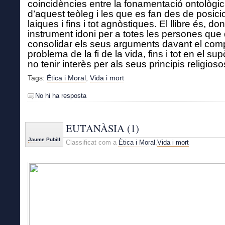
coincidències entre la fona
m
entació ontològi
d’aquest teòleg i les que es fan des de posici
laiques i fins i tot agnòstiques.
El llibre és, do
instrument idoni per a totes les persones que 
consolidar els seus arguments davant el com
problema de la fi de la vida, fins i tot en el sup
no tenir interès per als seus principis religioso
Tags:
Ètica i Moral
,
Vida i mort
No hi ha resposta
EUTANÀSIA (1)
Jaume Pubill
Classificat com a
Ètica i Moral
,
Vida i mort