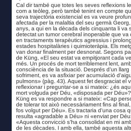
Cal dir també que totes les seves reflexions le
com a teòleg, però també tenint en compte qu
seva trajectòria existencial es va veure prof
afectada per la malaltia del seu germà Georg,
anys, a qui en la dècada dels cinquanta li va 
detectat un tumor cerebral inoperable que va 
en tractaments terapèutics agressius i prolong
estades hospitalàries i quimioteràpia. Els me
van donar finalment per desnonat. Segons pa
de Küng, «El seu estat va empitjorant cada 
més. Un procés de mort terriblement lent, am
consciència de la situació. Després d’un llarg
sofriment, es va asfixiar per acumulació d’ai
pulmons» (pàg. 43). Aquest fet desgraciat
el
v
reflexionar i preguntar-se a si mateix: ¿és aqu
mort volguda per Déu, «disposada per Déu»?
Küng es va respondre a si mateix: «Cap per
de tolerar tot això necessàriament fins al final
fos volgut per Déu». Es tractaria d’una cosa 
resulta «
a
gradable a Déu» ni «enviat per Déu
«Aquesta convicció s’ha consolidat en mi amb
de les dècades. I amb ella, també aquesta alt