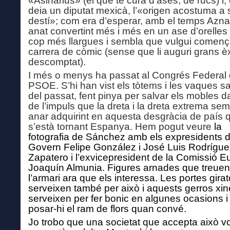
«Asinarius» (el que té cura d’ases, de rucs) i
deia un diputat mexicà, l’«origen acostuma a s
destí»; com era d’esperar, amb el temps Azna
anat convertint més i més en un ase d’orelles
cop més llargues i sembla que vulgui començ
carrera de còmic (sense que li auguri grans èx
descomptat).
I més o menys ha passat al Congrés Federal 
PSOE. S’hi han vist els tòtems i les vaques 
del passat, fent pinya per salvar els mobles d
de l’impuls que la dreta i la dreta extrema se
anar adquirint en aquesta desgràcia de país 
s’està tornant Espanya. Hem pogut veure
la
fotografia de Sánchez amb els expresidents 
Govern Felipe González i José Luis Rodrígue
Zapatero i l’exvicepresident de la Comissió 
Joaquín Almunia. Figures arnades que treuen
l’armari ara que els interessa. Les portes girat
serveixen també per això i aquests gerros xi
serveixen per fer bonic en algunes ocasions i
posar-hi el ram de flors quan convé.
Jo trobo que una societat que accepta això vol