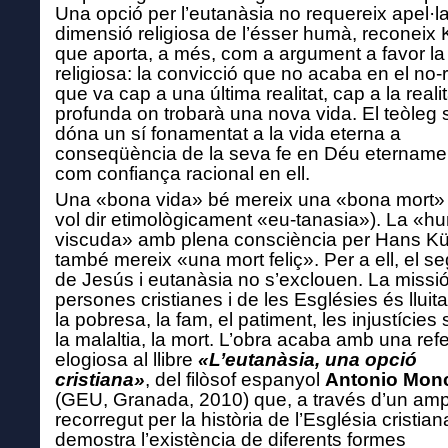
Una opció per l’eutanàsia no requereix apel·la
dimensió religiosa de l’ésser humà, reconeix
que aporta, a més, com a argument a favor la
religiosa: la convicció que no acaba en el no-
que va cap a una última realitat, cap a la reali
profunda on trobar
à
una nova vida. El teòleg 
dóna un sí fonamentat a la vida eterna a
conseqüència de la seva fe en Déu eternamen
com confiança racional en ell.
Una «bona vida» bé mereix una «bona mort» 
vol dir etimològicament «eu-tanasia»). La «hu
viscuda» amb plena consciència per Hans K
també mereix «una mort feliç». Per a ell, el s
de Jesús i eutanàsia no s’exclouen. La missió
persones cristianes i de les Esglésies és lluita
la pobresa, la fam, el patiment, les injustícies 
la malaltia, la mort. L’obra acaba amb una ref
elogiosa al llibre
«L’eutanàsia, una opció
cristiana»
,
de
l filòsof espanyol
Antonio Mon
(GEU, Granada, 2010) que, a través d’un amp
recorregut per la història de l’Església cristian
demostra l’existència de diferents formes