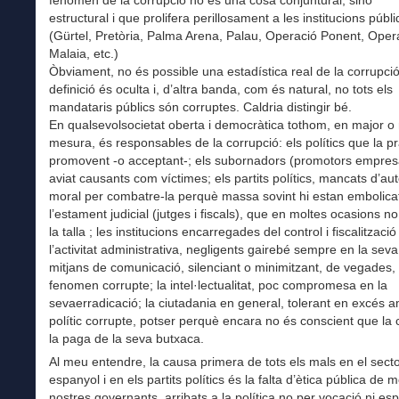
fenomen de la corrupció no és una cosa conjuntural, sinó
estructural i que prolifera perillosament a les institucions públ
(Gürtel, Pretòria, Palma Arena, Palau, Operació Ponent, Oper
Malaia, etc.)
Òbviament, no és possible una estadística real de la corrupci
definició és oculta i, d’altra banda, com és natural, no tots els
mandataris públics són corruptes. Caldria distingir bé.
En qualsevolsocietat oberta i democràtica tothom, en major 
mesura, és responsables de la corrupció: els polítics que la p
promovent -o acceptant-; els subornadors (promotors empresa
aviat causants com víctimes; els partits polítics, mancats d’aut
moral per combatre-la perquè massa sovint hi estan embolica
l’estament judicial (jutges i fiscals), que en moltes ocasions n
la talla ; les institucions encarregades del control i fiscalització
l’activitat administrativa, negligents gairebé sempre en la seva
mitjans de comunicació, silenciant o minimitzant, de vegades, 
fenomen corrupte; la intel·lectualitat, poc compromesa en la
sevaerradicació; la ciutadania en general, tolerant en excés a
polític corrupte, potser perquè encara no és conscient que la 
la paga de la seva butxaca.
Al meu entendre, la causa primera de tots els mals en el secto
espanyol i en els partits polítics és la falta d’ètica pública de m
nostres governants, arribats a la política no per vocació ni esp