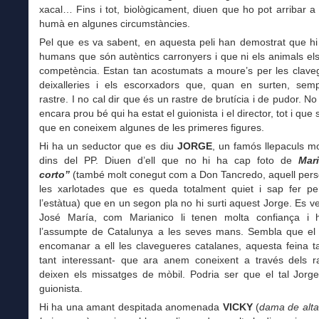
xacal… Fins i tot, biològicament, diuen que ho pot arribar a 
humà en algunes circumstàncies.
Pel que es va sabent, en aquesta peli han demostrat que hi
humans que són autèntics carronyers i que ni els animals el
competència. Estan tan acostumats a moure’s per les claveg
deixalleries i els escorxadors que, quan en surten, sem
rastre. I no cal dir que és un rastre de brutícia i de pudor. No
encara prou bé qui ha estat el guionista i el director, tot i que s
que en coneixem algunes de les primeres figures.
Hi ha un seductor que es diu
JORGE
, un famós llepaculs m
dins del PP. Diuen d’ell que no hi ha cap foto de
Mari
corto”
(també molt conegut com a Don Tancredo, aquell per
les xarlotades que es queda totalment quiet i sap fer pe
l’estàtua) que en un segon pla no hi surti aquest Jorge. Es v
José María, com Marianico li tenen molta confiança i 
l’assumpte de Catalunya a les seves mans. Sembla que el P
encomanar a ell les clavegueres catalanes, aquesta feina t
tant interessant- que ara anem coneixent a través dels r
deixen els missatges de mòbil. Podria ser que el tal Jorge
guionista.
Hi ha una amant despitada anomenada
VICKY
(
dama de alta