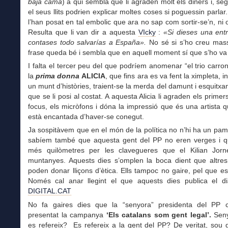
baja cama
) a qui sembla que li agraden molt els diners i, se
el seus llits podrien explicar moltes coses si poguessin parlar.
l’han posat en tal embolic que ara no sap com sortir-se’n, ni o
Resulta que li van dir a aquesta
VIcky
:
«Si dieses una entr
contases todo salvarías a España».
No sé si s’ho creu mass
frase queda bé i sembla que en aquell moment sí que s’ho v
I falta el tercer peu del que podríem anomenar “el trio carron
la
prima donna
ALICIA
, que fins ara es va fent la ximpleta, 
un munt d’històries, traient-se la merda del damunt i esquitxa
que se li posi al costat. A aquesta Alicia li agraden els primer
focus, els micròfons i dóna la impressió que és una artista
està encantada d’haver-se conegut.
Ja sospitàvem que en el món de la política no n’hi ha un pam 
sabíem també que aquesta gent del PP no eren verges i q
més quilòmetres per les clavegueres que el Kilian Jorn
muntanyes. Aquests dies s’omplen la boca dient que altres 
poden donar lliçons d’ètica. Ells tampoc no gaire, pel que es
Només cal anar llegint el que aquests dies publica el d
DIGITAL.CAT
No fa gaires dies que la “senyora” presidenta del PP
presentat la campanya
‘Els catalans som gent legal’.
Seny
es refereix? Es refereix a la gent del PP? De veritat, sou 