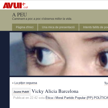
A PEU
Caminant a poc a poc s'observa millor la vida.
Pàgina d'inici
Una mica de presentació
Intents fallits de p
«
La pitjor ceguesa
To
Vicky Alicia Barcelona
Jaume Pubill
Publicat en 22:42 sota
Ètica i Moral
,
Partido Popular (PP)
,
POLÍTIC