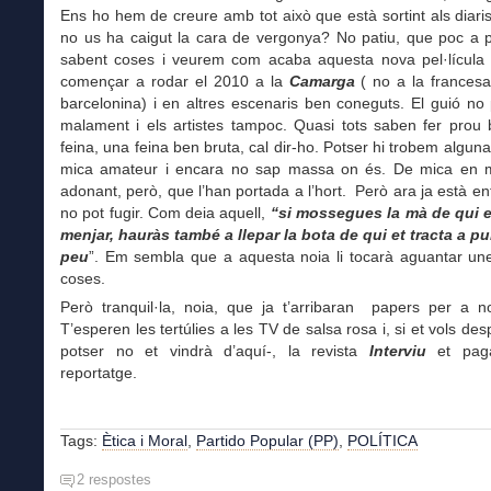
Ens ho hem de creure amb tot això que està sortint als diari
no us ha caigut la cara de vergonya? No patiu, que poc a 
sabent coses i veurem com acaba aquesta nova pel·lícula
començar a rodar el 2010 a la
Camarga
( no a la francesa
barcelonina) i en altres escenaris ben coneguts. El guió no
malament i els artistes tampoc. Quasi tots saben fer prou 
feina, una feina ben bruta, cal dir-ho. Potser hi trobem alguna
mica amateur i encara no sap massa on és. De mica en 
adonant, però, que l’han portada a l’hort. Però ara ja està e
no pot fugir. Com deia aquell,
“si mossegues la mà de qui 
menjar, hauràs també a llepar la bota de qui et tracta a p
peu
”. Em sembla que a aquesta noia li tocarà aguantar un
coses.
Però tranquil·la, noia, que ja t’arribaran papers per a no
T’esperen les tertúlies a les TV de salsa rosa i, si et vols des
potser no et vindrà d’aquí-, la revista
Interviu
et paga
reportatge.
Tags:
Ètica i Moral
,
Partido Popular (PP)
,
POLÍTICA
2 respostes