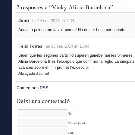
2 respostes a “Vicky Alicia Barcelona”
Jordi
en 14 set. 2014 en 11:20
Aquesta peli no me la vull perdre! Ha de ser bona per pebrots!
Fèlix Torras
en 15 set. 2014 en 15:04
Diuen que les segones parts no superen gairebé mai les primeres.
Alicia Barcelona II és l’excepció que confirma la regla. La sinopsi
avances sobre el film promet l’excepció.
Abraçada Jaume!
Comentaris RSS
Deixi una contestació
Nom
Correu (ocult)
Lloc