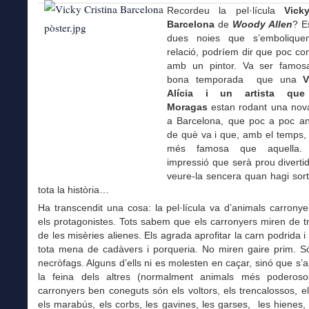
Recordeu la pel·lícula
Vick
Barcelona
de
Woody Allen
? E
dues noies que s’emboliqu
relació, podríem dir que poc co
amb un pintor. Va ser famos
bona temporada que una
V
Alícia i un artista qu
Moragas
estan rodant una nova
a Barcelona, que poc a poc 
de què va i que, amb el temps,
més famosa que aquella.
impressió que serà prou divert
veure-la sencera quan hagi sorti
tota la història…
Ha transcendit una cosa: la pel·lícula va d’animals carrony
els protagonistes. Tots sabem que els carronyers miren de tr
de les misèries alienes. Els agrada aprofitar la carn podrida i 
tota mena de cadàvers i porqueria. No miren gaire prim. S
necròfags. Alguns d’ells ni es molesten en caçar, sinó que s’a
la feina dels altres (normalment animals més poderoso
carronyers ben coneguts són els voltors, els trencalossos, e
els marabús, els corbs, les gavines, les garses, les hienes, e