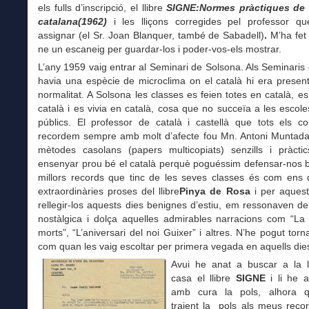
els fulls d’inscripció, el llibre
SIGNE:Normes pràctiques de 
catalana(1962)
i les lliçons corregides pel professor 
assignar (el Sr. Joan Blanquer, també de Sabadell)
.
M’ha fet 
ne un escaneig per guardar-los i poder-vos-els mostrar.
L’any 1959 vaig entrar al Seminari de Solsona. Als Seminaris 
havia una espècie de microclima on el català hi era presen
normalitat. A Solsona les classes es feien totes en català, e
català i es vivia en català, cosa que no succeïa a les escoles 
públics. El professor de català i castellà que tots els co
recordem sempre amb molt d’afecte fou Mn. Antoni Muntad
mètodes casolans (papers multicopiats) senzills i pràcti
ensenyar prou bé el català perquè poguéssim defensar-nos b
millors records que tinc de les seves classes és com ens d
extraordinàries proses del llibre
Pinya de Rosa
i per aquest
rellegir-los aquests dies benignes d’estiu, em ressonaven d
nostàlgica i dolça aquelles admirables narracions com “La 
morts”, “L’aniversari del noi Guixer” i altres. N’he pogut torn
com quan les vaig escoltar per primera vegada en aquells dies
Avui he anat a buscar a la ll
casa el llibre
SIGNE
i li he a
amb cura la pols, alhora 
traient la pols als meus reco