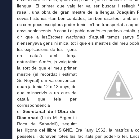
llengua. El primer que vaig fer va ser buscar i rellegir
rosa”,
una obra del gran mestre de la llengua
Joaquim 
seves històries –tan ben contades, tan ben escrites i amb un
ric com pocs escriptors poder tenir- m’han transportat a aquel
anys adolescents. A casa i al poble només es parlava català, 
dir que a les
Escoles Nacionals
d’aquell temps (anys 
n’ensenyava gens ni mica, tot i que els
mestres del meu poble
les explicacions de les lliçons
en català amb força
naturalitat. A més, jo vaig tenir
la sort de que el meu primer
mestre (el recordat i estimat
Sr. Reynal) em va convèncer,
quan ja tenia 12 o 13 anys, de
que m’inscrivís a un curs de
català que feia per
correspondència
el
Secretariat de l’Obra del
Diccionari (
Lluis M. Argemí i
Roca de Sabadell), seguint
les lliçons del llibre
SIGNE
. Era l’any 1962, la matrícula c
pessetes i donaven totes les facilitats per poder-lo fer. En