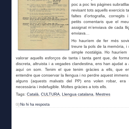
poc a poc les pàgines subratll
revisant tots aquells exercicis 
faltes d’ortografia, corregits
petits comentaris que el meu
assignat m’enviava de cada lliç
enviava…
Ho hauríem de fer més sovi
treure la pols de la memòria, i
simple nostàlgia. Ho hauríem 
valorar aquells esforços de tanta i tanta gent que, de for
discreta, altruista i a vegades clandestina, ens han ajudat a a
aquí on som. Tenim el que tenim gràcies a ells, que e
entendre que conservar la llengua i no perdre aquest immens
alguns (aquests malvats del PP) ens volen robar, era
necessària i indefugible. Moltes gràcies a tots ells.
Tags:
Català
,
CULTURA
,
Llengua catalana
,
Mestres
No hi ha resposta