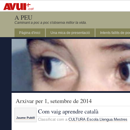
A PEU
Caminant a poc a poc s'observa millor la vida.
Pàgina d'inici
Una mica de presentació
Intents fallits de p
Arxivar per 1, setembre de 2014
Com vaig aprendre català
Jaume Pubill
Classificat com a
CULTURA
,
Escola
,
Llengua
,
Mestres