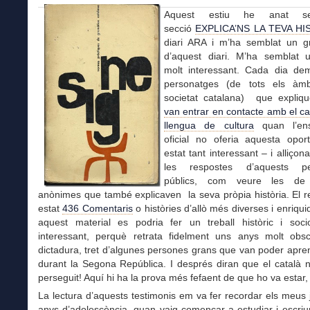
Aquest estiu he anat se
secció
EXPLICA’NS LA TEVA HI
diari ARA i m’ha semblat un g
d’aquest diari. M’ha semblat 
molt interessant. Cada dia d
personatges (de tots els àmb
societat catalana) que expliq
van entrar en contacte amb el c
llengua de cultura
quan l’en
oficial no oferia aquesta oport
estat tant interessant – i alliçon
les respostes d’aquests pe
públics, com veure les de
anònimes que també explicaven la seva pròpia història. El r
estat
436
Comentaris
o històries d’allò més diverses i enriqu
aquest material es podria fer un treball històric i soci
interessant, perquè retrata fidelment uns anys molt obs
dictadura, tret d’algunes persones grans que van poder apre
durant la Segona República. I després diran que el català 
perseguit! Aquí hi ha la prova més fefaent de que ho va estar, 
La lectura d’aquests testimonis em va fer recordar els meus 
anys d’adolescència, quan vaig començar a estudiar i escri