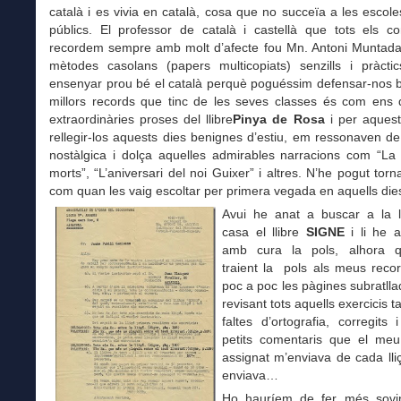
català i es vivia en català, cosa que no succeïa a les escoles 
públics. El professor de català i castellà que tots els co
recordem sempre amb molt d’afecte fou Mn. Antoni Muntad
mètodes casolans (papers multicopiats) senzills i pràcti
ensenyar prou bé el català perquè poguéssim defensar-nos b
millors records que tinc de les seves classes és com ens d
extraordinàries proses del llibre
Pinya de Rosa
i per aquest
rellegir-los aquests dies benignes d’estiu, em ressonaven d
nostàlgica i dolça aquelles admirables narracions com “La 
morts”, “L’aniversari del noi Guixer” i altres. N’he pogut torn
com quan les vaig escoltar per primera vegada en aquells dies
Avui he anat a buscar a la ll
casa el llibre
SIGNE
i li he a
amb cura la pols, alhora 
traient la pols als meus reco
poc a poc les pàgines subratll
revisant tots aquells exercicis 
faltes d’ortografia, corregits
petits comentaris que el meu
assignat m’enviava de cada lliç
enviava…
Ho hauríem de fer més sovi