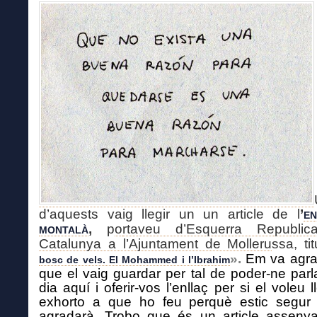
d’aquests vaig llegir un un article de l
’
E
,
p
o
rtaveu d’Esquerra Republi
MONTALÀ
Catalunya a l’Ajuntament de Molleru
ssa, ti
».
Em va agra
bosc de vels. El Mohammed i l’Ibrahim
que el vaig guardar per tal de poder-ne parl
dia aquí i oferir-vos l’enllaç per si el voleu l
exhorto a que ho feu perquè estic segur
agradarà. Trobo que és un article assenya