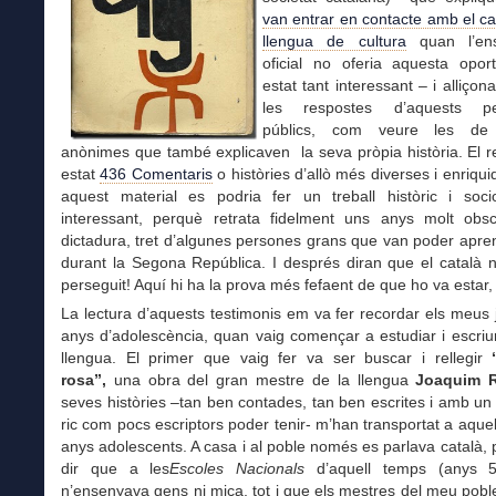
van entrar en contacte amb el c
llengua de cultura
quan l’en
oficial no oferia aquesta oport
estat tant interessant – i alliçon
les respostes d’aquests pe
públics, com veure les de
anònimes que també explicaven la seva pròpia història. El r
estat
436
Comentaris
o històries d’allò més diverses i enriqu
aquest material es podria fer un treball històric i soci
interessant, perquè retrata fidelment uns anys molt obs
dictadura, tret d’algunes persones grans que van poder apre
durant la Segona República. I després diran que el català 
perseguit! Aquí hi ha la prova més fefaent de que ho va estar, 
La lectura d’aquests testimonis em va fer recordar els meus 
anys d’adolescència, quan vaig començar a estudiar i escri
llengua. El primer que vaig fer va ser buscar i rellegir
rosa”,
una obra del gran mestre de la llengua
Joaquim 
seves històries –tan ben contades, tan ben escrites i amb un
ric com pocs escriptors poder tenir- m’han transportat a aquel
anys adolescents. A casa i al poble només es parlava català, 
dir que a les
Escoles Nacionals
d’aquell temps (anys 
n’ensenyava gens ni mica, tot i que els
mestres del meu poble