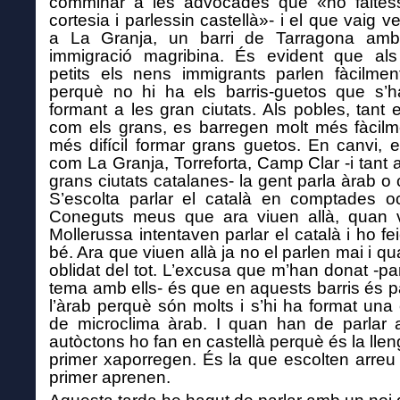
comminar a les advocades que «no faltess
cortesia i parlessin castellà»-
i el que
vaig ve
a La Granja, un barri de Tarragona amb
immigració magribina. És evident que als
petits els nens immigrants parlen fàcilmen
perquè no hi ha els barris-guetos que s’h
formant a les gran ciutats.
Als pobles, tant 
com els grans, es barregen molt més fàcilm
més difícil formar grans guetos.
En
canvi, 
com La Granja, Torreforta,
Camp Clar -i tant a
grans ciutats catalanes-
la gent
parl
a
àrab o c
S’escolta parlar
el
català en comptades oc
Coneguts meus que
ara viuen allà
, quan 
Mollerussa
intentaven parlar el català i ho f
bé. A
ra que viuen allà ja no el parlen mai i qu
oblidat del tot. L’excusa
que m’han donat -par
tema amb ells-
és que en aquests barris
és p
l’àrab perquè són molts i s’hi ha format una
de microclima àrab.
I quan han de parlar
a
autòctons
ho fan en castellà perquè és
la lle
primer xaporregen.
És la que escolten arreu 
primer aprenen
.