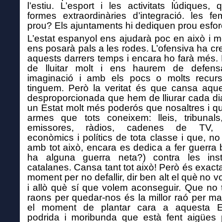
l’estiu. L’esport i les activitats lúdiques,
q
formes extraordinàries d’integració.
l
es fem
prou? Els ajuntaments hi dediquen prou esfo
L’estat espanyol ens ajudarà poc
en això
i m
ens posarà pals a les rodes. L’ofensiva ha cr
aquests darrers temps i encara ho farà més
de lluitar molt i ens haurem de defen
imaginació i amb els pocs o molts recur
tinguem.
Però la veritat és que cansa aques
desproporcionada que hem de lliurar cada di
un Estat molt més poderós que nosaltres i qu
armes que tots coneixem: lleis, tribunals,
emissores, ràdios, cadenes de TV, m
econòmics i polítics de tota classe i que, no
amb tot això, encara es dedica a fer guerra b
ha alguna guerra neta?) contra les insti
catalanes.
Cansa tant tot això! Però és exact
moment per no defallir,
dir ben alt
el qu
è
no v
i allò què sí que volem aconseguir. Que no
raons per quedar-nos és la millor raó per ma
el moment de
plantar cara a aquesta 
podrida i moribunda que està fent aigües 