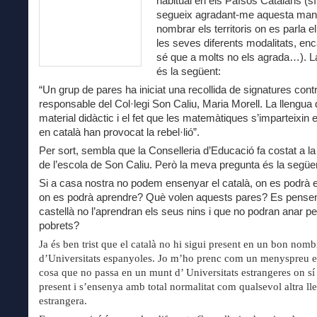
habitual en els Països Catalans (sí
segueix agradant-me aquesta man
nombrar els territoris on es parla e
les seves diferents modalitats, enc
sé que a molts no els agrada…). La
és la següent:
“Un grup de pares ha iniciat una recollida de signatures contr
responsable del Col·legi Son Caliu, Maria Morell. La llengua 
material didàctic i el fet que les matemàtiques s’imparteixin
en català han provocat la rebel·lió”.
Per sort, sembla que la Conselleria d’Educació fa costat a la
de l’escola de Son Caliu. Però la meva pregunta és la següe
Si a casa nostra no podem ensenyar el català, on es podrà 
on es podrà aprendre? Què volen aquests pares? Es pensen
castellà no l’aprendran els seus nins i que no podran anar p
pobrets?
Ja és ben trist que el català no hi sigui present en un bon nomb
d’Universitats espanyoles. Jo m’ho prenc com un menyspreu e
cosa que no passa en un munt d’ Universitats estrangeres on sí
present i s’ensenya amb total normalitat com qualsevol altra ll
estrangera.