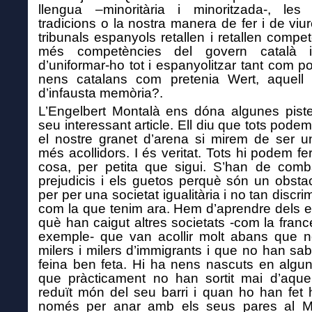
llengua –
minoritària i minoritzada-
, les 
tradicions
o
la nostra manera de
fer i de
viur
tribunals espanyols retallen i retallen compet
més competències del govern català 
d’
uniformar-ho tot i
espanyolitzar tan
t
com po
nens catalans com
pretenia
We
r
t, aquell 
d’infausta memòria?.
L’Engelbert Montalà ens dóna algunes pist
seu
interessant
article.
Ell diu que tots podem
el nostre granet d’arena
si mirem de ser u
més acollidors
. I és veritat.
Tots hi podem fe
cosa, per petita que sigui.
S’han de comba
prejudicis i els
guetos perquè són un obstac
per per una societat igualitària i no tan discri
com la que tenim ara
.
Hem d’aprendre dels e
què han caigut altres societats -com la franc
exemple- que van acollir molt abans que n
milers i milers d’immigrants i que no han sabu
feina ben feta.
Hi ha nens nascuts en algun
que pràcticament no han sortit mai d’
aquel
reduït món del seu
barri i quan ho han fet 
només
per anar amb els seus pares al M