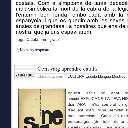
costats.
Com a símptoma de tanta decadè
molt simbòlica la mort de la cabra de la leg
l’enterrin ben fonda, embolicada amb la 
espanyola, i que es quedin amb les seves 
ànsies de grandesa i a nosaltres que ens deixi
nostra, que ja ens espavilarem
.
Tags:
Català
,
Immigració
No hi ha resposta
Com vaig aprendre català
Jaume Pubill
Classificat com a
CULTURA
,
Escola
,
Llengua
,
Mestres
Aquest estiu he anat se
secció
EXPLICA’NS LA TEVA HI
diari ARA i m’ha semblat un g
d’aquest diari. M’ha semblat 
molt interessant. Cada dia d
personatges (de tots els àmb
societat catalana) que expliq