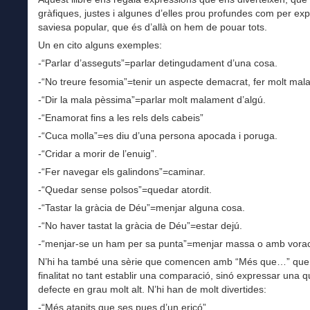
gràfiques, justes i algunes d’elles prou profundes com per exp
saviesa popular, que és d’allà on hem de pouar tots.
Un en cito alguns exemples:
-“Parlar d’asseguts”=parlar detingudament d’una cosa.
-“No treure fesomia”=tenir un aspecte demacrat, fer molt mala
-“Dir la mala pèssima”=parlar molt malament d’algú.
-“Enamorat fins a les rels dels cabeis”
-“Cuca molla”=es diu d’una persona apocada i poruga.
-“Cridar a morir de l’enuig”.
-“Fer navegar els galindons”=caminar.
-“Quedar sense polsos”=quedar atordit.
-“Tastar la gràcia de Déu”=menjar alguna cosa.
-“No haver tastat la gràcia de Déu”=estar dejú.
-“menjar-se un ham per sa punta”=menjar massa o amb voraci
N’hi ha també una sèrie que comencen amb “Més que…” que
finalitat no tant establir una comparació, sinó expressar una qu
defecte en grau molt alt. N’hi han de molt divertides:
-“Més atapits que ses pues d’un eriçó”.