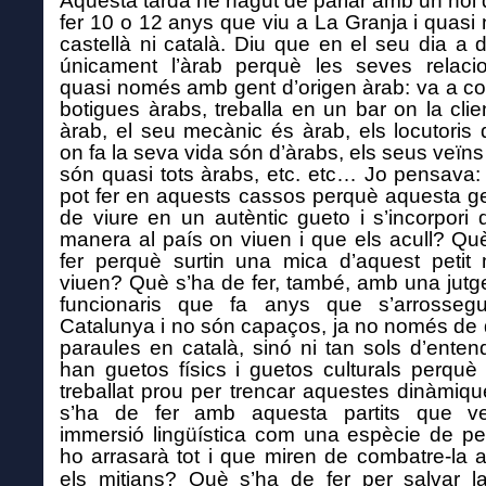
Aquesta tarda he hagut de parlar amb un noi
fer 10 o 12 anys que viu
a La Granja
i quasi 
castellà ni català. Diu que en el seu dia a d
únicament l’àrab perquè les seves relaci
quasi
només
amb gent d’origen àrab: va a c
botigues àrabs, treballa en un bar on la clie
àrab,
el seu mecànic és àrab, els locutoris
on fa la seva vida
són d’àrabs,
els seus veïns
són quasi tots àrabs, etc. etc…
Jo pensava
pot fer en aquests cassos perquè aquesta ge
de viure en un autèntic gueto i s’incorpori 
manera al país on viuen i que els
acull
?
Què
fer perquè surtin una mica d’aquest petit
viuen?
Què s’ha de fer,
també,
amb una jutg
funcionaris que fa anys que s’arrosseg
Catalunya i no són capaços, ja no només de 
paraules en català, sinó ni tan sols d’enten
han guetos físics i guetos culturals perquè
treballat prou per trencar aquestes dinàmiq
s’ha de fer amb aquesta partits que v
immersió lingüística com una espècie de p
ho
arrasarà tot
i que
miren de combatre-la
a
els mitjans
? Què s’ha de fer per salvar l