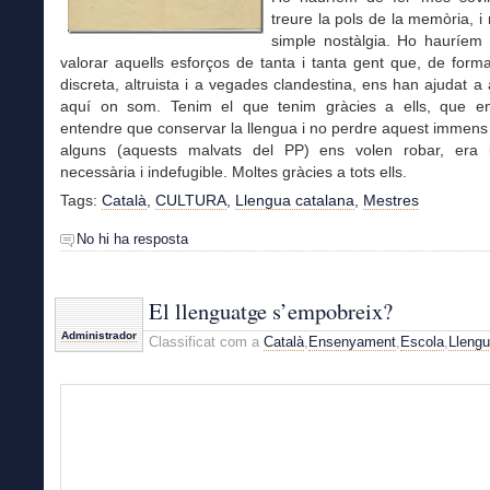
treure la pols de la memòria, i
simple nostàlgia. Ho hauríem 
valorar aquells esforços de tanta i tanta gent que, de for
discreta, altruista i a vegades clandestina, ens han ajudat a a
aquí on som. Tenim el que tenim gràcies a ells, que e
entendre que conservar la llengua i no perdre aquest immens
alguns (aquests malvats del PP) ens volen robar, era
necessària i indefugible. Moltes gràcies a tots ells.
Tags:
Català
,
CULTURA
,
Llengua catalana
,
Mestres
No hi ha resposta
El llenguatge s’empobreix?
Administrador
Classificat com a
Català
,
Ensenyament
,
Escola
,
Lleng