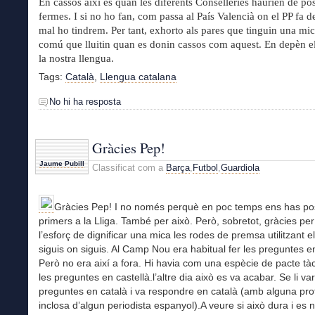
En cassos així és quan les diferents Conselleries haurien de po
fermes. I si no ho fan, com passa al País Valencià on el PP fa de
mal ho tindrem. Per tant, exhorto als pares que tinguin una mic
comú que lluitin quan es donin cassos com aquest. En depèn el
la nostra llengua.
Tags:
Català
,
Llengua catalana
No hi ha resposta
Gràcies Pep!
Jaume Pubill
Classificat com a
Barça
,
Futbol
,
Guardiola
Gràcies Pep! I no només perquè en poc temps ens has po
primers a la Lliga. També per això. Però, sobretot, gràcies per
l’esforç de dignificar una mica les rodes de premsa utilitzant el
siguis on siguis. Al Camp Nou era habitual fer les preguntes e
Però no era així a fora. Hi havia com una espècie de pacte tàc
les preguntes en castellà.l’altre dia això es va acabar. Se li va
preguntes en català i va respondre en català (amb alguna pro
inclosa d’algun periodista espanyol).A veure si això dura i es 