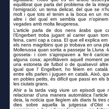
equilibrat que parla del
problema de la integ
l’emigració; un tema delicat,
del que se n’h
molt
i que tots el tenim a la boca en un m
altre i del qual em sembla que n’opine
vegades amb
molta
lleugeresa.
L’article parla de dos nens àrabs que c
l’Engerbert troba jugant al carrer
quan tor
feina, camí cap a casa
.
El que ell explica e
m 
els nens
magribins
que jo trobava en una pl
Mollerussa quan sortia a passejar la Lluna -l
gosseta- i
com
s’apropaven a fer-li carícies 
alguna cosa;
aprofitàvem aquell
moment per
una estoneta de futbol o
de qualsevol
altr
igual que l’ Engelbert, ho f
èiem
en catal
entre ells parlen i juguen en català. Això, q
en pobles petits, és difícil que passi en els 
les ciutats grans.
Ahir a la tarda vaig viure un episodi
que m
relacionar
d’una manera
automàtica l
’articl
deia
,
la notícia que llegíem als diaris fa tres
dies sobre aquella la jutgessa d’Olot 