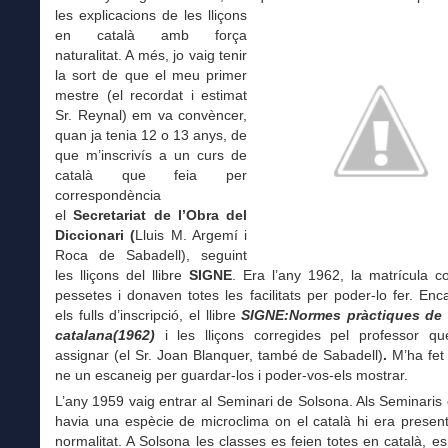
les explicacions de les lliçons
en català amb força
naturalitat. A més, jo vaig tenir
la sort de que el meu primer
mestre (el recordat i estimat
Sr. Reynal) em va convèncer,
quan ja tenia 12 o 13 anys, de
que m’inscrivís a un curs de
català que feia per
correspondència
el
Secretariat de l’Obra del
Diccionari (
Lluis M. Argemí i
Roca de Sabadell), seguint
les lliçons del llibre
SIGNE
. Era l’any 1962, la matrícula c
pessetes i donaven totes les facilitats per poder-lo fer. En
els fulls d’inscripció, el llibre
SIGNE:Normes pràctiques de 
catalana(1962)
i les lliçons corregides pel professor 
assignar (el Sr. Joan Blanquer, també de Sabadell)
.
M’ha fet 
ne un escaneig per guardar-los i poder-vos-els mostrar.
L’any 1959 vaig entrar al Seminari de Solsona. Als Seminaris 
havia una espècie de microclima on el català hi era presen
normalitat. A Solsona les classes es feien totes en català, e