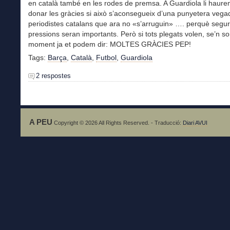
en català també en les rodes de premsa. A Guardiola li haur
donar les gràcies si això s’aconsegueix d’una punyetera vegad
periodistes catalans que ara no «s’arruguin» …. perquè segur
pressions seran importants. Però si tots plegats volen, se’n so
moment ja et podem dir: MOLTES GRÀCIES PEP!
Tags:
Barça
,
Català
,
Futbol
,
Guardiola
2 respostes
A PEU
Copyright © 2026 All Rights Reserved. - Traducció:
Diari AVUI