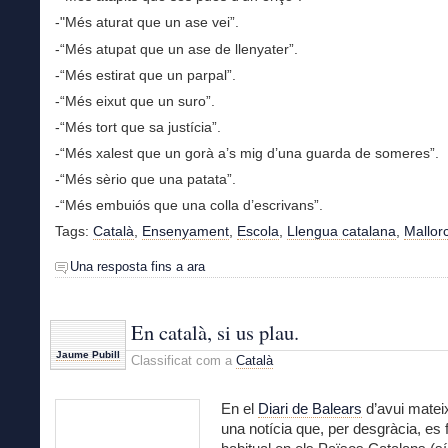
-"Més aturat que un ase vei”.
-“Més atupat que un ase de llenyater”.
-“Més estirat que un parpal”.
-“Més eixut que un suro”.
-“Més tort que sa justícia”.
-“Més xalest que un gorà a’s mig d’una guarda de someres”.
-“Més sèrio que una patata”.
-“Més embuiós que una colla d’escrivans”.
Tags:
Català
,
Ensenyament
,
Escola
,
Llengua catalana
,
Mallor
Una resposta fins a ara
En català, si us plau.
Jaume Pubill
Classificat com a
Català
En el
Diari de Balears
d’avui matei
una notícia que, per desgràcia, es