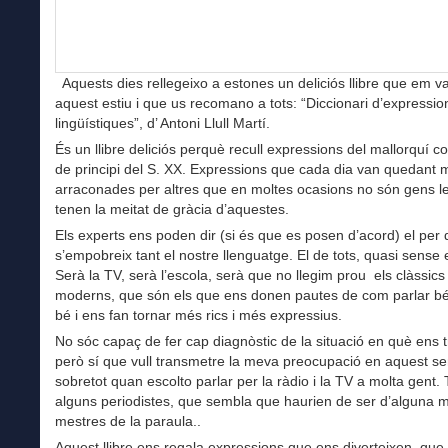
Aquests dies rellegeixo a estones un deliciós llibre que em v
aquest estiu i que us recomano a tots: “Diccionari d’expressio
lingüístiques”, d’ Antoni Llull Martí.
És un llibre deliciós perquè recull expressions del mallorquí co
de principi del S. XX. Expressions que cada dia van quedant 
arraconades per altres que en moltes ocasions no són gens le
tenen la meitat de gràcia d’aquestes.
Els experts ens poden dir (si és que es posen d’acord) el per
s’empobreix tant el nostre llenguatge. El de tots, quasi sense 
Serà la TV, serà l’escola, serà que no llegim prou els clàssics 
moderns, que són els que ens donen pautes de com parlar bé 
bé i ens fan tornar més rics i més expressius.
No sóc capaç de fer cap diagnòstic de la situació en què ens 
però sí que vull transmetre la meva preocupació en aquest sen
sobretot quan escolto parlar per la ràdio i la TV a molta gent
alguns periodistes, que sembla que haurien de ser d’alguna 
mestres de la paraula..
Aquest llibre ens regala expressions que ens diverteixen, que