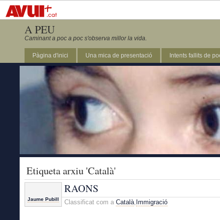
A PEU
Caminant a poc a poc s'observa millor la vida.
Pàgina d'inici
Una mica de presentació
Intents fallits de p
Etiqueta arxiu 'Català'
RAONS
Jaume Pubill
Classificat com a
Català
,
Immigració