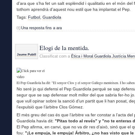
d’ara que s’ha fet un salt esplèndid i qualitatiu en el món del 
tothom aprendrà d’aquest nou estil que ha implantat el Pep.
Tags:
Futbol
,
Guardiola
Una resposta fins a ara
Elogi de la mentida.
Jaume Pubill
Classificat com a
Ètica i Moral
,
Guardiola
,
Justícia
,
Men
El Pep Guardiola ha dit: "El senyor Clos y el senyor Gallego menteixen. I ho saben
No seré jo qui defensi el Pep Guardiola perquè se sap defensa
segur que se sap defensar molt millor del que sabria fer-ho jo
que vull opinar sobre la sanció d’un partit que li han posat, d
l’expulsió que l’àrbitre Clos Gómez.
El més greu del cas és que l’àrbitre va fer constar a l’acta del
Guardiola havia dit:
"Pitas todo al revés" y "no te enteras 
El Pep afirma, en canvi, que no va dir res d’això, sinó que el q
fou:
"¡Le empuja, le empuja! Árbitro, ¿no has visto que le