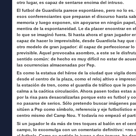
otro lugar, es capaz de sentarse encima del intruso.
El futbol de Guardiola parece espontáneo, pero no lo es
esos conferenciantes que preparan el discurso hasta sab
memoria y luego exponen, sin apoyarse en ningún papel,
mentira de la espontaneidad. Le da placer encontrar en 
lo que se imaginó fuera. Si hasta ahora el gran jugador e
capaz de hacer lo imprevisible, desde Guardiola hay que
otro modelo de gran jugador: él capaz de perfeccionar lo
previsible. Aquel provocaba asombro, a este se le disfrut
sentido común: de hecho es muy difícil no estar de acue
las ocurrencias almacenadas por Pep.
Es como la estatua del héroe de la ciudad que vigila dom
desde el centro de la plaza, como el reloj altivo e impresc
la estación de tren, como el guardia de tráfico que le po
calma a la caótica circulación. Ahora pasen todas estas a
por la risa para desacralizarlas porque esto es futbol y c
no pasarse de serios. Sólo pretendo buscar imágenes pa
sitúen a Pep como símbolo, referencia y eje futbolístico e
centro mismo del Camp Nou. Y todavía no empezó el part
Si un jugador le da más de tres toques al balón en el cent
campo, lo excomulga con un comentario definitivo: «no 
al futbol». Como su partido lo juega a dos toques, ha des