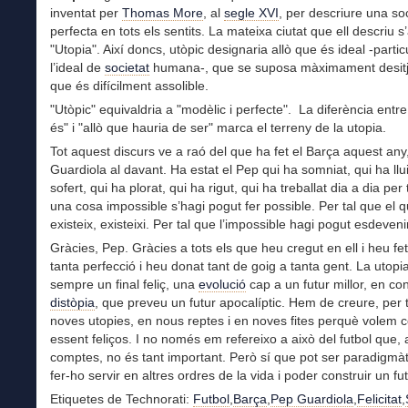
inventat per
Thomas More
, al
segle XVI
, per descriure una so
perfecta en tots els sentits. La mateixa ciutat que ell descriu
"Utopia". Així doncs, utòpic designaria allò que és ideal -parti
l’ideal de
societat
humana-, que se suposa màximament desitj
que és difícilment assolible.
"Utòpic" equivaldria a "modèlic i perfecte". La diferència entre
és" i "allò que hauria de ser" marca el terreny de la utopia.
Tot aquest discurs ve a raó del que ha fet el Barça aquest an
Guardiola al davant. Ha estat el Pep qui ha somniat, qui ha llui
sofert, qui ha plorat, qui ha rigut, qui ha treballat dia a dia per
una cosa impossible s’hagi pogut fer possible. Per tal que el 
existeix, existeixi. Per tal que l’impossible hagi pogut esdeveni
Gràcies, Pep. Gràcies a tots els que heu cregut en ell i heu fe
tanta perfecció i heu donat tant de goig a tanta gent. La utop
sempre un final feliç, una
evolució
cap a un futur millor, en con
distòpia
, que preveu un futur apocalíptic. Hem de creure, per 
noves utopies, en nous reptes i en noves fites perquè volem c
essent feliços. I no només em refereixo a això del futbol que, a
comptes, no és tant important. Però sí que pot ser paradigmàt
fer-ho servir en altres ordres de la vida i poder construir un fut
Etiquetes de Technorati:
Futbol
,
Barça
,
Pep Guardiola
,
Felicitat
,