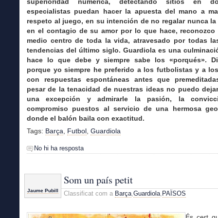
superioridad numérica, detectando sitios en d
especialistas puedan hacer la apuesta del mano a ma
respeto al juego, en su intención de no regalar nunca la i
en el contagio de su amor por lo que hace, reconozco
medio centro de toda la vida, atravesado por todas l
tendencias del último siglo. Guardiola es una culminac
hace lo que debe y siempre sabe los «porqués». Di
porque yo siempre he preferido a los futbolistas y a l
con respuestas espontáneas antes que premeditada
pesar de la tenacidad de nuestras ideas no puedo deja
una excepción y admirarle la pasión, la convic
compromiso puestos al servicio de una hermosa geo
donde el balón baila con exactitud.
Tags:
Barça
,
Futbol
,
Guardiola
No hi ha resposta
Som un país petit
Jaume Pubill
Classificat com a
Barça
,
Guardiola
,
PAÏSOS
És cert q