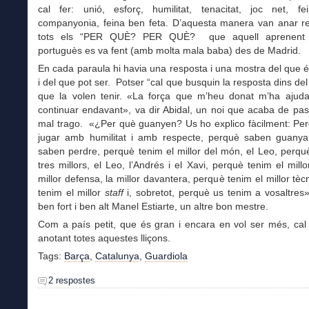
cal fer: unió, esforç, humilitat, tenacitat, joc net, fei
companyonia, feina ben feta. D’aquesta manera van anar r
tots els “PER QUÈ? PER QUÈ? que aquell aprenent d
portuguès es va fent (amb molta mala baba) des de Madrid.
En cada paraula hi havia una resposta i una mostra del que 
i del que pot ser. Potser “cal que busquin la resposta dins del 
que la volen tenir. «La força que m’heu donat m’ha ajuda
continuar endavant», va dir Abidal, un noi que acaba de pa
mal trago. «¿Per què guanyen? Us ho explico fàcilment: Pe
jugar amb humilitat i amb respecte, perquè saben guanya
saben perdre, perquè tenim el millor del món, el Leo, perqu
tres millors, el Leo, l’Andrés i el Xavi, perquè tenim el millor
millor defensa, la millor davantera, perquè tenim el millor tèc
tenim el millor
staff
i, sobretot, perquè us tenim a vosaltres»
ben fort i ben alt Manel Estiarte, un altre bon mestre.
Com a país petit, que és gran i encara en vol ser més, ca
anotant totes aquestes lliçons.
Tags:
Barça
,
Catalunya
,
Guardiola
2 respostes