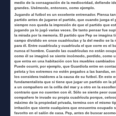
medio de la consagración de la mediocridad, defiende id
grandes. Usémoslo, entonces, como ejemplo.
Jugando al futbol es un excelente entrenador. Piensa tan
partido antes de jugarse el partido, que cuando juega el 
siempre nos queda la impresión de que el partido que es
jugando ya lo jugó varias veces. De tanto pensar fue su
la mirada por la memoria. El partido que Pep se imagina ti
campo dividido en once cuadrículas y la del medio se la 
para él. Entre cuadrícula y cuadrícula el que corre es el b
nunca el hombre. Cuando las cuadrículas no están ocup
como él se imaginó se siente incómodo, perdido, como u
que entra en una habitación con los muebles cambiados 
Puede ocurrir, por ejemplo, que Guardiola entre en conta
pelota y los extremos no estén pegados a las bandas, en
los considera traidores a la causa de su futbol. En esto e
fundamentalista que si tiene que jugar un partido en la 
a un compañero en la orilla del mar y a otro en la escoller
contrario que no cuenten con él. Sólo se siente peor cu
compañero le invade su propia cuadrícula porque, celoso
máximo de la propiedad privada, termina con el mismo ti
irritación que siente cualquiera que encuentra ocupado s
favorito en el salón de casa. Pep, antes de buscar acom