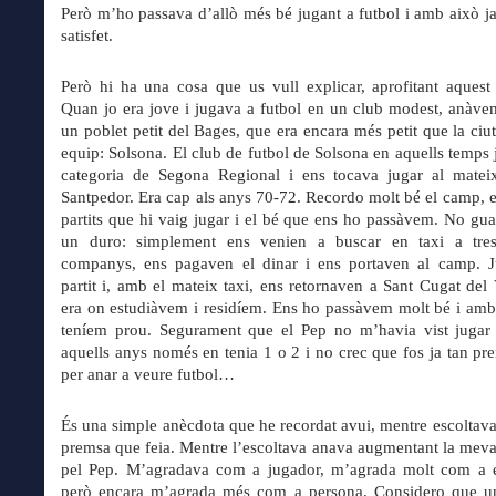
Però m’ho passava d’allò més bé jugant a futbol i amb això j
satisfet.
Però hi ha una cosa que us vull explicar, aprofitant aquest 
Quan jo era jove i jugava a futbol en un club modest, anàve
un poblet petit del Bages, que era encara més petit que la ciu
equip: Solsona. El club de futbol de Solsona en aquells temps 
categoria de Segona Regional i ens tocava jugar al matei
Santpedor. Era cap als anys 70-72. Recordo molt bé el camp, e
partits que hi vaig jugar i el bé que ens ho passàvem. No g
un duro: simplement ens venien a buscar en taxi a tre
companys, ens pagaven el dinar i ens portaven al camp. 
partit i, amb el mateix taxi, ens retornaven a Sant Cugat del 
era on estudiàvem i residíem. Ens ho passàvem molt bé i amb
teníem prou. Segurament que el Pep no m’havia vist jugar
aquells anys només en tenia 1 o 2 i no crec que fos ja tan p
per anar a veure futbol…
És una simple anècdota que he recordat avui, mentre escoltava
premsa que feia. Mentre l’escoltava anava augmentant la mev
pel Pep. M’agradava com a jugador, m’agrada molt com a e
però encara m’agrada més com a persona. Considero que u