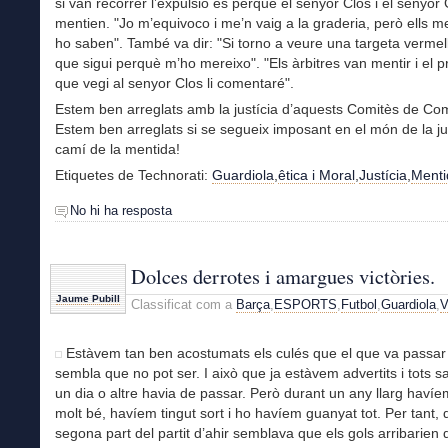
si van recórrer l’expulsió és perquè el senyor Clos i el senyor
mentien. "Jo m’equivoco i me’n vaig a la graderia, però ells m
ho saben". També va dir: "Si torno a veure una targeta verme
que sigui perquè m’ho mereixo". "Els àrbitres van mentir i el p
que vegi al senyor Clos li comentaré".
Estem ben arreglats amb la justícia d’aquests Comitès de Com
Estem ben arreglats si se segueix imposant en el món de la jus
camí de la mentida!
Etiquetes de Technorati:
Guardiola
,
êtica i Moral
,
Justícia
,
Menti
No hi ha resposta
Dolces derrotes i amargues victòries.
Jaume Pubill
Classificat com a
Barça
,
ESPORTS
,
Futbol
,
Guardiola
,
V
Estàvem tan ben acostumats els culés que el que va passar 
sembla que no pot ser. I això que ja estàvem advertits i tots 
un dia o altre havia de passar. Però durant un any llarg havíe
molt bé, havíem tingut sort i ho havíem guanyat tot. Per tant, 
segona part del partit d’ahir semblava que els gols arribarien 