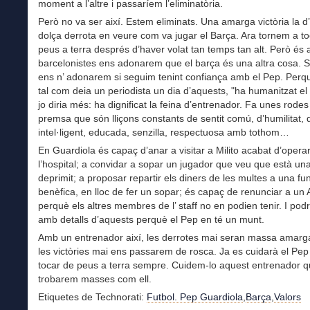
moment a l’altre i passaríem l’eliminatòria.
Però no va ser així. Estem eliminats. Una amarga victòria la d’
dolça derrota en veure com va jugar el Barça. Ara tornem a t
peus a terra després d’haver volat tan temps tan alt. Però és 
barcelonistes ens adonarem que el barça és una altra cosa. S
ens n’ adonarem si seguim tenint confiança amb el Pep. Perq
tal com deia un periodista un dia d’aquests, "ha humanitzat el v
jo diria més: ha dignificat la feina d’entrenador. Fa unes rodes
premsa que són lliçons constants de sentit comú, d’humilitat,
intel·ligent, educada, senzilla, respectuosa amb tothom…
En Guardiola és capaç d’anar a visitar a Milito acabat d’opera
l’hospital; a convidar a sopar un jugador que veu que està un
deprimit; a proposar repartir els diners de les multes a una fu
benèfica, en lloc de fer un sopar; és capaç de renunciar a un
perquè els altres membres de l’ staff no en podien tenir. I pod
amb detalls d’aquests perquè el Pep en té un munt.
Amb un entrenador així, les derrotes mai seran massa amarg
les victòries mai ens passarem de rosca. Ja es cuidarà el Pep
tocar de peus a terra sempre. Cuidem-lo aquest entrenador 
trobarem masses com ell.
Etiquetes de Technorati:
Futbol. Pep Guardiola
,
Barça
,
Valors