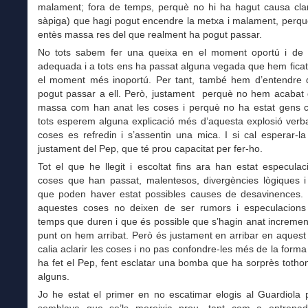
malament; fora de temps, perquè no hi ha hagut causa cla
sàpiga) que hagi pogut encendre la metxa i malament, perqu
entès massa res del que realment ha pogut passar.
No tots sabem fer una queixa en el moment oportú i de
adequada i a tots ens ha passat alguna vegada que hem ficat
el moment més inoportú. Per tant, també hem d’entendre q
pogut passar a ell. Però, justament perquè no hem acabat 
massa com han anat les coses i perquè no ha estat gens cl
tots esperem alguna explicació més d’aquesta explosió verb
coses es refredin i s’assentin una mica. I si cal esperar-la
justament del Pep, que té prou capacitat per fer-ho.
Tot el que he llegit i escoltat fins ara han estat especula
coses que han passat, malentesos, divergències lògiques i 
que poden haver estat possibles causes de desavinences. 
aquestes coses no deixen de ser rumors i especulacions
temps que duren i que és possible que s’hagin anat increment
punt on hem arribat. Però és justament en arribar en aques
calia aclarir les coses i no pas confondre-les més de la form
ha fet el Pep, fent esclatar una bomba que ha sorprès tothom
alguns.
Jo he estat el primer en no escatimar elogis al Guardiola