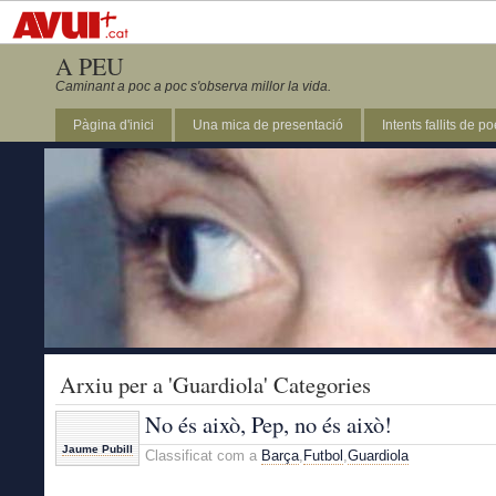
A PEU
Caminant a poc a poc s'observa millor la vida.
Pàgina d'inici
Una mica de presentació
Intents fallits de p
Arxiu per a 'Guardiola' Categories
No és això, Pep, no és això!
Jaume Pubill
Classificat com a
Barça
,
Futbol
,
Guardiola