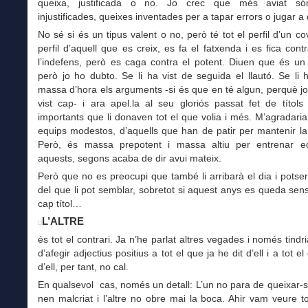
queixa, justificada o no. Jo crec que més aviat só
injustificades, queixes inventades per a tapar errors o jugar a 
No sé si és un tipus valent o no, però té tot el perfil d’un co
perfil d’aquell que es creix, es fa el fatxenda i es fica contra
l’indefens, però es caga contra el potent. Diuen que és un t
però jo ho dubto. Se li ha vist de seguida el llautó. Se li
massa d’hora els arguments -si és que en té algun, perquè jo
vist cap- i ara apel.la al seu gloriós passat fet de títol
importants que li donaven tot el que volia i més. M’agradaria
equips modestos, d’aquells que han de patir per mantenir la
Però, és massa prepotent i massa altiu per entrenar 
aquests, segons acaba de dir avui mateix.
Però que no es preocupi que també li arribarà el dia i potse
del que li pot semblar, sobretot si aquest anys es queda se
cap títol…
L’ALTRE
és tot el contrari. Ja n’he parlat altres vegades i només tindri
d’afegir adjectius positius a tot el que ja he dit d’ell i a tot 
d’ell, per tant, no cal.
En qualsevol cas, només un detall: L’un no para de queixar
nen malcriat i l’altre no obre mai la boca. Ahir vam veure 