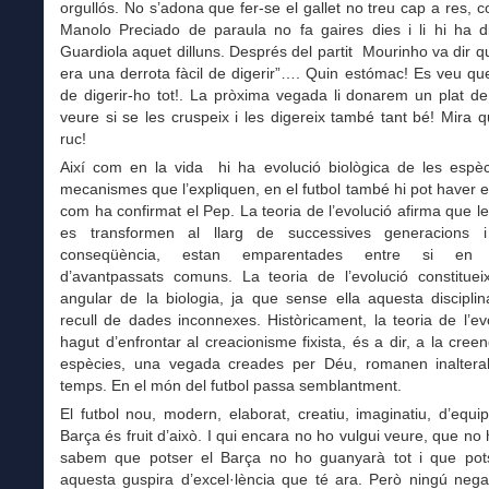
orgullós. No s’adona que fer-se el gallet no treu cap a res, co
Manolo Preciado de paraula no fa gaires dies i li hi ha d
Guardiola aquet dilluns. Després del partit Mourinho va dir q
era una derrota fàcil de digerir”…. Quin estómac! Es veu q
de digerir-ho tot!. La pròxima vegada li donarem un plat d
veure si se les cruspeix i les digereix també tant bé! Mira 
ruc!
Així com en la vida hi ha evolució biològica de les espè
mecanismes que l’expliquen, en el futbol també hi pot haver ev
com ha confirmat el Pep. La teoria de l’evolució afirma que l
es transformen al llarg de successives generacions 
conseqüència, estan emparentades entre si en d
d’avantpassats comuns. La teoria de l’evolució constituei
angular de la biologia, ja que sense ella aquesta discipli
recull de dades inconnexes. Històricament, la teoria de l’ev
hagut d’enfrontar al creacionisme fixista, és a dir, a la cree
espècies, una vegada creades per Déu, romanen inaltera
temps. En el món del futbol passa semblantment.
El futbol nou, modern, elaborat, creatiu, imaginatiu, d’equi
Barça és fruit d’això. I qui encara no ho vulgui veure, que no 
sabem que potser el Barça no ho guanyarà tot i que pot
aquesta guspira d’excel·lència que té ara. Però ningú nega