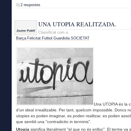
2 respostes
UNA UTOPIA REALITZADA.
Jaume Pubill
Classificat com a
Barça
,
Felicitat
,
Futbol
,
Guardiola
,
SOCIETAT
Una UTOPIA és la c
d’un ideal irrealitzable. Per tant, quelcom impossible. Doncs n
utopies es poden imaginar, es poden realitzar, es poden assol
que sembli una "contradictio in terminis".
Utopia
significa literalment "el que no és enlloc". El terme va 