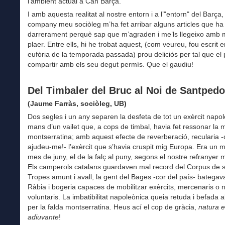
l’ambient actual a Can Barça.
I amb aquesta realitat al nostre entorn i a l’"entorn" del Barça,
company meu sociòleg m’ha fet arribar alguns articles que ha 
darrerament perquè sap que m’agraden i me’ls llegeixo amb 
plaer. Entre ells, hi he trobat aquest, (com veureu, fou escrit 
eufòria de la temporada passada) prou deliciós per tal que e
compartir amb els seu degut permís. Que el gaudiu!
Del Timbaler del Bruc al Noi de Santpedo
(Jaume Farràs, sociòleg, UB)
Dos segles i un any separen la desfeta de tot un exèrcit napo
mans d’un vailet que, a cops de timbal, havia fet ressonar la
montserratina; amb aquest efecte de reverberació, recularia 
ajudeu-me!- l’exèrcit que s’havia cruspit mig Europa. Era un
mes de juny, el de la falç al puny, segons el nostre refranyer 
Els camperols catalans guardaven mal record del Corpus de 
Tropes amunt i avall, la gent del Bages -cor del país- bategava 
Ràbia i bogeria capaces de mobilitzar exèrcits, mercenaris o n
voluntaris. La imbatibilitat napoleònica queia retuda i befada 
per la falda montserratina. Heus ací el cop de gràcia,
natura e
adiuvante
!