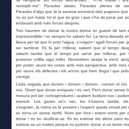
de recuperar les forces descansant”; “m’he buidat i ara
reomplir-me”. Paraules sàvies. Paraules plenes de se
Paraules d’algú que té la saviesa ancestral dels pagesos qu
no es pot matar tot el que és gras i que s’ha de parar per p
endavant amb més forces després.
Tots hauríem de deixar la nostra ànima en guaret de tant e
imprescindible i no sempre ho sabem fer. La terra deixada e
llaura per tal que hi entri l’aigua, s’oxigeni i agafi forces per 
ser sembrat. Es fa per millorar, sabent que el temps des
sabent també que el temps pot servir per millorar, per 
posterior collita sigui millor. Necessitem airejar la ment, airej
per poder veure les coses amb més perspectiva, amb més obj
per veure els defectes i els errors que hem tingut i que po
corregir.
Cada vegada que donem i donem i donem…correm el risc 
nos. Diuen que donar enriqueix i és cert. Però donar sense lí
mesura pot ser contraproduent i acabem buidant-nos i podem
inanició. Les ganes se’n van, les il·lusions també, els
s’esgoten, la rutina es fa present i l’esperit queda envaït pel 
es torna un sense sentit. Vivim per fora i estem morts per 
donar i és bo dosificar-se. És bo estimar els altres però 
estimar-se un mateix perquè no podrem donar si no tenim re