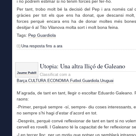
i no podrem estimar si no tenim forces per fer-ho.
Per tant, trobo molt bé la decisió del Pep i ara només cal d
gràcies per tot els que ens ha donat, que descansi molt,
forces perquè encara ens ha de donar moltes més bones c
desitjar-li al Tito Vilanova molta sort i molt bona feina.
Tags:
Pep Guardiola
Una resposta fins a ara
Utopia: Una altra lliçó de Galeano
Jaume Pubill
Classificat com a
Barça
,
CULTURA
,
ECONOMIA
,
Futbol
,
Guardiola
,
Uruguai
M’agrada, de tant en tant, llegir o escoltar Eduardo Galeano. 
raons:
-Primer, perquè sempre -sí, sempre- diu coses interessants, 
no sempre s’hi hagi d’estar d’acord en tot.
-Després, perquè convé reflexionar de tant en tant si no vole
cervell es rovelli. I Galeano té la capacitat de fer reflexionar 
-I en tercer lloc, per un motiu que potser us semblarà intrans