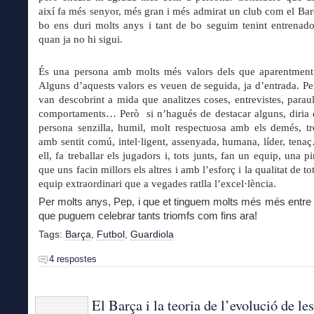
així fa més senyor, més gran i més admirat un club com el Bar
bo ens duri molts anys i tant de bo seguim tenint entrenad
quan ja no hi sigui.
És una persona amb molts més valors dels que aparentment
Alguns d’aquests valors es veuen de seguida, ja d’entrada. Per
van descobrint a mida que analitzes coses, entrevistes, paraul
comportaments… Però si n’hagués de destacar alguns, diria 
persona senzilla, humil, molt respectuosa amb els demés, tr
amb sentit comú, intel·ligent, assenyada, humana, líder, tena
ell, fa treballar els jugadors i, tots junts, fan un equip, una 
que uns facin millors els altres i amb l’esforç i la qualitat de to
equip extraordinari que a vegades ratlla l’excel·lència.
Per molts anys, Pep, i que et tinguem molts més més entre 
que puguem celebrar tants triomfs com fins ara!
Tags:
Barça
,
Futbol
,
Guardiola
4 respostes
El Barça i la teoria de l’evolució de les