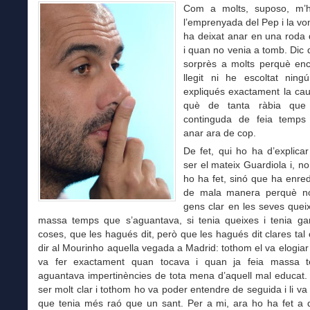
Com a molts, suposo, m’h
l’emprenyada del Pep i la v
ha deixat anar en una roda
i quan no venia a tomb. Dic
sorprès a molts perquè en
llegit ni he escoltat nin
expliqués exactament la cau
què de tanta ràbia que
continguda de feia temps
anar ara de cop.
De fet, qui ho ha d’explica
ser el mateix Guardiola i, 
ho ha fet, sinó que ha enred
de mala manera perquè no
gens clar en les seves queix
massa temps que s’aguantava, si tenia queixes i tenia ga
coses, que les hagués dit, però que les hagués dit clares tal
dir al Mourinho aquella vegada a Madrid: tothom el va elogia
va fer exactament quan tocava i quan ja feia massa 
aguantava impertinències de tota mena d’aquell mal educat.
ser molt clar i tothom ho va poder entendre de seguida i li va
que tenia més raó que un sant. Per a mi, ara ho ha fet a 