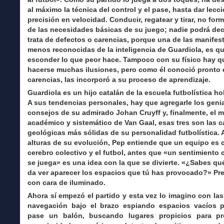
al máximo la técnica del control y el pase, hasta dar lecc
precisión en velocidad. Conducir, regatear y tirar, no for
de las necesidades básicas de su juego; nadie podrá dec
trata de defectos o carencias, porque una de las manifes
menos reconocidas de la inteligencia de Guardiola, es q
esconder lo que peor hace. Tampoco con su físico hay q
hacerse muchas ilusiones, pero como él conoció pronto 
carencias, las incorporó a su proceso de aprendizaje.
Guardiola es un hijo catalán de la escuela futbolística h
A sus tendencias personales, hay que agregarle los geni
consejos de su admirado Johan Cruyff y, finalmente, el 
académico y sistemático de Van Gaal, esas tres son las 
geológicas más sólidas de su personalidad futbolística. 
alturas de su evolución, Pep entiende que un equipo es
cerebro colectivo y el futbol, antes que «un sentimiento 
se juega» es una idea con la que se divierte. «¿Sabes qu
da ver aparecer los espacios que tú has provocado?» Pr
con cara de iluminado.
Ahora sí empezó el partido y esta vez lo imagino con las
navegación bajo el brazo espiando espacios vacíos 
pase un balón, buscando lugares propicios para pr