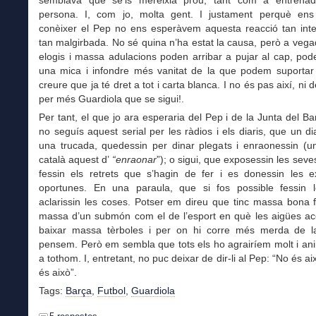
semblava que se’ls mereixia prou, tant com a entrena
persona. I, com jo, molta gent. I justament perquè en
conèixer el Pep no ens esperàvem aquesta reacció tan inte
tan malgirbada. No sé quina n’ha estat la causa, però a ve
elogis i massa adulacions poden arribar a pujar al cap, po
una mica i infondre més vanitat de la que podem suportar
creure que ja té dret a tot i carta blanca. I no és pas així, ni 
per més Guardiola que se sigui!.
Per tant, el que jo ara esperaria del Pep i de la Junta del B
no seguís aquest serial per les ràdios i els diaris, que un di
una trucada, quedessin per dinar plegats i enraonessin (u
català aquest d’
“enraonar
”); o sigui, que exposessin les seve
fessin els retrets que s’hagin de fer i es donessin les ex
oportunes. En una paraula, que si fos possible fessin 
aclarissin les coses. Potser em direu que tinc massa bona 
massa d’un submón com el de l’esport en què les aigües a
baixar massa tèrboles i per on hi corre més merda de 
pensem. Però em sembla que tots els ho agrairíem molt i ani
a tothom. I, entretant, no puc deixar de dir-li al Pep: “No és a
és això”.
Tags:
Barça
,
Futbol
,
Guardiola