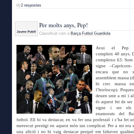
2 respostes
Per molts anys, Pep!
Jaume Pubill
Classificat com a
Barça
,
Futbol
,
Guardiola
Avui el Pep G
compleix 40 anys. 
compleixo 63. Som 
signe –Capricorn-
encara que no s
assemblem massa (de
hi crec massa e
l’horòscop). Poques
deuen unir a mi i al
és aquest fet de ser
signe i ser els
enamorats del Ba
futbol. Ell hi va destacar, en va fer una professió i s’ha fet 
merescut prestigi en aquest món tan complicat. Per a mi era
una afició i no hi vaig destacar perquè em faltaven qualitats