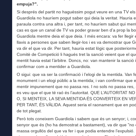
empuja?".
Si després del partit no haguéssim pogut veure en una TV els 
Guardiola no hauríem pogut saber qui deia la veritat. Hauria 
paraula contra una altra i, per tant, no hauríem sabut qui ment
cas es que un canal de TV va poder gravar ben d’a prop la b
Guardiola mentre deia el que deia. I més encara: va fer llegir 
llavis a persones que saben llegir-los i es va demostrar que G
va dir el que va dir. Per tant, hauria estat lògic que posteriorm
Comitè de Competició li hagués tret la sanció veient que el qu
mentit havia estat l’àrbitre. Doncs, no: van mantenir la sanció 
confirmar com a mentider a Guardiola.
O sigui: que va ser la confirmació i l’elogi de la mentida. Van f
monument i un elogi públic a la mentida; i van confirmar que 
mentir impunement que no passa res. I no sols no passa res,
es veu que el que té raó és l’autoritat. QUE L’AUTORITAT 
O, SI MENTEIX, LA SEVA MENTIDA ÉS CONVERTEIX EN VERI
PER TANT, ÉS VÀLIDA. Aquest seria el raonament que en po
de tot plegat.
Però tots coneixem Guardiola i sabem que és un senyor; i, c
senyor que és (ho ha demostrat a bastament), va dir que "no
massa orgullós del que va fer i que podia entendre l’expulsió.