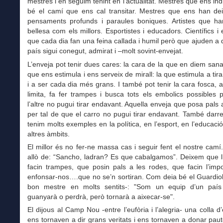
mestres i en seguim tenint en l’actualitat. Mestres que ens in
bé el camí que ens cal transitar. Mestres que ens han deix
pensaments profunds i paraules boniques. Artistes que han
bellesa com els millors. Esportistes i educadors. Científics i
que cada dia fan una feina callada i humil però que ajuden a
país sigui conegut, admirat i –molt sovint-envejat.
L’enveja pot tenir dues cares: la cara de la que en diem sana
que ens estimula i ens serveix de mirall: la que estimula a tir
i a ser cada dia més grans. I també pot tenir la cara fosca, 
limita, fa fer trampes i busca tots els embolics possibles 
l’altre no pugui tirar endavant. Aquella enveja que posa pals 
per tal de que el carro no pugui tirar endavant. També dar
tenim molts exemples en la política, en l’esport, en l’educació
altres àmbits.
El millor és no fer-ne massa cas i seguir fent el nostre cam
allò de: “Sancho, ladran? Es que cabalgamos”. Deixem que l
facin trampes, que posin pals a les rodes, que facin l’imp
enfonsar-nos….que no se’n sortiran. Com deia bé el Guardiol
bon mestre en molts sentits-: "Som un equip d’un país
guanyarà o perdrà, però tornarà a aixecar-se".
El dijous al Camp Nou -entre l’eufòria i l’alegria- una colla d’
ens tornaven a dir grans veritats i ens tornaven a donar pau