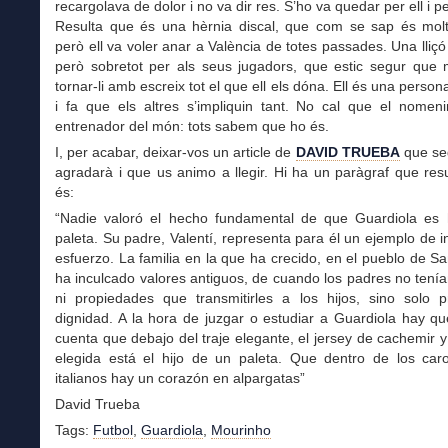
recargolava de dolor i no va dir res. S’ho va quedar per ell i p
Resulta que és una hèrnia discal, que com se sap és molt
però ell va voler anar a València de totes passades. Una lliçó 
però sobretot per als seus jugadors, que estic segur que 
tornar-li amb escreix tot el que ell els dóna. Ell és una person
i fa que els altres s’impliquin tant. No cal que el nomeni
entrenador del món: tots sabem que ho és.
I, per acabar, deixar-vos un article de
DAVID TRUEBA
que se
agradarà i que us animo a llegir. Hi ha un paràgraf que re
és:
“Nadie valoró el hecho fundamental de que Guardiola es 
paleta. Su padre, Valentí, representa para él un ejemplo de i
esfuerzo. La familia en la que ha crecido, en el pueblo de Sa
ha inculcado valores antiguos, de cuando los padres no tenía
ni propiedades que transmitirles a los hijos, sino solo pr
dignidad. A la hora de juzgar o estudiar a Guardiola hay q
cuenta que debajo del traje elegante, el jersey de cachemir y
elegida está el hijo de un paleta. Que dentro de los car
italianos hay un corazón en alpargatas”
David Trueba
Tags:
Futbol
,
Guardiola
,
Mourinho