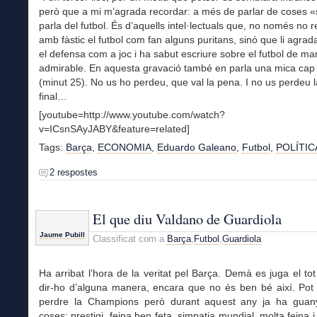
però que a mi m’agrada recordar: a més de parlar de coses «
parla del futbol. És d’aquells intel·lectuals que, no només no 
amb fàstic el futbol com fan alguns puritans, sinó que li agrada
el defensa com a joc i ha sabut escriure sobre el futbol de m
admirable. En aquesta gravació també en parla una mica cap a
(minut 25). No us ho perdeu, que val la pena. I no us perdeu l
final…
[youtube=http://www.youtube.com/watch?
v=ICsnSAyJABY&feature=related]
Tags:
Barça
,
ECONOMIA
,
Eduardo Galeano
,
Futbol
,
POLÍTIC
2 respostes
El que diu Valdano de Guardiola
Jaume Pubill
Classificat com a
Barça
,
Futbol
,
Guardiola
Ha arribat l’hora de la veritat pel Barça. Demà es juga el tot
dir-ho d’alguna manera, encara que no és ben bé així. Pot
perdre la Champions però durant aquest any ja ha guan
coses: prestigi, feina ben feta, simpatia mundial, molta feina i