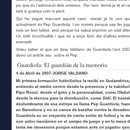
joc que és l’admiració dels entesos.. Per tant, demà ja té el ca
tant si guanya com si perd.
Qui ha seguit marcant aquest camí –iniciat ja fa uns qu
actualment és Pep Guardiola. I no només perquè sap fer jug
nois un bon futbol, sinó perquè ha sabut imprimir un estil difer
Un estil inconfusible i que és a anys llum del d’altres entre
exemple.
Voleu saber el que en deia Valdano de Guardiola l’ant 200
deixo un article seu sobre el Pep.
Guardiola: El guardián de la memoria
4 de Abril de 2007-JORGE VALDANO
Mi primera formación futbolística la recibí en Sudamérica
entiendo al medio centro desde la presencia y la sabidur
Pipo Rossi; desde el grito y la personalidad, como Obduli
desde la técnica para la distribución, como Didí. El hered
deslumbrante de esa estirpe se llama Pep Guardiola, hac
en Barcelona y no se cansa de batallar contra la decaden
Guardiola es un creyente de cierto estilo de futbol y lo d
con ardor mesiánico en el campo de juego y en la mesa de
tema me obsesiona porque estamos ante un jugador que