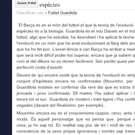
espècies
Jaume Pubill
Classificat com a
Futbol
,
Guardiola
El Barça és en el món del futbol el que la teoria de l’evolució
espècies és a la biologia. Guardiola és el nou Darwin en el m
futbol; algú que ha estudiat, ha descobert i ha aplicat la teoria
l’evolució en un món que ha anat evolucionant al llarg dels an
que ha ho fet poc. L’excel·lència a can Barça ha arribat a nivel
que serà molt difícil poder-los superar, encara que ja sabem q
com el del dilluns no es donen fàcilment. Són partits quasi perf
perfecció costa d’assolir.
Davant de qui encara sosté que la teoria de l’evolució és si
conjunt d’hipòtesis encara no confirmades (Mourinho, per
Guardilola insisteix en confirmar dia rere dia que es tracta d
provada i prou confirmada. Ell mateix l’ha sabut aplicar i 
treure tot el suc. Guardiola és modern i intel·ligent i l’ha conf
vegades (davant del Realísimo, per exemple).
Mourinho encara viu en el creacionisme caspós, ranci, antic 
moda. És aquell personatge que es pensa que, perquè 
cosa, ja ho sap tot. En realitat sap poc de tot i molt de res.
consciència de la seva pròpia ignorància i només sap treur