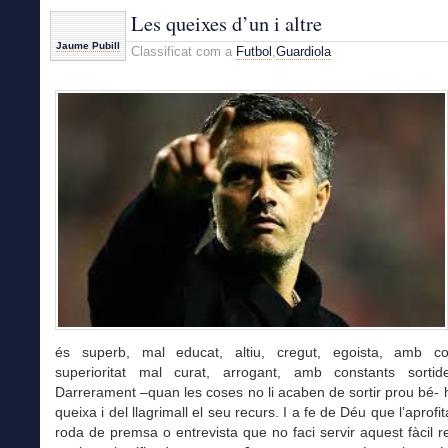
Les queixes d’un i altre
Jaume Pubill
Classificat com a
Futbol
,
Guardiola
és superb, mal educat, altiu, cregut, egoista, amb c
superioritat mal curat, arrogant, amb constants sorti
Darrerament –quan les coses no li acaben de sortir prou bé- h
queixa i del llagrimall el seu recurs. I a fe de Déu que l’aprofi
roda de premsa o entrevista que no faci servir aquest fàcil r