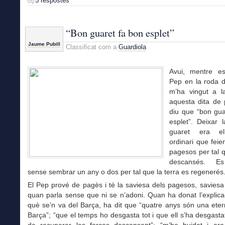
5 respostes
“Bon guaret fa bon esplet”
Jaume Pubill
Classificat com a
Guardiola
Avui, mentre es
Pep en la roda 
m’ha vingut a 
aquesta dita de
diu que “bon gua
esplet”. Deixar 
guaret era el
ordinari que feien
pagesos per tal q
descansés. Es
sense sembrar un any o dos per tal que la terra es regenerés
El Pep prové de pagès i té la saviesa dels pagesos, saviesa 
quan parla sense que ni se n’adoni. Quan ha donat l’explica
què se’n va del Barça, ha dit que “quatre anys són una eter
Barça”; “que el temps ho desgasta tot i que ell s’ha desgasta