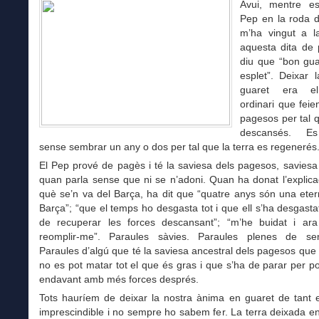
Avui, mentre es
Pep en la roda 
m’ha vingut a 
aquesta dita de
diu que “bon gua
esplet”. Deixar 
guaret era el
ordinari que feien
pagesos per tal q
descansés. Es
sense sembrar un any o dos per tal que la terra es regenerés
El Pep prové de pagès i té la saviesa dels pagesos, saviesa 
quan parla sense que ni se n’adoni. Quan ha donat l’explica
què se’n va del Barça, ha dit que “quatre anys són una eter
Barça”; “que el temps ho desgasta tot i que ell s’ha desgasta
de recuperar les forces descansant”; “m’he buidat i ara
reomplir-me”. Paraules sàvies. Paraules plenes de se
Paraules d’algú que té la saviesa ancestral dels pagesos qu
no es pot matar tot el que és gras i que s’ha de parar per p
endavant amb més forces després.
Tots hauríem de deixar la nostra ànima en guaret de tant e
imprescindible i no sempre ho sabem fer. La terra deixada e