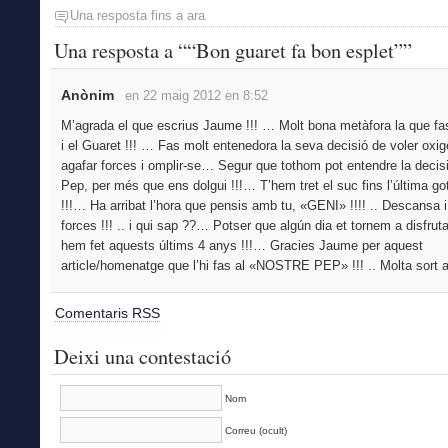
Una resposta fins a ara
Una resposta a ““Bon guaret fa bon esplet””
Anònim
en 22 maig 2012 en 8:52
M’agrada el que escrius Jaume !!! … Molt bona metàfora la que fa
i el Guaret !!! … Fas molt entenedora la seva decisió de voler oxig
agafar forces i omplir-se… Segur que tothom pot entendre la decis
Pep, per més que ens dolgui !!!… T’hem tret el suc fins l’última got
!!!… Ha arribat l’hora que pensis amb tu, «GENI» !!!! .. Descansa i
forces !!! .. i qui sap ??… Potser que algún dia et tornem a disfru
hem fet aquests últims 4 anys !!!… Gracies Jaume per aquest
article/homenatge que l’hi fas al «NOSTRE PEP» !!! .. Molta sort a 
Comentaris RSS
Deixi una contestació
Nom
Correu (ocult)