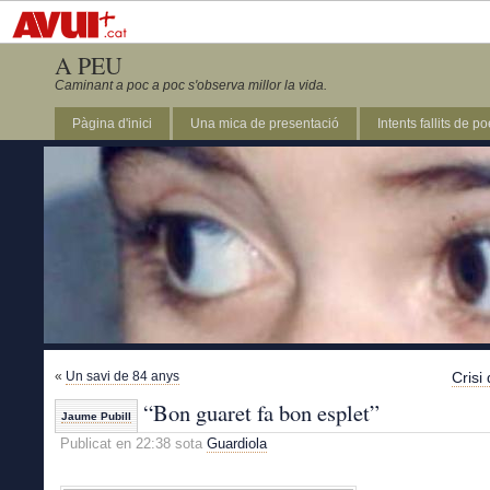
A PEU
Caminant a poc a poc s'observa millor la vida.
Pàgina d'inici
Una mica de presentació
Intents fallits de p
«
Un savi de 84 anys
Crisi 
“Bon guaret fa bon esplet”
Jaume Pubill
Publicat en 22:38 sota
Guardiola