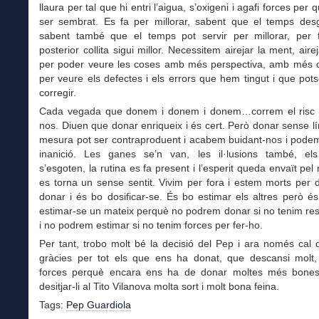
llaura per tal que hi entri l’aigua, s’oxigeni i agafi forces per 
ser sembrat. Es fa per millorar, sabent que el temps des
sabent també que el temps pot servir per millorar, per 
posterior collita sigui millor. Necessitem airejar la ment, airej
per poder veure les coses amb més perspectiva, amb més obj
per veure els defectes i els errors que hem tingut i que po
corregir.
Cada vegada que donem i donem i donem…correm el risc 
nos. Diuen que donar enriqueix i és cert. Però donar sense lí
mesura pot ser contraproduent i acabem buidant-nos i podem
inanició. Les ganes se’n van, les il·lusions també, els
s’esgoten, la rutina es fa present i l’esperit queda envaït pel 
es torna un sense sentit. Vivim per fora i estem morts per 
donar i és bo dosificar-se. És bo estimar els altres però 
estimar-se un mateix perquè no podrem donar si no tenim re
i no podrem estimar si no tenim forces per fer-ho.
Per tant, trobo molt bé la decisió del Pep i ara només cal d
gràcies per tot els que ens ha donat, que descansi molt,
forces perquè encara ens ha de donar moltes més bones c
desitjar-li al Tito Vilanova molta sort i molt bona feina.
Tags:
Pep Guardiola