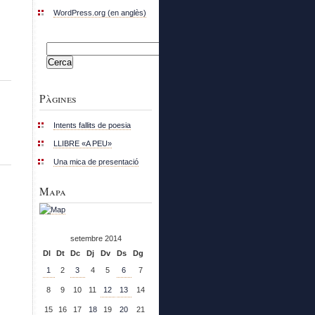
WordPress.org (en anglès)
Cerca:
Pàgines
Intents fallits de poesia
LLIBRE «A PEU»
Una mica de presentació
Mapa
setembre 2014
Dl
Dt
Dc
Dj
Dv
Ds
Dg
1
2
3
4
5
6
7
8
9
10
11
12
13
14
15
16
17
18
19
20
21