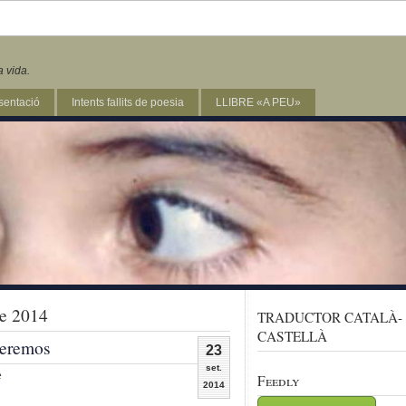
a vida.
sentació
Intents fallits de poesia
LLIBRE «A PEU»
de 2014
TRADUCTOR CATALÀ-
CASTELLÀ
ueremos
23
set.
A
Feedly
2014