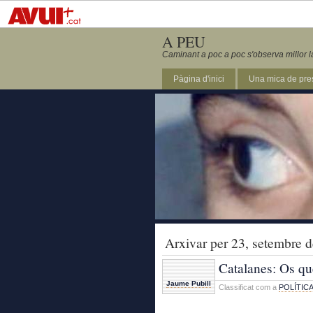
A PEU
Caminant a poc a poc s'observa millor l
Pàgina d'inici
Una mica de pre
Arxivar per 23, setembre 
Catalanes: Os q
Jaume Pubill
Classificat com a
POLÍTIC