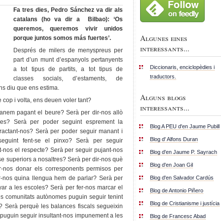
Fa tres dies, Pedro Sánchez va dir als
catalans (ho va dir a Bilbao): ‘Os
queremos, queremos vivir unidos
Algunes eines
porque juntos somos más fuertes’.
interessants...
Després de milers de menyspreus per
part d’un munt d’espanyols pertanyents
Diccionaris, enciclopèdies i
a tot tipus de partits, a tot tipus de
traductors.
classes socials, d’estaments, de
ns diu que ens estima.
Alguns blogs
 cop i volta, ens deuen voler tant?
interessants...
anem pagant el beure? Serà per dir-nos allò
res? Serà per poder seguint esprement la
Blog A PEU d'en Jaume Pubill
ractant-nos? Serà per poder seguir manant i
Blog d' Alfons Duran
seguint fent-se el pinxo? Serà per seguir
t-nos el respecte? Serà per seguir pujant-nos
Blog d'en Jaume P. Sayrach
se superiors a nosaltres? Serà per dir-nos què
Blog d'en Joan Gil
-nos donar els corresponents permisos per
Blog d'en Salvador Cardús
ir-nos quina llengua hem de parlar? Serà per
ar a les escoles? Serà per fer-nos marcar el
Blog de Antonio Piñero
s comunitats autònomes puguin seguir tenint
Blog de Cristianisme i justícia
a? Serà perquè les balances fiscals segueixin
puguin seguir insultant-nos impunement a les
Blog de Francesc Abad