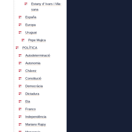
Estany d' Ivars i Vila-
sana
España
Europa
Uruguai
Pepe Mujica
POLÍTICA
Autodeterminació
Autonomia
Chávez
Constitució
Democràcia
Dictadura
Eta
Franco
Independència
Mariano Rajoy