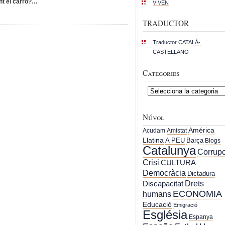
ant el carro?…
VIVEN
TRADUCTOR
Traductor CATALÀ-
CASTELLANO
Categories
Categories
Núvol
América
Acudam
Amistat
Llatina
A PEU
Barça
Blogs
Catalunya
Corrupc
Crisi
CULTURA
Democràcia
Dictadura
Drets
Discapacitat
ECONOMIA
humans
Educació
Emigració
Església
Espanya