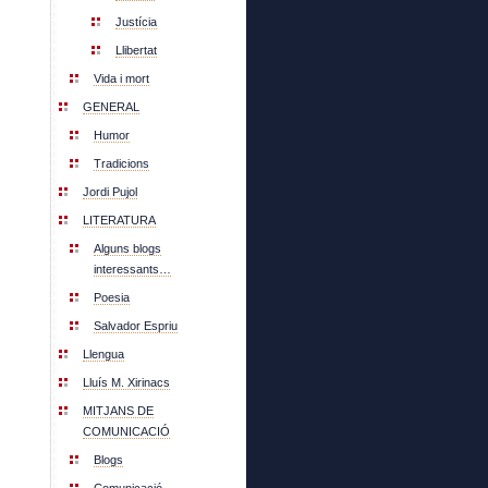
Justícia
Llibertat
Vida i mort
GENERAL
Humor
Tradicions
Jordi Pujol
LITERATURA
Alguns blogs
interessants…
Poesia
Salvador Espriu
Llengua
Lluís M. Xirinacs
MITJANS DE
COMUNICACIÓ
Blogs