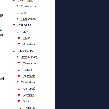
ECONOMIA
Consumisme
Crisi
ia
Finançament
E
ESPORTS
l
Futbol
lar
Barça
Guardiola
FILOSOFIA
Drets humans
Terrorisme
Tortura
Xenofòbia
ral
Ètica i Moral
Corrupció
Mentides
Valors
Amistat