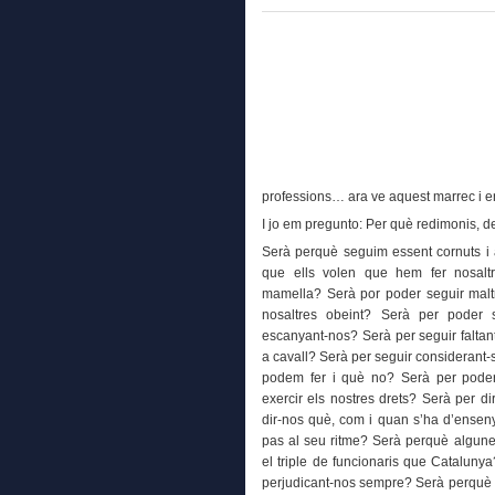
professions… ara ve aquest marrec i e
I jo em pregunto: Per què redimonis, de
Serà perquè seguim essent cornuts i 
que ells volen que hem fer nosalt
mamella? Serà por poder seguir malt
nosaltres obeint? Serà per poder 
escanyant-nos? Serà per seguir faltan
a cavall? Serà per seguir considerant-
podem fer i què no? Serà per poder
exercir els nostres drets? Serà per d
dir-nos què, com i quan s’ha d’enseny
pas al seu ritme? Serà perquè algune
el triple de funcionaris que Cataluny
perjudicant-nos sempre? Serà perquè 