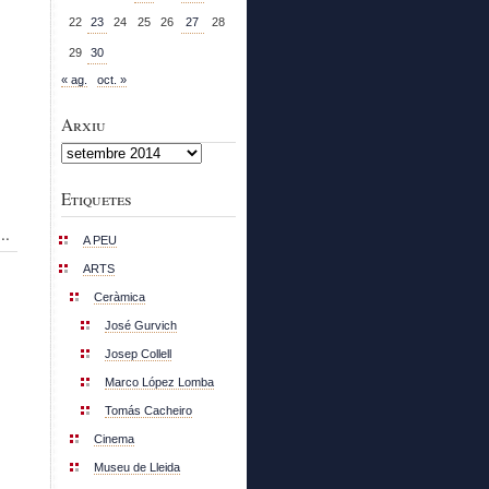
22
23
24
25
26
27
28
29
30
« ag.
oct. »
Arxiu
Arxiu
Etiquetes
..
A PEU
ARTS
Ceràmica
José Gurvich
Josep Collell
Marco López Lomba
Tomás Cacheiro
Cinema
Museu de Lleida