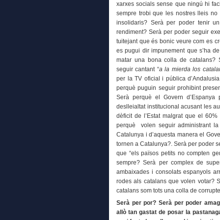
xarxes socials sense que ningú hi fac
sempre trobi que les nostres lleis no
insolidaris? Serà per poder tenir u
rendiment? Serà per poder seguir exer
tuitejant que és bonic veure com es 
es pugui dir impunement que s’ha d
matar una bona colla de catalans?
seguir cantant “
a la mierda los catal
per la TV oficial i pública d’Andalusi
perquè puguin seguir prohibint prese
Serà perquè el Govern d’Espanya p
deslleialtat institucional acusant les
dèficit de l’Estat malgrat que el 60%
perquè volen seguir administrant l
Catalunya i d’aquesta manera el Gover
tornen a Catalunya?. Serà per poder s
que “els països petits no compten ge
sempre? Serà per complex de superi
ambaixades i consolats espanyols ar
rodes als catalans que volen votar? S
catalans som tots una colla de corrup
Serà per por? Serà per poder amag
allò tan gastat de posar la pastanaga 