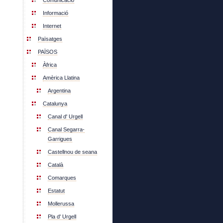
Comunicació
Informació
Internet
Païsatges
PAÏSOS
Àfrica
Amèrica Llatina
Argentina
Catalunya
Canal d' Urgell
Canal Segarra-
Garrigues
Castellnou de seana
Català
Comarques
Estatut
Mollerussa
Pla d' Urgell