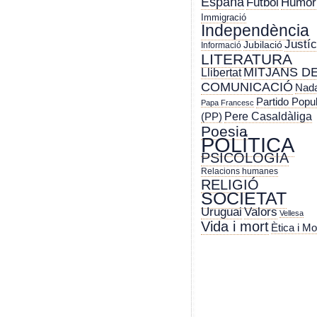
España
Futbol
Humor
Immigració
Independència
Justíc
Jubilació
Informació
LITERATURA
MITJANS D
Llibertat
COMUNICACIÓ
Nada
Partido Popu
Papa Francesc
Pere Casaldàliga
(PP)
Poesia
POLÍTICA
PSICOLOGIA
Relacions humanes
RELIGIÓ
SOCIETAT
Uruguai
Valors
Vellesa
Vida i mort
Ètica i Mo