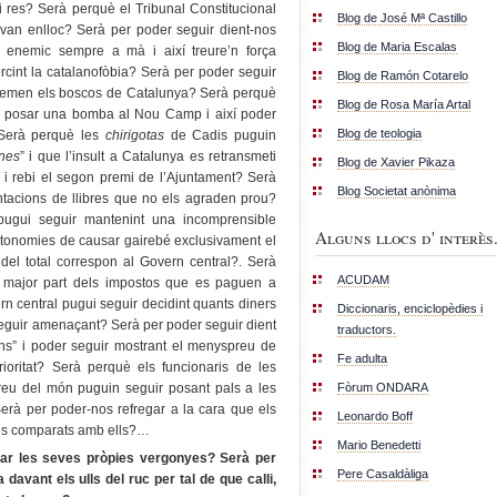
i res? Serà perquè el Tribunal Constitucional
Blog de José Mª Castillo
 van enlloc? Serà per poder seguir dient-nos
Blog de Maria Escalas
n enemic sempre a mà i així treure’n força
cint la catalanofòbia? Serà per poder seguir
Blog de Ramón Cotarelo
cremen els boscos de Catalunya? Serà perquè
Blog de Rosa María Artal
e posar una bomba al Nou Camp i així poder
Blog de teologia
 Serà perquè les
chirigotas
de Cadis puguin
anes
” i que l’insult a Catalunya es retransmeti
Blog de Xavier Pikaza
a i rebi el segon premi de l’Ajuntament? Serà
Blog Societat anònima
ntacions de llibres que no els agraden prou?
ugui seguir mantenint una incomprensible
Alguns llocs d' interès.
 autonomies de causar gairebé exclusivament el
 del total correspon al Govern central?. Serà
ACUDAM
a major part dels impostos que es paguen a
n central pugui seguir decidint quants diners
Diccionaris, enciclopèdies i
eguir amenaçant? Serà per poder seguir dient
traductors.
ns” i poder seguir mostrant el menyspreu de
Fe adulta
oritat? Serà perquè els funcionaris de les
Fòrum ONDARA
reu del món puguin seguir posant pals a les
erà per poder-nos refregar a la cara que els
Leonardo Boff
tes comparats amb ells?…
Mario Benedetti
ar les seves pròpies vergonyes? Serà per
Pere Casaldàliga
davant els ulls del ruc per tal de que calli,