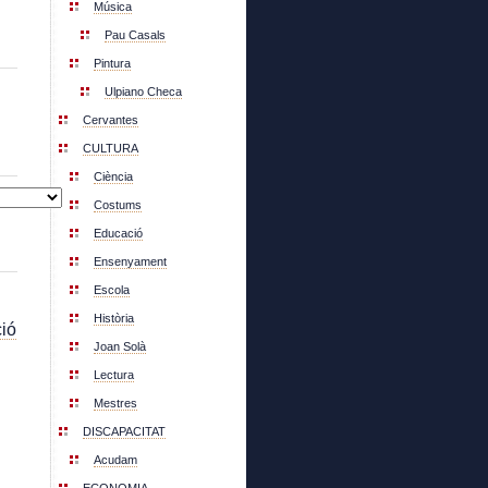
Música
Pau Casals
Pintura
Ulpiano Checa
Cervantes
CULTURA
Ciència
Costums
Educació
Ensenyament
Escola
Història
ió
Joan Solà
Lectura
Mestres
DISCAPACITAT
Acudam