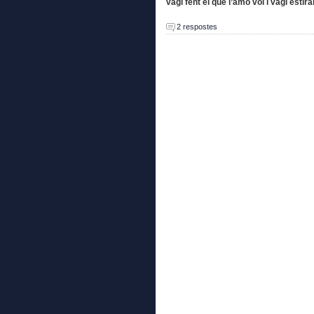
vagi fent el que l’amo vol i vagi estir
2 respostes