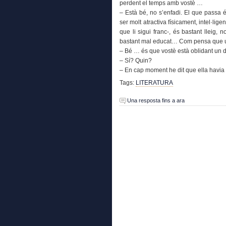
perdent el temps amb vostè …
– Està bé, no s’enfadi. El que passa
ser molt atractiva físicament, intel·lige
que li sigui franc-, és bastant lleig, n
bastant mal educat… Com pensa que un
– Bé … és que vostè està oblidant un d
– Sí? Quin?
– En cap moment he dit que ella havia 
Tags:
LITERATURA
Una resposta fins a ara