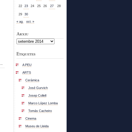
22
23
24
25
26
27
28
29
30
« ag.
oct. »
Arxiu
Arxiu
Etiquetes
..
A PEU
ARTS
Ceràmica
José Gurvich
Josep Collell
Marco López Lomba
Tomás Cacheiro
Cinema
Museu de Lleida