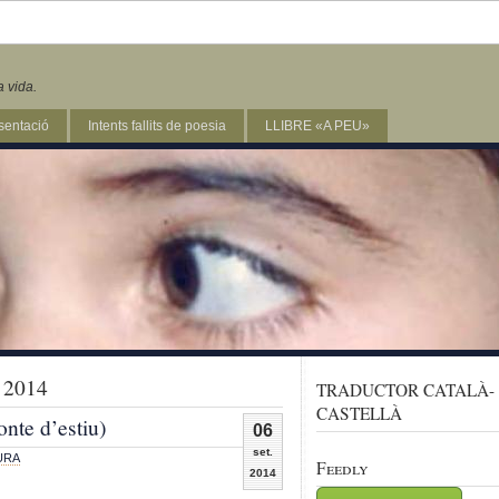
a vida.
sentació
Intents fallits de poesia
LLIBRE «A PEU»
e 2014
TRADUCTOR CATALÀ-
CASTELLÀ
nte d’estiu)
06
set.
URA
Feedly
2014