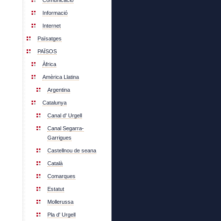
Comunicació
Informació
Internet
Païsatges
PAÏSOS
Àfrica
Amèrica Llatina
Argentina
Catalunya
Canal d' Urgell
Canal Segarra-
Garrigues
Castellnou de seana
Català
Comarques
Estatut
Mollerussa
Pla d' Urgell