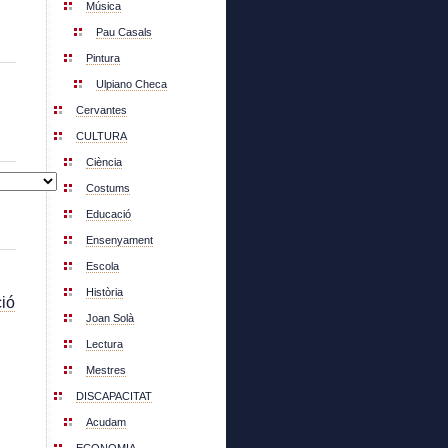
Música
Pau Casals
Pintura
Ulpiano Checa
Cervantes
CULTURA
Ciència
Costums
Educació
Ensenyament
Escola
Història
ió
Joan Solà
Lectura
Mestres
DISCAPACITAT
Acudam