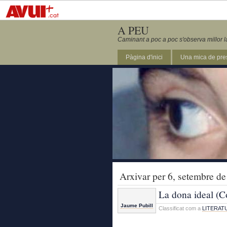
A PEU
Caminant a poc a poc s'observa millor l
Pàgina d'inici
Una mica de pre
Arxivar per 6, setembre d
La dona ideal (Co
Jaume Pubill
Classificat com a
LITERAT