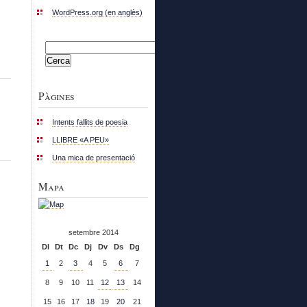
WordPress.org (en anglès)
Cerca:
Pàgines
Intents fallits de poesia
LLIBRE «A PEU»
Una mica de presentació
Mapa
setembre 2014
Dl
Dt
Dc
Dj
Dv
Ds
Dg
1
2
3
4
5
6
7
8
9
10
11
12
13
14
15
16
17
18
19
20
21