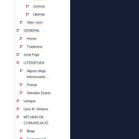
Justícia
Llibertat
Vida i mort
GENERAL
Humor
Tradicions
Jordi Pujol
LITERATURA
Alguns blogs
interessants…
Poesia
Salvador Espriu
Llengua
Lluís M. Xirinacs
MITJANS DE
COMUNICACIÓ
Blogs