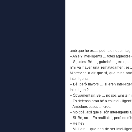
amb què he estat, podria dir que m’agr
– Ah si? Intel·ligents … totes aquestes 
– Sí, totes. Bé …, gairebé …, excepte 
n’hi va haver una rematadament est
M’atreviria a dir que sí, que totes am
intel·ligents.
– Bé, però llavors … si eren intel·lige
intel·ligent?
– Òbviament sí!. Bé … no sóc Einstei
– Es defensa prou bé o és intel · ligent
– Ambdues coses … crec.
– Molt bé, així que si són intel·ligents 
– Sí. Bé, no… En realitat sí, però no n’
– He he?
– Vull dir … que han de ser intel·lige