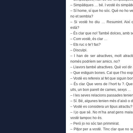
– Simpàtiques … bé. I vostè és simpàti
– Sí home, sí que ho sóc. Què no ho veus
no et sembla?
– Si vostè ho diu … Resumint. Així qu
està?
– És clar que no! També dolces, amb s
– Com vostè, és clar …
– Ets ruc o te’l fas?
– Disculpi.
– I han de ser atractives, molt atrac
només podríem ser amics. no?
– Llavors també atractives. Què vol dir
– Que estiguin bones. Cal que t’ho exp
– Vostè es refereix al fet que siguin b
– És clar. Que vens de l’hort tu ?. Qu
ulls, un bon parell de cames, sexys …
– I les seves relacions passades tenien
– Sí. Bé, algunes tenien més d’això o d’
– Vostè es considera un tipus atractiu
– I jo que sé. No m’ha anat gens malam
vostè tampoc ho és.
– Però jo no sóc tan primmirat.
– Pitjor per a vostè. Tinc clar que no 