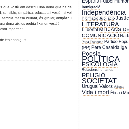
España
Futbol
Humor
Immigració
 és que vostè em descriu una dona que ha de
Independència
nt, sensible, simpàtica, educada, i vostè –si vol
Justíc
Jubilació
o sembla massa brillant, és groller, antipàtic i
Informació
LITERATURA
a dona així es podria fixar en vostè?
MITJANS D
Llibertat
etall important
COMUNICACIÓ
Nada
de tenir bon gust.
Partido Popu
Papa Francesc
Pere Casaldàliga
(PP)
Poesia
POLÍTICA
PSICOLOGIA
Relacions humanes
RELIGIÓ
SOCIETAT
Uruguai
Valors
Vellesa
Vida i mort
Ètica i Mo