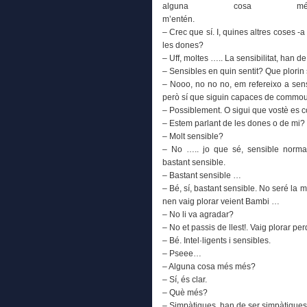
alguna cosa
m’e
– Crec que sí. I, quines altres coses -a
les dones?
– Uff, moltes ….. La sensibilitat, han d
– Sensibles en quin sentit? Que plorin
– Nooo, no no no, em refereixo a sens
però sí que siguin capaces de commoure
– Possiblement. O sigui que vostè es 
– Estem parlant de les dones o de mi? S
– Molt sensible?
– No ….. jo que sé, sensible norm
bastant sensible.
– Bastant sensible …
– Bé, sí, bastant sensible. No seré la
nen vaig plorar veient Bambi …
– No li va agradar?
– No et passis de llest!. Vaig plorar 
– Bé. Intel·ligents i sensibles.
– Pseee…
– Alguna cosa més més?
– Sí, és clar.
– Què més?
– Simpàtiques, han de ser simpàtique