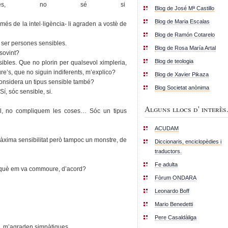
 més, no sé si
Blog de José Mª Castillo
ntén.
Blog de Maria Escalas
 més de la intel·ligència- li agraden a vostè de
Blog de Ramón Cotarelo
e ser persones sensibles.
Blog de Rosa María Artal
 sovint?
Blog de teologia
ibles. Que no plorin per qualsevol ximpleria,
’s, que no siguin indiferents, m’explico?
Blog de Xavier Pikaza
considera un tipus sensible també?
Blog Societat anònima
í, sóc sensible, si.
Alguns llocs d' interès.
al, no compliquem les coses… Sóc un tipus
ACUDAM
 màxima sensibilitat però tampoc un monstre, de
Diccionaris, enciclopèdies i
traductors.
Fe adulta
perquè em va commoure, d’acord?
Fòrum ONDARA
Leonardo Boff
Mario Benedetti
Pere Casaldàliga
s, m’agraden simpàtiques.