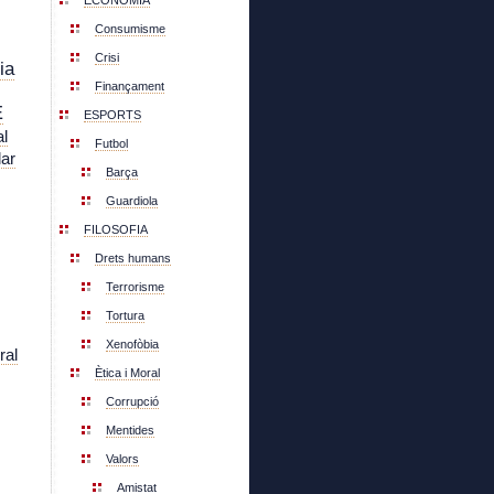
ECONOMIA
Consumisme
Crisi
ia
Finançament
E
ESPORTS
l
Futbol
lar
Barça
Guardiola
FILOSOFIA
Drets humans
Terrorisme
Tortura
Xenofòbia
ral
Ètica i Moral
Corrupció
Mentides
Valors
Amistat