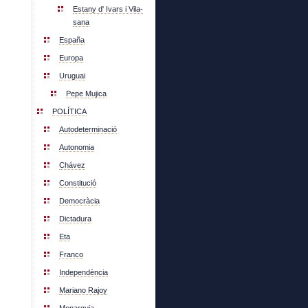
Estany d' Ivars i Vila-
sana
España
Europa
Uruguai
Pepe Mujica
POLÍTICA
Autodeterminació
Autonomia
Chávez
Constitució
Democràcia
Dictadura
Eta
Franco
Independència
Mariano Rajoy