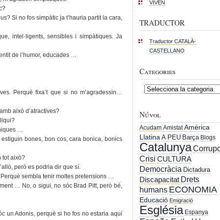
VIVEN
c?
? Si no fos simpàtic ja t’hauria partit la cara,
TRADUCTOR
e, intel·ligents, sensibles i simpàtiques. Ja
Traductor CATALÀ-
CASTELLANO
entit de l’humor, educades …
Categories
Categories
tives. Perquè fixa’t que si no m’agradessin…
 amb això d’atractives?
Núvol
liqui?
América
Acudam
Amistat
oniques …
Llatina
A PEU
Barça
Blogs
e estiguin bones, bon cos, cara bonica, bonics
Catalunya
Corrupc
 tot això?
Crisi
CULTURA
allò, però es podria dir que sí.
Democràcia
Dictadura
? Perquè sembla tenir moltes pretensions …
Drets
Discapacitat
ent … No, o sigui, no sóc Brad Pitt, però bé,
ECONOMIA
humans
Educació
Emigració
Església
Espanya
sóc un Adonis, perquè si ho fos no estaria aquí