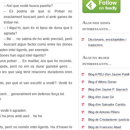
– Així que vostè busca parella?
– Es podria dir que sí. Potser no
exactament buscant, però sí amb ganes de
Algunes eines
trobar-ne.
interessants...
– I digui’m, quin és el tipus de dona que li
agrada?
– Bé … no sabria dir-ho amb precisió, però
Diccionaris, enciclopèdies i
buscant algun factor comú entre les dones
traductors.
aden intel·ligents, per exemple.
dones han sigut intel·ligents?
Alguns blogs
una potser … En realitat, ara que ho recordo,
interessants...
úpida, però no em va durar gairebé gens …
b les que vaig tenir relacions duradores eren
Blog A PEU d'en Jaume Pubill
Blog d' Alfons Duran
nts, per què el van escollir a vostè?. Vostè és
Blog d'en Jaume P. Sayrach
n però… generalment em defenso força bé.
Blog d'en Joan Gil
?
Blog d'en Salvador Cardús
a vostè li agraden.
Blog de Antonio Piñero
hi ha prou amb això .. he he
Blog de Cristianisme i justícia
nts, però no només intel·ligents. Ha d’haver-hi
Blog de Francesc Abad